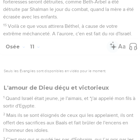
forteresses seront détruites, comme Beth-Arbel a été
détruite par Shalman le jour du combat, quand la mère a été
écrasée avec les enfants.
15
Voilà ce que vous attirera Béthel, à cause de votre
extrême méchanceté. A l'aurore, c'en est fait du roi d'Israël.
Osée
11
Seuls les Évangiles sont disponibles en vidéo pour le moment.
L'amour de Dieu déçu et victorieux
1
Quand Israël était jeune, je l'aimais, et *j'ai appelé mon fils à
sortir d'Egypte.
2
Mais ils se sont éloignés de ceux qui les appelaient, ils ont
offert des sacrifices aux Baals et fait brûler de l'encens en
l’honneur des idoles.
3
C'est moi qui ai guidé les pas d'Ephraïm, qui l’ai pris par les