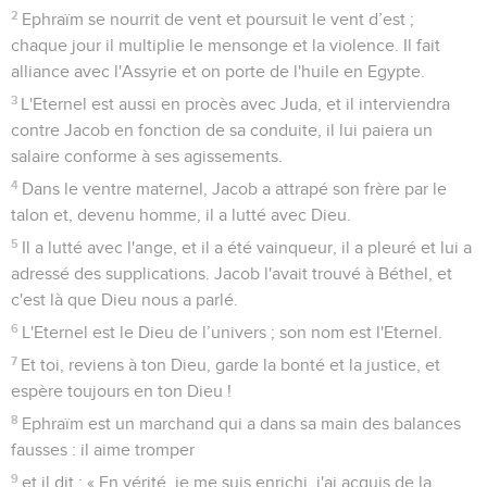
2
Ephraïm se nourrit de vent et poursuit le vent d’est ;
chaque jour il multiplie le mensonge et la violence. Il fait
alliance avec l'Assyrie et on porte de l'huile en Egypte.
3
L'Eternel est aussi en procès avec Juda, et il interviendra
contre Jacob en fonction de sa conduite, il lui paiera un
salaire conforme à ses agissements.
4
Dans le ventre maternel, Jacob a attrapé son frère par le
talon et, devenu homme, il a lutté avec Dieu.
5
Il a lutté avec l'ange, et il a été vainqueur, il a pleuré et lui a
adressé des supplications. Jacob l'avait trouvé à Béthel, et
c'est là que Dieu nous a parlé.
6
L'Eternel est le Dieu de l’univers ; son nom est l'Eternel.
7
Et toi, reviens à ton Dieu, garde la bonté et la justice, et
espère toujours en ton Dieu !
8
Ephraïm est un marchand qui a dans sa main des balances
fausses : il aime tromper
9
et il dit : « En vérité, je me suis enrichi, j'ai acquis de la