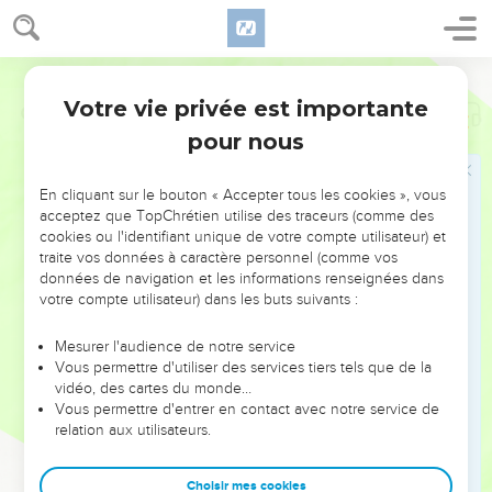
Votre vie privée est importante
Osée
7
pour nous
NE MANQUEZ PAS L’ÉVÉNEMENT
En cliquant sur le bouton « Accepter tous les cookies », vous
DE L’ANNÉE !
acceptez que TopChrétien utilise des traceurs (comme des
cookies ou l'identifiant unique de votre compte utilisateur) et
ET SI LEURS ERREURS POUVAIENT VOUS ÉVITER LES
traite vos données à caractère personnel (comme vos
VOTRES ?
données de navigation et les informations renseignées dans
votre compte utilisateur) dans les buts suivants :
On admire souvent les leaders pour leurs réussites, leur impact,
leur foi ou leur vision. Mais on voit moins les doutes, les erreurs
Mesurer l'audience de notre service
Vous permettre d'utiliser des services tiers tels que de la
et les saisons difficiles qu'ils ont traversés, alors même que ce
vidéo, des cartes du monde…
sont elles qui les ont façonnés.
Vous permettre d'entrer en contact avec notre service de
relation aux utilisateurs.
Dans cette conférence, leaders, entrepreneurs, et responsables
reviennent sur les erreurs marquantes de leur parcours et les
clés pour avancer avec plus de sagesse afin que leurs erreurs
Choisir mes cookies