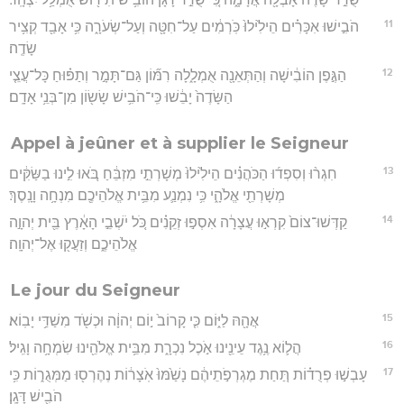
11
הֹבִ֣ישׁוּ אִכָּרִ֗ים הֵילִ֙ילוּ֙ כֹּֽרְמִ֔ים עַל־חִטָּ֖ה וְעַל־שְׂעֹרָ֑ה כִּ֥י אָבַ֖ד קְצִ֥יר
שָׂדֶֽה׃
12
הַגֶּ֣פֶן הוֹבִ֔ישָׁה וְהַתְּאֵנָ֖ה אֻמְלָ֑לָה רִמּ֞וֹן גַּם־תָּמָ֣ר וְתַפּ֗וּחַ כָּל־עֲצֵ֤י
הַשָּׂדֶה֙ יָבֵ֔שׁוּ כִּֽי־הֹבִ֥ישׁ שָׂשׂ֖וֹן מִן־בְּנֵ֥י אָדָֽם׃
Appel à jeûner et à supplier le Seigneur
13
חִגְר֨וּ וְסִפְד֜וּ הַכֹּהֲנִ֗ים הֵילִ֙ילוּ֙ מְשָׁרְתֵ֣י מִזְבֵּ֔חַ בֹּ֚אוּ לִ֣ינוּ בַשַּׂקִּ֔ים
מְשָׁרְתֵ֖י אֱלֹהָ֑י כִּ֥י נִמְנַ֛ע מִבֵּ֥ית אֱלֹהֵיכֶ֖ם מִנְחָ֥ה וָנָֽסֶךְ׃
14
קַדְּשׁוּ־צוֹם֙ קִרְא֣וּ עֲצָרָ֔ה אִסְפ֣וּ זְקֵנִ֗ים כֹּ֚ל יֹשְׁבֵ֣י הָאָ֔רֶץ בֵּ֖ית יְהוָ֣ה
אֱלֹהֵיכֶ֑ם וְזַעֲק֖וּ אֶל־יְהוָֽה׃
Le jour du Seigneur
15
אֲהָ֖הּ לַיּ֑וֹם כִּ֤י קָרוֹב֙ י֣וֹם יְהוָ֔ה וּכְשֹׁ֖ד מִשַׁדַּ֥י יָבֽוֹא׃
16
הֲל֛וֹא נֶ֥גֶד עֵינֵ֖ינוּ אֹ֣כֶל נִכְרָ֑ת מִבֵּ֥ית אֱלֹהֵ֖ינוּ שִׂמְחָ֥ה וָגִֽיל׃
17
עָבְשׁ֣וּ פְרֻד֗וֹת תַּ֚חַת מֶגְרְפֹ֣תֵיהֶ֔ם נָשַׁ֙מּוּ֙ אֹֽצָר֔וֹת נֶהֶרְס֖וּ מַמְּגֻר֑וֹת כִּ֥י
הֹבִ֖ישׁ דָּגָֽן׃