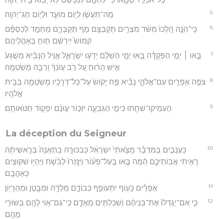
5
מַֽה־תַּעֲשׂ֖וּ לְי֣וֹם מוֹעֵ֑ד וּלְי֖וֹם חַג־יְהוָֽה׃
6
כִּֽי־הִנֵּ֤ה הָֽלְכוּ֙ מִשֹּׁ֔ד מִצְרַ֥יִם תְּקַבְּצֵ֖ם מֹ֣ף תְּקַבְּרֵ֑ם מַחְמַ֣ד לְכַסְפָּ֗ם
קִמּוֹשׂ֙ יִֽירָשֵׁ֔ם ח֖וֹחַ בְּאָהֳלֵיהֶֽם׃
7
בָּ֣אוּ ׀ יְמֵ֣י הַפְּקֻדָּ֗ה בָּ֚אוּ יְמֵ֣י הַשִׁלֻּ֔ם יֵדְע֖וּ יִשְׂרָאֵ֑ל אֱוִ֣יל הַנָּבִ֗יא מְשֻׁגָּע֙
אִ֣ישׁ הָר֔וּחַ עַ֚ל רֹ֣ב עֲוֺנְךָ֔ וְרַבָּ֖ה מַשְׂטֵמָֽה׃
8
צֹפֶ֥ה אֶפְרַ֖יִם עִם־אֱלֹהָ֑י נָבִ֞יא פַּ֤ח יָקוֹשׁ֙ עַל־כָּל־דְּרָכָ֔יו מַשְׂטֵמָ֖ה בְּבֵ֥ית
אֱלֹהָֽיו׃
9
הֶעְמִֽיקוּ־שִׁחֵ֖תוּ כִּימֵ֣י הַגִּבְעָ֑ה יִזְכּ֣וֹר עֲוֺנָ֔ם יִפְק֖וֹד חַטֹּאותָֽם׃
La déception du Seigneur
10
כַּעֲנָבִ֣ים בַּמִּדְבָּ֗ר מָצָ֙אתִי֙ יִשְׂרָאֵ֔ל כְּבִכּוּרָ֤ה בִתְאֵנָה֙ בְּרֵ֣אשִׁיתָ֔הּ
רָאִ֖יתִי אֲבֽוֹתֵיכֶ֑ם הֵ֜מָּה בָּ֣אוּ בַֽעַל־פְּע֗וֹר וַיִּנָּֽזְרוּ֙ לַבֹּ֔שֶׁת וַיִּהְי֥וּ שִׁקּוּצִ֖ים
כְּאָהֳבָֽם׃
11
אֶפְרַ֕יִם כָּע֖וֹף יִתְעוֹפֵ֣ף כְּבוֹדָ֑ם מִלֵּדָ֥ה וּמִבֶּ֖טֶן וּמֵהֵרָיֽוֹן׃
12
כִּ֤י אִם־יְגַדְּלוּ֙ אֶת־בְּנֵיהֶ֔ם וְשִׁכַּלְתִּ֖ים מֵֽאָדָ֑ם כִּֽי־גַם־א֥וֹי לָהֶ֖ם בְּשׂוּרִ֥י
מֵהֶֽם׃