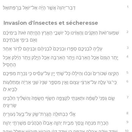
1
דְּבַר־יְהוָה֙ אֲשֶׁ֣ר הָיָ֔ה אֶל־יוֹאֵ֖ל בֶּן־פְּתוּאֵֽל׃
Invasion d'insectes et sécheresse
2
שִׁמְעוּ־זֹאת֙ הַזְּקֵנִ֔ים וְהַֽאֲזִ֔ינוּ כֹּ֖ל יוֹשְׁבֵ֣י הָאָ֑רֶץ הֶהָ֤יְתָה זֹּאת֙ בִּֽימֵיכֶ֔ם
וְאִ֖ם בִּימֵ֥י אֲבֹֽתֵיכֶֽם׃
3
עָלֶ֖יהָ לִבְנֵיכֶ֣ם סַפֵּ֑רוּ וּבְנֵיכֶם֙ לִבְנֵיהֶ֔ם וּבְנֵיהֶ֖ם לְד֥וֹר אַחֵֽר׃
4
יֶ֤תֶר הַגָּזָם֙ אָכַ֣ל הָֽאַרְבֶּ֔ה וְיֶ֥תֶר הָאַרְבֶּ֖ה אָכַ֣ל הַיָּ֑לֶק וְיֶ֣תֶר הַיֶּ֔לֶק אָכַ֖ל
הֶחָסִֽיל׃
5
הָקִ֤יצוּ שִׁכּוֹרִים֙ וּבְכ֔וּ וְהֵילִ֖לוּ כָּל־שֹׁ֣תֵי יָ֑יִן עַל־עָסִ֕יס כִּ֥י נִכְרַ֖ת מִפִּיכֶֽם׃
6
כִּֽי־גוֹי֙ עָלָ֣ה עַל־אַרְצִ֔י עָצ֖וּם וְאֵ֣ין מִסְפָּ֑ר שִׁנָּיו֙ שִׁנֵּ֣י אַרְיֵ֔ה וּֽמְתַלְּע֥וֹת
לָבִ֖יא לֽוֹ׃
7
שָׂ֤ם גַּפְנִי֙ לְשַׁמָּ֔ה וּתְאֵנָתִ֖י לִקְצָפָ֑ה חָשֹׂ֤ף חֲשָׂפָהּ֙ וְהִשְׁלִ֔יךְ הִלְבִּ֖ינוּ
שָׂרִיגֶֽיהָ׃
8
אֱלִ֕י כִּבְתוּלָ֥ה חֲגֻֽרַת־שַׂ֖ק עַל־בַּ֥עַל נְעוּרֶֽיהָ׃
9
הָכְרַ֥ת מִנְחָ֛ה וָנֶ֖סֶךְ מִבֵּ֣ית יְהוָ֑ה אָֽבְלוּ֙ הַכֹּ֣הֲנִ֔ים מְשָׁרְתֵ֖י יְהוָֽה׃
10
שֻׁדַּ֣ד שָׂדֶ֔ה אָבְלָ֖ה אֲדָמָ֑ה כִּ֚י שֻׁדַּ֣ד דָּגָ֔ן הוֹבִ֥ישׁ תִּיר֖וֹשׁ אֻמְלַ֥ל יִצְהָֽר׃