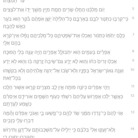
עַד־חֻמְצָתֽוֹ׃
5
י֣וֹם מַלְכֵּ֔נוּ הֶחֱל֥וּ שָׂרִ֖ים חֲמַ֣ת מִיָּ֑יִן מָשַׁ֥ךְ יָד֖וֹ אֶת־לֹצְצִֽים׃
6
כִּֽי־קֵרְב֧וּ כַתַּנּ֛וּר לִבָּ֖ם בְּאָרְבָּ֑ם כָּל־הַלַּ֙יְלָה֙ יָשֵׁ֣ן אֹֽפֵהֶ֔ם בֹּ֕קֶר ה֥וּא בֹעֵ֖ר
כְּאֵ֥שׁ לֶהָבָֽה׃
7
כֻּלָּ֤ם יֵחַ֙מּוּ֙ כַּתַּנּ֔וּר וְאָכְל֖וּ אֶת־שֹֽׁפְטֵיהֶ֑ם כָּל־מַלְכֵיהֶ֣ם נָפָ֔לוּ אֵין־קֹרֵ֥א
בָהֶ֖ם אֵלָֽי׃
8
אֶפְרַ֕יִם בָּעַמִּ֖ים ה֣וּא יִתְבּוֹלָ֑ל אֶפְרַ֛יִם הָיָ֥ה עֻגָ֖ה בְּלִ֥י הֲפוּכָֽה׃
9
אָכְל֤וּ זָרִים֙ כֹּח֔וֹ וְה֖וּא לֹ֣א יָדָ֑ע גַּם־שֵׂיבָה֙ זָ֣רְקָה בּ֔וֹ וְה֖וּא לֹ֥א יָדָֽע׃
10
וְעָנָ֥ה גְאֽוֹן־יִשְׂרָאֵ֖ל בְּפָנָ֑יו וְלֹֽא־שָׁ֙בוּ֙ אֶל־יְהוָ֣ה אֱלֹֽהֵיהֶ֔ם וְלֹ֥א בִקְשֻׁ֖הוּ
בְּכָל־זֹֽאת׃
11
וַיְהִ֣י אֶפְרַ֔יִם כְּיוֹנָ֥ה פוֹתָ֖ה אֵ֣ין לֵ֑ב מִצְרַ֥יִם קָרָ֖אוּ אַשּׁ֥וּר הָלָֽכוּ׃
12
כַּאֲשֶׁ֣ר יֵלֵ֗כוּ אֶפְר֤וֹשׂ עֲלֵיהֶם֙ רִשְׁתִּ֔י כְּע֥וֹף הַשָּׁמַ֖יִם אֽוֹרִידֵ֑ם אַיְסִרֵ֕ם
כְּשֵׁ֖מַע לַעֲדָתָֽם׃
13
א֤וֹי לָהֶם֙ כִּֽי־נָדְד֣וּ מִמֶּ֔נִּי שֹׁ֥ד לָהֶ֖ם כִּֽי־פָ֣שְׁעוּ בִ֑י וְאָנֹכִ֣י אֶפְדֵּ֔ם וְהֵ֕מָּה
דִּבְּר֥וּ עָלַ֖י כְּזָבִֽים׃
14
וְלֹֽא־זָעֲק֤וּ אֵלַי֙ בְּלִבָּ֔ם כִּ֥י יְיֵלִ֖ילוּ עַל־מִשְׁכְּבוֹתָ֑ם עַל־דָּגָ֧ן וְתִיר֛וֹשׁ
יִתְגּוֹרָ֖רוּ יָס֥וּרוּ בִֽי׃