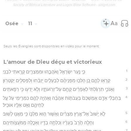
Society of Biblical Literature and Logos Bible Software - sblgnt.com
Osée
11
Seuls les Évangiles sont disponibles en vidéo pour le moment.
L'amour de Dieu déçu et victorieux
1
כִּ֛י נַ֥עַר יִשְׂרָאֵ֖ל וָאֹהֲבֵ֑הוּ וּמִמִּצְרַ֖יִם קָרָ֥אתִי לִבְנִֽי׃
2
קָרְא֖וּ לָהֶ֑ם כֵּ֚ן הָלְכ֣וּ מִפְּנֵיהֶ֔ם לַבְּעָלִ֣ים יְזַבֵּ֔חוּ וְלַפְּסִלִ֖ים יְקַטֵּרֽוּן׃
3
וְאָנֹכִ֤י תִרְגַּ֙לְתִּי֙ לְאֶפְרַ֔יִם קָחָ֖ם עַל־זְרֽוֹעֹתָ֑יו וְלֹ֥א יָדְע֖וּ כִּ֥י רְפָאתִֽים׃
4
בְּחַבְלֵ֨י אָדָ֤ם אֶמְשְׁכֵם֙ בַּעֲבֹת֣וֹת אַהֲבָ֔ה וָאֶהְיֶ֥ה לָהֶ֛ם כִּמְרִ֥ימֵי עֹ֖ל עַ֣ל
לְחֵיהֶ֑ם וְאַ֥ט אֵלָ֖יו אוֹכִֽיל׃
5
לֹ֤א יָשׁוּב֙ אֶל־אֶ֣רֶץ מִצְרַ֔יִם וְאַשּׁ֖וּר ה֣וּא מַלְכּ֑וֹ כִּ֥י מֵאֲנ֖וּ לָשֽׁוּב׃
6
וְחָלָ֥ה חֶ֙רֶב֙ בְּעָרָ֔יו וְכִלְּתָ֥ה בַדָּ֖יו וְאָכָ֑לָה מִֽמֹּעֲצ֖וֹתֵיהֶֽם׃
7