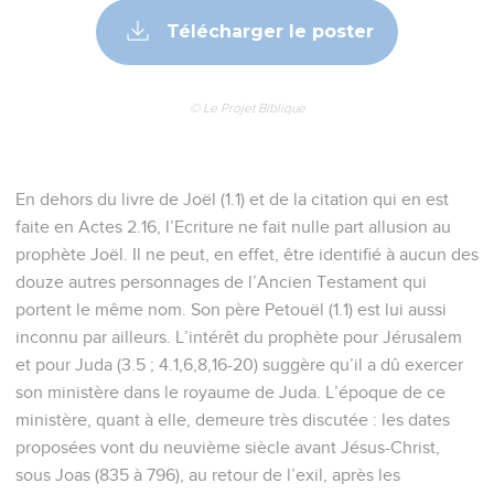
Télécharger le poster
© Le Projet Biblique
En dehors du livre de Joël (1.1) et de la citation qui en est
faite en Actes 2.16, l’Ecriture ne fait nulle part allusion au
prophète Joël. Il ne peut, en effet, être identifié à aucun des
douze autres personnages de l’Ancien Testament qui
portent le même nom. Son père Petouël (1.1) est lui aussi
inconnu par ailleurs. L’intérêt du prophète pour Jérusalem
et pour Juda (3.5 ; 4.1,6,8,16-20) suggère qu’il a dû exercer
son ministère dans le royaume de Juda. L’époque de ce
ministère, quant à elle, demeure très discutée : les dates
proposées vont du neuvième siècle avant Jésus-Christ,
sous Joas (835 à 796), au retour de l’exil, après les