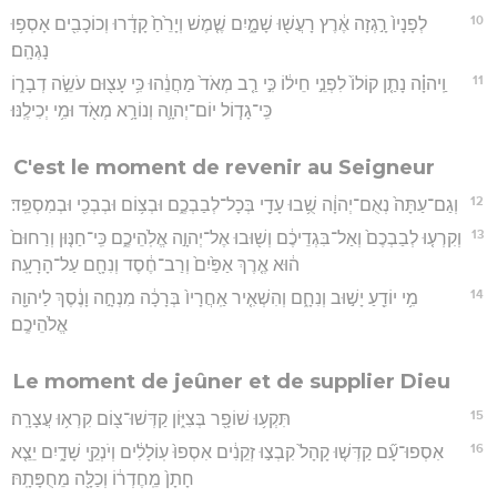
10
לְפָנָיו֙ רָ֣גְזָה אֶ֔רֶץ רָעֲשׁ֖וּ שָׁמָ֑יִם שֶׁ֤מֶשׁ וְיָרֵ֙חַ֙ קָדָ֔רוּ וְכוֹכָבִ֖ים אָסְפ֥וּ
נָגְהָֽם׃
11
וַֽיהוָ֗ה נָתַ֤ן קוֹלוֹ֙ לִפְנֵ֣י חֵיל֔וֹ כִּ֣י רַ֤ב מְאֹד֙ מַחֲנֵ֔הוּ כִּ֥י עָצ֖וּם עֹשֵׂ֣ה דְבָר֑וֹ
כִּֽי־גָד֧וֹל יוֹם־יְהוָ֛ה וְנוֹרָ֥א מְאֹ֖ד וּמִ֥י יְכִילֶֽנּוּ׃
C'est le moment de revenir au Seigneur
12
וְגַם־עַתָּה֙ נְאֻם־יְהוָ֔ה שֻׁ֥בוּ עָדַ֖י בְּכָל־לְבַבְכֶ֑ם וּבְצ֥וֹם וּבְבְכִ֖י וּבְמִסְפֵּֽד׃
13
וְקִרְע֤וּ לְבַבְכֶם֙ וְאַל־בִּגְדֵיכֶ֔ם וְשׁ֖וּבוּ אֶל־יְהוָ֣ה אֱלֹֽהֵיכֶ֑ם כִּֽי־חַנּ֤וּן וְרַחוּם֙
ה֔וּא אֶ֤רֶךְ אַפַּ֙יִם֙ וְרַב־חֶ֔סֶד וְנִחָ֖ם עַל־הָרָעָֽה׃
14
מִ֥י יוֹדֵ֖עַ יָשׁ֣וּב וְנִחָ֑ם וְהִשְׁאִ֤יר אַֽחֲרָיו֙ בְּרָכָ֔ה מִנְחָ֣ה וָנֶ֔סֶךְ לַיהוָ֖ה
אֱלֹהֵיכֶֽם׃
Le moment de jeûner et de supplier Dieu
15
תִּקְע֥וּ שׁוֹפָ֖ר בְּצִיּ֑וֹן קַדְּשׁוּ־צ֖וֹם קִרְא֥וּ עֲצָרָֽה׃
16
אִסְפוּ־עָ֞ם קַדְּשׁ֤וּ קָהָל֙ קִבְצ֣וּ זְקֵנִ֔ים אִסְפוּ֙ עֽוֹלָלִ֔ים וְיֹנְקֵ֖י שָׁדָ֑יִם יֵצֵ֤א
חָתָן֙ מֵֽחֶדְר֔וֹ וְכַלָּ֖ה מֵחֻפָּתָֽהּ׃