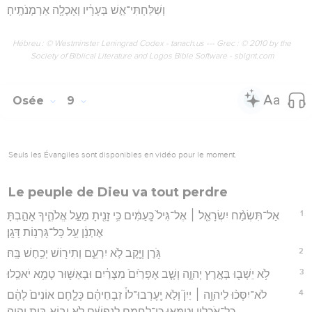
וְשִׁלַּחְתִּי־אֵ֣שׁ בְּעָרָ֔יו וְאָכְלָ֖ה אַרְמְנֹתֶֽיהָ׃
Hébreu : © Westminster Leningrad Codex - tanach.us --- Grec : © 2010 by the
Society of Biblical Literature and Logos Bible Software - sblgnt.com
Osée
9
Seuls les Évangiles sont disponibles en vidéo pour le moment.
Le peuple de Dieu va tout perdre
1
אַל־תִּשְׂמַ֨ח יִשְׂרָאֵ֤ל ׀ אֶל־גִּיל֙ כָּֽעַמִּ֔ים כִּ֥י זָנִ֖יתָ מֵעַ֣ל אֱלֹהֶ֑יךָ אָהַ֣בְתָּ
אֶתְנָ֔ן עַ֖ל כָּל־גָּרְנ֥וֹת דָּגָֽן׃
2
גֹּ֥רֶן וָיֶ֖קֶב לֹ֣א יִרְעֵ֑ם וְתִיר֖וֹשׁ יְכַ֥חֶשׁ בָּֽהּ׃
3
לֹ֥א יֵשְׁב֖וּ בְּאֶ֣רֶץ יְהוָ֑ה וְשָׁ֤ב אֶפְרַ֙יִם֙ מִצְרַ֔יִם וּבְאַשּׁ֖וּר טָמֵ֥א יֹאכֵֽלוּ׃
4
לֹא־יִסְּכ֨וּ לַיהוָ֥ה ׀ יַיִן֮ וְלֹ֣א יֶֽעֶרְבוּ־לוֹ֒ זִבְחֵיהֶ֗ם כְּלֶ֤חֶם אוֹנִים֙ לָהֶ֔ם
כָּל־אֹכְלָ֖יו יִטַמָּ֑אוּ כִּֽי־לַחְמָ֣ם לְנַפְשָׁ֔ם לֹ֥א יָב֖וֹא בֵּ֥ית יְהוָֽה׃