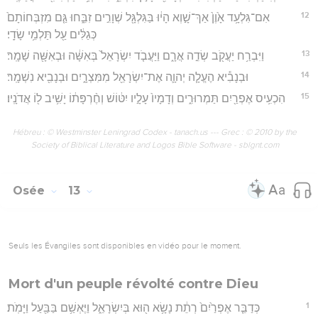
12
אִם־גִּלְעָ֥ד אָ֙וֶן֙ אַךְ־שָׁ֣וְא הָי֔וּ בַּגִּלְגָּ֖ל שְׁוָרִ֣ים זִבֵּ֑חוּ גַּ֤ם מִזְבְּחוֹתָם֙
כְּגַלִּ֔ים עַ֖ל תַּלְמֵ֥י שָׂדָֽי׃
13
וַיִּבְרַ֥ח יַעֲקֹ֖ב שְׂדֵ֣ה אֲרָ֑ם וַיַּעֲבֹ֤ד יִשְׂרָאֵל֙ בְּאִשָּׁ֔ה וּבְאִשָּׁ֖ה שָׁמָֽר׃
14
וּבְנָבִ֕יא הֶעֱלָ֧ה יְהוָ֛ה אֶת־יִשְׂרָאֵ֖ל מִמִּצְרָ֑יִם וּבְנָבִ֖יא נִשְׁמָֽר׃
15
הִכְעִ֥יס אֶפְרַ֖יִם תַּמְרוּרִ֑ים וְדָמָיו֙ עָלָ֣יו יִטּ֔וֹשׁ וְחֶ֨רְפָּת֔וֹ יָשִׁ֥יב ל֖וֹ אֲדֹנָֽיו׃
Hébreu : © Westminster Leningrad Codex - tanach.us --- Grec : © 2010 by the
Society of Biblical Literature and Logos Bible Software - sblgnt.com
Osée
13
Seuls les Évangiles sont disponibles en vidéo pour le moment.
Mort d'un peuple révolté contre Dieu
1
כְּדַבֵּ֤ר אֶפְרַ֙יִם֙ רְתֵ֔ת נָשָׂ֥א ה֖וּא בְּיִשְׂרָאֵ֑ל וַיֶּאְשַׁ֥ם בַּבַּ֖עַל וַיָּמֹֽת׃