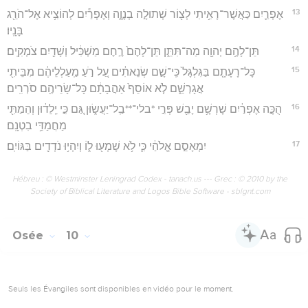
13
אֶפְרַ֛יִם כַּאֲשֶׁר־רָאִ֥יתִי לְצ֖וֹר שְׁתוּלָ֣ה בְנָוֶ֑ה וְאֶפְרַ֕יִם לְהוֹצִ֥יא אֶל־הֹרֵ֖ג
בָּנָֽיו׃
14
תֵּן־לָהֶ֥ם יְהוָ֖ה מַה־תִּתֵּ֑ן תֵּן־לָהֶם֙ רֶ֣חֶם מַשְׁכִּ֔יל וְשָׁדַ֖יִם צֹמְקִֽים׃
15
כָּל־רָעָתָ֤ם בַּגִּלְגָּל֙ כִּֽי־שָׁ֣ם שְׂנֵאתִ֔ים עַ֚ל רֹ֣עַ מַֽעַלְלֵיהֶ֔ם מִבֵּיתִ֖י
אֲגָרְשֵׁ֑ם לֹ֤א אוֹסֵף֙ אַהֲבָתָ֔ם כָּל־שָׂרֵיהֶ֖ם סֹרְרִֽים׃
16
הֻכָּ֣ה אֶפְרַ֔יִם שָׁרְשָׁ֥ם יָבֵ֖שׁ פְּרִ֣י *בלי־**בַֽל־יַעֲשׂ֑וּן גַּ֚ם כִּ֣י יֵֽלֵד֔וּן וְהֵמַתִּ֖י
מַחֲמַדֵּ֥י בִטְנָֽם׃
17
יִמְאָסֵ֣ם אֱלֹהַ֔י כִּ֛י לֹ֥א שָׁמְע֖וּ ל֑וֹ וְיִהְי֥וּ נֹדְדִ֖ים בַּגּוֹיִֽם׃
Hébreu : © Westminster Leningrad Codex - tanach.us --- Grec : © 2010 by the
Society of Biblical Literature and Logos Bible Software - sblgnt.com
Osée
10
Seuls les Évangiles sont disponibles en vidéo pour le moment.