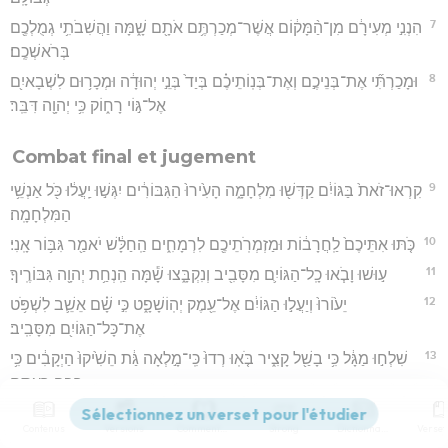
7
הִנְנִ֣י מְעִירָ֔ם מִן־הַ֨מָּק֔וֹם אֲשֶׁר־מְכַרְתֶּ֥ם אֹתָ֖ם שָׁ֑מָּה וַהֲשִׁבֹתִ֥י גְמֻלְכֶ֖ם
בְּרֹאשְׁכֶֽם׃
8
וּמָכַרְתִּ֞י אֶת־בְּנֵיכֶ֣ם וְאֶת־בְּנֽוֹתֵיכֶ֗ם בְּיַד֙ בְּנֵ֣י יְהוּדָ֔ה וּמְכָר֥וּם לִשְׁבָאיִ֖ם
אֶל־גּ֣וֹי רָח֑וֹק כִּ֥י יְהוָ֖ה דִּבֵּֽר׃
Combat final et jugement
9
קִרְאוּ־זֹאת֙ בַּגּוֹיִ֔ם קַדְּשׁ֖וּ מִלְחָמָ֑ה הָעִ֙ירוּ֙ הַגִּבּוֹרִ֔ים יִגְּשׁ֣וּ יַֽעֲל֔וּ כֹּ֖ל אַנְשֵׁ֥י
הַמִּלְחָמָֽה׃
10
כֹּ֤תּוּ אִתֵּיכֶם֙ לַֽחֲרָב֔וֹת וּמַזְמְרֹֽתֵיכֶ֖ם לִרְמָחִ֑ים הַֽחַלָּ֔שׁ יֹאמַ֖ר גִּבּ֥וֹר אָֽנִי׃
11
ע֣וּשׁוּ וָבֹ֧אוּ כָֽל־הַגּוֹיִ֛ם מִסָּבִ֖יב וְנִקְבָּ֑צוּ שָׁ֕מָּה הַֽנְחַ֥ת יְהוָ֖ה גִּבּוֹרֶֽיךָ׃
12
יֵע֙וֹרוּ֙ וְיַעֲל֣וּ הַגּוֹיִ֔ם אֶל־עֵ֖מֶק יְהֽוֹשָׁפָ֑ט כִּ֣י שָׁ֗ם אֵשֵׁ֛ב לִשְׁפֹּ֥ט
אֶת־כָּל־הַגּוֹיִ֖ם מִסָּבִֽיב׃
13
שִׁלְח֣וּ מַגָּ֔ל כִּ֥י בָשַׁ֖ל קָצִ֑יר בֹּ֤אֽוּ רְדוּ֙ כִּֽי־מָ֣לְאָה גַּ֔ת הֵשִׁ֙יקוּ֙ הַיְקָבִ֔ים כִּ֥י
רַבָּ֖ה רָעָתָֽם׃
14
הֲמוֹנִ֣ים הֲמוֹנִ֔ים בְּעֵ֖מֶק הֶֽחָר֑וּץ כִּ֤י קָרוֹב֙ י֣וֹם יְהוָ֔ה בְּעֵ֖מֶק הֶחָרֽוּץ׃
Contenus
Versions
Commentaires
Strong
Dictionnaire
15
שֶׁ֥מֶשׁ וְיָרֵ֖חַ קָדָ֑רוּ וְכוֹכָבִ֖ים אָסְפ֥וּ נָגְהָֽם׃