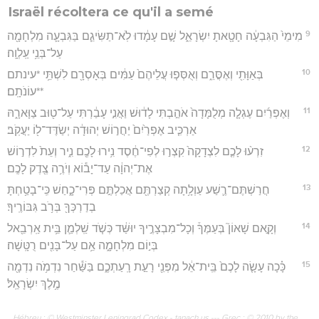
Israël récoltera ce qu'il a semé
9
מִימֵי֙ הַגִּבְעָ֔ה חָטָ֖אתָ יִשְׂרָאֵ֑ל שָׁ֣ם עָמָ֔דוּ לֹֽא־תַשִּׂיגֵ֧ם בַּגִּבְעָ֛ה מִלְחָמָ֖ה
עַל־בְּנֵ֥י עַֽלְוָֽה׃
10
בְּאַוָּתִ֖י וְאֶסֳּרֵ֑ם וְאֻסְּפ֤וּ עֲלֵיהֶם֙ עַמִּ֔ים בְּאָסְרָ֖ם לִשְׁתֵּ֥י *עינתם
**עוֹנֹתָֽם׃
11
וְאֶפְרַ֜יִם עֶגְלָ֤ה מְלֻמָּדָה֙ אֹהַ֣בְתִּי לָד֔וּשׁ וַאֲנִ֣י עָבַ֔רְתִּי עַל־ט֖וּב צַוָּארָ֑הּ
אַרְכִּ֤יב אֶפְרַ֙יִם֙ יַחֲר֣וֹשׁ יְהוּדָ֔ה יְשַׂדֶּד־ל֖וֹ יַעֲקֹֽב׃
12
זִרְע֨וּ לָכֶ֤ם לִצְדָקָה֙ קִצְר֣וּ לְפִי־חֶ֔סֶד נִ֥ירוּ לָכֶ֖ם נִ֑יר וְעֵת֙ לִדְר֣וֹשׁ
אֶת־יְהוָ֔ה עַד־יָב֕וֹא וְיֹרֶ֥ה צֶ֖דֶק לָכֶֽם׃
13
חֲרַשְׁתֶּם־רֶ֛שַׁע עַוְלָ֥תָה קְצַרְתֶּ֖ם אֲכַלְתֶּ֣ם פְּרִי־כָ֑חַשׁ כִּֽי־בָטַ֥חְתָּ
בְדַרְכְּךָ֖ בְּרֹ֥ב גִּבּוֹרֶֽיךָ׃
14
וְקָ֣אם שָׁאוֹן֮ בְּעַמֶּךָ֒ וְכָל־מִבְצָרֶ֣יךָ יוּשַּׁ֔ד כְּשֹׁ֧ד שַֽׁלְמַ֛ן בֵּ֥ית אַֽרְבֵ֖אל
בְּי֣וֹם מִלְחָמָ֑ה אֵ֥ם עַל־בָּנִ֖ים רֻטָּֽשָׁה׃
15
כָּ֗כָה עָשָׂ֤ה לָכֶם֙ בֵּֽית־אֵ֔ל מִפְּנֵ֖י רָעַ֣ת רָֽעַתְכֶ֑ם בַּשַּׁ֕חַר נִדְמֹ֥ה נִדְמָ֖ה
מֶ֥לֶךְ יִשְׂרָאֵֽל׃
Hébreu : © Westminster Leningrad Codex - tanach.us --- Grec : © 2010 by the