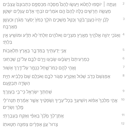
2
וְעַתָּ֣ה ׀ יוֹסִ֣פוּ לַחֲטֹ֗א וַיַּעְשׂ֣וּ לָהֶם֩ מַסֵּכָ֨ה מִכַּסְפָּ֤ם כִּתְבוּנָם֙ עֲצַבִּ֔ים
מַעֲשֵׂ֥ה חָרָשִׁ֖ים כֻּלֹּ֑ה לָהֶם֙ הֵ֣ם אֹמְרִ֔ים זֹבְחֵ֣י אָדָ֔ם עֲגָלִ֖ים יִשָּׁקֽוּן׃
3
לָכֵ֗ן יִֽהְיוּ֙ כַּעֲנַן־בֹּ֔קֶר וְכַטַּ֖ל מַשְׁכִּ֣ים הֹלֵ֑ךְ כְּמֹץ֙ יְסֹעֵ֣ר מִגֹּ֔רֶן וּכְעָשָׁ֖ן
מֵאֲרֻבָּֽה׃
4
וְאָנֹכִ֛י יְהוָ֥ה אֱלֹהֶ֖יךָ מֵאֶ֣רֶץ מִצְרָ֑יִם וֵאלֹהִ֤ים זֽוּלָתִי֙ לֹ֣א תֵדָ֔ע וּמוֹשִׁ֥יעַ אַ֖יִן
בִּלְתִּֽי׃
5
אֲנִ֥י יְדַעְתִּ֖יךָ בַּמִּדְבָּ֑ר בְּאֶ֖רֶץ תַּלְאֻבֽוֹת׃
6
כְּמַרְעִיתָם֙ וַיִּשְׂבָּ֔עוּ שָׂבְע֖וּ וַיָּ֣רָם לִבָּ֑ם עַל־כֵּ֖ן שְׁכֵחֽוּנִי׃
7
וָאֱהִ֥י לָהֶ֖ם כְּמוֹ־שָׁ֑חַל כְּנָמֵ֖ר עַל־דֶּ֥רֶךְ אָשֽׁוּר׃
8
אֶפְגְּשֵׁם֙ כְּדֹ֣ב שַׁכּ֔וּל וְאֶקְרַ֖ע סְג֣וֹר לִבָּ֑ם וְאֹכְלֵ֥ם שָׁם֙ כְּלָבִ֔יא חַיַּ֥ת
הַשָּׂדֶ֖ה תְּבַקְּעֵֽם׃
9
שִֽׁחֶתְךָ֥ יִשְׂרָאֵ֖ל כִּֽי־בִ֥י בְעֶזְרֶֽךָ׃
10
אֱהִ֤י מַלְכְּךָ֙ אֵפ֔וֹא וְיוֹשִֽׁיעֲךָ֖ בְּכָל־עָרֶ֑יךָ וְשֹׁ֣פְטֶ֔יךָ אֲשֶׁ֣ר אָמַ֔רְתָּ תְּנָה־לִּ֖י
מֶ֥לֶךְ וְשָׂרִֽים׃
11
אֶֽתֶּן־לְךָ֥ מֶ֙לֶךְ֙ בְּאַפִּ֔י וְאֶקַּ֖ח בְּעֶבְרָתִֽי׃
12
צָרוּר֙ עֲוֺ֣ן אֶפְרָ֔יִם צְפוּנָ֖ה חַטָּאתֽוֹ׃