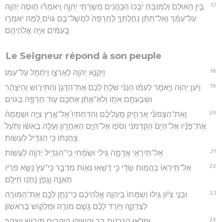
17
בֵּ֤ין הָאוּלָם֙ וְלַמִּזְבֵּ֔חַ יִבְכּוּ֙ הַכֹּ֣הֲנִ֔ים מְשָׁרְתֵ֖י יְהוָ֑ה וְֽיֹאמְר֞וּ ח֧וּסָה יְהוָ֣ה
עַל־עַמֶּ֗ךָ וְאַל־תִּתֵּ֨ן נַחֲלָתְךָ֤ לְחֶרְפָּה֙ לִמְשָׁל־בָּ֣ם גּוֹיִ֔ם לָ֚מָּה יֹאמְר֣וּ
בָֽעַמִּ֔ים אַיֵּ֖ה אֱלֹהֵיהֶֽם׃
Le Seigneur répond à son peuple
18
וַיְקַנֵּ֥א יְהוָ֖ה לְאַרְצ֑וֹ וַיַּחְמֹ֖ל עַל־עַמּֽוֹ׃
19
וַיַּ֨עַן יְהוָ֜ה וַיֹּ֣אמֶר לְעַמּ֗וֹ הִנְנִ֨י שֹׁלֵ֤חַ לָכֶם֙ אֶת־הַדָּגָן֙ וְהַתִּיר֣וֹשׁ וְהַיִּצְהָ֔ר
וּשְׂבַעְתֶּ֖ם אֹת֑וֹ וְלֹא־אֶתֵּ֨ן אֶתְכֶ֥ם ע֛וֹד חֶרְפָּ֖ה בַּגּוֹיִֽם׃
20
וְֽאֶת־הַצְּפוֹנִ֞י אַרְחִ֣יק מֵעֲלֵיכֶ֗ם וְהִדַּחְתִּיו֮ אֶל־אֶ֣רֶץ צִיָּ֣ה וּשְׁמָמָה֒
אֶת־פָּנָ֗יו אֶל־הַיָּם֙ הַקַּדְמֹנִ֔י וְסֹפ֖וֹ אֶל־הַיָּ֣ם הָאַֽחֲר֑וֹן וְעָלָ֣ה בָאְשׁ֗וֹ וְתַ֙עַל֙
צַחֲנָת֔וֹ כִּ֥י הִגְדִּ֖יל לַעֲשֽׂוֹת׃
21
אַל־תִּֽירְאִ֖י אֲדָמָ֑ה גִּ֣ילִי וּשְׂמָ֔חִי כִּֽי־הִגְדִּ֥יל יְהוָ֖ה לַעֲשֽׂוֹת׃
22
אַל־תִּֽירְאוּ֙ בַּהֲמ֣וֹת שָׂדַ֔י כִּ֥י דָשְׁא֖וּ נְא֣וֹת מִדְבָּ֑ר כִּֽי־עֵץ֙ נָשָׂ֣א פִרְי֔וֹ
תְּאֵנָ֥ה וָגֶ֖פֶן נָתְנ֥וּ חֵילָֽם׃
23
וּבְנֵ֣י צִיּ֗וֹן גִּ֤ילוּ וְשִׂמְחוּ֙ בַּיהוָ֣ה אֱלֹֽהֵיכֶ֔ם כִּֽי־נָתַ֥ן לָכֶ֛ם אֶת־הַמּוֹרֶ֖ה
לִצְדָקָ֑ה וַיּ֣וֹרֶד לָכֶ֗ם גֶּ֛שֶׁם מוֹרֶ֥ה וּמַלְק֖וֹשׁ בָּרִאשֽׁוֹן׃
24
וּמָלְא֥וּ הַגֳּרָנ֖וֹת בָּ֑ר וְהֵשִׁ֥יקוּ הַיְקָבִ֖ים תִּיר֥וֹשׁ וְיִצְהָֽר׃