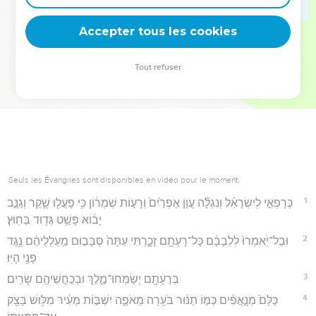
deviennent vos tremplins. Que vous guidiez un ministère, une
équipe, un groupe ou une famille, leur expérience est faite
Accepter tous les cookies
pour vous.
Tout refuser
Je découvre l’événement
Seuls les Évangiles sont disponibles en vidéo pour le moment.
1
כְּרָפְאִ֣י לְיִשְׂרָאֵ֗ל וְנִגְלָ֞ה עֲוֺ֤ן אֶפְרַ֙יִם֙ וְרָע֣וֹת שֹֽׁמְר֔וֹן כִּ֥י פָעֲל֖וּ שָׁ֑קֶר וְגַנָּ֣ב
יָב֔וֹא פָּשַׁ֥ט גְּד֖וּד בַּחֽוּץ׃
2
וּבַל־יֹֽאמְרוּ֙ לִלְבָבָ֔ם כָּל־רָעָתָ֖ם זָכָ֑רְתִּי עַתָּה֙ סְבָב֣וּם מַֽעַלְלֵיהֶ֔ם נֶ֥גֶד
פָּנַ֖י הָיֽוּ׃
3
בְּרָעָתָ֖ם יְשַׂמְּחוּ־מֶ֑לֶךְ וּבְכַחֲשֵׁיהֶ֖ם שָׂרִֽים׃
4
כֻּלָּם֙ מְנָ֣אֲפִ֔ים כְּמ֣וֹ תַנּ֔וּר בֹּעֵ֖רָה מֵֽאֹפֶ֑ה יִשְׁבּ֣וֹת מֵעִ֔יר מִלּ֥וּשׁ בָּצֵ֖ק