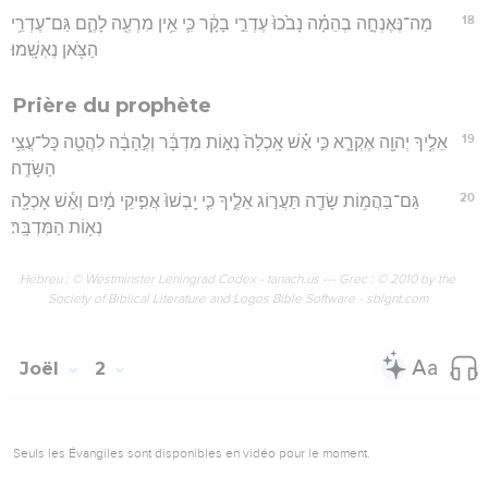
18
מַה־נֶּאֶנְחָ֣ה בְהֵמָ֗ה נָבֹ֙כוּ֙ עֶדְרֵ֣י בָקָ֔ר כִּ֛י אֵ֥ין מִרְעֶ֖ה לָהֶ֑ם גַּם־עֶדְרֵ֥י
הַצֹּ֖אן נֶאְשָֽׁמוּ׃
Prière du prophète
19
אֵלֶ֥יךָ יְהוָ֖ה אֶקְרָ֑א כִּ֣י אֵ֗שׁ אָֽכְלָה֙ נְא֣וֹת מִדְבָּ֔ר וְלֶ֣הָבָ֔ה לִהֲטָ֖ה כָּל־עֲצֵ֥י
הַשָּׂדֶֽה׃
20
גַּם־בַּהֲמ֥וֹת שָׂדֶ֖ה תַּעֲר֣וֹג אֵלֶ֑יךָ כִּ֤י יָֽבְשׁוּ֙ אֲפִ֣יקֵי מָ֔יִם וְאֵ֕שׁ אָכְלָ֖ה
נְא֥וֹת הַמִּדְבָּֽר׃
Hébreu : © Westminster Leningrad Codex - tanach.us --- Grec : © 2010 by the
Society of Biblical Literature and Logos Bible Software - sblgnt.com
Joël
2
Seuls les Évangiles sont disponibles en vidéo pour le moment.