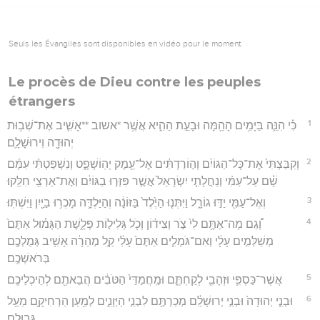
Seuls les Évangiles sont disponibles en vidéo pour le moment.
Le procès de Dieu contre les peuples
étrangers
1
כִּ֗י הִנֵּ֛ה בַּיָּמִ֥ים הָהֵ֖מָּה וּבָעֵ֣ת הַהִ֑יא אֲשֶׁ֥ר *אשוב **אָשִׁ֛יב אֶת־שְׁב֥וּת
יְהוּדָ֖ה וִירוּשָׁלִָֽם׃
2
וְקִבַּצְתִּי֙ אֶת־כָּל־הַגּוֹיִ֔ם וְה֣וֹרַדְתִּ֔ים אֶל־עֵ֖מֶק יְהֽוֹשָׁפָ֑ט וְנִשְׁפַּטְתִּ֨י עִמָּ֜ם
שָׁ֗ם עַל־עַמִּ֨י וְנַחֲלָתִ֤י יִשְׂרָאֵל֙ אֲשֶׁ֣ר פִּזְּר֣וּ בַגּוֹיִ֔ם וְאֶת־אַרְצִ֖י חִלֵּֽקוּ׃
3
וְאֶל־עַמִּ֖י יַדּ֣וּ גוֹרָ֑ל וַיִּתְּנ֤וּ הַיֶּ֙לֶד֙ בַּזּוֹנָ֔ה וְהַיַּלְדָּ֛ה מָכְר֥וּ בַיַּ֖יִן וַיִּשְׁתּֽוּ׃
4
וְ֠גַם מָה־אַתֶּ֥ם לִי֙ צֹ֣ר וְצִיד֔וֹן וְכֹ֖ל גְּלִיל֣וֹת פְּלָ֑שֶׁת הַגְּמ֗וּל אַתֶּם֙
מְשַׁלְּמִ֣ים עָלָ֔י וְאִם־גֹּמְלִ֤ים אַתֶּם֙ עָלַ֔י קַ֣ל מְהֵרָ֔ה אָשִׁ֥יב גְּמֻלְכֶ֖ם
בְּרֹאשְׁכֶֽם׃
5
אֲשֶׁר־כַּסְפִּ֥י וּזְהָבִ֖י לְקַחְתֶּ֑ם וּמַֽחֲמַדַּי֙ הַטֹּבִ֔ים הֲבֵאתֶ֖ם לְהֵיכְלֵיכֶֽם׃
6
וּבְנֵ֤י יְהוּדָה֙ וּבְנֵ֣י יְרוּשָׁלִַ֔ם מְכַרְתֶּ֖ם לִבְנֵ֣י הַיְּוָנִ֑ים לְמַ֥עַן הַרְחִיקָ֖ם מֵעַ֥ל
גְּבוּלָֽם׃