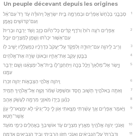
Un peuple décevant depuis les origines
1
סְבָבֻ֤נִי בְכַ֙חַשׁ֙ אֶפְרַ֔יִם וּבְמִרְמָ֖ה בֵּ֣ית יִשְׂרָאֵ֑ל וִֽיהוּדָ֗ה עֹ֥ד רָד֙ עִם־אֵ֔ל
וְעִם־קְדוֹשִׁ֖ים נֶאֱמָֽן׃
2
אֶפְרַ֜יִם רֹעֶ֥ה ר֙וּחַ֙ וְרֹדֵ֣ף קָדִ֔ים כָּל־הַיּ֕וֹם כָּזָ֥ב וָשֹׁ֖ד יַרְבֶּ֑ה וּבְרִית֙
עִם־אַשּׁ֣וּר יִכְרֹ֔תוּ וְשֶׁ֖מֶן לְמִצְרַ֥יִם יוּבָֽל׃
3
וְרִ֥יב לַֽיהוָ֖ה עִם־יְהוּדָ֑ה וְלִפְקֹ֤ד עַֽל־יַעֲקֹב֙ כִּדְרָכָ֔יו כְּמַעֲלָלָ֖יו יָשִׁ֥יב לֽוֹ׃
4
בַּבֶּ֖טֶן עָקַ֣ב אֶת־אָחִ֑יו וּבְאוֹנ֖וֹ שָׂרָ֥ה אֶת־אֱלֹהִֽים׃
5
וָיָּ֤שַׂר אֶל־מַלְאָךְ֙ וַיֻּכָ֔ל בָּכָ֖ה וַיִּתְחַנֶּן־ל֑וֹ בֵּֽית־אֵל֙ יִמְצָאֶ֔נּוּ וְשָׁ֖ם יְדַבֵּ֥ר
עִמָּֽנוּ׃
6
וַֽיהוָ֖ה אֱלֹהֵ֣י הַצְּבָא֑וֹת יְהוָ֖ה זִכְרֽוֹ׃
7
וְאַתָּ֖ה בֵּאלֹהֶ֣יךָ תָשׁ֑וּב חֶ֤סֶד וּמִשְׁפָּט֙ שְׁמֹ֔ר וְקַוֵּ֥ה אֶל־אֱלֹהֶ֖יךָ תָּמִֽיד׃
8
כְּנַ֗עַן בְּיָד֛וֹ מֹאזְנֵ֥י מִרְמָ֖ה לַעֲשֹׁ֥ק אָהֵֽב׃
9
וַיֹּ֣אמֶר אֶפְרַ֔יִם אַ֣ךְ עָשַׁ֔רְתִּי מָצָ֥אתִי א֖וֹן לִ֑י כָּל־יְגִיעַ֕י לֹ֥א יִמְצְאוּ־לִ֖י עָוֺ֥ן
אֲשֶׁר־חֵֽטְא׃
10
וְאָנֹכִ֛י יְהוָ֥ה אֱלֹהֶ֖יךָ מֵאֶ֣רֶץ מִצְרָ֑יִם עֹ֛ד אוֹשִֽׁיבְךָ֥ בָאֳהָלִ֖ים כִּימֵ֥י מוֹעֵֽד׃
11
וְדִבַּ֙רְתִּי֙ עַל־הַנְּבִיאִ֔ים וְאָנֹכִ֖י חָז֣וֹן הִרְבֵּ֑יתִי וּבְיַ֥ד הַנְּבִיאִ֖ים אֲדַמֶּֽה׃