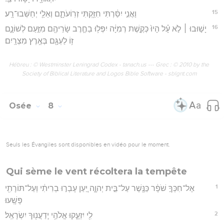
15
וַאֲנִ֣י יִסַּ֔רְתִּי חִזַּ֖קְתִּי זְרֽוֹעֹתָ֑ם וְאֵלַ֖י יְחַשְּׁבוּ־רָֽע׃
16
יָשׁ֣וּבוּ ׀ לֹ֣א עָ֗ל הָיוּ֙ כְּקֶ֣שֶׁת רְמִיָּ֔ה יִפְּל֥וּ בַחֶ֛רֶב שָׂרֵיהֶ֖ם מִזַּ֣עַם לְשׁוֹנָ֑ם
ז֥וֹ לַעְגָּ֖ם בְּאֶ֥רֶץ מִצְרָֽיִם׃
Hébreu : © Westminster Leningrad Codex - tanach.us --- Grec : © 2010 by the
Society of Biblical Literature and Logos Bible Software - sblgnt.com
Osée
8
Seuls les Évangiles sont disponibles en vidéo pour le moment.
Qui sème le vent récoltera la tempête
1
אֶל־חִכְּךָ֣ שֹׁפָ֔ר כַּנֶּ֖שֶׁר עַל־בֵּ֣ית יְהוָ֑ה יַ֚עַן עָבְר֣וּ בְרִיתִ֔י וְעַל־תּוֹרָתִ֖י
פָּשָֽׁעוּ׃
2
לִ֖י יִזְעָ֑קוּ אֱלֹהַ֥י יְֽדַעֲנ֖וּךָ יִשְׂרָאֵֽל׃