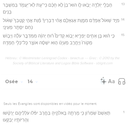
13
חֶבְלֵ֥י יֽוֹלֵדָ֖ה יָבֹ֣אוּ ל֑וֹ הוּא־בֵן֙ לֹ֣א חָכָ֔ם כִּֽי־עֵ֥ת לֹֽא־יַעֲמֹ֖ד בְּמִשְׁבַּ֥ר
בָּנִֽים׃
14
מִיַּ֤ד שְׁאוֹל֙ אֶפְדֵּ֔ם מִמָּ֖וֶת אֶגְאָלֵ֑ם אֱהִ֨י דְבָרֶיךָ֜ מָ֗וֶת אֱהִ֤י קָֽטָבְךָ֙ שְׁא֔וֹל
נֹ֖חַם יִסָּתֵ֥ר מֵעֵינָֽי׃
15
כִּ֣י ה֔וּא בֵּ֥ן אַחִ֖ים יַפְרִ֑יא יָב֣וֹא קָדִים֩ ר֨וּחַ יְהוָ֜ה מִמִּדְבָּ֣ר עֹלֶ֗ה וְיֵב֤וֹשׁ
מְקוֹרוֹ֙ וְיֶחֱרַ֣ב מַעְיָנ֔וֹ ה֣וּא יִשְׁסֶ֔ה אוֹצַ֖ר כָּל־כְּלִ֥י חֶמְדָּֽה׃
Hébreu : © Westminster Leningrad Codex - tanach.us --- Grec : © 2010 by the
Society of Biblical Literature and Logos Bible Software - sblgnt.com
Osée
14
Seuls les Évangiles sont disponibles en vidéo pour le moment.
1
תֶּאְשַׁם֙ שֹֽׁמְר֔וֹן כִּ֥י מָרְתָ֖ה בֵּֽאלֹהֶ֑יהָ בַּחֶ֣רֶב יִפֹּ֔לוּ עֹלְלֵיהֶ֣ם יְרֻטָּ֔שׁוּ
וְהָרִיּוֹתָ֖יו יְבֻקָּֽעוּ׃