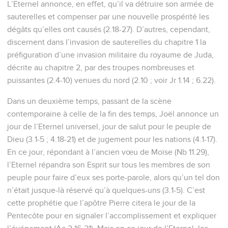
L’Eternel annonce, en effet, qu’il va détruire son armée de
sauterelles et compenser par une nouvelle prospérité les
dégâts qu’elles ont causés (2.18-27). D’autres, cependant,
discernent dans l’invasion de sauterelles du chapitre 1 la
préfiguration d’une invasion militaire du royaume de Juda,
décrite au chapitre 2, par des troupes nombreuses et
puissantes (2.4-10) venues du nord (2.10 ; voir Jr 1.14 ; 6.22).
Dans un deuxième temps, passant de la scène
contemporaine à celle de la fin des temps, Joël annonce un
jour de l’Eternel universel, jour de salut pour le peuple de
Dieu (3.1-5 ; 4.18-21) et de jugement pour les nations (4.1-17).
En ce jour, répondant à l’ancien vœu de Moïse (Nb 11.29),
l’Eternel répandra son Esprit sur tous les membres de son
peuple pour faire d’eux ses porte-parole, alors qu’un tel don
n’était jusque-là réservé qu’à quelques-uns (3.1-5). C’est
cette prophétie que l’apôtre Pierre citera le jour de la
Pentecôte pour en signaler l’accomplissement et expliquer