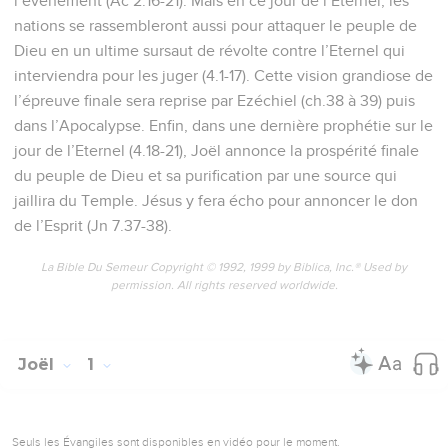
l’événement (Ac 2.16-21). Mais en ce jour de l’Eternel, les
nations se rassembleront aussi pour attaquer le peuple de
Dieu en un ultime sursaut de révolte contre l’Eternel qui
interviendra pour les juger (4.1-17). Cette vision grandiose de
l’épreuve finale sera reprise par Ezéchiel (ch.38 à 39) puis
dans l’Apocalypse. Enfin, dans une dernière prophétie sur le
jour de l’Eternel (4.18-21), Joël annonce la prospérité finale
du peuple de Dieu et sa purification par une source qui
jaillira du Temple. Jésus y fera écho pour annoncer le don
de l’Esprit (Jn 7.37-38).
La Bible Du Semeur Copyright © 1992, 1999 by Biblica, Inc.® Used by
permission. All rights reserved worldwide.
Joël
1
Seuls les Évangiles sont disponibles en vidéo pour le moment.