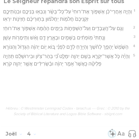
Le Seigneur répandra son Esprit sur tous
1
וְהָיָ֣ה אַֽחֲרֵי־כֵ֗ן אֶשְׁפּ֤וֹךְ אֶת־רוּחִי֙ עַל־כָּל־בָּשָׂ֔ר וְנִבְּא֖וּ בְּנֵיכֶ֣ם וּבְנֽוֹתֵיכֶ֑ם
זִקְנֵיכֶם֙ חֲלֹמ֣וֹת יַחֲלֹמ֔וּן בַּח֣וּרֵיכֶ֔ם חֶזְיֹנ֖וֹת יִרְאֽוּ׃
2
וְגַ֥ם עַל־הָֽעֲבָדִ֖ים וְעַל־הַשְּׁפָח֑וֹת בַּיָּמִ֣ים הָהֵ֔מָּה אֶשְׁפּ֖וֹךְ אֶת־רוּחִֽי׃
3
וְנָֽתַתִּי֙ מֽוֹפְתִ֔ים בַּשָּׁמַ֖יִם וּבָאָ֑רֶץ דָּ֣ם וָאֵ֔שׁ וְתִֽימֲר֖וֹת עָשָֽׁן׃
4
הַשֶּׁ֙מֶשׁ֙ יֵהָפֵ֣ךְ לְחֹ֔שֶׁךְ וְהַיָּרֵ֖חַ לְדָ֑ם לִפְנֵ֗י בּ֚וֹא י֣וֹם יְהוָ֔ה הַגָּד֖וֹל וְהַנּוֹרָֽא׃
5
וְהָיָ֗ה כֹּ֧ל אֲשֶׁר־יִקְרָ֛א בְּשֵׁ֥ם יְהוָ֖ה יִמָּלֵ֑ט כִּ֠י בְּהַר־צִיּ֨וֹן וּבִירוּשָׁלִַ֜ם תִּֽהְיֶ֣ה
פְלֵיטָ֗ה כַּֽאֲשֶׁר֙ אָמַ֣ר יְהוָ֔ה וּבַ֨שְּׂרִידִ֔ים אֲשֶׁ֥ר יְהוָ֖ה קֹרֵֽא׃
Hébreu : © Westminster Leningrad Codex - tanach.us --- Grec : © 2010 by the
Society of Biblical Literature and Logos Bible Software - sblgnt.com
Joël
4