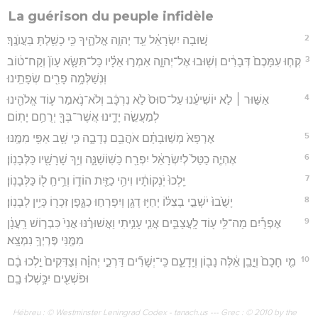
La guérison du peuple infidèle
2
שׁ֚וּבָה יִשְׂרָאֵ֔ל עַ֖ד יְהוָ֣ה אֱלֹהֶ֑יךָ כִּ֥י כָשַׁ֖לְתָּ בַּעֲוֺנֶֽךָ׃
3
קְח֤וּ עִמָּכֶם֙ דְּבָרִ֔ים וְשׁ֖וּבוּ אֶל־יְהוָ֑ה אִמְר֣וּ אֵלָ֗יו כָּל־תִּשָּׂ֤א עָוֺן֙ וְקַח־ט֔וֹב
וּֽנְשַׁלְּמָ֥ה פָרִ֖ים שְׂפָתֵֽינוּ׃
4
אַשּׁ֣וּר ׀ לֹ֣א יוֹשִׁיעֵ֗נוּ עַל־סוּס֙ לֹ֣א נִרְכָּ֔ב וְלֹא־נֹ֥אמַר ע֛וֹד אֱלֹהֵ֖ינוּ
לְמַעֲשֵׂ֣ה יָדֵ֑ינוּ אֲשֶׁר־בְּךָ֖ יְרֻחַ֥ם יָתֽוֹם׃
5
אֶרְפָּא֙ מְשׁ֣וּבָתָ֔ם אֹהֲבֵ֖ם נְדָבָ֑ה כִּ֛י שָׁ֥ב אַפִּ֖י מִמֶּֽנּוּ׃
6
אֶהְיֶ֤ה כַטַּל֙ לְיִשְׂרָאֵ֔ל יִפְרַ֖ח כַּשּֽׁוֹשַׁנָּ֑ה וְיַ֥ךְ שָׁרָשָׁ֖יו כַּלְּבָנֽוֹן׃
7
יֵֽלְכוּ֙ יֹֽנְקוֹתָ֔יו וִיהִ֥י כַזַּ֖יִת הוֹד֑וֹ וְרֵ֥יחַֽ ל֖וֹ כַּלְּבָנֽוֹן׃
8
יָשֻׁ֙בוּ֙ יֹשְׁבֵ֣י בְצִלּ֔וֹ יְחַיּ֥וּ דָגָ֖ן וְיִפְרְח֣וּ כַגָּ֑פֶן זִכְר֖וֹ כְּיֵ֥ין לְבָנֽוֹן׃
9
אֶפְרַ֕יִם מַה־לִּ֥י ע֖וֹד לָֽעֲצַבִּ֑ים אֲנִ֧י עָנִ֣יתִי וַאֲשׁוּרֶ֗נּוּ אֲנִי֙ כִּבְר֣וֹשׁ רַֽעֲנָ֔ן
מִמֶּ֖נִּי פֶּרְיְךָ֥ נִמְצָֽא׃
10
מִ֤י חָכָם֙ וְיָ֣בֵֽן אֵ֔לֶּה נָב֖וֹן וְיֵֽדָעֵ֑ם כִּֽי־יְשָׁרִ֞ים דַּרְכֵ֣י יְהוָ֗ה וְצַדִּקִים֙ יֵ֣לְכוּ בָ֔ם
וּפֹשְׁעִ֖ים יִכָּ֥שְׁלוּ בָֽם׃
Hébreu : © Westminster Leningrad Codex - tanach.us --- Grec : © 2010 by the