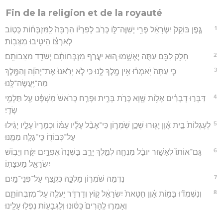
Fin de la religion et de la royauté
1
גֶּ֤פֶן בּוֹקֵק֙ יִשְׂרָאֵ֔ל פְּרִ֖י יְשַׁוֶּה־לּ֑וֹ כְּרֹ֣ב לְפִרְי֗וֹ הִרְבָּה֙ לַֽמִּזְבְּח֔וֹת כְּט֣וֹב
לְאַרְצ֔וֹ הֵיטִ֖יבוּ מַצֵּבֽוֹת׃
2
חָלַ֥ק לִבָּ֖ם עַתָּ֣ה יֶאְשָׁ֑מוּ ה֚וּא יַעֲרֹ֣ף מִזְבְּחוֹתָ֔ם יְשֹׁדֵ֖ד מַצֵּבוֹתָֽם׃
3
כִּ֤י עַתָּה֙ יֹֽאמְר֔וּ אֵ֥ין מֶ֖לֶךְ לָ֑נוּ כִּ֣י לֹ֤א יָרֵ֙אנוּ֙ אֶת־יְהֹוָ֔ה וְהַמֶּ֖לֶךְ
מַה־יַּֽעֲשֶׂה־לָּֽנוּ׃
4
דִּבְּר֣וּ דְבָרִ֔ים אָל֥וֹת שָׁ֖וְא כָּרֹ֣ת בְּרִ֑ית וּפָרַ֤ח כָּרֹאשׁ֙ מִשְׁפָּ֔ט עַ֖ל תַּלְמֵ֥י
שָׂדָֽי׃
5
לְעֶגְלוֹת֙ בֵּ֣ית אָ֔וֶן יָג֖וּרוּ שְׁכַ֣ן שֹֽׁמְר֑וֹן כִּי־אָבַ֨ל עָלָ֜יו עַמּ֗וֹ וּכְמָרָיו֙ עָלָ֣יו יָגִ֔ילוּ
עַל־כְּבוֹד֖וֹ כִּֽי־גָלָ֥ה מִמֶּֽנּוּ׃
6
גַּם־אוֹתוֹ֙ לְאַשּׁ֣וּר יוּבָ֔ל מִנְחָ֖ה לְמֶ֣לֶךְ יָרֵ֑ב בָּשְׁנָה֙ אֶפְרַ֣יִם יִקָּ֔ח וְיֵב֥וֹשׁ
יִשְׂרָאֵ֖ל מֵעֲצָתֽוֹ׃
7
נִדְמֶ֥ה שֹׁמְר֖וֹן מַלְכָּ֑הּ כְּקֶ֖צֶף עַל־פְּנֵי־מָֽיִם׃
8
וְנִשְׁמְד֞וּ בָּמ֣וֹת אָ֗וֶן חַטַּאת֙ יִשְׂרָאֵ֔ל ק֣וֹץ וְדַרְדַּ֔ר יַעֲלֶ֖ה עַל־מִזְבְּחוֹתָ֑ם
וְאָמְר֤וּ לֶֽהָרִים֙ כַּסּ֔וּנוּ וְלַגְּבָע֖וֹת נִפְל֥וּ עָלֵֽינוּ׃