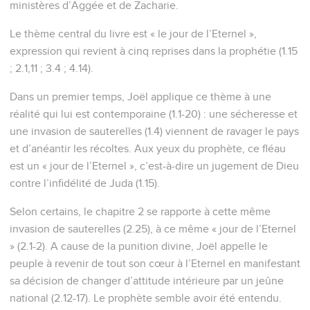
ministères d’Aggée et de Zacharie.
Le thème central du livre est « le jour de l’Eternel »,
expression qui revient à cinq reprises dans la prophétie (1.15
; 2.1,11 ; 3.4 ; 4.14).
Dans un premier temps, Joël applique ce thème à une
réalité qui lui est contemporaine (1.1-20) : une sécheresse et
une invasion de sauterelles (1.4) viennent de ravager le pays
et d’anéantir les récoltes. Aux yeux du prophète, ce fléau
est un « jour de l’Eternel », c’est-à-dire un jugement de Dieu
contre l’infidélité de Juda (1.15).
Selon certains, le chapitre 2 se rapporte à cette même
invasion de sauterelles (2.25), à ce même « jour de l’Eternel
» (2.1-2). A cause de la punition divine, Joël appelle le
peuple à revenir de tout son cœur à l’Eternel en manifestant
sa décision de changer d’attitude intérieure par un jeûne
national (2.12-17). Le prophète semble avoir été entendu.