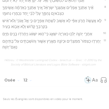
וְעַמִּ֥י תְלוּאִ֖ים לִמְשֽׁוּבָתִ֑י וְאֶל־עַל֙ יִקְרָאֻ֔הוּ יַ֖חַד לֹ֥א יְרוֹמֵם׃
8
אֵ֞יךְ אֶתֶּנְךָ֣ אֶפְרַ֗יִם אֲמַגֶּנְךָ֙ יִשְׂרָאֵ֔ל אֵ֚יךְ אֶתֶּנְךָ֣ כְאַדְמָ֔ה אֲשִֽׂימְךָ֖
כִּצְבֹאיִ֑ם נֶהְפַּ֤ךְ עָלַי֙ לִבִּ֔י יַ֖חַד נִכְמְר֥וּ נִחוּמָֽי׃
9
לֹ֤א אֶֽעֱשֶׂה֙ חֲר֣וֹן אַפִּ֔י לֹ֥א אָשׁ֖וּב לְשַׁחֵ֣ת אֶפְרָ֑יִם כִּ֣י אֵ֤ל אָֽנֹכִי֙ וְלֹא־אִ֔ישׁ
בְּקִרְבְּךָ֣ קָד֔וֹשׁ וְלֹ֥א אָב֖וֹא בְּעִֽיר׃
10
אַחֲרֵ֧י יְהוָ֛ה יֵלְכ֖וּ כְּאַרְיֵ֣ה יִשְׁאָ֑ג כִּֽי־ה֣וּא יִשְׁאַ֔ג וְיֶחֶרְד֥וּ בָנִ֖ים מִיָּֽם׃
11
יֶחֶרְד֤וּ כְצִפּוֹר֙ מִמִּצְרַ֔יִם וּכְיוֹנָ֖ה מֵאֶ֣רֶץ אַשּׁ֑וּר וְהוֹשַׁבְתִּ֥ים עַל־בָּתֵּיהֶ֖ם
נְאֻם־יְהוָֽה׃
Hébreu : © Westminster Leningrad Codex - tanach.us --- Grec : © 2010 by the
Society of Biblical Literature and Logos Bible Software - sblgnt.com
Osée
12
Seuls les Évangiles sont disponibles en vidéo pour le moment.