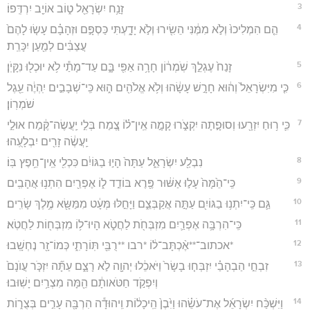
3
זָנַ֥ח יִשְׂרָאֵ֖ל ט֑וֹב אוֹיֵ֖ב יִרְדְּֽפוֹ׃
4
הֵ֤ם הִמְלִיכוּ֙ וְלֹ֣א מִמֶּ֔נִּי הֵשִׂ֖ירוּ וְלֹ֣א יָדָ֑עְתִּי כַּסְפָּ֣ם וּזְהָבָ֗ם עָשׂ֤וּ לָהֶם֙
עֲצַבִּ֔ים לְמַ֖עַן יִכָּרֵֽת׃
5
זָנַח֙ עֶגְלֵ֣ךְ שֹֽׁמְר֔וֹן חָרָ֥ה אַפִּ֖י בָּ֑ם עַד־מָתַ֕י לֹ֥א יוּכְל֖וּ נִקָּיֹֽן׃
6
כִּ֤י מִיִּשְׂרָאֵל֙ וְה֔וּא חָרָ֣שׁ עָשָׂ֔הוּ וְלֹ֥א אֱלֹהִ֖ים ה֑וּא כִּֽי־שְׁבָבִ֣ים יִֽהְיֶ֔ה עֵ֖גֶל
שֹׁמְרֽוֹן׃
7
כִּ֛י ר֥וּחַ יִזְרָ֖עוּ וְסוּפָ֣תָה יִקְצֹ֑רוּ קָמָ֣ה אֵֽין־ל֗וֹ צֶ֚מַח בְּלִ֣י יַֽעֲשֶׂה־קֶּ֔מַח אוּלַ֣י
יַֽעֲשֶׂ֔ה זָרִ֖ים יִבְלָעֻֽהוּ׃
8
נִבְלַ֖ע יִשְׂרָאֵ֑ל עַתָּה֙ הָי֣וּ בַגּוֹיִ֔ם כִּכְלִ֖י אֵֽין־חֵ֥פֶץ בּֽוֹ׃
9
כִּֽי־הֵ֙מָּה֙ עָל֣וּ אַשּׁ֔וּר פֶּ֖רֶא בּוֹדֵ֣ד ל֑וֹ אֶפְרַ֖יִם הִתְנ֥וּ אֲהָבִֽים
10
גַּ֛ם כִּֽי־יִתְנ֥וּ בַגּוֹיִ֖ם עַתָּ֣ה אֲקַבְּצֵ֑ם וַיָּחֵ֣לּוּ מְּעָ֔ט מִמַּשָּׂ֖א מֶ֥לֶךְ שָׂרִֽים׃
11
כִּֽי־הִרְבָּ֥ה אֶפְרַ֛יִם מִזְבְּחֹ֖ת לַחֲטֹ֑א הָיוּ־ל֥וֹ מִזְבְּח֖וֹת לַחֲטֹֽא׃
12
*אכתוב־**אֶ֨כְתָּב־ל֔וֹ *רבו **רֻבֵּ֖י תּֽוֹרָתִ֑י כְּמוֹ־זָ֖ר נֶחְשָֽׁבוּ׃
13
זִבְחֵ֣י הַבְהָבַ֗י יִזְבְּח֤וּ בָשָׂר֙ וַיֹּאכֵ֔לוּ יְהוָ֖ה לֹ֣א רָצָ֑ם עַתָּ֞ה יִזְכֹּ֤ר עֲוֺנָם֙
וְיִפְקֹ֣ד חַטֹּאותָ֔ם הֵ֖מָּה מִצְרַ֥יִם יָשֽׁוּבוּ׃
14
וַיִּשְׁכַּ֨ח יִשְׂרָאֵ֜ל אֶת־עֹשֵׂ֗הוּ וַיִּ֙בֶן֙ הֵֽיכָל֔וֹת וִֽיהוּדָ֕ה הִרְבָּ֖ה עָרִ֣ים בְּצֻר֑וֹת