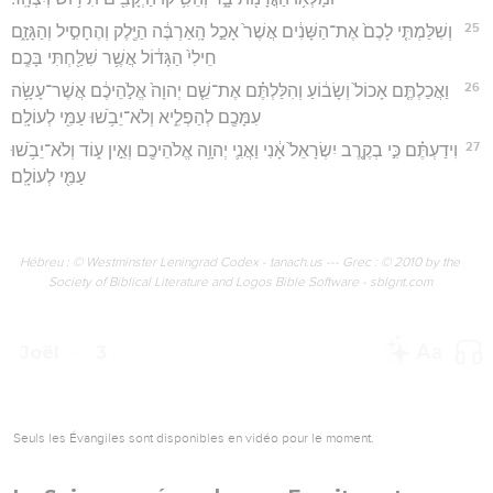
25
וְשִׁלַּמְתִּ֤י לָכֶם֙ אֶת־הַשָּׁנִ֔ים אֲשֶׁר֙ אָכַ֣ל הָֽאַרְבֶּ֔ה הַיֶּ֖לֶק וְהֶחָסִ֣יל וְהַגָּזָ֑ם
חֵילִי֙ הַגָּד֔וֹל אֲשֶׁ֥ר שִׁלַּ֖חְתִּי בָּכֶֽם׃
26
וַאֲכַלְתֶּ֤ם אָכוֹל֙ וְשָׂב֔וֹעַ וְהִלַּלְתֶּ֗ם אֶת־שֵׁ֤ם יְהוָה֙ אֱלֹ֣הֵיכֶ֔ם אֲשֶׁר־עָשָׂ֥ה
עִמָּכֶ֖ם לְהַפְלִ֑יא וְלֹא־יֵבֹ֥שׁוּ עַמִּ֖י לְעוֹלָֽם׃
27
וִידַעְתֶּ֗ם כִּ֣י בְקֶ֤רֶב יִשְׂרָאֵל֙ אָ֔נִי וַאֲנִ֛י יְהוָ֥ה אֱלֹהֵיכֶ֖ם וְאֵ֣ין ע֑וֹד וְלֹא־יֵבֹ֥שׁוּ
עַמִּ֖י לְעוֹלָֽם׃
Hébreu : © Westminster Leningrad Codex - tanach.us --- Grec : © 2010 by the
Society of Biblical Literature and Logos Bible Software - sblgnt.com
Joël
3
Seuls les Évangiles sont disponibles en vidéo pour le moment.