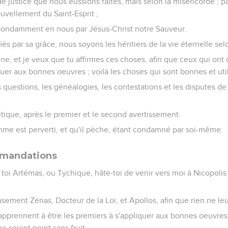
 justice que nous eussions faites, mais selon la miséricorde ; p
ouvellement du Saint-Esprit ;
abondamment en nous par Jésus-Christ notre Sauveur.
fiés par sa grâce, nous soyons les héritiers de la vie éternelle s
ine, et je veux que tu affirmes ces choses, afin que ceux qui ont 
quer aux bonnes oeuvres ; voilà les choses qui sont bonnes et u
 questions, les généalogies, les contestations et les disputes de l
tique, après le premier et le second avertissement.
mme est perverti, et qu'il pèche, étant condamné par soi-même.
mmandations
toi Artémas, ou Tychique, hâte-toi de venir vers moi à Nicopolis ; 
ment Zénas, Docteur de la Loi, et Apollos, afin que rien ne le
apprennent à être les premiers à s'appliquer aux bonnes oeuvres
ne soient point sans fruit.