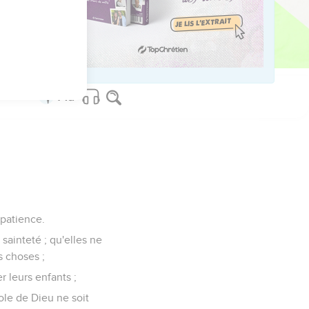
urs et les infidèles,
sont abominables, et
 patience.
ainteté ; qu'elles ne
s choses ;
r leurs enfants ;
ole de Dieu ne soit