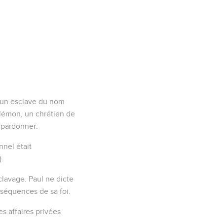
 d’un esclave du nom
ilémon, un chrétien de
i pardonner.
nnel était
).
clavage. Paul ne dicte
nséquences de sa foi.
es affaires privées