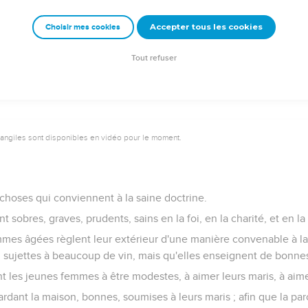
en pures pour ceux qui sont purs, mais rien n'est pur pour les imp
t leur conscience sont souillés.
Accepter tous les cookies
Choisir mes cookies
 connaître Dieu, mais ils le renoncent par leurs oeuvres ; car ils 
pour toute bonne oeuvre.
Tout refuser
vangiles sont disponibles en vidéo pour le moment.
 choses qui conviennent à la saine doctrine.
nt sobres, graves, prudents, sains en la foi, en la charité, et en la
es âgées règlent leur extérieur d'une manière convenable à la s
i sujettes à beaucoup de vin, mais qu'elles enseignent de bonne
ent les jeunes femmes à être modestes, à aimer leurs maris, à aime
ardant la maison, bonnes, soumises à leurs maris ; afin que la par