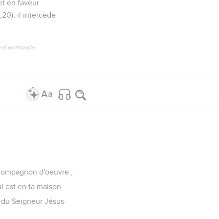
et en faveur
,20), il intercède
ved worldwide.
t Compagnon d'oeuvre ;
i est en ta maison.
t du Seigneur Jésus-