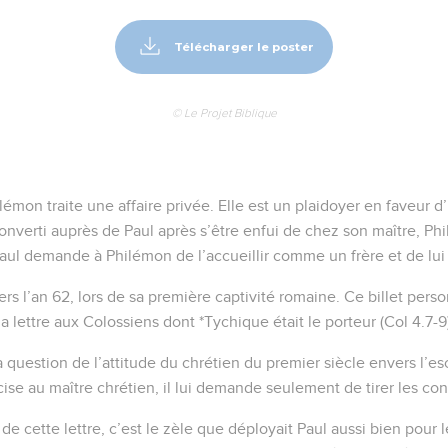
Télécharger le poster
© Le Projet Biblique
ilémon traite une affaire privée. Elle est un plaidoyer en faveur
onverti auprès de Paul après s’être enfui de chez son maître, Ph
 Paul demande à Philémon de l’accueillir comme un frère et de lu
vers l’an 62, lors de sa première captivité romaine. Ce billet perso
a lettre aux Colossiens dont *Tychique était le porteur (Col 4.7-9
a question de l’attitude du chrétien du premier siècle envers l’es
ise au maître chrétien, il lui demande seulement de tirer les co
 de cette lettre, c’est le zèle que déployait Paul aussi bien pour l