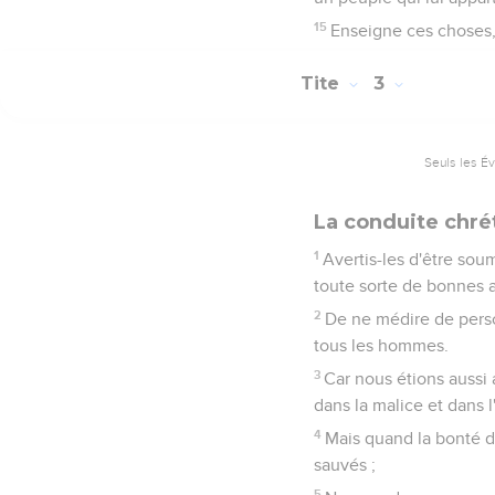
15
Enseigne ces choses,
Tite
3
Seuls les É
La conduite chré
1
Avertis-les d'être sou
toute sorte de bonnes a
2
De ne médire de perso
tous les hommes.
3
Car nous étions aussi 
dans la malice et dans l'
4
Mais quand la bonté d
sauvés ;
5