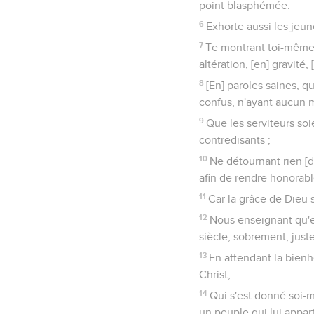
point blasphémée.
6
Exhorte aussi les je
7
Te montrant toi-même
altération, [en] gravité, 
8
[En] paroles saines, q
confus, n'ayant aucun m
9
Que les serviteurs soi
contredisants ;
10
Ne détournant rien [de
afin de rendre honorabl
11
Car la grâce de Dieu 
12
Nous enseignant qu'e
siècle, sobrement, just
13
En attendant la bienh
Christ,
14
Qui s'est donné soi-m
un peuple qui lui appar