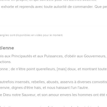
 exhorte et reprends avec toute autorité de commander. Que pe
vangiles sont disponibles en vidéo pour le moment.
tienne
mis aux Principautés et aux Puissances, d'obéir aux Gouverneurs, d
ctions.
nne ; de n'être point querelleurs, [mais] doux, et montrant tout
autrefois insensés, rebelles, abusés, asservis à diverses convoitis
envie, dignes d'être haïs, et nous haïssant l'un l'autre.
e Dieu notre Sauveur, et son amour envers les hommes ont été m