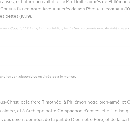
causes, et Luther pouvait dire : « Paul imite auprès de Philémon 
hrist a fait en notre faveur auprès de son Père » : il compatit (10
les dettes (18,19).
emeur Copyright © 1992, 1999 by Biblica, Inc.® Used by permission. All rights reser
vangiles sont disponibles en vidéo pour le moment.
sus-Christ, et le frère Timothée, à Philémon notre bien-aimé, e
n-aimée, et à Archippe notre Compagnon d'armes, et à l'Eglise qu
x vous soient données de la part de Dieu notre Père, et de la par