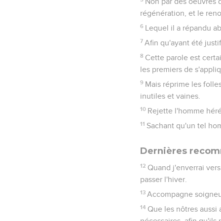
Non par des oeuvres de
régénération, et le ren
6
Lequel il a répandu 
7
Afin qu'ayant été justi
8
Cette parole est certa
les premiers de s'appli
9
Mais réprime les folles
inutiles et vaines.
10
Rejette l'homme héré
11
Sachant qu'un tel ho
Dernières reco
12
Quand j'enverrai vers 
passer l'hiver.
13
Accompagne soigneuse
14
Que les nôtres aussi 
nécessaires, afin qu'ils 