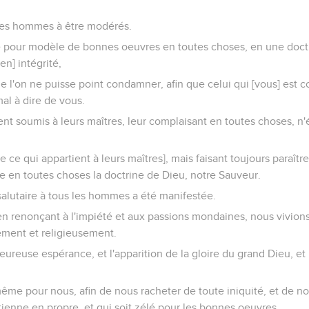
unes hommes à être modérés.
 pour modèle de bonnes oeuvres en toutes choses, en une doct
[en] intégrité,
ue l'on ne puisse point condamner, afin que celui qui [vous] est co
al à dire de vous.
ent soumis à leurs maîtres, leur complaisant en toutes choses, n'
 ce qui appartient à leurs maîtres], mais faisant toujours paraître
e en toutes choses la doctrine de Dieu, notre Sauveur.
salutaire à tous les hommes a été manifestée.
n renonçant à l'impiété et aux passions mondaines, nous vivion
ement et religieusement.
eureuse espérance, et l'apparition de la gloire du grand Dieu, et
ême pour nous, afin de nous racheter de toute iniquité, et de nous
tienne en propre, et qui soit zélé pour les bonnes oeuvres.