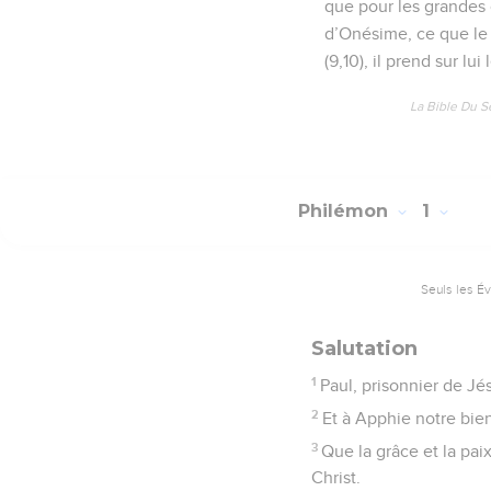
que pour les grandes 
d’Onésime, ce que le C
(9,10), il prend sur lui 
La Bible Du S
Philémon
1
Seuls les É
Salutation
1
Paul, prisonnier de Jé
2
Et à Apphie notre bie
3
Que la grâce et la pai
Christ.