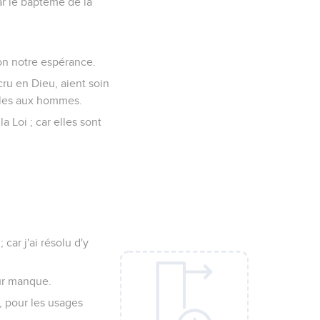
ar le baptême de la
elon notre espérance.
cru en Dieu, aient soin
tiles aux hommes.
a Loi ; car elles sont
car j'ai résolu d'y
ur manque.
, pour les usages