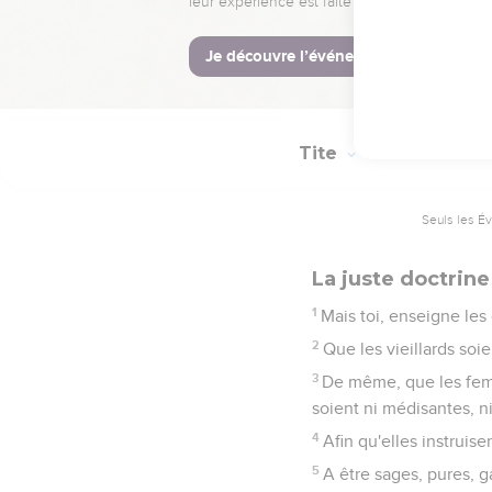
Toutes choses sont bi
mais leur entendement e
16
Ils font profession de
rebelles, et réprouvés 
Tite
2
Seuls les É
La juste doctrine
1
Mais toi, enseigne les
2
Que les vieillards soie
3
De même, que les femm
soient ni médisantes, n
4
Afin qu'elles instruis
5
A être sages, pures, g