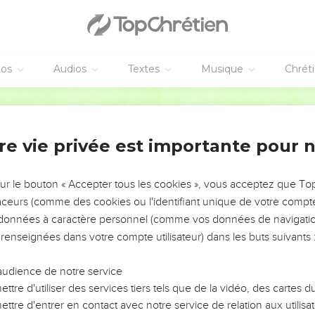
n homme qui ne soit irrépréhensible, mari d'une seule femme, et 
de dissolution, ou qui ne se puissent ranger.
que soit irrépréhensible, comme étant dispensateur dans [la Mais
 non sujet au vin, non batteur, non convoiteux d'un gain déshon
éos
Audios
Textes
Musique
Chrét
t les gens de bien, sage, juste, saint, continent ;
Martin
le de la vérité comme elle lui a été enseignée, afin qu'il soit ca
de convaincre les contredisants.
re vie privée est importante pour 
rs qui ne se peuvent ranger, vains discoureurs, et séducteurs d'es
concision auxquels il faut fermer la bouche.
es maisons tout entières enseignant pour un gain déshonnête des
sur le bouton « Accepter tous les cookies », vous acceptez que T
traceurs (comme des cookies ou l'identifiant unique de votre compte 
s données à caractère personnel (comme vos données de navigatio
, qui était leur propre prophète, a dit : Les Crétois sont toujour
 renseignées dans votre compte utilisateur) dans les buts suivants 
entres paresseux.
table ; c'est pourquoi reprends-les vivement, afin qu'ils soient sa
audience de notre service
 aux fables Judaïques, et aux commandements des hommes qui s
ttre d'utiliser des services tiers tels que de la vidéo, des cartes
ttre d'entrer en contact avec notre service de relation aux utilisat