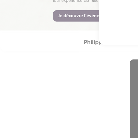
24
Que la grâce de Dieu
© Société biblique français
Philippiens
Intro