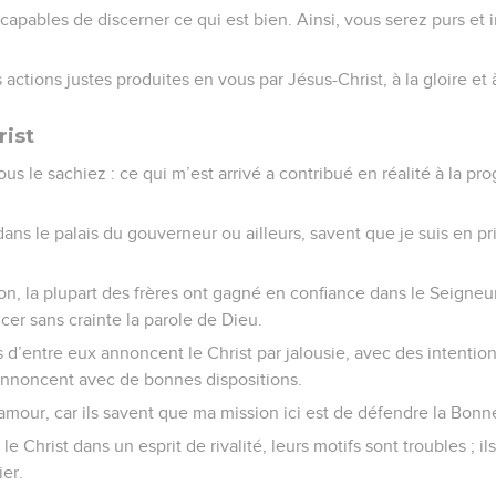
apables de discerner ce qui est bien. Ainsi, vous serez purs et 
actions justes produites en vous par Jésus-Christ, à la gloire et
rist
ous le sachiez : ce qui m’est arrivé a contribué en réalité à la p
dans le palais du gouverneur ou ailleurs, savent que je suis en pr
n, la plupart des frères ont gagné en confiance dans le Seigneur
cer sans crainte la parole de Dieu.
ins d’entre eux annoncent le Christ par jalousie, avec des intent
’annoncent avec de bonnes dispositions.
amour, car ils savent que ma mission ici est de défendre la Bonn
e Christ dans un esprit de rivalité, leurs motifs sont troubles ; 
er.