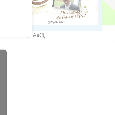
 amour inaltérable.
us sur www.editionsbiblio.fr