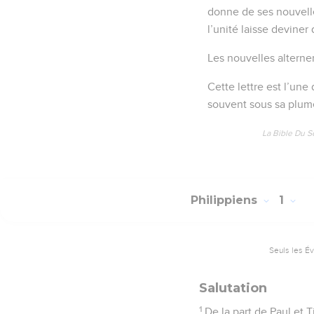
donne de ses nouvelle
l’unité laisse deviner
Les nouvelles altern
Cette lettre est l’une
souvent sous sa plume
La Bible Du S
Philippiens
1
Seuls les É
Salutation
1
De la part de Paul et 