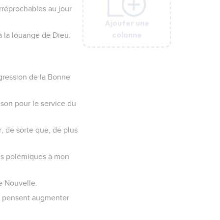
irréprochables au jour
Ajouter une
Ajouter une
Ajouter une
Ajouter une
Ajouter une
colonne
colonne
colonne
colonne
colonne
 à la louange de Dieu.
rogression de la Bonne
ison pour le service du
, de sorte que, de plus
ions polémiques à mon
e Nouvelle.
ils pensent augmenter