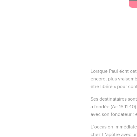
Lorsque Paul écrit cett
encore, plus vraisembl
être libéré « pour cont
Ses destinataires son
a fondée (Ac 16.11-40
avec son fondateur : e
L’occasion immédiate 
chez l’*apôtre avec un