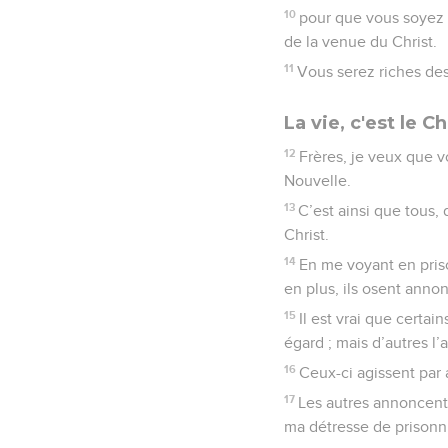
10
pour que vous soyez c
de la venue du Christ.
11
Vous serez riches des 
La vie, c'est le Ch
12
Frères, je veux que v
Nouvelle.
13
C’est ainsi que tous, 
Christ.
14
En me voyant en priso
en plus, ils osent annon
15
Il est vrai que certa
égard ; mais d’autres l
16
Ceux-ci agissent par 
17
Les autres annoncent l
ma détresse de prisonni