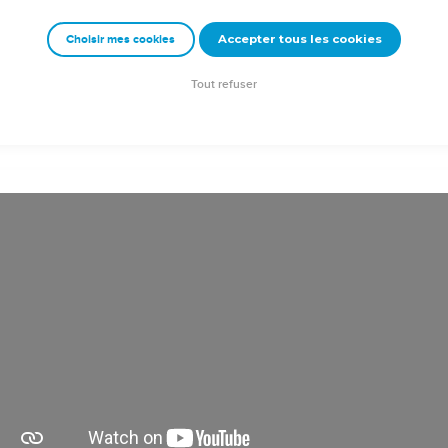
 soit avec tous ceux qui aiment notre Seigneur Jésus-Christ d’un
Accepter tous les cookies
Choisir mes cookies
e – Bibli’O, 1997, avec autorisation. Pour vous procurer une Bible imprimée, rendez-vo
Tout refuser
duction