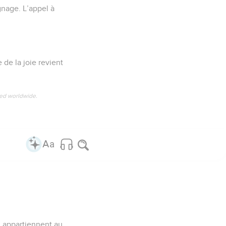
nage. L’appel à
 de la joie revient
ved worldwide.
s, appartiennent au