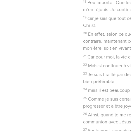
18
Peu importe ! Que leu
m’en réjouis. Je contin
19
car je sais que tout c
Christ.
20
En effet, selon ce qu
contraire, maintenant c
mon être, soit en vivan
21
Car pour moi, la vie c’
22
Mais si continuer à v
23
Je suis tiraillé par de
bien préférable ;
24
mais il est beaucoup 
25
Comme je suis certain
progresser et à être joy
26
Ainsi, quand je me re
communion avec Jésus-
27
Seulement, conduisez