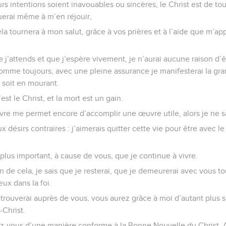
rs intentions soient inavouables ou sincères, le Christ est de to
uerai même à m’en réjouir,
ela tournera à mon salut, grâce à vos prières et à l’aide que m’app
e j’attends et que j’espère vivement, je n’aurai aucune raison d’
omme toujours, avec une pleine assurance je manifesterai la gra
t soit en mourant.
est le Christ, et la mort est un gain.
ivre me permet encore d’accomplir une œuvre utile, alors je ne sa
ux désirs contraires : j’aimerais quitter cette vie pour être avec le
plus important, à cause de vous, que je continue à vivre.
 de cela, je sais que je resterai, que je demeurerai avec vous to
eux dans la foi.
trouverai auprès de vous, vous aurez grâce à moi d’autant plus su
Christ.
-vous d’une manière conforme à la Bonne Nouvelle du Christ. Ain