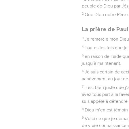
peuple de Dieu par Jésus
2
Que Dieu notre Père et
La prière de Paul
3
Je remercie mon Dieu 
4
Toutes les fois que je 
5
en raison de l’aide q
jusqu’à maintenant.
6
Je suis certain de ce
achèvement au jour de 
7
Il est bien juste que 
avez tous part à la fav
suis appelé à défendre
8
Dieu m’en est témoin 
9
Voici ce que je demand
de vraie connaissance 