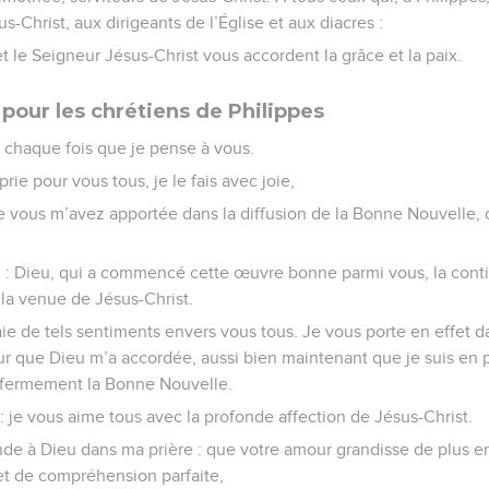
-Christ, aux dirigeants de l’Église et aux diacres :
 le Seigneur Jésus-Christ vous accordent la grâce et la paix.
 pour les chrétiens de Philippes
chaque fois que je pense à vous.
prie pour vous tous, je le fais avec joie,
ue vous m’avez apportée dans la diffusion de la Bonne Nouvelle, 
ci : Dieu, qui a commencé cette œuvre bonne parmi vous, la cont
la venue de Jésus-Christ.
j’aie de tels sentiments envers vous tous. Je vous porte en effet
eur que Dieu m’a accordée, aussi bien maintenant que je suis en 
 fermement la Bonne Nouvelle.
: je vous aime tous avec la profonde affection de Jésus-Christ.
e à Dieu dans ma prière : que votre amour grandisse de plus en p
et de compréhension parfaite,