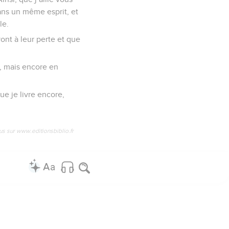
ans un même esprit, et
le.
vont à leur perte et que
i, mais encore en
e je livre encore,
us sur www.editionsbiblio.fr