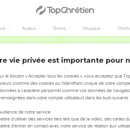
res le zèle à annoncer la Bonne Nouvelle de la paix.
i comme bouclier : il vous permettra d’éteindre toutes les flèch
éos
Audios
Textes
Musique
Chrét
mme casque et la parole de Dieu comme épée donnée par l’Esprit
e à Dieu dans la prière. Oui, priez en toute occasion, avec l’assi
Français Courant
et continuellement fidèles. Priez pour l’ensemble du peuple de Di
 afin que Dieu m’inspire les mots justes quand je m’exprime, et q
re vie privée est importante pour 
et de la Bonne Nouvelle.
ntenant en prison, je suis l’ambassadeur de cette Bonne Nouvell
ce, comme je le dois.
sur le bouton « Accepter tous les cookies », vous acceptez que T
traceurs (comme des cookies ou l'identifiant unique de votre compte 
es
s données à caractère personnel (comme vos données de navigatio
 renseignées dans votre compte utilisateur) dans les buts suivants 
frère et collaborateur fidèle au service du Seigneur, vous donne
n que vous sachiez ce que je deviens.
audience de notre service
c en particulier pour vous dire comment nous allons et pour vous
ttre d'utiliser des services tiers tels que de la vidéo, des cartes
e Seigneur Jésus-Christ accordent à tous les frères la paix et l’am
ttre d'entrer en contact avec notre service de relation aux utilisat