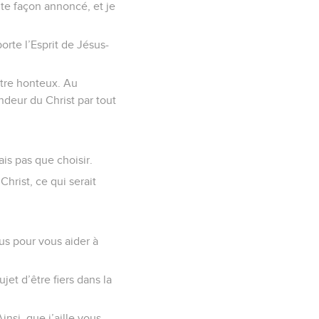
ute façon annoncé, et je
orte l’Esprit de Jésus-
être honteux. Au
ndeur du Christ par tout
is pas que choisir.
 Christ, ce qui serait
us pour vous aider à
jet d’être fiers dans la
si, que j’aille vous