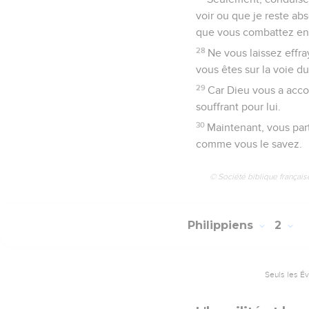
voir ou que je reste a
que vous combattez en
28
Ne vous laissez effra
vous êtes sur la voie du
29
Car Dieu vous a accor
souffrant pour lui.
30
Maintenant, vous par
comme vous le savez.
© Société biblique français
Philippiens
2
Seuls les É