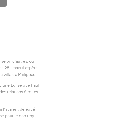
e selon d’autres, ou
s 28 ; mais il espère
la ville de Philippes.
d’une Eglise que Paul
es relations étroites
ui l’avaient délégué
ise pour le don reçu,