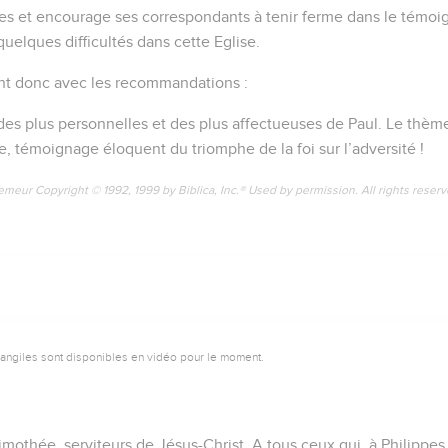
s et encourage ses correspondants à tenir ferme dans le témoig
 quelques difficultés dans cette Eglise.
ent donc avec les recommandations :
 des plus personnelles et des plus affectueuses de Paul. Le thème
, témoignage éloquent du triomphe de la foi sur l’adversité !
emeur Copyright © 1992, 1999 by Biblica, Inc.® Used by permission. All rights reser
vangiles sont disponibles en vidéo pour le moment.
Timothée, serviteurs de Jésus-Christ. A tous ceux qui, à Philippe