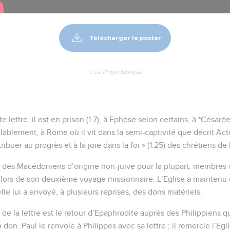
Télécharger le poster
© Le Projet Biblique
e lettre, il est en prison (1.7), à Ephèse selon certains, à *Césaré
ablement, à Rome où il vit dans la semi-captivité que décrit Acte
ribuer au progrès et à la joie dans la foi » (1.25) des chrétiens de 
t des Macédoniens d’origine non-juive pour la plupart, membres 
) lors de son deuxième voyage missionnaire. L’Eglise a maintenu d
lle lui a envoyé, à plusieurs reprises, des dons matériels.
de la lettre est le retour d’Epaphrodite auprès des Philippiens q
 don. Paul le renvoie à Philippes avec sa lettre ; il remercie l’Egl