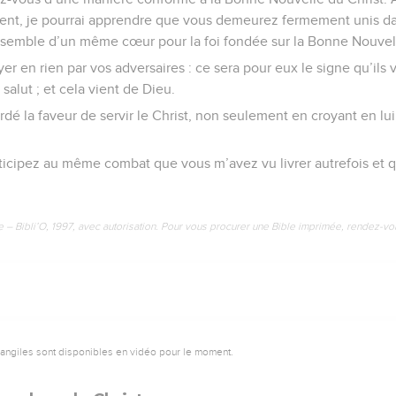
bsent, je pourrai apprendre que vous demeurez fermement unis d
semble d’un même cœur pour la foi fondée sur la Bonne Nouvel
yer en rien par vos adversaires : ce sera pour eux le signe qu’ils 
 salut ; et cela vient de Dieu.
dé la faveur de servir le Christ, non seulement en croyant en lu
ticipez au même combat que vous m’avez vu livrer autrefois et qu
e – Bibli’O, 1997, avec autorisation. Pour vous procurer une Bible imprimée, rendez-vo
vangiles sont disponibles en vidéo pour le moment.