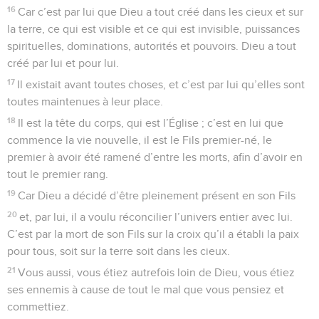
Colossiens
2
Seuls les Évangiles sont disponibles en vidéo pour le moment.
1
Je tiens à ce que vous sachiez combien dure est la lutte
que je livre pour vous, pour ceux de Laodicée et pour bien
d’autres qui ne me connaissent pas personnellement.
2
Je désire que leur cœur soit rempli de courage, qu’ils
soient unis dans l’amour et enrichis de toute la certitude que
donne une vraie intelligence. Ils pourront connaître ainsi le
secret de Dieu, c’est-à-dire le Christ lui-même :
3
en lui se trouvent cachés tous les trésors de la sagesse et
de la connaissance divines.
4
Je vous dis cela afin que personne ne puisse vous tromper
par des raisonnements séduisants.
5
Même si je suis absent de corps, je suis à vos côtés en
Contenus
Versions
Commentaires
Strong
Dictionnaire