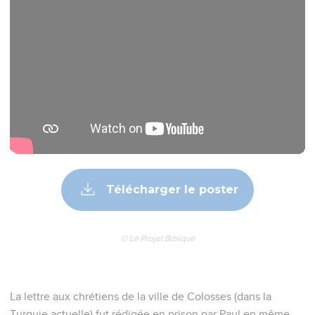
Seuls les Évangiles sont disponibles en vidéo pour le moment.
Salutation
1
De la part de Paul, qui par la volonté de Dieu est apôtre de
Jésus-Christ, et de la part de Timothée, notre frère.
2
A ceux qui appartiennent au peuple de Dieu à Colosses et
qui sont nos fidèles frères dans la communion avec le Christ :
Que Dieu notre Père vous accorde la grâce et la paix.
Prière de reconnaissance
3
Nous remercions toujours Dieu, le Père de notre Seigneur
Jésus-Christ, quand nous prions pour vous.
4
En effet, nous avons entendu parler de votre foi en Jésus-
Christ et de l’amour que vous avez pour tous les croyants.
5
Quand le message de la vérité, la Bonne Nouvelle, est
parvenu pour la première fois chez vous, vous avez appris ce