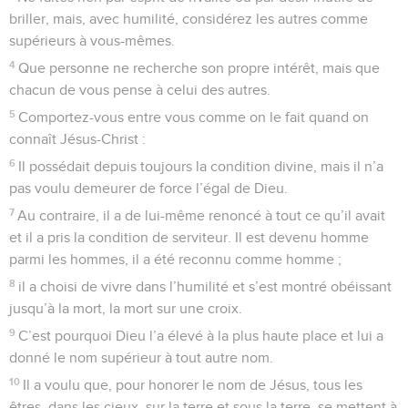
22
Vous savez vous-mêmes comment Timothée a donné des
preuves de sa fidélité : comme un fils avec son père, il s’est
activé avec moi au service de la Bonne Nouvelle.
23
J’espère vous l’envoyer dès que je serai au clair sur ma
situation ;
24
et j’ai la certitude, fondée dans le Seigneur, que j’irai moi-
même vous voir bientôt.
25
J’ai estimé nécessaire de vous renvoyer notre frère
Épaphrodite, mon compagnon de travail et de combat, lui
que vous m’aviez envoyé pour m’apporter l’aide dont j’avais
besoin.
26
Il désire beaucoup vous revoir tous et il est préoccupé
parce que vous avez appris sa maladie.
27
Il a été malade, en effet, et bien près de mourir ; mais Dieu
a eu pitié de lui, et non seulement de lui, mais aussi de moi,
pour que je n’éprouve pas une tristesse encore plus grande.
28
Je me sens donc d’autant plus pressé de vous l’envoyer,