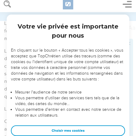
défendre fermement la Bonne Nouvelle.
8
Dieu m’en est témoin : je vous aime tous avec la profonde
affection de Jésus-Christ.
9
Voici ce que je demande à Dieu dans ma prière : que votre
amour grandisse de plus en plus, qu’il soit enrichi de vraie
connaissance et de compréhension parfaite,
10
pour que vous soyez capables de discerner ce qui est
bien. Ainsi, vous serez purs et irréprochables au jour de la
venue du Christ.
11
Vous serez riches des actions justes produites en vous par
Jésus-Christ, à la gloire et à la louange de Dieu.
La vie, c'est le Christ
12
Frères, je veux que vous le sachiez : ce qui m’est arrivé a
contribué en réalité à la progression de la Bonne Nouvelle.
13
C’est ainsi que tous, dans le palais du gouverneur ou
ailleurs, savent que je suis en prison pour le service du