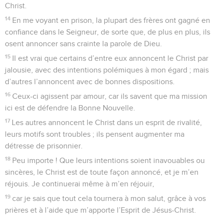
© Société biblique française – Bibli’O, 1997, avec autorisation. Pour vous procurer
une Bible imprimée, rendez-vous sur www.editionsbiblio.fr
Philippiens
2
Seuls les Évangiles sont disponibles en vidéo pour le moment.
L'humilité et la grandeur du Christ
1
Votre union avec le Christ vous donne-t-elle du courage ?
Son amour vous apporte-t-il du réconfort ? Êtes-vous en
communion avec le Saint-Esprit ? Avez-vous de l’affection et
de la bonté les uns pour les autres ?
2
Alors, rendez-moi parfaitement heureux en vous mettant
d’accord, en ayant un même amour, en étant unis de cœur et
d’intention.