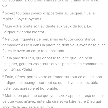
Salutations finales
21
Saluez au nom de Jésus-Christ chacun des membres de
votre communauté. Les frères qui sont avec moi vous
adressent leurs salutations.
22
Tous les croyants d’ici, et spécialement ceux qui sont au
service de l’empereur, vous adressent leurs salutations.
23
Que la grâce du Seigneur Jésus-Christ soit avec vous tous.
© Société biblique française – Bibli’O, 1997, avec autorisation. Pour vous procurer
une Bible imprimée, rendez-vous sur www.editionsbiblio.fr
Colossiens
Introduction