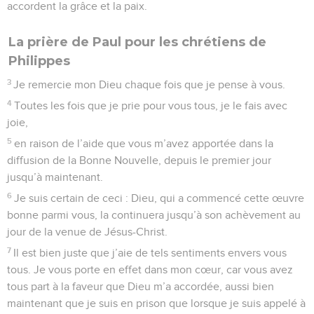
20
En effet, selon ce que j’attends et que j’espère vivement,
je n’aurai aucune raison d’être honteux. Au contraire,
maintenant comme toujours, avec une pleine assurance je
manifesterai la grandeur du Christ par tout mon être, soit en
vivant soit en mourant.
21
Car pour moi, la vie c’est le Christ, et la mort est un gain.
22
Mais si continuer à vivre me permet encore d’accomplir
une œuvre utile, alors je ne sais pas que choisir.
23
Je suis tiraillé par deux désirs contraires : j’aimerais quitter
cette vie pour être avec le Christ, ce qui serait bien
préférable ;
24
mais il est beaucoup plus important, à cause de vous, que
je continue à vivre.
25
Comme je suis certain de cela, je sais que je resterai, que
je demeurerai avec vous tous pour vous aider à progresser et
à être joyeux dans la foi.
26
Ainsi, quand je me retrouverai auprès de vous, vous aurez