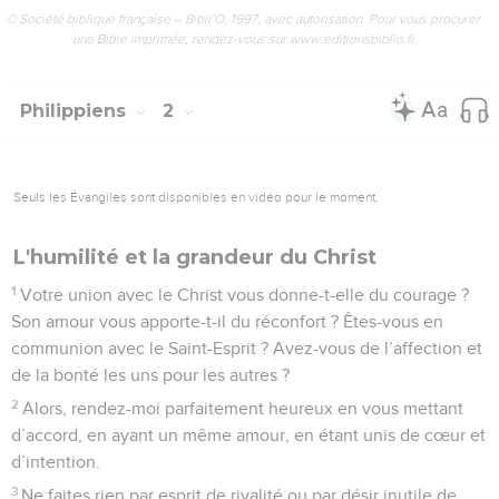
16
en leur présentant le message de vie. Ainsi, je pourrai être
fier de vous au jour de la venue du Christ, car mon travail et
ma peine n’auront pas été inutiles.
17
Peut-être mon sang va-t-il être versé, comme une offrande
ajoutée au sacrifice que votre foi présente à Dieu. Si tel doit
être le cas, j’en suis heureux et vous associe tous à ma joie.
18
De même, vous aussi vous devez être heureux et
m’associer à votre joie.
Timothée et Épaphrodite
19
Avec confiance dans le Seigneur Jésus, j’ai bon espoir de
vous envoyer bientôt Timothée, afin d’être réconforté moi-
même par les nouvelles que j’aurai de vous.
20
Il est le seul à prendre part à mes préoccupations et à se
soucier réellement de vous.
21
Tous les autres s’inquiètent seulement de leurs affaires
personnelles et non de la cause de Jésus-Christ.