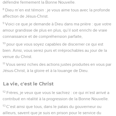
grâce à moi d’autant plus sujet d’être fiers dans la
communion avec Jésus-Christ.
27
Seulement, conduisez-vous d’une manière conforme à la
Bonne Nouvelle du Christ. Ainsi, que j’aille vous voir ou que
je reste absent, je pourrai apprendre que vous demeurez
fermement unis dans un même esprit, et que vous
combattez ensemble d’un même cœur pour la foi fondée sur
la Bonne Nouvelle.
28
Ne vous laissez effrayer en rien par vos adversaires : ce
sera pour eux le signe qu’ils vont à leur perte et que vous
êtes sur la voie du salut ; et cela vient de Dieu.
29
Car Dieu vous a accordé la faveur de servir le Christ, non
seulement en croyant en lui, mais encore en souffrant pour
lui.
30
Maintenant, vous participez au même combat que vous
m’avez vu livrer autrefois et que je livre encore, comme vous
le savez.