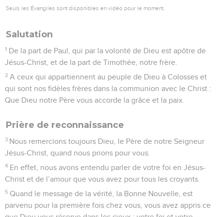
16
Car c’est par lui que Dieu a tout créé dans les cieux et sur
la terre, ce qui est visible et ce qui est invisible, puissances
spirituelles, dominations, autorités et pouvoirs. Dieu a tout
créé par lui et pour lui.
17
Il existait avant toutes choses, et c’est par lui qu’elles sont
toutes maintenues à leur place.
18
Il est la tête du corps, qui est l’Église ; c’est en lui que
commence la vie nouvelle, il est le Fils premier-né, le
premier à avoir été ramené d’entre les morts, afin d’avoir en
tout le premier rang.
19
Car Dieu a décidé d’être pleinement présent en son Fils
20
et, par lui, il a voulu réconcilier l’univers entier avec lui.
C’est par la mort de son Fils sur la croix qu’il a établi la paix
pour tous, soit sur la terre soit dans les cieux.
21
Vous aussi, vous étiez autrefois loin de Dieu, vous étiez
ses ennemis à cause de tout le mal que vous pensiez et
commettiez.