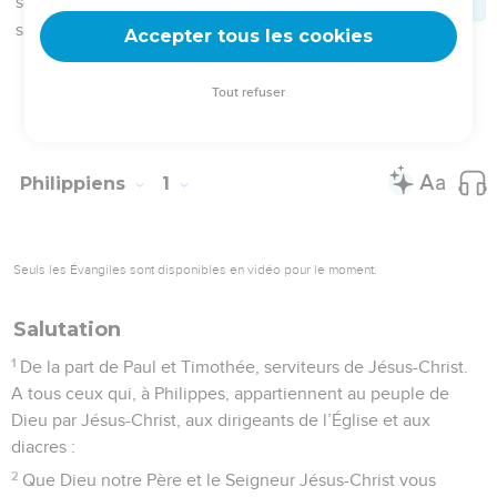
Christ.
14
En me voyant en prison, la plupart des frères ont gagné en
confiance dans le Seigneur, de sorte que, de plus en plus, ils
osent annoncer sans crainte la parole de Dieu.
15
Il est vrai que certains d’entre eux annoncent le Christ par
jalousie, avec des intentions polémiques à mon égard ; mais
d’autres l’annoncent avec de bonnes dispositions.
16
Ceux-ci agissent par amour, car ils savent que ma mission
ici est de défendre la Bonne Nouvelle.
17
Les autres annoncent le Christ dans un esprit de rivalité,
leurs motifs sont troubles ; ils pensent augmenter ma
détresse de prisonnier.
18
Peu importe ! Que leurs intentions soient inavouables ou
sincères, le Christ est de toute façon annoncé, et je m’en
réjouis. Je continuerai même à m’en réjouir,
19
car je sais que tout cela tournera à mon salut, grâce à vos
prières et à l’aide que m’apporte l’Esprit de Jésus-Christ.