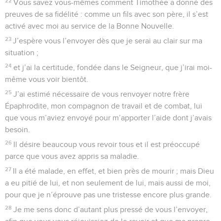
Pharisien,
6
et j’étais si fanatique que je persécutais l’Église. En ce qui
concerne la vie juste prescrite par la loi, j’étais irréprochable.
7
Mais ces qualités que je regardais comme un gain, je les
considère maintenant comme une perte à cause du Christ.
8
Et je considère même toute chose comme une perte en
comparaison de ce bien suprême : connaître Jésus-Christ
mon Seigneur, pour qui je me suis privé de tout avantage
personnel ; je considère tout cela comme des déchets, afin
de gagner le Christ
9
et d’être parfaitement uni à lui. Je n’ai plus la prétention
d’être juste grâce à ma pratique de la loi. C’est par la foi au
Christ que je le suis, grâce à cette possibilité d’être juste
créée par Dieu et qu’il accorde en réponse à la foi.
10
Tout ce que je désire, c’est de connaître le Christ et la
puissance de sa résurrection, d’avoir part à ses souffrances
et d’être rendu semblable à lui dans sa mort,
11
avec l’espoir que je serai moi aussi relevé d’entre les