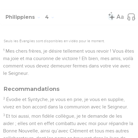
mes détresses.
15
Vous le savez bien vous-mêmes, Philippiens : quand j’ai
quitté la Macédoine, à l’époque où commençait la diffusion
de la Bonne Nouvelle, vous avez été la seule Église à
m’aider, vous seuls avez participé à mes profits et pertes.
16
Déjà quand j’étais à Thessalonique, vous m’avez envoyé
plus d’une fois ce dont j’avais besoin.
17
Ce n’est pas que je cherche à recevoir des dons ; mais je
désire qu’un bénéfice soit ajouté à votre compte.
18
Je certifie donc que j’ai reçu tout ce que vous m’avez
envoyé ; c’est plus que suffisant. Maintenant qu’Épaphrodite
m’a apporté vos dons, je dispose de tout le nécessaire. Ces
dons sont comme une offrande d’agréable odeur, un
sacrifice que Dieu accepte et qui lui plaît.
19
Mon Dieu pourvoira à tous vos besoins, selon sa
magnifique richesse, par Jésus-Christ.
20
A Dieu notre Père soit la gloire pour toujours. Amen.