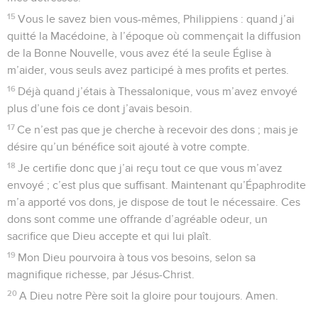
Turquie actuelle) fut rédigée en prison par Paul en même
temps que celle dite « aux Ephésiens ». Cette Eglise ne fut
pas fondée par Paul, mais l’un de ses compagnons,
Epaphras, a annoncé l’Evangile à Colosses (Col 1.7).
Informé, peut-être par Epaphras (Ph 1.23), du trouble que
jetaient, dans les esprits des chrétiens, des gens qui
enseignaient des erreurs, Paul rédige cette lettre pour
rappeler les fondements de la Bonne Nouvelle. Il évoque,
par des allusions, l’enseignement erroné qu’il combat : c’est
un système philosophique (2.8) d’inspiration grecque, où se
mêlent des croyances et des pratiques juives (culte des
*anges, *circoncision) de tendance ascétique (2.20-23).
Cette erreur ôtait à Jésus-Christ sa place unique de seul
intermédiaire entre Dieu et les hommes, de seul *Sauveur.
Elle faisait retomber les chrétiens dans le légalisme. Ses
développements, au deuxième siècle, sont bien connus
sous le nom de gnosticisme.