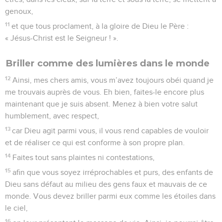
afin que vous vous réjouissiez de le revoir et que ma propre
tristesse disparaisse.
29
Ainsi, accueillez-le avec une joie entière, comme un frère
dans le Seigneur. Vous devez avoir de l’estime pour des
hommes tels que lui,
30
car il a été près de mourir pour l’œuvre du Christ : il a
risqué sa vie pour m’apporter l’aide que vous ne pouviez pas
m’apporter vous-mêmes.
© Société biblique française – Bibli’O, 1997, avec autorisation. Pour vous procurer
une Bible imprimée, rendez-vous sur www.editionsbiblio.fr
Philippiens
3
Seuls les Évangiles sont disponibles en vidéo pour le moment.