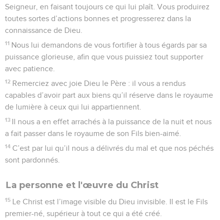
d’annoncer pleinement son message,
26
c’est-à-dire le plan secret qu’il a tenu caché depuis
toujours à toute l’humanité, mais qu’il a révélé maintenant
aux croyants.
27
Car Dieu a voulu leur faire connaître ce plan secret, si
riche et si magnifique, élaboré en faveur de tous les peuples.
Et voici ce secret : le Christ est en vous et il vous donne
l’assurance que vous aurez part à la gloire de Dieu.
28
Ainsi, nous annonçons le Christ à tout être humain. Nous
avertissons et instruisons chacun, avec toute la sagesse
possible, afin de rendre chacun spirituellement adulte dans
l’union avec le Christ.
29
A cet effet, je travaille et lutte avec la force qui vient du
Christ et qui agit en moi avec puissance.
© Société biblique française – Bibli’O, 1997, avec autorisation. Pour vous procurer
une Bible imprimée, rendez-vous sur www.editionsbiblio.fr