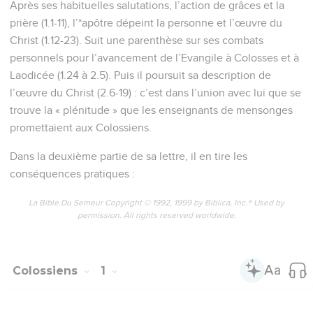
Ainsi, vous pourrez vous conduire d’une façon digne du
Seigneur, en faisant toujours ce qui lui plaît. Vous produirez
toutes sortes d’actions bonnes et progresserez dans la
connaissance de Dieu.
11
Nous lui demandons de vous fortifier à tous égards par sa
puissance glorieuse, afin que vous puissiez tout supporter
avec patience.
12
Remerciez avec joie Dieu le Père : il vous a rendus
capables d’avoir part aux biens qu’il réserve dans le royaume
de lumière à ceux qui lui appartiennent.
13
Il nous a en effet arrachés à la puissance de la nuit et nous
a fait passer dans le royaume de son Fils bien-aimé.
14
C’est par lui qu’il nous a délivrés du mal et que nos péchés
sont pardonnés.
La personne et l'œuvre du Christ
15
Le Christ est l’image visible du Dieu invisible. Il est le Fils
premier-né, supérieur à tout ce qui a été créé.