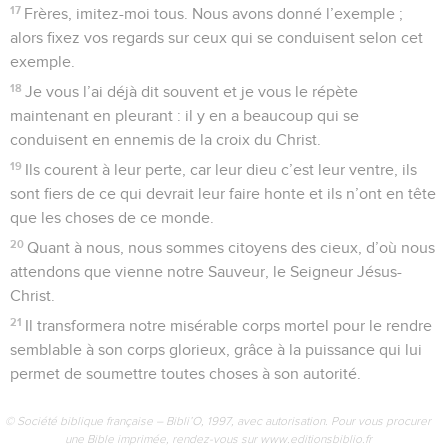
accorde la paix sera avec vous.
Paul remercie les Philippiens pour leurs
dons
10
J’ai éprouvé une grande joie dans ma vie avec le
Seigneur : vous avez enfin pu manifester de nouveau votre
intérêt pour moi. Cet intérêt vous l’aviez déjà, certes, mais
vous n’aviez pas l’occasion de me le montrer.
11
Et je ne parle pas ainsi parce que je suis dans le besoin.
J’ai en effet appris à me contenter toujours de ce que j’ai.
12
Je sais vivre dans la pauvreté aussi bien que dans
l’abondance. J’ai appris à être satisfait partout et en toute
circonstance, que j’aie de quoi me nourrir ou que j’aie faim,
que je sois dans l’abondance ou dans le besoin.
13
Je peux faire face à toutes les difficultés grâce au Christ
qui m’en donne la force.
14
Cependant, vous avez bien fait de prendre votre part de