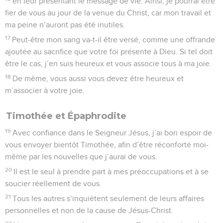
La véritable manière d'être juste aux yeux
de Dieu
1
Et maintenant, mes frères, soyez joyeux d’être unis au
Seigneur. Il ne m’est pas pénible de vous répéter ce que j’ai
déjà écrit, et pour vous cela vaut mieux.
2
Gardez-vous de ceux qui commettent le mal, ces chiens,
ces partisans d’une fausse circoncision !
3
En fait, c’est nous qui avons la vraie circoncision, car nous
servons Dieu par son Esprit, nous sommes fiers d’être à
Jésus-Christ et nous ne fondons pas notre assurance sur des
privilèges humains.
4
Pourtant, je pourrais aussi me réclamer de tels privilèges.
J’aurais plus de raisons de le faire que qui que ce soit
d’autre.
5
J’ai été circoncis le huitième jour après ma naissance. Je
suis Israélite de naissance, de la tribu de Benjamin, Hébreu
descendant d’Hébreux. Je pratiquais la loi juive en bon