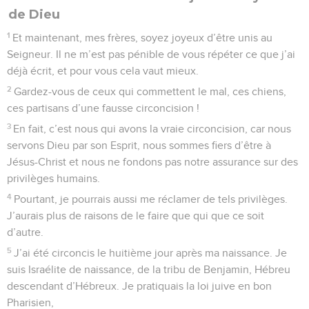
17
Frères, imitez-moi tous. Nous avons donné l’exemple ;
alors fixez vos regards sur ceux qui se conduisent selon cet
exemple.
18
Je vous l’ai déjà dit souvent et je vous le répète
maintenant en pleurant : il y en a beaucoup qui se
conduisent en ennemis de la croix du Christ.
19
Ils courent à leur perte, car leur dieu c’est leur ventre, ils
sont fiers de ce qui devrait leur faire honte et ils n’ont en tête
que les choses de ce monde.
20
Quant à nous, nous sommes citoyens des cieux, d’où nous
attendons que vienne notre Sauveur, le Seigneur Jésus-
Christ.
21
Il transformera notre misérable corps mortel pour le rendre
semblable à son corps glorieux, grâce à la puissance qui lui
permet de soumettre toutes choses à son autorité.
© Société biblique française – Bibli’O, 1997, avec autorisation. Pour vous procurer