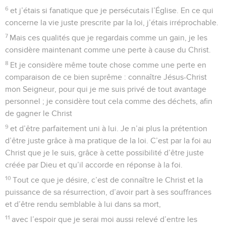
une Bible imprimée, rendez-vous sur www.editionsbiblio.fr
Philippiens
4
Seuls les Évangiles sont disponibles en vidéo pour le moment.
1
Mes chers frères, je désire tellement vous revoir ! Vous êtes
ma joie et ma couronne de victoire ! Eh bien, mes amis, voilà
comment vous devez demeurer fermes dans votre vie avec
le Seigneur.
Recommandations
2
Évodie et Syntyche, je vous en prie, je vous en supplie,
vivez en bon accord dans la communion avec le Seigneur.
3
Et toi aussi, mon fidèle collègue, je te demande de les
aider ; elles ont en effet combattu avec moi pour répandre la
Bonne Nouvelle, ainsi qu’avec Clément et tous mes autres