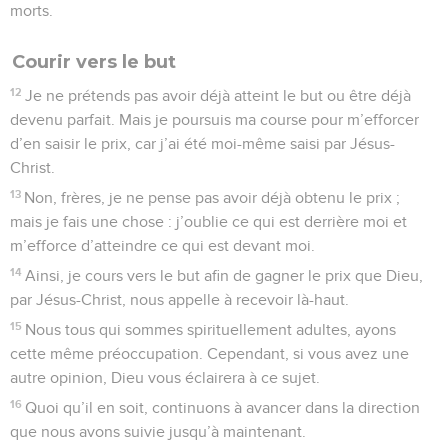
collaborateurs, dont les noms se trouvent dans le livre de
vie.
4
Soyez toujours joyeux d’appartenir au Seigneur. Je le
répète : Soyez joyeux !
5
Que votre bonté soit évidente aux yeux de tous. Le
Seigneur viendra bientôt.
6
Ne vous inquiétez de rien, mais en toute circonstance
demandez à Dieu dans la prière ce dont vous avez besoin, et
faites-le avec un cœur reconnaissant.
7
Et la paix de Dieu, qui dépasse tout ce que l’on peut
imaginer, gardera vos cœurs et vos pensées en communion
avec Jésus-Christ.
8
Enfin, frères, portez votre attention sur tout ce qui est bon
et digne de louange : sur tout ce qui est vrai, respectable,
juste, pur, agréable et honorable.
9
Mettez en pratique ce que vous avez appris et reçu de moi,
ce que vous m’avez entendu dire et vu faire. Et le Dieu qui