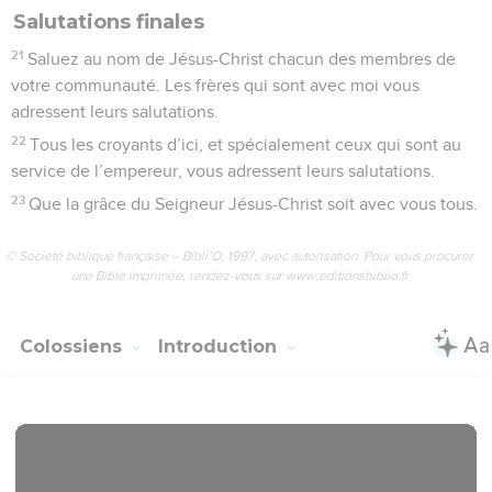
Après ses habituelles salutations, l’action de grâces et la
prière (1.1-11), l’*apôtre dépeint la personne et l’œuvre du
Christ (1.12-23). Suit une parenthèse sur ses combats
personnels pour l’avancement de l’Evangile à Colosses et à
Laodicée (1.24 à 2.5). Puis il poursuit sa description de
l’œuvre du Christ (2.6-19) : c’est dans l’union avec lui que se
trouve la « plénitude » que les enseignants de mensonges
promettaient aux Colossiens.
Dans la deuxième partie de sa lettre, il en tire les
conséquences pratiques :
La Bible Du Semeur Copyright © 1992, 1999 by Biblica, Inc.® Used by
permission. All rights reserved worldwide.
Colossiens
1