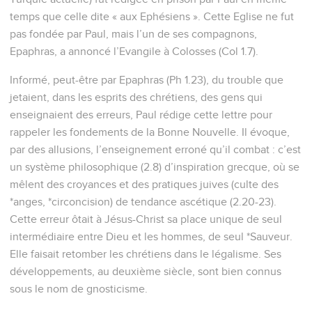
que Dieu vous réserve dans les cieux : votre foi et votre
amour sont fondés sur cette espérance.
6
La Bonne Nouvelle se répand et porte des fruits dans le
monde entier, tout comme elle l’a fait parmi vous depuis le
jour où, pour la première fois, vous avez entendu parler de la
grâce de Dieu et avez découvert ce qu’elle est
véritablement.
7
C’est Épaphras, notre cher compagnon de service, qui vous
a donné cet enseignement ; il travaille pour vous comme un
fidèle serviteur du Christ.
8
Il nous a informés de l’amour que l’Esprit Saint vous a
donné.
9
C’est pourquoi nous ne cessons pas de prier pour vous,
depuis le jour où nous avons entendu parler de vous. Nous
demandons à Dieu de vous faire connaître pleinement sa
volonté, grâce à toute la sagesse et l’intelligence que donne
son Esprit.
10