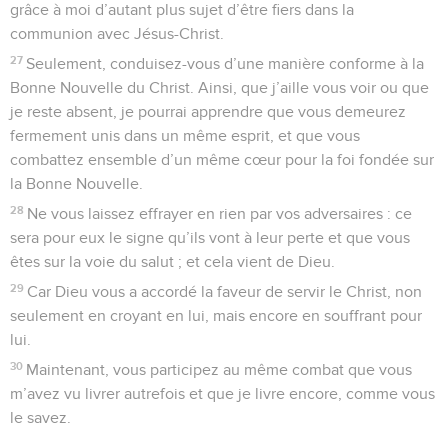
êtres, dans les cieux, sur la terre et sous la terre, se mettent à
genoux,
11
et que tous proclament, à la gloire de Dieu le Père :
« Jésus-Christ est le Seigneur ! ».
Briller comme des lumières dans le monde
12
Ainsi, mes chers amis, vous m’avez toujours obéi quand je
me trouvais auprès de vous. Eh bien, faites-le encore plus
maintenant que je suis absent. Menez à bien votre salut
humblement, avec respect,
13
car Dieu agit parmi vous, il vous rend capables de vouloir
et de réaliser ce qui est conforme à son propre plan.
14
Faites tout sans plaintes ni contestations,
15
afin que vous soyez irréprochables et purs, des enfants de
Dieu sans défaut au milieu des gens faux et mauvais de ce
monde. Vous devez briller parmi eux comme les étoiles dans
le ciel,