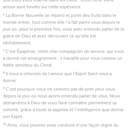
22
Mais maintenant, par la mort que son Fils a subie dans son
corps humain, Dieu vous a réconciliés avec lui, afin de vous
faire paraître devant lui saints, sans défaut et irréprochables.
23
Cependant, il faut que vous demeuriez dans la foi,
fermement établis sur de solides fondations, sans vous
laisser écarter de l’espérance qui est la vôtre depuis que
vous avez entendu la Bonne Nouvelle. Cette Bonne
Nouvelle a été annoncée à l’humanité entière, et c’est d’elle
que moi, Paul, je suis devenu le serviteur.
La mission de Paul en faveur de l'Église
24
Maintenant, je me réjouis des souffrances que j’éprouve
pour vous. Car, en ma personne, je complète ainsi ce qui
manque encore aux souffrances du Christ pour son corps,
qui est l’Église.
25
Je suis devenu serviteur de l’Église, conformément à la
mission que Dieu m’a confiée à votre égard : il m’a chargé