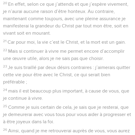
3
Ne faites rien par esprit de rivalité ou par désir inutile de
briller, mais, avec humilité, considérez les autres comme
supérieurs à vous-mêmes.
4
Que personne ne recherche son propre intérêt, mais que
chacun de vous pense à celui des autres.
5
Comportez-vous entre vous comme on le fait quand on
connaît Jésus-Christ :
6
Il possédait depuis toujours la condition divine, mais il n’a
pas voulu demeurer de force l’égal de Dieu.
7
Au contraire, il a de lui-même renoncé à tout ce qu’il avait
et il a pris la condition de serviteur. Il est devenu homme
parmi les hommes, il a été reconnu comme homme ;
8
il a choisi de vivre dans l’humilité et s’est montré obéissant
jusqu’à la mort, la mort sur une croix.
9
C’est pourquoi Dieu l’a élevé à la plus haute place et lui a
donné le nom supérieur à tout autre nom.
10
Il a voulu que, pour honorer le nom de Jésus, tous les