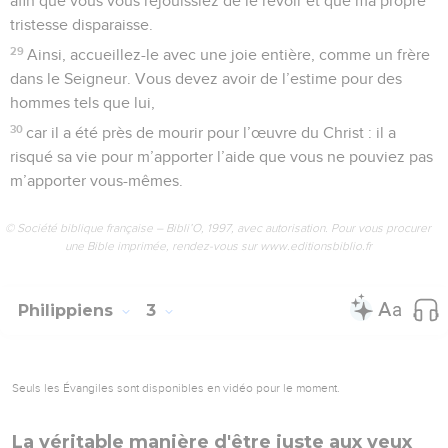
morts.
Courir vers le but
12
Je ne prétends pas avoir déjà atteint le but ou être déjà
devenu parfait. Mais je poursuis ma course pour m’efforcer
d’en saisir le prix, car j’ai été moi-même saisi par Jésus-
Christ.
13
Non, frères, je ne pense pas avoir déjà obtenu le prix ;
mais je fais une chose : j’oublie ce qui est derrière moi et
m’efforce d’atteindre ce qui est devant moi.
14
Ainsi, je cours vers le but afin de gagner le prix que Dieu,
par Jésus-Christ, nous appelle à recevoir là-haut.
15
Nous tous qui sommes spirituellement adultes, ayons
cette même préoccupation. Cependant, si vous avez une
autre opinion, Dieu vous éclairera à ce sujet.
16
Quoi qu’il en soit, continuons à avancer dans la direction
que nous avons suivie jusqu’à maintenant.