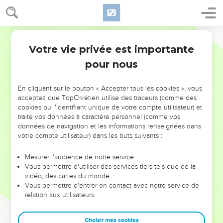
Votre vie privée est importante
pour nous
NE MANQUEZ PAS L’ÉVÉNEMENT
En cliquant sur le bouton « Accepter tous les cookies », vous
DE L’ANNÉE !
acceptez que TopChrétien utilise des traceurs (comme des
cookies ou l'identifiant unique de votre compte utilisateur) et
ET SI LEURS ERREURS POUVAIENT VOUS ÉVITER LES
traite vos données à caractère personnel (comme vos
VOTRES ?
données de navigation et les informations renseignées dans
votre compte utilisateur) dans les buts suivants :
On admire souvent les leaders pour leurs réussites, leur impact,
leur foi ou leur vision. Mais on voit moins les doutes, les erreurs
Mesurer l'audience de notre service
Vous permettre d'utiliser des services tiers tels que de la
et les saisons difficiles qu'ils ont traversés, alors même que ce
vidéo, des cartes du monde…
sont elles qui les ont façonnés.
Vous permettre d'entrer en contact avec notre service de
relation aux utilisateurs.
Dans cette conférence, leaders, entrepreneurs, et responsables
reviennent sur les erreurs marquantes de leur parcours et les
clés pour avancer avec plus de sagesse afin que leurs erreurs
Choisir mes cookies