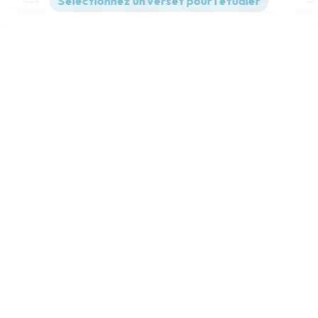
Contenus
Versions
Commentaires
Strong
Dictionnaire
Paramètres de lecture
Afficher les numéros de versets
Mode dyslexique
Désactivé
Simple
Coul
eur
Police d'écriture
Serif
Sans-serif
Taille de texte
Grand
Moyen
Petit