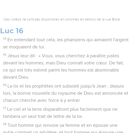
Ces vidéos ne sont pas disponibles en colonnes en dehors de la vue Bible.
Luc 16
14
En entendant tout cela, les pharisiens qui aimaient l'argent
se moquaient de lui.
15
Jésus leur dit : « Vous, vous cherchez à paraître justes
devant les hommes, mais Dieu connaît votre cœur. De fait,
ce qui est très estimé parmi les hommes est abominable
devant Dieu.
16
La loi et les prophètes ont subsisté jusqu'à Jean ; depuis
lors, la bonne nouvelle du royaume de Dieu est annoncée et
chacun cherche avec force à y entrer.
17
Le ciel et la terre disparaîtront plus facilement que ne
tombera un seul trait de lettre de la loi.
18
Tout homme qui renvoie sa femme et en épouse une
autre commet un adultère, et tout homme qui épouse une