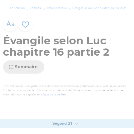
TopChrétien
TopBible
Plan de lecture
Évangile selon Luc en vidéo en 105 jours
Évangile selon Luc
chapitre 16 partie 2
Sommaire
TopChrétien est une plate-forme diffuseur de contenu de partenaires de qualité sélectionnés.
Toutefois, si vous veniez à trouver un contenu vidéo illicite ou avec un problème technique,
merci de nous le signaler en
cliquant sur ce lien
.
Segond 21