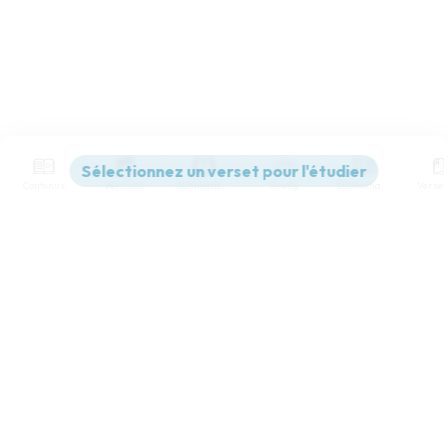
Contenus
Versions
Commentaires
Strong
Dictionnaire
Paramètres de lecture
Afficher les numéros de versets
Mode dyslexique
Désactivé
Simple
Coul
eur