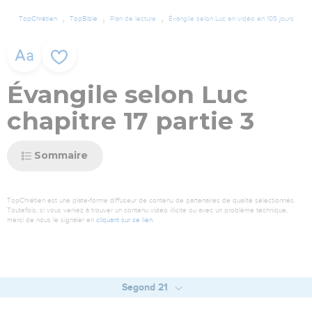
TopChrétien
TopBible
Plan de lecture
Évangile selon Luc en vidéo en 105 jours
Évangile selon Luc
chapitre 17 partie 3
Sommaire
TopChrétien est une plate-forme diffuseur de contenu de partenaires de qualité sélectionnés.
Toutefois, si vous veniez à trouver un contenu vidéo illicite ou avec un problème technique,
merci de nous le signaler en
cliquant sur ce lien
.
Segond 21