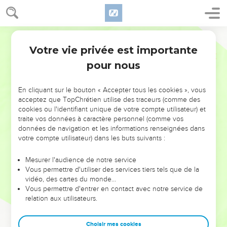
Votre vie privée est importante
pour nous
NE MANQUEZ PAS L’ÉVÉNEMENT
En cliquant sur le bouton « Accepter tous les cookies », vous
DE L’ANNÉE !
acceptez que TopChrétien utilise des traceurs (comme des
cookies ou l'identifiant unique de votre compte utilisateur) et
ET SI LEURS ERREURS POUVAIENT VOUS ÉVITER LES
traite vos données à caractère personnel (comme vos
VOTRES ?
données de navigation et les informations renseignées dans
votre compte utilisateur) dans les buts suivants :
On admire souvent les leaders pour leurs réussites, leur impact,
leur foi ou leur vision. Mais on voit moins les doutes, les erreurs
Mesurer l'audience de notre service
Vous permettre d'utiliser des services tiers tels que de la
et les saisons difficiles qu'ils ont traversés, alors même que ce
vidéo, des cartes du monde…
sont elles qui les ont façonnés.
Vous permettre d'entrer en contact avec notre service de
relation aux utilisateurs.
Dans cette conférence, leaders, entrepreneurs, et responsables
reviennent sur les erreurs marquantes de leur parcours et les
clés pour avancer avec plus de sagesse afin que leurs erreurs
Choisir mes cookies