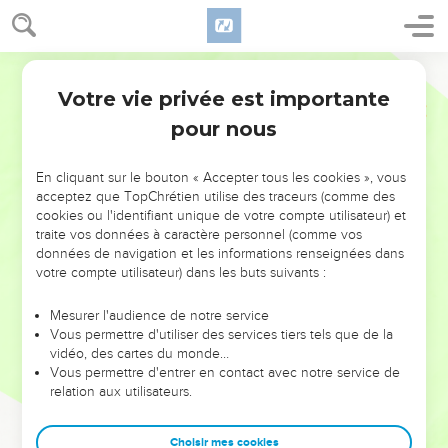
Votre vie privée est importante
pour nous
NE MANQUEZ PAS L’ÉVÉNEMENT
En cliquant sur le bouton « Accepter tous les cookies », vous
DE L’ANNÉE !
acceptez que TopChrétien utilise des traceurs (comme des
cookies ou l'identifiant unique de votre compte utilisateur) et
ET SI LEURS ERREURS POUVAIENT VOUS ÉVITER LES
traite vos données à caractère personnel (comme vos
VOTRES ?
données de navigation et les informations renseignées dans
votre compte utilisateur) dans les buts suivants :
On admire souvent les leaders pour leurs réussites, leur impact,
leur foi ou leur vision. Mais on voit moins les doutes, les erreurs
Mesurer l'audience de notre service
Vous permettre d'utiliser des services tiers tels que de la
et les saisons difficiles qu'ils ont traversés, alors même que ce
vidéo, des cartes du monde…
sont elles qui les ont façonnés.
Vous permettre d'entrer en contact avec notre service de
relation aux utilisateurs.
Dans cette conférence, leaders, entrepreneurs, et responsables
reviennent sur les erreurs marquantes de leur parcours et les
clés pour avancer avec plus de sagesse afin que leurs erreurs
Choisir mes cookies