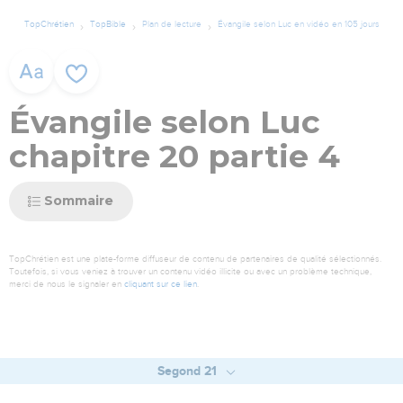
TopChrétien
TopBible
Plan de lecture
Évangile selon Luc en vidéo en 105 jours
Évangile selon Luc
chapitre 20 partie 4
Sommaire
TopChrétien est une plate-forme diffuseur de contenu de partenaires de qualité sélectionnés.
Toutefois, si vous veniez à trouver un contenu vidéo illicite ou avec un problème technique,
merci de nous le signaler en
cliquant sur ce lien
.
Segond 21