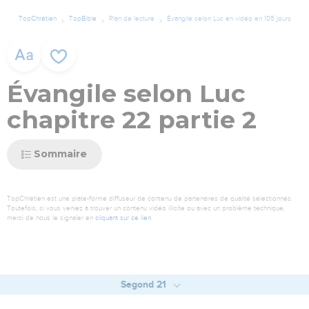
TopChrétien
TopBible
Plan de lecture
Évangile selon Luc en vidéo en 105 jours
Évangile selon Luc
chapitre 22 partie 2
Sommaire
TopChrétien est une plate-forme diffuseur de contenu de partenaires de qualité sélectionnés.
Toutefois, si vous veniez à trouver un contenu vidéo illicite ou avec un problème technique,
merci de nous le signaler en
cliquant sur ce lien
.
Segond 21