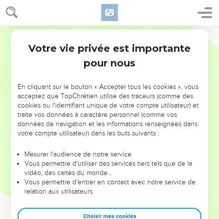
Votre vie privée est importante
pour nous
NE MANQUEZ PAS L’ÉVÉNEMENT
En cliquant sur le bouton « Accepter tous les cookies », vous
DE L’ANNÉE !
acceptez que TopChrétien utilise des traceurs (comme des
cookies ou l'identifiant unique de votre compte utilisateur) et
ET SI LEURS ERREURS POUVAIENT VOUS ÉVITER LES
traite vos données à caractère personnel (comme vos
VOTRES ?
données de navigation et les informations renseignées dans
votre compte utilisateur) dans les buts suivants :
On admire souvent les leaders pour leurs réussites, leur impact,
leur foi ou leur vision. Mais on voit moins les doutes, les erreurs
Mesurer l'audience de notre service
Vous permettre d'utiliser des services tiers tels que de la
et les saisons difficiles qu'ils ont traversés, alors même que ce
vidéo, des cartes du monde…
sont elles qui les ont façonnés.
Vous permettre d'entrer en contact avec notre service de
relation aux utilisateurs.
Dans cette conférence, leaders, entrepreneurs, et responsables
reviennent sur les erreurs marquantes de leur parcours et les
clés pour avancer avec plus de sagesse afin que leurs erreurs
Choisir mes cookies