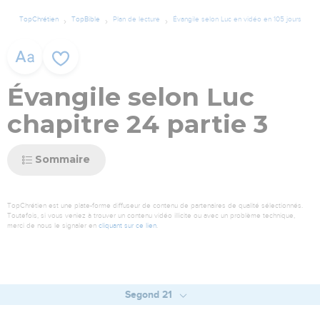
TopChrétien
TopBible
Plan de lecture
Évangile selon Luc en vidéo en 105 jours
Évangile selon Luc
chapitre 24 partie 3
Sommaire
TopChrétien est une plate-forme diffuseur de contenu de partenaires de qualité sélectionnés.
Toutefois, si vous veniez à trouver un contenu vidéo illicite ou avec un problème technique,
merci de nous le signaler en
cliquant sur ce lien
.
Segond 21