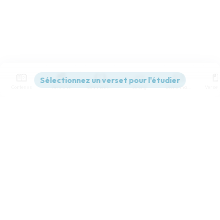
Contenus
Versions
Commentaires
Strong
Dictionnaire
Paramètres de lecture
Afficher les numéros de versets
Mode dyslexique
Désactivé
Simple
Coul
eur
Police d'écriture