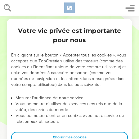
Votre vie privée est importante
pour nous
NE MANQUEZ PAS L’ÉVÉNEMENT
En cliquant sur le bouton « Accepter tous les cookies », vous
DE L’ANNÉE !
acceptez que TopChrétien utilise des traceurs (comme des
cookies ou l'identifiant unique de votre compte utilisateur) et
ET SI LEURS ERREURS POUVAIENT VOUS ÉVITER LES
traite vos données à caractère personnel (comme vos
VOTRES ?
données de navigation et les informations renseignées dans
votre compte utilisateur) dans les buts suivants :
On admire souvent les leaders pour leurs réussites, leur impact,
leur foi ou leur vision. Mais on voit moins les doutes, les erreurs
Mesurer l'audience de notre service
Vous permettre d'utiliser des services tiers tels que de la
et les saisons difficiles qu'ils ont traversés, alors même que ce
vidéo, des cartes du monde…
sont elles qui les ont façonnés.
Vous permettre d'entrer en contact avec notre service de
relation aux utilisateurs.
Dans cette conférence, leaders, entrepreneurs, et responsables
reviennent sur les erreurs marquantes de leur parcours et les
clés pour avancer avec plus de sagesse afin que leurs erreurs
Choisir mes cookies