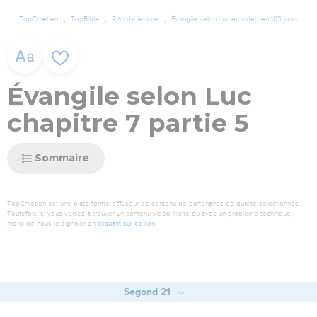
TopChrétien
TopBible
Plan de lecture
Évangile selon Luc en vidéo en 105 jours
Évangile selon Luc
chapitre 7 partie 5
Sommaire
TopChrétien est une plate-forme diffuseur de contenu de partenaires de qualité sélectionnés.
Toutefois, si vous veniez à trouver un contenu vidéo illicite ou avec un problème technique,
merci de nous le signaler en
cliquant sur ce lien
.
Segond 21