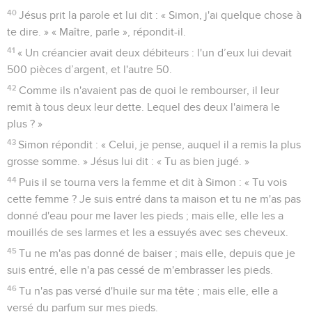
40
Jésus prit la parole et lui dit : « Simon, j'ai quelque chose à
te dire. » « Maître, parle », répondit-il.
41
« Un créancier avait deux débiteurs : l'un d’eux lui devait
500 pièces d’argent, et l'autre 50.
42
Comme ils n'avaient pas de quoi le rembourser, il leur
remit à tous deux leur dette. Lequel des deux l'aimera le
plus ? »
43
Simon répondit : « Celui, je pense, auquel il a remis la plus
grosse somme. » Jésus lui dit : « Tu as bien jugé. »
44
Puis il se tourna vers la femme et dit à Simon : « Tu vois
cette femme ? Je suis entré dans ta maison et tu ne m'as pas
donné d'eau pour me laver les pieds ; mais elle, elle les a
mouillés de ses larmes et les a essuyés avec ses cheveux.
45
Tu ne m'as pas donné de baiser ; mais elle, depuis que je
suis entré, elle n'a pas cessé de m'embrasser les pieds.
46
Tu n'as pas versé d'huile sur ma tête ; mais elle, elle a
versé du parfum sur mes pieds.