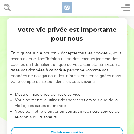
Votre vie privée est importante
pour nous
NE MANQUEZ PAS L’ÉVÉNEMENT
En cliquant sur le bouton « Accepter tous les cookies », vous
DE L’ANNÉE !
acceptez que TopChrétien utilise des traceurs (comme des
cookies ou l'identifiant unique de votre compte utilisateur) et
ET SI LEURS ERREURS POUVAIENT VOUS ÉVITER LES
traite vos données à caractère personnel (comme vos
VOTRES ?
données de navigation et les informations renseignées dans
votre compte utilisateur) dans les buts suivants :
On admire souvent les leaders pour leurs réussites, leur impact,
leur foi ou leur vision. Mais on voit moins les doutes, les erreurs
Mesurer l'audience de notre service
Vous permettre d'utiliser des services tiers tels que de la
et les saisons difficiles qu'ils ont traversés, alors même que ce
vidéo, des cartes du monde…
sont elles qui les ont façonnés.
Vous permettre d'entrer en contact avec notre service de
relation aux utilisateurs.
Dans cette conférence, leaders, entrepreneurs, et responsables
reviennent sur les erreurs marquantes de leur parcours et les
clés pour avancer avec plus de sagesse afin que leurs erreurs
Choisir mes cookies