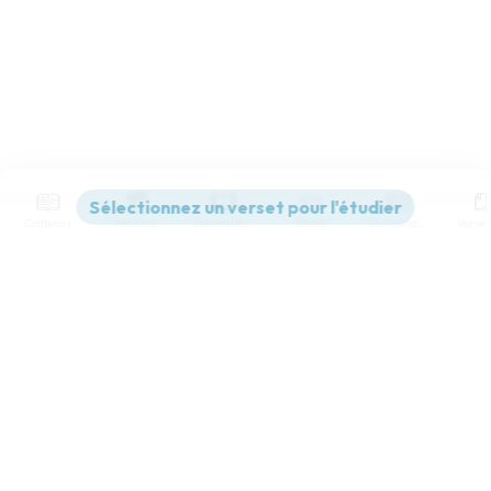
Contenus
Versions
Commentaires
Strong
Dictionnaire
Paramètres de lecture
Afficher les numéros de versets
Mode dyslexique
Désactivé
Simple
Coul
eur