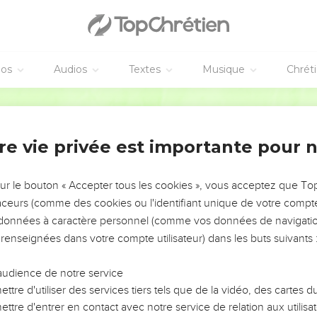
éos
Audios
Textes
Musique
Chrét
re vie privée est importante pour 
NEMENT DE L’ANNÉE !
ÉVITER LES VOTRES ?
sur le bouton « Accepter tous les cookies », vous acceptez que T
traceurs (comme des cookies ou l'identifiant unique de votre compte 
tes, leur impact, leur foi ou leur vision. Mais on voit
s données à caractère personnel (comme vos données de navigatio
fficiles qu'ils ont traversés, alors même que ce sont
 renseignées dans votre compte utilisateur) dans les buts suivants 
audience de notre service
s, et responsables reviennent sur les erreurs
 avancer avec plus de sagesse afin que leurs erreurs
ttre d'utiliser des services tiers tels que de la vidéo, des cartes
un ministère, une équipe, un groupe ou une famille,
ttre d'entrer en contact avec notre service de relation aux utilisat