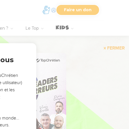
Faire un don
ien ?
Le Top
FERMER
nous
opChrétien
utilisateur)
n et les
:
 du monde…
eurs.