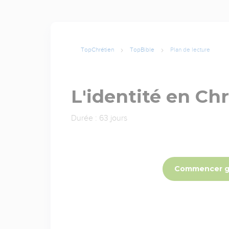
TopChrétien
TopBible
Plan de lecture
L'identité en Chr
Durée : 63 jours
Commencer g