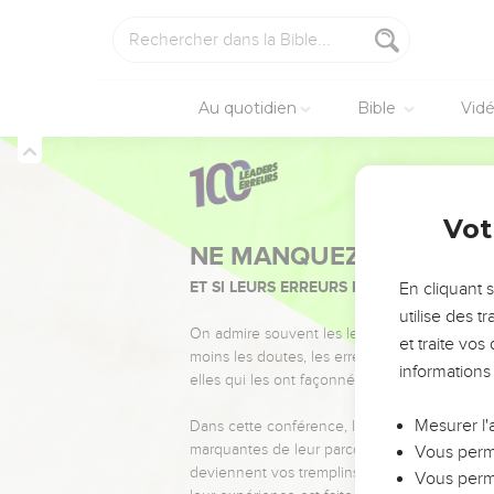
Au quotidien
Bible
Vid
Vot
NE MANQUEZ PAS L’ÉVÉ
ET SI LEURS ERREURS POUVAIENT VOUS 
En cliquant 
utilise des 
On admire souvent les leaders pour leurs réussi
et traite vo
moins les doutes, les erreurs et les saisons di
informations
elles qui les ont façonnés.
Mesurer l'
Dans cette conférence, leaders, entrepreneur
marquantes de leur parcours et les clés pour
Vous perme
deviennent vos tremplins. Que vous guidiez 
Vous perme