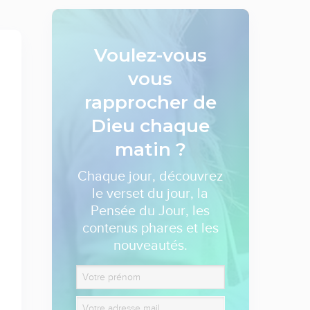
Voulez-vous
vous
rapprocher de
Dieu
chaque
matin ?
Chaque jour, découvrez
le verset du jour, la
Pensée du Jour, les
contenus phares et les
nouveautés.