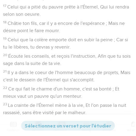
17
Celui qui a pitié du pauvre prête à l'Éternel, Qui lui rendra
selon son oeuvre.
18
Châtie ton fils, car il y a encore de l'espérance ; Mais ne
désire point le faire mourir.
19
Celui que la colère emporte doit en subir la peine ; Car si
tu le libères, tu devras y revenir.
20
Écoute les conseils, et reçois l'instruction, Afin que tu sois
sage dans la suite de ta vie.
21
Il y a dans le coeur de l'homme beaucoup de projets, Mais
c'est le dessein de l'Éternel qui s'accomplit.
22
Ce qui fait le charme d'un homme, c'est sa bonté ; Et
mieux vaut un pauvre qu'un menteur.
23
La crainte de l'Éternel mène à la vie, Et l'on passe la nuit
rassasié, sans être visité par le malheur.
24
Le paresseux plonge sa main dans le plat, Et il ne la
ramène pas à sa bouche.
Contenus
Versions
Commentaires
Strong
Dictionnaire