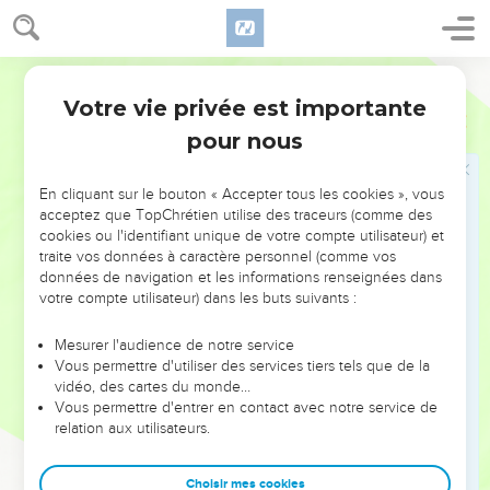
21
Certes, le méchant ne restera pas impuni, Mais la postérité
des justes sera sauvée.
Segond 1910
22
Un anneau d'or au nez d'un pourceau, C'est une femme
Votre vie privée est importante
belle et dépourvue de sens.
Proverbes
11
pour nous
23
Le désir des justes, c'est seulement le bien ; L'attente des
méchants, c'est la fureur.
En cliquant sur le bouton « Accepter tous les cookies », vous
24
Tel, qui donne libéralement, devient plus riche ; Et tel, qui
acceptez que TopChrétien utilise des traceurs (comme des
épargne à l'excès, ne fait que s'appauvrir.
cookies ou l'identifiant unique de votre compte utilisateur) et
25
traite vos données à caractère personnel (comme vos
L'âme bienfaisante sera rassasiée, Et celui qui arrose sera
données de navigation et les informations renseignées dans
lui-même arrosé.
votre compte utilisateur) dans les buts suivants :
26
Celui qui retient le blé est maudit du peuple, Mais la
bénédiction est sur la tête de celui qui le vend.
Mesurer l'audience de notre service
Vous permettre d'utiliser des services tiers tels que de la
27
Celui qui recherche le bien s'attire de la faveur, Mais celui
vidéo, des cartes du monde…
qui poursuit le mal en est atteint.
Vous permettre d'entrer en contact avec notre service de
relation aux utilisateurs.
28
Celui qui se confie dans ses richesses tombera, Mais les
justes verdiront comme le feuillage.
Choisir mes cookies
29