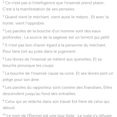
2
Ce n'est pas à l'intelligence que l'insensé prend plaisir,
C'est à la manifestation de ses pensées.
3
Quand vient le méchant, vient aussi le mépris ; Et avec la
honte, vient l'opprobre.
4
Les paroles de la bouche d'un homme sont des eaux
profondes ; La source de la sagesse est un torrent qui jaillit.
5
Il n'est pas bon d'avoir égard à la personne du méchant,
Pour faire tort au juste dans le jugement.
6
Les lèvres de l'insensé se mêlent aux querelles, Et sa
bouche provoque les coups.
7
La bouche de l'insensé cause sa ruine, Et ses lèvres sont un
piège pour son âme.
8
Les paroles du rapporteur sont comme des friandises, Elles
descendent jusqu'au fond des entrailles.
9
Celui qui se relâche dans son travail Est frère de celui qui
détruit.
10
Le nom de l'Éternel est une tour forte ; Le juste s'y réfugie,