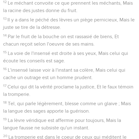
12
Le méchant convoite ce que prennent les méchants, Mais
la racine des justes donne du fruit.
13
Il y a dans le péché des lèvres un piège pernicieux, Mais le
juste se tire de la détresse.
14
Par le fruit de la bouche on est rassasié de biens, Et
chacun reçoit selon l'oeuvre de ses mains.
15
La voie de l'insensé est droite à ses yeux, Mais celui qui
écoute les conseils est sage.
16
L'insensé laisse voir à l'instant sa colère, Mais celui qui
cache un outrage est un homme prudent.
17
Celui qui dit la vérité proclame la justice, Et le faux témoin
la tromperie.
18
Tel, qui parle légèrement, blesse comme un glaive ; Mais
la langue des sages apporte la guérison.
19
La lèvre véridique est affermie pour toujours, Mais la
langue fausse ne subsiste qu'un instant.
20
La tromperie est dans le coeur de ceux qui méditent le