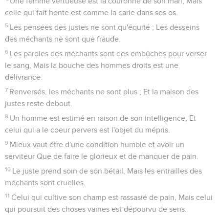
Une femme vertueuse est la couronne de son mari, Mais
celle qui fait honte est comme la carie dans ses os.
5
Les pensées des justes ne sont qu'équité ; Les desseins
des méchants ne sont que fraude.
6
Les paroles des méchants sont des embûches pour verser
le sang, Mais la bouche des hommes droits est une
délivrance.
7
Renversés, les méchants ne sont plus ; Et la maison des
justes reste debout.
8
Un homme est estimé en raison de son intelligence, Et
celui qui a le coeur pervers est l'objet du mépris.
9
Mieux vaut être d'une condition humble et avoir un
serviteur Que de faire le glorieux et de manquer de pain.
10
Le juste prend soin de son bétail, Mais les entrailles des
méchants sont cruelles.
11
Celui qui cultive son champ est rassasié de pain, Mais celui
qui poursuit des choses vaines est dépourvu de sens.