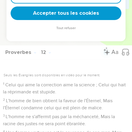
Celui qui trouble sa maison héritera du vent, Et l'insensé
sera l'esclave de l'homme sage.
Accepter tous les cookies
30
Le fruit du juste est un arbre de vie, Et le sage s'empare
des âmes.
Tout refuser
31
Voici, le juste reçoit sur la terre une rétribution ; Combien
plus le méchant et le pécheur !
Proverbes
12
Seuls les Évangiles sont disponibles en vidéo pour le moment.
1
Celui qui aime la correction aime la science ; Celui qui hait
la réprimande est stupide.
2
L'homme de bien obtient la faveur de l'Éternel, Mais
l'Éternel condamne celui qui est plein de malice.
3
L'homme ne s'affermit pas par la méchanceté, Mais la
racine des justes ne sera point ébranlée.
4