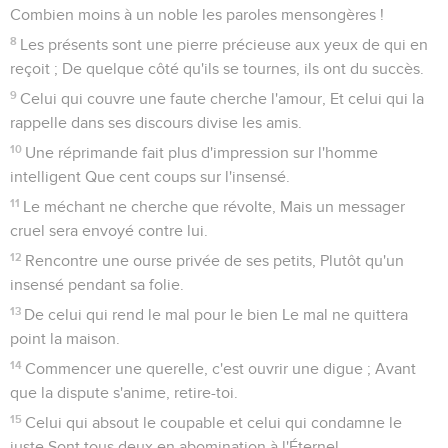
Combien moins à un noble les paroles mensongères !
8
Les présents sont une pierre précieuse aux yeux de qui en
reçoit ; De quelque côté qu'ils se tournes, ils ont du succès.
9
Celui qui couvre une faute cherche l'amour, Et celui qui la
rappelle dans ses discours divise les amis.
10
Une réprimande fait plus d'impression sur l'homme
intelligent Que cent coups sur l'insensé.
11
Le méchant ne cherche que révolte, Mais un messager
cruel sera envoyé contre lui.
12
Rencontre une ourse privée de ses petits, Plutôt qu'un
insensé pendant sa folie.
13
De celui qui rend le mal pour le bien Le mal ne quittera
point la maison.
14
Commencer une querelle, c'est ouvrir une digue ; Avant
que la dispute s'anime, retire-toi.
15
Celui qui absout le coupable et celui qui condamne le
juste Sont tous deux en abomination à l'Éternel.