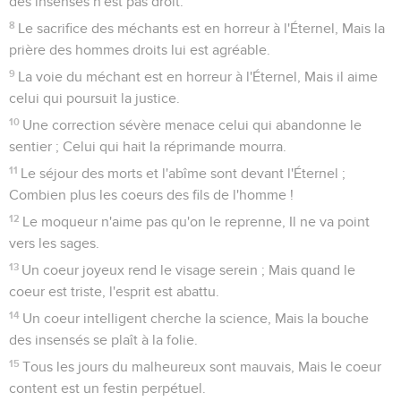
des insensés n'est pas droit.
8
Le sacrifice des méchants est en horreur à l'Éternel, Mais la
prière des hommes droits lui est agréable.
9
La voie du méchant est en horreur à l'Éternel, Mais il aime
celui qui poursuit la justice.
10
Une correction sévère menace celui qui abandonne le
sentier ; Celui qui hait la réprimande mourra.
11
Le séjour des morts et l'abîme sont devant l'Éternel ;
Combien plus les coeurs des fils de l'homme !
12
Le moqueur n'aime pas qu'on le reprenne, Il ne va point
vers les sages.
13
Un coeur joyeux rend le visage serein ; Mais quand le
coeur est triste, l'esprit est abattu.
14
Un coeur intelligent cherche la science, Mais la bouche
des insensés se plaît à la folie.
15
Tous les jours du malheureux sont mauvais, Mais le coeur
content est un festin perpétuel.