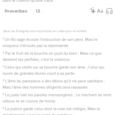
dans le chemin qu'elle trace.
Proverbes
13
Seuls les Évangiles sont disponibles en vidéo pour le moment.
1
Un fils sage écoute l'instruction de son père, Mais le
moqueur n'écoute pas la réprimande.
2
Par le fruit de la bouche on jouit du bien ; Mais ce que
désirent les perfides, c'est la violence.
3
Celui qui veille sur sa bouche garde son âme ; Celui qui
ouvre de grandes lèvres court à sa perte.
4
L'âme du paresseux a des désirs qu'il ne peut satisfaire ;
Mais l'âme des hommes diligents sera rassasiée.
5
Le juste hait les paroles mensongères ; Le méchant se rend
odieux et se couvre de honte.
6
La justice garde celui dont la voie est intègre, Mais la
méchanceté cause la ruine du pécheur.