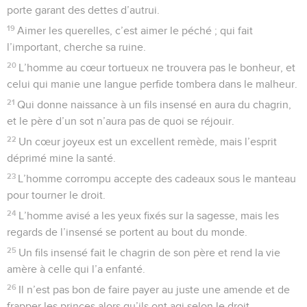
porte garant des dettes d’autrui.
19
Aimer les querelles, c’est aimer le péché ; qui fait
l’important, cherche sa ruine.
20
L’homme au cœur tortueux ne trouvera pas le bonheur, et
celui qui manie une langue perfide tombera dans le malheur.
21
Qui donne naissance à un fils insensé en aura du chagrin,
et le père d’un sot n’aura pas de quoi se réjouir.
22
Un cœur joyeux est un excellent remède, mais l’esprit
déprimé mine la santé.
23
L’homme corrompu accepte des cadeaux sous le manteau
pour tourner le droit.
24
L’homme avisé a les yeux fixés sur la sagesse, mais les
regards de l’insensé se portent au bout du monde.
25
Un fils insensé fait le chagrin de son père et rend la vie
amère à celle qui l’a enfanté.
26
Il n’est pas bon de faire payer au juste une amende et de
frapper les princes alors qu’ils ont agi selon le droit.