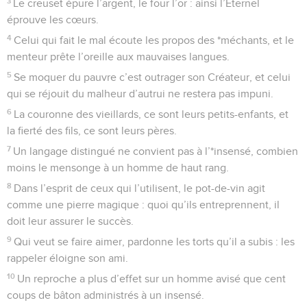
3
Le creuset épure l’argent, le four l’or : ainsi l’Eternel
éprouve les cœurs.
4
Celui qui fait le mal écoute les propos des *méchants, et le
menteur prête l’oreille aux mauvaises langues.
5
Se moquer du pauvre c’est outrager son Créateur, et celui
qui se réjouit du malheur d’autrui ne restera pas impuni.
6
La couronne des vieillards, ce sont leurs petits-enfants, et
la fierté des fils, ce sont leurs pères.
7
Un langage distingué ne convient pas à l’*insensé, combien
moins le mensonge à un homme de haut rang.
8
Dans l’esprit de ceux qui l’utilisent, le pot-de-vin agit
comme une pierre magique : quoi qu’ils entreprennent, il
doit leur assurer le succès.
9
Qui veut se faire aimer, pardonne les torts qu’il a subis : les
rappeler éloigne son ami.
10
Un reproche a plus d’effet sur un homme avisé que cent
coups de bâton administrés à un insensé.