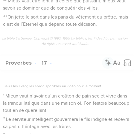
Mieux vaut être lent à la colère que puissant, mieux vaut
savoir se dominer que de conquérir des villes.
33
On jette le sort dans les pans du vêtement du prêtre, mais
c’est de l’Eternel que dépend toute décision.
La Bible Du Semeur Copyright © 1992, 1999 by Biblica, Inc.® Used by permission.
All rights reserved worldwide.
Proverbes
17
Seuls les Évangiles sont disponibles en vidéo pour le moment.
1
Mieux vaut n’avoir qu’un croûton de pain sec et vivre dans
la tranquillité que dans une maison où l’on festoie beaucoup
tout en se querellant.
2
Le serviteur intelligent gouvernera le fils indigne et recevra
sa part d’héritage avec les frères.