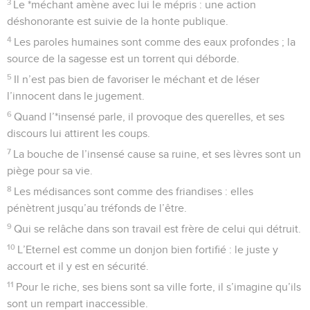
3
Le *méchant amène avec lui le mépris : une action
déshonorante est suivie de la honte publique.
4
Les paroles humaines sont comme des eaux profondes ; la
source de la sagesse est un torrent qui déborde.
5
Il n’est pas bien de favoriser le méchant et de léser
l’innocent dans le jugement.
6
Quand l’*insensé parle, il provoque des querelles, et ses
discours lui attirent les coups.
7
La bouche de l’insensé cause sa ruine, et ses lèvres sont un
piège pour sa vie.
8
Les médisances sont comme des friandises : elles
pénètrent jusqu’au tréfonds de l’être.
9
Qui se relâche dans son travail est frère de celui qui détruit.
10
L’Eternel est comme un donjon bien fortifié : le juste y
accourt et il y est en sécurité.
11
Pour le riche, ses biens sont sa ville forte, il s’imagine qu’ils
sont un rempart inaccessible.