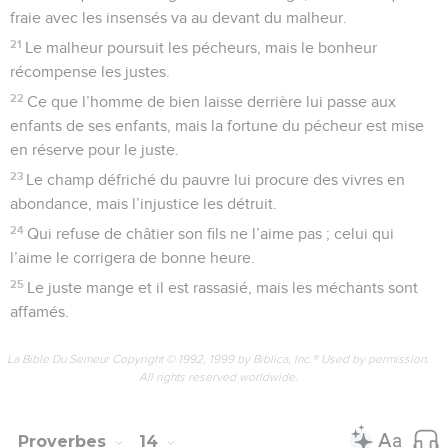
fraie avec les insensés va au devant du malheur.
21
Le malheur poursuit les pécheurs, mais le bonheur
récompense les justes.
22
Ce que l’homme de bien laisse derrière lui passe aux
enfants de ses enfants, mais la fortune du pécheur est mise
en réserve pour le juste.
23
Le champ défriché du pauvre lui procure des vivres en
abondance, mais l’injustice les détruit.
24
Qui refuse de châtier son fils ne l’aime pas ; celui qui
l’aime le corrigera de bonne heure.
25
Le juste mange et il est rassasié, mais les méchants sont
affamés.
La Bible Du Semeur Copyright © 1992, 1999 by Biblica, Inc.® Used by permission.
All rights reserved worldwide.
Proverbes
14