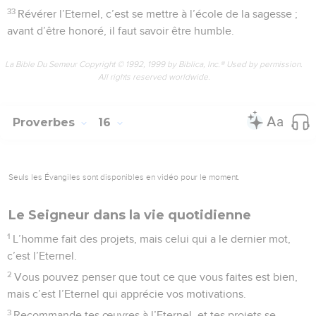
33
Révérer l’Eternel, c’est se mettre à l’école de la sagesse ;
avant d’être honoré, il faut savoir être humble.
La Bible Du Semeur Copyright © 1992, 1999 by Biblica, Inc.® Used by permission.
All rights reserved worldwide.
Proverbes
16
Seuls les Évangiles sont disponibles en vidéo pour le moment.
Le Seigneur dans la vie quotidienne
1
L’homme fait des projets, mais celui qui a le dernier mot,
c’est l’Eternel.
2
Vous pouvez penser que tout ce que vous faites est bien,
mais c’est l’Eternel qui apprécie vos motivations.
3
Recommande tes œuvres à l’Eternel, et tes projets se