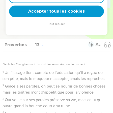
28
La vie se trouve sur le chemin de la justice : cette voie-là
Accepter tous les cookies
préserve de la mort.
La Bible Du Semeur Copyright © 1992, 1999 by Biblica, Inc.® Used by permission.
Tout refuser
All rights reserved worldwide.
Proverbes
13
Seuls les Évangiles sont disponibles en vidéo pour le moment.
1
Un fils sage tient compte de l’éducation qu’il a reçue de
son père, mais le moqueur n’accepte jamais les reproches.
2
Grâce à ses paroles, on peut se nourrir de bonnes choses,
mais les traîtres n’ont d’appétit que pour la violence.
3
Qui veille sur ses paroles préserve sa vie, mais celui qui
ouvre grand la bouche court à sa ruine.
4