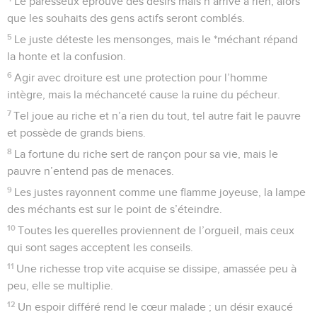
Le paresseux éprouve des désirs mais n’arrive à rien, alors
que les souhaits des gens actifs seront comblés.
5
Le juste déteste les mensonges, mais le *méchant répand
la honte et la confusion.
6
Agir avec droiture est une protection pour l’homme
intègre, mais la méchanceté cause la ruine du pécheur.
7
Tel joue au riche et n’a rien du tout, tel autre fait le pauvre
et possède de grands biens.
8
La fortune du riche sert de rançon pour sa vie, mais le
pauvre n’entend pas de menaces.
9
Les justes rayonnent comme une flamme joyeuse, la lampe
des méchants est sur le point de s’éteindre.
10
Toutes les querelles proviennent de l’orgueil, mais ceux
qui sont sages acceptent les conseils.
11
Une richesse trop vite acquise se dissipe, amassée peu à
peu, elle se multiplie.
12
Un espoir différé rend le cœur malade ; un désir exaucé