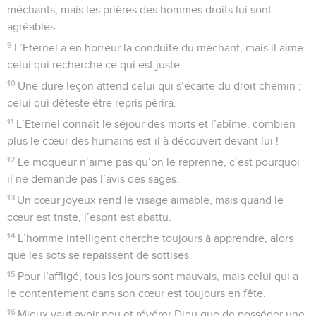
méchants, mais les prières des hommes droits lui sont
agréables.
9
L’Eternel a en horreur la conduite du méchant, mais il aime
celui qui recherche ce qui est juste.
10
Une dure leçon attend celui qui s’écarte du droit chemin ;
celui qui déteste être repris périra.
11
L’Eternel connaît le séjour des morts et l’abîme, combien
plus le cœur des humains est-il à découvert devant lui !
12
Le moqueur n’aime pas qu’on le reprenne, c’est pourquoi
il ne demande pas l’avis des sages.
13
Un cœur joyeux rend le visage aimable, mais quand le
cœur est triste, l’esprit est abattu.
14
L’homme intelligent cherche toujours à apprendre, alors
que les sots se repaissent de sottises.
15
Pour l’affligé, tous les jours sont mauvais, mais celui qui a
le contentement dans son cœur est toujours en fête.
16
Mieux vaut avoir peu et révérer Dieu que de posséder une