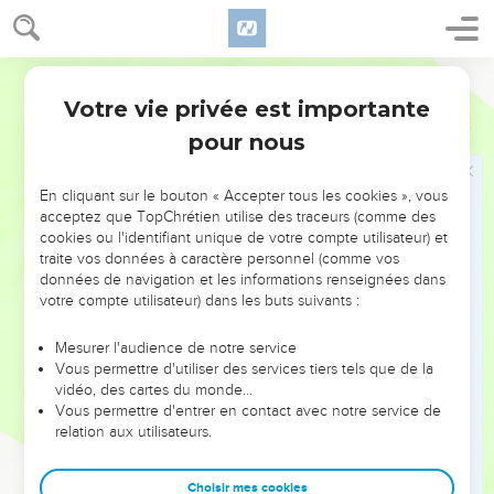
20
La tromperie imprègne le cœur des artisans du mal, mais
la joie est pour ceux qui donnent des conseils visant à la
paix.
Semeur
21
Aucune calamité n’atteint le juste, mais les méchants sont
Votre vie privée est importante
Proverbes
12
accablés de maux.
pour nous
22
Les lèvres menteuses sont en horreur à l’Eternel, mais
ceux qui sont véridiques lui font plaisir.
En cliquant sur le bouton « Accepter tous les cookies », vous
acceptez que TopChrétien utilise des traceurs (comme des
23
L’homme avisé cache son savoir, mais l’insensé proclame
cookies ou l'identifiant unique de votre compte utilisateur) et
bien haut sa sottise.
traite vos données à caractère personnel (comme vos
24
données de navigation et les informations renseignées dans
Ceux qui travaillent beaucoup s’assurent la direction des
votre compte utilisateur) dans les buts suivants :
affaires, mais les nonchalants seront réduits à l’esclavage.
25
Le souci au fond du cœur déprime un homme, mais une
Mesurer l'audience de notre service
parole d’encouragement lui rend la joie.
Vous permettre d'utiliser des services tiers tels que de la
vidéo, des cartes du monde…
26
Le juste sert de guide à ses compagnons, mais la conduite
Vous permettre d'entrer en contact avec notre service de
des méchants les égare.
relation aux utilisateurs.
27
Le paresseux ne fait pas rôtir son gibier ; le bien le plus
précieux de l’homme, c’est l’activité.
Choisir mes cookies