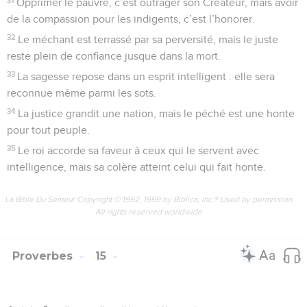
Opprimer le pauvre, c’est outrager son Créateur, mais avoir
de la compassion pour les indigents, c’est l’honorer.
32
Le méchant est terrassé par sa perversité, mais le juste
reste plein de confiance jusque dans la mort.
33
La sagesse repose dans un esprit intelligent : elle sera
reconnue même parmi les sots.
34
La justice grandit une nation, mais le péché est une honte
pour tout peuple.
35
Le roi accorde sa faveur à ceux qui le servent avec
intelligence, mais sa colère atteint celui qui fait honte.
La Bible Du Semeur Copyright © 1992, 1999 by Biblica, Inc.® Used by permission.
All rights reserved worldwide.
Proverbes
15