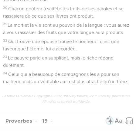
20
Chacun goûtera à satiété les fruits de ses paroles et se
rassasiera de ce que ses lèvres ont produit.
21
La mort et la vie sont au pouvoir de la langue : vous aurez
à vous rassasier des fruits que votre langue aura produits.
22
Qui trouve une épouse trouve le bonheur : c’est une
faveur que l’Eternel lui a accordée.
23
Le pauvre parle en suppliant, mais le riche répond
durement.
24
Celui qui a beaucoup de compagnons les a pour son
malheur, mais un véritable ami est plus attaché qu’un frère.
La Bible Du Semeur Copyright © 1992, 1999 by Biblica, Inc.® Used by permission.
All rights reserved worldwide.
Proverbes
19