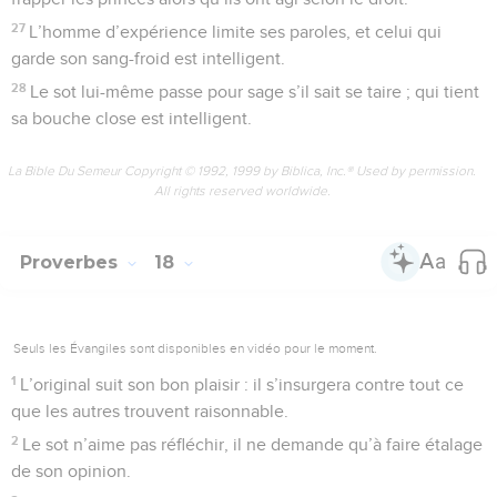
27
L’homme d’expérience limite ses paroles, et celui qui
garde son sang-froid est intelligent.
28
Le sot lui-même passe pour sage s’il sait se taire ; qui tient
sa bouche close est intelligent.
La Bible Du Semeur Copyright © 1992, 1999 by Biblica, Inc.® Used by permission.
All rights reserved worldwide.
Proverbes
18
Seuls les Évangiles sont disponibles en vidéo pour le moment.
1
L’original suit son bon plaisir : il s’insurgera contre tout ce
que les autres trouvent raisonnable.
2
Le sot n’aime pas réfléchir, il ne demande qu’à faire étalage
de son opinion.