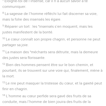
Eloigne-toi de l’insensé, car il n’a aucun savoir à te
communiquer.
8
La sagesse de l’homme réfléchi lui fait discerner sa voie,
mais la folie des insensés les égare.
9
Réparer un tort : les *insensés s’en moquent, mais les
justes manifestent de la bonté.
10
Le cœur connaît son propre chagrin, et personne ne peut
partager sa joie.
11
La maison des *méchants sera détruite, mais la demeure
des justes sera florissante.
12
Bien des hommes pensent être sur le bon chemin, et
pourtant, ils se trouvent sur une voie qui, finalement, mène à
la mort.
13
Le rire peut masquer la tristesse du cœur, et la gaieté peut
finir en chagrin.
14
L’homme au cœur perfide sera gavé des fruits de sa
conduite, mais l’homme de bien jouira des fruits de la