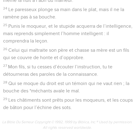
même la nuit à l’abri du malheur.
24
Le paresseux plonge sa main dans le plat, mais il ne la
ramène pas à sa bouche.
25
Punis le moqueur, et le stupide acquerra de l’intelligence,
mais reprends simplement l’homme intelligent : il
comprendra la leçon.
26
Celui qui maltraite son père et chasse sa mère est un fils
qui se couvre de honte et d’opprobre.
27
Mon fils, si tu cesses d’écouter l’instruction, tu te
détourneras des paroles de la connaissance.
28
Qui se moque du droit est un témoin qui ne vaut rien ; la
bouche des *méchants avale le mal.
29
Les châtiments sont prêts pour les moqueurs, et les coups
de bâton pour l’échine des sots.
La Bible Du Semeur Copyright © 1992, 1999 by Biblica, Inc.® Used by permission.
All rights reserved worldwide.