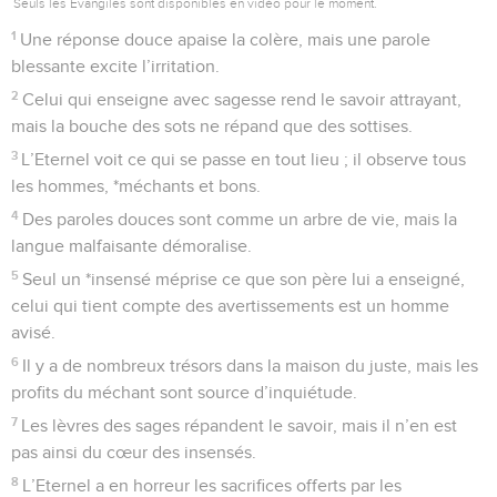
Seuls les Évangiles sont disponibles en vidéo pour le moment.
1
Une réponse douce apaise la colère, mais une parole
blessante excite l’irritation.
2
Celui qui enseigne avec sagesse rend le savoir attrayant,
mais la bouche des sots ne répand que des sottises.
3
L’Eternel voit ce qui se passe en tout lieu ; il observe tous
les hommes, *méchants et bons.
4
Des paroles douces sont comme un arbre de vie, mais la
langue malfaisante démoralise.
5
Seul un *insensé méprise ce que son père lui a enseigné,
celui qui tient compte des avertissements est un homme
avisé.
6
Il y a de nombreux trésors dans la maison du juste, mais les
profits du méchant sont source d’inquiétude.
7
Les lèvres des sages répandent le savoir, mais il n’en est
pas ainsi du cœur des insensés.
8
L’Eternel a en horreur les sacrifices offerts par les