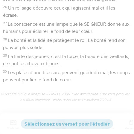
26
Un roi sage découvre ceux qui agissent mal et il les
écrase.
27
La conscience est une lampe que le SEIGNEUR donne aux
humains pour éclairer le fond de leur cœur.
28
La bonté et la fidélité protègent le roi. La bonté rend son
pouvoir plus solide.
29
La fierté des jeunes, c’est la force, la beauté des vieillards,
ce sont les cheveux blancs.
30
Les plaies d’une blessure peuvent guérir du mal, les coups
peuvent purifier le fond du cœur.
© Société biblique française – Bibli’O, 2000, avec autorisation. Pour vous procurer
une Bible imprimée, rendez-vous sur www.editionsbiblio.fr
Proverbes
21
Contenus
Versions
Commentaires
Strong
Dictionnaire