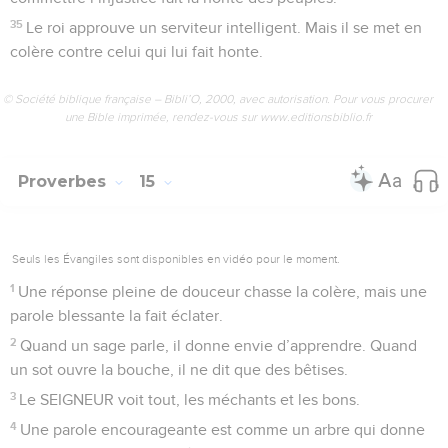
35
Le roi approuve un serviteur intelligent. Mais il se met en
colère contre celui qui lui fait honte.
© Société biblique française – Bibli’O, 2000, avec autorisation. Pour vous procurer
une Bible imprimée, rendez-vous sur www.editionsbiblio.fr
Proverbes
15
Seuls les Évangiles sont disponibles en vidéo pour le moment.
1
Une réponse pleine de douceur chasse la colère, mais une
parole blessante la fait éclater.
2
Quand un sage parle, il donne envie d’apprendre. Quand
un sot ouvre la bouche, il ne dit que des bêtises.
3
Le SEIGNEUR voit tout, les méchants et les bons.
4
Une parole encourageante est comme un arbre qui donne