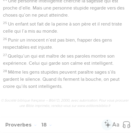
Une personne intelligente cherche la sagesse qui est
proche d’elle. Mais une personne stupide regarde vers des
choses qu’on ne peut atteindre.
25
Un enfant sot fait de la peine à son père et il rend triste
celle qui l’a mis au monde.
26
Punir un innocent n’est pas bien, frapper des gens
respectables est injuste.
27
Quelqu’un qui est maître de ses paroles montre son
expérience. Celui qui garde son calme est intelligent.
28
Même les gens stupides peuvent paraître sages s’ils
gardent le silence. Quand ils ferment la bouche, on peut
croire qu’ils sont intelligents.
© Société biblique française – Bibli’O, 2000, avec autorisation. Pour vous procurer
une Bible imprimée, rendez-vous sur www.editionsbiblio.fr
Proverbes
18