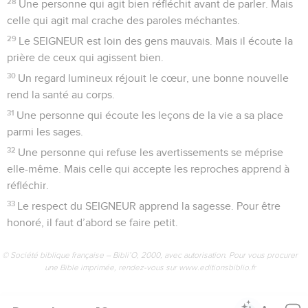
28
Une personne qui agit bien réfléchit avant de parler. Mais
celle qui agit mal crache des paroles méchantes.
29
Le SEIGNEUR est loin des gens mauvais. Mais il écoute la
prière de ceux qui agissent bien.
30
Un regard lumineux réjouit le cœur, une bonne nouvelle
rend la santé au corps.
31
Une personne qui écoute les leçons de la vie a sa place
parmi les sages.
32
Une personne qui refuse les avertissements se méprise
elle-même. Mais celle qui accepte les reproches apprend à
réfléchir.
33
Le respect du SEIGNEUR apprend la sagesse. Pour être
honoré, il faut d’abord se faire petit.
© Société biblique française – Bibli’O, 2000, avec autorisation. Pour vous procurer
une Bible imprimée, rendez-vous sur www.editionsbiblio.fr