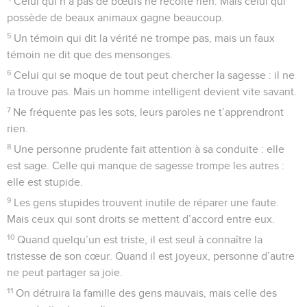
Celui qui n’a pas de bœufs ne récolte rien. Mais celui qui
possède de beaux animaux gagne beaucoup.
5
Un témoin qui dit la vérité ne trompe pas, mais un faux
témoin ne dit que des mensonges.
6
Celui qui se moque de tout peut chercher la sagesse : il ne
la trouve pas. Mais un homme intelligent devient vite savant.
7
Ne fréquente pas les sots, leurs paroles ne t’apprendront
rien.
8
Une personne prudente fait attention à sa conduite : elle
est sage. Celle qui manque de sagesse trompe les autres :
elle est stupide.
9
Les gens stupides trouvent inutile de réparer une faute.
Mais ceux qui sont droits se mettent d’accord entre eux.
10
Quand quelqu’un est triste, il est seul à connaître la
tristesse de son cœur. Quand il est joyeux, personne d’autre
ne peut partager sa joie.
11
On détruira la famille des gens mauvais, mais celle des