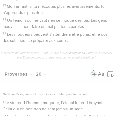
27
Mon enfant, si tu n’écoutes plus les avertissements, tu
n’apprendras plus rien.
28
Un témoin qui ne vaut rien se moque des lois. Les gens
mauvais aiment faire du mal par leurs paroles.
29
Les moqueurs peuvent s’attendre à être punis, et le dos
des sots peut se préparer aux coups.
© Société biblique française – Bibli’O, 2000, avec autorisation. Pour vous procurer
une Bible imprimée, rendez-vous sur www.editionsbiblio.fr
Proverbes
20
Seuls les Évangiles sont disponibles en vidéo pour le moment.
1
Le vin rend l’homme moqueur, l’alcool le rend bruyant.
Celui qui en boit trop ne sera jamais un sage.
2