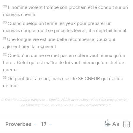
29
L’homme violent trompe son prochain et le conduit sur un
mauvais chemin.
30
Quand quelqu’un ferme les yeux pour préparer un
mauvais coup et qu’il se pince les lèvres, il a déjà fait le mal.
31
Une longue vie est une belle récompense. Ceux qui
agissent bien la reçoivent.
32
Quelqu’un qui ne se met pas en colère vaut mieux qu’un
héros. Celui qui est maître de lui vaut mieux qu’un chef de
guerre.
33
On peut tirer au sort, mais c’est le SEIGNEUR qui décide
de tout.
© Société biblique française – Bibli’O, 2000, avec autorisation. Pour vous procurer
une Bible imprimée, rendez-vous sur www.editionsbiblio.fr
Proverbes
17