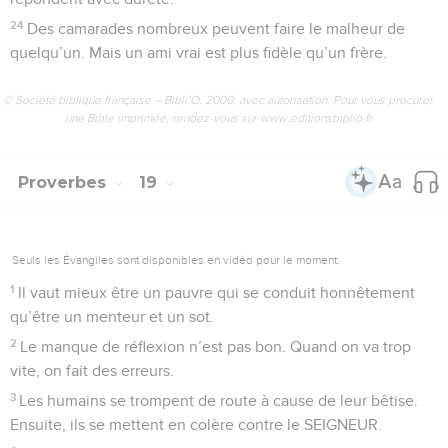
24
Des camarades nombreux peuvent faire le malheur de
quelqu’un. Mais un ami vrai est plus fidèle qu’un frère.
© Société biblique française – Bibli’O, 2000, avec autorisation. Pour vous procurer
une Bible imprimée, rendez-vous sur www.editionsbiblio.fr
Proverbes
19
Seuls les Évangiles sont disponibles en vidéo pour le moment.
1
Il vaut mieux être un pauvre qui se conduit honnêtement
qu’être un menteur et un sot.
2
Le manque de réflexion n’est pas bon. Quand on va trop
vite, on fait des erreurs.
3
Les humains se trompent de route à cause de leur bêtise.
Ensuite, ils se mettent en colère contre le SEIGNEUR.