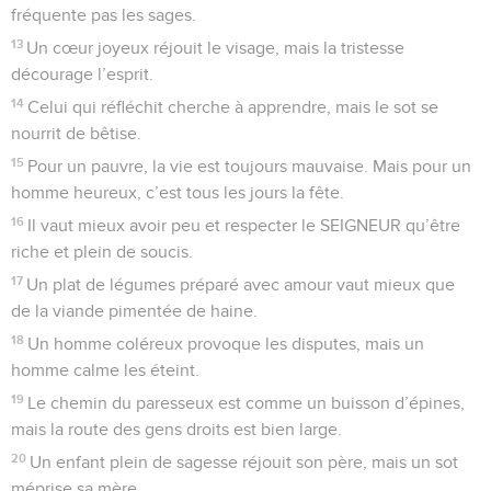
fréquente pas les sages.
13
Un cœur joyeux réjouit le visage, mais la tristesse
décourage l’esprit.
14
Celui qui réfléchit cherche à apprendre, mais le sot se
nourrit de bêtise.
15
Pour un pauvre, la vie est toujours mauvaise. Mais pour un
homme heureux, c’est tous les jours la fête.
16
Il vaut mieux avoir peu et respecter le SEIGNEUR qu’être
riche et plein de soucis.
17
Un plat de légumes préparé avec amour vaut mieux que
de la viande pimentée de haine.
18
Un homme coléreux provoque les disputes, mais un
homme calme les éteint.
19
Le chemin du paresseux est comme un buisson d’épines,
mais la route des gens droits est bien large.
20
Un enfant plein de sagesse réjouit son père, mais un sot
méprise sa mère.