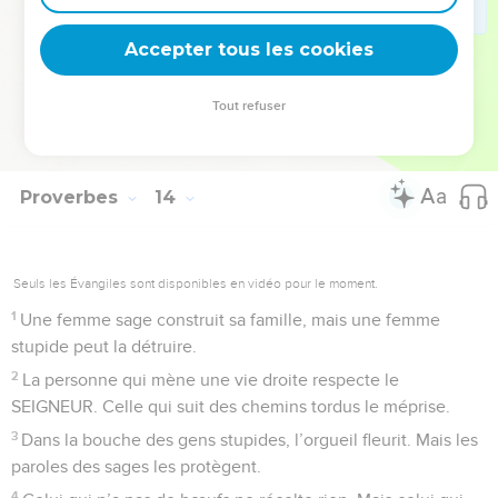
25
Celui qui agit bien aura de la nourriture en abondance.
Accepter tous les cookies
Mais ceux qui agissent mal, leur ventre reste vide.
© Société biblique française – Bibli’O, 2000, avec autorisation. Pour vous procurer
Tout refuser
une Bible imprimée, rendez-vous sur www.editionsbiblio.fr
Proverbes
14
Seuls les Évangiles sont disponibles en vidéo pour le moment.
1
Une femme sage construit sa famille, mais une femme
stupide peut la détruire.
2
La personne qui mène une vie droite respecte le
SEIGNEUR. Celle qui suit des chemins tordus le méprise.
3
Dans la bouche des gens stupides, l’orgueil fleurit. Mais les
paroles des sages les protègent.
4