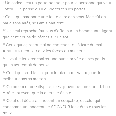
8
Un cadeau est un porte-bonheur pour la personne qui veut
l’offrir. Elle pense qu’il ouvre toutes les portes.
9
Celui qui pardonne une faute aura des amis. Mais s’il en
parle sans arrêt, ses amis partiront.
10
Un seul reproche fait plus d’effet sur un homme intelligent
que cent coups de bâtons sur un sot.
11
Ceux qui agissent mal ne cherchent qu’à faire du mal.
Ainsi ils attirent sur eux les forces du malheur.
12
Il vaut mieux rencontrer une ourse privée de ses petits
qu’un sot rempli de bêtise.
13
Celui qui rend le mal pour le bien abritera toujours le
malheur dans sa maison.
14
Commencer une dispute, c’est provoquer une inondation.
Arrête-toi avant que la querelle éclate.
15
Celui qui déclare innocent un coupable, et celui qui
condamne un innocent, le SEIGNEUR les déteste tous les
deux.