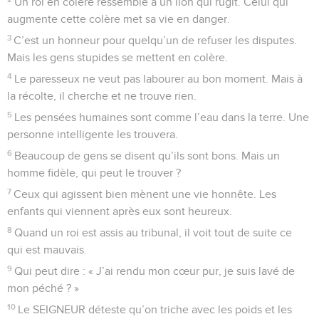
Un roi en colère ressemble à un lion qui rugit. Celui qui
augmente cette colère met sa vie en danger.
3
C’est un honneur pour quelqu’un de refuser les disputes.
Mais les gens stupides se mettent en colère.
4
Le paresseux ne veut pas labourer au bon moment. Mais à
la récolte, il cherche et ne trouve rien.
5
Les pensées humaines sont comme l’eau dans la terre. Une
personne intelligente les trouvera.
6
Beaucoup de gens se disent qu’ils sont bons. Mais un
homme fidèle, qui peut le trouver ?
7
Ceux qui agissent bien mènent une vie honnête. Les
enfants qui viennent après eux sont heureux.
8
Quand un roi est assis au tribunal, il voit tout de suite ce
qui est mauvais.
9
Qui peut dire : « J’ai rendu mon cœur pur, je suis lavé de
mon péché ? »
10
Le SEIGNEUR déteste qu’on triche avec les poids et les