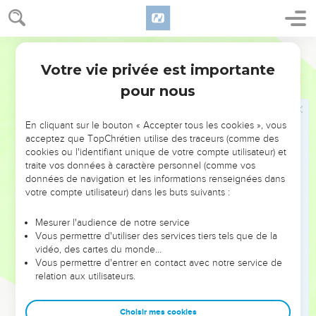
18
Ceux qui refusent les avertissements seront pauvres et
méprisés. Mais ceux qui acceptent les reproches seront
Parole de Vie
honorés.
Votre vie privée est importante
19
Chacun prend plaisir à satisfaire ses désirs. C’est pourquoi
Proverbes
13
les sots détestent s’éloigner du mal.
pour nous
20
Si tu vas avec les sages, tu deviendras sage. Si tu
fréquentes les sots, tu auras des ennuis.
En cliquant sur le bouton « Accepter tous les cookies », vous
acceptez que TopChrétien utilise des traceurs (comme des
21
Le malheur poursuit les pécheurs. Mais le bonheur
cookies ou l'identifiant unique de votre compte utilisateur) et
récompense ceux qui agissent bien.
traite vos données à caractère personnel (comme vos
données de navigation et les informations renseignées dans
22
Celui qui fait le bien laisse un héritage à ses petits-
votre compte utilisateur) dans les buts suivants :
enfants. Mais la fortune du pécheur est pour ceux qui
agissent bien.
Mesurer l'audience de notre service
Vous permettre d'utiliser des services tiers tels que de la
23
Le champ bien cultivé du pauvre donne beaucoup à
vidéo, des cartes du monde…
manger. Mais l’homme malhonnête perd ses forces peu à
Vous permettre d'entrer en contact avec notre service de
peu.
relation aux utilisateurs.
24
Celui qui ne frappe pas son enfant ne l’aime pas. Celui qui
le corrige montre son amour pour lui.
Choisir mes cookies