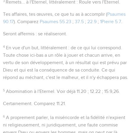
3
Remets... à l'Eternel
, littéralement :
Roule vers l'Eternel
.
Tes affaires
, tes œuvres, ce que tu as à accomplir (
Psaumes
90.17
). Comparez
Psaumes 55.23
;
37.5
;
22.9
;
1Pierre 5.7
.
Seront affermis
: se réaliseront.
4
En vue d'un but
, littéralement :
de ce qui lui correspond
.
Toute chose ici-bas a un rôle à jouer et chacun arrive, en
vertu de son développement, à un résultat qui est prévu par
Dieu et qui est la conséquence de sa conduite. Ce qui
répond au méchant, c'est le malheur, et il n'y échappera pas.
5
Abomination à l'Eternel
. Voir déjà
11.20 ; 12.22 ; 15.9,26
.
Certainement
. Comparez
11.21
.
6
A proprement parler, la miséricorde et la fidélité n'expient
ni religieusement, ni juridiquement, une faute commise
envers Dieu ou envers les hommes, mais on peut par là,