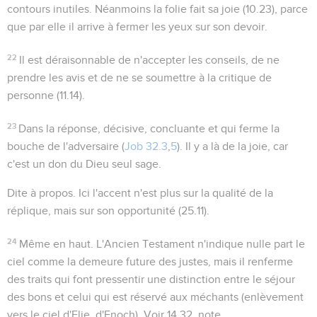
contours inutiles. Néanmoins la folie fait sa joie (
10.23
), parce
que par elle il arrive à fermer les yeux sur son devoir.
22
Il est déraisonnable de n'accepter les conseils, de ne
prendre les avis et de ne se soumettre à la critique de
personne (
11.14
).
23
Dans la réponse
, décisive, concluante et qui ferme la
bouche de l'adversaire (
Job 32.3
,
5
). Il y a là de la joie, car
c'est un don du Dieu seul sage.
Dite à propos
. Ici l'accent n'est plus sur la qualité de la
réplique, mais sur son opportunité (
25.11
).
24
Même en haut
. L'Ancien Testament n'indique nulle part le
ciel comme la demeure future des justes, mais il renferme
des traits qui font pressentir une distinction entre le séjour
des bons et celui qui est réservé aux méchants (enlèvement
vers le ciel d'Elie, d'Enoch). Voir
14.32
, note.