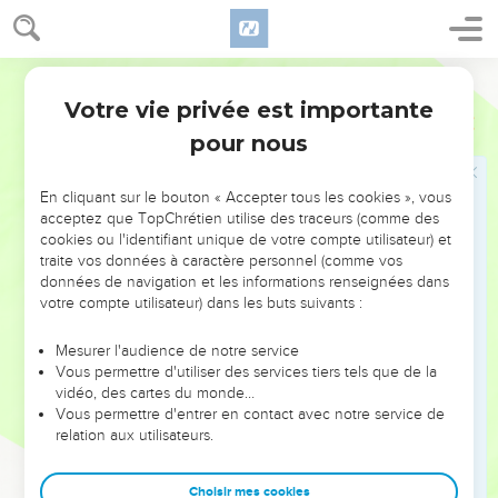
Belle maxime, dont la justesse est prouvée par l'histoire de
tous les temps. Ce qui rend une nation grande et illustre, ce
Bible annotée
sont les principes de justice, d'équité, de droiture qui
président à son gouvernement, inspirent ses magistrats, sont
Votre vie privée est importante
Proverbes
14
appliqués dans les rapports internationaux. La puissance
pour nous
militaire peut être brisée ; l'éclat d'une brillante civilisation
peut être terni par les abus qui résultent de cette civilisation
En cliquant sur le bouton « Accepter tous les cookies », vous
même. L'idéal de justice et d'honneur est le bien suprême, le
acceptez que TopChrétien utilise des traceurs (comme des
cookies ou l'identifiant unique de votre compte utilisateur) et
fondement, qui doit être fermement maintenu. Il sera une
traite vos données à caractère personnel (comme vos
sauvegarde dans les jours de grande prospérité, et un
données de navigation et les informations renseignées dans
puissant levier dans les époques de lutte et d'épreuves
votre compte utilisateur) dans les buts suivants :
nationales.
Mesurer l'audience de notre service
Vous permettre d'utiliser des services tiers tels que de la
35
Voir dans
10.5
la même opposition entre
avisé
et
qui fait
vidéo, des cartes du monde…
honte
.
Vous permettre d'entrer en contact avec notre service de
relation aux utilisateurs.
Du roi
, du vrai roi, du roi qui est lui-même avisé.
Choisir mes cookies
Qui fait honte
, par sa maladresse. Il faut y regarder à deux