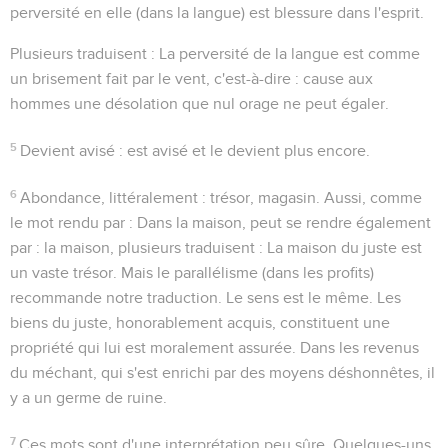
perversité en elle
(dans la langue)
est blessure dans l'esprit
.
Plusieurs traduisent : La perversité de la langue est comme
un brisement fait par le vent, c'est-à-dire : cause aux
hommes une désolation que nul orage ne peut égaler.
5
Devient avisé
: est avisé et le devient plus encore.
6
Abondance
, littéralement :
trésor, magasin
. Aussi, comme
le mot rendu par :
Dans la maison
, peut se rendre également
par :
la maison
, plusieurs traduisent : La maison du juste est
un vaste trésor. Mais le parallélisme (
dans les profits
)
recommande notre traduction. Le sens est le même. Les
biens du juste, honorablement acquis, constituent une
propriété qui lui est moralement assurée. Dans les revenus
du méchant, qui s'est enrichi par des moyens déshonnêtes, il
y a un germe de ruine.
7
Ces mots sont d'une interprétation peu sûre. Quelques-uns