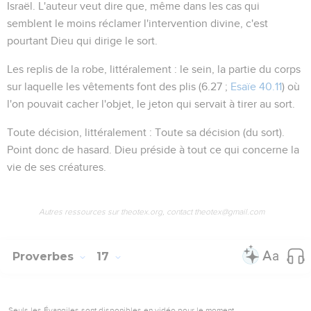
Israël. L'auteur veut dire que, même dans les cas qui
semblent le moins réclamer l'intervention divine, c'est
pourtant Dieu qui dirige le sort.
Les replis de la robe
, littéralement :
le sein
, la partie du corps
sur laquelle les vêtements font des plis (
6.27 ;
Esaïe 40.11
) où
l'on pouvait cacher l'objet, le jeton qui servait à tirer au sort.
Toute décision
, littéralement :
Toute sa décision
(du sort).
Point donc de hasard. Dieu préside à tout ce qui concerne la
vie de ses créatures.
Autres ressources sur theotex.org, contact theotex@gmail.com
Proverbes
17
Seuls les Évangiles sont disponibles en vidéo pour le moment.