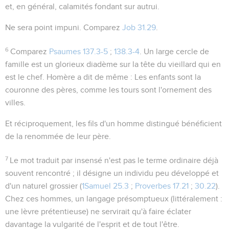
et, en général, calamités fondant sur autrui.
Ne sera point impuni
. Comparez
Job 31.29
.
6
Comparez
Psaumes 137.3-5
;
138.3-4
. Un large cercle de
famille est un glorieux diadème sur la tête du vieillard qui en
est le chef. Homère a dit de même :
Les enfants sont la
couronne des pères, comme les tours sont l'ornement des
villes
.
Et réciproquement, les fils d'un homme distingué bénéficient
de la renommée de leur père.
7
Le mot traduit par
insensé
n'est pas le terme ordinaire déjà
souvent rencontré ; il désigne un individu peu développé et
d'un naturel grossier (
1Samuel 25.3
;
Proverbes 17.21
;
30.22
).
Chez ces hommes,
un langage présomptueux
(littéralement :
une lèvre prétentieuse
) ne servirait qu'à faire éclater
davantage la vulgarité de l'esprit et de tout l'être.