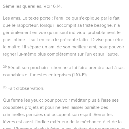
Sème les querelles
. Voir
6.14
.
Les amis
. Le texte porte :
l'ami
, ce qui s'explique par le fait
que le rapporteur, lorsqu'il accomplit sa triste besogne, n'a
généralement en vue qu'un seul individu. probablement le
plus intime. Il suit en cela le précepte latin : Divise pour être
le maître ! Il sépare un ami de son meilleur ami, pour pouvoir
régner lui-même plus complètement sur l'un et sur l'autre.
29
Séduit son prochain
: cherche à lui faire prendre part à ses
coupables et funestes entreprises (
1.10-19
).
30
Fait d'observation.
Qui ferme les yeux
: pour pouvoir méditer plus à l'aise ses
coupables projets et pour ne rien laisser paraître des
criminelles pensées qui occupent son esprit.
Serrer les
lèvres
est aussi l'indice extérieur de la méchanceté et de la
ruse. L'homme résolu à faire le mal évitera de prononcer plus