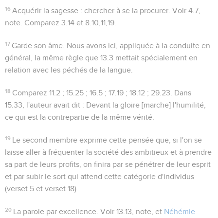
16
Acquérir la sagesse
: chercher à se la procurer. Voir
4.7
,
note. Comparez
3.14
et
8.10,11,19
.
17
Garde son âme
. Nous avons ici, appliquée à la conduite en
général, la même règle que
13.3
mettait spécialement en
relation avec les péchés de la langue.
18
Comparez
11.2 ; 15.25 ; 16.5 ; 17.19 ; 18.12 ; 29.23
. Dans
15.33
, l'auteur avait dit :
Devant la gloire [marche] l'humilité
,
ce qui est la contrepartie de la même vérité.
19
Le second membre exprime cette pensée que, si l'on se
laisse aller à fréquenter la société des ambitieux et à prendre
sa part de leurs profits, on finira par se pénétrer de leur esprit
et par subir le sort qui attend cette catégorie d'individus
(verset 5 et verset 18).
20
La parole
par excellence. Voir
13.13
, note, et
Néhémie