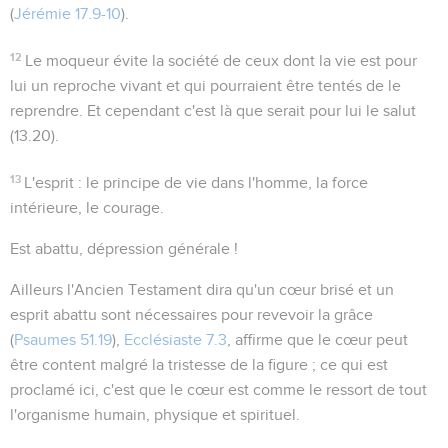
(
Jérémie 17.9-10
).
12
Le moqueur évite la société de ceux dont la vie est pour
lui un reproche vivant et qui pourraient être tentés de le
reprendre. Et cependant c'est là que serait pour lui le salut
(
13.20
).
13
L'esprit
: le principe de vie dans l'homme, la force
intérieure, le courage.
Est abattu
, dépression générale !
Ailleurs l'Ancien Testament dira qu'un cœur brisé et un
esprit abattu sont nécessaires pour revevoir la grâce
(
Psaumes 51.19
),
Ecclésiaste 7.3
, affirme que le cœur peut
être content malgré la tristesse de la figure ; ce qui est
proclamé ici, c'est que le cœur est comme le ressort de tout
l'organisme humain, physique et spirituel.