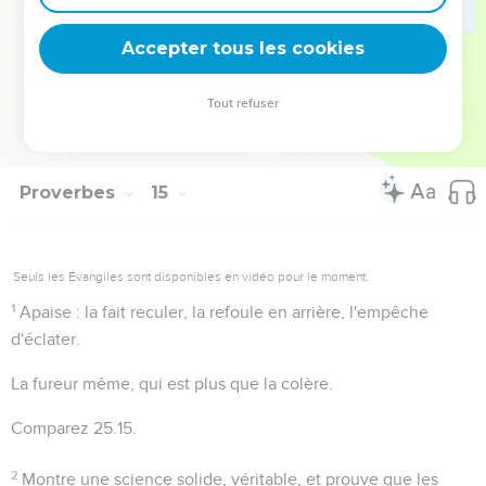
fois avant de s'approcher des rois et de leur offrir des
Accepter tous les cookies
services, et considérer si l'on a la capacité requise.
Tout refuser
Autres ressources sur theotex.org, contact theotex@gmail.com
Proverbes
15
Seuls les Évangiles sont disponibles en vidéo pour le moment.
1
Apaise
: la fait reculer, la refoule en arrière, l'empêche
d'éclater.
La fureur
même, qui est plus que la colère.
Comparez
25.15
.
2
Montre une science solide
, véritable, et prouve que les