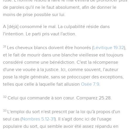
de paroles qu'il ne le faut absolument, afin de donner le
moins de prise possible sur lui.
A [déjà] consommé le mal
. La culpabilité réside dans
l'intention. Le parti pris vaut l'action.
31
Les cheveux blancs
doivent être honorés (
Lévitique 19.32
),
et le fait de mourir dans une blanche vieillesse est toujours
considéré comme une bénédiction. C'est la récompense
d'une vie vouée à la justice. Ici, comme souvent, l'auteur
pose la règle générale, sans se préoccuper des exceptions,
telles que celle à laquelle fait allusion
Osée 7.9
.
32
Celui qui commande à son cœur
. Cornparez
25.28
.
33
L'emploi du sort n'est prescrit par la loi qu'à propos d'un
seul cas (
Nombres 5.12-31
). Il s'agit donc ici de l'usage
populaire du sort, qui semble avoir été assez répandu en