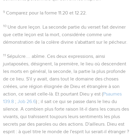
9
Comparez pour la forme
11.20
et
12.22
.
10
Une dure leçon
. La seconde partie du verset fait deviner
que cette leçon est la mort, considérée comme une
démonstration de la colère divine s'abattant sur le pécheur.
11
Sépulcre.... abîme
. Ces deux expressions, ainsi
juxtaposées, désignent, la première, le lieu où descendent
les morts en général, la seconde, la partie la plus profonde
de ce lieu. S'il y avait, dans tout le domaine des choses
créées, une région éloignée de Dieu et étrangère à son
action, ce serait celle-là. Et pourtant Dieu y est (
Psaumes
139.8
;
Job 26.6
) ; il sait ce qui se passe dans le lieu du
silence. A combien plus forte raison lit-il dans les cœurs des
vivants, qui trahissent toujours leurs sentiments les plus
secrets par des paroles ou des actions. D'ailleurs. Dieu est
esprit : à quel titre le monde de l'esprit lui serait-il étranger ?