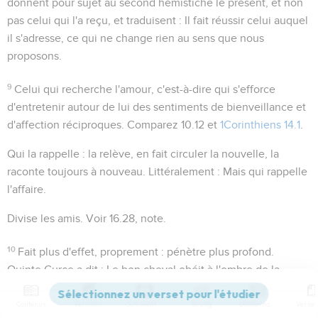
donnent pour sujet au second hémistiche le
présent
, et non
pas celui qui l'a reçu, et traduisent : Il fait réussir celui auquel
il s'adresse, ce qui ne change rien au sens que nous
proposons.
9
Celui qui recherche l'amour
, c'est-à-dire qui s'efforce
d'entretenir autour de lui des sentiments de bienveillance et
d'affection réciproques. Comparez
10.12
et
1Corinthiens 14.1
.
Qui la rappelle
: la relève, en fait circuler la nouvelle, la
raconte toujours à nouveau. Littéralement :
Mais qui rappelle
l'affaire
.
Divise les amis
. Voir
16.28
, note.
10
Fait plus d'effet
, proprement : pénètre plus profond.
Quinte Curce a dit :
Le bon cheval obéit à l'ombre de la
cravache ; le mauvais n'écoute pas même l'éperon
.
Contenus
Versions
Commentaires
Strong
Dictionnaire
11