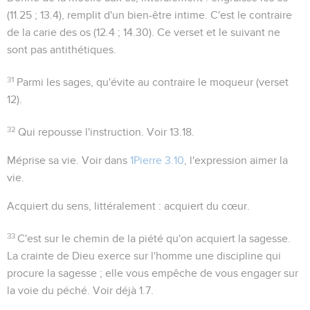
(
11.25 ; 13.4
), remplit d'un bien-être intime. C'est le contraire
de la carie des os (
12.4 ; 14.30
). Ce verset et le suivant ne
sont pas antithétiques.
31
Parmi les sages
, qu'évite au contraire le moqueur (verset
12).
32
Qui repousse l'instruction
. Voir
13.18
.
Méprise sa vie
. Voir dans
1Pierre 3.10
, l'expression
aimer la
vie
.
Acquiert du sens
, littéralement :
acquiert du cœur
.
33
C'est sur le chemin de la piété qu'on acquiert la sagesse.
La crainte de Dieu exerce sur l'homme une discipline qui
procure la sagesse ; elle vous empêche de vous engager sur
la voie du péché. Voir déjà
1.7
.