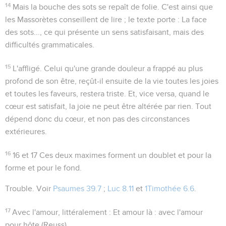
14
Mais la bouche des sots se repaît de folie
. C'est ainsi que
les Massorètes conseillent de lire ; le texte porte :
La face
des sots...
, ce qui présente un sens satisfaisant, mais des
difficultés grammaticales.
15
L'affligé
. Celui qu'une grande douleur a frappé au plus
profond de son être, reçût-il ensuite de la vie toutes les joies
et toutes les faveurs, restera triste. Et, vice versa, quand le
cœur est satisfait, la joie ne peut être altérée par rien. Tout
dépend donc du cœur, et non pas des circonstances
extérieures.
16
16 et 17
Ces deux maximes forment un doublet et pour la
forme et pour le fond.
Trouble
. Voir
Psaumes 39.7
;
Luc 8.11
et
1Timothée 6.6
.
17
Avec l'amour
, littéralement :
Et amour là
: avec l'amour
pour hôte (Reuss).