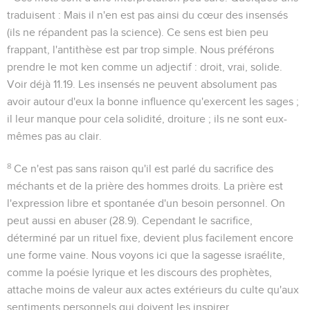
traduisent :
Mais il n'en est pas ainsi du cœur des insensés
(ils ne répandent pas la science). Ce sens est bien peu
frappant, l'antithèse est par trop simple. Nous préférons
prendre le mot
ken
comme un adjectif : droit, vrai, solide.
Voir déjà
11.19
. Les insensés ne peuvent absolument pas
avoir autour d'eux la bonne influence qu'exercent les sages ;
il leur manque pour cela solidité, droiture ; ils ne sont eux-
mêmes pas au clair.
8
Ce n'est pas sans raison qu'il est parlé du
sacrifice
des
méchants et de la
prière
des hommes droits. La prière est
l'expression libre et spontanée d'un besoin personnel. On
peut aussi en abuser (
28.9
). Cependant le sacrifice,
déterminé par un rituel fixe, devient plus facilement encore
une forme vaine. Nous voyons ici que la sagesse israélite,
comme la poésie lyrique et les discours des prophètes,
attache moins de valeur aux actes extérieurs du culte qu'aux
sentiments personnels qui doivent les inspirer.