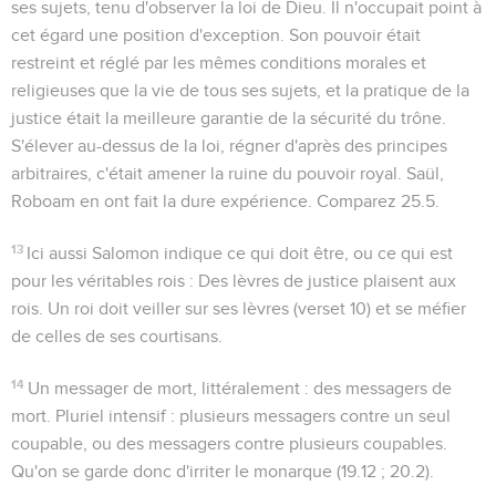
ses sujets, tenu d'observer la loi de Dieu. Il n'occupait point à
cet égard une position d'exception. Son pouvoir était
restreint et réglé par les mêmes conditions morales et
religieuses que la vie de tous ses sujets, et la pratique de la
justice était la meilleure garantie de la sécurité du trône.
S'élever au-dessus de la loi, régner d'après des principes
arbitraires, c'était amener la ruine du pouvoir royal. Saül,
Roboam en ont fait la dure expérience. Comparez
25.5
.
13
Ici aussi Salomon indique ce qui
doit
être, ou ce qui est
pour les
véritables
rois :
Des lèvres de justice plaisent aux
rois
. Un roi doit veiller sur ses lèvres (verset 10) et se méfier
de celles de ses courtisans.
14
Un messager de mort
, littéralement :
des messagers de
mort
. Pluriel intensif : plusieurs messagers contre un seul
coupable, ou des messagers contre plusieurs coupables.
Qu'on se garde donc d'irriter le monarque (
19.12 ; 20.2
).