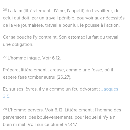
26
La faim
(littéralement :
l'âme, l'appétit
) du travailleur, de
celui qui doit, par un travail pénible, pourvoir aux nécessités
de la vie journalière,
travaille pour lui
, le pousse à l'action.
Car sa bouche l'y contraint
. Son estomac lui fait du travail
une obligation.
27
L'homme inique
. Voir
6.12
.
Prépare
, littéralement :
creuse
, comme une fosse, où il
espère faire tomber autrui (
26.27
).
Et, sur ses lèvres, il y a comme un feu dévorant
:
Jacques
3.5
.
28
L'homme pervers
. Voir
6.12
. Littéralement :
l'homme des
perversions
, des bouleversements, pour lequel il n'y a ni
bien ni mal. Voir sur ce pluriel à
13.17
.