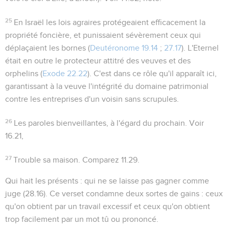
25
En Israël les lois agraires protégeaient efficacement la
propriété foncière, et punissaient sévèrement ceux qui
déplaçaient les bornes (
Deutéronome 19.14
;
27.17
). L'Eternel
était en outre le protecteur attitré des veuves et des
orphelins (
Exode 22.22
). C'est dans ce rôle qu'il apparaît ici,
garantissant à la veuve l'intégrité du domaine patrimonial
contre les entreprises d'un voisin sans scrupules.
26
Les paroles bienveillantes
, à l'égard du prochain. Voir
16.21
,
27
Trouble sa maison
. Comparez
11.29
.
Qui hait les présents
: qui ne se laisse pas gagner comme
juge (
28.16
). Ce verset condamne deux sortes de gains : ceux
qu'on obtient par un travail excessif et ceux qu'on obtient
trop facilement par un mot tû ou prononcé.