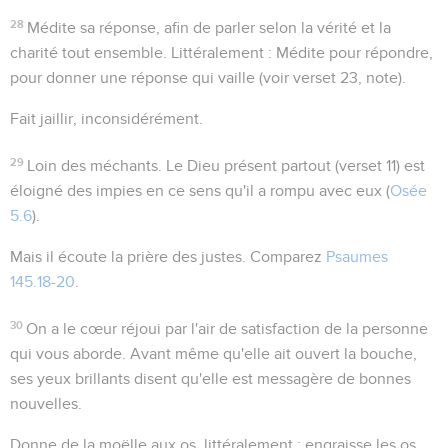
28
Médite sa réponse
, afin de parler selon la vérité et la
charité tout ensemble. Littéralement :
Médite pour répondre
,
pour donner une réponse qui vaille (voir verset 23, note).
Fait jaillir
, inconsidérément.
29
Loin des méchants
. Le Dieu présent partout (verset 11) est
éloigné des impies en ce sens qu'il a rompu avec eux (
Osée
5.6
).
Mais il écoute la prière des justes
. Comparez
Psaumes
145.18-20
.
30
On a le cœur réjoui par l'air de satisfaction de la personne
qui vous aborde. Avant même qu'elle ait ouvert la bouche,
ses yeux brillants disent qu'elle est messagère de bonnes
nouvelles.
Donne de la moëlle aux os
, littéralement :
engraisse les os