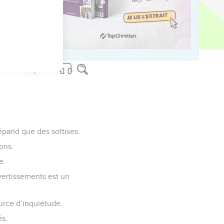
celui qui fait honte.
ed worldwide.
épand que des sottises.
ons.
e.
vertissements est un
ource d’inquiétude.
és.