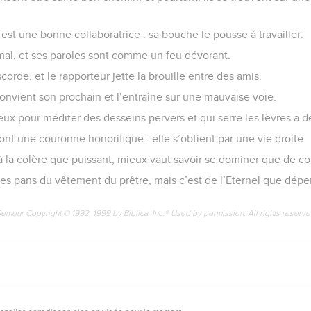
r est une bonne collaboratrice : sa bouche le pousse à travailler.
 mal, et ses paroles sont comme un feu dévorant.
corde, et le rapporteur jette la brouille entre des amis.
onvient son prochain et l’entraîne sur une mauvaise voie.
eux pour méditer des desseins pervers et qui serre les lèvres a 
nt une couronne honorifique : elle s’obtient par une vie droite.
à la colère que puissant, mieux vaut savoir se dominer que de con
 les pans du vêtement du prêtre, mais c’est de l’Eternel que dépe
Semeur Copyright © 1992, 1999 by Biblica, Inc.® Used by permission. All rights reserv