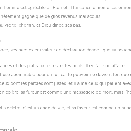
n homme est agréable à l’Eternel, il lui concilie même ses enne
nnêtement gagné que de gros revenus mal acquis.
ivre tel chemin, et Dieu dirige ses pas.
s
nce, ses paroles ont valeur de déclaration divine : que sa bouche
nces et des plateaux justes, et les poids, il en fait son affaire.
hose abominable pour un roi, car le pouvoir ne devient fort que s’
 ceux dont les paroles sont justes, et il aime ceux qui parlent ave
en colère, sa fureur est comme une messagère de mort, mais l’
i s’éclaire, c’est un gage de vie, et sa faveur est comme un nu
 morale