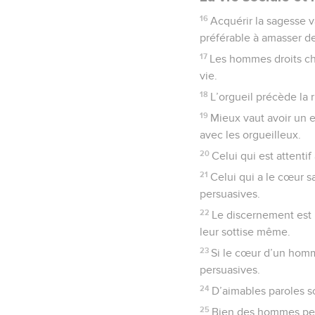
16
Acquérir la sagesse v
préférable à amasser de
17
Les hommes droits che
vie.
18
L’orgueil précède la r
19
Mieux vaut avoir un e
avec les orgueilleux.
20
Celui qui est attenti
21
Celui qui a le cœur s
persuasives.
22
Le discernement est u
leur sottise même.
23
Si le cœur d’un homme
persuasives.
24
D’aimables paroles s
25
Bien des hommes pense