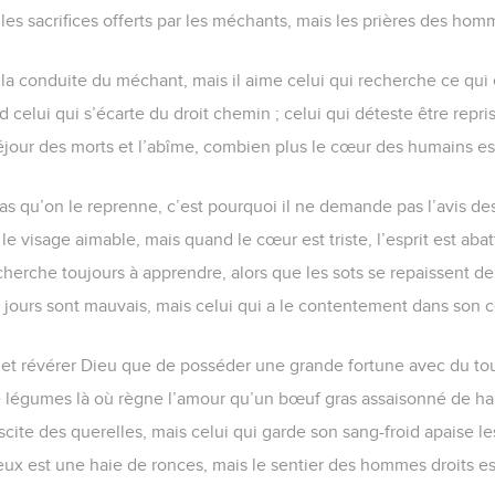
 les sacrifices offerts par les méchants, mais les prières des homm
 la conduite du méchant, mais il aime celui qui recherche ce qui e
celui qui s’écarte du droit chemin ; celui qui déteste être repris
séjour des morts et l’abîme, combien plus le cœur des humains es
s qu’on le reprenne, c’est pourquoi il ne demande pas l’avis de
e visage aimable, mais quand le cœur est triste, l’esprit est abat
herche toujours à apprendre, alors que les sots se repaissent de 
les jours sont mauvais, mais celui qui a le contentement dans son 
 et révérer Dieu que de posséder une grande fortune avec du to
e légumes là où règne l’amour qu’un bœuf gras assaisonné de ha
cite des querelles, mais celui qui garde son sang-froid apaise le
ux est une haie de ronces, mais le sentier des hommes droits es