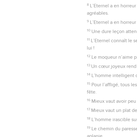
8
L’Eternel a en horreur
agréables.
9
L’Eternel a en horreur
10
Une dure leçon attend 
11
L’Eternel connaît le 
lui !
12
Le moqueur n’aime pa
13
Un cœur joyeux rend l
14
L’homme intelligent c
15
Pour l’affligé, tous 
fête.
16
Mieux vaut avoir peu
17
Mieux vaut un plat d
18
L’homme irascible sus
19
Le chemin du paresse
aplanie.