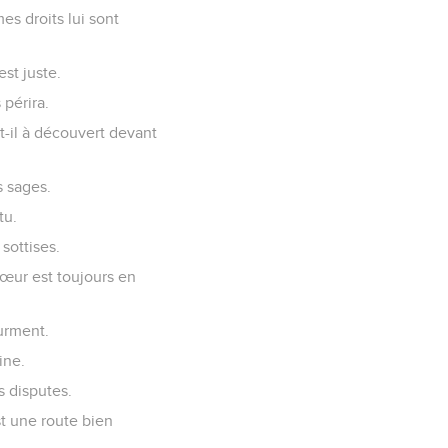
es droits lui sont
st juste.
 périra.
t-il à découvert devant
s sages.
tu.
sottises.
cœur est toujours en
urment.
ine.
s disputes.
t une route bien