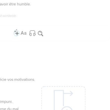
 savoir être humble.
ed worldwide.
écie vos motivations.
 impuni.
ourne du mal.