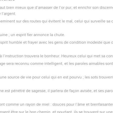
aut bien mieux que d’amasser de l’or pur, et enrichir son discer
 l’argent.
minent sur des routes qui évitent le mal, celui qui surveille sa
uine ; un esprit fier annonce la chute.
sprit humble et frayer avec les gens de condition modeste que d
f à l’instruction trouvera le bonheur. Heureux celui qui met sa conf
age sera reconnu comme intelligent, et les paroles aimables sont
ne source de vie pour celui qui en est pourvu ; les sots trouven
 est pénétré de sagesse, il parlera de façon avisée, et ses paro
ont comme un rayon de miel : douces pour l’âme et bienfaisantes
nt être sur le bon chemin, et pourtant, ils se trouvent sur une 