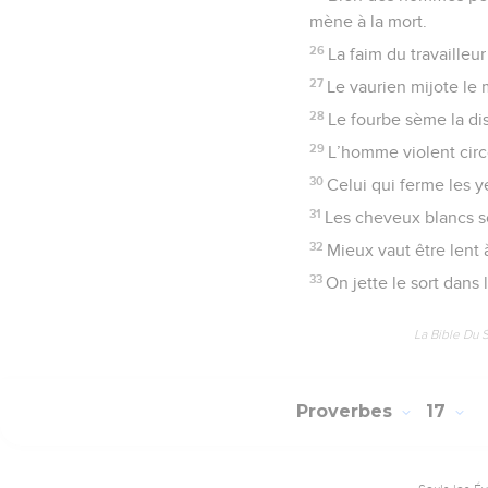
mène à la mort.
26
La faim du travailleu
27
Le vaurien mijote le
28
Le fourbe sème la dis
29
L’homme violent circ
30
Celui qui ferme les y
31
Les cheveux blancs so
32
Mieux vaut être lent 
33
On jette le sort dans
La Bible Du 
Proverbes
17