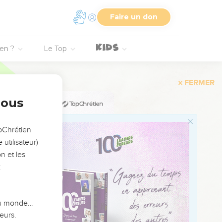
 affligés.
Faire un don
ent l’amour véritable,
ien ?
Le Top
r.
 enfants.
nous
léreux étale sa sottise.
opChrétien
 ronge les os.
utilisateur)
n et les
indigents, c’est
:
e dans la mort.
.
 du monde…
eurs.