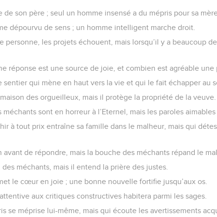
joie de son père ; seul un homme insensé a du mépris pour sa mère
mme dépourvu de sens ; un homme intelligent marche droit.
personne, les projets échouent, mais lorsqu’il y a beaucoup de c
ne réponse est une source de joie, et combien est agréable une p
 sentier qui mène en haut vers la vie et qui le fait échapper au 
 maison des orgueilleux, mais il protège la propriété de la veuve.
 méchants sont en horreur à l’Eternel, mais les paroles aimables
hir à tout prix entraîne sa famille dans le malheur, mais qui détes
ien avant de répondre, mais la bouche des méchants répand le mal
in des méchants, mais il entend la prière des justes.
t le cœur en joie ; une bonne nouvelle fortifie jusqu’aux os.
attentive aux critiques constructives habitera parmi les sages.
ris se méprise lui-même, mais qui écoute les avertissements acq