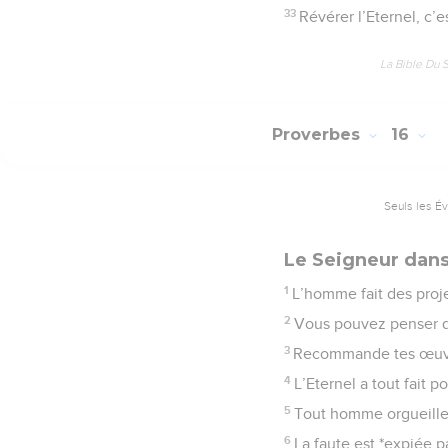
33
Révérer l’Eternel, c’e
La Bible Du 
Proverbes
16
Seuls les É
Le Seigneur dans
1
L’homme fait des projet
2
Vous pouvez penser que
3
Recommande tes œuvres 
4
L’Eternel a tout fait 
5
Tout homme orgueilleux
6
La faute est *expiée pa