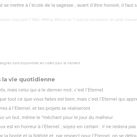
st se mettre à l’école de la sagesse ; avant d’être honoré, il faut
Semeur Copyright © 1992, 1999 by Biblica, Inc.® Used by permission. All rights reserv
vangiles sont disponibles en vidéo pour le moment.
 la vie quotidienne
s, mais celui qui a le dernier mot, c’est l’Eternel.
 tout ce que vous faites est bien, mais c’est l’Eternel qui appr
à l’Eternel, et tes projets se réaliseront.
pour un but, même le *méchant pour le jour du malheur.
 est en horreur à l’Eternel ; soyez-en certain : il ne restera pas
r la bonté et la fidélité et, par respect pour l’Eternel, on se dét