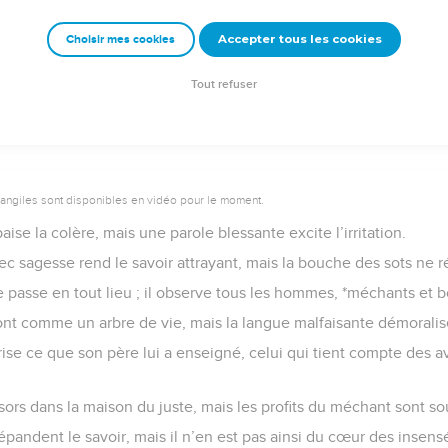
ur à ceux qui le servent avec intelligence, mais sa colère atteint 
Accepter tous les cookies
Choisir mes cookies
Semeur Copyright © 1992, 1999 by Biblica, Inc.® Used by permission. All rights reserv
Tout refuser
vangiles sont disponibles en vidéo pour le moment.
se la colère, mais une parole blessante excite l’irritation.
ec sagesse rend le savoir attrayant, mais la bouche des sots ne r
se passe en tout lieu ; il observe tous les hommes, *méchants et b
nt comme un arbre de vie, mais la langue malfaisante démoralis
ise ce que son père lui a enseigné, celui qui tient compte des a
sors dans la maison du juste, mais les profits du méchant sont s
épandent le savoir, mais il n’en est pas ainsi du cœur des insens