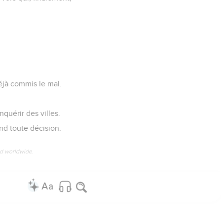
déjà commis le mal.
quérir des villes.
nd toute décision.
ed worldwide.