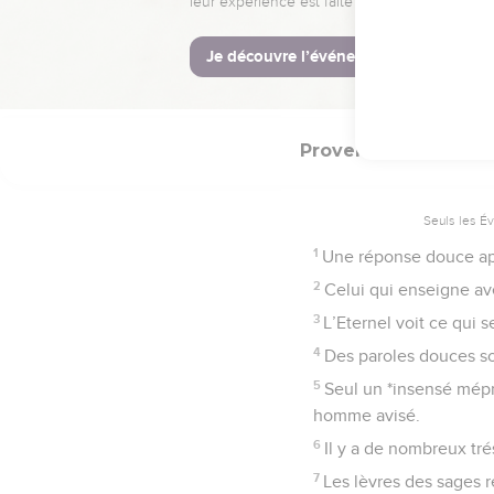
35
Le roi accorde sa fave
La Bible Du 
Proverbes
15
Seuls les É
1
Une réponse douce apai
2
Celui qui enseigne av
3
L’Eternel voit ce qui 
4
Des paroles douces so
5
Seul un *insensé mépr
homme avisé.
6
Il y a de nombreux tré
7
Les lèvres des sages r