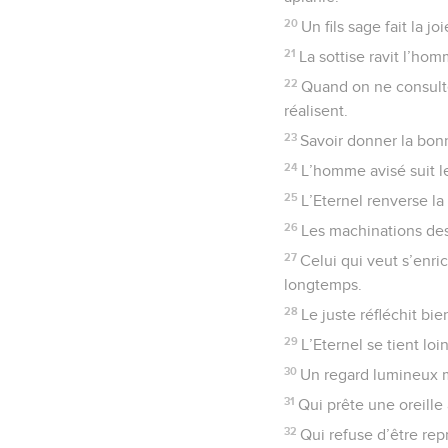
20
Un fils sage fait la 
21
La sottise ravit l’ho
22
Quand on ne consulte 
réalisent.
23
Savoir donner la bon
24
L’homme avisé suit le
25
L’Eternel renverse la
26
Les machinations des
27
Celui qui veut s’enric
longtemps.
28
Le juste réfléchit b
29
L’Eternel se tient lo
30
Un regard lumineux me
31
Qui prête une oreille 
32
Qui refuse d’être rep