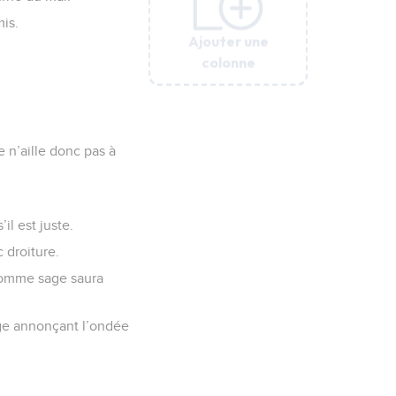
mis.
Ajouter une
Ajouter une
Ajouter une
Ajouter une
Ajouter une
Ajouter une
Ajouter une
colonne
colonne
colonne
colonne
colonne
colonne
colonne
 n’aille donc pas à
il est juste.
c droiture.
homme sage saura
age annonçant l’ondée