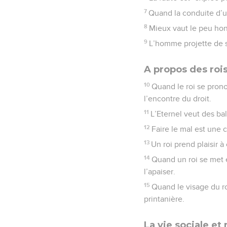
7
Quand la conduite d’u
8
Mieux vaut le peu ho
9
L’homme projette de su
A propos des roi
10
Quand le roi se prono
l’encontre du droit.
11
L’Eternel veut des bala
12
Faire le mal est une c
13
Un roi prend plaisir à
14
Quand un roi se met 
l’apaiser.
15
Quand le visage du ro
printanière.
La vie sociale et