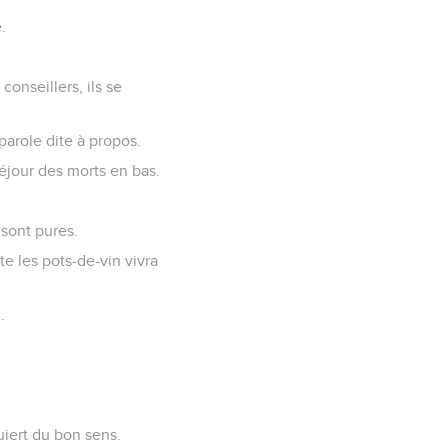
.
onseillers, ils se
arole dite à propos.
séjour des morts en bas.
 sont pures.
te les pots-de-vin vivra
.
uiert du bon sens.