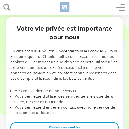
deviennent vos tremplins. Que vous guidiez un ministère, une
équipe, un groupe ou une famille, leur expérience est faite
pour vous.
Votre vie privée est importante
Je découvre l’événement
pour nous
En cliquant sur le bouton « Accepter tous les cookies », vous
Psaumes
149
acceptez que TopChrétien utilise des traceurs (comme des
cookies ou l'identifiant unique de votre compte utilisateur) et
traite vos données à caractère personnel (comme vos
données de navigation et les informations renseignées dans
Seuls les Évangiles sont disponibles en vidéo pour le moment.
votre compte utilisateur) dans les buts suivants :
L'honneur des fidèles
Mesurer l'audience de notre service
Vous permettre d'utiliser des services tiers tels que de la
1
הַ֥לְלוּ יָ֨הּ ׀ שִׁ֣ירוּ לַֽ֭יהוָה שִׁ֣יר חָדָ֑שׁ תְּ֝הִלָּת֗וֹ בִּקְהַ֥ל חֲסִידִֽים׃
vidéo, des cartes du monde…
Vous permettre d'entrer en contact avec notre service de
2
יִשְׂמַ֣ח יִשְׂרָאֵ֣ל בְּעֹשָׂ֑יו בְּנֵֽי־צִ֝יּ֗וֹן יָגִ֥ילוּ בְמַלְכָּֽם׃
relation aux utilisateurs.
3
יְהַֽלְל֣וּ שְׁמ֣וֹ בְמָח֑וֹל בְּתֹ֥ף וְ֝כִנּ֗וֹר יְזַמְּרוּ־לֽוֹ׃
4
כִּֽי־רוֹצֶ֣ה יְהוָ֣ה בְּעַמּ֑וֹ יְפָאֵ֥ר עֲ֝נָוִ֗ים בִּישׁוּעָֽה׃
Choisir mes cookies