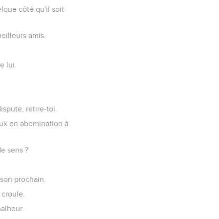
que côté qu'il soit
meilleurs amis.
 lui.
spute, retire-toi.
deux en abomination à
de sens ?
 son prochain.
 croule.
malheur.