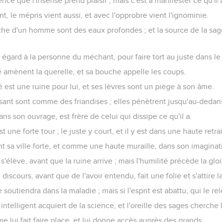
nce que l'insensé prend plaisir ; mais c'est à manifester ce qu'il 
, le mépris vient aussi, et avec l'opprobre vient l'ignominie.
che d'un homme sont des eaux profondes ; et la source de la sage
ir égard à la personne du méchant, pour faire tort au juste dans l
é amènent la querelle, et sa bouche appelle les coups.
 est une ruine pour lui, et ses lèvres sont un piège à son âme.
sant sont comme des friandises ; elles pénètrent jusqu'au-dedans
ns son ouvrage, est frère de celui qui dissipe ce qu'il a.
t une forte tour ; le juste y court, et il y est dans une haute retrai
nt sa ville forte, et comme une haute muraille, dans son imaginat
élève, avant que la ruine arrive ; mais l'humilité précède la gloi
discours, avant que de l'avoir entendu, fait une folie et s'attire l
 soutiendra dans la maladie ; mais si l'esprit est abattu, qui le re
ntelligent acquiert de la science, et l'oreille des sages cherche
 lui fait faire place, et lui donne accès auprès des grands.