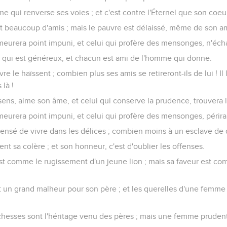
mme qui renverse ses voies ; et c'est contre l'Éternel que son coe
 beaucoup d'amis ; mais le pauvre est délaissé, même de son am
eurera point impuni, et celui qui profère des mensonges, n'éch
ui qui est généreux, et chacun est ami de l'homme qui donne.
re le haïssent ; combien plus ses amis se retireront-ils de lui ! Il
 là !
sens, aime son âme, et celui qui conserve la prudence, trouvera l
eurera point impuni, et celui qui profère des mensonges, périra
nsensé de vivre dans les délices ; combien moins à un esclave de 
nt sa colère ; et son honneur, c'est d'oublier les offenses.
est comme le rugissement d'un jeune lion ; mais sa faveur est co
t un grand malheur pour son père ; et les querelles d'une femme
chesses sont l'héritage venu des pères ; mais une femme pruden