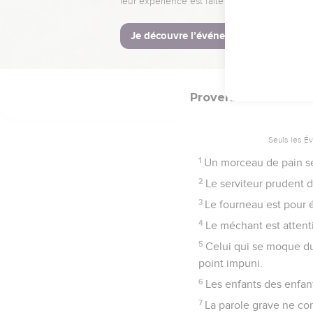
32
Celui qui est lent à 
qui prend des villes.
33
On jette le sort dans 
Proverbes
17
Seuls les É
1
Un morceau de pain se
2
Le serviteur prudent do
3
Le fourneau est pour ép
4
Le méchant est attenti
5
Celui qui se moque du 
point impuni.
6
Les enfants des enfants
7
La parole grave ne co