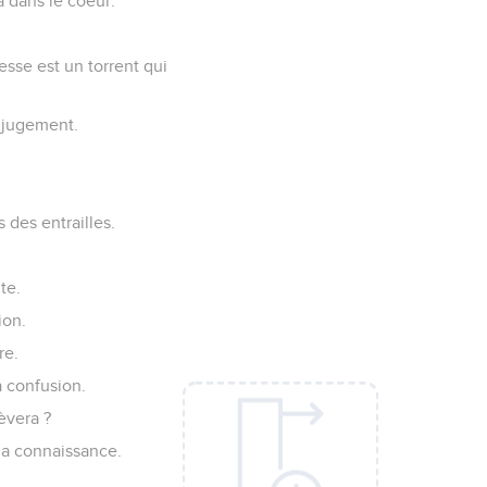
a dans le coeur.
sse est un torrent qui
e jugement.
 des entrailles.
te.
ion.
re.
a confusion.
lèvera ?
 la connaissance.