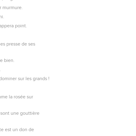
ur murmure.
i.
appera point.
 les presse de ses
e bien.
.
dominer sur les grands !
mme la rosée sur
 sont une gouttière
te est un don de