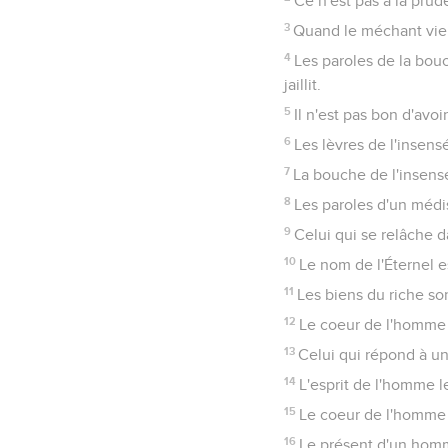
Ce n'est pas à la prude
3
Quand le méchant vient
4
Les paroles de la bou
jaillit.
5
Il n'est pas bon d'avo
6
Les lèvres de l'insens
7
La bouche de l'insensé
8
Les paroles d'un médi
9
Celui qui se relâche da
10
Le nom de l'Éternel es
11
Les biens du riche so
12
Le coeur de l'homme s'
13
Celui qui répond à un 
14
L'esprit de l'homme le
15
Le coeur de l'homme i
16
Le présent d'un homme