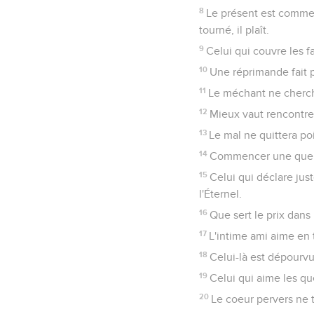
8
Le présent est comme 
tourné, il plaît.
9
Celui qui couvre les fa
10
Une réprimande fait p
11
Le méchant ne cherch
12
Mieux vaut rencontrer
13
Le mal ne quittera poi
14
Commencer une querell
15
Celui qui déclare jus
l'Éternel.
16
Que sert le prix dans
17
L'intime ami aime en 
18
Celui-là est dépourvu
19
Celui qui aime les que
20
Le coeur pervers ne 