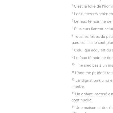
3
C'est la folie de l'ho
4
Les richesses amènent
5
Le faux témoin ne dem
6
Plusieurs flattent cel
7
Tous les frères du pauv
paroles : ils ne sont plus
8
Celui qui acquiert du 
9
Le faux témoin ne dem
10
Il ne sied pas à un i
11
L'homme prudent retie
12
L'indignation du roi 
l'herbe.
13
Un enfant insensé es
continuelle.
14
Une maison et des ri