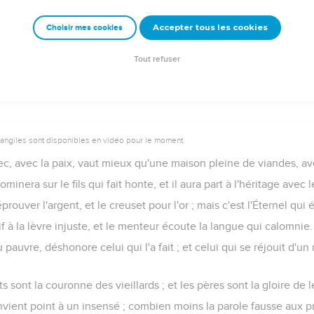
la colère vaut mieux que l'homme vaillant ; et celui qui est maître
Accepter tous les cookies
Choisir mes cookies
le pan de la robe ; mais tout ce qui en résulte vient de l'Éternel.
Tout refuser
vangiles sont disponibles en vidéo pour le moment.
c, avec la paix, vaut mieux qu'une maison pleine de viandes, av
minera sur le fils qui fait honte, et il aura part à l'héritage avec l
rouver l'argent, et le creuset pour l'or ; mais c'est l'Éternel qui
f à la lèvre injuste, et le menteur écoute la langue qui calomnie.
pauvre, déshonore celui qui l'a fait ; et celui qui se réjouit d'
 sont la couronne des vieillards ; et les pères sont la gloire de l
nvient point à un insensé ; combien moins la parole fausse aux p