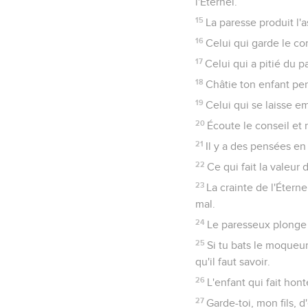
l'Éternel.
15
La paresse produit l'
16
Celui qui garde le co
17
Celui qui a pitié du pa
18
Châtie ton enfant pen
19
Celui qui se laisse em
20
Écoute le conseil et r
21
Il y a des pensées en
22
Ce qui fait la valeur
23
La crainte de l'Éternel
mal.
24
Le paresseux plonge s
25
Si tu bats le moqueur
qu'il faut savoir.
26
L'enfant qui fait hont
27
Garde-toi, mon fils, 