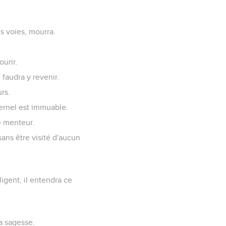
s voies, mourra.
ourir.
l faudra y revenir.
urs.
ternel est immuable.
le menteur.
 sans être visité d'aucun
igent, il entendra ce
la sagesse.