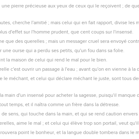
une pierre précieuse aux yeux de ceux qui le reçoivent ; de quel
utes, cherche l'amitié ; mais celui qui en fait rapport, divise les 
lus d'effet sur l'homme prudent, que cent coups sur l'insensé.
e que des querelles ; mais un messager cruel sera envoyé contre
 une ourse qui a perdu ses petits, qu'un fou dans sa folie.
nt la maison de celui qui rend le mal pour le bien.
e c'est ouvrir un passage à l'eau ; avant qu'on en vienne à la di
te le méchant, et celui qui déclare méchant le juste, sont tous 
 la main d'un insensé pour acheter la sagesse, puisqu'il manque 
tout temps, et il naîtra comme un frère dans la détresse.
 de sens, qui touche dans la main, et qui se rend caution envers
relles, aime le mal ; et celui qui élève trop son portail, veut qu'il
trouvera point le bonheur, et la langue double tombera dans le 