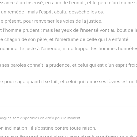
ssance à un insensé, en aura de l'ennui ; et le père d'un fou ne se
un remède ; mais l'esprit abattu dessèche les os.
 présent, pour renverser les voies de la justice.
 l'homme prudent ; mais les yeux de l'insensé vont au bout de la
 le chagrin de son père, et l'amertume de celle qui l'a enfanté.
ondamner le juste à l'amende, ni de frapper les hommes honnêtes 
es paroles connaît la prudence, et celui qui est d'un esprit fr
pour sage quand il se tait, et celui qui ferme ses lèvres est un
vangiles sont disponibles en vidéo pour le moment.
on inclination ; il s'obstine contre toute raison.