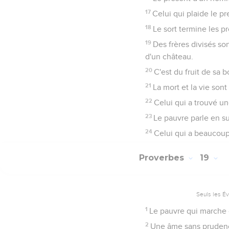
17
Celui qui plaide le pr
18
Le sort termine les pr
19
Des frères divisés son
d'un château.
20
C'est du fruit de sa 
21
La mort et la vie sont
22
Celui qui a trouvé un
23
Le pauvre parle en su
24
Celui qui a beaucoup 
Proverbes
19
Seuls les É
1
Le pauvre qui marche d
2
Une âme sans prudence