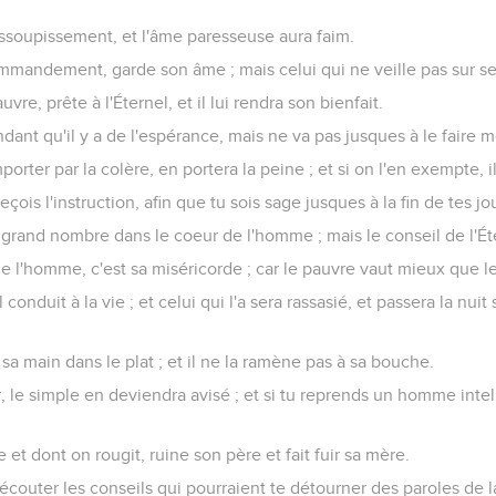
assoupissement, et l'âme paresseuse aura faim.
mmandement, garde son âme ; mais celui qui ne veille pas sur se
uvre, prête à l'Éternel, et il lui rendra son bienfait.
dant qu'il y a de l'espérance, mais ne va pas jusques à le faire m
porter par la colère, en portera la peine ; et si on l'en exempte, i
eçois l'instruction, afin que tu sois sage jusques à la fin de tes jo
 grand nombre dans le coeur de l'homme ; mais le conseil de l'É
 de l'homme, c'est sa miséricorde ; car le pauvre vaut mieux que 
 conduit à la vie ; et celui qui l'a sera rassasié, et passera la nuit
a main dans le plat ; et il ne la ramène pas à sa bouche.
, le simple en deviendra avisé ; et si tu reprends un homme intell
e et dont on rougit, ruine son père et fait fuir sa mère.
d'écouter les conseils qui pourraient te détourner des paroles de 