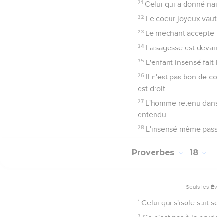
21
Celui qui a donné nai
22
Le coeur joyeux vaut 
23
Le méchant accepte le
24
La sagesse est devant
25
L'enfant insensé fait
26
Il n'est pas bon de c
est droit.
27
L'homme retenu dans s
entendu.
28
L'insensé même passe 
Proverbes
18
Seuls les É
1
Celui qui s'isole suit s
2