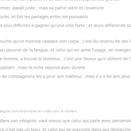
emier, paraît juste ; mais sa partie vient et l'examine.
ocès, et fait les partages entre les puissants.
t plus difficiles à gagner qu'une ville forte ; et leurs différends
bouche qu'un homme rassasie son corps ; c'est du revenu de ses lè
 au pouvoir de la langue, et celui qui en aime l'usage, en mangera 
e femme, a trouvé le bonheur ; c'est une faveur qu'il obtient de l
ppliant ; mais le riche répond avec dureté.
de compagnons les a pour son malheur ; mais il y a tel ami plus 
vangiles sont disponibles en vidéo pour le moment.
ans son intégrité, vaut mieux que celui qui parle avec perversité
 n'est pas un bien, et celui qui se précipite dans ses démarches