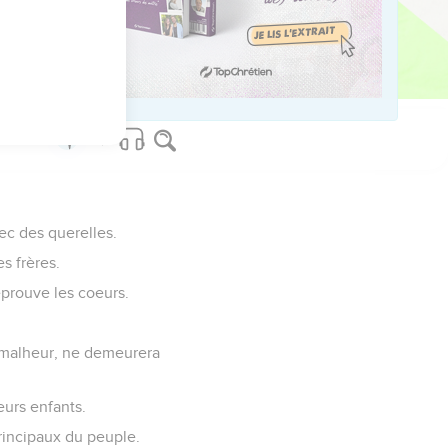
 de son coeur, que celui
ec des querelles.
es frères.
 éprouve les coeurs.
un malheur, ne demeurera
eurs enfants.
rincipaux du peuple.