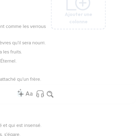
Ajouter une
Ajouter une
Ajouter une
Ajouter une
Ajouter une
Ajouter une
Ajouter une
colonne
colonne
colonne
colonne
colonne
colonne
colonne
 sont comme les verrous
vres qu'il sera nourri.
les fruits.
'Éternel.
attaché qu'un frère.
 et qui est insensé.
, s'égare.