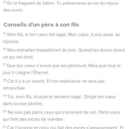
14
En le frappant du bâton, Tu préserveras sa vie du séjour
des morts.
Conseils d'un père à son fils
15
Mon fils, si ton cœur est sage, Mon cœur, à moi aussi, se
réjouira.
16
Mes entrailles tressailliront de joie, Quand tes lèvres diront
ce qui est droit.
17
Que ton cœur n’envie pas les pécheurs, Mais que tout le
jour il craigne l’Éternel ;
18
Car il y a un avenir, Et ton espérance ne sera pas
retranchée.
19
Toi, mon fils, écoute et deviens sage ; Dirige ton cœur
dans la voie (droite).
20
Ne sois pas parmi ceux qui s’enivrent de vin, Parmi ceux
qui font des excès de viandes :
21
Car l’ivrogne et celui qui fait des excès s’appauvrissent, Et