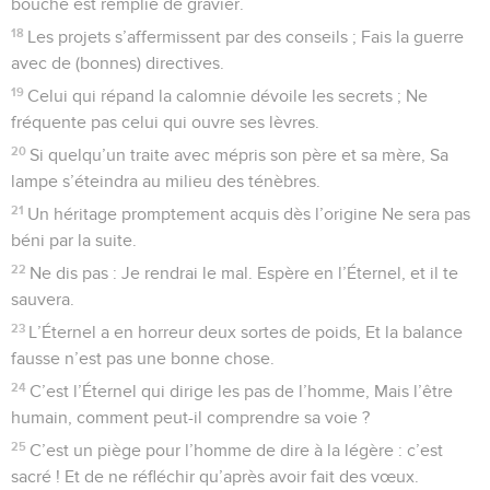
bouche est remplie de gravier.
18
Les projets s’affermissent par des conseils ; Fais la guerre
avec de (bonnes) directives.
19
Celui qui répand la calomnie dévoile les secrets ; Ne
fréquente pas celui qui ouvre ses lèvres.
20
Si quelqu’un traite avec mépris son père et sa mère, Sa
lampe s’éteindra au milieu des ténèbres.
21
Un héritage promptement acquis dès l’origine Ne sera pas
béni par la suite.
22
Ne dis pas : Je rendrai le mal. Espère en l’Éternel, et il te
sauvera.
23
L’Éternel a en horreur deux sortes de poids, Et la balance
fausse n’est pas une bonne chose.
24
C’est l’Éternel qui dirige les pas de l’homme, Mais l’être
humain, comment peut-il comprendre sa voie ?
25
C’est un piège pour l’homme de dire à la légère : c’est
sacré ! Et de ne réfléchir qu’après avoir fait des vœux.