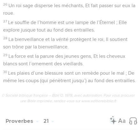
26
Un roi sage disperse les méchants, Et fait passer sur eux la
roue.
27
Le souffle de l’homme est une lampe de l’Éternel ; Elle
explore jusque tout au fond des entrailles.
28
La bienveillance et la vérité protègent le roi, Il soutient
son trône par la bienveillance.
29
La force est la parure des jeunes gens, Et les cheveux
blancs sont l’ornement des vieillards.
30
Les plaies d’une blessure sont un remède pour le mal ; De
même les coups (qui pénètrent jusqu’) au fond des entrailles.
© Société biblique française – Bibli’O, 1978, avec autorisation. Pour vous procurer
une Bible imprimée, rendez-vous sur www.editionsbiblio.fr
Proverbes
21