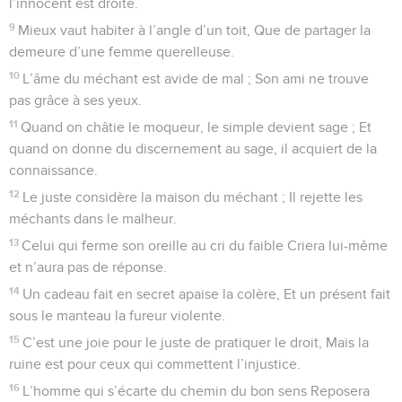
l’innocent est droite.
9
Mieux vaut habiter à l’angle d’un toit, Que de partager la
demeure d’une femme querelleuse.
10
L’âme du méchant est avide de mal ; Son ami ne trouve
pas grâce à ses yeux.
11
Quand on châtie le moqueur, le simple devient sage ; Et
quand on donne du discernement au sage, il acquiert de la
connaissance.
12
Le juste considère la maison du méchant ; Il rejette les
méchants dans le malheur.
13
Celui qui ferme son oreille au cri du faible Criera lui-même
et n’aura pas de réponse.
14
Un cadeau fait en secret apaise la colère, Et un présent fait
sous le manteau la fureur violente.
15
C’est une joie pour le juste de pratiquer le droit, Mais la
ruine est pour ceux qui commettent l’injustice.
16
L’homme qui s’écarte du chemin du bon sens Reposera