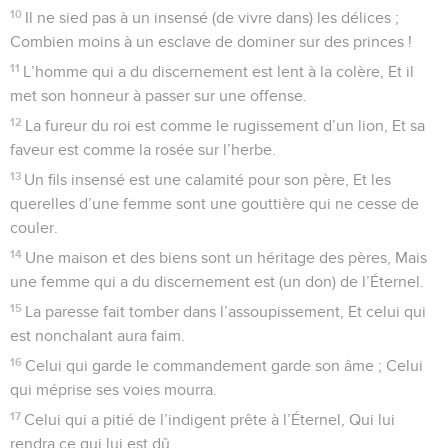
10
Il ne sied pas à un insensé (de vivre dans) les délices ;
Combien moins à un esclave de dominer sur des princes !
11
L’homme qui a du discernement est lent à la colère, Et il
met son honneur à passer sur une offense.
12
La fureur du roi est comme le rugissement d’un lion, Et sa
faveur est comme la rosée sur l’herbe.
13
Un fils insensé est une calamité pour son père, Et les
querelles d’une femme sont une gouttière qui ne cesse de
couler.
14
Une maison et des biens sont un héritage des pères, Mais
une femme qui a du discernement est (un don) de l’Éternel.
15
La paresse fait tomber dans l’assoupissement, Et celui qui
est nonchalant aura faim.
16
Celui qui garde le commandement garde son âme ; Celui
qui méprise ses voies mourra.
17
Celui qui a pitié de l’indigent prête à l’Éternel, Qui lui
rendra ce qui lui est dû.