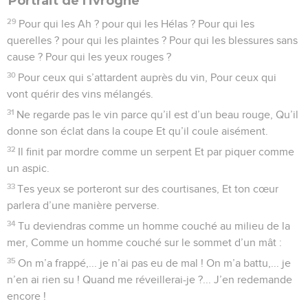
Portrait de l'ivrogne
29
Pour qui les Ah ? pour qui les Hélas ? Pour qui les
querelles ? pour qui les plaintes ? Pour qui les blessures sans
cause ? Pour qui les yeux rouges ?
30
Pour ceux qui s’attardent auprès du vin, Pour ceux qui
vont quérir des vins mélangés.
31
Ne regarde pas le vin parce qu’il est d’un beau rouge, Qu’il
donne son éclat dans la coupe Et qu’il coule aisément.
32
Il finit par mordre comme un serpent Et par piquer comme
un aspic.
33
Tes yeux se porteront sur des courtisanes, Et ton cœur
parlera d’une manière perverse.
34
Tu deviendras comme un homme couché au milieu de la
mer, Comme un homme couché sur le sommet d’un mât :
35
On m’a frappé,... je n’ai pas eu de mal ! On m’a battu,... je
n’en ai rien su ! Quand me réveillerai-je ?... J’en redemande
encore !