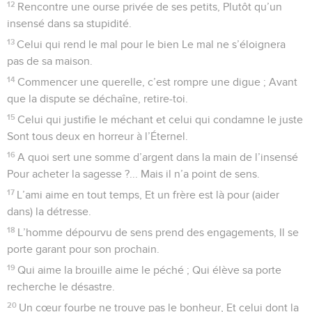
12
Rencontre une ourse privée de ses petits, Plutôt qu’un
insensé dans sa stupidité.
13
Celui qui rend le mal pour le bien Le mal ne s’éloignera
pas de sa maison.
14
Commencer une querelle, c’est rompre une digue ; Avant
que la dispute se déchaîne, retire-toi.
15
Celui qui justifie le méchant et celui qui condamne le juste
Sont tous deux en horreur à l’Éternel.
16
A quoi sert une somme d’argent dans la main de l’insensé
Pour acheter la sagesse ?... Mais il n’a point de sens.
17
L’ami aime en tout temps, Et un frère est là pour (aider
dans) la détresse.
18
L’homme dépourvu de sens prend des engagements, Il se
porte garant pour son prochain.
19
Qui aime la brouille aime le péché ; Qui élève sa porte
recherche le désastre.
20
Un cœur fourbe ne trouve pas le bonheur, Et celui dont la