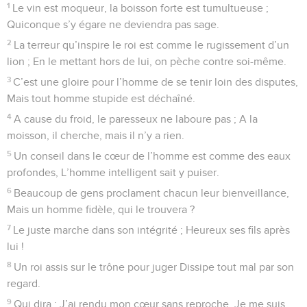
1
Le vin est moqueur, la boisson forte est tumultueuse ;
Quiconque s’y égare ne deviendra pas sage.
2
La terreur qu’inspire le roi est comme le rugissement d’un
lion ; En le mettant hors de lui, on pèche contre soi-même.
3
C’est une gloire pour l’homme de se tenir loin des disputes,
Mais tout homme stupide est déchaîné.
4
A cause du froid, le paresseux ne laboure pas ; A la
moisson, il cherche, mais il n’y a rien.
5
Un conseil dans le cœur de l’homme est comme des eaux
profondes, L’homme intelligent sait y puiser.
6
Beaucoup de gens proclament chacun leur bienveillance,
Mais un homme fidèle, qui le trouvera ?
7
Le juste marche dans son intégrité ; Heureux ses fils après
lui !
8
Un roi assis sur le trône pour juger Dissipe tout mal par son
regard.
9
Qui dira : J’ai rendu mon cœur sans reproche, Je me suis