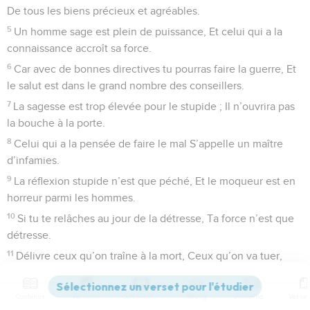
De tous les biens précieux et agréables.
5
Un homme sage est plein de puissance, Et celui qui a la
connaissance accroît sa force.
6
Car avec de bonnes directives tu pourras faire la guerre, Et
le salut est dans le grand nombre des conseillers.
7
La sagesse est trop élevée pour le stupide ; Il n’ouvrira pas
la bouche à la porte.
8
Celui qui a la pensée de faire le mal S’appelle un maître
d’infamies.
9
La réflexion stupide n’est que péché, Et le moqueur est en
horreur parmi les hommes.
10
Si tu te relâches au jour de la détresse, Ta force n’est que
détresse.
11
Délivre ceux qu’on traîne à la mort, Ceux qu’on va tuer,
agis pour qu’on les épargne !
12
Si tu dis : Ah ! nous ne savions pas !... Celui qui pèse les
Contenus
Versions
Commentaires
Strong
Dictionnaire
cœurs ne le comprend-il pas ? Celui qui veille sur ta vie ne le