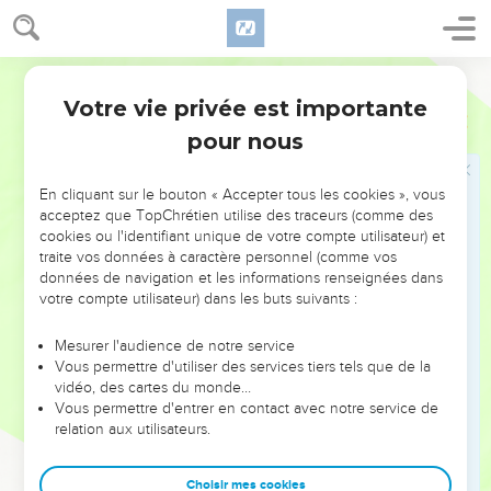
25
Telle voie paraît droite devant un homme, Mais à la fin,
c’est la voie de la mort.
Segond 1978 (Colombe)
26
L’appétit du travailleur travaille pour lui, Car sa bouche l’y
excite.
Votre vie privée est importante
Proverbes
16
27
Le vaurien prépare le malheur, Et il y a sur ses lèvres
pour nous
comme un feu ardent.
28
L’homme pervers suscite des querelles, Et le rapporteur
En cliquant sur le bouton « Accepter tous les cookies », vous
acceptez que TopChrétien utilise des traceurs (comme des
divise des amis.
cookies ou l'identifiant unique de votre compte utilisateur) et
29
L’homme violent séduit son prochain, Et le fait marcher
traite vos données à caractère personnel (comme vos
données de navigation et les informations renseignées dans
dans une voie qui n’est pas bonne.
votre compte utilisateur) dans les buts suivants :
30
Celui qui ferme les yeux pour des méditations perverses,
Celui qui se mord les lèvres, a déjà consommé le mal.
Mesurer l'audience de notre service
Vous permettre d'utiliser des services tiers tels que de la
31
Les cheveux blancs sont une magnifique couronne ; C’est
vidéo, des cartes du monde…
sur la voie de la justice qu’on la trouve.
Vous permettre d'entrer en contact avec notre service de
32
relation aux utilisateurs.
Celui qui est lent à la colère vaut mieux qu’un héros, Et
celui qui se domine (vaut mieux) que celui qui prend une
ville.
Choisir mes cookies