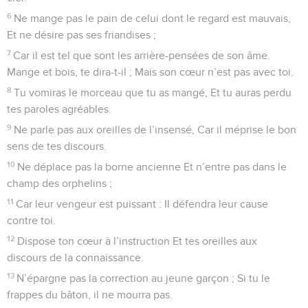
6
Ne mange pas le pain de celui dont le regard est mauvais,
Et ne désire pas ses friandises ;
7
Car il est tel que sont les arrière-pensées de son âme.
Mange et bois, te dira-t-il ; Mais son cœur n’est pas avec toi.
8
Tu vomiras le morceau que tu as mangé, Et tu auras perdu
tes paroles agréables.
9
Ne parle pas aux oreilles de l’insensé, Car il méprise le bon
sens de tes discours.
10
Ne déplace pas la borne ancienne Et n’entre pas dans le
champ des orphelins ;
11
Car leur vengeur est puissant : Il défendra leur cause
contre toi.
12
Dispose ton cœur à l’instruction Et tes oreilles aux
discours de la connaissance.
13
N’épargne pas la correction au jeune garçon ; Si tu le
frappes du bâton, il ne mourra pas.