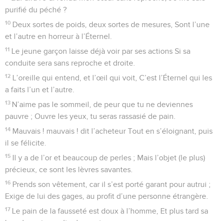
purifié du péché ?
10
Deux sortes de poids, deux sortes de mesures, Sont l’une
et l’autre en horreur à l’Éternel.
11
Le jeune garçon laisse déjà voir par ses actions Si sa
conduite sera sans reproche et droite.
12
L’oreille qui entend, et l’œil qui voit, C’est l’Éternel qui les
a faits l’un et l’autre.
13
N’aime pas le sommeil, de peur que tu ne deviennes
pauvre ; Ouvre les yeux, tu seras rassasié de pain.
14
Mauvais ! mauvais ! dit l’acheteur Tout en s’éloignant, puis
il se félicite.
15
Il y a de l’or et beaucoup de perles ; Mais l’objet (le plus)
précieux, ce sont les lèvres savantes.
16
Prends son vêtement, car il s’est porté garant pour autrui ;
Exige de lui des gages, au profit d’une personne étrangère.
17
Le pain de la fausseté est doux à l’homme, Et plus tard sa