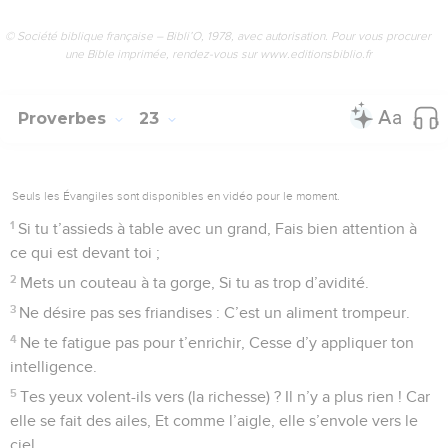
© Société biblique française – Bibli’O, 1978, avec autorisation. Pour vous procurer
une Bible imprimée, rendez-vous sur www.editionsbiblio.fr
Proverbes
23
Seuls les Évangiles sont disponibles en vidéo pour le moment.
1
Si tu t’assieds à table avec un grand, Fais bien attention à
ce qui est devant toi ;
2
Mets un couteau à ta gorge, Si tu as trop d’avidité.
3
Ne désire pas ses friandises : C’est un aliment trompeur.
4
Ne te fatigue pas pour t’enrichir, Cesse d’y appliquer ton
intelligence.
5
Tes yeux volent-ils vers (la richesse) ? Il n’y a plus rien ! Car
elle se fait des ailes, Et comme l’aigle, elle s’envole vers le
ciel.