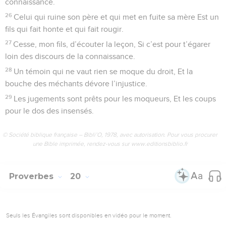
connaissance.
26
Celui qui ruine son père et qui met en fuite sa mère Est un
fils qui fait honte et qui fait rougir.
27
Cesse, mon fils, d’écouter la leçon, Si c’est pour t’égarer
loin des discours de la connaissance.
28
Un témoin qui ne vaut rien se moque du droit, Et la
bouche des méchants dévore l’injustice.
29
Les jugements sont prêts pour les moqueurs, Et les coups
pour le dos des insensés.
© Société biblique française – Bibli’O, 1978, avec autorisation. Pour vous procurer
une Bible imprimée, rendez-vous sur www.editionsbiblio.fr
Proverbes
20
Seuls les Évangiles sont disponibles en vidéo pour le moment.