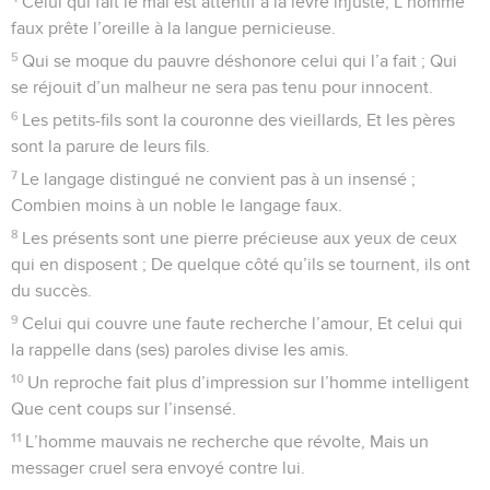
Celui qui fait le mal est attentif à la lèvre injuste, L’homme
faux prête l’oreille à la langue pernicieuse.
5
Qui se moque du pauvre déshonore celui qui l’a fait ; Qui
se réjouit d’un malheur ne sera pas tenu pour innocent.
6
Les petits-fils sont la couronne des vieillards, Et les pères
sont la parure de leurs fils.
7
Le langage distingué ne convient pas à un insensé ;
Combien moins à un noble le langage faux.
8
Les présents sont une pierre précieuse aux yeux de ceux
qui en disposent ; De quelque côté qu’ils se tournent, ils ont
du succès.
9
Celui qui couvre une faute recherche l’amour, Et celui qui
la rappelle dans (ses) paroles divise les amis.
10
Un reproche fait plus d’impression sur l’homme intelligent
Que cent coups sur l’insensé.
11
L’homme mauvais ne recherche que révolte, Mais un
messager cruel sera envoyé contre lui.