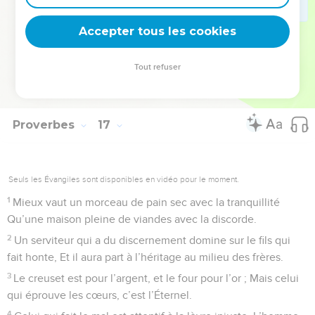
33
On jette le sort dans le pan de la robe, Mais toute décision
Accepter tous les cookies
vient de l’Éternel.
© Société biblique française – Bibli’O, 1978, avec autorisation. Pour vous procurer
Tout refuser
une Bible imprimée, rendez-vous sur www.editionsbiblio.fr
Proverbes
17
Seuls les Évangiles sont disponibles en vidéo pour le moment.
1
Mieux vaut un morceau de pain sec avec la tranquillité
Qu’une maison pleine de viandes avec la discorde.
2
Un serviteur qui a du discernement domine sur le fils qui
fait honte, Et il aura part à l’héritage au milieu des frères.
3
Le creuset est pour l’argent, et le four pour l’or ; Mais celui
qui éprouve les cœurs, c’est l’Éternel.
4