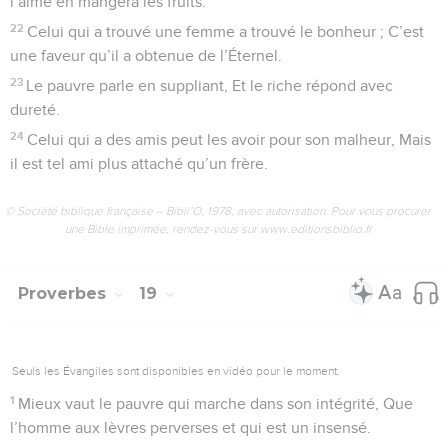
l’aime en mangera les fruits.
22
Celui qui a trouvé une femme a trouvé le bonheur ; C’est
une faveur qu’il a obtenue de l’Éternel.
23
Le pauvre parle en suppliant, Et le riche répond avec
dureté.
24
Celui qui a des amis peut les avoir pour son malheur, Mais
il est tel ami plus attaché qu’un frère.
© Société biblique française – Bibli’O, 1978, avec autorisation. Pour vous procurer
une Bible imprimée, rendez-vous sur www.editionsbiblio.fr
Proverbes
19
Seuls les Évangiles sont disponibles en vidéo pour le moment.
1
Mieux vaut le pauvre qui marche dans son intégrité, Que
l’homme aux lèvres perverses et qui est un insensé.