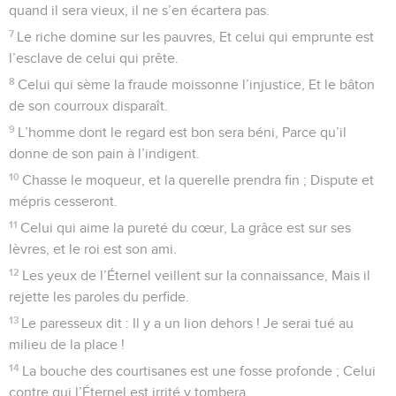
quand il sera vieux, il ne s’en écartera pas.
7
Le riche domine sur les pauvres, Et celui qui emprunte est
l’esclave de celui qui prête.
8
Celui qui sème la fraude moissonne l’injustice, Et le bâton
de son courroux disparaît.
9
L’homme dont le regard est bon sera béni, Parce qu’il
donne de son pain à l’indigent.
10
Chasse le moqueur, et la querelle prendra fin ; Dispute et
mépris cesseront.
11
Celui qui aime la pureté du cœur, La grâce est sur ses
lèvres, et le roi est son ami.
12
Les yeux de l’Éternel veillent sur la connaissance, Mais il
rejette les paroles du perfide.
13
Le paresseux dit : Il y a un lion dehors ! Je serai tué au
milieu de la place !
14
La bouche des courtisanes est une fosse profonde ; Celui
contre qui l’Éternel est irrité y tombera.