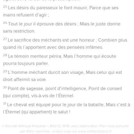
25
Les désirs du paresseux le font mourir, Parce que ses
mains refusent d’agir ;
26
Tout le jour il éprouve des désirs ; Mais le juste donne
sans restriction.
27
Le sacrifice des méchants est une horreur ; Combien plus
quand ils l’apportent avec des pensées infâmes.
28
Le témoin menteur périra, Mais l’homme qui écoute
pourra toujours parler.
29
L’homme méchant durcit son visage, Mais celui qui est
droit affermit sa voie.
30
Point de sagesse, point d’intelligence, Point de conseil
(qui compte), vis-à-vis de l’Éternel.
31
Le cheval est équipé pour le jour de la bataille, Mais c’est à
l’Éternel (qu’appartient) le salut !
© Société biblique française – Bibli’O, 1978, avec autorisation. Pour vous procurer
une Bible imprimée, rendez-vous sur www.editionsbiblio.fr