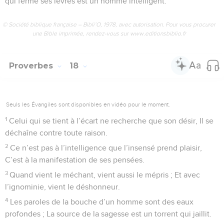
qui ferme ses lèvres est un homme intelligent.
© Société biblique française – Bibli’O, 1978, avec autorisation. Pour vous procurer
une Bible imprimée, rendez-vous sur www.editionsbiblio.fr
Proverbes
18
Seuls les Évangiles sont disponibles en vidéo pour le moment.
1
Celui qui se tient à l’écart ne recherche que son désir, Il se
déchaîne contre toute raison.
2
Ce n’est pas à l’intelligence que l’insensé prend plaisir,
C’est à la manifestation de ses pensées.
3
Quand vient le méchant, vient aussi le mépris ; Et avec
l’ignominie, vient le déshonneur.
4
Les paroles de la bouche d’un homme sont des eaux
profondes ; La source de la sagesse est un torrent qui jaillit.