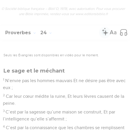
© Société biblique française – Bibli’O, 1978, avec autorisation. Pour vous procurer
une Bible imprimée, rendez-vous sur www.editionsbiblio.fr
Proverbes
24
Seuls les Évangiles sont disponibles en vidéo pour le moment.
Le sage et le méchant
1
N’envie pas les hommes mauvais Et ne désire pas être avec
eux ;
2
Car leur cœur médite la ruine, Et leurs lèvres causent de la
peine.
3
C’est par la sagesse qu’une maison se construit, Et par
l’intelligence qu’elle s’affermit ;
4
C’est par la connaissance que les chambres se remplissent