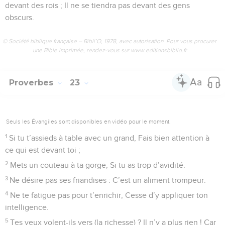
devant des rois ; Il ne se tiendra pas devant des gens
obscurs.
© Société biblique française – Bibli’O, 1978, avec autorisation. Pour vous procurer
une Bible imprimée, rendez-vous sur www.editionsbiblio.fr
Proverbes
23
Seuls les Évangiles sont disponibles en vidéo pour le moment.
1
Si tu t’assieds à table avec un grand, Fais bien attention à
ce qui est devant toi ;
2
Mets un couteau à ta gorge, Si tu as trop d’avidité.
3
Ne désire pas ses friandises : C’est un aliment trompeur.
4
Ne te fatigue pas pour t’enrichir, Cesse d’y appliquer ton
intelligence.
5
Tes yeux volent-ils vers (la richesse) ? Il n’y a plus rien ! Car