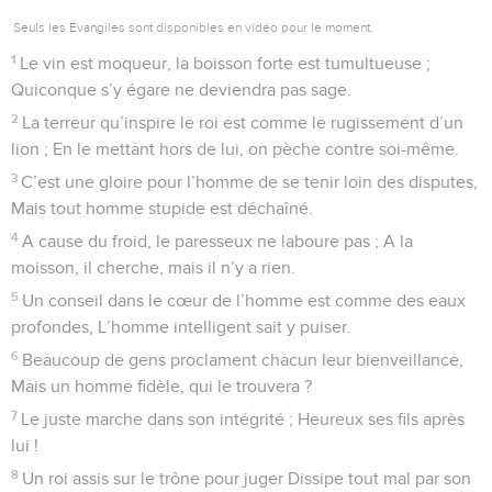
Seuls les Évangiles sont disponibles en vidéo pour le moment.
1
Le vin est moqueur, la boisson forte est tumultueuse ;
Quiconque s’y égare ne deviendra pas sage.
2
La terreur qu’inspire le roi est comme le rugissement d’un
lion ; En le mettant hors de lui, on pèche contre soi-même.
3
C’est une gloire pour l’homme de se tenir loin des disputes,
Mais tout homme stupide est déchaîné.
4
A cause du froid, le paresseux ne laboure pas ; A la
moisson, il cherche, mais il n’y a rien.
5
Un conseil dans le cœur de l’homme est comme des eaux
profondes, L’homme intelligent sait y puiser.
6
Beaucoup de gens proclament chacun leur bienveillance,
Mais un homme fidèle, qui le trouvera ?
7
Le juste marche dans son intégrité ; Heureux ses fils après
lui !
8
Un roi assis sur le trône pour juger Dissipe tout mal par son