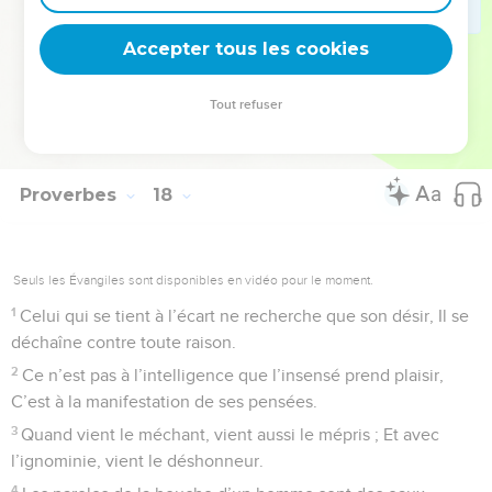
28
Même le stupide, quand il se tait, passe pour sage ; Celui
Accepter tous les cookies
qui ferme ses lèvres est un homme intelligent.
© Société biblique française – Bibli’O, 1978, avec autorisation. Pour vous procurer
Tout refuser
une Bible imprimée, rendez-vous sur www.editionsbiblio.fr
Proverbes
18
Seuls les Évangiles sont disponibles en vidéo pour le moment.
1
Celui qui se tient à l’écart ne recherche que son désir, Il se
déchaîne contre toute raison.
2
Ce n’est pas à l’intelligence que l’insensé prend plaisir,
C’est à la manifestation de ses pensées.
3
Quand vient le méchant, vient aussi le mépris ; Et avec
l’ignominie, vient le déshonneur.
4