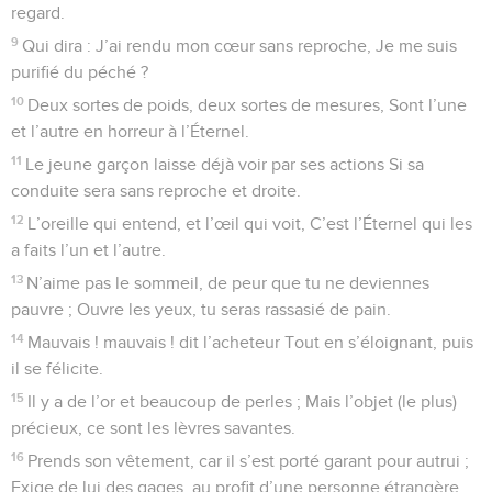
regard.
9
Qui dira : J’ai rendu mon cœur sans reproche, Je me suis
purifié du péché ?
10
Deux sortes de poids, deux sortes de mesures, Sont l’une
et l’autre en horreur à l’Éternel.
11
Le jeune garçon laisse déjà voir par ses actions Si sa
conduite sera sans reproche et droite.
12
L’oreille qui entend, et l’œil qui voit, C’est l’Éternel qui les
a faits l’un et l’autre.
13
N’aime pas le sommeil, de peur que tu ne deviennes
pauvre ; Ouvre les yeux, tu seras rassasié de pain.
14
Mauvais ! mauvais ! dit l’acheteur Tout en s’éloignant, puis
il se félicite.
15
Il y a de l’or et beaucoup de perles ; Mais l’objet (le plus)
précieux, ce sont les lèvres savantes.
16
Prends son vêtement, car il s’est porté garant pour autrui ;
Exige de lui des gages, au profit d’une personne étrangère.