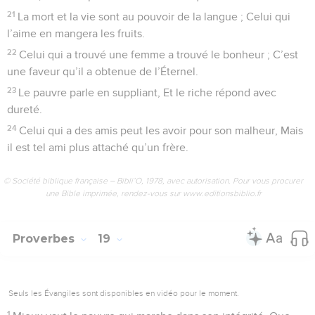
21
La mort et la vie sont au pouvoir de la langue ; Celui qui
l’aime en mangera les fruits.
22
Celui qui a trouvé une femme a trouvé le bonheur ; C’est
une faveur qu’il a obtenue de l’Éternel.
23
Le pauvre parle en suppliant, Et le riche répond avec
dureté.
24
Celui qui a des amis peut les avoir pour son malheur, Mais
il est tel ami plus attaché qu’un frère.
© Société biblique française – Bibli’O, 1978, avec autorisation. Pour vous procurer
une Bible imprimée, rendez-vous sur www.editionsbiblio.fr
Proverbes
19
Seuls les Évangiles sont disponibles en vidéo pour le moment.
1