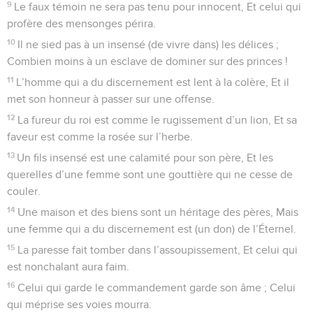
9
Le faux témoin ne sera pas tenu pour innocent, Et celui qui
profère des mensonges périra.
10
Il ne sied pas à un insensé (de vivre dans) les délices ;
Combien moins à un esclave de dominer sur des princes !
11
L’homme qui a du discernement est lent à la colère, Et il
met son honneur à passer sur une offense.
12
La fureur du roi est comme le rugissement d’un lion, Et sa
faveur est comme la rosée sur l’herbe.
13
Un fils insensé est une calamité pour son père, Et les
querelles d’une femme sont une gouttière qui ne cesse de
couler.
14
Une maison et des biens sont un héritage des pères, Mais
une femme qui a du discernement est (un don) de l’Éternel.
15
La paresse fait tomber dans l’assoupissement, Et celui qui
est nonchalant aura faim.
16
Celui qui garde le commandement garde son âme ; Celui
qui méprise ses voies mourra.