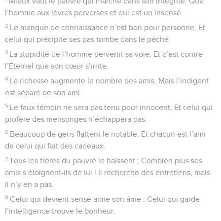
Mieux vaut le pauvre qui marche dans son intégrité, Que
l’homme aux lèvres perverses et qui est un insensé.
2
Le manque de connaissance n’est bon pour personne, Et
celui qui précipite ses pas tombe dans le péché.
3
La stupidité de l’homme pervertit sa voie, Et c’est contre
l’Éternel que son cœur s’irrite.
4
La richesse augmente le nombre des amis, Mais l’indigent
est séparé de son ami.
5
Le faux témoin ne sera pas tenu pour innocent, Et celui qui
profère des mensonges n’échappera pas.
6
Beaucoup de gens flattent le notable, Et chacun est l’ami
de celui qui fait des cadeaux.
7
Tous les frères du pauvre le haïssent ; Combien plus ses
amis s’éloignent-ils de lui ! Il recherche des entretiens, mais
il n’y en a pas.
8
Celui qui devient sensé aime son âme ; Celui qui garde
l’intelligence trouve le bonheur.