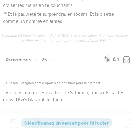
croiser les mains en te couchant !...
34
Et la pauvreté te surprendra, en rôdant, Et la disette
comme un homme en armes.
© Société biblique française – Bibli’O, 1978, avec autorisation. Pour vous procurer
une Bible imprimée, rendez-vous sur www.editionsbiblio.fr
Proverbes
25
Seuls les Évangiles sont disponibles en vidéo pour le moment.
1
Voici encore des Proverbes de Salomon, transcrits par les
gens d’Ézéchias, roi de Juda.
Proverbes divers
2
La gloire de Dieu, c’est de cacher les choses ; La gloire des
Contenus
Versions
Commentaires
Strong
Dictionnaire
rois, c’est de scruter les choses.