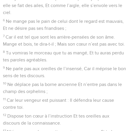
elle se fait des ailes, Et comme l’aigle, elle s’envole vers le
ciel.
6
Ne mange pas le pain de celui dont le regard est mauvais,
Et ne désire pas ses friandises ;
7
Car il est tel que sont les arrière-pensées de son âme.
Mange et bois, te dira-t-il ; Mais son cœur n’est pas avec toi.
8
Tu vomiras le morceau que tu as mangé, Et tu auras perdu
tes paroles agréables.
9
Ne parle pas aux oreilles de l’insensé, Car il méprise le bon
sens de tes discours.
10
Ne déplace pas la borne ancienne Et n’entre pas dans le
champ des orphelins ;
11
Car leur vengeur est puissant : Il défendra leur cause
contre toi.
12
Dispose ton cœur à l’instruction Et tes oreilles aux
discours de la connaissance.
13