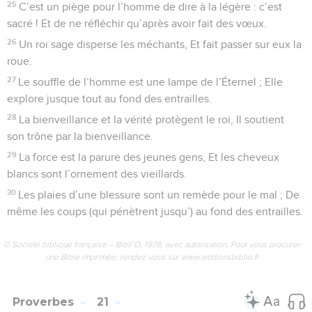
25
C’est un piège pour l’homme de dire à la légère : c’est
sacré ! Et de ne réfléchir qu’après avoir fait des vœux.
26
Un roi sage disperse les méchants, Et fait passer sur eux la
roue.
27
Le souffle de l’homme est une lampe de l’Éternel ; Elle
explore jusque tout au fond des entrailles.
28
La bienveillance et la vérité protègent le roi, Il soutient
son trône par la bienveillance.
29
La force est la parure des jeunes gens, Et les cheveux
blancs sont l’ornement des vieillards.
30
Les plaies d’une blessure sont un remède pour le mal ; De
même les coups (qui pénètrent jusqu’) au fond des entrailles.
© Société biblique française – Bibli’O, 1978, avec autorisation. Pour vous procurer
une Bible imprimée, rendez-vous sur www.editionsbiblio.fr
Proverbes
21