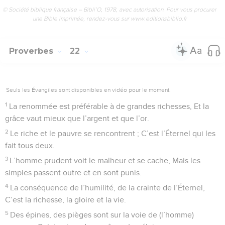
© Société biblique française – Bibli’O, 1978, avec autorisation. Pour vous procurer
une Bible imprimée, rendez-vous sur www.editionsbiblio.fr
Proverbes
22
Seuls les Évangiles sont disponibles en vidéo pour le moment.
1
La renommée est préférable à de grandes richesses, Et la
grâce vaut mieux que l’argent et que l’or.
2
Le riche et le pauvre se rencontrent ; C’est l’Éternel qui les
fait tous deux.
3
L’homme prudent voit le malheur et se cache, Mais les
simples passent outre et en sont punis.
4
La conséquence de l’humilité, de la crainte de l’Éternel,
C’est la richesse, la gloire et la vie.
5
Des épines, des pièges sont sur la voie de (l’homme)