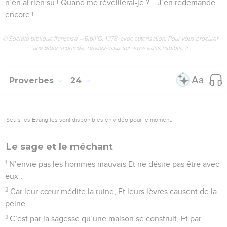
n’en ai rien su ! Quand me réveillerai-je ?... J’en redemande
encore !
© Société biblique française – Bibli’O, 1978, avec autorisation. Pour vous procurer
une Bible imprimée, rendez-vous sur www.editionsbiblio.fr
Proverbes
24
Seuls les Évangiles sont disponibles en vidéo pour le moment.
Le sage et le méchant
1
N’envie pas les hommes mauvais Et ne désire pas être avec
eux ;
2
Car leur cœur médite la ruine, Et leurs lèvres causent de la
peine.
3
C’est par la sagesse qu’une maison se construit, Et par