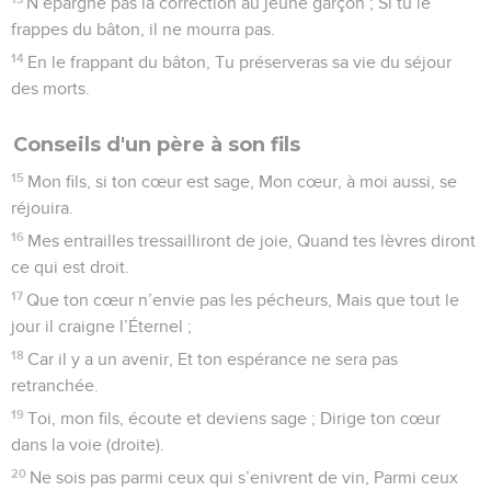
N’épargne pas la correction au jeune garçon ; Si tu le
frappes du bâton, il ne mourra pas.
14
En le frappant du bâton, Tu préserveras sa vie du séjour
des morts.
Conseils d'un père à son fils
15
Mon fils, si ton cœur est sage, Mon cœur, à moi aussi, se
réjouira.
16
Mes entrailles tressailliront de joie, Quand tes lèvres diront
ce qui est droit.
17
Que ton cœur n’envie pas les pécheurs, Mais que tout le
jour il craigne l’Éternel ;
18
Car il y a un avenir, Et ton espérance ne sera pas
retranchée.
19
Toi, mon fils, écoute et deviens sage ; Dirige ton cœur
dans la voie (droite).
20
Ne sois pas parmi ceux qui s’enivrent de vin, Parmi ceux