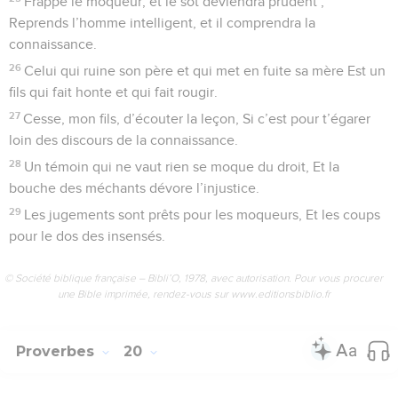
Frappe le moqueur, et le sot deviendra prudent ;
Reprends l’homme intelligent, et il comprendra la
connaissance.
26
Celui qui ruine son père et qui met en fuite sa mère Est un
fils qui fait honte et qui fait rougir.
27
Cesse, mon fils, d’écouter la leçon, Si c’est pour t’égarer
loin des discours de la connaissance.
28
Un témoin qui ne vaut rien se moque du droit, Et la
bouche des méchants dévore l’injustice.
29
Les jugements sont prêts pour les moqueurs, Et les coups
pour le dos des insensés.
© Société biblique française – Bibli’O, 1978, avec autorisation. Pour vous procurer
une Bible imprimée, rendez-vous sur www.editionsbiblio.fr
Proverbes
20