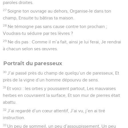
paroles droites.
27
Soigne ton ouvrage au dehors, Organise-le dans ton
champ, Ensuite tu bâtiras ta maison.
28
Ne témoigne pas sans cause contre ton prochain ;
Voudrais-tu séduire par tes lèvres ?
29
Ne dis pas : Comme il m’a fait, ainsi je lui ferai, Je rendrai
à chacun selon ses œuvres.
Portrait du paresseux
30
J’ai passé près du champ de quelqu’un de paresseux, Et
près de la vigne d’un homme dépourvu de sens.
31
Et voici : les orties y poussaient partout, Les mauvaises
herbes en couvraient la surface, Et son mur de pierres était
abattu.
32
J’ai regardé d’un cœur attentif, J’ai vu, j’en ai tiré
instruction.
33
Un peu de sommeil, un peu d’assoupissement, Un peu