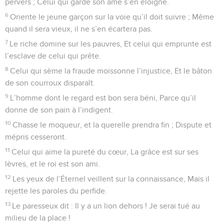
pervers ; Celui qui garde son âme s’en éloigne.
6
Oriente le jeune garçon sur la voie qu’il doit suivre ; Même
quand il sera vieux, il ne s’en écartera pas.
7
Le riche domine sur les pauvres, Et celui qui emprunte est
l’esclave de celui qui prête.
8
Celui qui sème la fraude moissonne l’injustice, Et le bâton
de son courroux disparaît.
9
L’homme dont le regard est bon sera béni, Parce qu’il
donne de son pain à l’indigent.
10
Chasse le moqueur, et la querelle prendra fin ; Dispute et
mépris cesseront.
11
Celui qui aime la pureté du cœur, La grâce est sur ses
lèvres, et le roi est son ami.
12
Les yeux de l’Éternel veillent sur la connaissance, Mais il
rejette les paroles du perfide.
13
Le paresseux dit : Il y a un lion dehors ! Je serai tué au
milieu de la place !