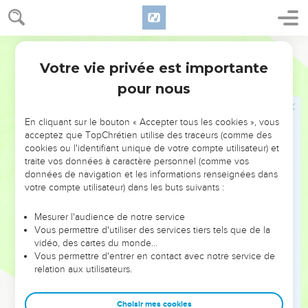
recherche le désastre.
20
Un cœur fourbe ne trouve pas le bonheur, Et celui dont la
langue est perverse tombe dans le malheur.
Segond 1978 (Colombe)
21
Celui qui donne naissance à un insensé aura du chagrin ;
Votre vie privée est importante
Proverbes
17
Le père d’un fou ne peut pas se réjouir.
pour nous
22
Un cœur joyeux est un bon remède, Mais un esprit abattu
dessèche les os.
En cliquant sur le bouton « Accepter tous les cookies », vous
acceptez que TopChrétien utilise des traceurs (comme des
23
Le méchant accepte des présents sous le manteau Pour
cookies ou l'identifiant unique de votre compte utilisateur) et
pervertir les sentiers du droit.
traite vos données à caractère personnel (comme vos
24
données de navigation et les informations renseignées dans
La sagesse est tout près de l’homme intelligent, Mais les
votre compte utilisateur) dans les buts suivants :
yeux de l’insensé vont à l’extrémité de la terre.
25
Un fils insensé donne du mécontentement à son père Et
Mesurer l'audience de notre service
de l’amertume à celle qui l’a enfanté.
Vous permettre d'utiliser des services tiers tels que de la
vidéo, des cartes du monde…
26
Il n’est pas bon de faire payer même une amende à un
Vous permettre d'entrer en contact avec notre service de
juste, Ni de frapper les nobles à cause de leur droiture.
relation aux utilisateurs.
27
Celui qui ménage ses discours possède la connaissance,
Et celui qui a l’esprit calme est un homme intelligent.
Choisir mes cookies