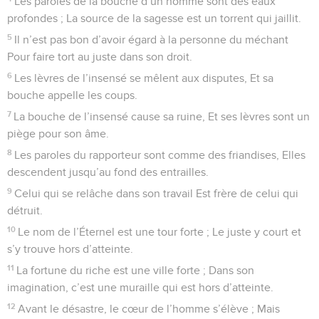
Les paroles de la bouche d’un homme sont des eaux
profondes ; La source de la sagesse est un torrent qui jaillit.
5
Il n’est pas bon d’avoir égard à la personne du méchant
Pour faire tort au juste dans son droit.
6
Les lèvres de l’insensé se mêlent aux disputes, Et sa
bouche appelle les coups.
7
La bouche de l’insensé cause sa ruine, Et ses lèvres sont un
piège pour son âme.
8
Les paroles du rapporteur sont comme des friandises, Elles
descendent jusqu’au fond des entrailles.
9
Celui qui se relâche dans son travail Est frère de celui qui
détruit.
10
Le nom de l’Éternel est une tour forte ; Le juste y court et
s’y trouve hors d’atteinte.
11
La fortune du riche est une ville forte ; Dans son
imagination, c’est une muraille qui est hors d’atteinte.
12
Avant le désastre, le cœur de l’homme s’élève ; Mais