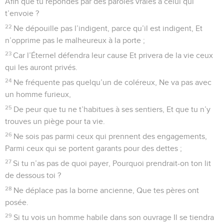
Afin que tu répondes par des paroles vraies à celui qui
t’envoie ?
22
Ne dépouille pas l’indigent, parce qu’il est indigent, Et
n’opprime pas le malheureux à la porte ;
23
Car l’Éternel défendra leur cause Et privera de la vie ceux
qui les auront privés.
24
Ne fréquente pas quelqu’un de coléreux, Ne va pas avec
un homme furieux,
25
De peur que tu ne t’habitues à ses sentiers, Et que tu n’y
trouves un piège pour ta vie.
26
Ne sois pas parmi ceux qui prennent des engagements,
Parmi ceux qui se portent garants pour des dettes ;
27
Si tu n’as pas de quoi payer, Pourquoi prendrait-on ton lit
de dessous toi ?
28
Ne déplace pas la borne ancienne, Que tes pères ont
posée.
29
Si tu vois un homme habile dans son ouvrage Il se tiendra