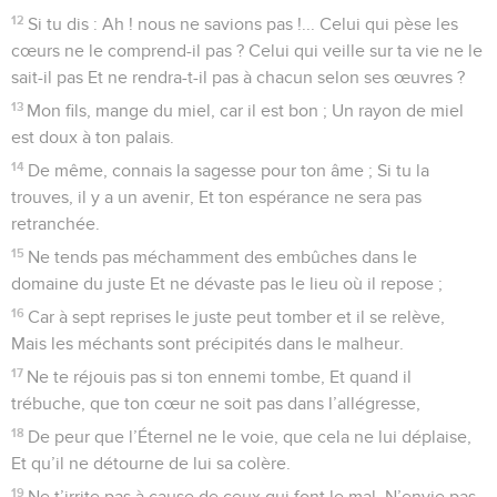
12
Si tu dis : Ah ! nous ne savions pas !... Celui qui pèse les
cœurs ne le comprend-il pas ? Celui qui veille sur ta vie ne le
sait-il pas Et ne rendra-t-il pas à chacun selon ses œuvres ?
13
Mon fils, mange du miel, car il est bon ; Un rayon de miel
est doux à ton palais.
14
De même, connais la sagesse pour ton âme ; Si tu la
trouves, il y a un avenir, Et ton espérance ne sera pas
retranchée.
15
Ne tends pas méchamment des embûches dans le
domaine du juste Et ne dévaste pas le lieu où il repose ;
16
Car à sept reprises le juste peut tomber et il se relève,
Mais les méchants sont précipités dans le malheur.
17
Ne te réjouis pas si ton ennemi tombe, Et quand il
trébuche, que ton cœur ne soit pas dans l’allégresse,
18
De peur que l’Éternel ne le voie, que cela ne lui déplaise,
Et qu’il ne détourne de lui sa colère.
19
Ne t’irrite pas à cause de ceux qui font le mal, N’envie pas