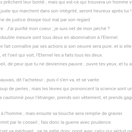
 prêchent leur bonté ; mais qui est-ce qui trouvera un homme vé
 juste qui marchent dans son intégrité, seront heureux après lui !
ône de justice dissipe tout mal par son regard.
re : J'ai purifié mon coeur ; je suis net de mon péché ?
 double mesure sont tous deux en abomination à l'Eternel.
ait connaître par ses actions si son oeuvre sera pure, et si elle 
 et l'oeil qui voit, l'Eternel les a faits tous les deux.
il, de peur que tu ne deviennes pauvre ; ouvre tes yeux, et tu 
mauvais, dit l'acheteur ; puis il s'en va, et se vante.
aucoup de perles ; mais les lèvres qui prononcent la science sont u
 cautionné pour l'étranger, prends son vêtement, et prends gag
 à l'homme ; mais ensuite sa bouche sera remplie de gravier.
mit par le conseil ; fais donc la guerre avec prudence.
ecret va médisant ; ne te mêle donc point avec celui qui séduit pa