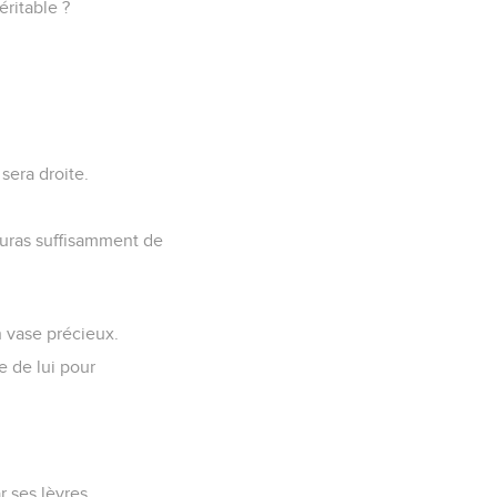
ritable ?
sera droite.
auras suffisamment de
n vase précieux.
e de lui pour
r ses lèvres.