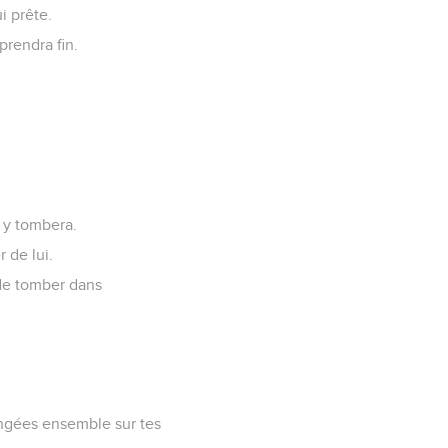
i prête.
prendra fin.
, y tombera.
r de lui.
 de tomber dans
rangées ensemble sur tes