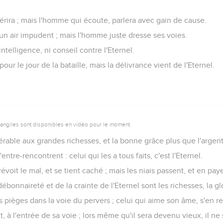
rira ; mais l'homme qui écoute, parlera avec gain de cause.
 air impudent ; mais l'homme juste dresse ses voies.
 intelligence, ni conseil contre l'Eternel.
our le jour de la bataille, mais la délivrance vient de l'Eternel.
vangiles sont disponibles en vidéo pour le moment.
able aux grandes richesses, et la bonne grâce plus que l'argent n
entre-rencontrent : celui qui les a tous faits, c'est l'Eternel.
voit le mal, et se tient caché ; mais les niais passent, et en pa
onnaireté et de la crainte de l'Eternel sont les richesses, la gloi
s pièges dans la voie du pervers ; celui qui aime son âme, s'en ret
t, à l'entrée de sa voie ; lors même qu'il sera devenu vieux, il ne 