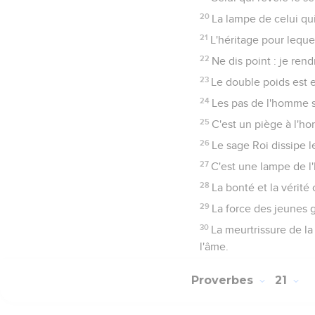
20
La lampe de celui qui
21
L'héritage pour leque
22
Ne dis point : je rendr
23
Le double poids est e
24
Les pas de l'homme s
25
C'est un piège à l'h
26
Le sage Roi dissipe l
27
C'est une lampe de l'
28
La bonté et la vérité 
29
La force des jeunes g
30
La meurtrissure de l
l'âme.
Proverbes
21