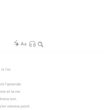
i l'or.
yent l'amende.
re et la vie.
irera loin.
s'en retirera point.