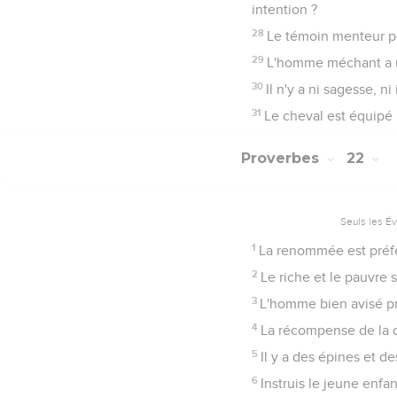
intention ?
28
Le témoin menteur pé
29
L'homme méchant a un
30
Il n'y a ni sagesse, ni
31
Le cheval est équipé p
Proverbes
22
Seuls les É
1
La renommée est préfér
2
Le riche et le pauvre s'
3
L'homme bien avisé pré
4
La récompense de la déb
5
Il y a des épines et de
6
Instruis le jeune enfan