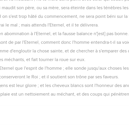
 maudit son père, ou sa mère, sera éteinte dans les ténèbres les 
l on s'est trop hâté du commencement, ne sera point béni sur la f
ai le mal ; mais attends l'Eternel, et il te délivrera.
n abomination à l'Eternel, et la fausse balance n'[est] pas bonne.
ont de par l'Eternel, comment donc l'homme entendra-t-il sa voi
omme d'engloutir la chose sainte, et de chercher à s'emparer des
es méchants, et fait tourner la roue sur eux.
Eternel que l'esprit de l'homme ; elle sonde jusqu'aux choses le
conserveront le Roi ; et il soutient son trône par ses faveurs.
ens est leur gloire ; et les cheveux blancs sont l'honneur des an
a plaie est un nettoiement au méchant, et des coups qui pénètren