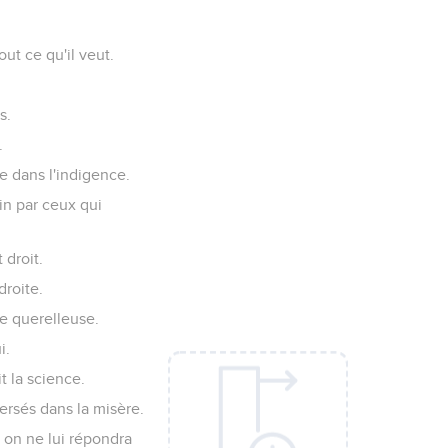
out ce qu'il veut.
s.
.
e dans l'indigence.
in par ceux qui
 droit.
droite.
e querelleuse.
i.
t la science.
rsés dans la misère.
t on ne lui répondra