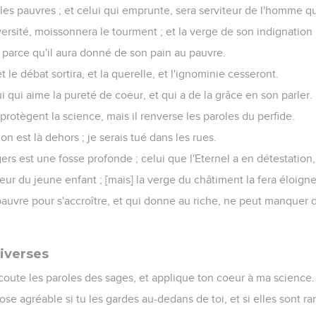
les pauvres ; et celui qui emprunte, sera serviteur de l'homme qu
ersité, moissonnera le tourment ; et la verge de son indignation 
, parce qu'il aura donné de son pain au pauvre.
le débat sortira, et la querelle, et l'ignominie cesseront.
i qui aime la pureté de coeur, et qui a de la grâce en son parler.
protègent la science, mais il renverse les paroles du perfide.
ion est là dehors ; je serais tué dans les rues.
rs est une fosse profonde ; celui que l'Eternel a en détestation
oeur du jeune enfant ; [mais] la verge du châtiment la fera éloigne
u pauvre pour s'accroître, et qui donne au riche, ne peut manquer
iverses
 écoute les paroles des sages, et applique ton coeur à ma science.
ose agréable si tu les gardes au-dedans de toi, et si elles sont 