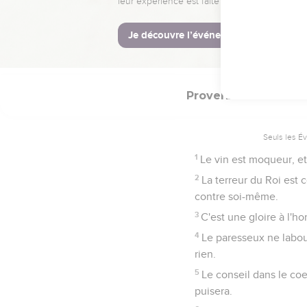
27
Mon fils, cesse d'ouï
28
Le témoin qui a un ma
29
Les jugements sont p
Proverbes
20
Seuls les É
1
Le vin est moqueur, et
2
La terreur du Roi est 
contre soi-même.
3
C'est une gloire à l'
4
Le paresseux ne labour
rien.
5
Le conseil dans le co
puisera.