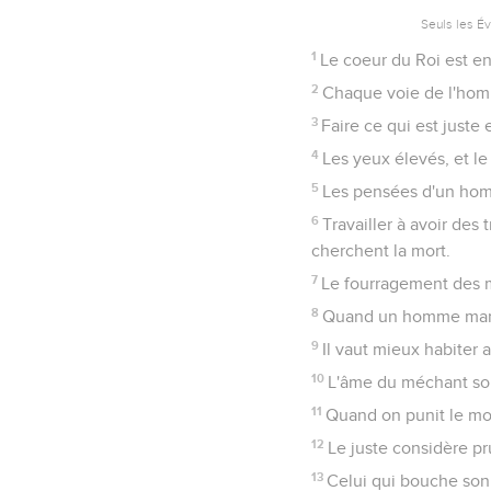
Seuls les É
1
Le coeur du Roi est en 
2
Chaque voie de l'homm
3
Faire ce qui est juste
4
Les yeux élevés, et le
5
Les pensées d'un homm
6
Travailler à avoir des
cherchent la mort.
7
Le fourragement des mé
8
Quand un homme marche 
9
Il vaut mieux habiter
10
L'âme du méchant souh
11
Quand on punit le moqu
12
Le juste considère p
13
Celui qui bouche son o