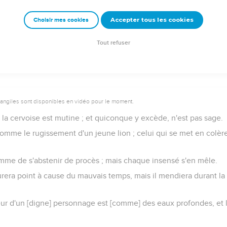
r ce qui te pourrait apprendre à te fourvoyer des paroles de la sci
Accepter tous les cookies
Choisir mes cookies
uvais coeur se moque de la justice ; et la bouche des méchants e
réparés pour les moqueurs, et les grands coups pour le dos des 
Tout refuser
vangiles sont disponibles en vidéo pour le moment.
 la cervoise est mutine ; et quiconque y excède, n'est pas sage.
comme le rugissement d'un jeune lion ; celui qui se met en colèr
homme de s'abstenir de procès ; mais chaque insensé s'en mêle.
era point à cause du mauvais temps, mais il mendiera durant la m
eur d'un [digne] personnage est [comme] des eaux profondes, et l