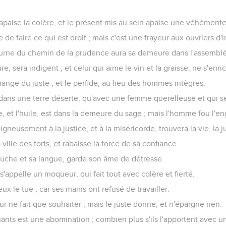
 apaise la colère, et le présent mis au sein apaise une véhémente
e de faire ce qui est droit ; mais c'est une frayeur aux ouvriers d'i
rne du chemin de la prudence aura sa demeure dans l'assemblé
e, sera indigent ; et celui qui aime le vin et la graisse, ne s'enric
ange du juste ; et le perfide, au lieu des hommes intègres.
 dans une terre déserte, qu'avec une femme querelleuse et qui s
e, et l'huile, est dans la demeure du sage ; mais l'homme fou l'eng
gneusement à la justice, et à la miséricorde, trouvera la vie, la jus
ville des forts, et rabaisse la force de sa confiance.
ouche et sa langue, garde son âme de détresse.
'appelle un moqueur, qui fait tout avec colère et fierté.
ux le tue ; car ses mains ont refusé de travailler.
 jour ne fait que souhaiter ; mais le juste donne, et n'épargne rien.
hants est une abomination ; combien plus s'ils l'apportent avec