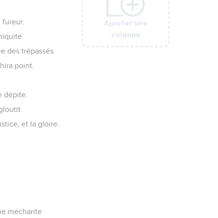
Ajouter une
Ajouter une
Ajouter une
Ajouter une
Ajouter une
Ajouter une
 fureur.
colonne
colonne
colonne
colonne
colonne
colonne
niquité.
e des trépassés.
hira point.
e dépite.
loutit.
tice, et la gloire.
 une méchante