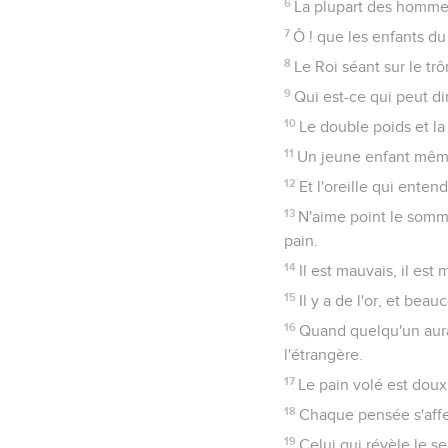
6
La plupart des hommes
7
Ô ! que les enfants du
8
Le Roi séant sur le tr
9
Qui est-ce qui peut di
10
Le double poids et la
11
Un jeune enfant même f
12
Et l'oreille qui entend,
13
N'aime point le somme
pain.
14
Il est mauvais, il est 
15
Il y a de l'or, et be
16
Quand quelqu'un aura
l'étrangère.
17
Le pain volé est doux
18
Chaque pensée s'affer
19
Celui qui révèle le s