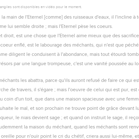
vangiles sont disponibles en vidéo pour le moment.
la main de l'Eternel [comme] des ruisseaux d'eaux, il l'incline à t
e lui semble droite ; mais l'Eternel pèse les coeurs.
 et droit, est une chose que l'Eternel aime mieux que des sacrifice
 coeur enflé, est le labourage des méchants, qui n'est que péché
e diligent le conduisent à l'abondance, mais tout étourdi tomb
 trésors par une langue trompeuse, c'est une vanité poussée au lo
chants les abattra, parce qu'ils auront refusé de faire ce qui est
de travers, il s'égare ; mais l'oeuvre de celui qui est pur, est 
 au coin d'un toit, que dans une maison spacieuse avec une femm
aite le mal, et son prochain ne trouve point de grâce devant lu
eur, le niais devient sage ; et quand on instruit le sage, il reçoi
rudemment la maison du méchant, quand les méchants sont renve
reille pour n'ouïr point le cri du chétif, criera aussi lui-même, e