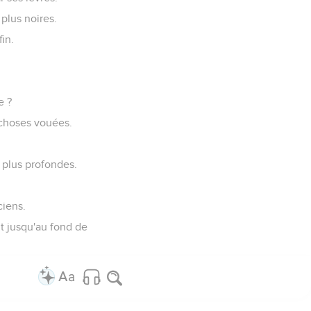
plus noires.
in.
e ?
 choses vouées.
s plus profondes.
ciens.
t jusqu'au fond de