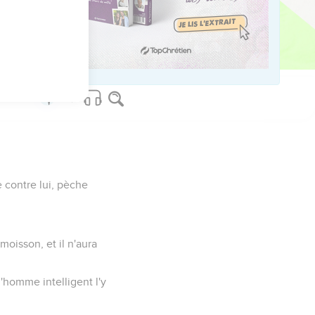
ence.
ngloutit l'iniquité.
fous.
e contre lui, pèche
oisson, et il n'aura
'homme intelligent l'y