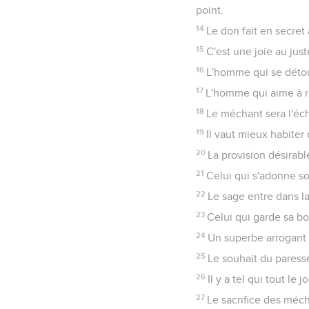
point.
14
Le don fait en secret
15
C'est une joie au just
16
L'homme qui se détou
17
L'homme qui aime à rir
18
Le méchant sera l'éch
19
Il vaut mieux habiter
20
La provision désirabl
21
Celui qui s'adonne soi
22
Le sage entre dans la 
23
Celui qui garde sa b
24
Un superbe arrogant s
25
Le souhait du paresse
26
Il y a tel qui tout le
27
Le sacrifice des méc