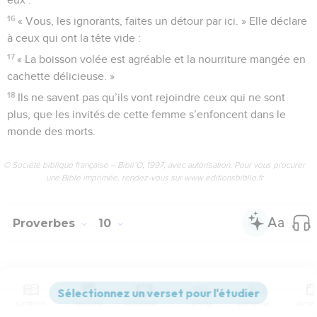
16
« Vous, les ignorants, faites un détour par ici. » Elle déclare
à ceux qui ont la tête vide :
17
« La boisson volée est agréable et la nourriture mangée en
cachette délicieuse. »
18
Ils ne savent pas qu’ils vont rejoindre ceux qui ne sont
plus, que les invités de cette femme s’enfoncent dans le
monde des morts.
© Société biblique française – Bibli’O, 1997, avec autorisation. Pour vous procurer
une Bible imprimée, rendez-vous sur www.editionsbiblio.fr
Proverbes
10
Seuls les Évangiles sont disponibles en vidéo pour le moment.
Contenus
Versions
Commentaires
Strong
Dictionnaire
Collection de proverbes sur la vie morale