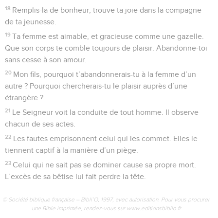
18
Remplis-la de bonheur, trouve ta joie dans la compagne
de ta jeunesse.
19
Ta femme est aimable, et gracieuse comme une gazelle.
Que son corps te comble toujours de plaisir. Abandonne-toi
sans cesse à son amour.
20
Mon fils, pourquoi t’abandonnerais-tu à la femme d’un
autre ? Pourquoi chercherais-tu le plaisir auprès d’une
étrangère ?
21
Le Seigneur voit la conduite de tout homme. Il observe
chacun de ses actes.
22
Les fautes emprisonnent celui qui les commet. Elles le
tiennent captif à la manière d’un piège.
23
Celui qui ne sait pas se dominer cause sa propre mort.
L’excès de sa bêtise lui fait perdre la tête.
© Société biblique française – Bibli’O, 1997, avec autorisation. Pour vous procurer
une Bible imprimée, rendez-vous sur www.editionsbiblio.fr