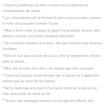
2
Alors tu profiteras de mes conseils et tu parleras en
connaissance de cause.
3
Les sollicitations de la femme d’autrui sont sucrées comme
le miel, onctueuses comme l’huile.
4
Mais à la fin celle-ci laisse le goût d’une plante amère, elle
blesse comme une arme à double tranchant.
5
Sa conduite entraîne à la mort, ses pas mènent tout droit au
tombeau.
6
Elle ne suit pas la route de la vie, elle se trompe de chemin
sans le savoir.
7
Mon fils, écoute-moi donc, ne rejette pas mes conseils.
8
Tiens-toi éloigné d’une femme de ce genre et n’approche
même pas du seuil de sa maison.
9
Ne te mets pas à la merci d’un autre homme, évite qu’un
mari sans pitié ne ruine ta vie.
10
Sinon, des étrangers seront nourris par tes efforts, ton