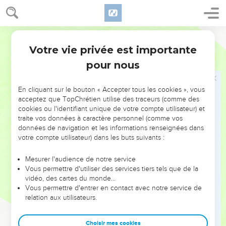
s’engager sur des voies obscures.
14
Ils s’amusent à mal faire, ils prennent plaisir à la
méchanceté.
Français Courant
15
Leur comportement est tortueux, leur façon de faire pleine
Votre vie privée est importante
Proverbes
2
de détours.
pour nous
16
De cette manière tu éviteras d’être séduit par une femme
qui n’est pas la tienne, une étrangère aux paroles flatteuses
En cliquant sur le bouton « Accepter tous les cookies », vous
acceptez que TopChrétien utilise des traceurs (comme des
17
qui a abandonné son premier compagnon et oublié
cookies ou l'identifiant unique de votre compte utilisateur) et
l’alliance conclue avec son Dieu.
traite vos données à caractère personnel (comme vos
18
données de navigation et les informations renseignées dans
Son comportement la fait sombrer vers la mort, sa
votre compte utilisateur) dans les buts suivants :
conduite l’entraîne chez ceux qui ne sont plus.
19
Celui qui va chez elle n’en revient pas, il ne retrouve pas
Mesurer l'audience de notre service
le chemin de la vie.
Vous permettre d'utiliser des services tiers tels que de la
vidéo, des cartes du monde…
20
Choisis donc la conduite des bons, imite le comportement
Vous permettre d'entrer en contact avec notre service de
des justes.
relation aux utilisateurs.
21
Car les gens loyaux et intègres habiteront dans ce pays et
pourront y rester.
Choisir mes cookies