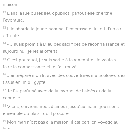
maison.
12
Dans la rue ou les lieux publics, partout elle cherche
l’aventure.
13
Elle aborde le jeune homme, l’embrasse et lui dit d’un air
effronté :
14
« J’avais promis à Dieu des sacrifices de reconnaissance et
aujourd’hui, je les ai offerts.
15
C’est pourquoi, je suis sortie à ta rencontre. Je voulais
faire ta connaissance et je t’ai trouvé.
16
J’ai préparé mon lit avec des couvertures multicolores, des
tissus en lin d’Égypte.
17
Je l’ai parfumé avec de la myrrhe, de l’aloès et de la
cannelle.
18
Viens, enivrons-nous d’amour jusqu’au matin, jouissons
ensemble du plaisir qu’il procure.
19
Mon mari n’est pas à la maison, il est parti en voyage au
loin.