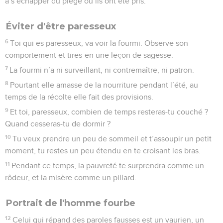
à s’échapper du piège où ils ont été pris.
Éviter d'être paresseux
6
Toi qui es paresseux, va voir la fourmi. Observe son
comportement et tires-en une leçon de sagesse.
7
La fourmi n’a ni surveillant, ni contremaître, ni patron.
8
Pourtant elle amasse de la nourriture pendant l’été, au
temps de la récolte elle fait des provisions.
9
Et toi, paresseux, combien de temps resteras-tu couché ?
Quand cesseras-tu de dormir ?
10
Tu veux prendre un peu de sommeil et t’assoupir un petit
moment, tu restes un peu étendu en te croisant les bras.
11
Pendant ce temps, la pauvreté te surprendra comme un
rôdeur, et la misère comme un pillard.
Portrait de l'homme fourbe
12
Celui qui répand des paroles fausses est un vaurien, un