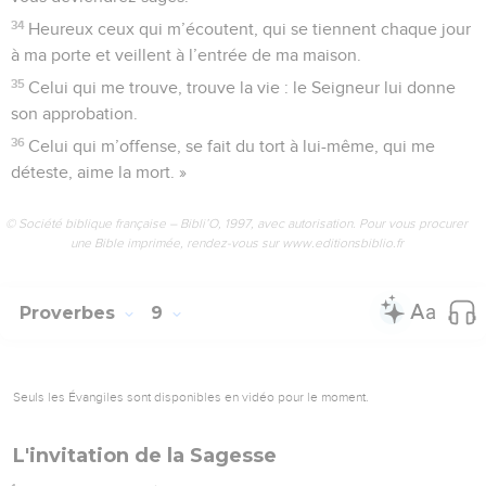
34
Heureux ceux qui m’écoutent, qui se tiennent chaque jour
à ma porte et veillent à l’entrée de ma maison.
35
Celui qui me trouve, trouve la vie : le Seigneur lui donne
son approbation.
36
Celui qui m’offense, se fait du tort à lui-même, qui me
déteste, aime la mort. »
© Société biblique française – Bibli’O, 1997, avec autorisation. Pour vous procurer
une Bible imprimée, rendez-vous sur www.editionsbiblio.fr
Proverbes
9
Seuls les Évangiles sont disponibles en vidéo pour le moment.
L'invitation de la Sagesse