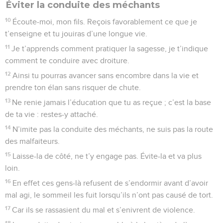
Éviter la conduite des méchants
10
Écoute-moi, mon fils. Reçois favorablement ce que je
t’enseigne et tu jouiras d’une longue vie.
11
Je t’apprends comment pratiquer la sagesse, je t’indique
comment te conduire avec droiture.
12
Ainsi tu pourras avancer sans encombre dans la vie et
prendre ton élan sans risquer de chute.
13
Ne renie jamais l’éducation que tu as reçue ; c’est la base
de ta vie : restes-y attaché.
14
N’imite pas la conduite des méchants, ne suis pas la route
des malfaiteurs.
15
Laisse-la de côté, ne t’y engage pas. Évite-la et va plus
loin.
16
En effet ces gens-là refusent de s’endormir avant d’avoir
mal agi, le sommeil les fuit lorsqu’ils n’ont pas causé de tort.
17
Car ils se rassasient du mal et s’enivrent de violence.
18