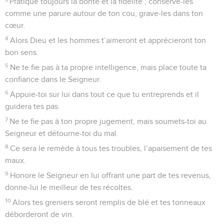
Pratique toujours la bonté et la fidélité ; conserve-les
comme une parure autour de ton cou, grave-les dans ton
cœur.
4
Alors Dieu et les hommes t’aimeront et apprécieront ton
bon sens.
5
Ne te fie pas à ta propre intelligence, mais place toute ta
confiance dans le Seigneur.
6
Appuie-toi sur lui dans tout ce que tu entreprends et il
guidera tes pas.
7
Ne te fie pas à ton propre jugement, mais soumets-toi au
Seigneur et détourne-toi du mal.
8
Ce sera le remède à tous tes troubles, l’apaisement de tes
maux.
9
Honore le Seigneur en lui offrant une part de tes revenus,
donne-lui le meilleur de tes récoltes.
10
Alors tes greniers seront remplis de blé et tes tonneaux
déborderont de vin.