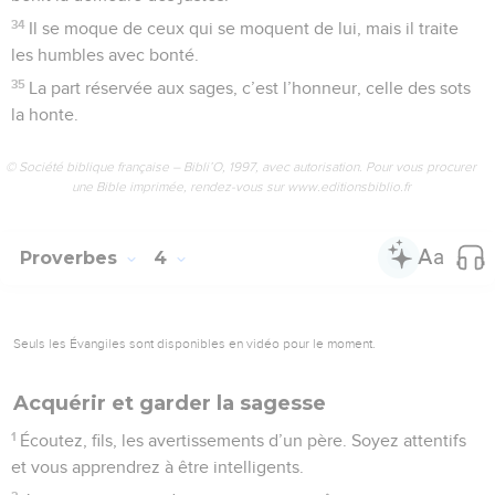
34
Il se moque de ceux qui se moquent de lui, mais il traite
les humbles avec bonté.
35
La part réservée aux sages, c’est l’honneur, celle des sots
la honte.
© Société biblique française – Bibli’O, 1997, avec autorisation. Pour vous procurer
une Bible imprimée, rendez-vous sur www.editionsbiblio.fr
Proverbes
4
Seuls les Évangiles sont disponibles en vidéo pour le moment.
Acquérir et garder la sagesse
1
Écoutez, fils, les avertissements d’un père. Soyez attentifs
et vous apprendrez à être intelligents.