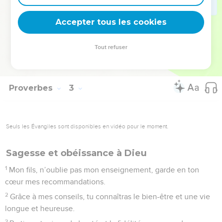
22
Les gens mauvais et déloyaux devront le quitter, ils en
Accepter tous les cookies
seront expulsés.
© Société biblique française – Bibli’O, 1997, avec autorisation. Pour vous procurer
Tout refuser
une Bible imprimée, rendez-vous sur www.editionsbiblio.fr
Proverbes
3
Seuls les Évangiles sont disponibles en vidéo pour le moment.
Sagesse et obéissance à Dieu
1
Mon fils, n’oublie pas mon enseignement, garde en ton
cœur mes recommandations.
2
Grâce à mes conseils, tu connaîtras le bien-être et une vie
longue et heureuse.
3