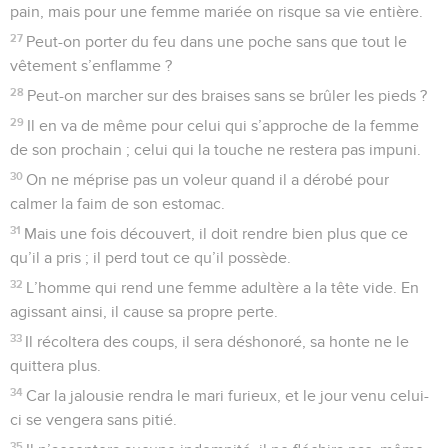
pain, mais pour une femme mariée on risque sa vie entière.
27
Peut-on porter du feu dans une poche sans que tout le
vêtement s’enflamme ?
28
Peut-on marcher sur des braises sans se brûler les pieds ?
29
Il en va de même pour celui qui s’approche de la femme
de son prochain ; celui qui la touche ne restera pas impuni.
30
On ne méprise pas un voleur quand il a dérobé pour
calmer la faim de son estomac.
31
Mais une fois découvert, il doit rendre bien plus que ce
qu’il a pris ; il perd tout ce qu’il possède.
32
L’homme qui rend une femme adultère a la tête vide. En
agissant ainsi, il cause sa propre perte.
33
Il récoltera des coups, il sera déshonoré, sa honte ne le
quittera plus.
34
Car la jalousie rendra le mari furieux, et le jour venu celui-
ci se vengera sans pitié.
35