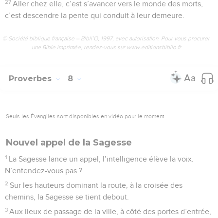
27
Aller chez elle, c’est s’avancer vers le monde des morts,
c’est descendre la pente qui conduit à leur demeure.
© Société biblique française – Bibli’O, 1997, avec autorisation. Pour vous procurer
une Bible imprimée, rendez-vous sur www.editionsbiblio.fr
Proverbes
8
Seuls les Évangiles sont disponibles en vidéo pour le moment.
Nouvel appel de la Sagesse
1
La Sagesse lance un appel, l’intelligence élève la voix.
N’entendez-vous pas ?
2
Sur les hauteurs dominant la route, à la croisée des
chemins, la Sagesse se tient debout.
3
Aux lieux de passage de la ville, à côté des portes d’entrée,