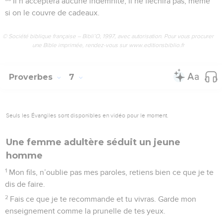
Il n’acceptera aucune indemnité, il ne fléchira pas, même
si on le couvre de cadeaux.
© Société biblique française – Bibli’O, 1997, avec autorisation. Pour vous procurer
une Bible imprimée, rendez-vous sur www.editionsbiblio.fr
Proverbes
7
Seuls les Évangiles sont disponibles en vidéo pour le moment.
Une femme adultère séduit un jeune
homme
1
Mon fils, n’oublie pas mes paroles, retiens bien ce que je te
dis de faire.
2
Fais ce que je te recommande et tu vivras. Garde mon
enseignement comme la prunelle de tes yeux.