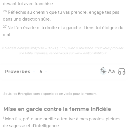
devant toi avec franchise.
26
Réfléchis au chemin que tu vas prendre, engage tes pas
dans une direction sûre.
27
Ne t’en écarte ni à droite ni à gauche. Tiens-toi éloigné du
mal.
© Société biblique française – Bibli’O, 1997, avec autorisation. Pour vous procurer
une Bible imprimée, rendez-vous sur www.editionsbiblio.fr
Proverbes
5
Seuls les Évangiles sont disponibles en vidéo pour le moment.
Mise en garde contre la femme infidèle
1
Mon fils, prête une oreille attentive à mes paroles, pleines
de sagesse et d’intelligence.