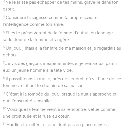
3
Ne le laisse pas échapper de tes mains, grave-le dans ton
esprit.
4
Considère la sagesse comme ta propre sœur et
l’intelligence comme ton amie.
5
Elles te préserveront de la femme d’autrui, du langage
séducteur de la femme étrangère.
6
Un jour, j’étais à la fenêtre de ma maison et je regardais au
dehors.
7
Je vis des garçons inexpérimentés et je remarquai parmi
eux un jeune homme à la tête vide.
8
Il passait dans la ruelle, près de l’endroit où vit l’une de ces
femmes, et il prit le chemin de sa maison.
9
C’était à la tombée du jour, lorsque la nuit s’approche et
que l’obscurité s’installe.
10
Voici que la femme vient à sa rencontre, vêtue comme
une prostituée et la ruse au cœur.
11
Hardie et excitée, elle ne tient pas en place dans sa