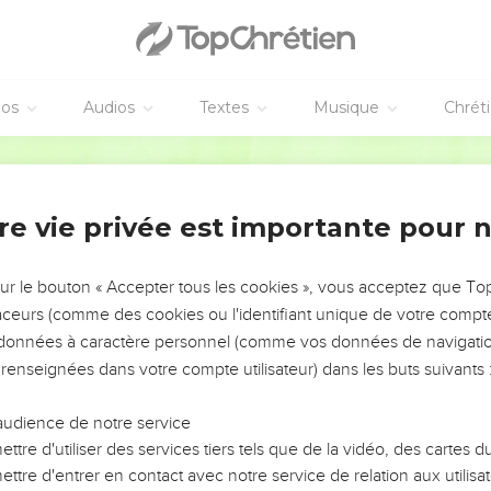
quand tu seras près de ta fin, quand ta chair et ton corps seront
Comment ai-je haï l'instruction, et comment mon coeur a-t-il déda
éos
Audios
Textes
Musique
Chrét
nt obéi à la voix de ceux qui m'instruisaient, et n'ai-je point inc
Martin
e je n'aie été dans toute sorte de mal, au milieu de la congrégati
re vie privée est importante pour 
de sa jeunesse
sur le bouton « Accepter tous les cookies », vous acceptez que T
iterne, et des ruisseaux du milieu de ton puits ;
traceurs (comme des cookies ou l'identifiant unique de votre compte 
répandent dehors, et les ruisseaux d'eau par les rues ;
s données à caractère personnel (comme vos données de navigatio
seul, et non aux étrangers avec toi.
 renseignées dans votre compte utilisateur) dans les buts suivants 
nie, et réjouis-toi de la femme de ta jeunesse,
aimable, et d'une chevrette gracieuse ; que ses mamelles te ras
audience de notre service
 épris de son amour ;
ttre d'utiliser des services tiers tels que de la vidéo, des cartes
ttre d'entrer en contact avec notre service de relation aux utilisat
 irais-tu errant après l'étrangère, et embrasserais-tu le sein de la 