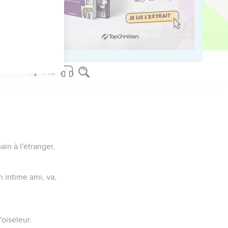
s voies.
ain à l'étranger,
n intime ami, va,
oiseleur.