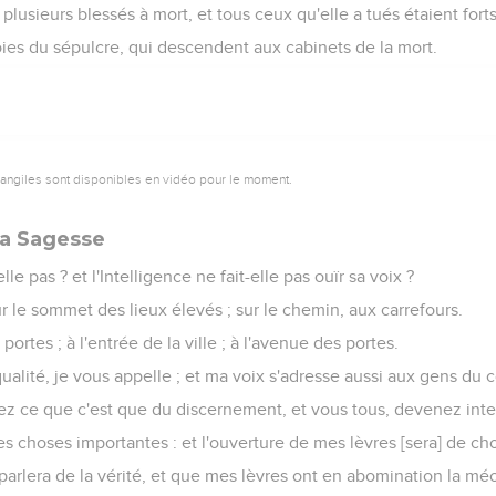
 plusieurs blessés à mort, et tous ceux qu'elle a tués étaient forts
oies du sépulcre, qui descendent aux cabinets de la mort.
vangiles sont disponibles en vidéo pour le moment.
la Sagesse
le pas ? et l'Intelligence ne fait-elle pas ouïr sa voix ?
ur le sommet des lieux élevés ; sur le chemin, aux carrefours.
 portes ; à l'entrée de la ville ; à l'avenue des portes.
alité, je vous appelle ; et ma voix s'adresse aussi aux gens du
z ce que c'est que du discernement, et vous tous, devenez intel
des choses importantes : et l'ouverture de mes lèvres [sera] de ch
parlera de la vérité, et que mes lèvres ont en abomination la mé