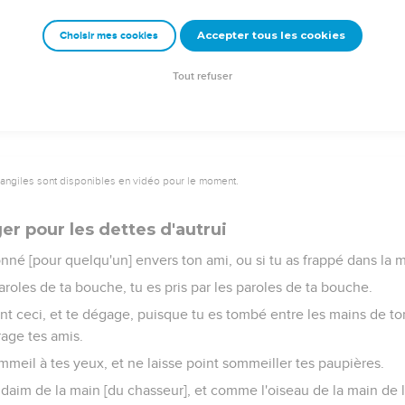
'homme sont devant les yeux de l'Eternel, et qu'il pèse toutes se
Accepter tous les cookies
Choisir mes cookies
ant l'attraperont, et il sera retenu par les cordes de son péché.
uction, et il ira errant par la grandeur de sa folie.
Tout refuser
vangiles sont disponibles en vidéo pour le moment.
er pour les dettes d'autrui
ionné [pour quelqu'un] envers ton ami, ou si tu as frappé dans la m
aroles de ta bouche, tu es pris par les paroles de ta bouche.
ant ceci, et te dégage, puisque tu es tombé entre les mains de to
rage tes amis.
meil à tes yeux, et ne laisse point sommeiller tes paupières.
aim de la main [du chasseur], et comme l'oiseau de la main de l'