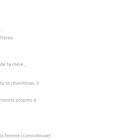
 ;
frères.
de ta mère ;
 te réveilleras, il
nsions propres à
 la femme [convoiteuse]