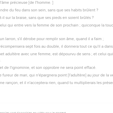
'âme précieuse [de l'homme. ]
ndre du feu dans son sein, sans que ses habits brûlent ?
il sur la braise, sans que ses pieds en soient brûlés ?
 celui qui entre vers la femme de son prochain ; quiconque la tou
n larron, s'il dérobe pour remplir son âme, quand il a faim ;
 le récompensera sept fois au double, il donnera tout ce qu'il a dan
et adultère avec une femme, est dépourvu de sens ; et celui qui l
.
 et de l'ignominie, et son opprobre ne sera point effacé.
ne fureur de mari, qui n'épargnera point [l'adultère] au jour de la
ne rançon, et il n'acceptera rien, quand tu multiplierais les prése
vangiles sont disponibles en vidéo pour le moment.