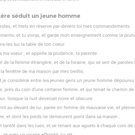
ère séduit un jeune homme
aroles, et mets en réserve par-devers toi mes commandements.
nts, et tu vivras, et garde mon enseignement comme la prunel
ris-les sur la table de ton coeur.
es ma soeur ; et appelle la prudence, ta parente.
nt de la femme étrangère, et de la foraine, qui se sert de paroles 
a fenêtre de ma maison par mes treillis,
, et je considérai entre les jeunes gens un jeune homme dépourvu
e, près du coin d'une certaine femme, et qui tenait le chemin de
 jour, lorsque la nuit devenait noire et obscure.
int au-devant de lui, parée en femme de mauvaise vie, et pleine
e, et dont les pieds ne demeurent point dans sa maison ;
et tantôt dans les rues, et se tenant aux aguets à chaque coin de 
a ; et avec un visage effronté, lui dit :