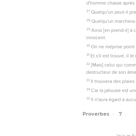
d'homme chasse après l
27
Quelqu'un peut-il pre
28
Quelqu'un marchera-t-
29
Ainsi [en prend-il] à
innocent.
30
On ne méprise point u
31
Et s'il est trouvé, il
32
[Mais] celui qui comm
destructeur de son âme
33
Il trouvera des plaies
34
Car la jalousie est u
35
Il n'aura égard à aucu
Proverbes
7
Seuls les É