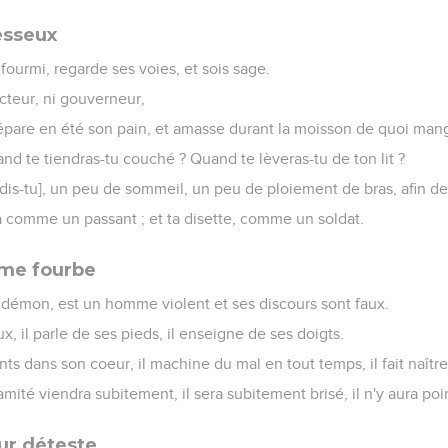
esseux
 fourmi, regarde ses voies, et sois sage.
recteur, ni gouverneur,
répare en été son pain, et amasse durant la moisson de quoi man
nd te tiendras-tu couché ? Quand te lèveras-tu de ton lit ?
dis-tu], un peu de sommeil, un peu de ploiement de bras, afin d
a comme un passant ; et ta disette, comme un soldat.
mme fourbe
 démon, est un homme violent et ses discours sont faux.
ux, il parle de ses pieds, il enseigne de ses doigts.
nts dans son coeur, il machine du mal en tout temps, il fait naîtr
amité viendra subitement, il sera subitement brisé, il n'y aura poi
ur déteste