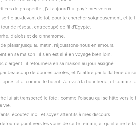
ifices de prospérité ; j'ai aujourd'hui payé mes voeux.
s sortie au-devant de toi, pour te chercher soigneusement, et je t'
n tour de réseau, entrecoupé de fil d'Egypte.
yrrhe, d'aloès et de cinnamome.
de plaisir jusqu'au matin, réjouissons-nous en amours.
nt en sa maison ; il s'en est allé en voyage bien loin.
sac d'argent ; il retournera en sa maison au jour assigné.
r par beaucoup de douces paroles, et l'a attiré par la flatterie de se
allé après elle, comme le boeuf s'en va à la boucherie, et comme l
he lui ait transpercé le foie ; comme l'oiseau qui se hâte vers le 
a vie.
ants, écoutez-moi, et soyez attentifs à mes discours.
détourne point vers les voies de cette femme, et qu'elle ne te f