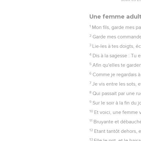
Une femme adult
1
Mon fils, garde mes p
2
Garde mes commandeme
3
Lie-les à tes doigts, éc
4
Dis à la sagesse : Tu 
5
Afin qu'elles te garde
6
Comme je regardais à l
7
Je vis entre les sots
8
Qui passait par une ru
9
Sur le soir à la fin du
10
Et voici, une femme v
11
Bruyante et débauché
12
Etant tantôt dehors, 
13
Elle le prit, et le bais