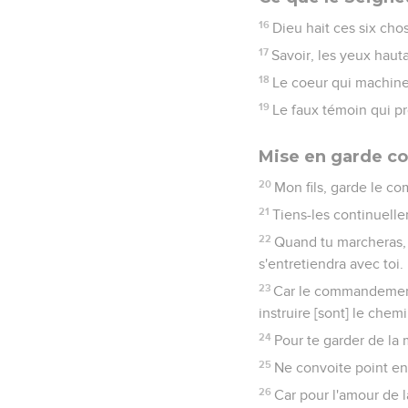
16
Dieu hait ces six cho
17
Savoir, les yeux haut
18
Le coeur qui machine 
19
Le faux témoin qui pr
Mise en garde con
20
Mon fils, garde le c
21
Tiens-les continuelle
22
Quand tu marcheras, il
s'entretiendra avec toi.
23
Car le commandement 
instruire [sont] le chemi
24
Pour te garder de la 
25
Ne convoite point en 
26
Car pour l'amour de 