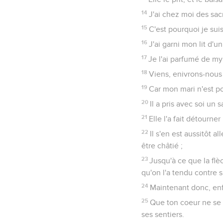
14
J'ai chez moi des sacr
15
C'est pourquoi je sui
16
J'ai garni mon lit d'u
17
Je l'ai parfumé de m
18
Viens, enivrons-nous 
19
Car mon mari n'est poi
20
Il a pris avec soi un 
21
Elle l'a fait détourne
22
Il s'en est aussitôt 
être châtié ;
23
Jusqu'à ce que la flèc
qu'on l'a tendu contre s
24
Maintenant donc, enf
25
Que ton coeur ne se 
ses sentiers.