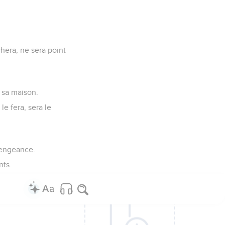
chera, ne sera point
s sa maison.
e fera, sera le
 vengeance.
nts.