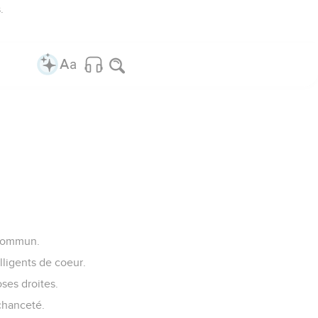
.
 commun.
ligents de coeur.
oses droites.
chanceté.