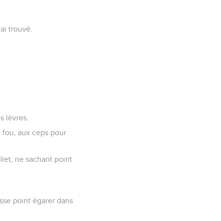
ai trouvé.
s lèvres.
e fou, aux ceps pour
filet, ne sachant point
asse point égarer dans