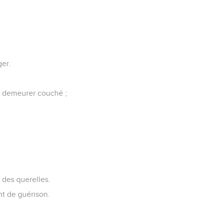
ger.
e demeurer couché ;
e des querelles.
nt de guérison.