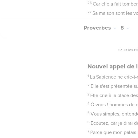
26
Car elle a fait tomber
27
Sa maison sont les v
Proverbes
8
Seuls les É
Nouvel appel de 
1
La Sapience ne crie-t-el
2
Elle s'est présentée s
3
Elle crie à la place des
4
Ô vous ! hommes de qu
5
Vous simples, entende
6
Ecoutez, car je dirai 
7
Parce que mon palais 