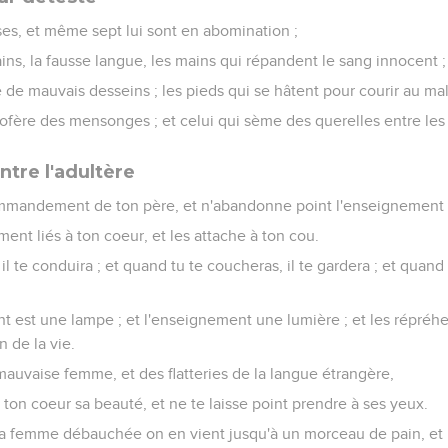
ses, et même sept lui sont en abomination ;
ains, la fausse langue, les mains qui répandent le sang innocent ;
de mauvais desseins ; les pieds qui se hâtent pour courir au mal
ofère des mensonges ; et celui qui sème des querelles entre les 
tre l'adultère
ommandement de ton père, et n'abandonne point l'enseignement 
ment liés à ton coeur, et les attache à ton cou.
 te conduira ; et quand tu te coucheras, il te gardera ; et quand tu
est une lampe ; et l'enseignement une lumière ; et les répréhe
n de la vie.
mauvaise femme, et des flatteries de la langue étrangère,
ton coeur sa beauté, et ne te laisse point prendre à ses yeux.
la femme débauchée on en vient jusqu'à un morceau de pain, et