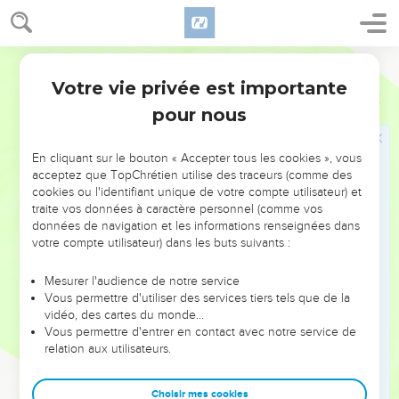
14
Peu s'en est fallu que je n'aie été dans toute sorte de mal,
au milieu de la congrégation et de l'assemblée.
Martin
Aimer la femme de sa jeunesse
Votre vie privée est importante
Proverbes
5
pour nous
15
Bois des eaux de ta citerne, et des ruisseaux du milieu de
ton puits ;
En cliquant sur le bouton « Accepter tous les cookies », vous
16
Que tes fontaines se répandent dehors, et les ruisseaux
acceptez que TopChrétien utilise des traceurs (comme des
d'eau par les rues ;
cookies ou l'identifiant unique de votre compte utilisateur) et
17
traite vos données à caractère personnel (comme vos
Qu'elles soient à toi seul, et non aux étrangers avec toi.
données de navigation et les informations renseignées dans
18
Que ta source soit bénie, et réjouis-toi de la femme de ta
votre compte utilisateur) dans les buts suivants :
jeunesse,
Mesurer l'audience de notre service
19
[Comme] d'une biche aimable, et d'une chevrette
Vous permettre d'utiliser des services tiers tels que de la
gracieuse ; que ses mamelles te rassasient en tout temps, et
vidéo, des cartes du monde…
sois continuellement épris de son amour ;
Vous permettre d'entrer en contact avec notre service de
relation aux utilisateurs.
20
Et pourquoi, mon fils, irais-tu errant après l'étrangère, et
embrasserais-tu le sein de la foraine ?
Choisir mes cookies
21