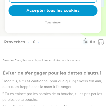
Vu que les voies de l'homme sont devant les yeux de
l'Eternel, et qu'il pèse toutes ses voies.
Accepter tous les cookies
22
Les iniquités du méchant l'attraperont, et il sera retenu par
les cordes de son péché.
Tout refuser
23
Il mourra faute d'instruction, et il ira errant par la grandeur
de sa folie.
Proverbes
6
Seuls les Évangiles sont disponibles en vidéo pour le moment.
Éviter de s'engager pour les dettes d'autrui
1
Mon fils, si tu as cautionné [pour quelqu'un] envers ton ami,
ou si tu as frappé dans la main à l'étranger,
2
Tu es enlacé par les paroles de ta bouche, tu es pris par les
paroles de ta bouche.
3