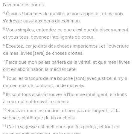
l'avenue des portes.
4
Ô vous ! hommes de qualité, je vous appelle ; et ma voix
s'adresse aussi aux gens du commun.
5
Vous simples, entendez ce que c'est que du discernement,
et vous tous, devenez intelligents de coeur.
6
Ecoutez, car je dirai des choses importantes : et l'ouverture
de mes lèvres [sera] de choses droites.
7
Parce que mon palais parlera de la vérité, et que mes lèvres
ont en abomination la méchanceté.
8
Tous les discours de ma bouche [sont] avec justice, il n'y a
rien en eux de contraint, ni de mauvais.
9
Ils sont tous aisés à trouver à l'homme intelligent, et droits
à ceux qui ont trouvé la science.
10
Recevez mon instruction, et non pas de l'argent ; et la
science, plutôt que du fin or choisi.
11
Car la sagesse est meilleure que les perles ; et tout ce
qu'on saurait souhaiter, ne la vaut pas.