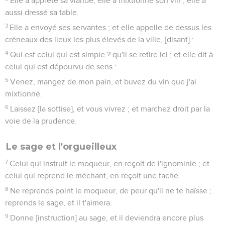
Elle a apprêté sa viande, elle a mixtionné son vin ; elle a
aussi dressé sa table.
3
Elle a envoyé ses servantes ; et elle appelle de dessus les
créneaux des lieux les plus élevés de la ville, [disant] :
4
Qui est celui qui est simple ? qu'il se retire ici ; et elle dit à
celui qui est dépourvu de sens :
5
Venez, mangez de mon pain, et buvez du vin que j'ai
mixtionné.
6
Laissez [la sottise], et vous vivrez ; et marchez droit par la
voie de la prudence.
Le sage et l'orgueilleux
7
Celui qui instruit le moqueur, en reçoit de l'ignominie ; et
celui qui reprend le méchant, en reçoit une tache.
8
Ne reprends point le moqueur, de peur qu'il ne te haïsse ;
reprends le sage, et il t'aimera.
9
Donne [instruction] au sage, et il deviendra encore plus