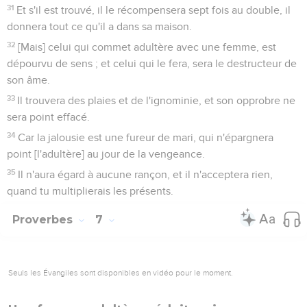
31
Et s'il est trouvé, il le récompensera sept fois au double, il
donnera tout ce qu'il a dans sa maison.
32
[Mais] celui qui commet adultère avec une femme, est
dépourvu de sens ; et celui qui le fera, sera le destructeur de
son âme.
33
Il trouvera des plaies et de l'ignominie, et son opprobre ne
sera point effacé.
34
Car la jalousie est une fureur de mari, qui n'épargnera
point [l'adultère] au jour de la vengeance.
35
Il n'aura égard à aucune rançon, et il n'acceptera rien,
quand tu multiplierais les présents.
Proverbes
7
Seuls les Évangiles sont disponibles en vidéo pour le moment.