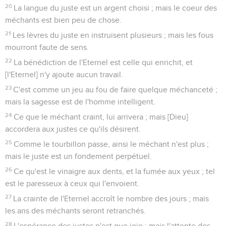
20
La langue du juste est un argent choisi ; mais le coeur des
méchants est bien peu de chose.
21
Les lèvres du juste en instruisent plusieurs ; mais les fous
mourront faute de sens.
22
La bénédiction de l'Eternel est celle qui enrichit, et
[l'Eternel] n'y ajoute aucun travail.
23
C'est comme un jeu au fou de faire quelque méchanceté ;
mais la sagesse est de l'homme intelligent.
24
Ce que le méchant craint, lui arrivera ; mais [Dieu]
accordera aux justes ce qu'ils désirent.
25
Comme le tourbillon passe, ainsi le méchant n'est plus ;
mais le juste est un fondement perpétuel.
26
Ce qu'est le vinaigre aux dents, et la fumée aux yeux ; tel
est le paresseux à ceux qui l'envoient.
27
La crainte de l'Eternel accroît le nombre des jours ; mais
les ans des méchants seront retranchés.
28
L'espérance des justes n'est que joie ; mais l'attente des