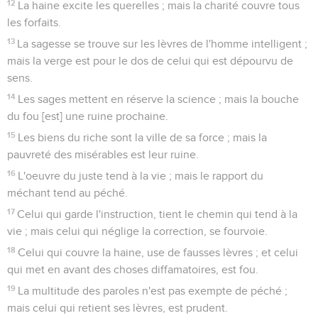
12
La haine excite les querelles ; mais la charité couvre tous
les forfaits.
13
La sagesse se trouve sur les lèvres de l'homme intelligent ;
mais la verge est pour le dos de celui qui est dépourvu de
sens.
14
Les sages mettent en réserve la science ; mais la bouche
du fou [est] une ruine prochaine.
15
Les biens du riche sont la ville de sa force ; mais la
pauvreté des misérables est leur ruine.
16
L'oeuvre du juste tend à la vie ; mais le rapport du
méchant tend au péché.
17
Celui qui garde l'instruction, tient le chemin qui tend à la
vie ; mais celui qui néglige la correction, se fourvoie.
18
Celui qui couvre la haine, use de fausses lèvres ; et celui
qui met en avant des choses diffamatoires, est fou.
19
La multitude des paroles n'est pas exempte de péché ;
mais celui qui retient ses lèvres, est prudent.