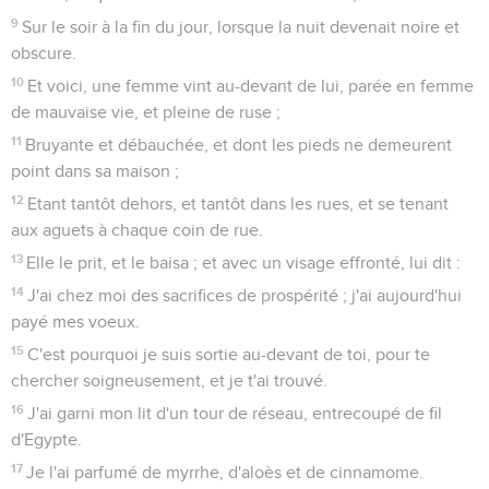
9
Sur le soir à la fin du jour, lorsque la nuit devenait noire et
obscure.
10
Et voici, une femme vint au-devant de lui, parée en femme
de mauvaise vie, et pleine de ruse ;
11
Bruyante et débauchée, et dont les pieds ne demeurent
point dans sa maison ;
12
Etant tantôt dehors, et tantôt dans les rues, et se tenant
aux aguets à chaque coin de rue.
13
Elle le prit, et le baisa ; et avec un visage effronté, lui dit :
14
J'ai chez moi des sacrifices de prospérité ; j'ai aujourd'hui
payé mes voeux.
15
C'est pourquoi je suis sortie au-devant de toi, pour te
chercher soigneusement, et je t'ai trouvé.
16
J'ai garni mon lit d'un tour de réseau, entrecoupé de fil
d'Egypte.
17
Je l'ai parfumé de myrrhe, d'aloès et de cinnamome.