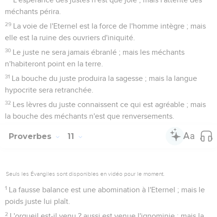
méchants périra.
29
La voie de l'Eternel est la force de l'homme intègre ; mais
elle est la ruine des ouvriers d'iniquité.
30
Le juste ne sera jamais ébranlé ; mais les méchants
n'habiteront point en la terre.
31
La bouche du juste produira la sagesse ; mais la langue
hypocrite sera retranchée.
32
Les lèvres du juste connaissent ce qui est agréable ; mais
la bouche des méchants n'est que renversements.
Proverbes
11
Seuls les Évangiles sont disponibles en vidéo pour le moment.
1
La fausse balance est une abomination à l'Eternel ; mais le
poids juste lui plaît.
2
L'orgueil est-il venu ? aussi est venue l'ignominie ; mais la