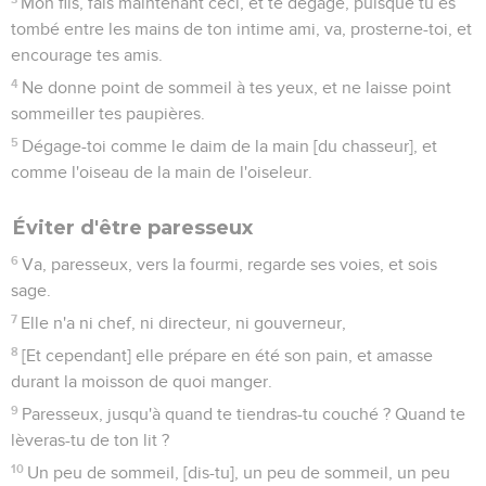
Mon fils, fais maintenant ceci, et te dégage, puisque tu es
tombé entre les mains de ton intime ami, va, prosterne-toi, et
encourage tes amis.
4
Ne donne point de sommeil à tes yeux, et ne laisse point
sommeiller tes paupières.
5
Dégage-toi comme le daim de la main [du chasseur], et
comme l'oiseau de la main de l'oiseleur.
Éviter d'être paresseux
6
Va, paresseux, vers la fourmi, regarde ses voies, et sois
sage.
7
Elle n'a ni chef, ni directeur, ni gouverneur,
8
[Et cependant] elle prépare en été son pain, et amasse
durant la moisson de quoi manger.
9
Paresseux, jusqu'à quand te tiendras-tu couché ? Quand te
lèveras-tu de ton lit ?
10
Un peu de sommeil, [dis-tu], un peu de sommeil, un peu