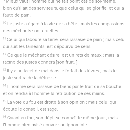
Mieux vaut l'homme qui ne fait point cas de soi-même,
bien qu'il ait des serviteurs, que celui qui se glorifie, et qui a
faute de pain.
10
Le juste a égard à la vie de sa bête ; mais les compassions
des méchants sont cruelles.
11
Celui qui laboure sa terre, sera rassasié de pain ; mais celui
qui suit les fainéants, est dépourvu de sens.
12
Ce que le méchant désire, est un rets de maux ; mais la
racine des justes donnera [son fruit. ]
13
Il y a un lacet de mal dans le forfait des lèvres ; mais le
juste sortira de la détresse.
14
L'homme sera rassasié de biens par le fruit de sa bouche ;
et on rendra à l'homme la rétribution de ses mains.
15
La voie du fou est droite à son opinion ; mais celui qui
écoute le conseil, est sage.
16
Quant au fou, son dépit se connaît le même jour ; mais
l'homme bien avisé couvre son ignominie.