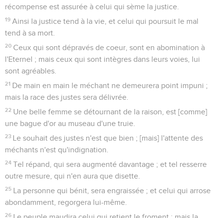
récompense est assurée à celui qui sème la justice.
19
Ainsi la justice tend à la vie, et celui qui poursuit le mal
tend à sa mort.
20
Ceux qui sont dépravés de coeur, sont en abomination à
l'Eternel ; mais ceux qui sont intègres dans leurs voies, lui
sont agréables.
21
De main en main le méchant ne demeurera point impuni ;
mais la race des justes sera délivrée.
22
Une belle femme se détournant de la raison, est [comme]
une bague d'or au museau d'une truie.
23
Le souhait des justes n'est que bien ; [mais] l'attente des
méchants n'est qu'indignation.
24
Tel répand, qui sera augmenté davantage ; et tel resserre
outre mesure, qui n'en aura que disette.
25
La personne qui bénit, sera engraissée ; et celui qui arrose
abondamment, regorgera lui-même.
26
Le peuple maudira celui qui retient le froment ; mais la