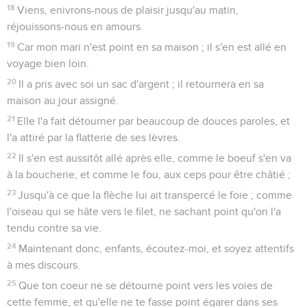
18
Viens, enivrons-nous de plaisir jusqu'au matin,
réjouissons-nous en amours.
19
Car mon mari n'est point en sa maison ; il s'en est allé en
voyage bien loin.
20
Il a pris avec soi un sac d'argent ; il retournera en sa
maison au jour assigné.
21
Elle l'a fait détourner par beaucoup de douces paroles, et
l'a attiré par la flatterie de ses lèvres.
22
Il s'en est aussitôt allé après elle, comme le boeuf s'en va
à la boucherie, et comme le fou, aux ceps pour être châtié ;
23
Jusqu'à ce que la flèche lui ait transpercé le foie ; comme
l'oiseau qui se hâte vers le filet, ne sachant point qu'on l'a
tendu contre sa vie.
24
Maintenant donc, enfants, écoutez-moi, et soyez attentifs
à mes discours.
25
Que ton coeur ne se détourne point vers les voies de
cette femme, et qu'elle ne te fasse point égarer dans ses