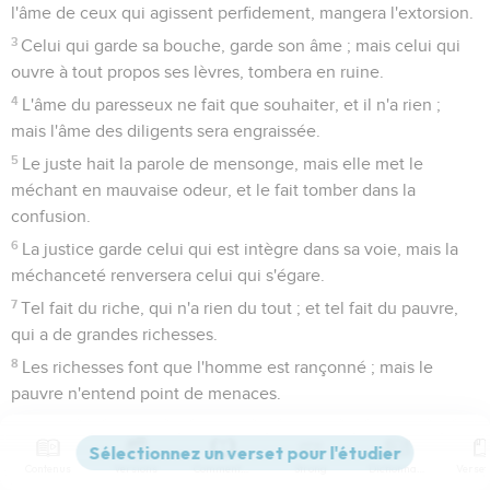
l'âme de ceux qui agissent perfidement, mangera l'extorsion.
3
Celui qui garde sa bouche, garde son âme ; mais celui qui
ouvre à tout propos ses lèvres, tombera en ruine.
4
L'âme du paresseux ne fait que souhaiter, et il n'a rien ;
mais l'âme des diligents sera engraissée.
5
Le juste hait la parole de mensonge, mais elle met le
méchant en mauvaise odeur, et le fait tomber dans la
confusion.
6
La justice garde celui qui est intègre dans sa voie, mais la
méchanceté renversera celui qui s'égare.
7
Tel fait du riche, qui n'a rien du tout ; et tel fait du pauvre,
qui a de grandes richesses.
8
Les richesses font que l'homme est rançonné ; mais le
pauvre n'entend point de menaces.
9
La lumière des justes sera gaie ; mais la lampe des
méchants sera éteinte.
Contenus
Versions
Commentaires
Strong
Dictionnaire
10
L'orgueil ne produit que querelle ; mais la sagesse est