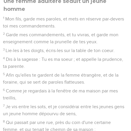
Une femme adultère séduit un jeune
homme
1
Mon fils, garde mes paroles, et mets en réserve par-devers
toi mes commandements.
2
Garde mes commandements, et tu vivras, et garde mon
enseignement comme la prunelle de tes yeux.
3
Lie-les à tes doigts, écris-les sur la table de ton coeur.
4
Dis à la sagesse : Tu es ma soeur ; et appelle la prudence,
ta parente.
5
Afin qu'elles te gardent de la femme étrangère, et de la
foraine, qui se sert de paroles flatteuses.
6
Comme je regardais à la fenêtre de ma maison par mes
treillis,
7
Je vis entre les sots, et je considérai entre les jeunes gens
un jeune homme dépourvu de sens,
8
Qui passait par une rue, près du coin d'une certaine
femme, et qui tenait le chemin de sa maison ;