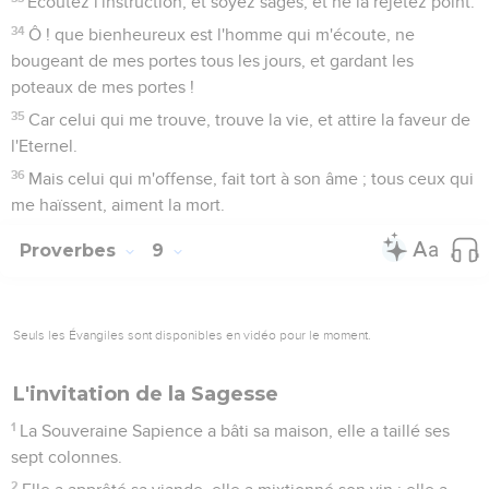
Ecoutez l'instruction, et soyez sages, et ne la rejetez point.
34
Ô ! que bienheureux est l'homme qui m'écoute, ne
bougeant de mes portes tous les jours, et gardant les
poteaux de mes portes !
35
Car celui qui me trouve, trouve la vie, et attire la faveur de
l'Eternel.
36
Mais celui qui m'offense, fait tort à son âme ; tous ceux qui
me haïssent, aiment la mort.
Proverbes
9
Seuls les Évangiles sont disponibles en vidéo pour le moment.
L'invitation de la Sagesse
1
La Souveraine Sapience a bâti sa maison, elle a taillé ses
sept colonnes.
2