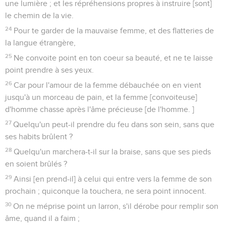
une lumière ; et les répréhensions propres à instruire [sont]
le chemin de la vie.
24
Pour te garder de la mauvaise femme, et des flatteries de
la langue étrangère,
25
Ne convoite point en ton coeur sa beauté, et ne te laisse
point prendre à ses yeux.
26
Car pour l'amour de la femme débauchée on en vient
jusqu'à un morceau de pain, et la femme [convoiteuse]
d'homme chasse après l'âme précieuse [de l'homme. ]
27
Quelqu'un peut-il prendre du feu dans son sein, sans que
ses habits brûlent ?
28
Quelqu'un marchera-t-il sur la braise, sans que ses pieds
en soient brûlés ?
29
Ainsi [en prend-il] à celui qui entre vers la femme de son
prochain ; quiconque la touchera, ne sera point innocent.
30
On ne méprise point un larron, s'il dérobe pour remplir son
âme, quand il a faim ;