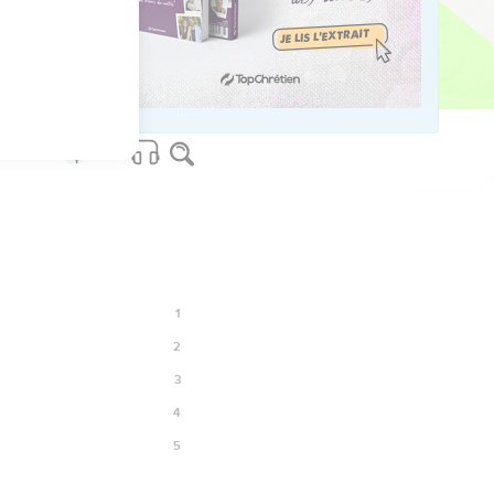
23
os Bible Software - sblgnt.com
1
2
3
4
5