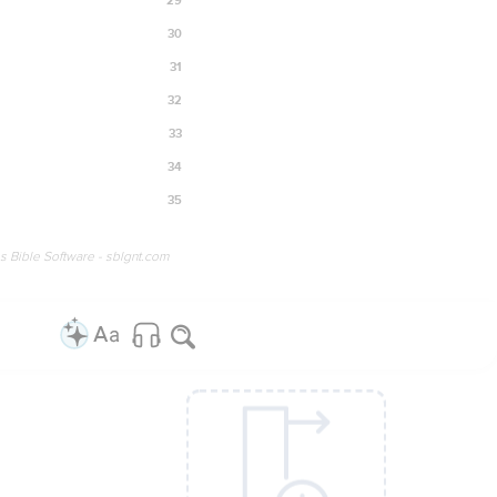
30
31
32
33
34
35
os Bible Software - sblgnt.com