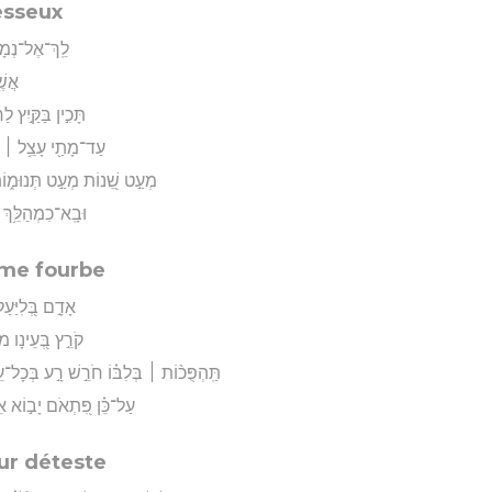
esseux
לֵֽךְ־אֶל־נְמָל
אֲשֶׁ
תָּכִ֣ין בַּקַּ֣יִץ ל
עַד־מָתַ֖י עָצֵ֥ל ׀ תִּש
מְעַ֣ט שֵׁ֭נוֹת מְעַ֣ט תְּנוּמ֑וֹת
וּבָֽא־כִמְהַלֵּ֥ךְ ר
mme fourbe
אָדָ֣ם בְּ֭לִיַּעַל
קֹרֵ֣ץ בְּ֭עֵינָו מֹ
תַּֽהְפֻּכ֨וֹת ׀ בְּלִבּ֗וֹ חֹרֵ֣שׁ רָ֣ע בְּכָל־
עַל־כֵּ֗ן פִּ֭תְאֹם יָב֣וֹא אֵיד
ur déteste