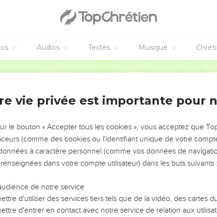
פֶּֽן־יִשְׂבְּע֣וּ זָרִ
וְנָהַמְתָּ֥ בְאַחֲרִי
וְֽאָמַרְתָּ֗ אֵ֭יךְ שָׂנֵ
éos
Audios
Textes
Musique
Chrét
וְֽלֹא־שָׁ֭מַעְתִּי בְּק֣וֹל מוֹרָ֑י
כִּ֭מְעַט הָיִ֣יתִ
Hébreu / Grec - Texte original
de sa jeunesse
re vie privée est importante pour 
שְׁתֵה־מַ֥יִם מִבּו
יָפ֣וּצוּ מַעְיְנֹתֶ֣י
sur le bouton « Accepter tous les cookies », vous acceptez que T
יִֽהְיו
traceurs (comme des cookies ou l'identifiant unique de votre compte 
יְהִֽי־מְקוֹרְךָ֥ 
s données à caractère personnel (comme vos données de navigatio
 renseignées dans votre compte utilisateur) dans les buts suivants 
אַיֶּ֥לֶת אֲהָבִ֗ים וְֽיַעֲלַ֫ת־חֵ֥ן דַּ֭דֶּיהָ יְרַוֻּ֣ךָ בְכָל
וְלָ֤מָּה תִשְׁגֶּ֣ה בְנ
audience de notre service
כִּ֤י נֹ֨כַח ׀ עֵינֵ֣י יְ֭הוָה דַּרְכ
ttre d'utiliser des services tiers tels que de la vidéo, des cartes
עַֽווֹנוֹתָ֗יו יִלְכְּדֻנ֥וֹ אֶת־הָר
ttre d'entrer en contact avec notre service de relation aux utilisat