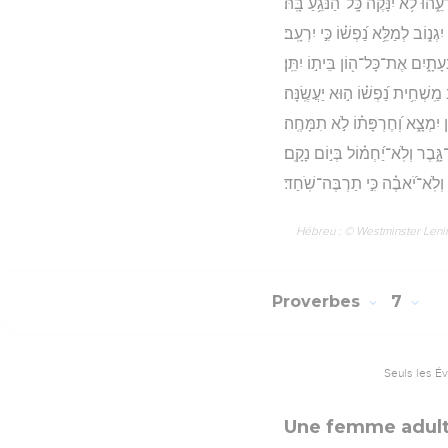
וּ לֹ֥א יִ֝נָּקֶ֗ה כָּֽל־הַנֹּגֵ֥עַ בָּֽהּ׃
 יִגְנ֑וֹב לְמַלֵּ֥א נַ֝פְשׁ֗וֹ כִּ֣י יִרְעָֽב׃
עָתָ֑יִם אֶת־כָּל־ה֖וֹן בֵּית֣וֹ יִתֵּֽן׃
שְׁחִ֥ית נַ֝פְשׁ֗וֹ ה֣וּא יַעֲשֶֽׂנָּה׃
ֹן יִמְצָ֑א וְ֝חֶרְפָּת֗וֹ לֹ֣א תִמָּחֶֽה׃
ָ֑בֶר וְלֹֽא־יַ֝חְמ֗וֹל בְּי֣וֹם נָקָֽם׃
 וְלֹֽא־יֹ֝אבֶ֗ה כִּ֣י תַרְבֶּה־שֹֽׁחַד׃
Hébreu : © Westminster Lening
Proverbes
7
Seuls les É
Une femme adult