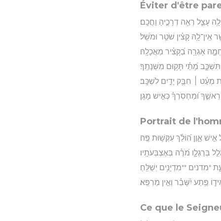
Éviter d'être par
ָ֥ה עָצֵ֑ל רְאֵ֖ה דְרָכֶ֣יהָ וַחֲכָֽם׃
֖ר אֵֽין־לָ֥הּ קָצִ֗ין שֹׁטֵ֥ר וּמֹשֵֽׁל׃
ַחְמָ֑הּ אָגְרָ֥ה בַ֝קָּצִ֗יר מַאֲכָלָֽהּ׃
ְׁכָּ֑ב מָ֝תַ֗י תָּק֥וּם מִשְּׁנָתֶֽךָ׃
 מְעַ֓ט ׀ חִבֻּ֖ק יָדַ֣יִם לִשְׁכָּֽב׃
ֵאשֶׁ֑ךָ וּ֝מַחְסֹֽרְךָ֗ כְּאִ֣ישׁ מָגֵֽן׃
Portrait de l'ho
 אִ֣ישׁ אָ֑וֶן ה֝וֹלֵ֗ךְ עִקְּשׁ֥וּת פֶּֽה׃
לֵ֣ל בְּרַגְלָ֑ו מֹ֝רֶ֗ה בְּאֶצְבְּעֹתָֽיו׃
עֵ֑ת *מדנים **מִדְיָנִ֥ים יְשַׁלֵּֽחַ׃
֑וֹ פֶּ֥תַע יִ֝שָּׁבֵ֗ר וְאֵ֣ין מַרְפֵּֽא׃
Ce que le Seigne