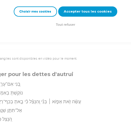
ה֗וּא יָ֭מוּת בְּאֵ֣י
Accepter tous les cookies
Choisir mes cookies
rad Codex - tanach.us --- Grec : © 2010 by the Society of Biblical Literature and Log
Tout refuser
vangiles sont disponibles en vidéo pour le moment.
er pour les dettes d'autrui
בְּ֭נִי אִם־עָרַ֣בְת
נוֹקַ֥שְׁתָּ בְאִמְרֵ
עֲשֵׂ֨ה זֹ֥את אֵפ֪וֹא ׀ בְּנִ֡י וְֽהִנָּצֵ֗ל כִּ֘י בָ֤אתָ בְכַף־רֵעֶ֑
אַל־תִּתֵּ֣ן שֵׁנָ֣ה
הִ֭נָּצֵל כּ