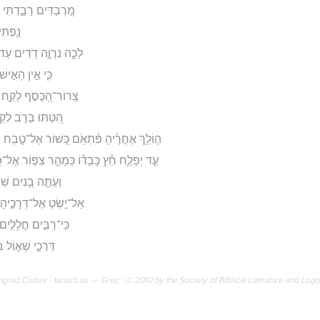
מַ֭רְבַדִּים רָבַ֣דְתִּי ע
נַ֥פְתִּ
לְכָ֤ה נִרְוֶ֣ה דֹ֭דִים עַד־
כִּ֤י אֵ֣ין הָאִ֣ישׁ
צְֽרוֹר־הַ֭כֶּסֶף לָקַ֣ח בְּ
הִ֭טַּתּוּ בְּרֹ֣ב לִקְח
ה֤וֹלֵ֥ךְ אַחֲרֶ֗יהָ פִּ֫תְאֹ֥ם כְּ֭שׁוֹר אֶל־טָ֣בַח י
עַ֤ד יְפַלַּ֪ח חֵ֡ץ כְּֽבֵד֗וֹ כְּמַהֵ֣ר צִפּ֣וֹר אֶל־פָּ
וְעַתָּ֣ה בָ֭נִים שִׁמ
אַל־יֵ֣שְׂטְ אֶל־דְּרָכֶ֣יהָ 
כִּֽי־רַבִּ֣ים חֲלָלִ֣ים 
דַּרְכֵ֣י שְׁא֣וֹל 
rad Codex - tanach.us --- Grec : © 2010 by the Society of Biblical Literature and Log