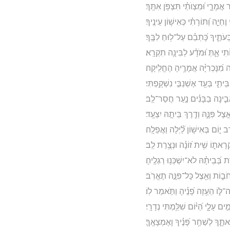
ר אֲמָרָ֑י וּ֝מִצְוֺתַ֗י תִּצְפֹּ֥ן אִתָּֽךְ׃
ֶחְיֵ֑ה וְ֝תוֹרָתִ֗י כְּאִישׁ֥וֹן עֵינֶֽיךָ׃
ֹתֶ֑יךָ כָּ֝תְבֵ֗ם עַל־ל֥וּחַ לִבֶּֽךָ׃
י אָ֑תְּ וּ֝מֹדָ֗ע לַבִּינָ֥ה תִקְרָֽא׃
ה מִ֝נָּכְרִיָּ֗ה אֲמָרֶ֥יהָ הֶחֱלִֽיקָה׃
 בֵּיתִ֑י בְּעַ֖ד אֶשְׁנַבִּ֣י נִשְׁקָֽפְתִּי׃
בִ֤ינָה בַבָּנִ֗ים נַ֣עַר חֲסַר־לֵֽב׃
֣צֶל פִּנָּ֑הּ וְדֶ֖רֶךְ בֵּיתָ֣הּ יִצְעָֽד׃
ב י֑וֹם בְּאִישׁ֥וֹן לַ֝֗יְלָה וַאֲפֵלָֽה׃
קְרָאת֑וֹ שִׁ֥ית ז֝וֹנָ֗ה וּנְצֻ֥רַת לֵֽב׃
 בְּ֝בֵיתָ֗הּ לֹא־יִשְׁכְּנ֥וּ רַגְלֶֽיהָ׃
ב֑וֹת וְאֵ֖צֶל כָּל־פִּנָּ֣ה תֶאֱרֹֽב׃
ָה־לּ֑וֹ הֵעֵ֥זָה פָ֝נֶ֗יהָ וַתֹּ֣אמַר לֽוֹ׃
֣ים עָלָ֑י הַ֝יּ֗וֹם שִׁלַּ֥מְתִּי נְדָרָֽי׃
ֶ֑ךָ לְשַׁחֵ֥ר פָּ֝נֶ֗יךָ וָאֶמְצָאֶֽךָּ׃