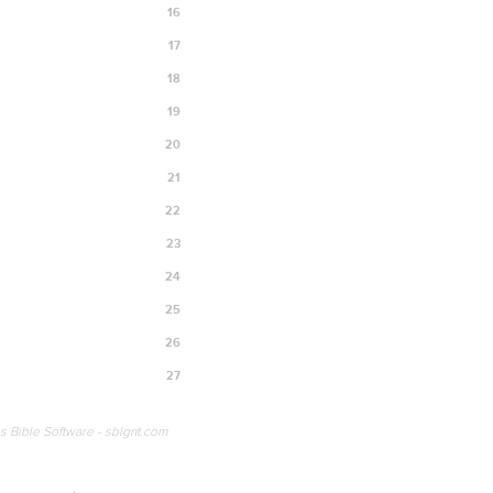
16
17
18
19
20
21
22
23
24
25
26
27
os Bible Software - sblgnt.com