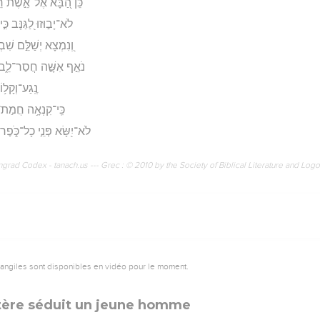
כֵּ֗ן הַ֭בָּא אֶל־אֵ֣שֶׁת רֵעֵ֑ה
לֹא־יָב֣וּזוּ לַ֭גַּנָּב כִּ֣י
וְ֭נִמְצָא יְשַׁלֵּ֣ם שִׁבְ
נֹאֵ֣ף אִשָּׁ֣ה חֲסַר־לֵ֑ב מַֽ
נֶֽגַע־וְקָל֥ו
כִּֽי־קִנְאָ֥ה חֲמַת־גּ
לֹא־יִ֭שָּׂא פְּנֵ֣י כָל־כֹּ֑פֶר
rad Codex - tanach.us --- Grec : © 2010 by the Society of Biblical Literature and Log
vangiles sont disponibles en vidéo pour le moment.
ère séduit un jeune homme