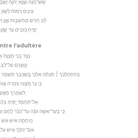
שֶׁשׁ־הֵ֭נָּה שָׂנֵ֣א יְהוָ֑ה וְ֝שׁ
עֵינַ֣יִם רָ֭מוֹת לְשׁ֣וֹן ש
לֵ֗ב חֹ֭רֵשׁ מַחְשְׁב֣וֹת אָ֑וֶן רַג
יָפִ֣יחַ כְּ֭זָבִים עֵ֣ד שָׁ֑קֶ
tre l'adultère
נְצֹ֣ר בְּ֭נִי מִצְוַ֣ת אָ
קָשְׁרֵ֣ם עַל־לִבְּךָ֣
בְּהִתְהַלֶּכְךָ֨ ׀ תַּנְחֶ֬ה אֹתָ֗ךְ בְּֽ֭שָׁכְבְּךָ תִּשְׁמֹ֣ר ע
כִּ֤י נֵ֣ר מִ֭צְוָה וְת֣וֹרָה א֑וֹר
לִ֭שְׁמָרְךָ מֵאֵ֣שֶׁ
אַל־תַּחְמֹ֣ד יָ֭פְיָהּ בִּלְבָב
כִּ֤י בְעַד־אִשָּׁ֥ה זוֹנָ֗ה עַֽד־כִּכַּ֫ר לָ֥חֶם וְ
הֲיַחְתֶּ֤ה אִ֓ישׁ אֵ֬שׁ בְּ
אִם־יְהַלֵּ֣ךְ אִ֭ישׁ עַל־הַג