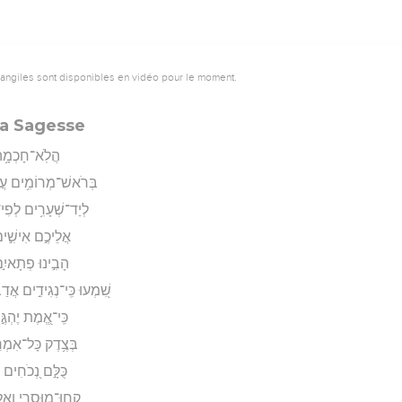
vangiles sont disponibles en vidéo pour le moment.
la Sagesse
הֲלֹֽא־חָכְמָ֥ה ת
בְּרֹאשׁ־מְרוֹמִ֥ים עֲלֵי
לְיַד־שְׁעָרִ֥ים לְפִי־
אֲלֵיכֶ֣ם אִישִׁ֣ים 
הָבִ֣ינוּ פְתָאיִ֣ם
שִׁ֭מְעוּ כִּֽי־נְגִידִ֣ים אֲדַ
כִּֽי־אֱ֭מֶת יֶהְגֶּ
בְּצֶ֥דֶק כָּל־אִמְרֵי־
כֻּלָּ֣ם נְ֭כֹחִים ל
קְחֽוּ־מוּסָרִ֥י וְאַל