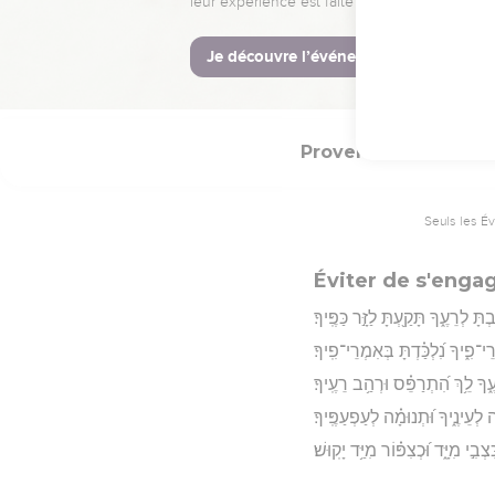
ן מוּסָ֑ר וּבְרֹ֖ב אִוַּלְתּ֣וֹ יִשְׁגֶּֽה׃
Hébreu : © Westminster Lening
Proverbes
6
Seuls les É
Éviter de s'engag
ָּ לְרֵעֶ֑ךָ תָּקַ֖עְתָּ לַזָּ֣ר כַּפֶּֽיךָ׃
י־פִ֑יךָ נִ֝לְכַּ֗דְתָּ בְּאִמְרֵי־פִֽיךָ׃
ךָ לֵ֥ךְ הִ֝תְרַפֵּ֗ס וּרְהַ֥ב רֵעֶֽיךָ׃
 לְעֵינֶ֑יךָ וּ֝תְנוּמָ֗ה לְעַפְעַפֶּֽיךָ׃
ִצְבִ֣י מִיָּ֑ד וּ֝כְצִפּ֗וֹר מִיַּ֥ד יָקֽוּשׁ׃