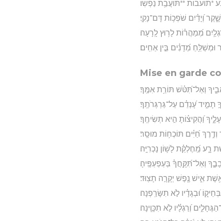
ֶ֗בַע *תועבות **תּוֹעֲבַ֥ת נַפְשֽׁוֹ׃
ָׁ֑קֶר וְ֝יָדַ֗יִם שֹׁפְכ֥וֹת דָּם־נָקִֽי׃
ְלַ֥יִם מְ֝מַהֲר֗וֹת לָר֥וּץ לָֽרָעָה׃
ר וּמְשַׁלֵּ֥חַ מְ֝דָנִ֗ים בֵּ֣ין אַחִֽים׃
Mise en garde con
בִ֑יךָ וְאַל־תִּ֝טֹּ֗שׁ תּוֹרַ֥ת אִמֶּֽךָ׃
 תָמִ֑יד עָ֝נְדֵ֗ם עַל־גַּרְגְּרֹתֶֽךָ׃
ָלֶ֑יךָ וַ֝הֲקִיצ֗וֹתָ הִ֣יא תְשִׂיחֶֽךָ׃
 וְדֶ֥רֶךְ חַ֝יִּ֗ים תּוֹכְח֥וֹת מוּסָֽר׃
ת רָ֑ע מֵֽ֝חֶלְקַ֗ת לָשׁ֥וֹן נָכְרִיָּֽה׃
ֶ֑ךָ וְאַל־תִּ֝קָּֽחֲךָ֗ בְּעַפְעַפֶּֽיהָ׃
אֵ֥שֶׁת אִ֑ישׁ נֶ֖פֶשׁ יְקָרָ֣ה תָצֽוּד׃
חֵיק֑וֹ וּ֝בְגָדָ֗יו לֹ֣א תִשָּׂרַֽפְנָה׃
ֶּחָלִ֑ים וְ֝רַגְלָ֗יו לֹ֣א תִכָּוֶֽינָה׃