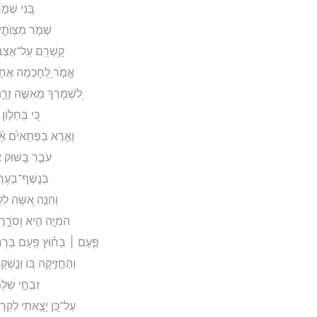
בְּ֭נִי שְׁמֹ֣
שְׁמֹ֣ר מִצְוֺתַ֣י ו
קָשְׁרֵ֥ם עַל־אֶצְבְּע
אֱמֹ֣ר לַֽ֭חָכְמָה אֲחֹ֣תִ
לִ֭שְׁמָרְךָ מֵאִשָּׁ֣ה זָרָ֑
כִּ֭י בְּחַלּ֣וֹן
וָאֵ֤רֶא בַפְּתָאיִ֗ם אָ֘
עֹבֵ֣ר בַּ֭שּׁוּק אֵ
בְּנֶֽשֶׁף־בְּעֶ֥רֶ
וְהִנֵּ֣ה אִ֭שָּׁה לִ
הֹמִיָּ֣ה הִ֣יא וְסֹרָ֑רֶת
פַּ֤עַם ׀ בַּח֗וּץ פַּ֥עַם בָּרְחֹ
וְהֶחֱזִ֣יקָה בּ֭וֹ וְנָ֣שְׁק
זִבְחֵ֣י שְׁלָמִ
עַל־כֵּ֭ן יָצָ֣אתִי לִקְרָאת