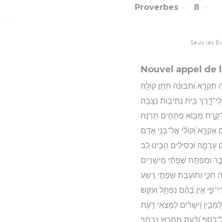
Proverbes
8
Seuls les É
Nouvel appel de 
ִקְרָ֑א וּ֝תְבוּנָ֗ה תִּתֵּ֥ן קוֹלָֽהּ׃
־דָ֑רֶךְ בֵּ֖ית נְתִיב֣וֹת נִצָּֽבָה׃
קָ֑רֶת מְב֖וֹא פְתָחִ֣ים תָּרֹֽנָּה׃
אֶקְרָ֑א וְ֝קוֹלִ֗י אֶל־בְּנֵ֥י אָדָֽם׃
 עָרְמָ֑ה וּ֝כְסִילִ֗ים הָבִ֥ינוּ לֵֽב׃
בֵּ֑ר וּמִפְתַּ֥ח שְׂ֝פָתַ֗י מֵישָׁרִֽים׃
֣ה חִכִּ֑י וְתוֹעֲבַ֖ת שְׂפָתַ֣י רֶֽשַׁע׃
פִ֑י אֵ֥ין בָּ֝הֶ֗ם נִפְתָּ֥ל וְעִקֵּֽשׁ׃
ַמֵּבִ֑ין וִֽ֝ישָׁרִ֗ים לְמֹ֣צְאֵי דָֽעַת׃
־כָּ֑סֶף וְ֝דַ֗עַת מֵחָר֥וּץ נִבְחָֽר׃