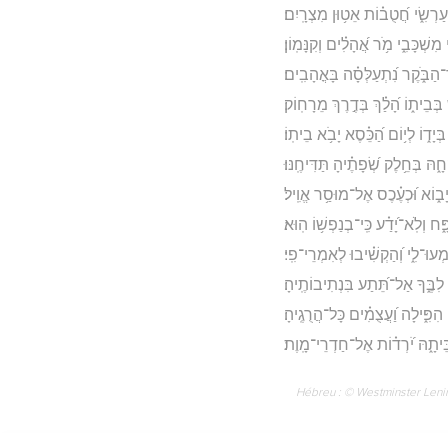
ַרְשִׂ֑י חֲ֝טֻב֗וֹת אֵט֥וּן מִצְרָֽיִם׃
י מִשְׁכָּבִ֑י מֹ֥ר אֲ֝הָלִ֗ים וְקִנָּמֽוֹן׃
הַבֹּ֑קֶר נִ֝תְעַלְּסָ֗ה בָּאֳהָבִֽים׃
 בְּבֵית֑וֹ הָ֝לַ֗ךְ בְּדֶ֣רֶךְ מֵרָחֽוֹק׃
יָד֑וֹ לְי֥וֹם הַ֝כֵּ֗סֶא יָבֹ֥א בֵיתֽוֹ׃
ָ֑הּ בְּחֵ֥לֶק שְׂ֝פָתֶ֗יהָ תַּדִּיחֶֽנּוּ׃
ָב֑וֹא וּ֝כְעֶ֗כֶס אֶל־מוּסַ֥ר אֱוִֽיל׃
֑ח וְלֹֽא־יָ֝דַ֗ע כִּֽי־בְנַפְשׁ֥וֹ הֽוּא׃
ְעוּ־לִ֑י וְ֝הַקְשִׁ֗יבוּ לְאִמְרֵי־פִֽי׃
לִבֶּ֑ךָ אַל־תֵּ֝תַע בִּנְתִיבוֹתֶֽיהָ׃
הִפִּ֑ילָה וַ֝עֲצֻמִ֗ים כָּל־הֲרֻגֶֽיהָ׃
בֵּיתָ֑הּ יֹ֝רְד֗וֹת אֶל־חַדְרֵי־מָֽוֶת׃
Hébreu : © Westminster Lening