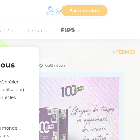
10
Faire un don
11
12
ien ?
Le Top
13
14
nous
15
16
opChrétien
17
utilisateur)
18
n et les
:
19
20
21
 du monde…
22
eurs.