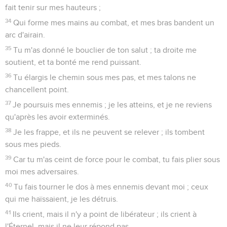
fait tenir sur mes hauteurs ;
34
Qui forme mes mains au combat, et mes bras bandent un
arc d'airain.
35
Tu m'as donné le bouclier de ton salut ; ta droite me
soutient, et ta bonté me rend puissant.
36
Tu élargis le chemin sous mes pas, et mes talons ne
chancellent point.
37
Je poursuis mes ennemis ; je les atteins, et je ne reviens
qu'après les avoir exterminés.
38
Je les frappe, et ils ne peuvent se relever ; ils tombent
sous mes pieds.
39
Car tu m'as ceint de force pour le combat, tu fais plier sous
moi mes adversaires.
40
Tu fais tourner le dos à mes ennemis devant moi ; ceux
qui me haïssaient, je les détruis.
41
Ils crient, mais il n'y a point de libérateur ; ils crient à
l'Éternel, mais il ne leur répond pas.