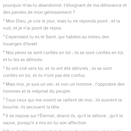
pourquoi m'as-tu abandonné, t'éloignant de ma délivrance et
des paroles de mon gémissement ?
2
Mon Dieu, je crie le jour, mais tu ne réponds point ; et la
nuit, et je n'ai point de repos.
3
Cependant tu es le Saint, qui habites au milieu des
louanges d'Israël.
4
Nos pères se sont confiés en toi ; ils se sont confiés en toi,
et tu les as délivrés.
5
Ils ont crié vers toi, et ils ont été délivrés ; ils se sont
confiés en toi, et ils n'ont pas été confus.
6
Mais moi, je suis un ver, et non un homme ; l'opprobre des
hommes et le méprisé du peuple.
7
Tous ceux qui me voient se raillent de moi ; ils ouvrent la
bouche, ils secouent la tête.
8
Il se repose sur l'Éternel, disent-ils, qu'il le délivre ; qu'il le
sauve, puisqu'il a mis en lui son affection.
9