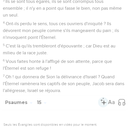
3
Ils se sont tous égarés, ils se sont corrompus tous
ensemble ; il n'y en a point qui fasse le bien, non pas même
un seul.
4
Ont-ils perdu le sens, tous ces ouvriers d'iniquité ? Ils
dévorent mon peuple comme s'ils mangeaient du pain ; ils
n'invoquent point l'Éternel.
5
C'est là qu'ils trembleront d'épouvante ; car Dieu est au
milieu de la race juste.
6
Vous faites honte à l'affligé de son attente, parce que
l'Éternel est son refuge !
7
Oh ! qui donnera de Sion la délivrance d'Israël ? Quand
l'Éternel ramènera les captifs de son peuple, Jacob sera dans
l'allégresse, Israël se réjouira.
Psaumes
15
Seuls les Évangiles sont disponibles en vidéo pour le moment.