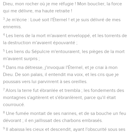
Dieu, mon rocher où je me réfugie ! Mon bouclier, la force
qui me délivre, ma haute retraite !
3
Je m'écrie : Loué soit l'Éternel ! et je suis délivré de mes
ennemis.
4
Les liens de la mort m'avaient enveloppé, et les torrents de
la destruction m'avaient épouvanté ;
5
Les liens du Sépulcre m'entouraient, les pièges de la mort
m'avaient surpris ;
6
Dans ma détresse, j'invoquai l'Éternel, et je criai à mon
Dieu. De son palais, il entendit ma voix, et les cris que je
poussais vers lui parvinrent à ses oreilles.
7
Alors la terre fut ébranlée et trembla ; les fondements des
montagnes s'agitèrent et s'ébranlèrent, parce qu'il était
courroucé.
8
Une fumée montait de ses narines, et de sa bouche un feu
dévorant ; il en jaillissait des charbons embrasés.
9
Il abaissa les cieux et descendit, ayant l'obscurité sous ses