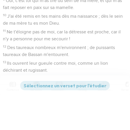
Oui, c'est toi qui m'as tiré du sein de ma mère, et qui m'as
fait reposer en paix sur sa mamelle.
10
J'ai été remis en tes mains dès ma naissance ; dès le sein
de ma mère tu es mon Dieu.
11
Ne t'éloigne pas de moi, car la détresse est proche, car il
n'y a personne pour me secourir !
12
Des taureaux nombreux m'environnent ; de puissants
taureaux de Bassan m'entourent.
13
Ils ouvrent leur gueule contre moi, comme un lion
déchirant et rugissant.
14
Je suis comme de l'eau qui s'écoule, et tous mes os se
sont déjoints ; mon coeur est comme la cire, il se fond dans
Contenus
Versions
Commentaires
Strong
Dictionnaire
mes entrailles.
15
Ma vigueur est desséchée comme la brique ; ma langue
est attachée à mon palais, et tu m'as couché dans la
Paramètres de lecture
poussière de la mort.
16
Car des chiens m'ont environné, une bande de méchants
Afficher les numéros de versets