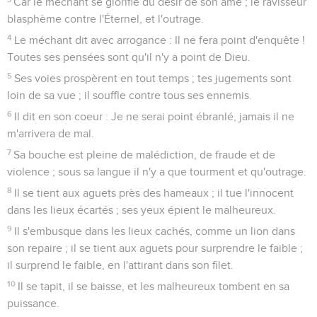
Car le méchant se glorifie du désir de son âme ; le ravisseur
blasphème contre l'Éternel, et l'outrage.
4
Le méchant dit avec arrogance : Il ne fera point d'enquête !
Toutes ses pensées sont qu'il n'y a point de Dieu.
5
Ses voies prospèrent en tout temps ; tes jugements sont
loin de sa vue ; il souffle contre tous ses ennemis.
6
Il dit en son coeur : Je ne serai point ébranlé, jamais il ne
m'arrivera de mal.
7
Sa bouche est pleine de malédiction, de fraude et de
violence ; sous sa langue il n'y a que tourment et qu'outrage.
8
Il se tient aux aguets près des hameaux ; il tue l'innocent
dans les lieux écartés ; ses yeux épient le malheureux.
9
Il s'embusque dans les lieux cachés, comme un lion dans
son repaire ; il se tient aux aguets pour surprendre le faible ;
il surprend le faible, en l'attirant dans son filet.
10
Il se tapit, il se baisse, et les malheureux tombent en sa
puissance.