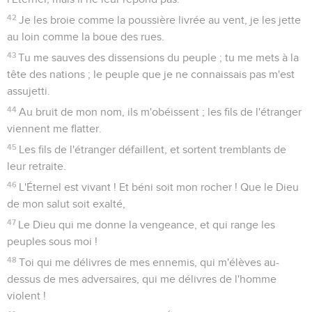
42
Je les broie comme la poussière livrée au vent, je les jette
au loin comme la boue des rues.
43
Tu me sauves des dissensions du peuple ; tu me mets à la
tête des nations ; le peuple que je ne connaissais pas m'est
assujetti.
44
Au bruit de mon nom, ils m'obéissent ; les fils de l'étranger
viennent me flatter.
45
Les fils de l'étranger défaillent, et sortent tremblants de
leur retraite.
46
L'Éternel est vivant ! Et béni soit mon rocher ! Que le Dieu
de mon salut soit exalté,
47
Le Dieu qui me donne la vengeance, et qui range les
peuples sous moi !
48
Toi qui me délivres de mes ennemis, qui m'élèves au-
dessus de mes adversaires, qui me délivres de l'homme
violent !