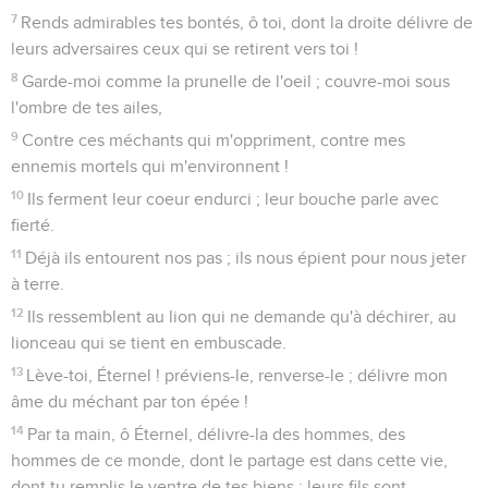
7
Rends admirables tes bontés, ô toi, dont la droite délivre de
leurs adversaires ceux qui se retirent vers toi !
8
Garde-moi comme la prunelle de l'oeil ; couvre-moi sous
l'ombre de tes ailes,
9
Contre ces méchants qui m'oppriment, contre mes
ennemis mortels qui m'environnent !
10
Ils ferment leur coeur endurci ; leur bouche parle avec
fierté.
11
Déjà ils entourent nos pas ; ils nous épient pour nous jeter
à terre.
12
Ils ressemblent au lion qui ne demande qu'à déchirer, au
lionceau qui se tient en embuscade.
13
Lève-toi, Éternel ! préviens-le, renverse-le ; délivre mon
âme du méchant par ton épée !
14
Par ta main, ô Éternel, délivre-la des hommes, des
hommes de ce monde, dont le partage est dans cette vie,
dont tu remplis le ventre de tes biens ; leurs fils sont