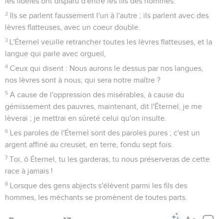
les fidèles ont disparu d'entre les fils des hommes.
2
Ils se parlent faussement l'un à l'autre ; ils parlent avec des
lèvres flatteuses, avec un coeur double.
3
L'Éternel veuille retrancher toutes les lèvres flatteuses, et la
langue qui parle avec orgueil,
4
Ceux qui disent : Nous aurons le dessus par nos langues,
nos lèvres sont à nous, qui sera notre maître ?
5
A cause de l'oppression des misérables, à cause du
gémissement des pauvres, maintenant, dit l'Éternel, je me
lèverai ; je mettrai en sûreté celui qu'on insulte.
6
Les paroles de l'Éternel sont des paroles pures ; c'est un
argent affiné au creuset, en terre, fondu sept fois.
7
Toi, ô Éternel, tu les garderas, tu nous préserveras de cette
race à jamais !
8
Lorsque des gens abjects s'élèvent parmi les fils des
hommes, les méchants se promènent de toutes parts.