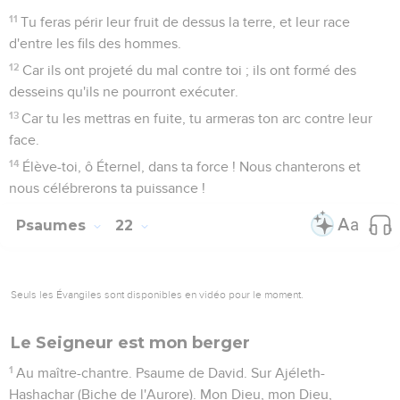
11
Tu feras périr leur fruit de dessus la terre, et leur race
d'entre les fils des hommes.
12
Car ils ont projeté du mal contre toi ; ils ont formé des
desseins qu'ils ne pourront exécuter.
13
Car tu les mettras en fuite, tu armeras ton arc contre leur
face.
14
Élève-toi, ô Éternel, dans ta force ! Nous chanterons et
nous célébrerons ta puissance !
Psaumes
22
Seuls les Évangiles sont disponibles en vidéo pour le moment.
Le Seigneur est mon berger
1
Au maître-chantre. Psaume de David. Sur Ajéleth-
Hashachar (Biche de l'Aurore). Mon Dieu, mon Dieu,