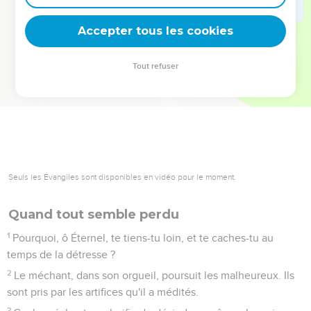
deviennent vos tremplins. Que vous guidiez un ministère, une
équipe, un groupe ou une famille, leur expérience est faite
Accepter tous les cookies
pour vous.
Tout refuser
Je découvre l’événement
Seuls les Évangiles sont disponibles en vidéo pour le moment.
Quand tout semble perdu
1
Pourquoi, ô Éternel, te tiens-tu loin, et te caches-tu au
temps de la détresse ?
2
Le méchant, dans son orgueil, poursuit les malheureux. Ils
sont pris par les artifices qu'il a médités.
3