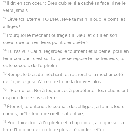
11
Il dit en son coeur : Dieu oublie, il a caché sa face, il ne le
verra jamais.
12
Lève-toi, Éternel ! O Dieu, lève ta main, n'oublie point les
affligés !
13
Pourquoi le méchant outrage-t-il Dieu, et dit-il en son
coeur que tu n'en feras point d'enquête ?
14
Tu l'as vu ! Car tu regardes le tourment et la peine, pour en
tenir compte ; c'est sur toi que se repose le malheureux, tu
es le secours de l'orphelin.
15
Romps le bras du méchant, et recherche la méchanceté
de l'injuste, jusqu'à ce que tu ne la trouves plus.
16
L'Éternel est Roi à toujours et à perpétuité ; les nations ont
disparu de dessus sa terre.
17
Éternel, tu entends le souhait des affligés ; affermis leurs
coeurs, prête-leur une oreille attentive,
18
Pour faire droit à l'orphelin et à l'opprimé ; afin que sur la
terre l'homme ne continue plus à répandre l'effroi.