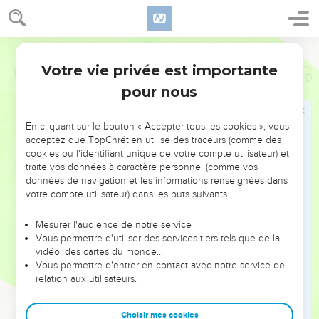
Votre vie privée est importante
Psaumes
10
pour nous
NE MANQUEZ PAS L’ÉVÉNEMENT
En cliquant sur le bouton « Accepter tous les cookies », vous
DE L’ANNÉE !
acceptez que TopChrétien utilise des traceurs (comme des
cookies ou l'identifiant unique de votre compte utilisateur) et
ET SI LEURS ERREURS POUVAIENT VOUS ÉVITER LES
traite vos données à caractère personnel (comme vos
VOTRES ?
données de navigation et les informations renseignées dans
votre compte utilisateur) dans les buts suivants :
On admire souvent les leaders pour leurs réussites, leur impact,
leur foi ou leur vision. Mais on voit moins les doutes, les erreurs
Mesurer l'audience de notre service
Vous permettre d'utiliser des services tiers tels que de la
et les saisons difficiles qu'ils ont traversés, alors même que ce
vidéo, des cartes du monde…
sont elles qui les ont façonnés.
Vous permettre d'entrer en contact avec notre service de
relation aux utilisateurs.
Dans cette conférence, leaders, entrepreneurs, et responsables
reviennent sur les erreurs marquantes de leur parcours et les
clés pour avancer avec plus de sagesse afin que leurs erreurs
Choisir mes cookies