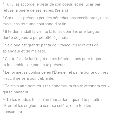
3
Tu lui as accordé le désir de son coeur, et ne lui as pas
refusé la prière de ses lèvres. (Sélah.)
4
Car tu l'as prévenu par des bénédictions excellentes ; tu as
mis sur sa tête une couronne d'or fin.
5
Il te demandait la vie ; tu la lui as donnée, une longue
durée de jours, à perpétuité, à jamais.
6
Sa gloire est grande par ta délivrance ; tu le revêts de
splendeur et de majesté.
7
Car tu fais de lui l'objet de tes bénédictions pour toujours,
tu le combles de joie en ta présence.
8
Le roi met sa confiance en l'Éternel, et par la bonté du Très-
Haut, il ne sera point ébranlé.
9
Ta main atteindra tous tes ennemis, ta droite atteindra ceux
qui te haïssent.
10
Tu les rendras tels qu'un four ardent, quand tu paraîtras ;
l'Éternel les engloutira dans sa colère, et le feu les
consumera.