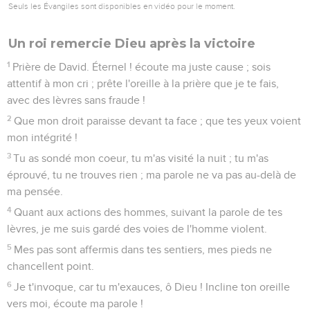
Seuls les Évangiles sont disponibles en vidéo pour le moment.
Un roi remercie Dieu après la victoire
1
Prière de David. Éternel ! écoute ma juste cause ; sois
attentif à mon cri ; prête l'oreille à la prière que je te fais,
avec des lèvres sans fraude !
2
Que mon droit paraisse devant ta face ; que tes yeux voient
mon intégrité !
3
Tu as sondé mon coeur, tu m'as visité la nuit ; tu m'as
éprouvé, tu ne trouves rien ; ma parole ne va pas au-delà de
ma pensée.
4
Quant aux actions des hommes, suivant la parole de tes
lèvres, je me suis gardé des voies de l'homme violent.
5
Mes pas sont affermis dans tes sentiers, mes pieds ne
chancellent point.
6
Je t'invoque, car tu m'exauces, ô Dieu ! Incline ton oreille
vers moi, écoute ma parole !