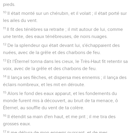
pieds.
10
Il était monté sur un chérubin, et il volait ; il était porté sur
les ailes du vent.
11
Il fit des ténèbres sa retraite ; il mit autour de lui, comme
une tente, des eaux ténébreuses, de noirs nuages.
12
De la splendeur qui était devant lui, s'échappaient des
nuées, avec de la grêle et des charbons de feu.
13
Et l'Éternel tonna dans les cieux, le Très-Haut fit retentir sa
voix, avec de la grêle et des charbons de feu.
14
Il lança ses flèches, et dispersa mes ennemis ; il lança des
éclairs nombreux, et les mit en déroute.
15
Alors le fond des eaux apparut, et les fondements du
monde furent mis à découvert, au bruit de ta menace, ô
Éternel, au souffle du vent de ta colère.
16
Il étendit sa main d'en haut, et me prit ; il me tira des
grosses eaux.
17
Il me délivra de mon ennemi puissant, et de mes