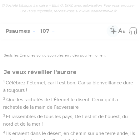
© Société biblique française – Bibli’O, 1978, avec autorisation. Pour vous procurer
une Bible imprimée, rendez-vous sur www.editionsbiblio.fr
Psaumes
107
Seuls les Évangiles sont disponibles en vidéo pour le moment.
Je veux réveiller l'aurore
1
Célébrez l’Éternel, car il est bon, Car sa bienveillance dure
à toujours !
2
Que les rachetés de l’Éternel le disent, Ceux qu’il a
rachetés de la main de l’adversaire
3
Et rassemblés de tous les pays, De l’est et de l’ouest, du
nord et de la mer !
4
Ils erraient dans le désert, en chemin sur une terre aride, Ils