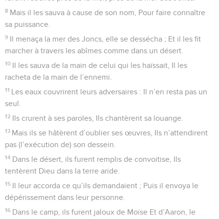
8
Mais il les sauva à cause de son nom, Pour faire connaître
sa puissance.
9
Il menaça la mer des Joncs, elle se dessécha ; Et il les fit
marcher à travers les abîmes comme dans un désert.
10
Il les sauva de la main de celui qui les haïssait, Il les
racheta de la main de l’ennemi.
11
Les eaux couvrirent leurs adversaires : Il n’en resta pas un
seul.
12
Ils crurent à ses paroles, Ils chantèrent sa louange.
13
Mais ils se hâtèrent d’oublier ses œuvres, Ils n’attendirent
pas (l’exécution de) son dessein.
14
Dans le désert, ils furent remplis de convoitise, Ils
tentèrent Dieu dans la terre aride.
15
Il leur accorda ce qu’ils demandaient ; Puis il envoya le
dépérissement dans leur personne.
16
Dans le camp, ils furent jaloux de Moïse Et d’Aaron, le