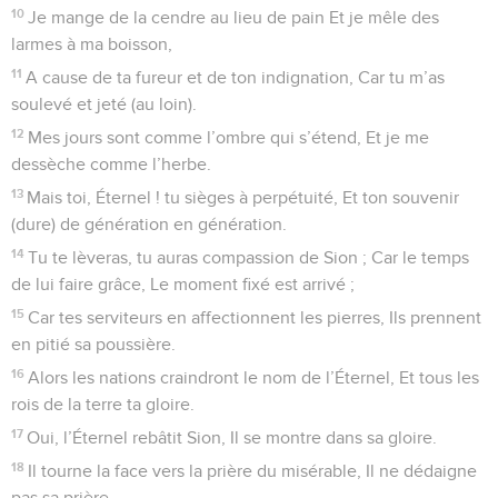
10
Je mange de la cendre au lieu de pain Et je mêle des
larmes à ma boisson,
11
A cause de ta fureur et de ton indignation, Car tu m’as
soulevé et jeté (au loin).
12
Mes jours sont comme l’ombre qui s’étend, Et je me
dessèche comme l’herbe.
13
Mais toi, Éternel ! tu sièges à perpétuité, Et ton souvenir
(dure) de génération en génération.
14
Tu te lèveras, tu auras compassion de Sion ; Car le temps
de lui faire grâce, Le moment fixé est arrivé ;
15
Car tes serviteurs en affectionnent les pierres, Ils prennent
en pitié sa poussière.
16
Alors les nations craindront le nom de l’Éternel, Et tous les
rois de la terre ta gloire.
17
Oui, l’Éternel rebâtit Sion, Il se montre dans sa gloire.
18
Il tourne la face vers la prière du misérable, Il ne dédaigne
pas sa prière.