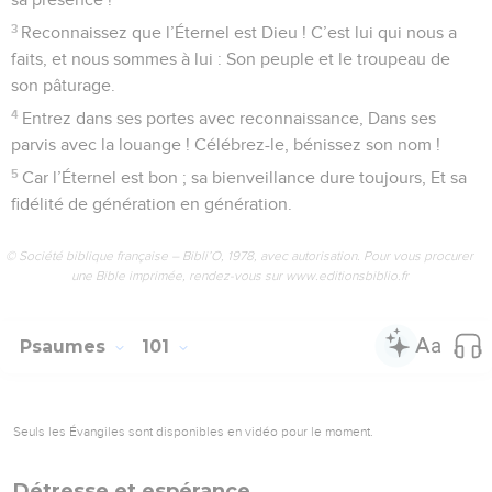
3
Reconnaissez que l’Éternel est Dieu ! C’est lui qui nous a
faits, et nous sommes à lui : Son peuple et le troupeau de
son pâturage.
4
Entrez dans ses portes avec reconnaissance, Dans ses
parvis avec la louange ! Célébrez-le, bénissez son nom !
5
Car l’Éternel est bon ; sa bienveillance dure toujours, Et sa
fidélité de génération en génération.
© Société biblique française – Bibli’O, 1978, avec autorisation. Pour vous procurer
une Bible imprimée, rendez-vous sur www.editionsbiblio.fr
Psaumes
101
Seuls les Évangiles sont disponibles en vidéo pour le moment.
Détresse et espérance