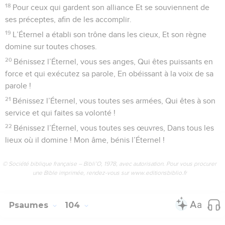
18
Pour ceux qui gardent son alliance Et se souviennent de
ses préceptes, afin de les accomplir.
19
L’Éternel a établi son trône dans les cieux, Et son règne
domine sur toutes choses.
20
Bénissez l’Éternel, vous ses anges, Qui êtes puissants en
force et qui exécutez sa parole, En obéissant à la voix de sa
parole !
21
Bénissez l’Éternel, vous toutes ses armées, Qui êtes à son
service et qui faites sa volonté !
22
Bénissez l’Éternel, vous toutes ses œuvres, Dans tous les
lieux où il domine ! Mon âme, bénis l’Éternel !
© Société biblique française – Bibli’O, 1978, avec autorisation. Pour vous procurer
une Bible imprimée, rendez-vous sur www.editionsbiblio.fr
Psaumes
104