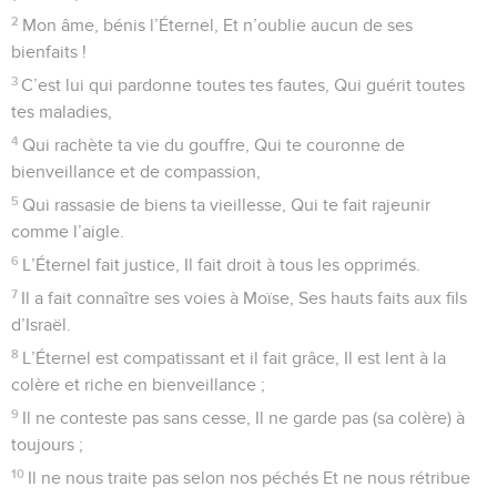
2
Mon âme, bénis l’Éternel, Et n’oublie aucun de ses
bienfaits !
3
C’est lui qui pardonne toutes tes fautes, Qui guérit toutes
tes maladies,
4
Qui rachète ta vie du gouffre, Qui te couronne de
bienveillance et de compassion,
5
Qui rassasie de biens ta vieillesse, Qui te fait rajeunir
comme l’aigle.
6
L’Éternel fait justice, Il fait droit à tous les opprimés.
7
Il a fait connaître ses voies à Moïse, Ses hauts faits aux fils
d’Israël.
8
L’Éternel est compatissant et il fait grâce, Il est lent à la
colère et riche en bienveillance ;
9
Il ne conteste pas sans cesse, Il ne garde pas (sa colère) à
toujours ;
10
Il ne nous traite pas selon nos péchés Et ne nous rétribue