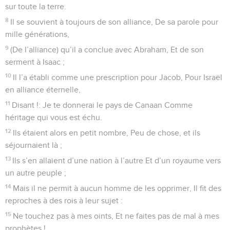
sur toute la terre.
8
Il se souvient à toujours de son alliance, De sa parole pour
mille générations,
9
(De l’alliance) qu’il a conclue avec Abraham, Et de son
serment à Isaac ;
10
Il l’a établi comme une prescription pour Jacob, Pour Israël
en alliance éternelle,
11
Disant !: Je te donnerai le pays de Canaan Comme
héritage qui vous est échu.
12
Ils étaient alors en petit nombre, Peu de chose, et ils
séjournaient là ;
13
Ils s’en allaient d’une nation à l’autre Et d’un royaume vers
un autre peuple ;
14
Mais il ne permit à aucun homme de les opprimer, Il fit des
reproches à des rois à leur sujet :
15
Ne touchez pas à mes oints, Et ne faites pas de mal à mes
prophètes !