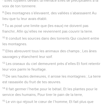
Elles fuyaient devant ta menace Elles se précipitaient à la
voix de ton tonnerre.
8
Des montagnes s’élevaient, des vallées s’abaissaient Au
lieu que tu leur avais établi.
9
Tu as posé une limite que (les eaux) ne doivent pas
franchir, Afin qu’elles ne reviennent pas couvrir la terre.
10
Il conduit les sources dans des torrents Qui coulent entre
les montagnes.
11
Elles abreuvent tous les animaux des champs ; Les ânes
sauvages y étanchent leur soif.
12
Les oiseaux du ciel demeurent près d’elles Et font retentir
leur voix parmi le feuillage.
13
De ses hautes demeures, il arrose les montagnes ; La terre
est rassasiée du fruit de tes œuvres.
14
Il fait germer l’herbe pour le bétail, Et les plantes pour le
service des humains, Pour tirer le pain de la terre,
15
Le vin qui réjouit le cœur de l’homme, Et fait plus que