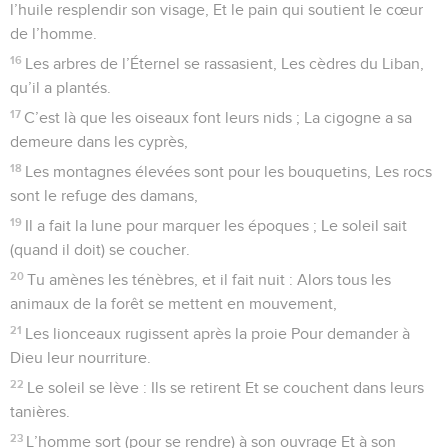
l’huile resplendir son visage, Et le pain qui soutient le cœur
de l’homme.
16
Les arbres de l’Éternel se rassasient, Les cèdres du Liban,
qu’il a plantés.
17
C’est là que les oiseaux font leurs nids ; La cigogne a sa
demeure dans les cyprès,
18
Les montagnes élevées sont pour les bouquetins, Les rocs
sont le refuge des damans,
19
Il a fait la lune pour marquer les époques ; Le soleil sait
(quand il doit) se coucher.
20
Tu amènes les ténèbres, et il fait nuit : Alors tous les
animaux de la forêt se mettent en mouvement,
21
Les lionceaux rugissent après la proie Pour demander à
Dieu leur nourriture.
22
Le soleil se lève : Ils se retirent Et se couchent dans leurs
tanières.
23
L’homme sort (pour se rendre) à son ouvrage Et à son