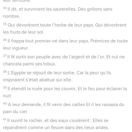
leur territoire.
34
Il dit, et survinrent les sauterelles, Des grillons sans
nombre,
35
Qui dévorèrent toute l’herbe de leur pays, Qui dévorèrent
les fruits de leur sol.
36
Il frappa tout premier-né dans leur pays, Prémices de toute
leur vigueur.
37
Il fit sortir son peuple avec de l’argent et de l’or, Et nul ne
chancela parmi ses tribus.
38
L’Égypte se réjouit de leur sortie, Car la peur qu’ils
inspiraient s’était abattue sur elle.
39
Il étendit la nuée pour les couvrir, Et le feu pour éclairer la
nuit.
40
A leur demande, il fit venir des cailles Et il les rassasia du
pain du ciel.
41
Il ouvrit le rocher, et des eaux coulèrent ; Elles se
répandirent comme un fleuve dans des lieux arides.