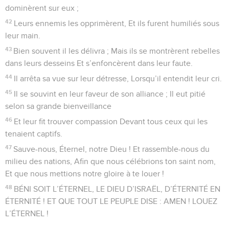
dominèrent sur eux ;
42
Leurs ennemis les opprimèrent, Et ils furent humiliés sous
leur main.
43
Bien souvent il les délivra ; Mais ils se montrèrent rebelles
dans leurs desseins Et s’enfoncèrent dans leur faute.
44
Il arrêta sa vue sur leur détresse, Lorsqu’il entendit leur cri.
45
Il se souvint en leur faveur de son alliance ; Il eut pitié
selon sa grande bienveillance
46
Et leur fit trouver compassion Devant tous ceux qui les
tenaient captifs.
47
Sauve-nous, Éternel, notre Dieu ! Et rassemble-nous du
milieu des nations, Afin que nous célébrions ton saint nom,
Et que nous mettions notre gloire à te louer !
48
BÉNI SOIT L’ÉTERNEL, LE DIEU D’ISRAËL, D’ÉTERNITÉ EN
ÉTERNITÉ ! ET QUE TOUT LE PEUPLE DISE : AMEN ! LOUEZ
L’ÉTERNEL !