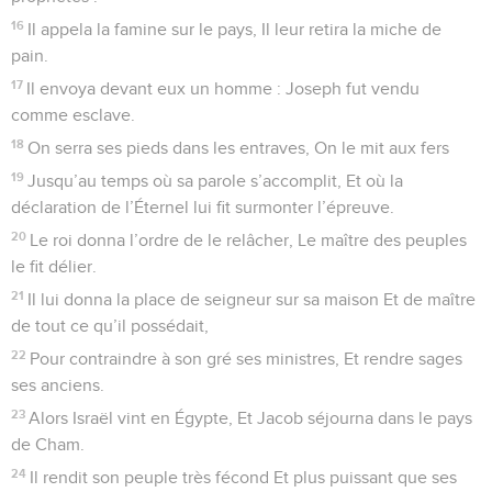
16
Il appela la famine sur le pays, Il leur retira la miche de
pain.
17
Il envoya devant eux un homme : Joseph fut vendu
comme esclave.
18
On serra ses pieds dans les entraves, On le mit aux fers
19
Jusqu’au temps où sa parole s’accomplit, Et où la
déclaration de l’Éternel lui fit surmonter l’épreuve.
20
Le roi donna l’ordre de le relâcher, Le maître des peuples
le fit délier.
21
Il lui donna la place de seigneur sur sa maison Et de maître
de tout ce qu’il possédait,
22
Pour contraindre à son gré ses ministres, Et rendre sages
ses anciens.
23
Alors Israël vint en Égypte, Et Jacob séjourna dans le pays
de Cham.
24
Il rendit son peuple très fécond Et plus puissant que ses