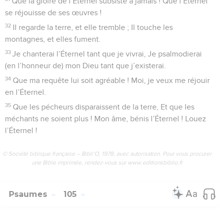
Que la gloire de l’Éternel subsiste à jamais ! Que l’Éternel
se réjouisse de ses œuvres !
32
Il regarde la terre, et elle tremble ; Il touche les
montagnes, et elles fument.
33
Je chanterai l’Éternel tant que je vivrai, Je psalmodierai
(en l’honneur de) mon Dieu tant que j’existerai.
34
Que ma requête lui soit agréable ! Moi, je veux me réjouir
en l’Éternel.
35
Que les pécheurs disparaissent de la terre, Et que les
méchants ne soient plus ! Mon âme, bénis l’Éternel ! Louez
l’Éternel !
© Société biblique française – Bibli’O, 1978, avec autorisation. Pour vous procurer
une Bible imprimée, rendez-vous sur www.editionsbiblio.fr
Psaumes
105