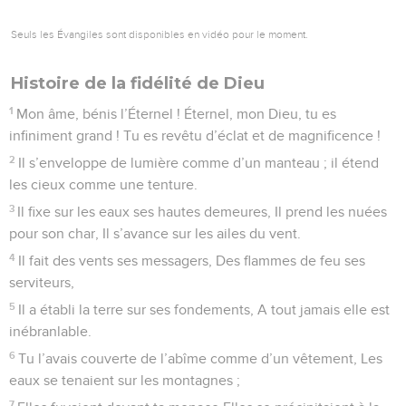
Seuls les Évangiles sont disponibles en vidéo pour le moment.
Histoire de la fidélité de Dieu
1
Mon âme, bénis l’Éternel ! Éternel, mon Dieu, tu es
infiniment grand ! Tu es revêtu d’éclat et de magnificence !
2
Il s’enveloppe de lumière comme d’un manteau ; il étend
les cieux comme une tenture.
3
Il fixe sur les eaux ses hautes demeures, Il prend les nuées
pour son char, Il s’avance sur les ailes du vent.
4
Il fait des vents ses messagers, Des flammes de feu ses
serviteurs,
5
Il a établi la terre sur ses fondements, A tout jamais elle est
inébranlable.
6
Tu l’avais couverte de l’abîme comme d’un vêtement, Les
eaux se tenaient sur les montagnes ;
7