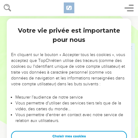
chérubins : la terre chancelle.
2
L’Éternel est grand dans Sion, C’est lui qui est élevé au-
Segond 1978 (Colombe)
dessus de tous les peuples.
Votre vie privée est importante
3
Qu’on célèbre ton nom grand et redoutable ! Il est saint !
Psaumes
99
pour nous
4
(Qu’on célèbre) la puissance du roi qui aime le droit ! –
C’est toi qui affermis la droiture, C’est toi qui exerces en
Jacob le droit et la justice. –
En cliquant sur le bouton « Accepter tous les cookies », vous
acceptez que TopChrétien utilise des traceurs (comme des
5
Exaltez l’Éternel, notre Dieu, Et prosternez-vous devant son
cookies ou l'identifiant unique de votre compte utilisateur) et
marchepied ! Il est saint !
traite vos données à caractère personnel (comme vos
données de navigation et les informations renseignées dans
6
Moïse et Aaron parmi ses sacrificateurs, Et Samuel parmi
votre compte utilisateur) dans les buts suivants :
ceux qui invoquent son nom, Invoquèrent l’Éternel, et il leur
répondit.
Mesurer l'audience de notre service
Vous permettre d'utiliser des services tiers tels que de la
7
Il leur parla dans la colonne de nuée ; Ils ont gardé ses
vidéo, des cartes du monde…
préceptes Et le décret qu’il leur avait donné.
Vous permettre d'entrer en contact avec notre service de
8
relation aux utilisateurs.
Éternel, notre Dieu, c’est toi qui leur as répondu. Tu fus
pour eux un Dieu qui pardonne, Mais qui tire vengeance de
leurs agissements.
Choisir mes cookies