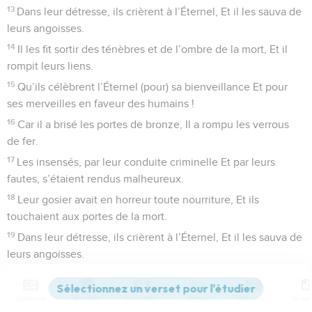
13
Dans leur détresse, ils crièrent à l’Éternel, Et il les sauva de
leurs angoisses.
14
Il les fit sortir des ténèbres et de l’ombre de la mort, Et il
rompit leurs liens.
15
Qu’ils célèbrent l’Éternel (pour) sa bienveillance Et pour
ses merveilles en faveur des humains !
16
Car il a brisé les portes de bronze, Il a rompu les verrous
de fer.
17
Les insensés, par leur conduite criminelle Et par leurs
fautes, s’étaient rendus malheureux.
18
Leur gosier avait en horreur toute nourriture, Et ils
touchaient aux portes de la mort.
19
Dans leur détresse, ils crièrent à l’Éternel, Et il les sauva de
leurs angoisses.
20
Il envoya sa parole et les guérit, Il les délivra de leurs
infections.
Contenus
Versions
Commentaires
Strong
Dictionnaire
21