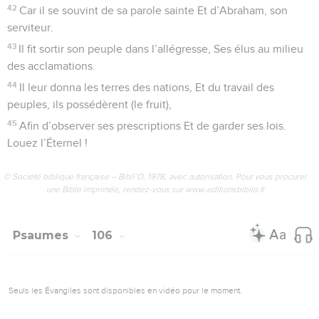
42
Car il se souvint de sa parole sainte Et d’Abraham, son
serviteur.
43
Il fit sortir son peuple dans l’allégresse, Ses élus au milieu
des acclamations.
44
Il leur donna les terres des nations, Et du travail des
peuples, ils possédèrent (le fruit),
45
Afin d’observer ses prescriptions Et de garder ses lois.
Louez l’Éternel !
© Société biblique française – Bibli’O, 1978, avec autorisation. Pour vous procurer
une Bible imprimée, rendez-vous sur www.editionsbiblio.fr
Psaumes
106
Seuls les Évangiles sont disponibles en vidéo pour le moment.