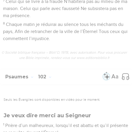
7
Celui qui se livre à la fraude N’habitera pas au milieu de ma
maison. Celui qui parle avec fausseté Ne subsistera pas en
ma présence.
8
Chaque matin je réduirai au silence tous les méchants du
pays, Afin de retrancher de la ville de l’Éternel Tous ceux qui
commettent l’injustice.
© Société biblique française – Bibli’O, 1978, avec autorisation. Pour vous procurer
une Bible imprimée, rendez-vous sur www.editionsbiblio.fr
Psaumes
102
Seuls les Évangiles sont disponibles en vidéo pour le moment.
Je veux dire merci au Seigneur
1
Prière d’un malheureux, lorsqu’il est abattu et qu’il présente