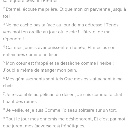
sa requête devant l’Éternel.
2
Éternel, écoute ma prière, Et que mon cri parvienne jusqu’à
toi !
3
Ne me cache pas ta face au jour de ma détresse ! Tends
vers moi ton oreille au jour où je crie ! Hâte-toi de me
répondre !
4
Car mes jours s’évanouissent en fumée, Et mes os sont
enflammés comme un tison.
5
Mon cœur est frappé et se dessèche comme l’herbe ;
J’oublie même de manger mon pain.
6
Mes gémissements sont tels Que mes os s’attachent à ma
chair.
7
Je ressemble au pélican du désert, Je suis comme le chat-
huant des ruines ;
8
Je veille, et je suis Comme l’oiseau solitaire sur un toit.
9
Tout le jour mes ennemis me déshonorent, Et c’est par moi
que jurent mes (adversaires) frénétiques.