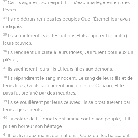
33
Car ils aigrirent son esprit, Et il s’exprima légèrement des
lèvres.
34
Ils ne détruisirent pas les peuples Que l’Éternel leur avait
indiqués.
35
Ils se mêlèrent avec les nations Et ils apprirent (à imiter)
leurs œuvres.
36
Ils rendirent un culte à leurs idoles, Qui furent pour eux un
piège ;
37
Ils sacrifièrent leurs fils Et leurs filles aux démons,
38
Ils répandirent le sang innocent, Le sang de leurs fils et de
leurs filles, Qu’ils sacrifièrent aux idoles de Canaan, Et le
pays fut profané par des meurtres.
39
Ils se souillèrent par leurs œuvres, Ils se prostituèrent par
leurs agissements.
40
La colère de l’Éternel s’enflamma contre son peuple, Et il
prit en horreur son héritage.
41
Il les livra aux mains des nations ; Ceux qui les haïssaient