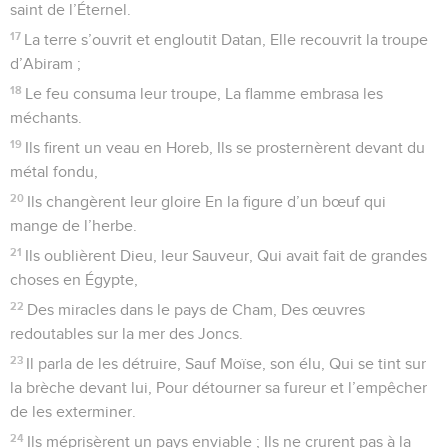
saint de l’Éternel.
17
La terre s’ouvrit et engloutit Datan, Elle recouvrit la troupe
d’Abiram ;
18
Le feu consuma leur troupe, La flamme embrasa les
méchants.
19
Ils firent un veau en Horeb, Ils se prosternèrent devant du
métal fondu,
20
Ils changèrent leur gloire En la figure d’un bœuf qui
mange de l’herbe.
21
Ils oublièrent Dieu, leur Sauveur, Qui avait fait de grandes
choses en Égypte,
22
Des miracles dans le pays de Cham, Des œuvres
redoutables sur la mer des Joncs.
23
Il parla de les détruire, Sauf Moïse, son élu, Qui se tint sur
la brèche devant lui, Pour détourner sa fureur et l’empêcher
de les exterminer.
24
Ils méprisèrent un pays enviable ; Ils ne crurent pas à la