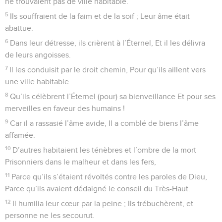
ne trouvaient pas de ville habitable.
5
Ils souffraient de la faim et de la soif ; Leur âme était
abattue.
6
Dans leur détresse, ils crièrent à l’Éternel, Et il les délivra
de leurs angoisses.
7
Il les conduisit par le droit chemin, Pour qu’ils aillent vers
une ville habitable.
8
Qu’ils célèbrent l’Éternel (pour) sa bienveillance Et pour ses
merveilles en faveur des humains !
9
Car il a rassasié l’âme avide, Il a comblé de biens l’âme
affamée.
10
D’autres habitaient les ténèbres et l’ombre de la mort
Prisonniers dans le malheur et dans les fers,
11
Parce qu’ils s’étaient révoltés contre les paroles de Dieu,
Parce qu’ils avaient dédaigné le conseil du Très-Haut.
12
Il humilia leur cœur par la peine ; Ils trébuchèrent, et
personne ne les secourut.