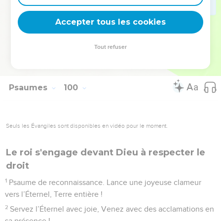
9
Exaltez l’Éternel, notre Dieu, Et prosternez-vous sur sa
Accepter tous les cookies
montagne sainte ! Car il est saint, l’Éternel, notre Dieu !
© Société biblique française – Bibli’O, 1978, avec autorisation. Pour vous procurer
Tout refuser
une Bible imprimée, rendez-vous sur www.editionsbiblio.fr
Psaumes
100
Seuls les Évangiles sont disponibles en vidéo pour le moment.
Le roi s'engage devant Dieu à respecter le
droit
1
Psaume de reconnaissance. Lance une joyeuse clameur
vers l’Éternel, Terre entière !
2
Servez l’Éternel avec joie, Venez avec des acclamations en
sa présence !