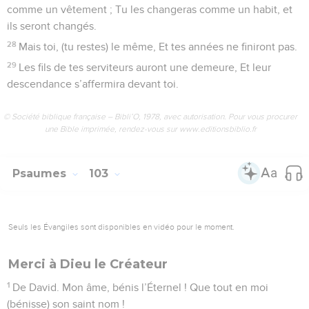
comme un vêtement ; Tu les changeras comme un habit, et
ils seront changés.
28
Mais toi, (tu restes) le même, Et tes années ne finiront pas.
29
Les fils de tes serviteurs auront une demeure, Et leur
descendance s’affermira devant toi.
© Société biblique française – Bibli’O, 1978, avec autorisation. Pour vous procurer
une Bible imprimée, rendez-vous sur www.editionsbiblio.fr
Psaumes
103
Seuls les Évangiles sont disponibles en vidéo pour le moment.
Merci à Dieu le Créateur
1
De David. Mon âme, bénis l’Éternel ! Que tout en moi
(bénisse) son saint nom !