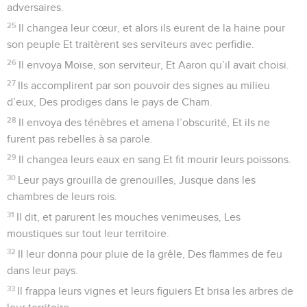
adversaires.
25
Il changea leur cœur, et alors ils eurent de la haine pour
son peuple Et traitèrent ses serviteurs avec perfidie.
26
Il envoya Moïse, son serviteur, Et Aaron qu’il avait choisi.
27
Ils accomplirent par son pouvoir des signes au milieu
d’eux, Des prodiges dans le pays de Cham.
28
Il envoya des ténèbres et amena l’obscurité, Et ils ne
furent pas rebelles à sa parole.
29
Il changea leurs eaux en sang Et fit mourir leurs poissons.
30
Leur pays grouilla de grenouilles, Jusque dans les
chambres de leurs rois.
31
Il dit, et parurent les mouches venimeuses, Les
moustiques sur tout leur territoire.
32
Il leur donna pour pluie de la grêle, Des flammes de feu
dans leur pays.
33
Il frappa leurs vignes et leurs figuiers Et brisa les arbres de