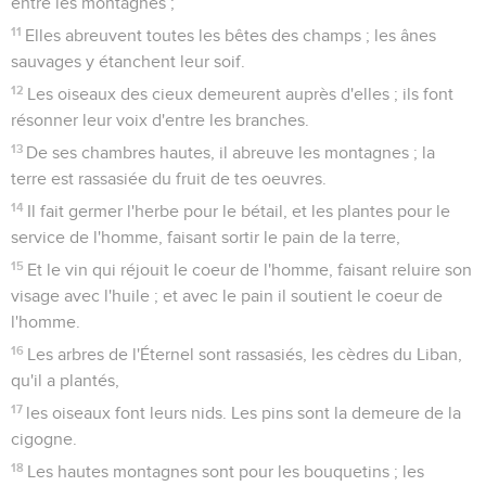
entre les montagnes ;
11
Elles abreuvent toutes les bêtes des champs ; les ânes
sauvages y étanchent leur soif.
12
Les oiseaux des cieux demeurent auprès d'elles ; ils font
résonner leur voix d'entre les branches.
13
De ses chambres hautes, il abreuve les montagnes ; la
terre est rassasiée du fruit de tes oeuvres.
14
Il fait germer l'herbe pour le bétail, et les plantes pour le
service de l'homme, faisant sortir le pain de la terre,
15
Et le vin qui réjouit le coeur de l'homme, faisant reluire son
visage avec l'huile ; et avec le pain il soutient le coeur de
l'homme.
16
Les arbres de l'Éternel sont rassasiés, les cèdres du Liban,
qu'il a plantés,
17
les oiseaux font leurs nids. Les pins sont la demeure de la
cigogne.
18
Les hautes montagnes sont pour les bouquetins ; les