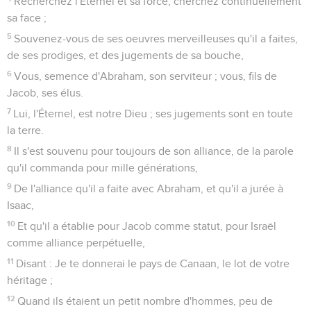
Recherchez l'Éternel et sa force, cherchez continuellement
sa face ;
5
Souvenez-vous de ses oeuvres merveilleuses qu'il a faites,
de ses prodiges, et des jugements de sa bouche,
6
Vous, semence d'Abraham, son serviteur ; vous, fils de
Jacob, ses élus.
7
Lui, l'Éternel, est notre Dieu ; ses jugements sont en toute
la terre.
8
Il s'est souvenu pour toujours de son alliance, de la parole
qu'il commanda pour mille générations,
9
De l'alliance qu'il a faite avec Abraham, et qu'il a jurée à
Isaac,
10
Et qu'il a établie pour Jacob comme statut, pour Israël
comme alliance perpétuelle,
11
Disant : Je te donnerai le pays de Canaan, le lot de votre
héritage ;
12
Quand ils étaient un petit nombre d'hommes, peu de