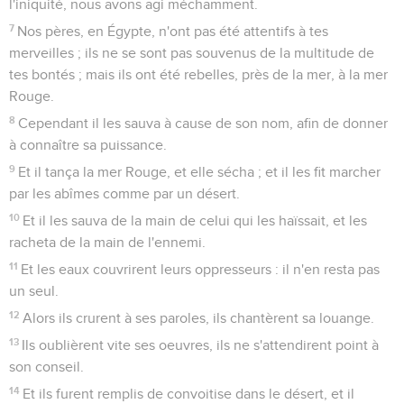
l'iniquité, nous avons agi méchamment.
7
Nos pères, en Égypte, n'ont pas été attentifs à tes
merveilles ; ils ne se sont pas souvenus de la multitude de
tes bontés ; mais ils ont été rebelles, près de la mer, à la mer
Rouge.
8
Cependant il les sauva à cause de son nom, afin de donner
à connaître sa puissance.
9
Et il tança la mer Rouge, et elle sécha ; et il les fit marcher
par les abîmes comme par un désert.
10
Et il les sauva de la main de celui qui les haïssait, et les
racheta de la main de l'ennemi.
11
Et les eaux couvrirent leurs oppresseurs : il n'en resta pas
un seul.
12
Alors ils crurent à ses paroles, ils chantèrent sa louange.
13
Ils oublièrent vite ses oeuvres, ils ne s'attendirent point à
son conseil.
14
Et ils furent remplis de convoitise dans le désert, et il