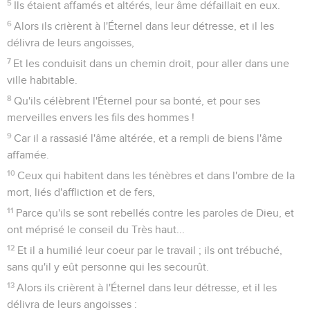
5
Ils étaient affamés et altérés, leur âme défaillait en eux.
6
Alors ils crièrent à l'Éternel dans leur détresse, et il les
délivra de leurs angoisses,
7
Et les conduisit dans un chemin droit, pour aller dans une
ville habitable.
8
Qu'ils célèbrent l'Éternel pour sa bonté, et pour ses
merveilles envers les fils des hommes !
9
Car il a rassasié l'âme altérée, et a rempli de biens l'âme
affamée.
10
Ceux qui habitent dans les ténèbres et dans l'ombre de la
mort, liés d'affliction et de fers,
11
Parce qu'ils se sont rebellés contre les paroles de Dieu, et
ont méprisé le conseil du Très haut...
12
Et il a humilié leur coeur par le travail ; ils ont trébuché,
sans qu'il y eût personne qui les secourût.
13
Alors ils crièrent à l'Éternel dans leur détresse, et il les
délivra de leurs angoisses :