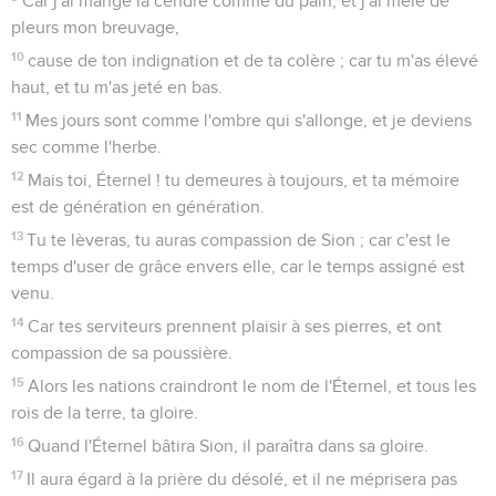
Car j'ai mangé la cendre comme du pain, et j'ai mêlé de
pleurs mon breuvage,
10
cause de ton indignation et de ta colère ; car tu m'as élevé
haut, et tu m'as jeté en bas.
11
Mes jours sont comme l'ombre qui s'allonge, et je deviens
sec comme l'herbe.
12
Mais toi, Éternel ! tu demeures à toujours, et ta mémoire
est de génération en génération.
13
Tu te lèveras, tu auras compassion de Sion ; car c'est le
temps d'user de grâce envers elle, car le temps assigné est
venu.
14
Car tes serviteurs prennent plaisir à ses pierres, et ont
compassion de sa poussière.
15
Alors les nations craindront le nom de l'Éternel, et tous les
rois de la terre, ta gloire.
16
Quand l'Éternel bâtira Sion, il paraîtra dans sa gloire.
17
Il aura égard à la prière du désolé, et il ne méprisera pas