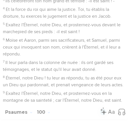
Ils célébreront ton nom grand et terrible : -il est saint ! -
4
Et la force du roi qui aime la justice. Toi, tu établis la
droiture, tu exerces le jugement et la justice en Jacob.
5
Exaltez l'Éternel, notre Dieu, et prosternez-vous devant le
marchepied de ses pieds : -il est saint !
6
Moïse et Aaron, parmi ses sacrificateurs, et Samuel, parmi
ceux qui invoquent son nom, crièrent à l'Éternel, et il leur a
répondu.
7
Il leur parla dans la colonne de nuée : ils ont gardé ses
témoignages, et le statut qu'il leur avait donné.
8
Éternel, notre Dieu ! tu leur as répondu, tu as été pour eux
un Dieu qui pardonnait, et prenait vengeance de leurs actes.
9
Exaltez l'Éternel, notre Dieu, et prosternez-vous en la
montagne de sa sainteté ; car l'Éternel, notre Dieu, est saint.
Psaumes
100