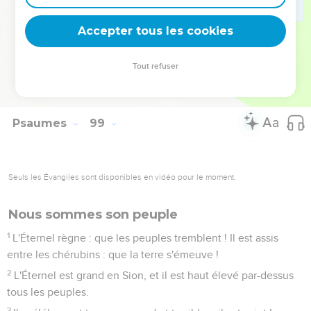
Que la mer bruie, et tout ce qui la remplit, le monde et
ceux qui y habitent !
Accepter tous les cookies
8
Que les fleuves battent des mains, que les montagnes
chantent de joie ensemble,
Tout refuser
9
l'Éternel ! car il vient pour juger la terre : il jugera le monde
avec justice, et les peuples avec droiture.
Psaumes
99
Seuls les Évangiles sont disponibles en vidéo pour le moment.
Nous sommes son peuple
1
L'Éternel règne : que les peuples tremblent ! Il est assis
entre les chérubins : que la terre s'émeuve !
2
L'Éternel est grand en Sion, et il est haut élevé par-dessus
tous les peuples.
3