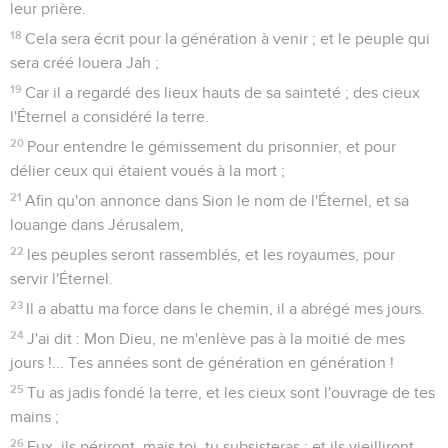
leur prière.
18
Cela sera écrit pour la génération à venir ; et le peuple qui
sera créé louera Jah ;
19
Car il a regardé des lieux hauts de sa sainteté ; des cieux
l'Éternel a considéré la terre.
20
Pour entendre le gémissement du prisonnier, et pour
délier ceux qui étaient voués à la mort ;
21
Afin qu'on annonce dans Sion le nom de l'Éternel, et sa
louange dans Jérusalem,
22
les peuples seront rassemblés, et les royaumes, pour
servir l'Éternel.
23
Il a abattu ma force dans le chemin, il a abrégé mes jours.
24
J'ai dit : Mon Dieu, ne m'enlève pas à la moitié de mes
jours !... Tes années sont de génération en génération !
25
Tu as jadis fondé la terre, et les cieux sont l'ouvrage de tes
mains ;
26
Eux, ils périront, mais toi, tu subsisteras ; et ils vieilliront