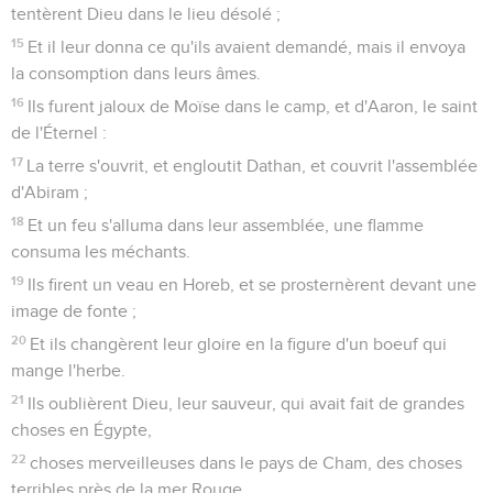
tentèrent Dieu dans le lieu désolé ;
15
Et il leur donna ce qu'ils avaient demandé, mais il envoya
la consomption dans leurs âmes.
16
Ils furent jaloux de Moïse dans le camp, et d'Aaron, le saint
de l'Éternel :
17
La terre s'ouvrit, et engloutit Dathan, et couvrit l'assemblée
d'Abiram ;
18
Et un feu s'alluma dans leur assemblée, une flamme
consuma les méchants.
19
Ils firent un veau en Horeb, et se prosternèrent devant une
image de fonte ;
20
Et ils changèrent leur gloire en la figure d'un boeuf qui
mange l'herbe.
21
Ils oublièrent Dieu, leur sauveur, qui avait fait de grandes
choses en Égypte,
22
choses merveilleuses dans le pays de Cham, des choses
terribles près de la mer Rouge.