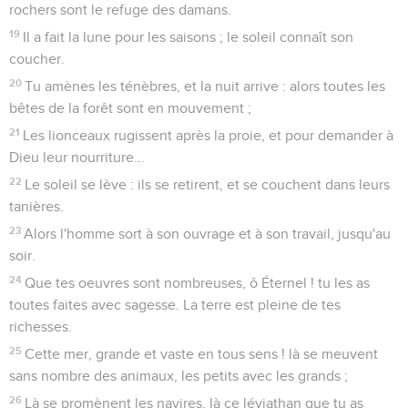
rochers sont le refuge des damans.
19
Il a fait la lune pour les saisons ; le soleil connaît son
coucher.
20
Tu amènes les ténèbres, et la nuit arrive : alors toutes les
bêtes de la forêt sont en mouvement ;
21
Les lionceaux rugissent après la proie, et pour demander à
Dieu leur nourriture...
22
Le soleil se lève : ils se retirent, et se couchent dans leurs
tanières.
23
Alors l'homme sort à son ouvrage et à son travail, jusqu'au
soir.
24
Que tes oeuvres sont nombreuses, ô Éternel ! tu les as
toutes faites avec sagesse. La terre est pleine de tes
richesses.
25
Cette mer, grande et vaste en tous sens ! là se meuvent
sans nombre des animaux, les petits avec les grands ;
26
Là se promènent les navires, là ce léviathan que tu as