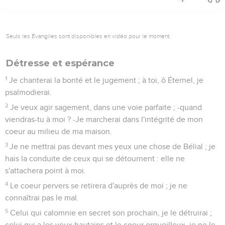
Seuls les Évangiles sont disponibles en vidéo pour le moment.
Détresse et espérance
1
Je chanterai la bonté et le jugement ; à toi, ô Éternel, je
psalmodierai.
2
Je veux agir sagement, dans une voie parfaite ; -quand
viendras-tu à moi ? -Je marcherai dans l'intégrité de mon
coeur au milieu de ma maison.
3
Je ne mettrai pas devant mes yeux une chose de Bélial ; je
hais la conduite de ceux qui se détournent : elle ne
s'attachera point à moi.
4
Le coeur pervers se retirera d'auprès de moi ; je ne
connaîtrai pas le mal.
5
Celui qui calomnie en secret son prochain, je le détruirai ;
celui qui a les yeux hautains et le coeur orgueilleux, je ne le