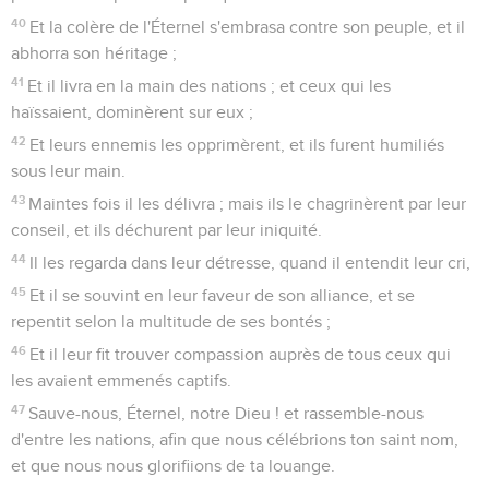
40
Et la colère de l'Éternel s'embrasa contre son peuple, et il
abhorra son héritage ;
41
Et il livra en la main des nations ; et ceux qui les
haïssaient, dominèrent sur eux ;
42
Et leurs ennemis les opprimèrent, et ils furent humiliés
sous leur main.
43
Maintes fois il les délivra ; mais ils le chagrinèrent par leur
conseil, et ils déchurent par leur iniquité.
44
Il les regarda dans leur détresse, quand il entendit leur cri,
45
Et il se souvint en leur faveur de son alliance, et se
repentit selon la multitude de ses bontés ;
46
Et il leur fit trouver compassion auprès de tous ceux qui
les avaient emmenés captifs.
47
Sauve-nous, Éternel, notre Dieu ! et rassemble-nous
d'entre les nations, afin que nous célébrions ton saint nom,
et que nous nous glorifiions de ta louange.