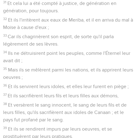
31
Et cela lui a été compté à justice, de génération en
génération, pour toujours.
32
Et ils l'irritèrent aux eaux de Meriba, et il en arriva du mal à
Moïse à cause d'eux ;
33
Car ils chagrinèrent son esprit, de sorte qu'il parla
légèrement de ses lèvres.
34
Ils ne détruisirent point les peuples, comme l'Éternel leur
avait dit ;
35
Mais ils se mêlèrent parmi les nations, et ils apprirent leurs
oeuvres ;
36
Et ils servirent leurs idoles, et elles leur furent en piège ;
37
Et ils sacrifièrent leurs fils et leurs filles aux démons,
38
Et versèrent le sang innocent, le sang de leurs fils et de
leurs filles, qu'ils sacrifièrent aux idoles de Canaan ; et le
pays fut profané par le sang.
39
Et ils se rendirent impurs par leurs oeuvres, et se
prostituèrent par leurs pratiques.