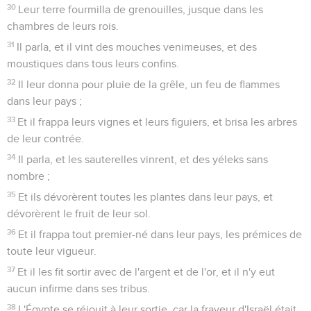
30
Leur terre fourmilla de grenouilles, jusque dans les
chambres de leurs rois.
31
Il parla, et il vint des mouches venimeuses, et des
moustiques dans tous leurs confins.
32
Il leur donna pour pluie de la grêle, un feu de flammes
dans leur pays ;
33
Et il frappa leurs vignes et leurs figuiers, et brisa les arbres
de leur contrée.
34
Il parla, et les sauterelles vinrent, et des yéleks sans
nombre ;
35
Et ils dévorèrent toutes les plantes dans leur pays, et
dévorèrent le fruit de leur sol.
36
Et il frappa tout premier-né dans leur pays, les prémices de
toute leur vigueur.
37
Et il les fit sortir avec de l'argent et de l'or, et il n'y eut
aucun infirme dans ses tribus.
38
L'Égypte se réjouit à leur sortie, car la frayeur d'Israël était