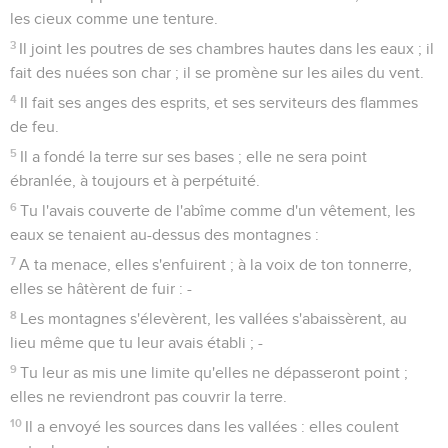
les cieux comme une tenture.
3
Il joint les poutres de ses chambres hautes dans les eaux ; il
fait des nuées son char ; il se promène sur les ailes du vent.
4
Il fait ses anges des esprits, et ses serviteurs des flammes
de feu.
5
Il a fondé la terre sur ses bases ; elle ne sera point
ébranlée, à toujours et à perpétuité.
6
Tu l'avais couverte de l'abîme comme d'un vêtement, les
eaux se tenaient au-dessus des montagnes :
7
A ta menace, elles s'enfuirent ; à la voix de ton tonnerre,
elles se hâtèrent de fuir : -
8
Les montagnes s'élevèrent, les vallées s'abaissèrent, au
lieu même que tu leur avais établi ; -
9
Tu leur as mis une limite qu'elles ne dépasseront point ;
elles ne reviendront pas couvrir la terre.
10
Il a envoyé les sources dans les vallées : elles coulent