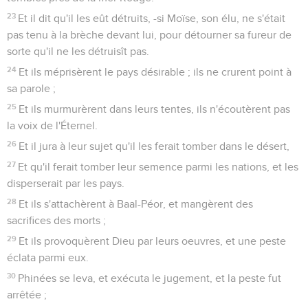
23
Et il dit qu'il les eût détruits, -si Moïse, son élu, ne s'était
pas tenu à la brèche devant lui, pour détourner sa fureur de
sorte qu'il ne les détruisît pas.
24
Et ils méprisèrent le pays désirable ; ils ne crurent point à
sa parole ;
25
Et ils murmurèrent dans leurs tentes, ils n'écoutèrent pas
la voix de l'Éternel.
26
Et il jura à leur sujet qu'il les ferait tomber dans le désert,
27
Et qu'il ferait tomber leur semence parmi les nations, et les
disperserait par les pays.
28
Et ils s'attachèrent à Baal-Péor, et mangèrent des
sacrifices des morts ;
29
Et ils provoquèrent Dieu par leurs oeuvres, et une peste
éclata parmi eux.
30
Phinées se leva, et exécuta le jugement, et la peste fut
arrêtée ;