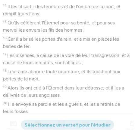
14
Il les fit sortir des ténèbres et de l'ombre de la mort, et
rompit leurs liens.
15
Qu'ils célèbrent l'Éternel pour sa bonté, et pour ses
merveilles envers les fils des hommes !
16
Car il a brisé les portes d'airain, et a mis en pièces les
barres de fer.
17
Les insensés, à cause de la voie de leur transgression, et à
cause de leurs iniquités, sont affligés ;
18
Leur âme abhorre toute nourriture, et ils touchent aux
portes de la mort.
19
Alors ils ont crié à l'Éternel dans leur détresse, et il les a
délivrés de leurs angoisses.
20
Il a envoyé sa parole et les a guéris, et les a retirés de
leurs fosses.
21
Qu'ils célèbrent l'Éternel pour sa bonté, et pour ses
merveilles envers les fils des hommes,
Contenus
Versions
Commentaires
Strong
Dictionnaire