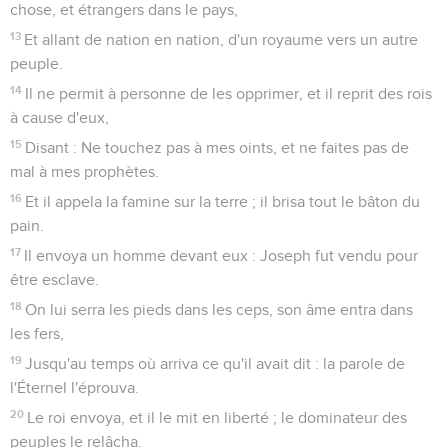
chose, et étrangers dans le pays,
13
Et allant de nation en nation, d'un royaume vers un autre
peuple.
14
Il ne permit à personne de les opprimer, et il reprit des rois
à cause d'eux,
15
Disant : Ne touchez pas à mes oints, et ne faites pas de
mal à mes prophètes.
16
Et il appela la famine sur la terre ; il brisa tout le bâton du
pain.
17
Il envoya un homme devant eux : Joseph fut vendu pour
être esclave.
18
On lui serra les pieds dans les ceps, son âme entra dans
les fers,
19
Jusqu'au temps où arriva ce qu'il avait dit : la parole de
l'Éternel l'éprouva.
20
Le roi envoya, et il le mit en liberté ; le dominateur des
peuples le relâcha.