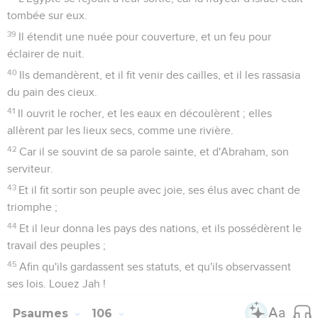
tombée sur eux.
39
Il étendit une nuée pour couverture, et un feu pour
éclairer de nuit.
40
Ils demandèrent, et il fit venir des cailles, et il les rassasia
du pain des cieux.
41
Il ouvrit le rocher, et les eaux en découlèrent ; elles
allèrent par les lieux secs, comme une rivière.
42
Car il se souvint de sa parole sainte, et d'Abraham, son
serviteur.
43
Et il fit sortir son peuple avec joie, ses élus avec chant de
triomphe ;
44
Et il leur donna les pays des nations, et ils possédèrent le
travail des peuples ;
45
Afin qu'ils gardassent ses statuts, et qu'ils observassent
ses lois. Louez Jah !
Psaumes
106