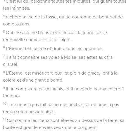
C'est lui qui pardonne toutes tes iniquités, qui guérit toutes
tes infirmités,
4
rachète ta vie de la fosse, qui te couronne de bonté et de
compassions,
5
Qui rassasie de biens ta vieillesse ; ta jeunesse se
renouvelle comme celle le l'aigle.
6
L'Éternel fait justice et droit à tous les opprimés.
7
Il a fait connaître ses voies à Moïse, ses actes aux fils
d'Israël.
8
L'Éternel est miséricordieux, et plein de grâce, lent à la
colère et d'une grande bonté.
9
Il ne contestera pas à jamais, et il ne garde pas sa colère à
toujours.
10
Il ne nous a pas fait selon nos péchés, et ne nous a pas
rendu selon nos iniquités.
11
Car comme les cieux sont élevés au-dessus de la terre, sa
bonté est grande envers ceux qui le craignent.