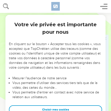
Le Seigneur est roi, il est l'unique vrai Dieu
1
Chantez à l'Éternel un cantique nouveau ! Car il a fait des
Darby
choses merveilleuses : sa droite et le bras de sa sainteté l'ont
Votre vie privée est importante
Psaumes
98
délivré.
pour nous
2
L'Éternel a fait connaître son salut, il a révélé sa justice aux
yeux des nations.
En cliquant sur le bouton « Accepter tous les cookies », vous
3
Il s'est souvenu de sa bonté et de sa fidélité envers la
acceptez que TopChrétien utilise des traceurs (comme des
maison d'Israël ; tous les bouts de la terre ont vu le salut de
cookies ou l'identifiant unique de votre compte utilisateur) et
traite vos données à caractère personnel (comme vos
notre Dieu.
données de navigation et les informations renseignées dans
4
Poussez des cris de joie vers l'Éternel, toute la terre ;
votre compte utilisateur) dans les buts suivants :
éclatez d'allégresse, et exultez avec chant de triomphe, et
psalmodiez !
Mesurer l'audience de notre service
Vous permettre d'utiliser des services tiers tels que de la
5
Chantez les louanges de l'Éternel avec la harpe, avec la
vidéo, des cartes du monde…
harpe et une voix de cantique !
Vous permettre d'entrer en contact avec notre service de
relation aux utilisateurs.
6
Avec des trompettes et le son du cor, poussez des cris de
joie devant le Roi, l'Éternel !
Choisir mes cookies
7