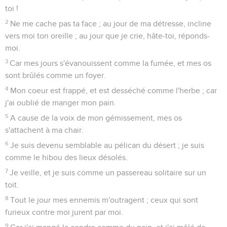
toi !
2
Ne me cache pas ta face ; au jour de ma détresse, incline
vers moi ton oreille ; au jour que je crie, hâte-toi, réponds-
moi.
3
Car mes jours s'évanouissent comme la fumée, et mes os
sont brûlés comme un foyer.
4
Mon coeur est frappé, et est desséché comme l'herbe ; car
j'ai oublié de manger mon pain.
5
A cause de la voix de mon gémissement, mes os
s'attachent à ma chair.
6
Je suis devenu semblable au pélican du désert ; je suis
comme le hibou des lieux désolés.
7
Je veille, et je suis comme un passereau solitaire sur un
toit.
8
Tout le jour mes ennemis m'outragent ; ceux qui sont
furieux contre moi jurent par moi.
9