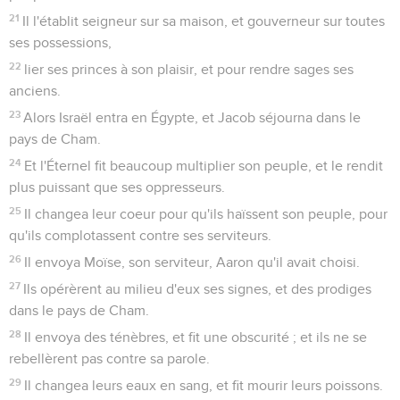
21
Il l'établit seigneur sur sa maison, et gouverneur sur toutes
ses possessions,
22
lier ses princes à son plaisir, et pour rendre sages ses
anciens.
23
Alors Israël entra en Égypte, et Jacob séjourna dans le
pays de Cham.
24
Et l'Éternel fit beaucoup multiplier son peuple, et le rendit
plus puissant que ses oppresseurs.
25
Il changea leur coeur pour qu'ils haïssent son peuple, pour
qu'ils complotassent contre ses serviteurs.
26
Il envoya Moïse, son serviteur, Aaron qu'il avait choisi.
27
Ils opérèrent au milieu d'eux ses signes, et des prodiges
dans le pays de Cham.
28
Il envoya des ténèbres, et fit une obscurité ; et ils ne se
rebellèrent pas contre sa parole.
29
Il changea leurs eaux en sang, et fit mourir leurs poissons.