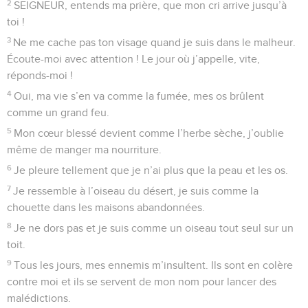
2
SEIGNEUR, entends ma prière, que mon cri arrive jusqu’à
toi !
3
Ne me cache pas ton visage quand je suis dans le malheur.
Écoute-moi avec attention ! Le jour où j’appelle, vite,
réponds-moi !
4
Oui, ma vie s’en va comme la fumée, mes os brûlent
comme un grand feu.
5
Mon cœur blessé devient comme l’herbe sèche, j’oublie
même de manger ma nourriture.
6
Je pleure tellement que je n’ai plus que la peau et les os.
7
Je ressemble à l’oiseau du désert, je suis comme la
chouette dans les maisons abandonnées.
8
Je ne dors pas et je suis comme un oiseau tout seul sur un
toit.
9
Tous les jours, mes ennemis m’insultent. Ils sont en colère
contre moi et ils se servent de mon nom pour lancer des
malédictions.