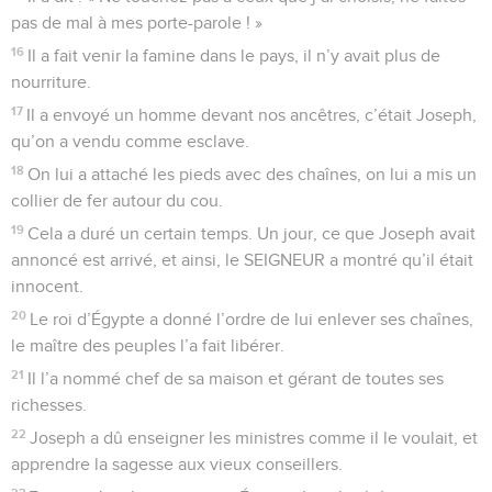
pas de mal à mes porte-parole ! »
16
Il a fait venir la famine dans le pays, il n’y avait plus de
nourriture.
17
Il a envoyé un homme devant nos ancêtres, c’était Joseph,
qu’on a vendu comme esclave.
18
On lui a attaché les pieds avec des chaînes, on lui a mis un
collier de fer autour du cou.
19
Cela a duré un certain temps. Un jour, ce que Joseph avait
annoncé est arrivé, et ainsi, le SEIGNEUR a montré qu’il était
innocent.
20
Le roi d’Égypte a donné l’ordre de lui enlever ses chaînes,
le maître des peuples l’a fait libérer.
21
Il l’a nommé chef de sa maison et gérant de toutes ses
richesses.
22
Joseph a dû enseigner les ministres comme il le voulait, et
apprendre la sagesse aux vieux conseillers.