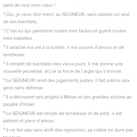
saint de tout mon cœur !
2
Oui, je veux dire merci au SEIGNEUR, sans oublier un seul
de ses bienfaits.
3
C’est lui qui pardonne toutes mes fautes et guérit toutes
mes maladies.
4
Il arrache ma vie à la tombe, il me couvre d’amour et de
tendresse.
5
Il remplit de bienfaits mes vieux jours. Il me donne une
nouvelle jeunesse, et j’ai la force de l’aigle qui s’envole.
6
Le SEIGNEUR rend des jugements justes, il fait justice aux
gens sans défense.
7
Il a découvert ses projets à Moïse et ses grandes actions au
peuple d’Israël.
8
Le SEIGNEUR est rempli de tendresse et de pitié, il est
patient et plein d’amour.
9
Il ne fait pas sans arrêt des reproches, sa colère ne dure pas