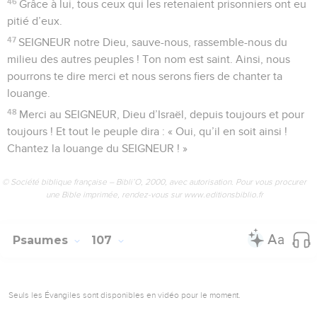
46
Grâce à lui, tous ceux qui les retenaient prisonniers ont eu
pitié d’eux.
47
SEIGNEUR notre Dieu, sauve-nous, rassemble-nous du
milieu des autres peuples ! Ton nom est saint. Ainsi, nous
pourrons te dire merci et nous serons fiers de chanter ta
louange.
48
Merci au SEIGNEUR, Dieu d’Israël, depuis toujours et pour
toujours ! Et tout le peuple dira : « Oui, qu’il en soit ainsi !
Chantez la louange du SEIGNEUR ! »
© Société biblique française – Bibli’O, 2000, avec autorisation. Pour vous procurer
une Bible imprimée, rendez-vous sur www.editionsbiblio.fr
Psaumes
107
Seuls les Évangiles sont disponibles en vidéo pour le moment.