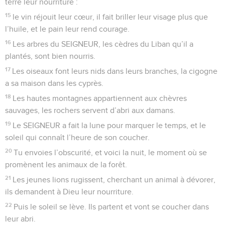
terre leur nourriture :
15
le vin réjouit leur cœur, il fait briller leur visage plus que
l’huile, et le pain leur rend courage.
16
Les arbres du SEIGNEUR, les cèdres du Liban qu’il a
plantés, sont bien nourris.
17
Les oiseaux font leurs nids dans leurs branches, la cigogne
a sa maison dans les cyprès.
18
Les hautes montagnes appartiennent aux chèvres
sauvages, les rochers servent d’abri aux damans.
19
Le SEIGNEUR a fait la lune pour marquer le temps, et le
soleil qui connaît l’heure de son coucher.
20
Tu envoies l’obscurité, et voici la nuit, le moment où se
promènent les animaux de la forêt.
21
Les jeunes lions rugissent, cherchant un animal à dévorer,
ils demandent à Dieu leur nourriture.
22
Puis le soleil se lève. Ils partent et vont se coucher dans
leur abri.