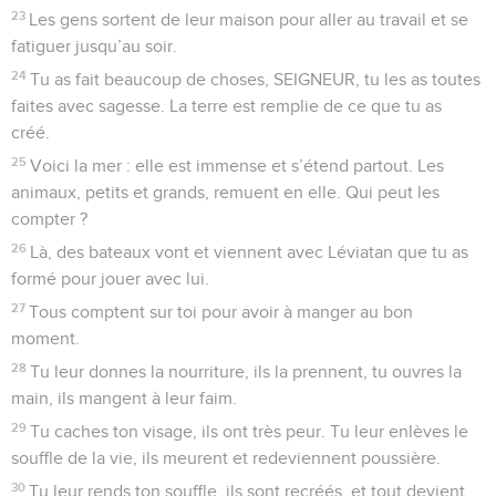
23
Les gens sortent de leur maison pour aller au travail et se
fatiguer jusqu’au soir.
24
Tu as fait beaucoup de choses, SEIGNEUR, tu les as toutes
faites avec sagesse. La terre est remplie de ce que tu as
créé.
25
Voici la mer : elle est immense et s’étend partout. Les
animaux, petits et grands, remuent en elle. Qui peut les
compter ?
26
Là, des bateaux vont et viennent avec Léviatan que tu as
formé pour jouer avec lui.
27
Tous comptent sur toi pour avoir à manger au bon
moment.
28
Tu leur donnes la nourriture, ils la prennent, tu ouvres la
main, ils mangent à leur faim.
29
Tu caches ton visage, ils ont très peur. Tu leur enlèves le
souffle de la vie, ils meurent et redeviennent poussière.
30
Tu leur rends ton souffle, ils sont recréés, et tout devient