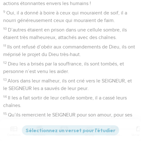
actions étonnantes envers les humains !
9
Oui, il a donné à boire à ceux qui mouraient de soif, il a
nourri généreusement ceux qui mouraient de faim.
10
D’autres étaient en prison dans une cellule sombre, ils
étaient très malheureux, attachés avec des chaînes.
11
Ils ont refusé d’obéir aux commandements de Dieu, ils ont
méprisé le projet du Dieu très-haut.
12
Dieu les a brisés par la souffrance, ils sont tombés, et
personne n’est venu les aider.
13
Alors dans leur malheur, ils ont crié vers le SEIGNEUR, et
le SEIGNEUR les a sauvés de leur peur.
14
Il les a fait sortir de leur cellule sombre, il a cassé leurs
chaînes.
15
Qu’ils remercient le SEIGNEUR pour son amour, pour ses
actions étonnantes envers les humains !
16
Oui, il a brisé les portes de bronze, il a fait sauter les
Contenus
Versions
Commentaires
Strong
Dictionnaire
verrous de fer.