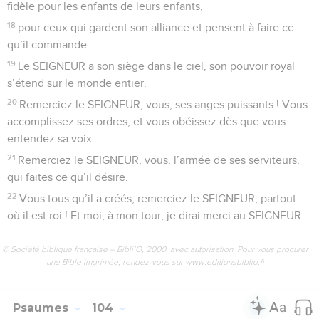
fidèle pour les enfants de leurs enfants,
18
pour ceux qui gardent son alliance et pensent à faire ce
qu’il commande.
19
Le SEIGNEUR a son siège dans le ciel, son pouvoir royal
s’étend sur le monde entier.
20
Remerciez le SEIGNEUR, vous, ses anges puissants ! Vous
accomplissez ses ordres, et vous obéissez dès que vous
entendez sa voix.
21
Remerciez le SEIGNEUR, vous, l’armée de ses serviteurs,
qui faites ce qu’il désire.
22
Vous tous qu’il a créés, remerciez le SEIGNEUR, partout
où il est roi ! Et moi, à mon tour, je dirai merci au SEIGNEUR.
© Société biblique française – Bibli’O, 2000, avec autorisation. Pour vous procurer
une Bible imprimée, rendez-vous sur www.editionsbiblio.fr
Psaumes
104