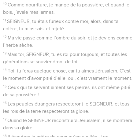
10
Comme nourriture, je mange de la poussière, et quand je
bois, j’avale mes larmes.
11
SEIGNEUR, tu étais furieux contre moi, alors, dans ta
colère, tu m’as saisi et rejeté.
12
Ma vie passe comme l’ombre du soir, et je deviens comme
l’herbe sèche.
13
Mais toi, SEIGNEUR, tu es roi pour toujours, et toutes les
générations se souviendront de toi.
14
Toi, tu feras quelque chose, car tu aimes Jérusalem. C’est
le moment d’avoir pitié d’elle, oui, c’est vraiment le moment.
15
Ceux qui te servent aiment ses pierres, ils ont même pitié
de sa poussière !
16
Les peuples étrangers respecteront le SEIGNEUR, et tous
les rois de la terre respecteront ta gloire.
17
Quand le SEIGNEUR reconstruira Jérusalem, il se montrera
dans sa gloire.
18
Il écoutera la prière de ceux qu’on a pillés, il ne