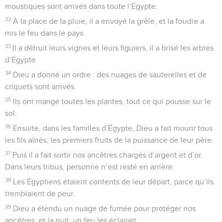
moustiques sont arrivés dans toute l’Égypte.
32
À la place de la pluie, il a envoyé la grêle, et la foudre a
mis le feu dans le pays.
33
Il a détruit leurs vignes et leurs figuiers, il a brisé les arbres
d’Égypte.
34
Dieu a donné un ordre : des nuages de sauterelles et de
criquets sont arrivés.
35
Ils ont mangé toutes les plantes, tout ce qui pousse sur le
sol.
36
Ensuite, dans les familles d’Égypte, Dieu a fait mourir tous
les fils aînés, les premiers fruits de la puissance de leur père.
37
Puis il a fait sortir nos ancêtres chargés d’argent et d’or.
Dans leurs tribus, personne n’est resté en arrière.
38
Les Égyptiens étaient contents de leur départ, parce qu’ils
tremblaient de peur.
39
Dieu a étendu un nuage de fumée pour protéger nos
ancêtres, et la nuit, un feu les éclairait.