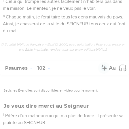
7
Celui qui trompe les autres facilement n’habitera pas dans
ma maison. Le menteur, je ne veux pas le voir.
8
Chaque matin, je ferai taire tous les gens mauvais du pays.
Ainsi, je chasserai de la ville du SEIGNEUR tous ceux qui font
du mal.
© Société biblique française – Bibli’O, 2000, avec autorisation. Pour vous procurer
une Bible imprimée, rendez-vous sur www.editionsbiblio.fr
Psaumes
102
Seuls les Évangiles sont disponibles en vidéo pour le moment.
Je veux dire merci au Seigneur
1
Prière d’un malheureux qui n’a plus de force. Il présente sa
plainte au SEIGNEUR.