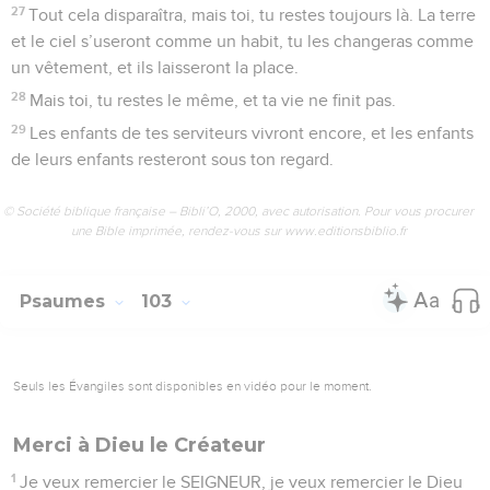
27
Tout cela disparaîtra, mais toi, tu restes toujours là. La terre
et le ciel s’useront comme un habit, tu les changeras comme
un vêtement, et ils laisseront la place.
28
Mais toi, tu restes le même, et ta vie ne finit pas.
29
Les enfants de tes serviteurs vivront encore, et les enfants
de leurs enfants resteront sous ton regard.
© Société biblique française – Bibli’O, 2000, avec autorisation. Pour vous procurer
une Bible imprimée, rendez-vous sur www.editionsbiblio.fr
Psaumes
103
Seuls les Évangiles sont disponibles en vidéo pour le moment.
Merci à Dieu le Créateur
1
Je veux remercier le SEIGNEUR, je veux remercier le Dieu