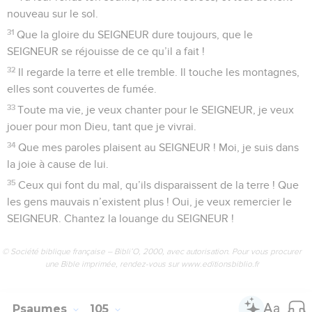
nouveau sur le sol.
31
Que la gloire du SEIGNEUR dure toujours, que le
SEIGNEUR se réjouisse de ce qu’il a fait !
32
Il regarde la terre et elle tremble. Il touche les montagnes,
elles sont couvertes de fumée.
33
Toute ma vie, je veux chanter pour le SEIGNEUR, je veux
jouer pour mon Dieu, tant que je vivrai.
34
Que mes paroles plaisent au SEIGNEUR ! Moi, je suis dans
la joie à cause de lui.
35
Ceux qui font du mal, qu’ils disparaissent de la terre ! Que
les gens mauvais n’existent plus ! Oui, je veux remercier le
SEIGNEUR. Chantez la louange du SEIGNEUR !
© Société biblique française – Bibli’O, 2000, avec autorisation. Pour vous procurer
une Bible imprimée, rendez-vous sur www.editionsbiblio.fr
Psaumes
105