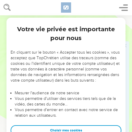
3
Qu’ils te remercient, Dieu grand et terrible ! – Oui, tu es
saint !
Parole de Vie
4
La force d’un roi, c’est d’aimer ce qui est juste. Toi, tu ne
Votre vie privée est importante
Psaumes
99
fais pas de différence entre les gens. C’est toi qui établis la
pour nous
justice en Israël, tu exiges qu’on respecte les lois.
5
Reconnaissez la grandeur du SEIGNEUR notre Dieu,
En cliquant sur le bouton « Accepter tous les cookies », vous
mettez-vous à genoux au pied de son siège royal. – Oui, le
acceptez que TopChrétien utilise des traceurs (comme des
SEIGNEUR est saint !
cookies ou l'identifiant unique de votre compte utilisateur) et
traite vos données à caractère personnel (comme vos
6
Moïse et Aaron étaient parmi ses prêtres, Samuel aussi le
données de navigation et les informations renseignées dans
priait. Ils ont fait appel au SEIGNEUR, et il a répondu.
votre compte utilisateur) dans les buts suivants :
7
Dieu a parlé dans le nuage de fumée dressé comme une
colonne. Ils ont respecté ses commandements et la loi qu’il
Mesurer l'audience de notre service
Vous permettre d'utiliser des services tiers tels que de la
leur a donnée.
vidéo, des cartes du monde…
8
SEIGNEUR notre Dieu, toi, tu leur répondais. Tu as été pour
Vous permettre d'entrer en contact avec notre service de
relation aux utilisateurs.
eux un Dieu patient, mais tu les as punis à cause de leurs
fautes.
Choisir mes cookies
9
Reconnaissez la grandeur du SEIGNEUR notre Dieu,