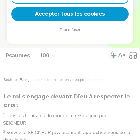
mettez-vous à genoux devant sa sainte montagne ! – Oui, il
Accepter tous les cookies
est saint, le SEIGNEUR notre Dieu !
© Société biblique française – Bibli’O, 2000, avec autorisation. Pour vous procurer
Tout refuser
une Bible imprimée, rendez-vous sur www.editionsbiblio.fr
Psaumes
100
Seuls les Évangiles sont disponibles en vidéo pour le moment.
Le roi s'engage devant Dieu à respecter le
droit
1
Tous les habitants du monde, criez de joie pour le
SEIGNEUR !
2
Servez le SEIGNEUR joyeusement, approchez-vous de lui
dans la joie.