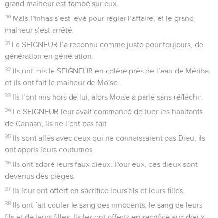
grand malheur est tombé sur eux.
30
Mais Pinhas s’est levé pour régler l’affaire, et le grand
malheur s’est arrêté.
31
Le SEIGNEUR l’a reconnu comme juste pour toujours, de
génération en génération.
32
Ils ont mis le SEIGNEUR en colère près de l’eau de Mériba,
et ils ont fait le malheur de Moïse.
33
Ils l’ont mis hors de lui, alors Moïse a parlé sans réfléchir.
34
Le SEIGNEUR leur avait commandé de tuer les habitants
de Canaan, ils ne l’ont pas fait.
35
Ils sont allés avec ceux qui ne connaissaient pas Dieu, ils
ont appris leurs coutumes.
36
Ils ont adoré leurs faux dieux. Pour eux, ces dieux sont
devenus des pièges.
37
Ils leur ont offert en sacrifice leurs fils et leurs filles.
38
Ils ont fait couler le sang des innocents, le sang de leurs
fils et de leurs filles. Ils les ont offerts en sacrifice aux dieux