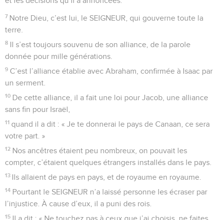
et les décisions qu’il a annoncées.
7
Notre Dieu, c’est lui, le SEIGNEUR, qui gouverne toute la
terre.
8
Il s’est toujours souvenu de son alliance, de la parole
donnée pour mille générations.
9
C’est l’alliance établie avec Abraham, confirmée à Isaac par
un serment.
10
De cette alliance, il a fait une loi pour Jacob, une alliance
sans fin pour Israël,
11
quand il a dit : « Je te donnerai le pays de Canaan, ce sera
votre part. »
12
Nos ancêtres étaient peu nombreux, on pouvait les
compter, c’étaient quelques étrangers installés dans le pays.
13
Ils allaient de pays en pays, et de royaume en royaume.
14
Pourtant le SEIGNEUR n’a laissé personne les écraser par
l’injustice. À cause d’eux, il a puni des rois.
15
Il a dit : « Ne touchez pas à ceux que j’ai choisis, ne faites