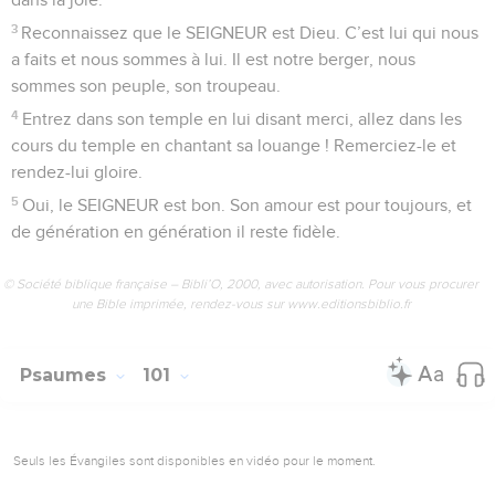
3
Reconnaissez que le SEIGNEUR est Dieu. C’est lui qui nous
a faits et nous sommes à lui. Il est notre berger, nous
sommes son peuple, son troupeau.
4
Entrez dans son temple en lui disant merci, allez dans les
cours du temple en chantant sa louange ! Remerciez-le et
rendez-lui gloire.
5
Oui, le SEIGNEUR est bon. Son amour est pour toujours, et
de génération en génération il reste fidèle.
© Société biblique française – Bibli’O, 2000, avec autorisation. Pour vous procurer
une Bible imprimée, rendez-vous sur www.editionsbiblio.fr
Psaumes
101
Seuls les Évangiles sont disponibles en vidéo pour le moment.