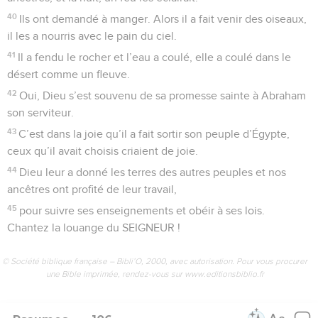
40
Ils ont demandé à manger. Alors il a fait venir des oiseaux,
il les a nourris avec le pain du ciel.
41
Il a fendu le rocher et l’eau a coulé, elle a coulé dans le
désert comme un fleuve.
42
Oui, Dieu s’est souvenu de sa promesse sainte à Abraham
son serviteur.
43
C’est dans la joie qu’il a fait sortir son peuple d’Égypte,
ceux qu’il avait choisis criaient de joie.
44
Dieu leur a donné les terres des autres peuples et nos
ancêtres ont profité de leur travail,
45
pour suivre ses enseignements et obéir à ses lois.
Chantez la louange du SEIGNEUR !
© Société biblique française – Bibli’O, 2000, avec autorisation. Pour vous procurer
une Bible imprimée, rendez-vous sur www.editionsbiblio.fr