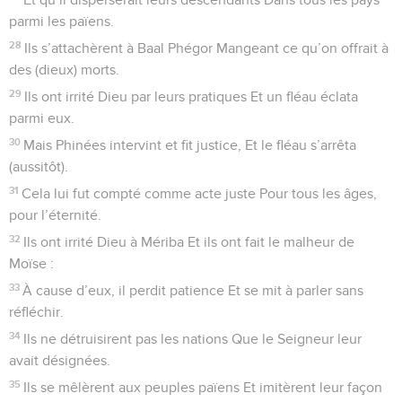
41
Il le livra au pouvoir des nations, Ceux qui le haïssaient le
dominèrent.
42
Il fut frappé par ses adversaires Et fut humilié sous leur
puissance.
43
Plusieurs fois, Dieu le sauva de nouveau, Mais il se
révoltait dans ses pensées Et s’obstinait à lui désobéir, De
nouveau, il tombait dans le malheur.
44
Pourtant, il prenait garde à sa détresse En écoutant ses
cris et ses prières.
45
Il pensait à son alliance avec lui, Il eut pitié et changea
son dessein.
46
Il excita pour lui la compassion De tous ceux qui le
retenaient captifs.
47
Délivre-nous, Éternel, notre Dieu ! Rassemble-nous du
milieu des nations Pour que nous puissions fêter ton saint
nom Et mettre notre gloire à te louer.
48
Béni soit l’Éternel, Dieu d’Israël, D’éternité jusqu’en