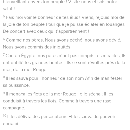
17
La terre s’ouvrit, dévorant Dathan Et recouvrant la troupe
d’Abiram.
18
Un feu s’alluma contre cette troupe, La flamme dévora ces
réprouvés.
19
À Horeb, ils ont façonné un veau Pour se prosterner
devant du métal,
20
Ils ont échangé leur sujet de gloire Contre un ruminant qui
broute de l’herbe !
21
Ils ont oublié leur Dieu, leur Sauveur, Et ses hauts faits
accomplis en Égypte,
22
Ses grands prodiges au pays de Cham, Ses actions
terribles sur la mer Rouge.
23
Aussi Dieu décida de les détruire. C’est alors que Moïse,
son élu, S’est jeté devant lui, intercédant Pour détourner son
courroux destructeur.
24
Ils méprisèrent un pays enviable Car ils ne crurent pas à sa