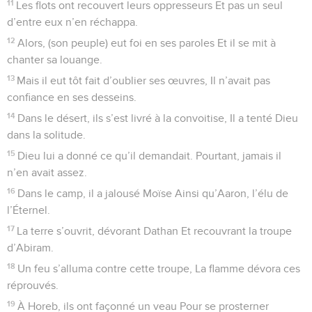
parole.
25
Ils murmurèrent au fond de leurs tentes, N’écoutant plus
la voix de l’Éternel.
26
Alors, il jura en levant la main Qu’il les ferait tomber dans
le désert,
27
Et qu’il disperserait leurs descendants Dans tous les pays
parmi les païens.
28
Ils s’attachèrent à Baal Phégor Mangeant ce qu’on offrait à
des (dieux) morts.
29
Ils ont irrité Dieu par leurs pratiques Et un fléau éclata
parmi eux.
30
Mais Phinées intervint et fit justice, Et le fléau s’arrêta
(aussitôt).
31
Cela lui fut compté comme acte juste Pour tous les âges,
pour l’éternité.
32
Ils ont irrité Dieu à Mériba Et ils ont fait le malheur de
Moïse :