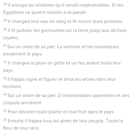
Il fit sortir du pays son peuple dans l’allégresse Et il guida
ses élus avec des chants de triomphe.
44
Il leur octroya des terres occupées par des nations Et ils
héritèrent du travail des autres peuples
45
Pour qu’ils gardent ses décrets et qu’ils observent ses lois.
Louez l’Éternel !
© 2013 - 2010 BLF Editions
Psaumes
106
Seuls les Évangiles sont disponibles en vidéo pour le moment.
Merci au Dieu libérateur
1
Loué soit Dieu ! Célébrez l’Éternel car il est bon Et son
amour dure éternellement !