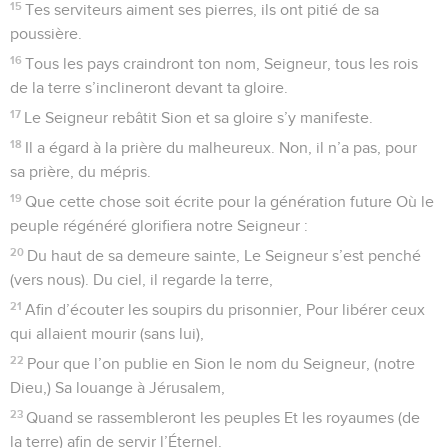
29
Les enfants de tes serviteurs auront toujours une demeure
Et, devant toi, leur descendance s’affermira solidement.
© 2013 - 2010 BLF Editions
Psaumes
103
Seuls les Évangiles sont disponibles en vidéo pour le moment.
Merci à Dieu le Créateur
1
De David. Mon âme, bénis l’Éternel ! Et que tout ce qui est
en moi bénisse son saint nom !
2
Mon âme, bénis l’Éternel, n’oublie aucun de ses bienfaits.
3
Car c’est lui qui pardonne entièrement tes fautes, C’est lui
qui te guérit de toute maladie