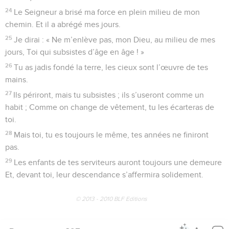
4
Et, du séjour des morts, il rachète ta vie. C’est lui qui te
couronne de tendresse et d’amour,
5
Qui rassasie de biens ton âge prolongé, Qui te fait rajeunir
à la façon d’un aigle.
6
Le Seigneur fait justice Et il défend les droits de tous les
opprimés.
7
Il a manifesté ses desseins à Moïse Et montré sa puissance
aux enfants d’Israël.
8
Le Seigneur est clément et miséricordieux. Il est plein de
patience et débordant d’amour.
9
Il ne conteste pas sans fin et sans arrêt, Et son ressentiment
n’est jamais éternel.
10
Il ne nous traite pas selon nos transgressions, Il ne nous
châtie pas comme le méritaient nos actes d’injustice.
11
Car autant les cieux sont distants de la terre, Autant sa
grâce est grande pour ceux qui le révèrent.
12
Et autant l’Orient est loin de l’Occident, Autant il éloigne