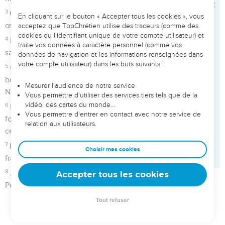
Incline vers moi ton oreille à l’instant même où je t’invoque,
Ne tarde pas à me répondre !
4
Mes jours en fumée se dissipent, J’ai comme un brasier
dans mes os.
5
Mon cœur est durement frappé, il se dessèche comme
l’herbe, J’en oublie de manger mon pain.
6
À force de crier ma plainte, je n’ai que la peau sur les os,
7
Je suis devenu comparable au pélican dans le désert Je
suis comme le chat-huant qui hante les lieux désolés.
8
Je reste privé de sommeil, Je ressemble à un oisillon
oublié tout seul sur un toit.
9
Toujours mes ennemis m’insultent, Ceux qui sont furieux
contre moi profèrent sur moi des jurons.
10
La cendre est le pain que je mange, Ma boisson est mêlée
de pleurs.
11
Dans ta colère et ton courroux, tu m’as saisi et rejeté.
12
Mes jours déclinent comme une ombre, Je me dessèche