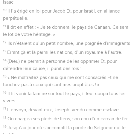
Dieu), Et à comploter contre ceux qui le servaient.
26
Alors, il leur envoya Moïse, son serviteur, Aaron qu’il avait
choisi.
27
Parmi eux, ils accomplirent sur son ordre des miracles Et
de grands prodiges au pays de Cham.
28
Il envoya les ténèbres qu’il rendit impénétrables. Et les
Égyptiens ne purent résister à sa parole.
29
Il changea leur eau en sang et fit mourir leurs poissons.
30
Il fit pulluler les grenouilles sur la terre jusqu’aux alcôves
royales.
31
Sur un ordre de sa part, La vermine et les moustiques
envahirent le pays.
32
Il changea la pluie en grêle et un feu ardent brûla leur
pays.
33
Il frappa vigne et figuier et brisa les arbres dans leur
territoire.