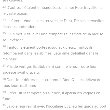
36
C’est là qu’il établit ceux qui ont faim, Pour y fonder une
ville habitable,
37
Ensemencer des champs, planter des vignes Qui porteront
des fruits en abondance.
38
Dieu les bénit et ils se multiplient Et leur bétail jamais ne
dépérit.
39
D’autres sont décimés et humiliés Sous le poids du
malheur et du chagrin.
40
Dieu répand le mépris sur les puissants, Les fait errer dans
un désert sans route.
41
C’est aussi lui qui relève le pauvre De la misère et qui rend
les familles (Fécondes) comme le menu bétail.
42
Les hommes droits le voient et sont heureux, Mais
l’injustice est réduite au silence.
43
Que le sage ait donc égard à ces choses Et qu’il
comprenne l’amour du Seigneur.
Contenus
Versions
Commentaires
Strong
Dictionnaire