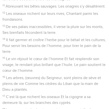
23
L’homme se rend à son ouvrage, il travaillera jusqu’au soir.
24
Que tes œuvres sont en grand nombre ! Tu as tout fait
avec sagesse, Ô Éternel, la terre est pleine des biens que ta
main a créés :
25
Voici la mer aux bras immenses Peuplée d’animaux
innombrables, Du plus petit jusqu’au plus grand,
26
Avec ses bateaux en voyage Et avec ce monstre marin
que tu créas pour s’y ébattre.
27
Ces êtres espèrent en toi pour recevoir la nourriture,
Chacun au moment opportun.
28
Tu la leur donnes : ils la recueillent, Ils sont comblés
quand ta main s’ouvre.
29
Mais si tu détournes ta face, ils sont éperdus et
tremblants. Sitôt que tu reprends leur souffle, Ils expirent et
s’en retournent à la poussière d’où ils viennent.
30
Rends-leur ton souffle et ils renaissent. L’aspect du sol se
renouvelle.