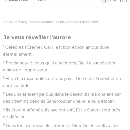
12
Il humilia leur cœur par la souffrance, Ils succombaient,
privés de tout secours.
13
Dans leur détresse, ils crièrent à Dieu Qui les délivra de
tous leurs malheurs.
14
Il les fit sortir de l’ombre mortelle, Il rompit les liens qui les
retenaient.
15
Qu’ils louent donc l’Éternel pour son amour, Pour ses
merveilles en faveur des hommes !
16
Car il a brisé les portes de bronze et il a rompu les verrous
de fer.
17
Des insensés, par leur conduite indigne, S’étaient rendus
malheureux par leurs fautes.
18
Tout aliment répugnait à leur bouche Et ils touchaient aux
confins de la mort.
19
Dans leur détresse, ils crièrent à Dieu Qui les délivra de
tous leurs malheurs.
20
Envoyant sa parole, il les guérit Et fit échapper leur vie de