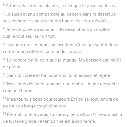
21
Afin d’écouter les soupirs du prisonnier, Pour libérer ceux
qui allaient mourir (sans lui),
22
Pour que l’on publie en Sion le nom du Seigneur, (notre
Dieu,) Sa louange à Jérusalem,
23
Quand se rassembleront les peuples Et les royaumes (de
la terre) afin de servir l’Éternel.
24
Le Seigneur a brisé ma force en plein milieu de mon
chemin. Et il a abrégé mes jours.
25
Je dirai : « Ne m’enlève pas, mon Dieu, au milieu de mes
jours, Toi qui subsistes d’âge en âge ! »
26
Tu as jadis fondé la terre, les cieux sont l’œuvre de tes
mains.
27
Ils périront, mais tu subsistes ; ils s’useront comme un
habit ; Comme on change de vêtement, tu les écarteras de
toi.
28
Mais toi, tu es toujours le même, tes années ne finiront
pas.