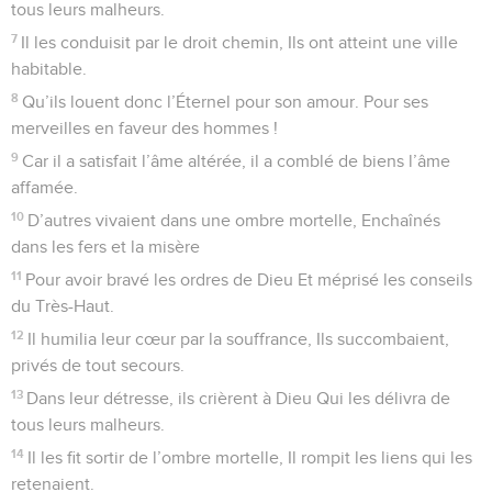
la fosse.
21
Qu’ils louent donc l’Éternel pour son amour, Pour ses
merveilles en faveur des hommes !
22
Qu’ils offrent (sans cesse à Dieu) leurs louanges En
sacrifice de reconnaissance, Et qu’avec joie ils proclament
ses œuvres.
23
D’autres s’étaient embarqués sur la mer Pour travailler sur
le vaste océan.
24
Ils furent témoins des œuvres de Dieu, De ses merveilles
dans les profondeurs.
25
D’un mot, il fit lever une tempête Et les flots de la mer se
soulevèrent.
26
Tantôt ils étaient portés jusqu’aux cieux, Tantôt ils
retombaient dans les abîmes. Leur âme défaillait dans le
malheur.
27
Pris de vertige, ils titubaient comme ivres, Toute leur
sagesse avait disparu.