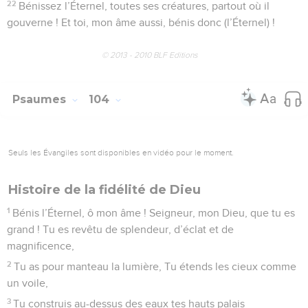
creusaient, Chacune d’elles à l’endroit que tu lui avais
assigné.
9
Tu as fixé une frontière que les eaux ne franchiront plus,
Elles ne viendront plus jamais submerger à nouveau la terre.
10
C’est toi qui fais jaillir des sources dans les ravins. Et les
torrents s’écoulent entre les montagnes
11
Abreuvant les bêtes sauvages. Les onagres s’y désaltèrent.
12
Les oiseaux nichent sur leurs rives, Chantant parmi les
frondaisons.
13
De ses palais inaccessibles, il verse la pluie sur les monts,
Ses bienfaits fécondent la terre.
14
Il fait germer et croître l’herbe pour le bétail et les cultures,
Pour servir les besoins de l’homme, pour tirer le pain de la
terre.
15
Le vin réjouit le cœur de l’homme Et fait resplendir son
visage, le rendant plus brillant que l’huile. Le pain soutient le
cœur de l’homme.