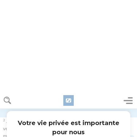
fraude, Et le menteur ne subsistera pas devant mes yeux.
8
Je fermerai la bouche chaque matin aux impies du pays,
Accepter tous les cookies
Pour retrancher de la cité de Dieu tous ceux qui font le mal.
Tout refuser
© 2013 - 2010 BLF Editions
Psaumes
102
Seuls les Évangiles sont disponibles en vidéo pour le moment.
Je veux dire merci au Seigneur
1
Prière d’un malheureux qui se sent défaillir et qui épanche
sa plainte en présence du Seigneur.
2
Seigneur, écoute ma prière, et que mon cri parvienne à toi !
3
Ne me cache pas ton visage au jour où l’angoisse me tient !