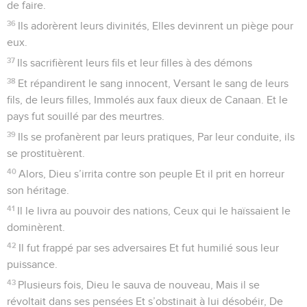
éternité Et que le peuple entier réponde : Amen, Alléluia !
Oui, louez l’Éternel !::::: Les Psaumes Cinquième recueil
© 2013 - 2010 BLF Editions
Psaumes
107
Seuls les Évangiles sont disponibles en vidéo pour le moment.
Je veux réveiller l'aurore
1
Célébrez l’Éternel, Car il est bon et son amour dure
éternellement.
2
Proclamez-le, vous qu’il a rachetés, Qu’il a sauvés des
mains de l’oppresseur,
3
Et qu’il a rassemblés de tous pays, De l’est à l’ouest et du
nord au midi.