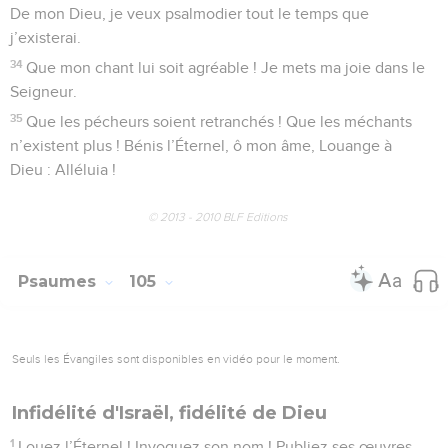
7
Notre Dieu, c’est l’Éternel, C’est lui qui gouverne l’univers
entier.
8
Il se souvient à jamais de son alliance, De la parole
engagée pour mille générations,
9
Du traité qu’il a conclu avec Abraham, De son serment à
Isaac.
10
Il l’a érigé en loi pour Jacob Et, pour Israël, en alliance
perpétuelle.
11
Il dit en effet : « Je te donnerai le pays de Canaan, Ce sera
le lot de votre héritage. »
12
Ils n’étaient qu’un petit nombre, une poignée d’immigrants
13
Errant çà et là parmi les nations, d’un royaume à l’autre.
14
(Dieu) ne permit à personne de les opprimer Et, pour
défendre leur cause, il punit des rois :
15
« Ne maltraitez pas ceux qui me sont consacrés Et ne
touchez pas à ceux qui sont mes prophètes ! »