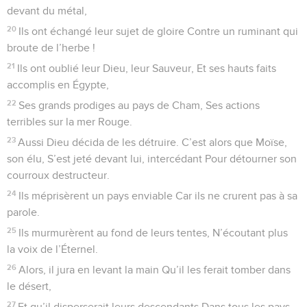
33
À cause d’eux, il perdit patience Et se mit à parler sans
réfléchir.
34
Ils ne détruisirent pas les nations Que le Seigneur leur
avait désignées.
35
Ils se mêlèrent aux peuples païens Et imitèrent leur façon
de faire.
36
Ils adorèrent leurs divinités, Elles devinrent un piège pour
eux.
37
Ils sacrifièrent leurs fils et leur filles à des démons
38
Et répandirent le sang innocent, Versant le sang de leurs
fils, de leurs filles, Immolés aux faux dieux de Canaan. Et le
pays fut souillé par des meurtres.
39
Ils se profanèrent par leurs pratiques, Par leur conduite, ils
se prostituèrent.
40
Alors, Dieu s’irrita contre son peuple Et il prit en horreur
son héritage.