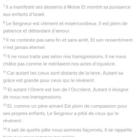
Maître de l’univers entier.
20
Bénissez l’Éternel, vous tous, anges puissants, Qui faites
ce qu’il dit dès que vous entendez l’accent de son appel !
21
Bénissez l’Éternel, vous toutes ses armées, Vous qui, à
son service, faites sa volonté.
22
Bénissez l’Éternel, toutes ses créatures, partout où il
gouverne ! Et toi, mon âme aussi, bénis donc (l’Éternel) !
© 2013 - 2010 BLF Editions
Psaumes
104
Seuls les Évangiles sont disponibles en vidéo pour le moment.
Histoire de la fidélité de Dieu