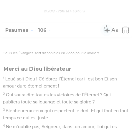
9
Il menaça les flots de la mer Rouge : elle sécha ; Il les
conduisit à travers les flots, Comme à travers une rase
campagne.
10
Il les délivra des persécuteurs Et les sauva du pouvoir
ennemi.
11
Les flots ont recouvert leurs oppresseurs Et pas un seul
d’entre eux n’en réchappa.
12
Alors, (son peuple) eut foi en ses paroles Et il se mit à
chanter sa louange.
13
Mais il eut tôt fait d’oublier ses œuvres, Il n’avait pas
confiance en ses desseins.
14
Dans le désert, ils s’est livré à la convoitise, Il a tenté Dieu
dans la solitude.
15
Dieu lui a donné ce qu’il demandait. Pourtant, jamais il
n’en avait assez.
16
Dans le camp, il a jalousé Moïse Ainsi qu’Aaron, l’élu de
l’Éternel.