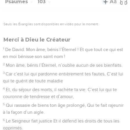
de nous nos transgressions.
13
Et, comme un père aimant Est plein de compassion pour
ses propres enfants, Le Seigneur a pitié de ceux qui le
révèrent :
14
Il sait de quelle pâte nous sommes façonnés, Il se rappelle
bien que nous sommes poussière.
15
L’homme : faible mortel ! Ses jours sont comme l’herbe ;
Comme une fleur des champs, le voici qui fleurit !
16
Mais dès que le vent passe, il n’en est plus question, Le
lieu qu’elle occupait ne la reconnaît plus.
17
Mais l’amour du Seigneur va d’une éternité À l’autre
éternité pour ceux qui le révèrent. Sa justice s’étend à leurs
petits-enfants.
18
Elle est pour ceux qui gardent, fidèles, son alliance, Pour
ceux qui se souviennent de ses commandements Pour les
exécuter.
19
Dans les cieux, l’Éternel a établi son trône : Il est le Roi, le