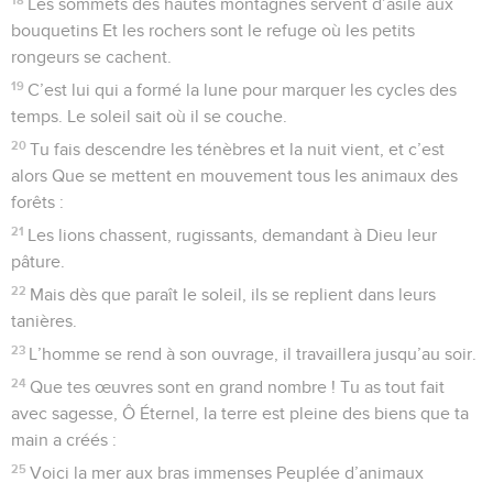
31
Gloire au Seigneur à tout jamais ! Qu’il trouve la joie dans
ses œuvres !
32
Son regard fait trembler la terre, à son contact, les volcans
fument.
33
Je veux chanter à l’Éternel ma vie durant et, en l’honneur
De mon Dieu, je veux psalmodier tout le temps que
j’existerai.
34
Que mon chant lui soit agréable ! Je mets ma joie dans le
Seigneur.
35
Que les pécheurs soient retranchés ! Que les méchants
n’existent plus ! Bénis l’Éternel, ô mon âme, Louange à
Dieu : Alléluia !
© 2013 - 2010 BLF Editions
Psaumes
105