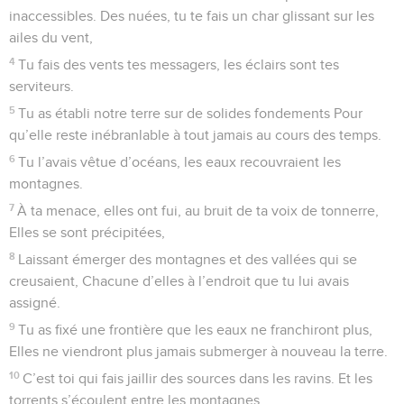
16
Les arbres, (œuvres) du Seigneur, sont pleins de sève et
pleins de vie Comme les cèdres du Liban que la main de
Dieu a plantés.
17
C’est là que nichent les oiseaux Et la cigogne a sa
demeure là, sur les branches des cyprès.
18
Les sommets des hautes montagnes servent d’asile aux
bouquetins Et les rochers sont le refuge où les petits
rongeurs se cachent.
19
C’est lui qui a formé la lune pour marquer les cycles des
temps. Le soleil sait où il se couche.
20
Tu fais descendre les ténèbres et la nuit vient, et c’est
alors Que se mettent en mouvement tous les animaux des
forêts :
21
Les lions chassent, rugissants, demandant à Dieu leur
pâture.
22
Mais dès que paraît le soleil, ils se replient dans leurs
tanières.