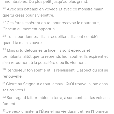
Seuls les Évangiles sont disponibles en vidéo pour le moment.
Infidélité d'Israël, fidélité de Dieu
1
Louez l’Éternel ! Invoquez son nom ! Publiez ses œuvres
parmi les nations !
2
Chantez à sa gloire, psalmodiez pour lui ! Entretenez-vous
de tous ses miracles !
3
Soyez fiers de lui, de son nom très saint ! Que le cœur de
ceux qui recherchent Dieu soit rempli de joie !
4
Cherchez l’Éternel ! Cherchez sa puissance ! Aspirez à
vivre constamment en sa présence !
5
Souvenez-vous des miracles qu’il a opérés ! Rappelez-vous
ses prodiges Et les jugements que sa bouche a prononcés !
6
Vous, les descendants d’Abraham, son serviteur Vous, fils
de Jacob, vous qu’il a choisis !