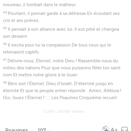
4
Les uns erraient perdus dans le désert, Ils marchaient par
des chemins désolés Sans trouver une ville où s’établir.
5
Ils étaient affamés, ils avaient soif, Et ils étaient tout près
de défaillir.
6
Dans leur détresse, ils crièrent à Dieu Qui les délivra de
tous leurs malheurs.
7
Il les conduisit par le droit chemin, Ils ont atteint une ville
habitable.
8
Qu’ils louent donc l’Éternel pour son amour. Pour ses
merveilles en faveur des hommes !
9
Car il a satisfait l’âme altérée, il a comblé de biens l’âme
affamée.
10
D’autres vivaient dans une ombre mortelle, Enchaînés
dans les fers et la misère
11
Pour avoir bravé les ordres de Dieu Et méprisé les conseils
du Très-Haut.