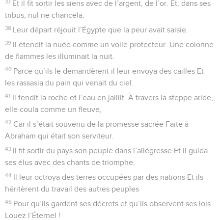
2
Qui saura dire toutes les victoires de l’Éternel ? Qui
publiera toute sa louange et toute sa gloire ?
3
Bienheureux ceux qui respectent le droit Et qui font en tout
temps ce qui est juste.
4
Ne m’oublie pas, Seigneur, dans ton amour, Toi qui es
bienveillant envers ton peuple ! Visite-nous et sois notre
salut !
5
Fais-moi voir le bonheur de tes élus ! Viens, réjouis-moi de
la joie de ton peuple Pour que je puisse éclater en louanges,
De concert avec ceux qui t’appartiennent !
6
Comme nos pères, Nous avons péché, nous avons dévié,
Nous avons commis des iniquités !
7
Car, en Égypte, nos pères n’ont pas compris tes miracles, Ils
ont oublié tes grandes bontés ; Ils se sont révoltés près de la
mer, de la mer Rouge.
8
Il les sauva pour l’honneur de son nom Afin de manifester
sa puissance.