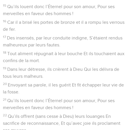
28
Dans leur détresse, ils crièrent à Dieu Qui les délivra de
tous leurs malheurs.
29
Il réduisit la tempête au silence, Il apaisa les vagues en
furie.
30
La joie leur revint avec l’accalmie Et Dieu les guida au port
désiré.
31
Qu’ils louent donc l’Éternel pour son amour, Pour ses
merveilles en faveur des hommes,
32
Le glorifiant dans l’assemblée du peuple, Le célébrant au
conseil des anciens.
33
Il peut changer les fleuves en désert Les sources d’eau en
pays de la soif ;
34
Un sol fertile, il le change en saline Quand ses habitants
se sont pervertis.
35
Mais il change aussi le désert en lac Et la terre aride en
sources d’eau vive.