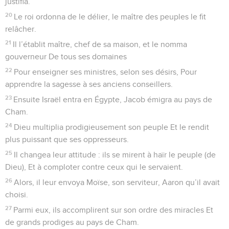
34
Sur un ordre de sa part, D’innombrables sauterelles et des
criquets arrivèrent
35
Pour dévorer toute plante et tout fruit dans le pays.
36
Ensuite il frappa tous les aînés de leur peuple, Toute la
fleur de leur race,
37
Et il fit sortir les siens avec de l’argent, de l’or. Et, dans ses
tribus, nul ne chancela.
38
Leur départ réjouit l’Égypte que la peur avait saisie.
39
Il étendit la nuée comme un voile protecteur. Une colonne
de flammes les illuminait la nuit.
40
Parce qu’ils le demandèrent il leur envoya des cailles Et
les rassasia du pain qui venait du ciel.
41
Il fendit la roche et l’eau en jaillit. À travers la steppe aride,
elle coula comme un fleuve,
42
Car il s’était souvenu de la promesse sacrée Faite à
Abraham qui était son serviteur.
43