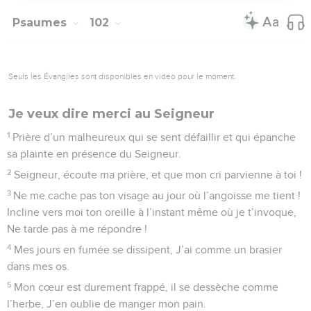
comme l’herbe.
13
Mais toi, tu sièges pour toujours Et l’on se souviendra de
toi tout au long des générations.
14
Éternel, tu te lèveras, tu auras pitié de Sion ! L’heure est là
de lui faire grâce, le temps fixé est à son terme.
15
Tes serviteurs aiment ses pierres, ils ont pitié de sa
poussière.
16
Tous les pays craindront ton nom, Seigneur, tous les rois
de la terre s’inclineront devant ta gloire.
17
Le Seigneur rebâtit Sion et sa gloire s’y manifeste.
18
Il a égard à la prière du malheureux. Non, il n’a pas, pour
sa prière, du mépris.
19
Que cette chose soit écrite pour la génération future Où le
peuple régénéré glorifiera notre Seigneur :
20
Du haut de sa demeure sainte, Le Seigneur s’est penché
(vers nous). Du ciel, il regarde la terre,