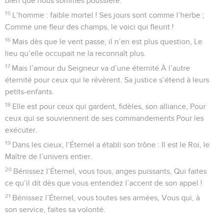
1
Bénis l’Éternel, ô mon âme ! Seigneur, mon Dieu, que tu es
grand ! Tu es revêtu de splendeur, d’éclat et de
magnificence,
2
Tu as pour manteau la lumière, Tu étends les cieux comme
un voile,
3
Tu construis au-dessus des eaux tes hauts palais
inaccessibles. Des nuées, tu te fais un char glissant sur les
ailes du vent,
4
Tu fais des vents tes messagers, les éclairs sont tes
serviteurs.
5
Tu as établi notre terre sur de solides fondements Pour
qu’elle reste inébranlable à tout jamais au cours des temps.
6
Tu l’avais vêtue d’océans, les eaux recouvraient les
montagnes.
7
À ta menace, elles ont fui, au bruit de ta voix de tonnerre,
Elles se sont précipitées,
8
Laissant émerger des montagnes et des vallées qui se