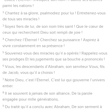
16
Il fit venir la famine sur tout le pays, il leur coupa tous les
vivres.
17
Il envoya, devant eux, Joseph, vendu comme esclave.
18
On chargea ses pieds de liens, son cou d’un carcan de fer
19
Jusqu’au jour où s’accomplit la parole du Seigneur qui le
justifia.
20
Le roi ordonna de le délier, le maître des peuples le fit
relâcher.
21
Il l’établit maître, chef de sa maison, et le nomma
gouverneur De tous ses domaines
22
Pour enseigner ses ministres, selon ses désirs, Pour
apprendre la sagesse à ses anciens conseillers.
23
Ensuite Israël entra en Égypte, Jacob émigra au pays de
Cham.
24
Dieu multiplia prodigieusement son peuple Et le rendit
plus puissant que ses oppresseurs.
25
Il changea leur attitude : ils se mirent à haïr le peuple (de