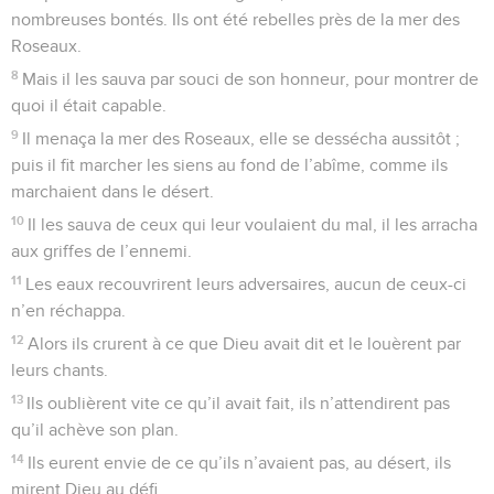
nombreuses bontés. Ils ont été rebelles près de la mer des
Roseaux.
8
Mais il les sauva par souci de son honneur, pour montrer de
quoi il était capable.
9
Il menaça la mer des Roseaux, elle se dessécha aussitôt ;
puis il fit marcher les siens au fond de l’abîme, comme ils
marchaient dans le désert.
10
Il les sauva de ceux qui leur voulaient du mal, il les arracha
aux griffes de l’ennemi.
11
Les eaux recouvrirent leurs adversaires, aucun de ceux-ci
n’en réchappa.
12
Alors ils crurent à ce que Dieu avait dit et le louèrent par
leurs chants.
13
Ils oublièrent vite ce qu’il avait fait, ils n’attendirent pas
qu’il achève son plan.
14
Ils eurent envie de ce qu’ils n’avaient pas, au désert, ils
mirent Dieu au défi.