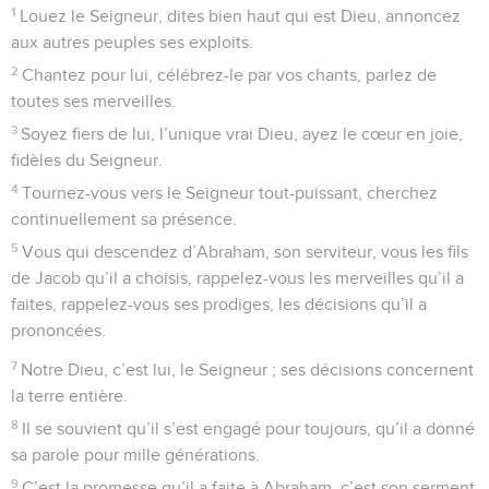
1
Louez le Seigneur, dites bien haut qui est Dieu, annoncez
aux autres peuples ses exploits.
2
Chantez pour lui, célébrez-le par vos chants, parlez de
toutes ses merveilles.
3
Soyez fiers de lui, l’unique vrai Dieu, ayez le cœur en joie,
fidèles du Seigneur.
4
Tournez-vous vers le Seigneur tout-puissant, cherchez
continuellement sa présence.
5
Vous qui descendez d’Abraham, son serviteur, vous les fils
de Jacob qu’il a choisis, rappelez-vous les merveilles qu’il a
faites, rappelez-vous ses prodiges, les décisions qu’il a
prononcées.
7
Notre Dieu, c’est lui, le Seigneur ; ses décisions concernent
la terre entière.
8
Il se souvient qu’il s’est engagé pour toujours, qu’il a donné
sa parole pour mille générations.
9
C’est la promesse qu’il a faite à Abraham, c’est son serment