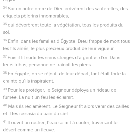
34
Sur un autre ordre de Dieu arrivèrent des sauterelles, des
criquets pèlerins innombrables,
35
qui dévorèrent toute la végétation, tous les produits du
sol.
36
Enfin, dans les familles d’Égypte, Dieu frappa de mort tous
les fils aînés, le plus précieux produit de leur vigueur.
37
Puis il fit sortir les siens chargés d’argent et d’or. Dans
leurs tribus, personne ne traînait les pieds.
38
En Égypte, on se réjouit de leur départ, tant était forte la
crainte qu’ils inspiraient.
39
Pour les protéger, le Seigneur déploya un rideau de
fumée. La nuit un feu les éclairait.
40
Mais ils réclamèrent. Le Seigneur fit alors venir des cailles
et il les rassasia du pain du ciel.
41
Il ouvrit un rocher, l’eau se mit à couler, traversant le
désert comme un fleuve.