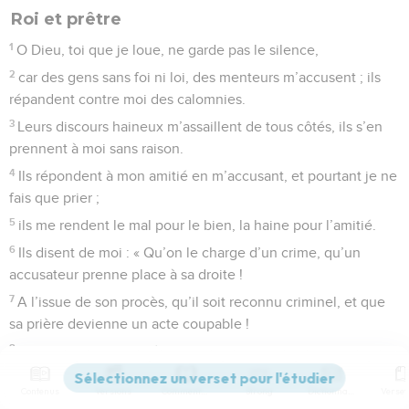
Roi et prêtre
1
O Dieu, toi que je loue, ne garde pas le silence,
2
car des gens sans foi ni loi, des menteurs m’accusent ; ils
répandent contre moi des calomnies.
3
Leurs discours haineux m’assaillent de tous côtés, ils s’en
prennent à moi sans raison.
4
Ils répondent à mon amitié en m’accusant, et pourtant je ne
fais que prier ;
5
ils me rendent le mal pour le bien, la haine pour l’amitié.
6
Ils disent de moi : « Qu’on le charge d’un crime, qu’un
accusateur prenne place à sa droite !
7
A l’issue de son procès, qu’il soit reconnu criminel, et que
sa prière devienne un acte coupable !
8
Qu’il ait peu de jours à vivre, qu’un autre prenne ses
fonctions !
Contenus
Versions
Commentaires
Strong
Dictionnaire
9
Que ses fils deviennent orphelins et sa femme veuve !