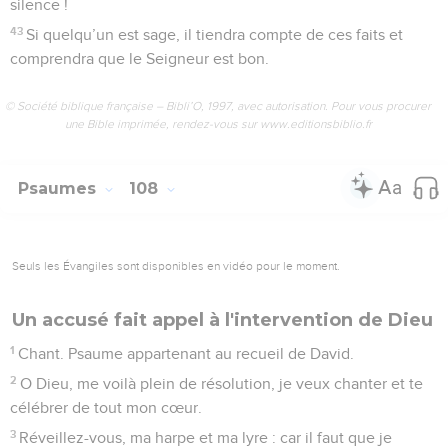
silence !
43
Si quelqu’un est sage, il tiendra compte de ces faits et
comprendra que le Seigneur est bon.
© Société biblique française – Bibli’O, 1997, avec autorisation. Pour vous procurer
une Bible imprimée, rendez-vous sur www.editionsbiblio.fr
Psaumes
108
Seuls les Évangiles sont disponibles en vidéo pour le moment.
Un accusé fait appel à l'intervention de Dieu
1
Chant. Psaume appartenant au recueil de David.
2
O Dieu, me voilà plein de résolution, je veux chanter et te
célébrer de tout mon cœur.
3
Réveillez-vous, ma harpe et ma lyre : car il faut que je