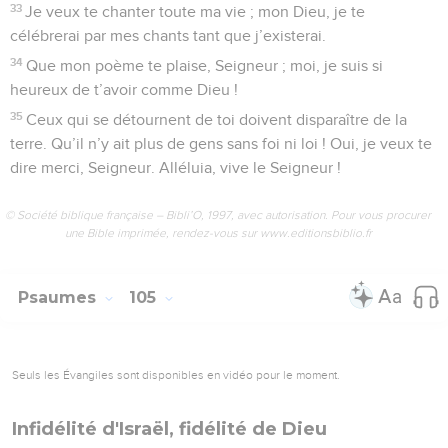
33
Je veux te chanter toute ma vie ; mon Dieu, je te
célébrerai par mes chants tant que j’existerai.
34
Que mon poème te plaise, Seigneur ; moi, je suis si
heureux de t’avoir comme Dieu !
35
Ceux qui se détournent de toi doivent disparaître de la
terre. Qu’il n’y ait plus de gens sans foi ni loi ! Oui, je veux te
dire merci, Seigneur. Alléluia, vive le Seigneur !
© Société biblique française – Bibli’O, 1997, avec autorisation. Pour vous procurer
une Bible imprimée, rendez-vous sur www.editionsbiblio.fr
Psaumes
105
Seuls les Évangiles sont disponibles en vidéo pour le moment.
Infidélité d'Israël, fidélité de Dieu