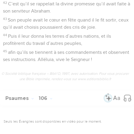
42
C’est qu’il se rappelait la divine promesse qu’il avait faite à
son serviteur Abraham.
43
Son peuple avait le cœur en fête quand il le fit sortir, ceux
qu’il avait choisis poussaient des cris de joie.
44
Puis il leur donna les terres d’autres nations, et ils
profitèrent du travail d’autres peuples,
45
afin qu’ils se tiennent à ses commandements et observent
ses instructions. Alléluia, vive le Seigneur !
© Société biblique française – Bibli’O, 1997, avec autorisation. Pour vous procurer
une Bible imprimée, rendez-vous sur www.editionsbiblio.fr
Psaumes
106
Seuls les Évangiles sont disponibles en vidéo pour le moment.