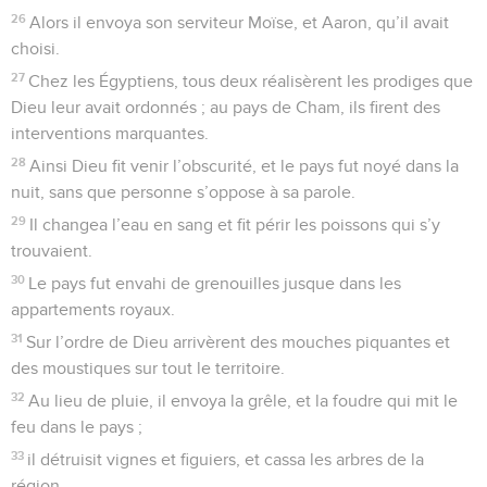
26
Alors il envoya son serviteur Moïse, et Aaron, qu’il avait
choisi.
27
Chez les Égyptiens, tous deux réalisèrent les prodiges que
Dieu leur avait ordonnés ; au pays de Cham, ils firent des
interventions marquantes.
28
Ainsi Dieu fit venir l’obscurité, et le pays fut noyé dans la
nuit, sans que personne s’oppose à sa parole.
29
Il changea l’eau en sang et fit périr les poissons qui s’y
trouvaient.
30
Le pays fut envahi de grenouilles jusque dans les
appartements royaux.
31
Sur l’ordre de Dieu arrivèrent des mouches piquantes et
des moustiques sur tout le territoire.
32
Au lieu de pluie, il envoya la grêle, et la foudre qui mit le
feu dans le pays ;
33
il détruisit vignes et figuiers, et cassa les arbres de la
région.