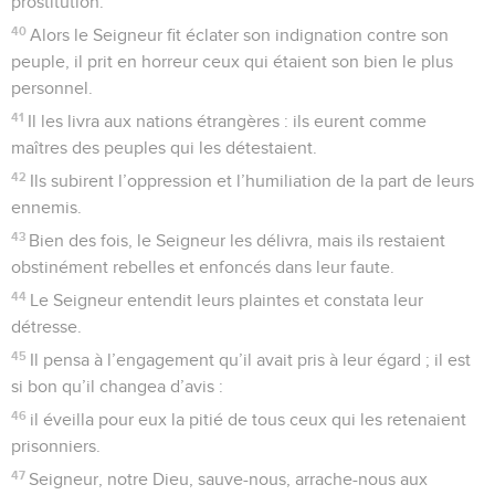
prostitution.
40
Alors le Seigneur fit éclater son indignation contre son
peuple, il prit en horreur ceux qui étaient son bien le plus
personnel.
41
Il les livra aux nations étrangères : ils eurent comme
maîtres des peuples qui les détestaient.
42
Ils subirent l’oppression et l’humiliation de la part de leurs
ennemis.
43
Bien des fois, le Seigneur les délivra, mais ils restaient
obstinément rebelles et enfoncés dans leur faute.
44
Le Seigneur entendit leurs plaintes et constata leur
détresse.
45
Il pensa à l’engagement qu’il avait pris à leur égard ; il est
si bon qu’il changea d’avis :
46
il éveilla pour eux la pitié de tous ceux qui les retenaient
prisonniers.
47
Seigneur, notre Dieu, sauve-nous, arrache-nous aux