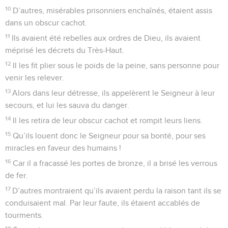
10
D’autres, misérables prisonniers enchaînés, étaient assis
dans un obscur cachot.
11
Ils avaient été rebelles aux ordres de Dieu, ils avaient
méprisé les décrets du Très-Haut.
12
Il les fit plier sous le poids de la peine, sans personne pour
venir les relever.
13
Alors dans leur détresse, ils appelèrent le Seigneur à leur
secours, et lui les sauva du danger.
14
Il les retira de leur obscur cachot et rompit leurs liens.
15
Qu’ils louent donc le Seigneur pour sa bonté, pour ses
miracles en faveur des humains !
16
Car il a fracassé les portes de bronze, il a brisé les verrous
de fer.
17
D’autres montraient qu’ils avaient perdu la raison tant ils se
conduisaient mal. Par leur faute, ils étaient accablés de
tourments.