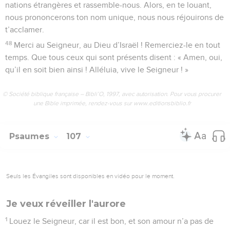
nations étrangères et rassemble-nous. Alors, en te louant,
nous prononcerons ton nom unique, nous nous réjouirons de
t’acclamer.
48
Merci au Seigneur, au Dieu d’Israël ! Remerciez-le en tout
temps. Que tous ceux qui sont présents disent : « Amen, oui,
qu’il en soit bien ainsi ! Alléluia, vive le Seigneur ! »
© Société biblique française – Bibli’O, 1997, avec autorisation. Pour vous procurer
une Bible imprimée, rendez-vous sur www.editionsbiblio.fr
Psaumes
107
Seuls les Évangiles sont disponibles en vidéo pour le moment.
Je veux réveiller l'aurore
1
Louez le Seigneur, car il est bon, et son amour n’a pas de