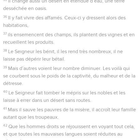
Il change aussi un désert en étendue d’eau, une terre
desséchée en oasis.
36
Il y fait vivre des affamés. Ceux-ci y dressent alors des
habitations,
37
ils ensemencent des champs, ils plantent des vignes et en
recueillent les produits.
38
Le Seigneur les bénit, il les rend très nombreux, il ne
laisse pas dépérir leur bétail.
39
Mais d’autres voient leur nombre diminuer. Les voilà qui
se courbent sous le poids de la captivité, du malheur et de la
détresse.
40
Le Seigneur fait tomber le mépris sur les nobles et les
laisse à errer dans un désert sans routes.
41
Mais il sauve les pauvres de la misère, il accroît leur famille
autant que les troupeaux.
42
Que les hommes droits se réjouissent en voyant tout cela,
et que toutes les mauvaises langues soient réduites au