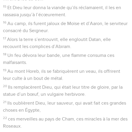
15
Et Dieu leur donna la viande qu’ils réclamaient, il les en
rassasia jusqu’à l’écœurement.
16
Au camp, ils furent jaloux de Moïse et d’Aaron, le serviteur
consacré du Seigneur.
17
Alors la terre s’entrouvrit, elle engloutit Datan, elle
recouvrit les complices d’Abiram.
18
Un feu dévora leur bande, une flamme consuma ces
malfaisants.
19
Au mont Horeb, ils se fabriquèrent un veau, ils offrirent
leur culte à un bout de métal.
20
Ils remplacèrent Dieu, qui était leur titre de gloire, par la
statue d’un bœuf, un vulgaire herbivore.
21
Ils oublièrent Dieu, leur sauveur, qui avait fait ces grandes
choses en Égypte,
22
ces merveilles au pays de Cham, ces miracles à la mer des
Roseaux.