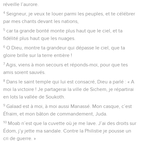
réveille l’aurore.
4
Seigneur, je veux te louer parmi les peuples, et te célébrer
par mes chants devant les nations,
5
car ta grande bonté monte plus haut que le ciel, et ta
fidélité plus haut que les nuages.
6
O Dieu, montre ta grandeur qui dépasse le ciel, que ta
gloire brille sur la terre entière !
7
Agis, viens à mon secours et réponds-moi, pour que tes
amis soient sauvés.
8
Dans le saint temple qui lui est consacré, Dieu a parlé : « A
moi la victoire ! Je partagerai la ville de Sichem, je répartirai
en lots la vallée de Soukoth.
9
Galaad est à moi, à moi aussi Manassé. Mon casque, c’est
Éfraïm, et mon bâton de commandement, Juda.
10
Moab n’est que la cuvette où je me lave. J’ai des droits sur
Édom, j’y jette ma sandale. Contre la Philistie je pousse un
cri de guerre. »