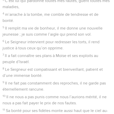
C’est lui qui pardonne toutes mes fautes, guérit toutes mes
maladies,
4
m’arrache à la tombe, me comble de tendresse et de
bonté.
5
Il remplit ma vie de bonheur, il me donne une nouvelle
jeunesse ; je suis comme l’aigle qui prend son vol.
6
Le Seigneur intervient pour redresser les torts, il rend
justice à tous ceux qu’on opprime.
7
Il a fait connaître ses plans à Moïse et ses exploits au
peuple d’Israël.
8
Le Seigneur est compatissant et bienveillant, patient et
d’une immense bonté.
9
Il ne fait pas constamment des reproches, il ne garde pas
éternellement rancune.
10
Il ne nous a pas punis comme nous l’aurions mérité, il ne
nous a pas fait payer le prix de nos fautes.
11
Sa bonté pour ses fidèles monte aussi haut que le ciel au-