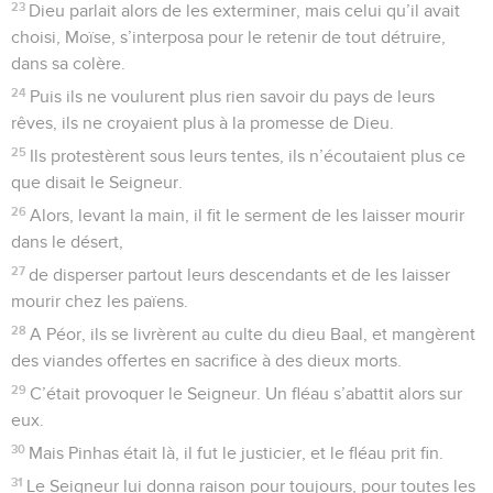
23
Dieu parlait alors de les exterminer, mais celui qu’il avait
choisi, Moïse, s’interposa pour le retenir de tout détruire,
dans sa colère.
24
Puis ils ne voulurent plus rien savoir du pays de leurs
rêves, ils ne croyaient plus à la promesse de Dieu.
25
Ils protestèrent sous leurs tentes, ils n’écoutaient plus ce
que disait le Seigneur.
26
Alors, levant la main, il fit le serment de les laisser mourir
dans le désert,
27
de disperser partout leurs descendants et de les laisser
mourir chez les païens.
28
A Péor, ils se livrèrent au culte du dieu Baal, et mangèrent
des viandes offertes en sacrifice à des dieux morts.
29
C’était provoquer le Seigneur. Un fléau s’abattit alors sur
eux.
30
Mais Pinhas était là, il fut le justicier, et le fléau prit fin.
31
Le Seigneur lui donna raison pour toujours, pour toutes les