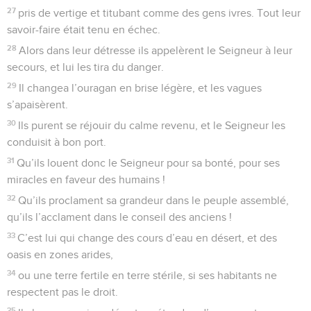
27
pris de vertige et titubant comme des gens ivres. Tout leur
savoir-faire était tenu en échec.
28
Alors dans leur détresse ils appelèrent le Seigneur à leur
secours, et lui les tira du danger.
29
Il changea l’ouragan en brise légère, et les vagues
s’apaisèrent.
30
Ils purent se réjouir du calme revenu, et le Seigneur les
conduisit à bon port.
31
Qu’ils louent donc le Seigneur pour sa bonté, pour ses
miracles en faveur des humains !
32
Qu’ils proclament sa grandeur dans le peuple assemblé,
qu’ils l’acclament dans le conseil des anciens !
33
C’est lui qui change des cours d’eau en désert, et des
oasis en zones arides,
34
ou une terre fertile en terre stérile, si ses habitants ne
respectent pas le droit.
35