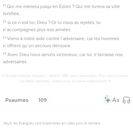
11
Qui me mènera jusqu’en Édom ? Qui me livrera sa ville
fortifiée,
12
si ce n’est toi, Dieu ? Or tu nous as rejetés, tu
n’accompagnes plus nos armées.
13
Viens à notre aide contre l’adversaire, car les hommes
n’offrent qu’un secours dérisoire.
14
Avec Dieu nous serons victorieux, car lui, il terrasse nos
adversaires.
© Société biblique française – Bibli’O, 1997, avec autorisation. Pour vous procurer
une Bible imprimée, rendez-vous sur www.editionsbiblio.fr
Psaumes
109
Seuls les Évangiles sont disponibles en vidéo pour le moment.