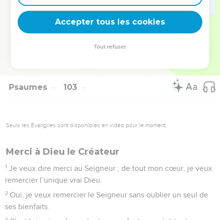
29
Les enfants de tes serviteurs s’établiront et leurs
Accepter tous les cookies
descendants resteront sous ton regard.
© Société biblique française – Bibli’O, 1997, avec autorisation. Pour vous procurer
Tout refuser
une Bible imprimée, rendez-vous sur www.editionsbiblio.fr
Psaumes
103
Seuls les Évangiles sont disponibles en vidéo pour le moment.
Merci à Dieu le Créateur
1
Je veux dire merci au Seigneur ; de tout mon cœur, je veux
remercier l’unique vrai Dieu.
2
Oui, je veux remercier le Seigneur sans oublier un seul de
ses bienfaits.
3