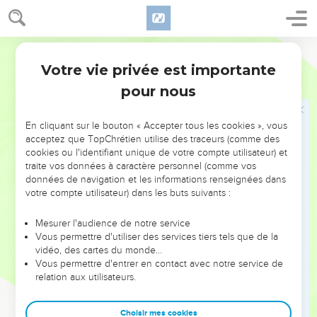
son sanctuaire, il tourne son regard vers la terre
21
pour écouter la plainte du prisonnier et détacher les liens
des condamnés à mort.
Français Courant
22
Alors on proclamera dans Sion la renommée du Seigneur ;
Votre vie privée est importante
Psaumes
102
on chantera ses louanges à Jérusalem,
pour nous
23
quand tous les peuples s’y rassembleront, quand les
royaumes y adoreront le Seigneur.
En cliquant sur le bouton « Accepter tous les cookies », vous
acceptez que TopChrétien utilise des traceurs (comme des
24
Quand je n’étais qu’à mi-chemin, il a épuisé mes forces, il
cookies ou l'identifiant unique de votre compte utilisateur) et
a abrégé ma vie.
traite vos données à caractère personnel (comme vos
25
données de navigation et les informations renseignées dans
C’est pourquoi je m’écrie : « Mon Dieu, toi qui subsistes à
votre compte utilisateur) dans les buts suivants :
travers l’Histoire, ne m’enlève pas en pleine vie. »
26
Il y a longtemps, tu as fondé la terre, le ciel est ton
Mesurer l'audience de notre service
ouvrage.
Vous permettre d'utiliser des services tiers tels que de la
vidéo, des cartes du monde…
27
Tout cela disparaîtra, mais toi, tu restes. Terre et ciel
Vous permettre d'entrer en contact avec notre service de
tomberont en lambeaux comme de vieux habits, et tu les
relation aux utilisateurs.
remplaceras comme un vêtement. Ils céderont la place,
28
mais toi, tu demeures le même, ta vie n’a pas de fin.
Choisir mes cookies