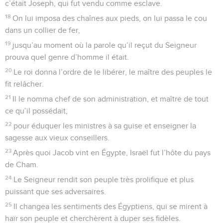
c’était Joseph, qui fut vendu comme esclave.
18
On lui imposa des chaînes aux pieds, on lui passa le cou
dans un collier de fer,
19
jusqu’au moment où la parole qu’il reçut du Seigneur
prouva quel genre d’homme il était.
20
Le roi donna l’ordre de le libérer, le maître des peuples le
fit relâcher.
21
Il le nomma chef de son administration, et maître de tout
ce qu’il possédait,
22
pour éduquer les ministres à sa guise et enseigner la
sagesse aux vieux conseillers.
23
Après quoi Jacob vint en Égypte, Israël fut l’hôte du pays
de Cham.
24
Le Seigneur rendit son peuple très prolifique et plus
puissant que ses adversaires.
25
Il changea les sentiments des Égyptiens, qui se mirent à
haïr son peuple et cherchèrent à duper ses fidèles.