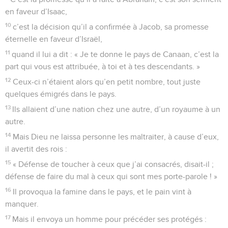
en faveur d’Isaac,
10
c’est la décision qu’il a confirmée à Jacob, sa promesse
éternelle en faveur d’Israël,
11
quand il lui a dit : « Je te donne le pays de Canaan, c’est la
part qui vous est attribuée, à toi et à tes descendants. »
12
Ceux-ci n’étaient alors qu’en petit nombre, tout juste
quelques émigrés dans le pays.
13
Ils allaient d’une nation chez une autre, d’un royaume à un
autre.
14
Mais Dieu ne laissa personne les maltraiter, à cause d’eux,
il avertit des rois :
15
« Défense de toucher à ceux que j’ai consacrés, disait-il ;
défense de faire du mal à ceux qui sont mes porte-parole ! »
16
Il provoqua la famine dans le pays, et le pain vint à
manquer.
17
Mais il envoya un homme pour précéder ses protégés :