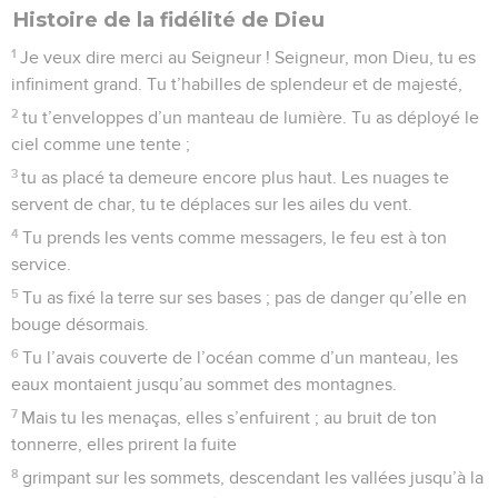
Histoire de la fidélité de Dieu
1
Je veux dire merci au Seigneur ! Seigneur, mon Dieu, tu es
infiniment grand. Tu t’habilles de splendeur et de majesté,
2
tu t’enveloppes d’un manteau de lumière. Tu as déployé le
ciel comme une tente ;
3
tu as placé ta demeure encore plus haut. Les nuages te
servent de char, tu te déplaces sur les ailes du vent.
4
Tu prends les vents comme messagers, le feu est à ton
service.
5
Tu as fixé la terre sur ses bases ; pas de danger qu’elle en
bouge désormais.
6
Tu l’avais couverte de l’océan comme d’un manteau, les
eaux montaient jusqu’au sommet des montagnes.
7
Mais tu les menaças, elles s’enfuirent ; au bruit de ton
tonnerre, elles prirent la fuite
8
grimpant sur les sommets, descendant les vallées jusqu’à la