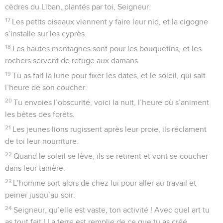
cèdres du Liban, plantés par toi, Seigneur.
17
Les petits oiseaux viennent y faire leur nid, et la cigogne
s’installe sur les cyprès.
18
Les hautes montagnes sont pour les bouquetins, et les
rochers servent de refuge aux damans.
19
Tu as fait la lune pour fixer les dates, et le soleil, qui sait
l’heure de son coucher.
20
Tu envoies l’obscurité, voici la nuit, l’heure où s’animent
les bêtes des forêts.
21
Les jeunes lions rugissent après leur proie, ils réclament
de toi leur nourriture.
22
Quand le soleil se lève, ils se retirent et vont se coucher
dans leur tanière.
23
L’homme sort alors de chez lui pour aller au travail et
peiner jusqu’au soir.
24
Seigneur, qu’elle est vaste, ton activité ! Avec quel art tu
as tout fait ! La terre est remplie de ce que tu as créé.