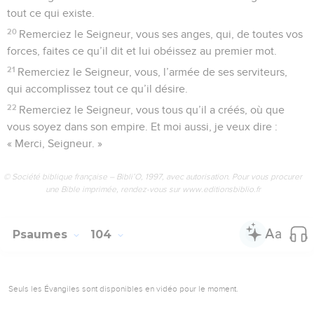
tout ce qui existe.
20
Remerciez le Seigneur, vous ses anges, qui, de toutes vos
forces, faites ce qu’il dit et lui obéissez au premier mot.
21
Remerciez le Seigneur, vous, l’armée de ses serviteurs,
qui accomplissez tout ce qu’il désire.
22
Remerciez le Seigneur, vous tous qu’il a créés, où que
vous soyez dans son empire. Et moi aussi, je veux dire :
« Merci, Seigneur. »
© Société biblique française – Bibli’O, 1997, avec autorisation. Pour vous procurer
une Bible imprimée, rendez-vous sur www.editionsbiblio.fr
Psaumes
104
Seuls les Évangiles sont disponibles en vidéo pour le moment.