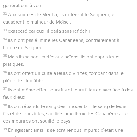
générations à venir.
32
Aux sources de Meriba, ils irritèrent le Seigneur, et
causèrent le malheur de Moïse :
33
exaspéré par eux, il parla sans réfléchir.
34
Ils n’ont pas éliminé les Cananéens, contrairement à
l’ordre du Seigneur.
35
Mais ils se sont mêlés aux païens, ils ont appris leurs
pratiques,
36
ils ont offert un culte à leurs divinités, tombant dans le
piège de l’idolâtrie.
37
Ils ont même offert leurs fils et leurs filles en sacrifice à des
faux dieux.
38
Ils ont répandu le sang des innocents – le sang de leurs
fils et de leurs filles, sacrifiés aux dieux des Cananéens – et
ces meurtres ont souillé le pays.
39
En agissant ainsi ils se sont rendus impurs ; c’était une