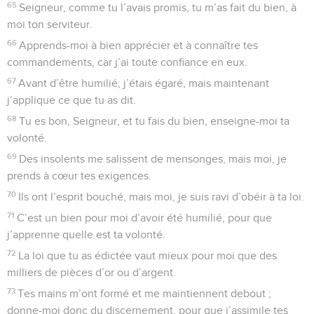
65
Seigneur, comme tu l’avais promis, tu m’as fait du bien, à
moi ton serviteur.
66
Apprends-moi à bien apprécier et à connaître tes
commandements, car j’ai toute confiance en eux.
67
Avant d’être humilié, j’étais égaré, mais maintenant
j’applique ce que tu as dit.
68
Tu es bon, Seigneur, et tu fais du bien, enseigne-moi ta
volonté.
69
Des insolents me salissent de mensonges, mais moi, je
prends à cœur tes exigences.
70
Ils ont l’esprit bouché, mais moi, je suis ravi d’obéir à ta loi.
71
C’est un bien pour moi d’avoir été humilié, pour que
j’apprenne quelle est ta volonté.
72
La loi que tu as édictée vaut mieux pour moi que des
milliers de pièces d’or ou d’argent.
73
Tes mains m’ont formé et me maintiennent debout ;
donne-moi donc du discernement, pour que j’assimile tes