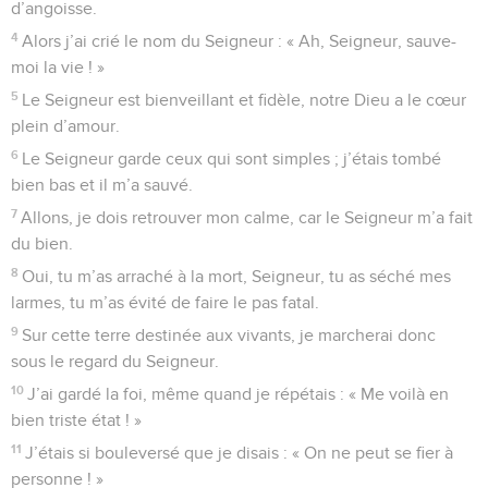
d’angoisse.
4
Alors j’ai crié le nom du Seigneur : « Ah, Seigneur, sauve-
moi la vie ! »
5
Le Seigneur est bienveillant et fidèle, notre Dieu a le cœur
plein d’amour.
6
Le Seigneur garde ceux qui sont simples ; j’étais tombé
bien bas et il m’a sauvé.
7
Allons, je dois retrouver mon calme, car le Seigneur m’a fait
du bien.
8
Oui, tu m’as arraché à la mort, Seigneur, tu as séché mes
larmes, tu m’as évité de faire le pas fatal.
9
Sur cette terre destinée aux vivants, je marcherai donc
sous le regard du Seigneur.
10
J’ai gardé la foi, même quand je répétais : « Me voilà en
bien triste état ! »
11
J’étais si bouleversé que je disais : « On ne peut se fier à
personne ! »