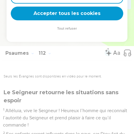
sagesse. Tous ceux qui la pratiquent montrent leur bon sens.
Accepter tous les cookies
La gloire du Seigneur subsiste pour toujours.
© Société biblique française – Bibli’O, 1997, avec autorisation. Pour vous procurer
Tout refuser
une Bible imprimée, rendez-vous sur www.editionsbiblio.fr
Psaumes
112
Seuls les Évangiles sont disponibles en vidéo pour le moment.
Le Seigneur retourne les situations sans
espoir
1
Alléluia, vive le Seigneur ! Heureux l’homme qui reconnaît
l’autorité du Seigneur et prend plaisir à faire ce qu’il
commande !
2
Ses enfants seront influents dans le pays, car Dieu fait du