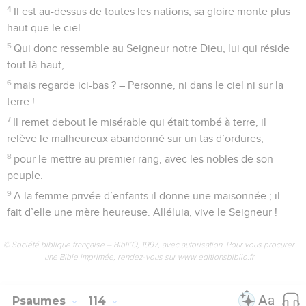
4
Il est au-dessus de toutes les nations, sa gloire monte plus
haut que le ciel.
5
Qui donc ressemble au Seigneur notre Dieu, lui qui réside
tout là-haut,
6
mais regarde ici-bas ? – Personne, ni dans le ciel ni sur la
terre !
7
Il remet debout le misérable qui était tombé à terre, il
relève le malheureux abandonné sur un tas d’ordures,
8
pour le mettre au premier rang, avec les nobles de son
peuple.
9
A la femme privée d’enfants il donne une maisonnée ; il
fait d’elle une mère heureuse. Alléluia, vive le Seigneur !
© Société biblique française – Bibli’O, 1997, avec autorisation. Pour vous procurer
une Bible imprimée, rendez-vous sur www.editionsbiblio.fr
Psaumes
114