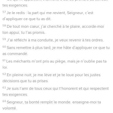
tes exigences.
57
Je le redis : la part qui me revient, Seigneur, c’est
d’appliquer ce que tu as dit.
58
De tout mon cœur, j’ai cherché à te plaire, accorde-moi
ton appui, tu l’as promis.
59
J’ai réfléchi à ma conduite, je veux revenir à tes ordres.
60
Sans remettre à plus tard, je me hâte d’appliquer ce que tu
as commandé.
61
Les méchants m’ont pris au piège, mais je n’oublie pas ta
loi.
62
En pleine nuit, je me lève et je te loue pour les justes
décisions que tu as prises.
63
Je suis l’ami de tous ceux qui t’honorent et qui respectent
tes exigences.
64
Seigneur, ta bonté remplit le monde. enseigne-moi ta
volonté.