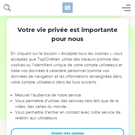
apprécient en font tous l’expérience.
3
Splendeur et majesté distinguent ses actes. Il est pour
Français Courant
toujours fidèle à lui-même.
Votre vie privée est importante
4
Il veut que l’on commémore ses merveilles. Le Seigneur
Psaumes
111
est bienveillant et compatissant,
pour nous
5
il assure l’existence de ses fidèles et se souvient toujours
de sa promesse.
En cliquant sur le bouton « Accepter tous les cookies », vous
acceptez que TopChrétien utilise des traceurs (comme des
6
A son peuple, il a montré sa force en action quand il lui
cookies ou l'identifiant unique de votre compte utilisateur) et
donna le pays d’autres peuples.
traite vos données à caractère personnel (comme vos
données de navigation et les informations renseignées dans
7
Fidélité et droit marquent tout ce qu’il fait. Toutes ses
votre compte utilisateur) dans les buts suivants :
exigences sont dignes de confiance,
8
établies pour toujours. Fidélité et droiture en sont les
Mesurer l'audience de notre service
Vous permettre d'utiliser des services tiers tels que de la
marques.
vidéo, des cartes du monde…
9
Il a envoyé la délivrance à son peuple, qu’il a lié à lui par
Vous permettre d'entrer en contact avec notre service de
relation aux utilisateurs.
une promesse éternelle. Il est le vrai Dieu, unique et
redoutable.
Choisir mes cookies
10
Reconnaître l’autorité du Seigneur est l’a b c de la