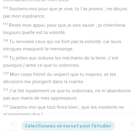
116
Soutiens-moi pour que je vive, tu l’as promis ; ne déçois
pas mon espérance.
117
Reste mon appui, pour que je sois sauvé ; je chercherai
toujours quelle est ta volonté.
118
Tu renvoies ceux qui ne font pas ta volonté, car leurs
intrigues masquent le mensonge.
119
Tu jettes aux ordures les méchants de la terre, c’est
pourquoi j’aime ce que tu ordonnes.
120
Mon corps frémit du respect que tu inspires, et tes
décisions me plongent dans la crainte.
121
J’ai fait loyalement ce que tu ordonnais, ne m’abandonne
pas aux mains de mes oppresseurs.
122
Garantis-moi que tout finira bien ; que les insolents ne
m’oppriment plus !
123
Mon regard se fatigue à chercher ton secours et le salut
Contenus
Versions
Commentaires
Strong
Dictionnaire
que tu as promis.