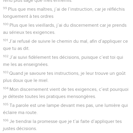
rend plus sage que mes ennemis.
99
Plus que mes maîtres, j’ai de l’instruction, car je réfléchis
longuement à tes ordres
100
Plus que les vieillards, j’ai du discernement car je prends
au sérieux tes exigences.
101
J’ai refusé de suivre le chemin du mal, afin d’appliquer ce
que tu as dit.
102
J’ai suivi fidèlement tes décisions, puisque c’est toi qui
me les as enseignées.
103
Quand je savoure tes instructions, je leur trouve un goût
plus doux que le miel.
104
Mon discernement vient de tes exigences, c’est pourquoi
je déteste toutes les pratiques mensongères.
105
Ta parole est une lampe devant mes pas, une lumière qui
éclaire ma route.
106
Je tiendrai la promesse que je t’ai faite d’appliquer tes
justes décisions.