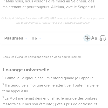
18
Mais nous, nous voulons dire merci au Seigneur, dès
maintenant et pour toujours. Alléluia, vive le Seigneur !
© Société biblique française – Bibli’O, 1997, avec autorisation. Pour vous procurer
une Bible imprimée, rendez-vous sur www.editionsbiblio.fr
Psaumes
116
Seuls les Évangiles sont disponibles en vidéo pour le moment.
Louange universelle
1
J’aime le Seigneur, car il m’entend quand je l’appelle.
2
Il a tendu vers moi une oreille attentive. Toute ma vie je
ferai appel à lui.
3
La Mort me tenait déjà enchaîné, le monde des ombres
resserrait sur moi son étreinte ; j’étais pris de détresse et