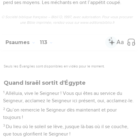
perd ses moyens. Les méchants en ont l’appétit coupé.
© Société biblique française – Bibli’O, 1997, avec autorisation. Pour vous procurer
une Bible imprimée, rendez-vous sur www.editionsbiblio.fr
Psaumes
113
Seuls les Évangiles sont disponibles en vidéo pour le moment.
Quand Israël sortit d'Égypte
1
Alléluia, vive le Seigneur ! Vous qui êtes au service du
Seigneur, acclamez le Seigneur ici présent, oui, acclamez-le.
2
Qu’on remercie le Seigneur dès maintenant et pour
toujours !
3
Du lieu où le soleil se lève, jusque là-bas où il se couche,
que tous glorifient le Seigneur !