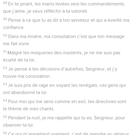
48
En te priant, les mains levées vers les commandements
que j’aime, je veux réfléchir à ta volonté.
49
Pense à ce que tu as dit à ton serviteur et qui a éveillé ma
confiance.
50
Dans ma misère, ma consolation c’est que ton message
me fait vivre.
51
Malgré les moqueries des insolents, je ne me suis pas
écarté de ta loi.
52
Je pense à tes décisions d’autrefois, Seigneur, et j’y
trouve ma consolation.
53
Je suis pris de rage en voyant les renégats, ces gens qui
ont abandonné ta loi.
54
Pour moi qui me sens comme en exil, tes directives sont
le thème de mes chants.
55
Pendant la nuit, je me rappelle qui tu es, Seigneur, pour
observer ta loi.
56
Ce qui m’appartient vraiment, c’est de prendre au sérieux