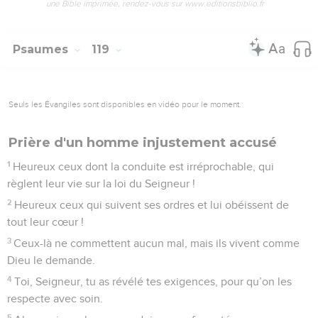
une Bible imprimée, rendez-vous sur www.editionsbiblio.fr
Psaumes
119
Seuls les Évangiles sont disponibles en vidéo pour le moment.
Prière d'un homme injustement accusé
1
Heureux ceux dont la conduite est irréprochable, qui
règlent leur vie sur la loi du Seigneur !
2
Heureux ceux qui suivent ses ordres et lui obéissent de
tout leur cœur !
3
Ceux-là ne commettent aucun mal, mais ils vivent comme
Dieu le demande.
4
Toi, Seigneur, tu as révélé tes exigences, pour qu’on les
respecte avec soin.
5