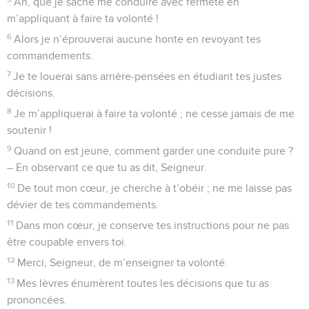
Ah, que je sache me conduire avec fermeté en
m’appliquant à faire ta volonté !
6
Alors je n’éprouverai aucune honte en revoyant tes
commandements.
7
Je te louerai sans arrière-pensées en étudiant tes justes
décisions.
8
Je m’appliquerai à faire ta volonté ; ne cesse jamais de me
soutenir !
9
Quand on est jeune, comment garder une conduite pure ?
– En observant ce que tu as dit, Seigneur.
10
De tout mon cœur, je cherche à t’obéir ; ne me laisse pas
dévier de tes commandements.
11
Dans mon cœur, je conserve tes instructions pour ne pas
être coupable envers toi.
12
Merci, Seigneur, de m’enseigner ta volonté.
13
Mes lèvres énumèrent toutes les décisions que tu as
prononcées.