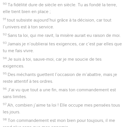
90
Ta fidélité dure de siècle en siècle. Tu as fondé la terre,
elle tient bien en place ;
91
tout subsiste aujourd’hui grâce à ta décision, car tout
l’univers est à ton service.
92
Sans ta loi, qui me ravit, la misère aurait eu raison de moi.
93
Jamais je n’oublierai tes exigences, car c’est par elles que
tu me fais vivre.
94
Je suis à toi, sauve-moi, car je me soucie de tes
exigences.
95
Des méchants guettent l’occasion de m’abattre, mais je
reste attentif à tes ordres.
96
J’ai vu que tout a une fin, mais ton commandement est
sans limites.
97
Ah, combien j’aime ta loi ! Elle occupe mes pensées tous
les jours.
98
Ton commandement est mon bien pour toujours, il me