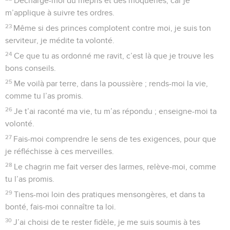
Décharge-moi du mépris et des moqueries, car je
m’applique à suivre tes ordres.
23
Même si des princes complotent contre moi, je suis ton
serviteur, je médite ta volonté.
24
Ce que tu as ordonné me ravit, c’est là que je trouve les
bons conseils.
25
Me voilà par terre, dans la poussière ; rends-moi la vie,
comme tu l’as promis.
26
Je t’ai raconté ma vie, tu m’as répondu ; enseigne-moi ta
volonté.
27
Fais-moi comprendre le sens de tes exigences, pour que
je réfléchisse à ces merveilles.
28
Le chagrin me fait verser des larmes, relève-moi, comme
tu l’as promis.
29
Tiens-moi loin des pratiques mensongères, et dans ta
bonté, fais-moi connaître ta loi.
30
J’ai choisi de te rester fidèle, je me suis soumis à tes