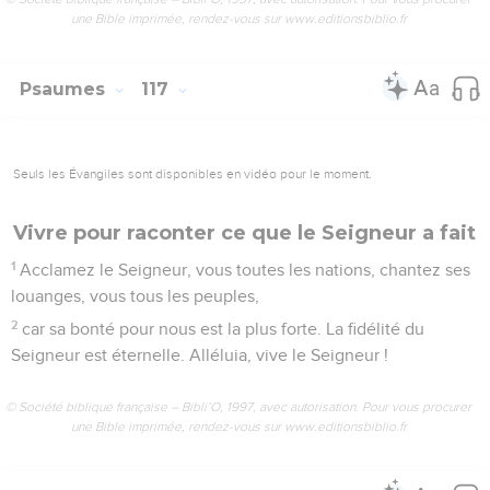
une Bible imprimée, rendez-vous sur www.editionsbiblio.fr
Psaumes
117
Seuls les Évangiles sont disponibles en vidéo pour le moment.
Vivre pour raconter ce que le Seigneur a fait
1
Acclamez le Seigneur, vous toutes les nations, chantez ses
louanges, vous tous les peuples,
2
car sa bonté pour nous est la plus forte. La fidélité du
Seigneur est éternelle. Alléluia, vive le Seigneur !
© Société biblique française – Bibli’O, 1997, avec autorisation. Pour vous procurer
une Bible imprimée, rendez-vous sur www.editionsbiblio.fr