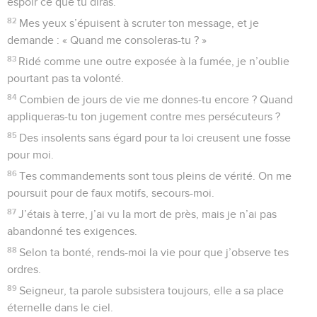
espoir ce que tu diras.
82
Mes yeux s’épuisent à scruter ton message, et je
demande : « Quand me consoleras-tu ? »
83
Ridé comme une outre exposée à la fumée, je n’oublie
pourtant pas ta volonté.
84
Combien de jours de vie me donnes-tu encore ? Quand
appliqueras-tu ton jugement contre mes persécuteurs ?
85
Des insolents sans égard pour ta loi creusent une fosse
pour moi.
86
Tes commandements sont tous pleins de vérité. On me
poursuit pour de faux motifs, secours-moi.
87
J’étais à terre, j’ai vu la mort de près, mais je n’ai pas
abandonné tes exigences.
88
Selon ta bonté, rends-moi la vie pour que j’observe tes
ordres.
89
Seigneur, ta parole subsistera toujours, elle a sa place
éternelle dans le ciel.