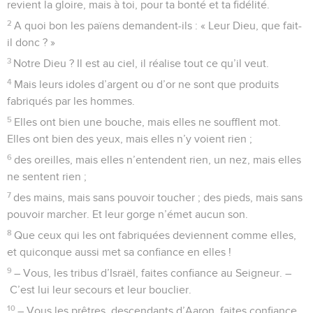
revient la gloire, mais à toi, pour ta bonté et ta fidélité.
2
A quoi bon les païens demandent-ils : « Leur Dieu, que fait-
il donc ? »
3
Notre Dieu ? Il est au ciel, il réalise tout ce qu’il veut.
4
Mais leurs idoles d’argent ou d’or ne sont que produits
fabriqués par les hommes.
5
Elles ont bien une bouche, mais elles ne soufflent mot.
Elles ont bien des yeux, mais elles n’y voient rien ;
6
des oreilles, mais elles n’entendent rien, un nez, mais elles
ne sentent rien ;
7
des mains, mais sans pouvoir toucher ; des pieds, mais sans
pouvoir marcher. Et leur gorge n’émet aucun son.
8
Que ceux qui les ont fabriquées deviennent comme elles,
et quiconque aussi met sa confiance en elles !
9
– Vous, les tribus d’Israël, faites confiance au Seigneur. –
C’est lui leur secours et leur bouclier.
10
– Vous les prêtres, descendants d’Aaron, faites confiance