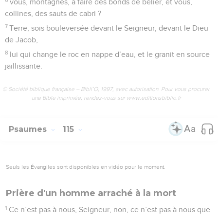
vous, montagnes, à faire des bonds de bélier, et vous,
collines, des sauts de cabri ?
7
Terre, sois bouleversée devant le Seigneur, devant le Dieu
de Jacob,
8
lui qui change le roc en nappe d’eau, et le granit en source
jaillissante.
© Société biblique française – Bibli’O, 1997, avec autorisation. Pour vous procurer
une Bible imprimée, rendez-vous sur www.editionsbiblio.fr
Psaumes
115
Seuls les Évangiles sont disponibles en vidéo pour le moment.
Prière d'un homme arraché à la mort
1
Ce n’est pas à nous, Seigneur, non, ce n’est pas à nous que