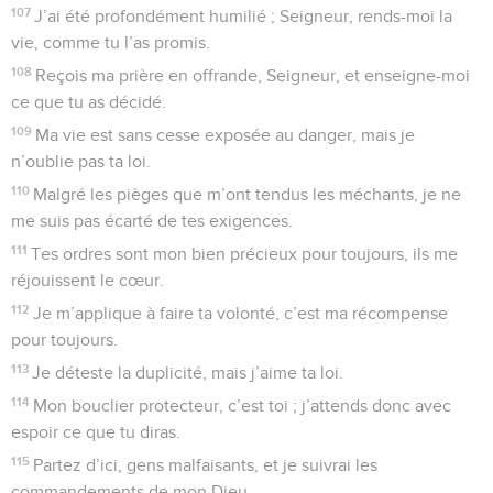
107
J’ai été profondément humilié ; Seigneur, rends-moi la
vie, comme tu l’as promis.
108
Reçois ma prière en offrande, Seigneur, et enseigne-moi
ce que tu as décidé.
109
Ma vie est sans cesse exposée au danger, mais je
n’oublie pas ta loi.
110
Malgré les pièges que m’ont tendus les méchants, je ne
me suis pas écarté de tes exigences.
111
Tes ordres sont mon bien précieux pour toujours, ils me
réjouissent le cœur.
112
Je m’applique à faire ta volonté, c’est ma récompense
pour toujours.
113
Je déteste la duplicité, mais j’aime ta loi.
114
Mon bouclier protecteur, c’est toi ; j’attends donc avec
espoir ce que tu diras.
115
Partez d’ici, gens malfaisants, et je suivrai les
commandements de mon Dieu.