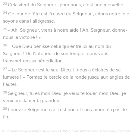
23
Cela vient du Seigneur ; pour nous, c’est une merveille.
24
Ce jour de fête est l’œuvre du Seigneur ; crions notre joie,
soyons dans l’allégresse.
25
« Ah, Seigneur, viens à notre aide ! Ah, Seigneur, donne-
nous la victoire ! »
26
– Que Dieu bénisse celui qui entre ici au nom du
Seigneur ! De l’intérieur de son temple, nous vous
transmettons sa bénédiction.
27
– Le Seigneur est le seul Dieu. Il nous a éclairés de sa
lumière ! – Formez le cercle de la ronde jusqu’aux angles de
l’autel.
28
Seigneur, tu es mon Dieu, je veux te louer, mon Dieu, je
veux proclamer ta grandeur :
29
Louez le Seigneur, car il est bon et son amour n’a pas de
fin.
© Société biblique française – Bibli’O, 1997, avec autorisation. Pour vous procurer