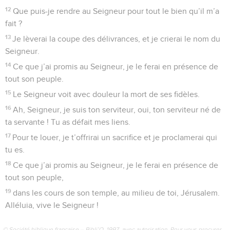
12
Que puis-je rendre au Seigneur pour tout le bien qu’il m’a
fait ?
13
Je lèverai la coupe des délivrances, et je crierai le nom du
Seigneur.
14
Ce que j’ai promis au Seigneur, je le ferai en présence de
tout son peuple.
15
Le Seigneur voit avec douleur la mort de ses fidèles.
16
Ah, Seigneur, je suis ton serviteur, oui, ton serviteur né de
ta servante ! Tu as défait mes liens.
17
Pour te louer, je t’offrirai un sacrifice et je proclamerai qui
tu es.
18
Ce que j’ai promis au Seigneur, je le ferai en présence de
tout son peuple,
19
dans les cours de son temple, au milieu de toi, Jérusalem.
Alléluia, vive le Seigneur !
© Société biblique française – Bibli’O, 1997, avec autorisation. Pour vous procurer