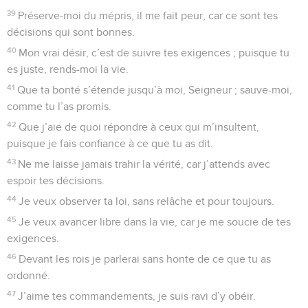
39
Préserve-moi du mépris, il me fait peur, car ce sont tes
décisions qui sont bonnes.
40
Mon vrai désir, c’est de suivre tes exigences ; puisque tu
es juste, rends-moi la vie.
41
Que ta bonté s’étende jusqu’à moi, Seigneur ; sauve-moi,
comme tu l’as promis.
42
Que j’aie de quoi répondre à ceux qui m’insultent,
puisque je fais confiance à ce que tu as dit.
43
Ne me laisse jamais trahir la vérité, car j’attends avec
espoir tes décisions.
44
Je veux observer ta loi, sans relâche et pour toujours.
45
Je veux avancer libre dans la vie, car je me soucie de tes
exigences.
46
Devant les rois je parlerai sans honte de ce que tu as
ordonné.
47
J’aime tes commandements, je suis ravi d’y obéir.