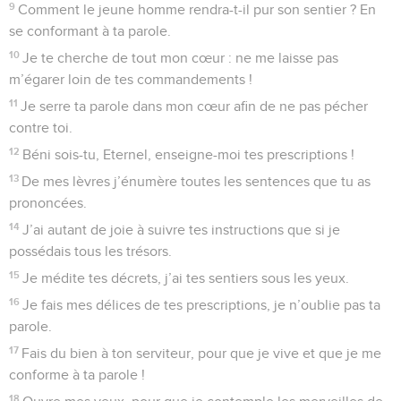
9
Comment le jeune homme rendra-t-il pur son sentier ? En
se conformant à ta parole.
10
Je te cherche de tout mon cœur : ne me laisse pas
m’égarer loin de tes commandements !
11
Je serre ta parole dans mon cœur afin de ne pas pécher
contre toi.
12
Béni sois-tu, Eternel, enseigne-moi tes prescriptions !
13
De mes lèvres j’énumère toutes les sentences que tu as
prononcées.
14
J’ai autant de joie à suivre tes instructions que si je
possédais tous les trésors.
15
Je médite tes décrets, j’ai tes sentiers sous les yeux.
16
Je fais mes délices de tes prescriptions, je n’oublie pas ta
parole.
17
Fais du bien à ton serviteur, pour que je vive et que je me
conforme à ta parole !
18