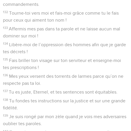
commandements.
132
Tourne-toi vers moi et fais-moi grâce comme tu le fais
pour ceux qui aiment ton nom !
133
Affermis mes pas dans ta parole et ne laisse aucun mal
dominer sur moi !
134
Libère-moi de l’oppression des hommes afin que je garde
tes décrets !
135
Fais briller ton visage sur ton serviteur et enseigne-moi
tes prescriptions !
136
Mes yeux versent des torrents de larmes parce qu’on ne
respecte pas ta loi.
137
Tu es juste, Eternel, et tes sentences sont équitables.
138
Tu fondes tes instructions sur la justice et sur une grande
fidélité.
139
Je suis rongé par mon zèle quand je vois mes adversaires
oublier tes paroles.