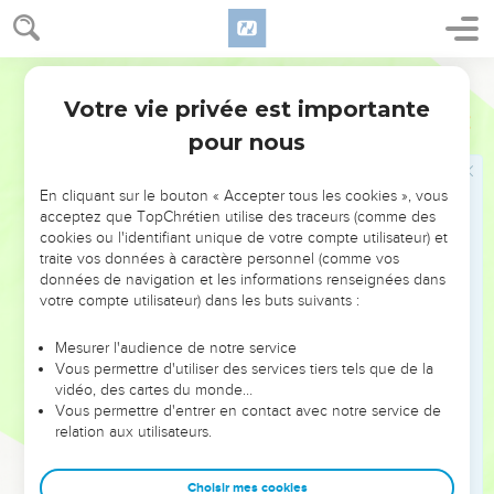
Segond 21
Votre vie privée est importante
Psaumes
114
Seuls les Évangiles sont disponibles en vidéo pour le moment.
pour nous
A Dieu seul la gloire!
En cliquant sur le bouton « Accepter tous les cookies », vous
acceptez que TopChrétien utilise des traceurs (comme des
1
Quand Israël est sorti d’Egypte, quand la famille de Jacob
cookies ou l'identifiant unique de votre compte utilisateur) et
s’est éloignée d’un peuple étranger,
traite vos données à caractère personnel (comme vos
données de navigation et les informations renseignées dans
2
Juda est devenu le sanctuaire de Dieu, Israël a été son
votre compte utilisateur) dans les buts suivants :
domaine.
3
La mer l’a vu et s’est enfuie, le Jourdain est retourné en
Mesurer l'audience de notre service
Vous permettre d'utiliser des services tiers tels que de la
arrière ;
vidéo, des cartes du monde…
4
les montagnes ont sauté comme des béliers, les collines
Vous permettre d'entrer en contact avec notre service de
comme des agneaux.
relation aux utilisateurs.
5
Qu’as-tu, mer, pour t’enfuir, et toi, Jourdain, pour retourner
Choisir mes cookies
en arrière ?