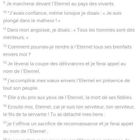
9
Je marcherai devant l’Eternel au pays des vivants.
10
*J’avais confiance, même lorsque je disais : « Je suis
plongé dans le malheur ! »
11
Dans mon angoisse, je disais : « Tous les hommes sont des
menteurs. »
12
Comment pourrais-je rendre à l’Eternel tous ses bienfaits
envers moi ?
13
Je lèverai la coupe des délivrances et je ferai appel au
nom de l’Eternel,
14
j’accomplirai mes vœux envers l’Eternel en présence de
tout son peuple.
15
Elle a du prix aux yeux de l’Eternel, la mort de ses fidèles.
16
Ecoute-moi, Eternel, car je suis ton serviteur, ton serviteur,
le fils de ta servante ! Tu as détaché mes liens :
17
je t’offrirai un sacrifice de reconnaissance et je ferai appel
au nom de l’Eternel ;
18