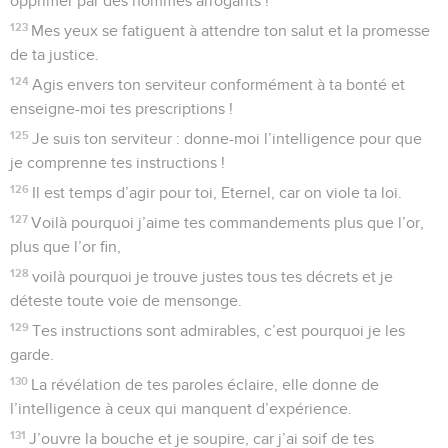
opprimer par des hommes arrogants !
123
Mes yeux se fatiguent à attendre ton salut et la promesse
de ta justice.
124
Agis envers ton serviteur conformément à ta bonté et
enseigne-moi tes prescriptions !
125
Je suis ton serviteur : donne-moi l’intelligence pour que
je comprenne tes instructions !
126
Il est temps d’agir pour toi, Eternel, car on viole ta loi.
127
Voilà pourquoi j’aime tes commandements plus que l’or,
plus que l’or fin,
128
voilà pourquoi je trouve justes tous tes décrets et je
déteste toute voie de mensonge.
129
Tes instructions sont admirables, c’est pourquoi je les
garde.
130
La révélation de tes paroles éclaire, elle donne de
l’intelligence à ceux qui manquent d’expérience.
131
J’ouvre la bouche et je soupire, car j’ai soif de tes