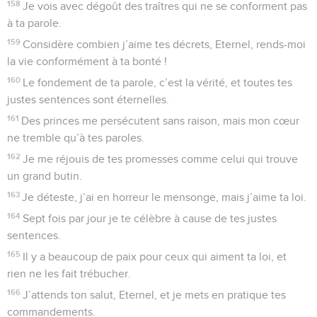
158
Je vois avec dégoût des traîtres qui ne se conforment pas
à ta parole.
159
Considère combien j’aime tes décrets, Eternel, rends-moi
la vie conformément à ta bonté !
160
Le fondement de ta parole, c’est la vérité, et toutes tes
justes sentences sont éternelles.
161
Des princes me persécutent sans raison, mais mon cœur
ne tremble qu’à tes paroles.
162
Je me réjouis de tes promesses comme celui qui trouve
un grand butin.
163
Je déteste, j’ai en horreur le mensonge, mais j’aime ta loi.
164
Sept fois par jour je te célèbre à cause de tes justes
sentences.
165
Il y a beaucoup de paix pour ceux qui aiment ta loi, et
rien ne les fait trébucher.
166
J’attends ton salut, Eternel, et je mets en pratique tes
commandements.