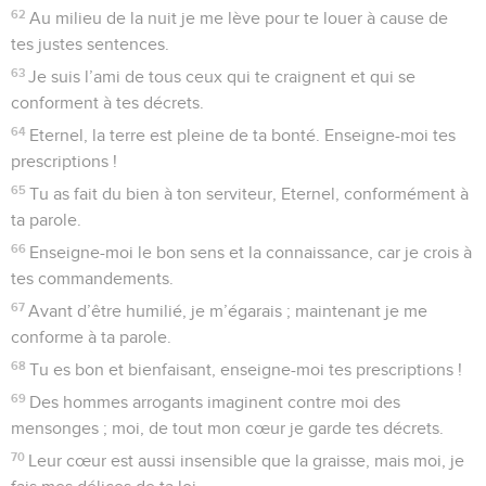
62
Au milieu de la nuit je me lève pour te louer à cause de
tes justes sentences.
63
Je suis l’ami de tous ceux qui te craignent et qui se
conforment à tes décrets.
64
Eternel, la terre est pleine de ta bonté. Enseigne-moi tes
prescriptions !
65
Tu as fait du bien à ton serviteur, Eternel, conformément à
ta parole.
66
Enseigne-moi le bon sens et la connaissance, car je crois à
tes commandements.
67
Avant d’être humilié, je m’égarais ; maintenant je me
conforme à ta parole.
68
Tu es bon et bienfaisant, enseigne-moi tes prescriptions !
69
Des hommes arrogants imaginent contre moi des
mensonges ; moi, de tout mon cœur je garde tes décrets.
70
Leur cœur est aussi insensible que la graisse, mais moi, je