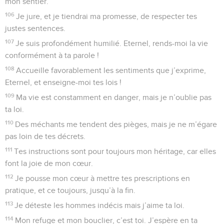
mon sentier.
106
Je jure, et je tiendrai ma promesse, de respecter tes
justes sentences.
107
Je suis profondément humilié. Eternel, rends-moi la vie
conformément à ta parole !
108
Accueille favorablement les sentiments que j’exprime,
Eternel, et enseigne-moi tes lois !
109
Ma vie est constamment en danger, mais je n’oublie pas
ta loi.
110
Des méchants me tendent des pièges, mais je ne m’égare
pas loin de tes décrets.
111
Tes instructions sont pour toujours mon héritage, car elles
font la joie de mon cœur.
112
Je pousse mon cœur à mettre tes prescriptions en
pratique, et ce toujours, jusqu’à la fin.
113
Je déteste les hommes indécis mais j’aime ta loi.
114
Mon refuge et mon bouclier, c’est toi. J’espère en ta