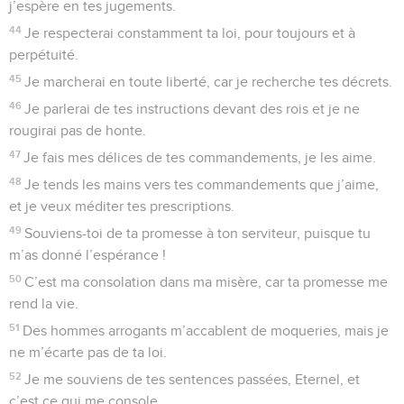
j’espère en tes jugements.
44
Je respecterai constamment ta loi, pour toujours et à
perpétuité.
45
Je marcherai en toute liberté, car je recherche tes décrets.
46
Je parlerai de tes instructions devant des rois et je ne
rougirai pas de honte.
47
Je fais mes délices de tes commandements, je les aime.
48
Je tends les mains vers tes commandements que j’aime,
et je veux méditer tes prescriptions.
49
Souviens-toi de ta promesse à ton serviteur, puisque tu
m’as donné l’espérance !
50
C’est ma consolation dans ma misère, car ta promesse me
rend la vie.
51
Des hommes arrogants m’accablent de moqueries, mais je
ne m’écarte pas de ta loi.
52
Je me souviens de tes sentences passées, Eternel, et
c’est ce qui me console.