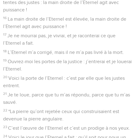
tentes des justes : la main droite de l’Eternel agit avec
puissance !
16
La main droite de l’Eternel est élevée, la main droite de
l’Eternel agit avec puissance !
17
Je ne mourrai pas, je vivrai, et je raconterai ce que
l’Eternel a fait.
18
L’Eternel m’a corrigé, mais il ne m’a pas livré à la mort.
19
Ouvrez-moi les portes de la justice : j’entrerai et je louerai
l’Eternel.
20
Voici la porte de l’Eternel : c’est par elle que les justes
entrent.
21
Je te loue, parce que tu m’as répondu, parce que tu m’as
sauvé.
22
*La pierre qu’ont rejetée ceux qui construisaient est
devenue la pierre angulaire.
23
C’est l’œuvre de l’Eternel et c’est un prodige à nos yeux.
24
Voici le jour que l’Eternel a fait : qu’il soit pour nous un