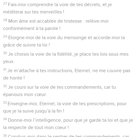
27
Fais-moi comprendre la voie de tes décrets, et je
méditerai sur tes merveilles !
28
Mon âme est accablée de tristesse : relève-moi
conformément à ta parole !
29
Eloigne-moi de la voie du mensonge et accorde-moi la
grâce de suivre ta loi !
30
Je choisis la voie de la fidélité, je place tes lois sous mes
yeux.
31
Je m’attache à tes instructions, Eternel, ne me couvre pas
de honte !
32
Je cours sur la voie de tes commandements, car tu
épanouis mon cœur.
33
Enseigne-moi, Eternel, la voie de tes prescriptions, pour
que je la suive jusqu’à la fin !
34
Donne-moi l’intelligence, pour que je garde ta loi et que je
la respecte de tout mon cœur !
35
Conduis-moi dans le sentier de tes commandements, car