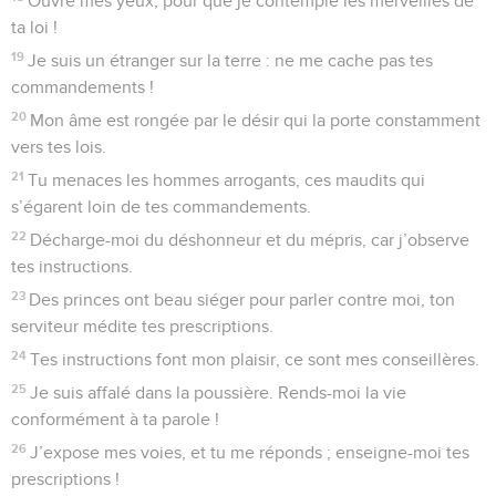
Ouvre mes yeux, pour que je contemple les merveilles de
ta loi !
19
Je suis un étranger sur la terre : ne me cache pas tes
commandements !
20
Mon âme est rongée par le désir qui la porte constamment
vers tes lois.
21
Tu menaces les hommes arrogants, ces maudits qui
s’égarent loin de tes commandements.
22
Décharge-moi du déshonneur et du mépris, car j’observe
tes instructions.
23
Des princes ont beau siéger pour parler contre moi, ton
serviteur médite tes prescriptions.
24
Tes instructions font mon plaisir, ce sont mes conseillères.
25
Je suis affalé dans la poussière. Rends-moi la vie
conformément à ta parole !
26
J’expose mes voies, et tu me réponds ; enseigne-moi tes
prescriptions !