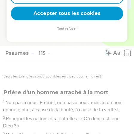
6
Qu’avez-vous, montagnes, pour sauter comme des béliers,
Accepter tous les cookies
et vous, collines, comme des agneaux ?
7
Tremble donc, terre, devant le Seigneur, devant le Dieu de
Tout refuser
Jacob !
8
Il change le rocher en étang, le roc en source d’eau.
Psaumes
115
Seuls les Évangiles sont disponibles en vidéo pour le moment.
Prière d'un homme arraché à la mort
1
Non pas à nous, Eternel, non pas à nous, mais à ton nom
donne gloire, à cause de ta bonté, à cause de ta vérité !
2
Pourquoi les nations diraient-elles : « Où donc est leur
Dieu ? »
3