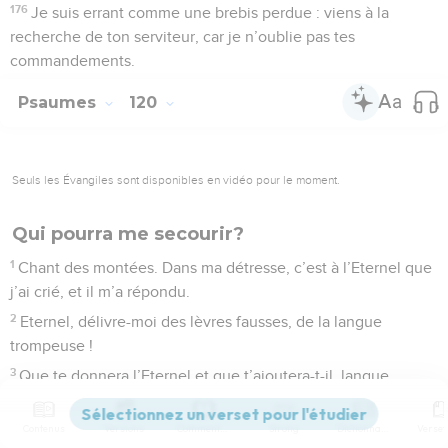
176
Je suis errant comme une brebis perdue : viens à la
recherche de ton serviteur, car je n’oublie pas tes
commandements.
Psaumes
120
Seuls les Évangiles sont disponibles en vidéo pour le moment.
Qui pourra me secourir?
1
Chant des montées. Dans ma détresse, c’est à l’Eternel que
j’ai crié, et il m’a répondu.
2
Eternel, délivre-moi des lèvres fausses, de la langue
trompeuse !
3
Que te donnera l’Eternel et que t’ajoutera-t-il, langue
trompeuse ?
4
Les flèches aiguës du guerrier avec des charbons ardents
Contenus
Versions
Commentaires
Strong
Dictionnaire