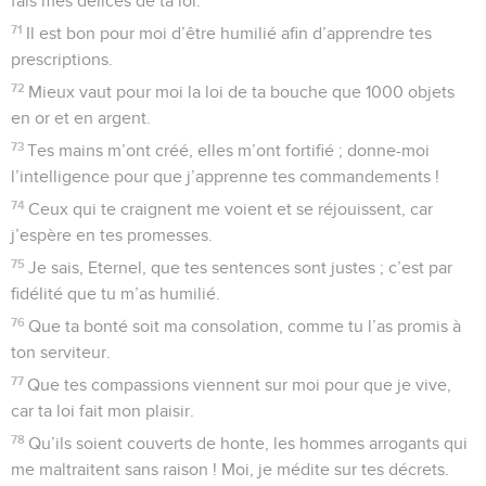
fais mes délices de ta loi.
71
Il est bon pour moi d’être humilié afin d’apprendre tes
prescriptions.
72
Mieux vaut pour moi la loi de ta bouche que 1000 objets
en or et en argent.
73
Tes mains m’ont créé, elles m’ont fortifié ; donne-moi
l’intelligence pour que j’apprenne tes commandements !
74
Ceux qui te craignent me voient et se réjouissent, car
j’espère en tes promesses.
75
Je sais, Eternel, que tes sentences sont justes ; c’est par
fidélité que tu m’as humilié.
76
Que ta bonté soit ma consolation, comme tu l’as promis à
ton serviteur.
77
Que tes compassions viennent sur moi pour que je vive,
car ta loi fait mon plaisir.
78
Qu’ils soient couverts de honte, les hommes arrogants qui
me maltraitent sans raison ! Moi, je médite sur tes décrets.