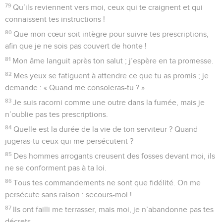
79
Qu’ils reviennent vers moi, ceux qui te craignent et qui
connaissent tes instructions !
80
Que mon cœur soit intègre pour suivre tes prescriptions,
afin que je ne sois pas couvert de honte !
81
Mon âme languit après ton salut ; j’espère en ta promesse.
82
Mes yeux se fatiguent à attendre ce que tu as promis ; je
demande : « Quand me consoleras-tu ? »
83
Je suis racorni comme une outre dans la fumée, mais je
n’oublie pas tes prescriptions.
84
Quelle est la durée de la vie de ton serviteur ? Quand
jugeras-tu ceux qui me persécutent ?
85
Des hommes arrogants creusent des fosses devant moi, ils
ne se conforment pas à ta loi.
86
Tous tes commandements ne sont que fidélité. On me
persécute sans raison : secours-moi !
87
Ils ont failli me terrasser, mais moi, je n’abandonne pas tes
décrets.