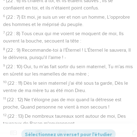
(22 : 6) Ils criaient à toi, et ils étaient sauvés ; Ils se
confiaient en toi, et ils n'étaient point confus.
6
(22 : 7) Et moi, je suis un ver et non un homme, L'opprobre
des hommes et le méprisé du peuple.
7
(22 : 8) Tous ceux qui me voient se moquent de moi, Ils
ouvrent la bouche, secouent la tête :
8
(22 : 9) Recommande-toi à l'Éternel ! L'Éternel le sauvera, Il
le délivrera, puisqu'il l'aime ! -
9
(22 : 10) Oui, tu m'as fait sortir du sein maternel, Tu m'as mis
en sûreté sur les mamelles de ma mère ;
10
(22 : 11) Dès le sein maternel j'ai été sous ta garde, Dès le
ventre de ma mère tu as été mon Dieu.
11
(22 : 12) Ne t'éloigne pas de moi quand la détresse est
proche, Quand personne ne vient à mon secours !
12
(22 : 13) De nombreux taureaux sont autour de moi, Des
taureaux de Basan m'environnent.
13
(22 : 14) Ils ouvrent contre moi leur gueule, Semblables au