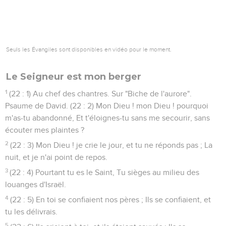
Seuls les Évangiles sont disponibles en vidéo pour le moment.
Le Seigneur est mon berger
1
(22 : 1) Au chef des chantres. Sur "Biche de l'aurore".
Psaume de David. (22 : 2) Mon Dieu ! mon Dieu ! pourquoi
m'as-tu abandonné, Et t'éloignes-tu sans me secourir, sans
écouter mes plaintes ?
2
(22 : 3) Mon Dieu ! je crie le jour, et tu ne réponds pas ; La
nuit, et je n'ai point de repos.
3
(22 : 4) Pourtant tu es le Saint, Tu sièges au milieu des
louanges d'Israël.
4
(22 : 5) En toi se confiaient nos pères ; Ils se confiaient, et
tu les délivrais.
5