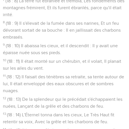
(18 : 8) La terre fut ébranlée et trembla, Les fondements des
montagnes frémirent, Et ils furent ébranlés, parce qu'il était
irrité.
8
(18 : 9) Il s'élevait de la fumée dans ses narines, Et un feu
dévorant sortait de sa bouche : Il en jaillissait des charbons
embrasés.
9
(18 : 10) Il abaissa les cieux, et il descendit : Il y avait une
épaisse nuée sous ses pieds.
10
(18 : 11) Il était monté sur un chérubin, et il volait, Il planait
sur les ailes du vent.
11
(18 : 12) Il faisait des ténèbres sa retraite, sa tente autour de
lui, Il était enveloppé des eaux obscures et de sombres
nuages.
12
(18 : 13) De la splendeur qui le précédait s'échappaient les
nuées, Lançant de la grêle et des charbons de feu.
13
(18 : 14) L'Éternel tonna dans les cieux, Le Très Haut fit
retentir sa voix, Avec la grêle et les charbons de feu.