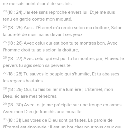
ne me suis point écarté de ses lois.
23
(18 : 24) J'ai été sans reproche envers lui, Et je me suis
tenu en garde contre mon iniquité.
24
(18 : 25) Aussi l'Éternel m'a rendu selon ma droiture, Selon
la pureté de mes mains devant ses yeux.
25
(18 : 26) Avec celui qui est bon tu te montres bon, Avec
l'homme droit tu agis selon la droiture,
26
(18 : 27) Avec celui qui est pur tu te montres pur, Et avec le
pervers tu agis selon sa perversité.
27
(18 : 28) Tu sauves le peuple qui s'humilie, Et tu abaisses
les regards hautains.
28
(18 : 29) Oui, tu fais briller ma lumière ; L'Éternel, mon
Dieu, éclaire mes ténèbres.
29
(18 : 30) Avec toi je me précipite sur une troupe en armes,
Avec mon Dieu je franchis une muraille.
30
(18 : 31) Les voies de Dieu sont parfaites, La parole de
l'Éternel est éprouvée ; Il est un bouclier pour tous ceux qui