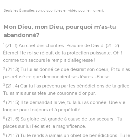
Seuls les Évangiles sont disponibles en vidéo pour le moment.
Mon Dieu, mon Dieu, pourquoi m'as-tu
abandonné?
1
(21 : 1) Au chef des chantres. Psaume de David. (21 : 2)
Éternel ! le roi se réjouit de ta protection puissante. Oh !
comme ton secours le remplit d'allégresse !
2
(21 : 3) Tu lui as donné ce que désirait son coeur, Et tu n'as
pas refusé ce que demandaient ses lèvres. -Pause.
3
(21 : 4) Car tu l'as prévenu par les bénédictions de ta grâce,
Tu as mis sur sa tête une couronne d'or pur.
4
(21 : 5) Il te demandait la vie, tu la lui as donnée, Une vie
longue pour toujours et à perpétuité.
5
(21 : 6) Sa gloire est grande à cause de ton secours ; Tu
places sur lui l'éclat et la magnificence.
6
(21 : 7) Tu le rends à jamais un objet de bénédictions, Tu le