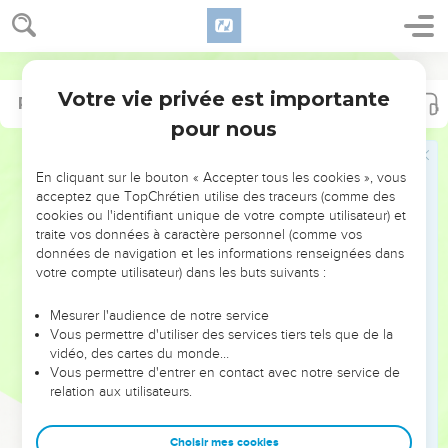
Votre vie privée est importante
Psaumes
Psaumes
10
22
pour nous
NE MANQUEZ PAS L’ÉVÉNEMENT
En cliquant sur le bouton « Accepter tous les cookies », vous
DE L’ANNÉE !
acceptez que TopChrétien utilise des traceurs (comme des
cookies ou l'identifiant unique de votre compte utilisateur) et
ET SI LEURS ERREURS POUVAIENT VOUS ÉVITER LES
traite vos données à caractère personnel (comme vos
VOTRES ?
données de navigation et les informations renseignées dans
votre compte utilisateur) dans les buts suivants :
On admire souvent les leaders pour leurs réussites, leur impact,
leur foi ou leur vision. Mais on voit moins les doutes, les erreurs
Mesurer l'audience de notre service
Vous permettre d'utiliser des services tiers tels que de la
et les saisons difficiles qu'ils ont traversés, alors même que ce
vidéo, des cartes du monde…
sont elles qui les ont façonnés.
Vous permettre d'entrer en contact avec notre service de
relation aux utilisateurs.
Dans cette conférence, leaders, entrepreneurs, et responsables
reviennent sur les erreurs marquantes de leur parcours et les
clés pour avancer avec plus de sagesse afin que leurs erreurs
Choisir mes cookies