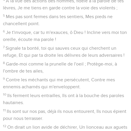
A la vue des actions des hommes, fidèle à la parole de tes
lèvres, Je me tiens en garde contre la voie des violents ;
5
Mes pas sont fermes dans tes sentiers, Mes pieds ne
chancellent point.
6
Je t'invoque, car tu m'exauces, ô Dieu ! Incline vers moi ton
oreille, écoute ma parole !
7
Signale ta bonté, toi qui sauves ceux qui cherchent un
refuge, Et qui par ta droite les délivres de leurs adversaires !
8
Garde-moi comme la prunelle de l'oeil ; Protège-moi, à
l'ombre de tes ailes,
9
Contre les méchants qui me persécutent, Contre mes
ennemis acharnés qui m'enveloppent.
10
Ils ferment leurs entrailles, Ils ont à la bouche des paroles
hautaines.
11
Ils sont sur nos pas, déjà ils nous entourent, Ils nous épient
pour nous terrasser.
12
On dirait un lion avide de déchirer, Un lionceau aux aguets