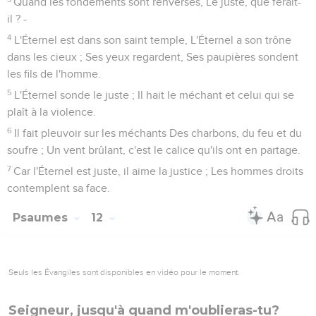
Quand les fondements sont renversés, Le juste, que ferait-
il ? -
4
L'Éternel est dans son saint temple, L'Éternel a son trône
dans les cieux ; Ses yeux regardent, Ses paupières sondent
les fils de l'homme.
5
L'Éternel sonde le juste ; Il hait le méchant et celui qui se
plaît à la violence.
6
Il fait pleuvoir sur les méchants Des charbons, du feu et du
soufre ; Un vent brûlant, c'est le calice qu'ils ont en partage.
7
Car l'Éternel est juste, il aime la justice ; Les hommes droits
contemplent sa face.
Psaumes
12
Seuls les Évangiles sont disponibles en vidéo pour le moment.
Seigneur, jusqu'à quand m'oublieras-tu?