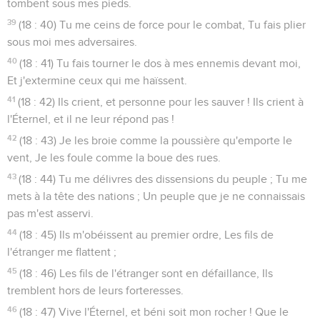
tombent sous mes pieds.
39
(18 : 40) Tu me ceins de force pour le combat, Tu fais plier
sous moi mes adversaires.
40
(18 : 41) Tu fais tourner le dos à mes ennemis devant moi,
Et j'extermine ceux qui me haïssent.
41
(18 : 42) Ils crient, et personne pour les sauver ! Ils crient à
l'Éternel, et il ne leur répond pas !
42
(18 : 43) Je les broie comme la poussière qu'emporte le
vent, Je les foule comme la boue des rues.
43
(18 : 44) Tu me délivres des dissensions du peuple ; Tu me
mets à la tête des nations ; Un peuple que je ne connaissais
pas m'est asservi.
44
(18 : 45) Ils m'obéissent au premier ordre, Les fils de
l'étranger me flattent ;
45
(18 : 46) Les fils de l'étranger sont en défaillance, Ils
tremblent hors de leurs forteresses.
46
(18 : 47) Vive l'Éternel, et béni soit mon rocher ! Que le