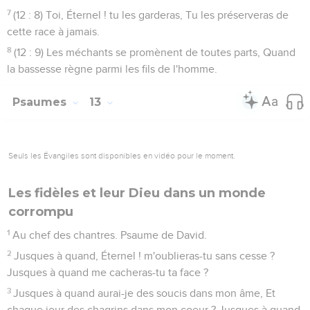
7
(12 : 8) Toi, Éternel ! tu les garderas, Tu les préserveras de
cette race à jamais.
8
(12 : 9) Les méchants se promènent de toutes parts, Quand
la bassesse règne parmi les fils de l'homme.
Psaumes
13
Seuls les Évangiles sont disponibles en vidéo pour le moment.
Les fidèles et leur Dieu dans un monde
corrompu
1
Au chef des chantres. Psaume de David.
2
Jusques à quand, Éternel ! m'oublieras-tu sans cesse ?
Jusques à quand me cacheras-tu ta face ?
3
Jusques à quand aurai-je des soucis dans mon âme, Et
chaque jour des chagrins dans mon coeur ? Jusques à quand