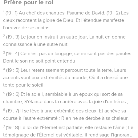
Prière pour le roi
1
(19 : 1) Au chef des chantres. Psaume de David. (19 : 2) Les
cieux racontent la gloire de Dieu, Et l'étendue manifeste
l'oeuvre de ses mains.
2
(19 : 3) Le jour en instruit un autre jour, La nuit en donne
connaissance à une autre nuit.
3
(19 : 4) Ce n'est pas un langage, ce ne sont pas des paroles
Dont le son ne soit point entendu :
4
(19 : 5) Leur retentissement parcourt toute la terre, Leurs
accents vont aux extrémités du monde, Où il a dressé une
tente pour le soleil.
5
(19 : 6) Et le soleil, semblable à un époux qui sort de sa
chambre, S'élance dans la carrière avec la joie d'un héros ;
6
(19 : 7) Il se lève à une extrémité des cieux, Et achève sa
course à l'autre extrémité : Rien ne se dérobe à sa chaleur.
7
(19 : 8) La loi de l'Éternel est parfaite, elle restaure l'âme ; Le
témoignage de l'Éternel est véritable, il rend sage l'ignorant.