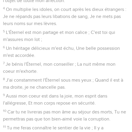
l'objet de toute mon affection.
4
On multiplie les idoles, on court après les dieux étrangers :
Je ne répands pas leurs libations de sang, Je ne mets pas
leurs noms sur mes lèvres.
5
L'Éternel est mon partage et mon calice ; C'est toi qui
m'assures mon lot ;
6
Un héritage délicieux m'est échu, Une belle possession
m'est accordée.
7
Je bénis l'Éternel, mon conseiller ; La nuit même mon
coeur m'exhorte.
8
J'ai constamment l'Éternel sous mes yeux ; Quand il est à
ma droite, je ne chancelle pas.
9
Aussi mon coeur est dans la joie, mon esprit dans
l'allégresse, Et mon corps repose en sécurité.
10
Car tu ne livreras pas mon âme au séjour des morts, Tu ne
permettras pas que ton bien-aimé voie la corruption.
11
Tu me feras connaître le sentier de la vie ; Il y a