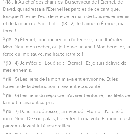
1
(18 : 1) Au chef des chantres. Du serviteur de l'Éternel, de
David, qui adressa à l'Éternel les paroles de ce cantique,
lorsque l'Éternel l'eut délivré de la main de tous ses ennemis
et de la main de Saül. Il dit : (18 : 2) Je t'aime, ô Éternel, ma
force !
2
(18 : 3) Éternel, mon rocher, ma forteresse, mon libérateur !
Mon Dieu, mon rocher, où je trouve un abri ! Mon bouclier, la
force qui me sauve, ma haute retraite !
3
(18 : 4) Je m'écrie : Loué soit l'Éternel ! Et je suis délivré de
mes ennemis.
4
(18 : 5) Les liens de la mort m'avaient environné, Et les
torrents de la destruction m'avaient épouvanté ;
5
(18 : 6) Les liens du sépulcre m'avaient entouré, Les filets de
la mort m'avaient surpris.
6
(18 : 7) Dans ma détresse, j'ai invoqué l'Éternel, J'ai crié à
mon Dieu ; De son palais, il a entendu ma voix, Et mon cri est
parvenu devant lui à ses oreilles.
7