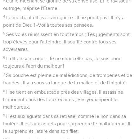
Car le méchant se glorifie de sa convoitise, Et le ravisseur
outrage, méprise l'Éternel.
4
Le méchant dit avec arrogance : Il ne punit pas ! Il n'y a
point de Dieu ! -Voilà toutes ses pensées.
5
Ses voies réussissent en tout temps ; Tes jugements sont
trop élevés pour l'atteindre, Il souffle contre tous ses
adversaires.
6
Il dit en son coeur : Je ne chancelle pas, Je suis pour
toujours à l'abri du malheur !
7
Sa bouche est pleine de malédictions, de tromperies et de
fraudes ; Il y a sous sa langue de la malice et de l'iniquité.
8
Il se tient en embuscade près des villages, Il assassine
l'innocent dans des lieux écartés ; Ses yeux épient le
malheureux.
9
Il est aux aguets dans sa retraite, comme le lion dans sa
tanière, Il est aux aguets pour surprendre le malheureux ; Il
le surprend et l'attire dans son filet.