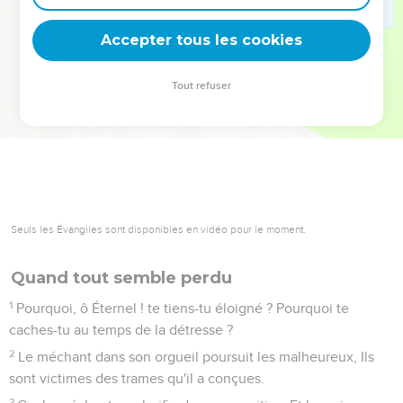
deviennent vos tremplins. Que vous guidiez un ministère, une
équipe, un groupe ou une famille, leur expérience est faite
Accepter tous les cookies
pour vous.
Tout refuser
Je découvre l’événement
Seuls les Évangiles sont disponibles en vidéo pour le moment.
Quand tout semble perdu
1
Pourquoi, ô Éternel ! te tiens-tu éloigné ? Pourquoi te
caches-tu au temps de la détresse ?
2
Le méchant dans son orgueil poursuit les malheureux, Ils
sont victimes des trames qu'il a conçues.
3