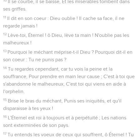
10
Il se courbe, il se baisse, Et les misérables tombent dans
ses griffes.
11
Il dit en son coeur : Dieu oublie ! Il cache sa face, il ne
regarde jamais !
12
Lève-toi, Éternel ! ô Dieu, lève ta main ! N'oublie pas les
malheureux !
13
Pourquoi le méchant méprise-t-il Dieu ? Pourquoi dit-il en
son coeur : Tu ne punis pas ?
14
Tu regardes cependant, car tu vois la peine et la
souffrance, Pour prendre en main leur cause ; C'est à toi que
s'abandonne le malheureux, C'est toi qui viens en aide à
l'orphelin.
15
Brise le bras du méchant, Punis ses iniquités, et qu'il
disparaisse à tes yeux !
16
L'Éternel est roi à toujours et à perpétuité ; Les nations
sont exterminées de son pays.
17
Tu entends les voeux de ceux qui souffrent, ô Éternel ! Tu