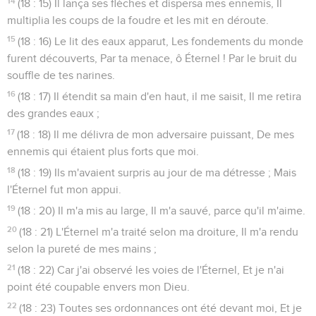
14
(18 : 15) Il lança ses flèches et dispersa mes ennemis, Il
multiplia les coups de la foudre et les mit en déroute.
15
(18 : 16) Le lit des eaux apparut, Les fondements du monde
furent découverts, Par ta menace, ô Éternel ! Par le bruit du
souffle de tes narines.
16
(18 : 17) Il étendit sa main d'en haut, il me saisit, Il me retira
des grandes eaux ;
17
(18 : 18) Il me délivra de mon adversaire puissant, De mes
ennemis qui étaient plus forts que moi.
18
(18 : 19) Ils m'avaient surpris au jour de ma détresse ; Mais
l'Éternel fut mon appui.
19
(18 : 20) Il m'a mis au large, Il m'a sauvé, parce qu'il m'aime.
20
(18 : 21) L'Éternel m'a traité selon ma droiture, Il m'a rendu
selon la pureté de mes mains ;
21
(18 : 22) Car j'ai observé les voies de l'Éternel, Et je n'ai
point été coupable envers mon Dieu.
22
(18 : 23) Toutes ses ordonnances ont été devant moi, Et je