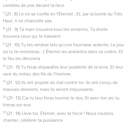
combles de joie devant ta face.
7
(21 : 8) Le roi se confie en l'Éternel ; Et, par la bonté du Très
Haut, il ne chancelle pas.
8
(21 : 9) Ta main trouvera tous tes ennemis, Ta droite
trouvera ceux qui te haïssent.
9
(21 : 10) Tu les rendras tels qu'une fournaise ardente, Le jour
où tu te montreras ; L'Éternel les anéantira dans sa colère, Et
le feu les dévorera.
10
(21 : 11) Tu feras disparaître leur postérité de la terre, Et leur
race du milieu des fils de l'homme.
11
(21 : 12) Ils ont projeté du mal contre toi, Ils ont conçu de
mauvais desseins, mais ils seront impuissants.
12
(21 : 13) Car tu leur feras tourner le dos, Et avec ton arc tu
tireras sur eux.
13
(21 : 14) Lève-toi, Éternel, avec ta force ! Nous voulons
chanter, célébrer ta puissance.