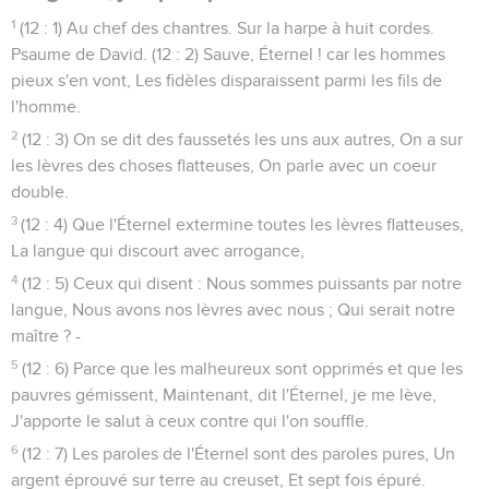
1
(12 : 1) Au chef des chantres. Sur la harpe à huit cordes.
Psaume de David. (12 : 2) Sauve, Éternel ! car les hommes
pieux s'en vont, Les fidèles disparaissent parmi les fils de
l'homme.
2
(12 : 3) On se dit des faussetés les uns aux autres, On a sur
les lèvres des choses flatteuses, On parle avec un coeur
double.
3
(12 : 4) Que l'Éternel extermine toutes les lèvres flatteuses,
La langue qui discourt avec arrogance,
4
(12 : 5) Ceux qui disent : Nous sommes puissants par notre
langue, Nous avons nos lèvres avec nous ; Qui serait notre
maître ? -
5
(12 : 6) Parce que les malheureux sont opprimés et que les
pauvres gémissent, Maintenant, dit l'Éternel, je me lève,
J'apporte le salut à ceux contre qui l'on souffle.
6
(12 : 7) Les paroles de l'Éternel sont des paroles pures, Un
argent éprouvé sur terre au creuset, Et sept fois épuré.