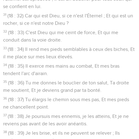
se confient en lui.
31
(18 : 32) Car qui est Dieu, si ce n'est l'Éternel ; Et qui est un
rocher, si ce n'est notre Dieu ?
32
(18 : 33) C'est Dieu qui me ceint de force, Et qui me
conduit dans la voie droite.
33
(18 : 34) Il rend mes pieds semblables à ceux des biches, Et
il me place sur mes lieux élevés.
34
(18 : 35) Il exerce mes mains au combat, Et mes bras
tendent l'arc d'airain.
35
(18 : 36) Tu me donnes le bouclier de ton salut, Ta droite
me soutient, Et je deviens grand par ta bonté.
36
(18 : 37) Tu élargis le chemin sous mes pas, Et mes pieds
ne chancellent point.
37
(18 : 38) Je poursuis mes ennemis, je les atteins, Et je ne
reviens pas avant de les avoir anéantis.
38
(18 : 39) Je les brise, et ils ne peuvent se relever ; Ils