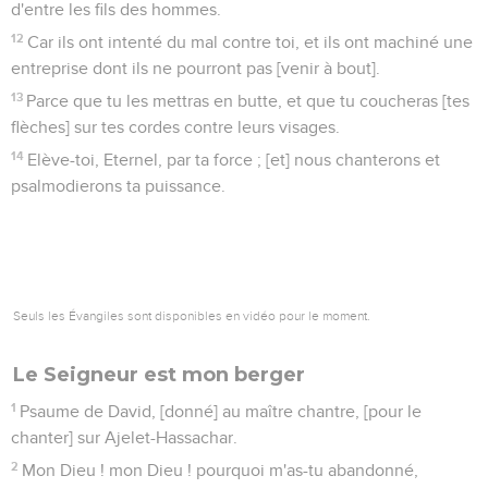
d'entre les fils des hommes.
12
Car ils ont intenté du mal contre toi, et ils ont machiné une
entreprise dont ils ne pourront pas [venir à bout].
13
Parce que tu les mettras en butte, et que tu coucheras [tes
flèches] sur tes cordes contre leurs visages.
14
Elève-toi, Eternel, par ta force ; [et] nous chanterons et
psalmodierons ta puissance.
Seuls les Évangiles sont disponibles en vidéo pour le moment.
Le Seigneur est mon berger
1
Psaume de David, [donné] au maître chantre, [pour le
chanter] sur Ajelet-Hassachar.
2
Mon Dieu ! mon Dieu ! pourquoi m'as-tu abandonné,