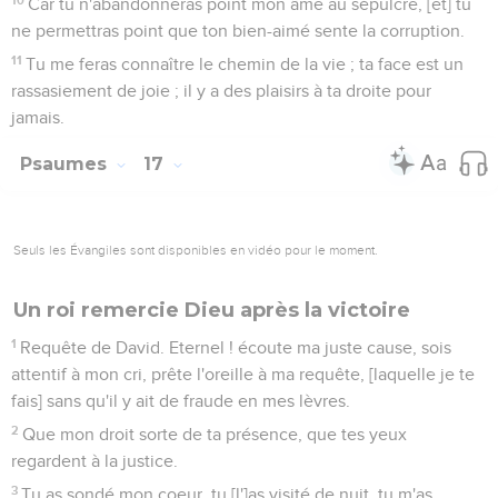
Car tu n'abandonneras point mon âme au sépulcre, [et] tu
ne permettras point que ton bien-aimé sente la corruption.
11
Tu me feras connaître le chemin de la vie ; ta face est un
rassasiement de joie ; il y a des plaisirs à ta droite pour
jamais.
Psaumes
17
Seuls les Évangiles sont disponibles en vidéo pour le moment.
Un roi remercie Dieu après la victoire
1
Requête de David. Eternel ! écoute ma juste cause, sois
attentif à mon cri, prête l'oreille à ma requête, [laquelle je te
fais] sans qu'il y ait de fraude en mes lèvres.
2
Que mon droit sorte de ta présence, que tes yeux
regardent à la justice.
3
Tu as sondé mon coeur, tu [l']as visité de nuit, tu m'as