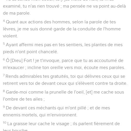
examiné, tu n'as rien trouvé ; ma pensée ne va point au-delà
de ma parole.
4
Quant aux actions des hommes, selon la parole de tes
lèvres, je me suis donné garde de la conduite de l'homme
violent.
5
Ayant affermi mes pas en tes sentiers, les plantes de mes
pieds n'ont point chancelé.
6
Ô [Dieu] Fort ! je t'invoque, parce que tu as accoutumé de
m'exaucer ; incline ton oreille vers moi, écoute mes paroles.
7
Rends admirables tes gratuités, toi qui délivres ceux qui se
retirent vers toi de devant ceux qui s'élèvent contre ta droite.
8
Garde-moi comme la prunelle de l'oeil, [et] me cache sous
l'ombre de tes ailes ;
9
De devant ces méchants qui m'ont pillé ; et de mes
ennemis mortels, qui m'environnent.
10
La graisse leur cache le visage ; ils parlent fièrement de
leur bouche.