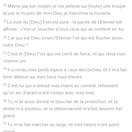
30
Même par ton moyen je me jetterai sur [toute] une troupe,
et par le moyen de mon Dieu je franchirai la muraille.
31
La voie du [Dieu] Fort est pure ; la parole de l'Eternel est
affinée : c'est un bouclier à tous ceux qui se confient en lui.
32
Car qui est Dieu sinon l'Eternel ? et qui est Rocher sinon
notre Dieu ?
33
C'est le [Dieu] Fort qui me ceint de force, et qui rend mon
chemin uni.
34
Il a rendu mes pieds égaux à ceux des biches, et il m'a fait
tenir debout sur mes lieux haut élevés.
35
C'est lui qui a dressé mes mains au combat, tellement
qu'un arc d'airain a été rompu avec mes bras.
36
Tu m'as aussi donné le bouclier de ta protection, et ta
droite m'a soutenu, et ta débonnaireté m'a fait devenir fort
grand.
37
Tu m'as fait marcher au large, et mes talons n'ont point
glissé.