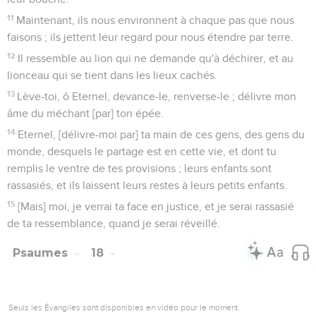
11
Maintenant, ils nous environnent à chaque pas que nous
faisons ; ils jettent leur regard pour nous étendre par terre.
12
Il ressemble au lion qui ne demande qu'à déchirer, et au
lionceau qui se tient dans les lieux cachés.
13
Lève-toi, ô Eternel, devance-le, renverse-le ; délivre mon
âme du méchant [par] ton épée.
14
Eternel, [délivre-moi par] ta main de ces gens, des gens du
monde, desquels le partage est en cette vie, et dont tu
remplis le ventre de tes provisions ; leurs enfants sont
rassasiés, et ils laissent leurs restes à leurs petits enfants.
15
[Mais] moi, je verrai ta face en justice, et je serai rassasié
de ta ressemblance, quand je serai réveillé.
Psaumes
18
Seuls les Évangiles sont disponibles en vidéo pour le moment.