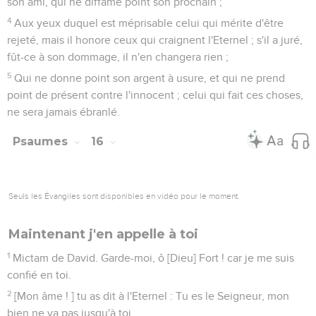
son ami, qui ne diffame point son prochain ;
4
Aux yeux duquel est méprisable celui qui mérite d'être
rejeté, mais il honore ceux qui craignent l'Eternel ; s'il a juré,
fût-ce à son dommage, il n'en changera rien ;
5
Qui ne donne point son argent à usure, et qui ne prend
point de présent contre l'innocent ; celui qui fait ces choses,
ne sera jamais ébranlé.
Psaumes
16
Seuls les Évangiles sont disponibles en vidéo pour le moment.
Maintenant j'en appelle à toi
1
Mictam de David. Garde-moi, ô [Dieu] Fort ! car je me suis
confié en toi.
2
[Mon âme ! ] tu as dit à l'Eternel : Tu es le Seigneur, mon
bien ne va pas jusqu'à toi,