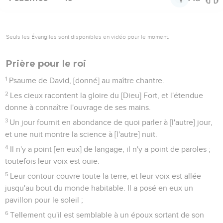
Seuls les Évangiles sont disponibles en vidéo pour le moment.
Prière pour le roi
1
Psaume de David, [donné] au maître chantre.
2
Les cieux racontent la gloire du [Dieu] Fort, et l'étendue
donne à connaître l'ouvrage de ses mains.
3
Un jour fournit en abondance de quoi parler à [l'autre] jour,
et une nuit montre la science à [l'autre] nuit.
4
Il n'y a point [en eux] de langage, il n'y a point de paroles ;
toutefois leur voix est ouïe.
5
Leur contour couvre toute la terre, et leur voix est allée
jusqu'au bout du monde habitable. Il a posé en eux un
pavillon pour le soleil ;
6
Tellement qu'il est semblable à un époux sortant de son