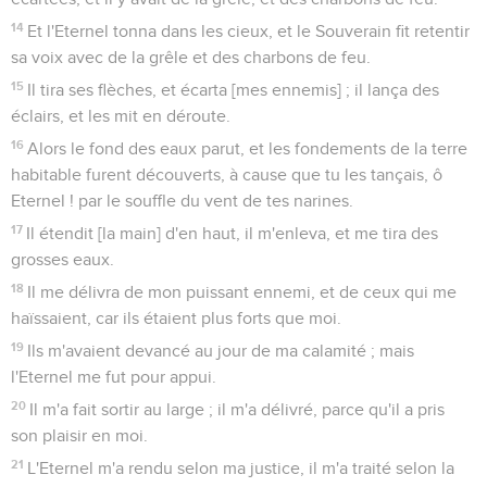
14
Et l'Eternel tonna dans les cieux, et le Souverain fit retentir
sa voix avec de la grêle et des charbons de feu.
15
Il tira ses flèches, et écarta [mes ennemis] ; il lança des
éclairs, et les mit en déroute.
16
Alors le fond des eaux parut, et les fondements de la terre
habitable furent découverts, à cause que tu les tançais, ô
Eternel ! par le souffle du vent de tes narines.
17
Il étendit [la main] d'en haut, il m'enleva, et me tira des
grosses eaux.
18
Il me délivra de mon puissant ennemi, et de ceux qui me
haïssaient, car ils étaient plus forts que moi.
19
Ils m'avaient devancé au jour de ma calamité ; mais
l'Eternel me fut pour appui.
20
Il m'a fait sortir au large ; il m'a délivré, parce qu'il a pris
son plaisir en moi.
21
L'Eternel m'a rendu selon ma justice, il m'a traité selon la