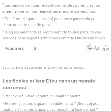
7
Les paroles de l'Eternel sont des paroles pures, c'est un
argent affiné au fourneau de terre, épuré par sept fois.
8
Toi, Eternel ! gardes-les, [et] préserve à jamais chacun
d'eux de cette race de gens.
9
[Car] les méchants se promènent de toutes parts, tandis
que des gens abjects sont élevés entre les fils des hommes.
Psaumes
13
Seuls les Évangiles sont disponibles en vidéo pour le moment.
Les fidèles et leur Dieu dans un monde
corrompu
1
Psaume de David, [donné] au maître chantre.
2
Eternel, jusques à quand m'oublieras-tu ? [Sera-ce] pour
toujours ? jusques à quand cacheras-tu ta face de moi ?