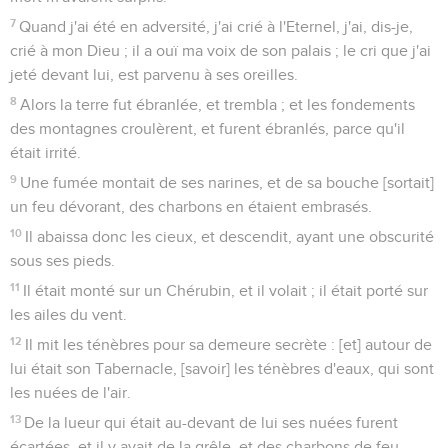
7
Quand j'ai été en adversité, j'ai crié à l'Eternel, j'ai, dis-je,
crié à mon Dieu ; il a ouï ma voix de son palais ; le cri que j'ai
jeté devant lui, est parvenu à ses oreilles.
8
Alors la terre fut ébranlée, et trembla ; et les fondements
des montagnes croulèrent, et furent ébranlés, parce qu'il
était irrité.
9
Une fumée montait de ses narines, et de sa bouche [sortait]
un feu dévorant, des charbons en étaient embrasés.
10
Il abaissa donc les cieux, et descendit, ayant une obscurité
sous ses pieds.
11
Il était monté sur un Chérubin, et il volait ; il était porté sur
les ailes du vent.
12
Il mit les ténèbres pour sa demeure secrète : [et] autour de
lui était son Tabernacle, [savoir] les ténèbres d'eaux, qui sont
les nuées de l'air.
13
De la lueur qui était au-devant de lui ses nuées furent
écartées, et il y avait de la grêle, et des charbons de feu.