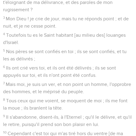
t'éloignant de ma délivrance, et des paroles de mon
rugissement ?
3
Mon Dieu ! je crie de jour, mais tu ne réponds point ; et de
nuit, et je ne cesse point.
4
Toutefois tu es le Saint habitant [au milieu des] louanges
d'Israël.
5
Nos pères se sont confiés en toi ; ils se sont confiés, et tu
les as délivrés ;
6
Ils ont crié vers toi, et ils ont été délivrés ; ils se sont
appuyés sur toi, et ils n'ont point été confus.
7
Mais moi, je suis un ver, et non point un homme, l'opprobre
des hommes, et le méprisé du peuple.
8
Tous ceux qui me voient, se moquent de moi ; ils me font
la moue ; ils branlent la tête.
9
Il s'abandonne, disent-ils, à l'Eternel ; qu'il le délivre, et qu'il
le retire, puisqu'il prend son bon plaisir en lui.
10
Cependant c'est toi qui m'as tiré hors du ventre [de ma