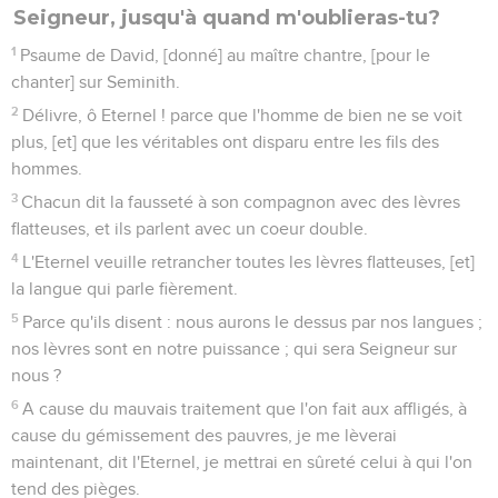
Seigneur, jusqu'à quand m'oublieras-tu?
1
Psaume de David, [donné] au maître chantre, [pour le
chanter] sur Seminith.
2
Délivre, ô Eternel ! parce que l'homme de bien ne se voit
plus, [et] que les véritables ont disparu entre les fils des
hommes.
3
Chacun dit la fausseté à son compagnon avec des lèvres
flatteuses, et ils parlent avec un coeur double.
4
L'Eternel veuille retrancher toutes les lèvres flatteuses, [et]
la langue qui parle fièrement.
5
Parce qu'ils disent : nous aurons le dessus par nos langues ;
nos lèvres sont en notre puissance ; qui sera Seigneur sur
nous ?
6
A cause du mauvais traitement que l'on fait aux affligés, à
cause du gémissement des pauvres, je me lèverai
maintenant, dit l'Eternel, je mettrai en sûreté celui à qui l'on
tend des pièges.