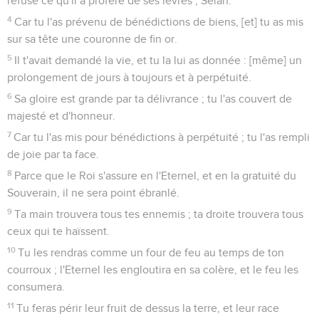
refusé ce qu'il a proféré de ses lèvres ; Sélah.
4
Car tu l'as prévenu de bénédictions de biens, [et] tu as mis
sur sa tête une couronne de fin or.
5
Il t'avait demandé la vie, et tu la lui as donnée : [même] un
prolongement de jours à toujours et à perpétuité.
6
Sa gloire est grande par ta délivrance ; tu l'as couvert de
majesté et d'honneur.
7
Car tu l'as mis pour bénédictions à perpétuité ; tu l'as rempli
de joie par ta face.
8
Parce que le Roi s'assure en l'Eternel, et en la gratuité du
Souverain, il ne sera point ébranlé.
9
Ta main trouvera tous tes ennemis ; ta droite trouvera tous
ceux qui te haïssent.
10
Tu les rendras comme un four de feu au temps de ton
courroux ; l'Eternel les engloutira en sa colère, et le feu les
consumera.
11
Tu feras périr leur fruit de dessus la terre, et leur race