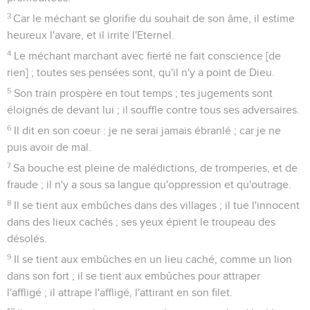
3
Car le méchant se glorifie du souhait de son âme, il estime
heureux l'avare, et il irrite l'Eternel.
4
Le méchant marchant avec fierté ne fait conscience [de
rien] ; toutes ses pensées sont, qu'il n'y a point de Dieu.
5
Son train prospère en tout temps ; tes jugements sont
éloignés de devant lui ; il souffle contre tous ses adversaires.
6
Il dit en son coeur : je ne serai jamais ébranlé ; car je ne
puis avoir de mal.
7
Sa bouche est pleine de malédictions, de tromperies, et de
fraude ; il n'y a sous sa langue qu'oppression et qu'outrage.
8
Il se tient aux embûches dans des villages ; il tue l'innocent
dans des lieux cachés ; ses yeux épient le troupeau des
désolés.
9
Il se tient aux embûches en un lieu caché, comme un lion
dans son fort ; il se tient aux embûches pour attraper
l'affligé ; il attrape l'affligé, l'attirant en son filet.