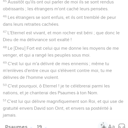
45
Aussitôt qu'ils ont ouï parler de moi ils se sont rendus
obéissants ; les étrangers m'ont caché leurs pensées.
46
Les étrangers se sont enfuis, et ils ont tremblé de peur
dans leurs retraites cachées.
47
L'Eternel est vivant, et mon rocher est béni ; que donc le
Dieu de ma délivrance soit exalté !
48
Le [Dieu] Fort est celui qui me donne les moyens de me
venger, et qui a rangé les peuples sous moi.
49
C'est lui qui m'a délivré de mes ennemis ; même tu
m'enlèves d'entre ceux qui s'élèvent contre moi, tu me
délivres de l'homme violent.
50
C'est pourquoi, ô Eternel ! je te célébrerai parmi les
nations, et je chanterai des Psaumes à ton Nom.
51
C'est lui qui délivre magnifiquement son Roi, et qui use de
gratuité envers David son Oint, et envers sa postérité à
jamais.
Psaumes
19