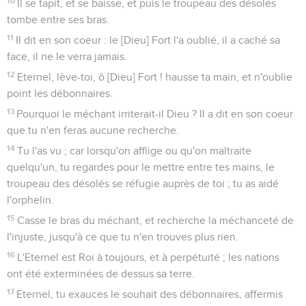
10
Il se tapit, et se baisse, et puis le troupeau des désolés
tombe entre ses bras.
11
Il dit en son coeur : le [Dieu] Fort l'a oublié, il a caché sa
face, il ne le verra jamais.
12
Eternel, lève-toi, ô [Dieu] Fort ! hausse ta main, et n'oublie
point les débonnaires.
13
Pourquoi le méchant irriterait-il Dieu ? Il a dit en son coeur
que tu n'en feras aucune recherche.
14
Tu l'as vu ; car lorsqu'on afflige ou qu'on maltraite
quelqu'un, tu regardes pour le mettre entre tes mains, le
troupeau des désolés se réfugie auprès de toi ; tu as aidé
l'orphelin.
15
Casse le bras du méchant, et recherche la méchanceté de
l'injuste, jusqu'à ce que tu n'en trouves plus rien.
16
L'Eternel est Roi à toujours, et à perpétuité ; les nations
ont été exterminées de dessus sa terre.
17
Eternel, tu exauces le souhait des débonnaires, affermis