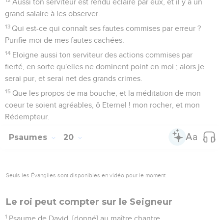
Aussi ton serviteur est rendu éclairé par eux, et il y a un
grand salaire à les observer.
13
Qui est-ce qui connaît ses fautes commises par erreur ?
Purifie-moi de mes fautes cachées.
14
Eloigne aussi ton serviteur des actions commises par
fierté, en sorte qu'elles ne dominent point en moi ; alors je
serai pur, et serai net des grands crimes.
15
Que les propos de ma bouche, et la méditation de mon
coeur te soient agréables, ô Eternel ! mon rocher, et mon
Rédempteur.
Psaumes
20
Seuls les Évangiles sont disponibles en vidéo pour le moment.
Le roi peut compter sur le Seigneur
1
Psaume de David, [donné] au maître chantre.