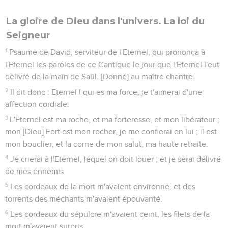
La gloire de Dieu dans l'univers. La loi du
Seigneur
1
Psaume de David, serviteur de l'Eternel, qui prononça à
l'Eternel les paroles de ce Cantique le jour que l'Eternel l'eut
délivré de la main de Saül. [Donné] au maître chantre.
2
Il dit donc : Eternel ! qui es ma force, je t'aimerai d'une
affection cordiale.
3
L'Eternel est ma roche, et ma forteresse, et mon libérateur ;
mon [Dieu] Fort est mon rocher, je me confierai en lui ; il est
mon bouclier, et la corne de mon salut, ma haute retraite.
4
Je crierai à l'Eternel, lequel on doit louer ; et je serai délivré
de mes ennemis.
5
Les cordeaux de la mort m'avaient environné, et des
torrents des méchants m'avaient épouvanté.
6
Les cordeaux du sépulcre m'avaient ceint, les filets de la
mort m'avaient surpris.