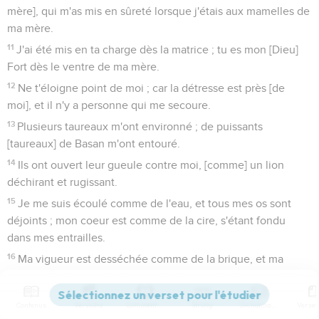
mère], qui m'as mis en sûreté lorsque j'étais aux mamelles de
ma mère.
11
J'ai été mis en ta charge dès la matrice ; tu es mon [Dieu]
Fort dès le ventre de ma mère.
12
Ne t'éloigne point de moi ; car la détresse est près [de
moi], et il n'y a personne qui me secoure.
13
Plusieurs taureaux m'ont environné ; de puissants
[taureaux] de Basan m'ont entouré.
14
Ils ont ouvert leur gueule contre moi, [comme] un lion
déchirant et rugissant.
15
Je me suis écoulé comme de l'eau, et tous mes os sont
déjoints ; mon coeur est comme de la cire, s'étant fondu
dans mes entrailles.
16
Ma vigueur est desséchée comme de la brique, et ma
langue tient à mon palais, et tu m'as mis dans la poussière de
la mort.
Contenus
Versions
Commentaires
Strong
Dictionnaire
17
Car des chiens m'ont environné, une assemblée de