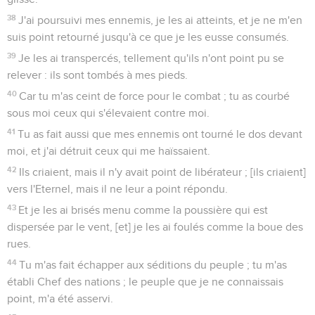
38
J'ai poursuivi mes ennemis, je les ai atteints, et je ne m'en
suis point retourné jusqu'à ce que je les eusse consumés.
39
Je les ai transpercés, tellement qu'ils n'ont point pu se
relever : ils sont tombés à mes pieds.
40
Car tu m'as ceint de force pour le combat ; tu as courbé
sous moi ceux qui s'élevaient contre moi.
41
Tu as fait aussi que mes ennemis ont tourné le dos devant
moi, et j'ai détruit ceux qui me haïssaient.
42
Ils criaient, mais il n'y avait point de libérateur ; [ils criaient]
vers l'Eternel, mais il ne leur a point répondu.
43
Et je les ai brisés menu comme la poussière qui est
dispersée par le vent, [et] je les ai foulés comme la boue des
rues.
44
Tu m'as fait échapper aux séditions du peuple ; tu m'as
établi Chef des nations ; le peuple que je ne connaissais
point, m'a été asservi.