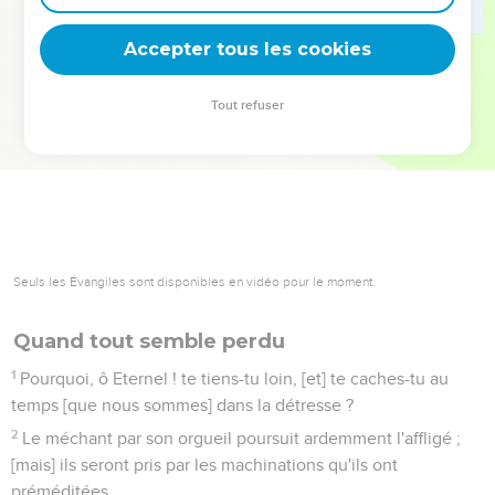
deviennent vos tremplins. Que vous guidiez un ministère, une
équipe, un groupe ou une famille, leur expérience est faite
Accepter tous les cookies
pour vous.
Tout refuser
Je découvre l’événement
Seuls les Évangiles sont disponibles en vidéo pour le moment.
Quand tout semble perdu
1
Pourquoi, ô Eternel ! te tiens-tu loin, [et] te caches-tu au
temps [que nous sommes] dans la détresse ?
2
Le méchant par son orgueil poursuit ardemment l'affligé ;
[mais] ils seront pris par les machinations qu'ils ont
préméditées.