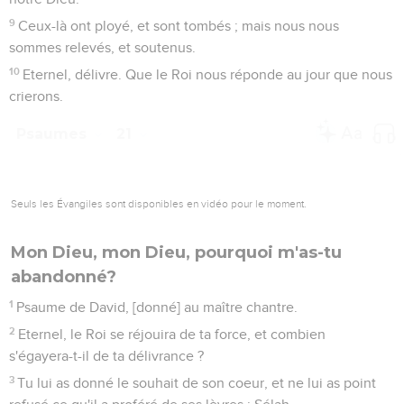
9
Ceux-là ont ployé, et sont tombés ; mais nous nous
sommes relevés, et soutenus.
10
Eternel, délivre. Que le Roi nous réponde au jour que nous
crierons.
Psaumes
21
Seuls les Évangiles sont disponibles en vidéo pour le moment.
Mon Dieu, mon Dieu, pourquoi m'as-tu
abandonné?
1
Psaume de David, [donné] au maître chantre.
2
Eternel, le Roi se réjouira de ta force, et combien
s'égayera-t-il de ta délivrance ?
3
Tu lui as donné le souhait de son coeur, et ne lui as point