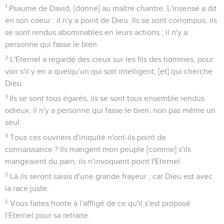
1
Psaume de David, [donné] au maître chantre. L'insensé a dit
en son coeur : il n'y a point de Dieu. Ils se sont corrompus, ils
se sont rendus abominables en leurs actions ; il n'y a
personne qui fasse le bien.
2
L'Eternel a regardé des cieux sur les fils des hommes, pour
voir s'il y en a quelqu'un qui soit intelligent, [et] qui cherche
Dieu.
3
Ils se sont tous égarés, ils se sont tous ensemble rendus
odieux, il n'y a personne qui fasse le bien, non pas même un
seul.
4
Tous ces ouvriers d'iniquité n'ont-ils point de
connaissance ? Ils mangent mon peuple [comme] s'ils
mangeaient du pain, ils n'invoquent point l'Eternel.
5
Là ils seront saisis d'une grande frayeur ; car Dieu est avec
la race juste.
6
Vous faites honte à l'affligé de ce qu'il s'est proposé
l'Eternel pour sa retraite.