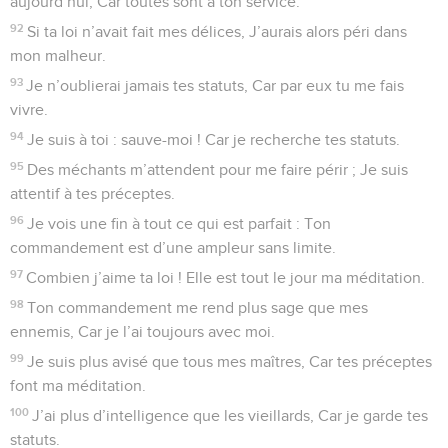
aujourd’hui, Car toutes sont à ton service.
92
Si ta loi n’avait fait mes délices, J’aurais alors péri dans
mon malheur.
93
Je n’oublierai jamais tes statuts, Car par eux tu me fais
vivre.
94
Je suis à toi : sauve-moi ! Car je recherche tes statuts.
95
Des méchants m’attendent pour me faire périr ; Je suis
attentif à tes préceptes.
96
Je vois une fin à tout ce qui est parfait : Ton
commandement est d’une ampleur sans limite.
97
Combien j’aime ta loi ! Elle est tout le jour ma méditation.
98
Ton commandement me rend plus sage que mes
ennemis, Car je l’ai toujours avec moi.
99
Je suis plus avisé que tous mes maîtres, Car tes préceptes
font ma méditation.
100
J’ai plus d’intelligence que les vieillards, Car je garde tes
statuts.