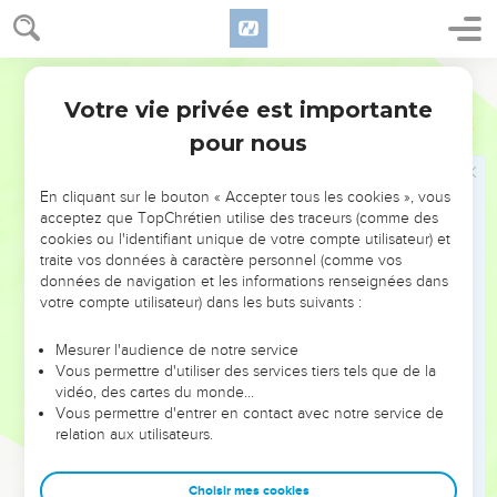
le nom de l’Éternel ;
18
J’accomplirai mes vœux envers l’Éternel, En présence de
Segond 1978 (Colombe)
tout son peuple,
Votre vie privée est importante
19
Dans les parvis de la maison de l’Éternel, Au milieu de toi,
Psaumes
116
Jérusalem ! Louez l’Éternel !
pour nous
© Société biblique française – Bibli’O, 1978, avec autorisation. Pour vous procurer
En cliquant sur le bouton « Accepter tous les cookies », vous
une Bible imprimée, rendez-vous sur www.editionsbiblio.fr
acceptez que TopChrétien utilise des traceurs (comme des
cookies ou l'identifiant unique de votre compte utilisateur) et
traite vos données à caractère personnel (comme vos
Psaumes
117
données de navigation et les informations renseignées dans
votre compte utilisateur) dans les buts suivants :
Mesurer l'audience de notre service
Seuls les Évangiles sont disponibles en vidéo pour le moment.
Vous permettre d'utiliser des services tiers tels que de la
vidéo, des cartes du monde…
Vous permettre d'entrer en contact avec notre service de
Vivre pour raconter ce que le Seigneur a fait
relation aux utilisateurs.
1
Louez l’Éternel, vous toutes les nations, Glorifiez-le, vous
tous les peuples !
Choisir mes cookies