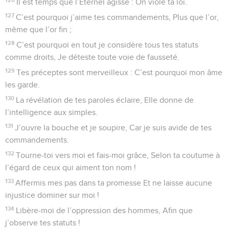
Il est temps que l’Éternel agisse : On viole ta loi.
127
C’est pourquoi j’aime tes commandements, Plus que l’or,
même que l’or fin ;
128
C’est pourquoi en tout je considère tous tes statuts
comme droits, Je déteste toute voie de fausseté.
129
Tes préceptes sont merveilleux : C’est pourquoi mon âme
les garde.
130
La révélation de tes paroles éclaire, Elle donne de
l’intelligence aux simples.
131
J’ouvre la bouche et je soupire, Car je suis avide de tes
commandements.
132
Tourne-toi vers moi et fais-moi grâce, Selon ta coutume à
l’égard de ceux qui aiment ton nom !
133
Affermis mes pas dans ta promesse Et ne laisse aucune
injustice dominer sur moi !
134
Libère-moi de l’oppression des hommes, Afin que
j’observe tes statuts !