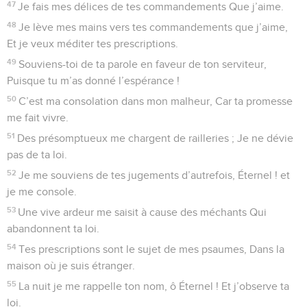
47
Je fais mes délices de tes commandements Que j’aime.
48
Je lève mes mains vers tes commandements que j’aime,
Et je veux méditer tes prescriptions.
49
Souviens-toi de ta parole en faveur de ton serviteur,
Puisque tu m’as donné l’espérance !
50
C’est ma consolation dans mon malheur, Car ta promesse
me fait vivre.
51
Des présomptueux me chargent de railleries ; Je ne dévie
pas de ta loi.
52
Je me souviens de tes jugements d’autrefois, Éternel ! et
je me console.
53
Une vive ardeur me saisit à cause des méchants Qui
abandonnent ta loi.
54
Tes prescriptions sont le sujet de mes psaumes, Dans la
maison où je suis étranger.
55
La nuit je me rappelle ton nom, ô Éternel ! Et j’observe ta
loi.