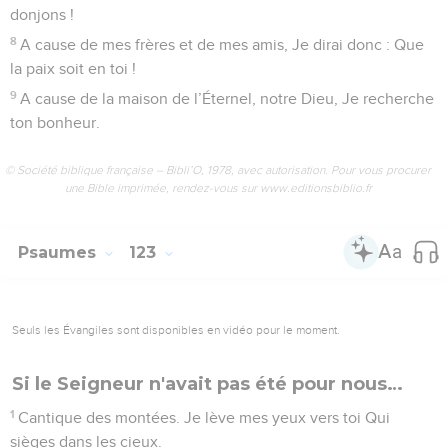
donjons !
8
A cause de mes frères et de mes amis, Je dirai donc : Que
la paix soit en toi !
9
A cause de la maison de l’Éternel, notre Dieu, Je recherche
ton bonheur.
© Société biblique française – Bibli’O, 1978, avec autorisation. Pour vous procurer
une Bible imprimée, rendez-vous sur www.editionsbiblio.fr
Psaumes
123
Seuls les Évangiles sont disponibles en vidéo pour le moment.
Si le Seigneur n'avait pas été pour nous…
1
Cantique des montées. Je lève mes yeux vers toi Qui
sièges dans les cieux.