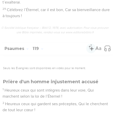
t’exalterai.
29
Célébrez l’Éternel, car il est bon, Car sa bienveillance dure
à toujours !
© Société biblique française – Bibli’O, 1978, avec autorisation. Pour vous procurer
une Bible imprimée, rendez-vous sur www.editionsbiblio.fr
Psaumes
119
Seuls les Évangiles sont disponibles en vidéo pour le moment.
Prière d'un homme injustement accusé
1
Heureux ceux qui sont intègres dans leur voie, Qui
marchent selon la loi de l’Éternel !
2
Heureux ceux qui gardent ses préceptes, Qui le cherchent
de tout leur cœur !