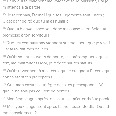
Ceux qui te craignent me voient et se réjouissent, Car je
m’attends à ta parole.
75
Je reconnais, Éternel ! que tes jugements sont justes ;
C’est par fidélité que tu m’as humilié.
76
Que ta bienveillance soit donc ma consolation Selon ta
promesse à ton serviteur !
77
Que tes compassions viennent sur moi, pour que je vive !
Car ta loi fait mes délices.
78
Qu’ils soient couverts de honte, les présomptueux qui, à
tort, me maltraitent ! Moi, je médite sur tes statuts.
79
Qu’ils reviennent à moi, ceux qui te craignent Et ceux qui
connaissent tes préceptes !
80
Que mon cœur soit intègre dans tes prescriptions, Afin
que je ne sois pas couvert de honte !
81
Mon âme languit après ton salut ; Je m’attends à ta parole.
82
Mes yeux languissent après ta promesse ; Je dis : Quand
me consoleras-tu ?