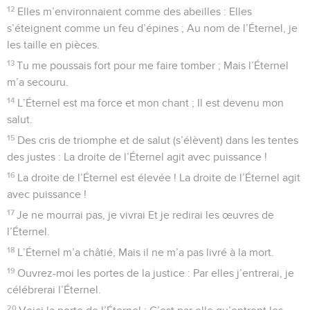
12
Elles m’environnaient comme des abeilles : Elles
s’éteignent comme un feu d’épines ; Au nom de l’Éternel, je
les taille en pièces.
13
Tu me poussais fort pour me faire tomber ; Mais l’Éternel
m’a secouru.
14
L’Éternel est ma force et mon chant ; Il est devenu mon
salut.
15
Des cris de triomphe et de salut (s’élèvent) dans les tentes
des justes : La droite de l’Éternel agit avec puissance !
16
La droite de l’Éternel est élevée ! La droite de l’Éternel agit
avec puissance !
17
Je ne mourrai pas, je vivrai Et je redirai les œuvres de
l’Éternel.
18
L’Éternel m’a châtié, Mais il ne m’a pas livré à la mort.
19
Ouvrez-moi les portes de la justice : Par elles j’entrerai, je
célébrerai l’Éternel.
20