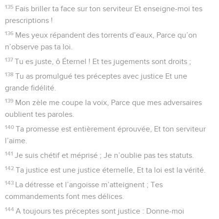
135
Fais briller ta face sur ton serviteur Et enseigne-moi tes
prescriptions !
136
Mes yeux répandent des torrents d’eaux, Parce qu’on
n’observe pas ta loi.
137
Tu es juste, ô Éternel ! Et tes jugements sont droits ;
138
Tu as promulgué tes préceptes avec justice Et une
grande fidélité.
139
Mon zèle me coupe la voix, Parce que mes adversaires
oublient tes paroles.
140
Ta promesse est entièrement éprouvée, Et ton serviteur
l’aime.
141
Je suis chétif et méprisé ; Je n’oublie pas tes statuts.
142
Ta justice est une justice éternelle, Et ta loi est la vérité.
143
La détresse et l’angoisse m’atteignent ; Tes
commandements font mes délices.
144
A toujours tes préceptes sont justice : Donne-moi