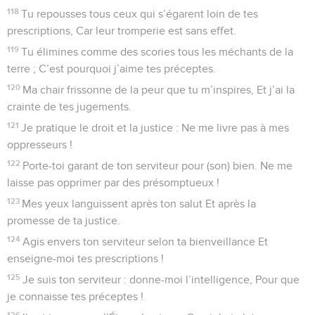
118
Tu repousses tous ceux qui s’égarent loin de tes
prescriptions, Car leur tromperie est sans effet.
119
Tu élimines comme des scories tous les méchants de la
terre ; C’est pourquoi j’aime tes préceptes.
120
Ma chair frissonne de la peur que tu m’inspires, Et j’ai la
crainte de tes jugements.
121
Je pratique le droit et la justice : Ne me livre pas à mes
oppresseurs !
122
Porte-toi garant de ton serviteur pour (son) bien. Ne me
laisse pas opprimer par des présomptueux !
123
Mes yeux languissent après ton salut Et après la
promesse de ta justice.
124
Agis envers ton serviteur selon ta bienveillance Et
enseigne-moi tes prescriptions !
125
Je suis ton serviteur : donne-moi l’intelligence, Pour que
je connaisse tes préceptes !
126