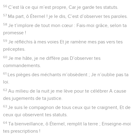
56
C’est là ce qui m’est propre, Car je garde tes statuts.
57
Ma part, ô Éternel ! je le dis, C’est d’observer tes paroles.
58
Je t’implore de tout mon cœur : Fais-moi grâce, selon ta
promesse !
59
Je réfléchis à mes voies Et je ramène mes pas vers tes
préceptes.
60
Je me hâte, je ne diffère pas D’observer tes
commandements.
61
Les pièges des méchants m’obsèdent ; Je n’oublie pas ta
loi.
62
Au milieu de la nuit je me lève pour te célébrer A cause
des jugements de ta justice.
63
Je suis le compagnon de tous ceux qui te craignent, Et de
ceux qui observent tes statuts.
64
Ta bienveillance, ô Éternel, remplit la terre ; Enseigne-moi
tes prescriptions !