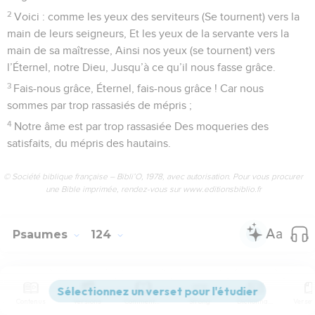
2
Voici : comme les yeux des serviteurs (Se tournent) vers la
main de leurs seigneurs, Et les yeux de la servante vers la
main de sa maîtresse, Ainsi nos yeux (se tournent) vers
l’Éternel, notre Dieu, Jusqu’à ce qu’il nous fasse grâce.
3
Fais-nous grâce, Éternel, fais-nous grâce ! Car nous
sommes par trop rassasiés de mépris ;
4
Notre âme est par trop rassasiée Des moqueries des
satisfaits, du mépris des hautains.
© Société biblique française – Bibli’O, 1978, avec autorisation. Pour vous procurer
une Bible imprimée, rendez-vous sur www.editionsbiblio.fr
Psaumes
124
Seuls les Évangiles sont disponibles en vidéo pour le moment.
Contenus
Versions
Commentaires
Strong
Dictionnaire