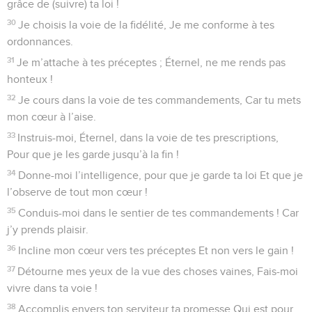
grâce de (suivre) ta loi !
30
Je choisis la voie de la fidélité, Je me conforme à tes
ordonnances.
31
Je m’attache à tes préceptes ; Éternel, ne me rends pas
honteux !
32
Je cours dans la voie de tes commandements, Car tu mets
mon cœur à l’aise.
33
Instruis-moi, Éternel, dans la voie de tes prescriptions,
Pour que je les garde jusqu’à la fin !
34
Donne-moi l’intelligence, pour que je garde ta loi Et que je
l’observe de tout mon cœur !
35
Conduis-moi dans le sentier de tes commandements ! Car
j’y prends plaisir.
36
Incline mon cœur vers tes préceptes Et non vers le gain !
37
Détourne mes yeux de la vue des choses vaines, Fais-moi
vivre dans ta voie !
38
Accomplis envers ton serviteur ta promesse Qui est pour