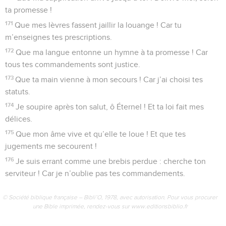
ta promesse !
171
Que mes lèvres fassent jaillir la louange ! Car tu
m’enseignes tes prescriptions.
172
Que ma langue entonne un hymne à ta promesse ! Car
tous tes commandements sont justice.
173
Que ta main vienne à mon secours ! Car j’ai choisi tes
statuts.
174
Je soupire après ton salut, ô Éternel ! Et ta loi fait mes
délices.
175
Que mon âme vive et qu’elle te loue ! Et que tes
jugements me secourent !
176
Je suis errant comme une brebis perdue : cherche ton
serviteur ! Car je n’oublie pas tes commandements.
© Société biblique française – Bibli’O, 1978, avec autorisation. Pour vous procurer
une Bible imprimée, rendez-vous sur www.editionsbiblio.fr