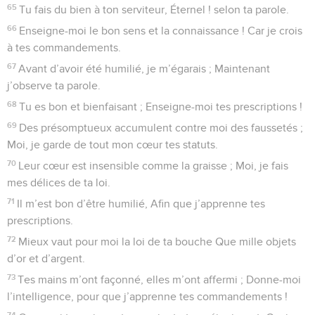
65
Tu fais du bien à ton serviteur, Éternel ! selon ta parole.
66
Enseigne-moi le bon sens et la connaissance ! Car je crois
à tes commandements.
67
Avant d’avoir été humilié, je m’égarais ; Maintenant
j’observe ta parole.
68
Tu es bon et bienfaisant ; Enseigne-moi tes prescriptions !
69
Des présomptueux accumulent contre moi des faussetés ;
Moi, je garde de tout mon cœur tes statuts.
70
Leur cœur est insensible comme la graisse ; Moi, je fais
mes délices de ta loi.
71
Il m’est bon d’être humilié, Afin que j’apprenne tes
prescriptions.
72
Mieux vaut pour moi la loi de ta bouche Que mille objets
d’or et d’argent.
73
Tes mains m’ont façonné, elles m’ont affermi ; Donne-moi
l’intelligence, pour que j’apprenne tes commandements !
74