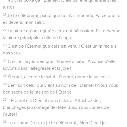
Voici la porte de l’Éternel : C’est par elle qu’entrent les
justes.
21
Je te célébrerai, parce que tu m’as répondu, Parce que tu
es devenu mon salut.
22
La pierre qu’ont rejetée ceux qui bâtissaient Est devenue
la pierre principale, celle de l’angle.
23
C’est de l’Éternel que cela est venu : C’est un miracle à
nos yeux.
24
C’est ici la journée que l’Éternel a faite : A cause d’elle,
soyons dans l’allégresse et la joie !
25
Éternel, accorde le salut ! Éternel, donne le succès !
26
Béni soit celui qui vient au nom de l’Éternel ! Nous vous
bénissons de la maison de l’Éternel.
27
L’Éternel est Dieu, il nous éclaire. Attachez des
branchages (au cortège de) fête, Jusqu’aux cornes de
l’autel !
28
Tu es mon Dieu, et je te célébrerai ; Mon Dieu ! je