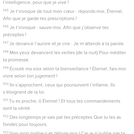
l’intelligence, pour que je vive !
145
Je t’invoque de tout mon cœur : réponds-moi, Éternel,
Afin que je garde tes prescriptions !
146
Je t’invoque : sauve-moi, Afin que j’observe tes
préceptes !
147
Je devance l’aurore et je crie : Je m’attends à ta parole.
148
Mes yeux devancent les veilles (de la nuit) Pour méditer
ta promesse.
149
Écoute ma voix selon ta bienveillance ! Éternel, fais-moi
vivre selon ton jugement !
150
Ils s’approchent, ceux qui poursuivent l’infamie, Ils
s’éloignent de la loi.
151
Tu es proche, ô Éternel ! Et tous tes commandements
sont la vérité.
152
Dès longtemps je sais par tes préceptes Que tu les as
fondés pour toujours.
153
Vois mon malheur et délivre-moi ! Car je n’oublie pas ta