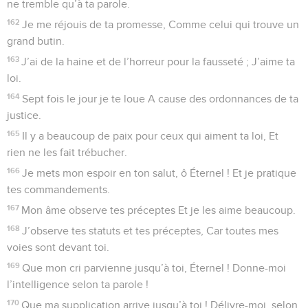
ne tremble qu’à ta parole.
162
Je me réjouis de ta promesse, Comme celui qui trouve un
grand butin.
163
J’ai de la haine et de l’horreur pour la fausseté ; J’aime ta
loi.
164
Sept fois le jour je te loue A cause des ordonnances de ta
justice.
165
Il y a beaucoup de paix pour ceux qui aiment ta loi, Et
rien ne les fait trébucher.
166
Je mets mon espoir en ton salut, ô Éternel ! Et je pratique
tes commandements.
167
Mon âme observe tes préceptes Et je les aime beaucoup.
168
J’observe tes statuts et tes préceptes, Car toutes mes
voies sont devant toi.
169
Que mon cri parvienne jusqu’à toi, Éternel ! Donne-moi
l’intelligence selon ta parole !
170
Que ma supplication arrive jusqu’à toi ! Délivre-moi, selon