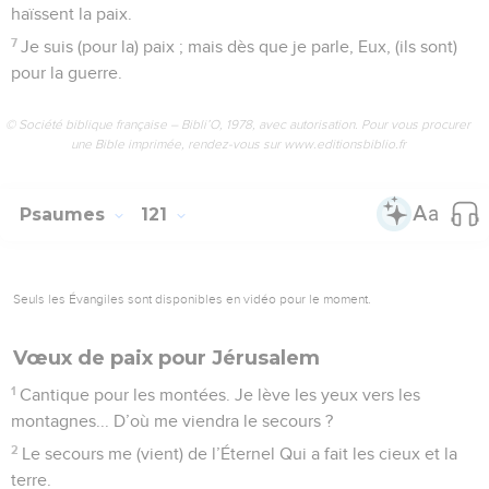
haïssent la paix.
7
Je suis (pour la) paix ; mais dès que je parle, Eux, (ils sont)
pour la guerre.
© Société biblique française – Bibli’O, 1978, avec autorisation. Pour vous procurer
une Bible imprimée, rendez-vous sur www.editionsbiblio.fr
Psaumes
121
Seuls les Évangiles sont disponibles en vidéo pour le moment.
Vœux de paix pour Jérusalem
1
Cantique pour les montées. Je lève les yeux vers les
montagnes... D’où me viendra le secours ?
2
Le secours me (vient) de l’Éternel Qui a fait les cieux et la
terre.