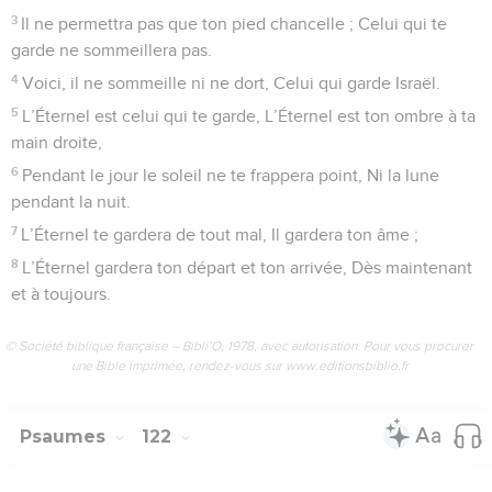
3
Il ne permettra pas que ton pied chancelle ; Celui qui te
garde ne sommeillera pas.
4
Voici, il ne sommeille ni ne dort, Celui qui garde Israël.
5
L’Éternel est celui qui te garde, L’Éternel est ton ombre à ta
main droite,
6
Pendant le jour le soleil ne te frappera point, Ni la lune
pendant la nuit.
7
L’Éternel te gardera de tout mal, Il gardera ton âme ;
8
L’Éternel gardera ton départ et ton arrivée, Dès maintenant
et à toujours.
© Société biblique française – Bibli’O, 1978, avec autorisation. Pour vous procurer
une Bible imprimée, rendez-vous sur www.editionsbiblio.fr
Psaumes
122