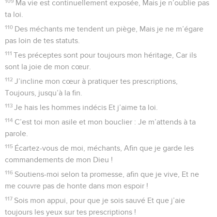
109
Ma vie est continuellement exposée, Mais je n’oublie pas
ta loi.
110
Des méchants me tendent un piège, Mais je ne m’égare
pas loin de tes statuts.
111
Tes préceptes sont pour toujours mon héritage, Car ils
sont la joie de mon cœur.
112
J’incline mon cœur à pratiquer tes prescriptions,
Toujours, jusqu’à la fin.
113
Je hais les hommes indécis Et j’aime ta loi.
114
C’est toi mon asile et mon bouclier : Je m’attends à ta
parole.
115
Écartez-vous de moi, méchants, Afin que je garde les
commandements de mon Dieu !
116
Soutiens-moi selon ta promesse, afin que je vive, Et ne
me couvre pas de honte dans mon espoir !
117
Sois mon appui, pour que je sois sauvé Et que j’aie
toujours les yeux sur tes prescriptions !