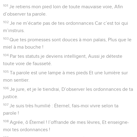
101
Je retiens mon pied loin de toute mauvaise voie, Afin
d’observer ta parole.
102
Je ne m’écarte pas de tes ordonnances Car c’est toi qui
m’instruis.
103
Que tes promesses sont douces à mon palais, Plus que le
miel à ma bouche !
104
Par tes statuts je deviens intelligent, Aussi je déteste
toute voie de fausseté.
105
Ta parole est une lampe à mes pieds Et une lumière sur
mon sentier.
106
Je jure, et je le tiendrai, D’observer les ordonnances de ta
justice.
107
Je suis très humilié : Éternel, fais-moi vivre selon ta
parole !
108
Agrée, ô Éternel ! l’offrande de mes lèvres, Et enseigne-
moi tes ordonnances !