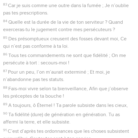
83
Car je suis comme une outre dans la fumée ; Je n’oublie
pas tes prescriptions.
84
Quelle est la durée de la vie de ton serviteur ? Quand
exerceras-tu le jugement contre mes persécuteurs ?
85
Des présomptueux creusent des fosses devant moi, Ce
qui n’est pas conforme à ta loi.
86
Tous tes commandements ne sont que fidélité ; On me
persécute à tort : secours-moi !
87
Pour un peu, l’on m’aurait exterminé ; Et moi, je
n’abandonne pas tes statuts.
88
Fais-moi vivre selon ta bienveillance, Afin que j’observe
les préceptes de ta bouche !
89
A toujours, ô Éternel ! Ta parole subsiste dans les cieux,
90
Ta fidélité (dure) de génération en génération. Tu as
affermi la terre, et elle subsiste.
91
C’est d’après tes ordonnances que les choses subsistent