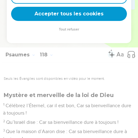
2
Car sa bienveillance pour nous est efficace, Et la vérité de
Accepter tous les cookies
l’Éternel (dure) à toujours. Louez l’Éternel !
© Société biblique française – Bibli’O, 1978, avec autorisation. Pour vous procurer
Tout refuser
une Bible imprimée, rendez-vous sur www.editionsbiblio.fr
Psaumes
118
Seuls les Évangiles sont disponibles en vidéo pour le moment.
Mystère et merveille de la loi de Dieu
1
Célébrez l’Éternel, car il est bon, Car sa bienveillance dure
à toujours !
2
Qu’Israël dise : Car sa bienveillance dure à toujours !
3
Que la maison d’Aaron dise : Car sa bienveillance dure à