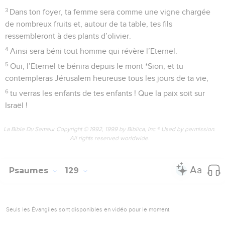
3
Dans ton foyer, ta femme sera comme une vigne chargée
de nombreux fruits et, autour de ta table, tes fils
ressembleront à des plants d’olivier.
4
Ainsi sera béni tout homme qui révère l’Eternel.
5
Oui, l’Eternel te bénira depuis le mont *Sion, et tu
contempleras Jérusalem heureuse tous les jours de ta vie,
6
tu verras les enfants de tes enfants ! Que la paix soit sur
Israël !
La Bible Du Semeur Copyright © 1992, 1999 by Biblica, Inc.® Used by permission.
All rights reserved worldwide.
Psaumes
129
Seuls les Évangiles sont disponibles en vidéo pour le moment.