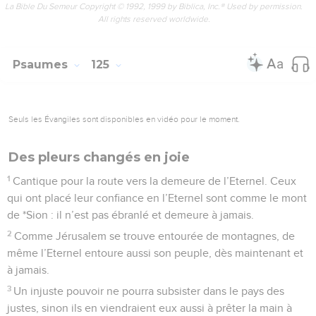
La Bible Du Semeur Copyright © 1992, 1999 by Biblica, Inc.® Used by permission.
All rights reserved worldwide.
Psaumes
125
Seuls les Évangiles sont disponibles en vidéo pour le moment.
Des pleurs changés en joie
1
Cantique pour la route vers la demeure de l’Eternel. Ceux
qui ont placé leur confiance en l’Eternel sont comme le mont
de *Sion : il n’est pas ébranlé et demeure à jamais.
2
Comme Jérusalem se trouve entourée de montagnes, de
même l’Eternel entoure aussi son peuple, dès maintenant et
à jamais.
3
Un injuste pouvoir ne pourra subsister dans le pays des
justes, sinon ils en viendraient eux aussi à prêter la main à