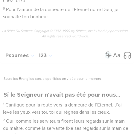
chez toi ! »
9
Pour l’amour de la demeure de l’Eternel notre Dieu, je
souhaite ton bonheur.
La Bible Du Semeur Copyright © 1992, 1999 by Biblica, Inc.® Used by permission.
All rights reserved worldwide.
Psaumes
123
Seuls les Évangiles sont disponibles en vidéo pour le moment.
Si le Seigneur n'avait pas été pour nous…
1
Cantique pour la route vers la demeure de l’Eternel. J’ai
levé les yeux vers toi, toi qui règnes dans les cieux.
2
Oui, comme les serviteurs fixent leurs regards sur la main
du maître, comme la servante fixe ses regards sur la main de