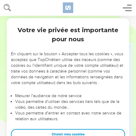
Votre vie privée est importante
Psaumes
121
pour nous
NE MANQUEZ PAS L’ÉVÉNEMENT
En cliquant sur le bouton « Accepter tous les cookies », vous
DE L’ANNÉE !
acceptez que TopChrétien utilise des traceurs (comme des
cookies ou l'identifiant unique de votre compte utilisateur) et
ET SI LEURS ERREURS POUVAIENT VOUS ÉVITER LES
traite vos données à caractère personnel (comme vos
VOTRES ?
données de navigation et les informations renseignées dans
votre compte utilisateur) dans les buts suivants :
On admire souvent les leaders pour leurs réussites, leur impact,
leur foi ou leur vision. Mais on voit moins les doutes, les erreurs
Mesurer l'audience de notre service
Vous permettre d'utiliser des services tiers tels que de la
et les saisons difficiles qu'ils ont traversés, alors même que ce
vidéo, des cartes du monde…
sont elles qui les ont façonnés.
Vous permettre d'entrer en contact avec notre service de
relation aux utilisateurs.
Dans cette conférence, leaders, entrepreneurs, et responsables
reviennent sur les erreurs marquantes de leur parcours et les
clés pour avancer avec plus de sagesse afin que leurs erreurs
Choisir mes cookies