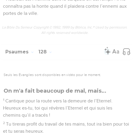
connaîtra pas la honte quand il plaidera contre l’ennemi aux
portes de la ville.
La Bible Du Semeur Copyright © 1992, 1999 by Biblica, Inc.® Used by permission.
All rights reserved worldwide.
Psaumes
128
Seuls les Évangiles sont disponibles en vidéo pour le moment.
On m'a fait beaucoup de mal, mais…
1
Cantique pour la route vers la demeure de l’Eternel.
Heureux es-tu, toi qui révères l’Eternel et qui suis les
chemins qu’il a tracés !
2
Tu tireras profit du travail de tes mains, tout ira bien pour toi
et tu seras heureux.