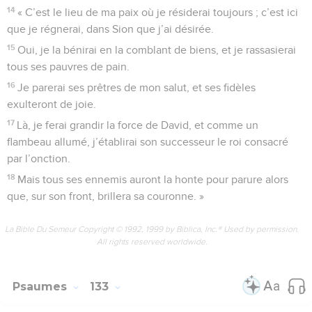
14
« C’est le lieu de ma paix où je résiderai toujours ; c’est ici
que je régnerai, dans Sion que j’ai désirée.
15
Oui, je la bénirai en la comblant de biens, et je rassasierai
tous ses pauvres de pain.
16
Je parerai ses prêtres de mon salut, et ses fidèles
exulteront de joie.
17
Là, je ferai grandir la force de David, et comme un
flambeau allumé, j’établirai son successeur le roi consacré
par l’onction.
18
Mais tous ses ennemis auront la honte pour parure alors
que, sur son front, brillera sa couronne. »
La Bible Du Semeur Copyright © 1992, 1999 by Biblica, Inc.® Used by permission.
All rights reserved worldwide.
Psaumes
133