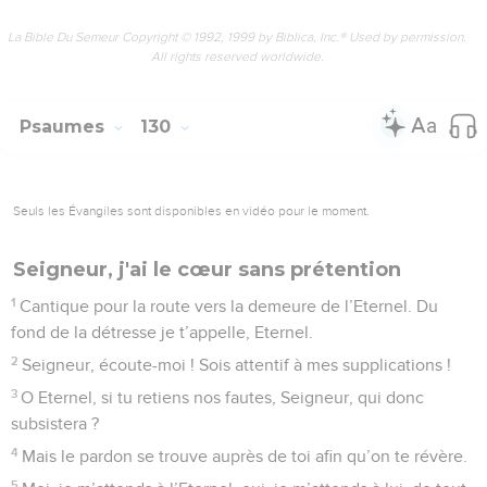
La Bible Du Semeur Copyright © 1992, 1999 by Biblica, Inc.® Used by permission.
All rights reserved worldwide.
Psaumes
130
Seuls les Évangiles sont disponibles en vidéo pour le moment.
Seigneur, j'ai le cœur sans prétention
1
Cantique pour la route vers la demeure de l’Eternel. Du
fond de la détresse je t’appelle, Eternel.
2
Seigneur, écoute-moi ! Sois attentif à mes supplications !
3
O Eternel, si tu retiens nos fautes, Seigneur, qui donc
subsistera ?
4
Mais le pardon se trouve auprès de toi afin qu’on te révère.
5