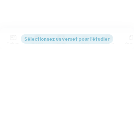
Contenus
Versions
Commentaires
Strong
Dictionnaire
Paramètres de lecture
Afficher les numéros de versets
Mode dyslexique
Désactivé
Simple
Coul
eur
Police d'écriture
Serif
Sans-serif