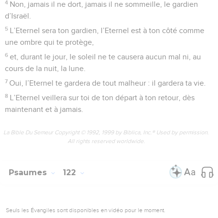
4
Non, jamais il ne dort, jamais il ne sommeille, le gardien
d’Israël.
5
L’Eternel sera ton gardien, l’Eternel est à ton côté comme
une ombre qui te protège,
6
et, durant le jour, le soleil ne te causera aucun mal ni, au
cours de la nuit, la lune.
7
Oui, l’Eternel te gardera de tout malheur : il gardera ta vie.
8
L’Eternel veillera sur toi de ton départ à ton retour, dès
maintenant et à jamais.
La Bible Du Semeur Copyright © 1992, 1999 by Biblica, Inc.® Used by permission.
All rights reserved worldwide.
Psaumes
122
Seuls les Évangiles sont disponibles en vidéo pour le moment.