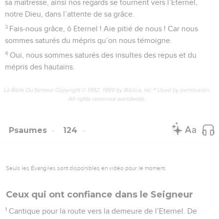
sa maîtresse, ainsi nos regards se tournent vers l’Eternel,
notre Dieu, dans l’attente de sa grâce.
3
Fais-nous grâce, ô Eternel ! Aie pitié de nous ! Car nous
sommes saturés du mépris qu’on nous témoigne.
4
Oui, nous sommes saturés des insultes des repus et du
mépris des hautains.
La Bible Du Semeur Copyright © 1992, 1999 by Biblica, Inc.® Used by permission.
All rights reserved worldwide.
Psaumes
124
Seuls les Évangiles sont disponibles en vidéo pour le moment.
Ceux qui ont confiance dans le Seigneur
1
Cantique pour la route vers la demeure de l’Eternel. De