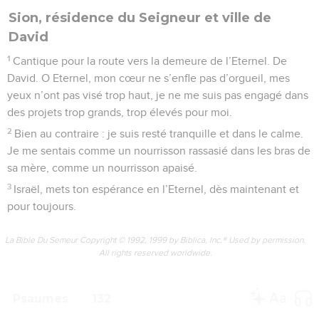
Sion, résidence du Seigneur et ville de
David
1
Cantique pour la route vers la demeure de l’Eternel. De
David. O Eternel, mon cœur ne s’enfle pas d’orgueil, mes
yeux n’ont pas visé trop haut, je ne me suis pas engagé dans
des projets trop grands, trop élevés pour moi.
2
Bien au contraire : je suis resté tranquille et dans le calme.
Je me sentais comme un nourrisson rassasié dans les bras de
sa mère, comme un nourrisson apaisé.
3
Israël, mets ton espérance en l’Eternel, dès maintenant et
pour toujours.
La Bible Du Semeur Copyright © 1992, 1999 by Biblica, Inc.® Used by permission.
All rights reserved worldwide.
Psaumes
132