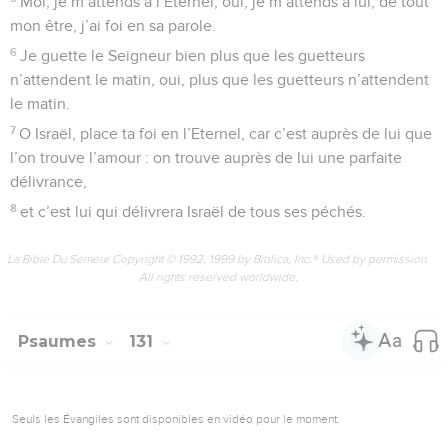
Moi, je m’attends à l’Eternel, oui, je m’attends à lui, de tout
mon être, j’ai foi en sa parole.
6
Je guette le Seigneur bien plus que les guetteurs
n’attendent le matin, oui, plus que les guetteurs n’attendent
le matin.
7
O Israël, place ta foi en l’Eternel, car c’est auprès de lui que
l’on trouve l’amour : on trouve auprès de lui une parfaite
délivrance,
8
et c’est lui qui délivrera Israël de tous ses péchés.
La Bible Du Semeur Copyright © 1992, 1999 by Biblica, Inc.® Used by permission.
All rights reserved worldwide.
Psaumes
131
Seuls les Évangiles sont disponibles en vidéo pour le moment.