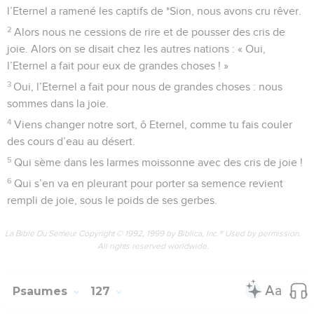
l’Eternel a ramené les captifs de *Sion, nous avons cru rêver.
2
Alors nous ne cessions de rire et de pousser des cris de
joie. Alors on se disait chez les autres nations : « Oui,
l’Eternel a fait pour eux de grandes choses ! »
3
Oui, l’Eternel a fait pour nous de grandes choses : nous
sommes dans la joie.
4
Viens changer notre sort, ô Eternel, comme tu fais couler
des cours d’eau au désert.
5
Qui sème dans les larmes moissonne avec des cris de joie !
6
Qui s’en va en pleurant pour porter sa semence revient
rempli de joie, sous le poids de ses gerbes.
La Bible Du Semeur Copyright © 1992, 1999 by Biblica, Inc.® Used by permission.
All rights reserved worldwide.
Psaumes
127