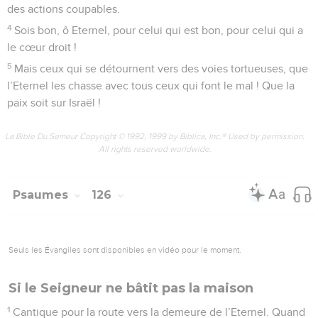
des actions coupables.
4
Sois bon, ô Eternel, pour celui qui est bon, pour celui qui a
le cœur droit !
5
Mais ceux qui se détournent vers des voies tortueuses, que
l’Eternel les chasse avec tous ceux qui font le mal ! Que la
paix soit sur Israël !
La Bible Du Semeur Copyright © 1992, 1999 by Biblica, Inc.® Used by permission.
All rights reserved worldwide.
Psaumes
126
Seuls les Évangiles sont disponibles en vidéo pour le moment.
Si le Seigneur ne bâtit pas la maison
1
Cantique pour la route vers la demeure de l’Eternel. Quand