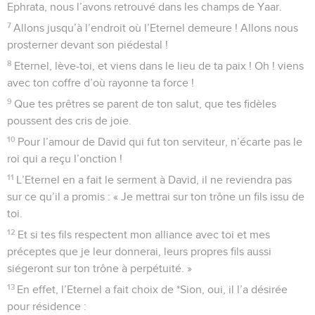
Ephrata, nous l’avons retrouvé dans les champs de Yaar.
7
Allons jusqu’à l’endroit où l’Eternel demeure ! Allons nous
prosterner devant son piédestal !
8
Eternel, lève-toi, et viens dans le lieu de ta paix ! Oh ! viens
avec ton coffre d’où rayonne ta force !
9
Que tes prêtres se parent de ton salut, que tes fidèles
poussent des cris de joie.
10
Pour l’amour de David qui fut ton serviteur, n’écarte pas le
roi qui a reçu l’onction !
11
L’Eternel en a fait le serment à David, il ne reviendra pas
sur ce qu’il a promis : « Je mettrai sur ton trône un fils issu de
toi.
12
Et si tes fils respectent mon alliance avec toi et mes
préceptes que je leur donnerai, leurs propres fils aussi
siégeront sur ton trône à perpétuité. »
13
En effet, l’Eternel a fait choix de *Sion, oui, il l’a désirée
pour résidence :