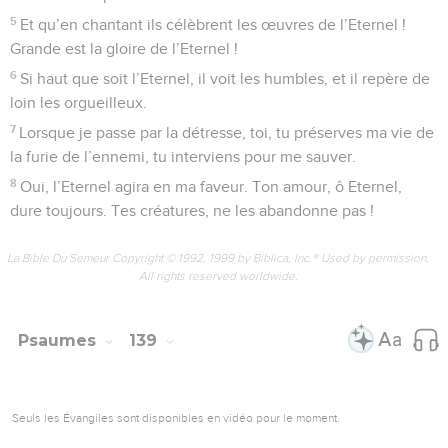
5
Et qu’en chantant ils célèbrent les œuvres de l’Eternel !
Grande est la gloire de l’Eternel !
6
Si haut que soit l’Eternel, il voit les humbles, et il repère de
loin les orgueilleux.
7
Lorsque je passe par la détresse, toi, tu préserves ma vie de
la furie de l’ennemi, tu interviens pour me sauver.
8
Oui, l’Eternel agira en ma faveur. Ton amour, ô Eternel,
dure toujours. Tes créatures, ne les abandonne pas !
La Bible Du Semeur Copyright © 1992, 1999 by Biblica, Inc.® Used by permission.
All rights reserved worldwide.
Psaumes
139
Seuls les Évangiles sont disponibles en vidéo pour le moment.