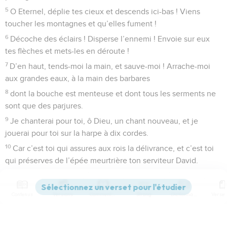
5
O Eternel, déplie tes cieux et descends ici-bas ! Viens
toucher les montagnes et qu’elles fument !
6
Décoche des éclairs ! Disperse l’ennemi ! Envoie sur eux
tes flèches et mets-les en déroute !
7
D’en haut, tends-moi la main, et sauve-moi ! Arrache-moi
aux grandes eaux, à la main des barbares
8
dont la bouche est menteuse et dont tous les serments ne
sont que des parjures.
9
Je chanterai pour toi, ô Dieu, un chant nouveau, et je
jouerai pour toi sur la harpe à dix cordes.
10
Car c’est toi qui assures aux rois la délivrance, et c’est toi
qui préserves de l’épée meurtrière ton serviteur David.
11
Viens, sauve-moi, arrache-moi à la main des barbares dont
la bouche est menteuse et dont tous les serments ne sont
Contenus
Versions
Commentaires
Strong
Dictionnaire
que des parjures !
12
Que nos fils, dès l’enfance, soient pareils à des plantes qui