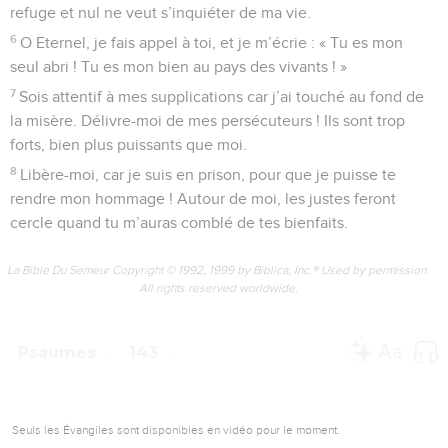
refuge et nul ne veut s’inquiéter de ma vie.
6
O Eternel, je fais appel à toi, et je m’écrie : « Tu es mon
seul abri ! Tu es mon bien au pays des vivants ! »
7
Sois attentif à mes supplications car j’ai touché au fond de
la misère. Délivre-moi de mes persécuteurs ! Ils sont trop
forts, bien plus puissants que moi.
8
Libère-moi, car je suis en prison, pour que je puisse te
rendre mon hommage ! Autour de moi, les justes feront
cercle quand tu m’auras comblé de tes bienfaits.
La Bible Du Semeur Copyright © 1992, 1999 by Biblica, Inc.® Used by permission.
All rights reserved worldwide.
Psaumes
143
Seuls les Évangiles sont disponibles en vidéo pour le moment.