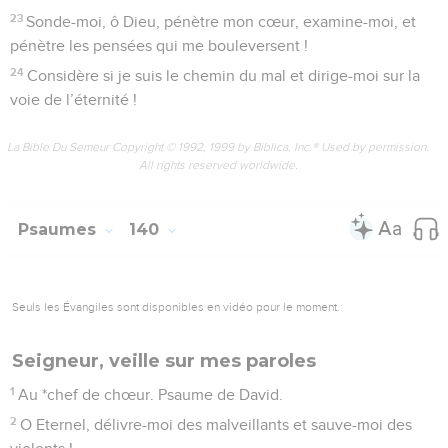
23
Sonde-moi, ô Dieu, pénètre mon cœur, examine-moi, et
pénètre les pensées qui me bouleversent !
24
Considère si je suis le chemin du mal et dirige-moi sur la
voie de l’éternité !
La Bible Du Semeur Copyright © 1992, 1999 by Biblica, Inc.® Used by permission.
All rights reserved worldwide.
Psaumes
140
Seuls les Évangiles sont disponibles en vidéo pour le moment.
Seigneur, veille sur mes paroles
1
Au *chef de chœur. Psaume de David.
2
O Eternel, délivre-moi des malveillants et sauve-moi des