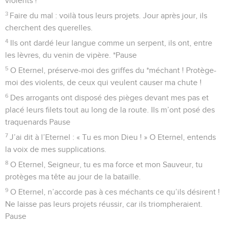
violents !
3
Faire du mal : voilà tous leurs projets. Jour après jour, ils
cherchent des querelles.
4
Ils ont dardé leur langue comme un serpent, ils ont, entre
les lèvres, du venin de vipère. *Pause
5
O Eternel, préserve-moi des griffes du *méchant ! Protège-
moi des violents, de ceux qui veulent causer ma chute !
6
Des arrogants ont disposé des pièges devant mes pas et
placé leurs filets tout au long de la route. Ils m’ont posé des
traquenards Pause
7
J’ai dit à l’Eternel : « Tu es mon Dieu ! » O Eternel, entends
la voix de mes supplications.
8
O Eternel, Seigneur, tu es ma force et mon Sauveur, tu
protèges ma tête au jour de la bataille.
9
O Eternel, n’accorde pas à ces méchants ce qu’ils désirent !
Ne laisse pas leurs projets réussir, car ils triompheraient.
Pause