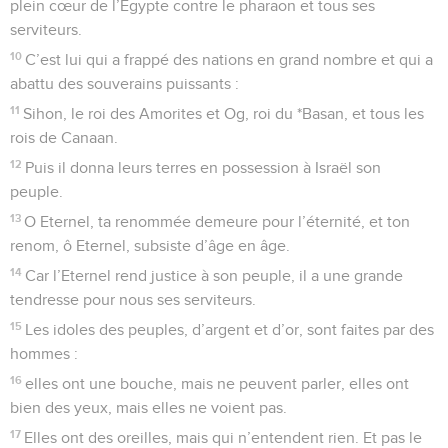
plein cœur de l’Egypte contre le pharaon et tous ses
serviteurs.
10
C’est lui qui a frappé des nations en grand nombre et qui a
abattu des souverains puissants :
11
Sihon, le roi des Amorites et Og, roi du *Basan, et tous les
rois de Canaan.
12
Puis il donna leurs terres en possession à Israël son
peuple.
13
O Eternel, ta renommée demeure pour l’éternité, et ton
renom, ô Eternel, subsiste d’âge en âge.
14
Car l’Eternel rend justice à son peuple, il a une grande
tendresse pour nous ses serviteurs.
15
Les idoles des peuples, d’argent et d’or, sont faites par des
hommes :
16
elles ont une bouche, mais ne peuvent parler, elles ont
bien des yeux, mais elles ne voient pas.
17
Elles ont des oreilles, mais qui n’entendent rien. Et pas le