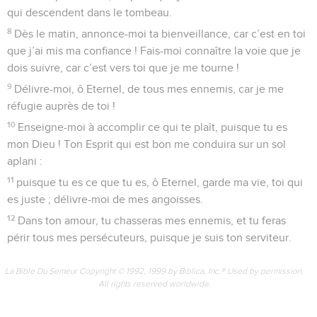
qui descendent dans le tombeau.
8
Dès le matin, annonce-moi ta bienveillance, car c’est en toi
que j’ai mis ma confiance ! Fais-moi connaître la voie que je
dois suivre, car c’est vers toi que je me tourne !
9
Délivre-moi, ô Eternel, de tous mes ennemis, car je me
réfugie auprès de toi !
10
Enseigne-moi à accomplir ce qui te plaît, puisque tu es
mon Dieu ! Ton Esprit qui est bon me conduira sur un sol
aplani :
11
puisque tu es ce que tu es, ô Eternel, garde ma vie, toi qui
es juste ; délivre-moi de mes angoisses.
12
Dans ton amour, tu chasseras mes ennemis, et tu feras
périr tous mes persécuteurs, puisque je suis ton serviteur.
La Bible Du Semeur Copyright © 1992, 1999 by Biblica, Inc.® Used by permission.
All rights reserved worldwide.