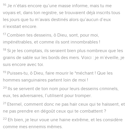
16
Je n’étais encore qu’une masse informe, mais tu me
voyais et, dans ton registre, se trouvaient déjà inscrits tous
les jours que tu m’avais destinés alors qu’aucun d’eux
n’existait encore.
17
Combien tes desseins, ô Dieu, sont, pour moi,
impénétrables, et comme ils sont innombrables !
18
Si je les comptais, ils seraient bien plus nombreux que les
grains de sable sur les bords des mers. Voici : je m’éveille, je
suis encore avec toi.
19
Puisses-tu, ô Dieu, faire mourir le *méchant ! Que les
hommes sanguinaires partent loin de moi !
20
Ils se servent de ton nom pour leurs desseins criminels,
eux, tes adversaires, l’utilisent pour tromper.
21
Eternel, comment donc ne pas haïr ceux qui te haïssent, et
ne pas prendre en dégoût ceux qui te combattent ?
22
Eh bien, je leur voue une haine extrême, et les considère
comme mes ennemis mêmes.