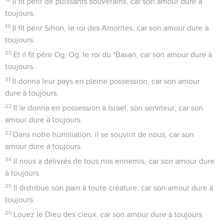
Il fit périr de puissants souverains, car son amour dure à
toujours.
19
Il fit périr Sihon, le roi des Amorites, car son amour dure à
toujours.
20
Et il fit périr Og, Og, le roi du *Basan, car son amour dure à
toujours.
21
Il donna leur pays en pleine possession, car son amour
dure à toujours.
22
Il le donna en possession à Israël, son serviteur, car son
amour dure à toujours.
23
Dans notre humiliation, il se souvint de nous, car son
amour dure à toujours.
24
Il nous a délivrés de tous nos ennemis, car son amour dure
à toujours.
25
Il distribue son pain à toute créature, car son amour dure à
toujours.
26
Louez le Dieu des cieux, car son amour dure à toujours.