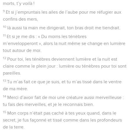
morts, t’y voilà !
9
Et si j’empruntais les ailes de l’aube pour me réfugier aux
confins des mers,
10
là aussi ta main me dirigerait, ton bras droit me tiendrait.
11
Et si je me dis : « Du moins les ténèbres
m’envelopperont », alors la nuit même se change en lumière
tout autour de moi.
12
Pour toi, les ténèbres deviennent lumière et la nuit est
claire comme le plein jour : lumière ou ténèbres pour toi sont
pareilles.
13
Tu m’as fait ce que je suis, et tu m’as tissé dans le ventre
de ma mère.
14
Merci d’avoir fait de moi une créature aussi merveilleuse :
tu fais des merveilles, et je le reconnais bien.
15
Mon corps n’était pas caché à tes yeux quand, dans le
secret, je fus façonné et tissé comme dans les profondeurs
de la terre.