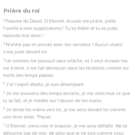
Prière du roi
1
Psaume de David. O Eternel, écoute ma prière, prête
l’oreille à mes supplications ! Tu es fidèle et tu es juste,
réponds-moi donc !
2
N’entre pas en procès avec ton serviteur ! Aucun vivant
n’est juste devant toi.
3
Un ennemi me poursuit sans relâche, et il veut écraser ma
vie à terre, il me fait demeurer dans les ténèbres comme les
morts des temps passés.
4
J’ai l’esprit abattu, je suis désemparé.
5
Je me souviens des temps anciens, je me redis tout ce que
tu as fait, et je médite sur l’œuvre de tes mains.
6
Je tends les mains vers toi, je me sens devant toi comme
une terre aride. *Pause
7
O Eternel, viens vite m’exaucer, je me sens défaillir. Ne te
détourne pas de moi, de peur que je ne sois comme ceux