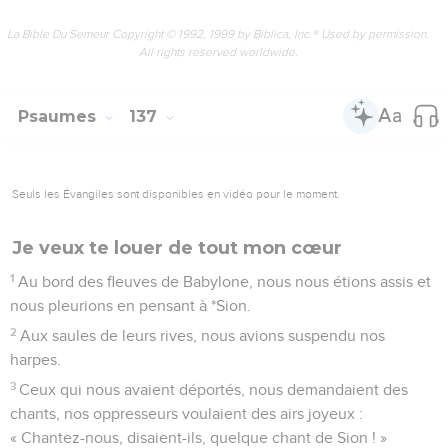
La Bible Du Semeur Copyright © 1992, 1999 by Biblica, Inc.® Used by permission.
All rights reserved worldwide.
Psaumes
137
Seuls les Évangiles sont disponibles en vidéo pour le moment.
Je veux te louer de tout mon cœur
1
Au bord des fleuves de Babylone, nous nous étions assis et
nous pleurions en pensant à *Sion.
2
Aux saules de leurs rives, nous avions suspendu nos
harpes.
3
Ceux qui nous avaient déportés, nous demandaient des
chants, nos oppresseurs voulaient des airs joyeux :
« Chantez-nous, disaient-ils, quelque chant de Sion ! »