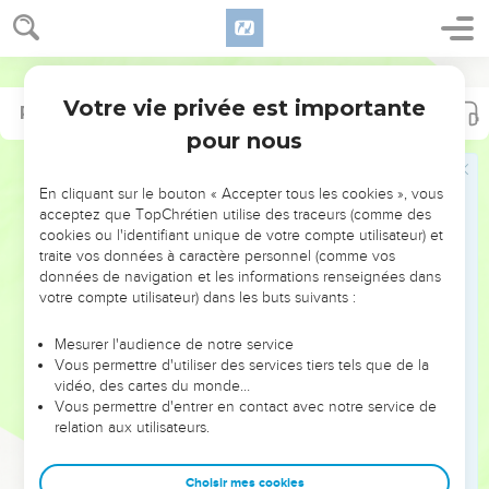
Votre vie privée est importante
Psaumes
Psaumes
132
144
pour nous
NE MANQUEZ PAS L’ÉVÉNEMENT
En cliquant sur le bouton « Accepter tous les cookies », vous
DE L’ANNÉE !
acceptez que TopChrétien utilise des traceurs (comme des
cookies ou l'identifiant unique de votre compte utilisateur) et
ET SI LEURS ERREURS POUVAIENT VOUS ÉVITER LES
traite vos données à caractère personnel (comme vos
VOTRES ?
données de navigation et les informations renseignées dans
votre compte utilisateur) dans les buts suivants :
On admire souvent les leaders pour leurs réussites, leur impact,
leur foi ou leur vision. Mais on voit moins les doutes, les erreurs
Mesurer l'audience de notre service
Vous permettre d'utiliser des services tiers tels que de la
et les saisons difficiles qu'ils ont traversés, alors même que ce
vidéo, des cartes du monde…
sont elles qui les ont façonnés.
Vous permettre d'entrer en contact avec notre service de
relation aux utilisateurs.
Dans cette conférence, leaders, entrepreneurs, et responsables
reviennent sur les erreurs marquantes de leur parcours et les
clés pour avancer avec plus de sagesse afin que leurs erreurs
Choisir mes cookies