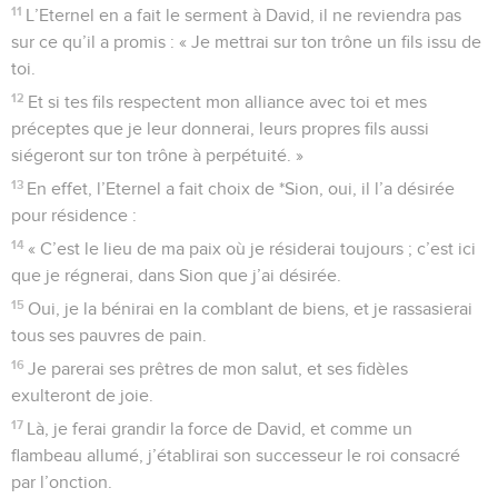
11
L’Eternel en a fait le serment à David, il ne reviendra pas
sur ce qu’il a promis : « Je mettrai sur ton trône un fils issu de
toi.
12
Et si tes fils respectent mon alliance avec toi et mes
préceptes que je leur donnerai, leurs propres fils aussi
siégeront sur ton trône à perpétuité. »
13
En effet, l’Eternel a fait choix de *Sion, oui, il l’a désirée
pour résidence :
14
« C’est le lieu de ma paix où je résiderai toujours ; c’est ici
que je régnerai, dans Sion que j’ai désirée.
15
Oui, je la bénirai en la comblant de biens, et je rassasierai
tous ses pauvres de pain.
16
Je parerai ses prêtres de mon salut, et ses fidèles
exulteront de joie.
17
Là, je ferai grandir la force de David, et comme un
flambeau allumé, j’établirai son successeur le roi consacré
par l’onction.