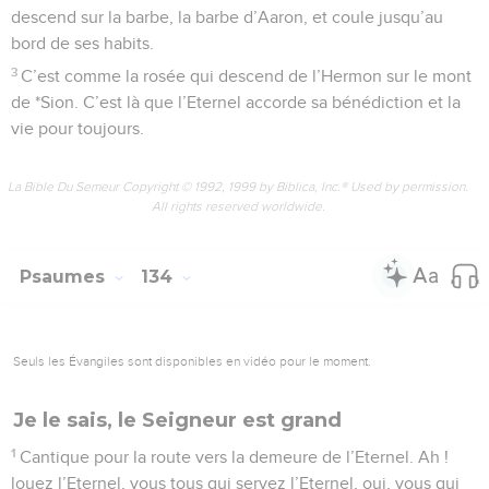
descend sur la barbe, la barbe d’Aaron, et coule jusqu’au
bord de ses habits.
3
C’est comme la rosée qui descend de l’Hermon sur le mont
de *Sion. C’est là que l’Eternel accorde sa bénédiction et la
vie pour toujours.
La Bible Du Semeur Copyright © 1992, 1999 by Biblica, Inc.® Used by permission.
All rights reserved worldwide.
Psaumes
134
Seuls les Évangiles sont disponibles en vidéo pour le moment.
Je le sais, le Seigneur est grand
1
Cantique pour la route vers la demeure de l’Eternel. Ah !
louez l’Eternel, vous tous qui servez l’Eternel, oui, vous qui