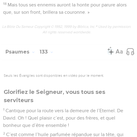
18
Mais tous ses ennemis auront la honte pour parure alors
que, sur son front, brillera sa couronne. »
La Bible Du Semeur Copyright © 1992, 1999 by Biblica, Inc.® Used by permission.
All rights reserved worldwide.
Psaumes
133
Seuls les Évangiles sont disponibles en vidéo pour le moment.
Glorifiez le Seigneur, vous tous ses
serviteurs
1
Cantique pour la route vers la demeure de l’Eternel. De
David. Oh ! Quel plaisir c’est, pour des frères, et quel
bonheur que d’être ensemble !
2
C’est comme l’huile parfumée répandue sur la tête, qui