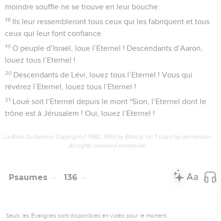
moindre souffle ne se trouve en leur bouche.
18
Ils leur ressembleront tous ceux qui les fabriquent et tous
ceux qui leur font confiance.
19
O peuple d’Israël, loue l’Eternel ! Descendants d’Aaron,
louez tous l’Eternel !
20
Descendants de Lévi, louez tous l’Eternel ! Vous qui
révérez l’Eternel, louez tous l’Eternel !
21
Loué soit l’Eternel depuis le mont *Sion, l’Eternel dont le
trône est à Jérusalem ! Oui, louez l’Eternel !
La Bible Du Semeur Copyright © 1992, 1999 by Biblica, Inc.® Used by permission.
All rights reserved worldwide.
Psaumes
136
Seuls les Évangiles sont disponibles en vidéo pour le moment.