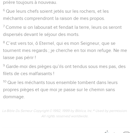
prière toujours à nouveau.
6
Que leurs chefs soient jetés sur les rochers, et les
méchants comprendront la raison de mes propos.
7
Comme si on labourait et fendait la terre, leurs os seront
dispersés devant le séjour des morts.
8
C’est vers toi, ô Eternel, qui es mon Seigneur, que se
tournent mes regards ; je cherche en toi mon refuge. Ne me
laisse pas périr !
9
Garde-moi des pièges qu’ils ont tendus sous mes pas, des
filets de ces malfaisants !
10
Que les méchants tous ensemble tombent dans leurs
propres pièges et que moi je passe sur le chemin sans
dommage.
La Bible Du Semeur Copyright © 1992, 1999 by Biblica, Inc.® Used by permission.
All rights reserved worldwide.