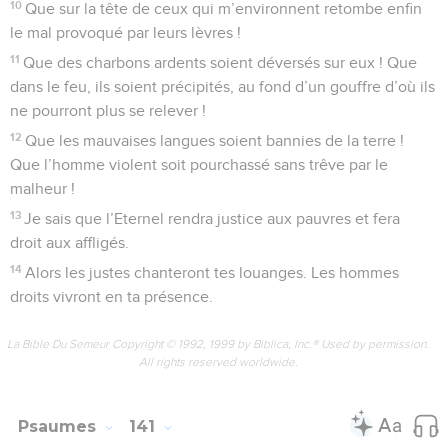
10
Que sur la tête de ceux qui m’environnent retombe enfin
le mal provoqué par leurs lèvres !
11
Que des charbons ardents soient déversés sur eux ! Que
dans le feu, ils soient précipités, au fond d’un gouffre d’où ils
ne pourront plus se relever !
12
Que les mauvaises langues soient bannies de la terre !
Que l’homme violent soit pourchassé sans trêve par le
malheur !
13
Je sais que l’Eternel rendra justice aux pauvres et fera
droit aux affligés.
14
Alors les justes chanteront tes louanges. Les hommes
droits vivront en ta présence.
La Bible Du Semeur Copyright © 1992, 1999 by Biblica, Inc.® Used by permission.
All rights reserved worldwide.
Psaumes
141