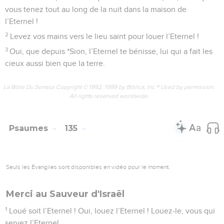
vous tenez tout au long de la nuit dans la maison de
l’Eternel !
2
Levez vos mains vers le lieu saint pour louer l’Eternel !
3
Oui, que depuis *Sion, l’Eternel te bénisse, lui qui a fait les
cieux aussi bien que la terre.
La Bible Du Semeur Copyright © 1992, 1999 by Biblica, Inc.® Used by permission.
All rights reserved worldwide.
Psaumes
135
Seuls les Évangiles sont disponibles en vidéo pour le moment.
Merci au Sauveur d'Israël
1
Loué soit l’Eternel ! Oui, louez l’Eternel ! Louez-le, vous qui
servez l’Eternel,