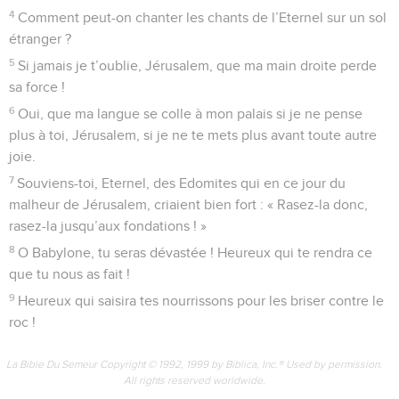
4
Comment peut-on chanter les chants de l’Eternel sur un sol
étranger ?
5
Si jamais je t’oublie, Jérusalem, que ma main droite perde
sa force !
6
Oui, que ma langue se colle à mon palais si je ne pense
plus à toi, Jérusalem, si je ne te mets plus avant toute autre
joie.
7
Souviens-toi, Eternel, des Edomites qui en ce jour du
malheur de Jérusalem, criaient bien fort : « Rasez-la donc,
rasez-la jusqu’aux fondations ! »
8
O Babylone, tu seras dévastée ! Heureux qui te rendra ce
que tu nous as fait !
9
Heureux qui saisira tes nourrissons pour les briser contre le
roc !
La Bible Du Semeur Copyright © 1992, 1999 by Biblica, Inc.® Used by permission.
All rights reserved worldwide.