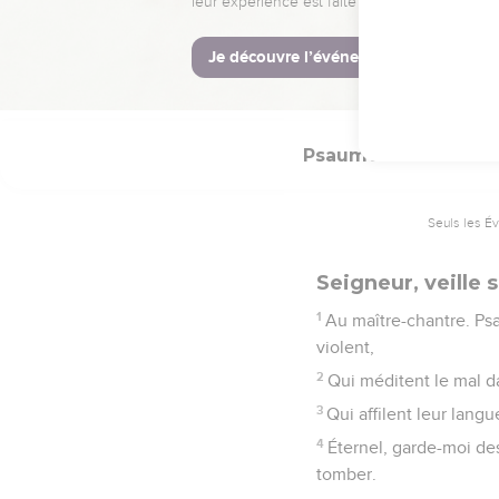
leur expérience est faite pour vous.
Je découvre l’événement
Psaumes
140
Seuls les É
Seigneur, veille 
1
Au maître-chantre. Ps
violent,
2
Qui méditent le mal da
3
Qui affilent leur lang
4
Éternel, garde-moi de
tomber.