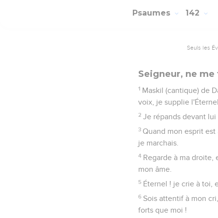
Psaumes
142
Seuls les É
Seigneur, ne me 
1
Maskil (cantique) de Da
voix, je supplie l'Éternel
2
Je répands devant lui
3
Quand mon esprit est 
je marchais.
4
Regarde à ma droite, 
mon âme.
5
Éternel ! je crie à toi
6
Sois attentif à mon cri
forts que moi !