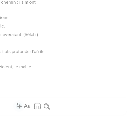
 chemin ; ils m'ont
ions !
le.
élèveraient. (Sélah.)
flots profonds d'où ils
iolent, le mal le