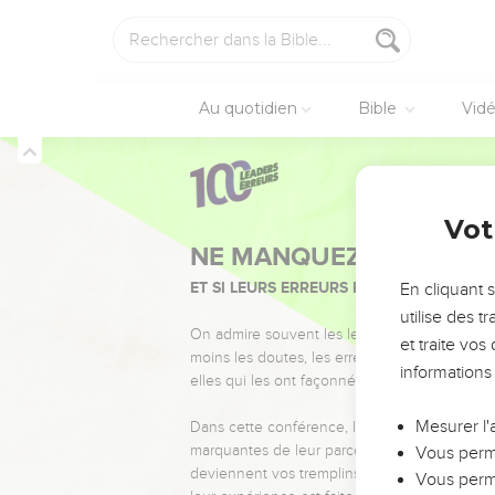
Au quotidien
Bible
Vid
Vot
NE MANQUEZ PAS L’ÉVÉ
ET SI LEURS ERREURS POUVAIENT VOUS 
En cliquant 
utilise des 
On admire souvent les leaders pour leurs réussi
et traite vo
moins les doutes, les erreurs et les saisons di
informations
elles qui les ont façonnés.
Mesurer l'
Dans cette conférence, leaders, entrepreneur
marquantes de leur parcours et les clés pour
Vous perme
deviennent vos tremplins. Que vous guidiez 
Vous perme