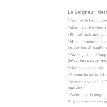
Le Seigneur, der
1
Psaume de David. Éterne
2
Que ma prière vienne 
3
Éternel, mets une gar
4
N'incline point mon c
les ouvriers d'iniquité,
5
Que le juste me frappe
détournera pas, car enco
6
Que leurs chefs soient
7
Comme lorsqu'on labour
8
Mais c'est vers toi, ô
mon âme !
9
Garde-moi du piège qu
10
Que les méchants tomb