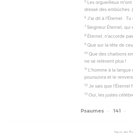
5
Les orgueilleux m'ont 
dressé des embûches. (
6
J'ai dit à l'Éternel : T
7
Seigneur Éternel, qui e
8
Éternel, n'accorde pas 
9
Que sur la tête de ceu
10
Que des charbons embr
ne se relèvent plus !
11
L'homme à la langue m
poursuivra et le renvers
12
Je sais que l'Éternel f
13
Oui, les justes céléb
Psaumes
141
Seuls les É