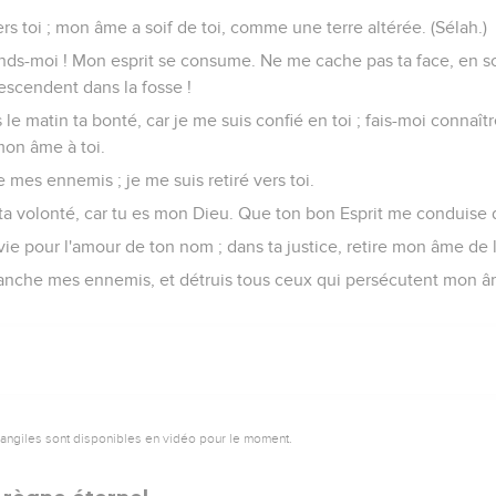
s toi ; mon âme a soif de toi, comme une terre altérée. (Sélah.)
ponds-moi ! Mon esprit se consume. Ne me cache pas ta face, en s
escendent dans la fosse !
le matin ta bonté, car je me suis confié en toi ; fais-moi connaît
mon âme à toi.
e mes ennemis ; je me suis retiré vers toi.
ta volonté, car tu es mon Dieu. Que ton bon Esprit me conduise d
vie pour l'amour de ton nom ; dans ta justice, retire mon âme de l
ranche mes ennemis, et détruis tous ceux qui persécutent mon âm
vangiles sont disponibles en vidéo pour le moment.