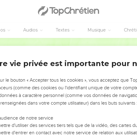
éos
Audios
Textes
Musique
Chrét
re vie privée est importante pour 
NEMENT DE L’ANNÉE !
ÉVITER LES VOTRES ?
sur le bouton « Accepter tous les cookies », vous acceptez que T
traceurs (comme des cookies ou l'identifiant unique de votre compte 
tes, leur impact, leur foi ou leur vision. Mais on voit
s données à caractère personnel (comme vos données de navigatio
fficiles qu'ils ont traversés, alors même que ce sont
 renseignées dans votre compte utilisateur) dans les buts suivants 
audience de notre service
s, et responsables reviennent sur les erreurs
 avancer avec plus de sagesse afin que leurs erreurs
ttre d'utiliser des services tiers tels que de la vidéo, des cartes
un ministère, une équipe, un groupe ou une famille,
ttre d'entrer en contact avec notre service de relation aux utilisat