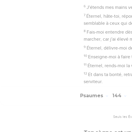
6
J'étends mes mains ver
7
Éternel, hâte-toi, ré
semblable à ceux qui d
8
Fais-moi entendre dès 
marcher, car j'ai élevé 
9
Éternel, délivre-moi d
10
Enseigne-moi à faire 
11
Éternel, rends-moi la 
12
Et dans ta bonté, ret
serviteur.
Psaumes
144
Seuls les É