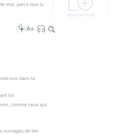
 de moi, parce que tu
Ajouter une
Ajouter une
Ajouter une
Ajouter une
Ajouter une
Ajouter une
Ajouter une
Ajouter une
Ajouter une
colonne
colonne
colonne
colonne
colonne
colonne
colonne
colonne
colonne
onds-moi dans ta
nt toi.
nèbres, comme ceux qui
es ouvrages de tes