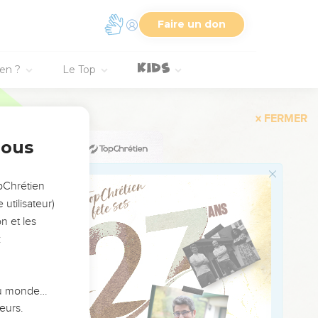
Faire un don
ien ?
Le Top
FERMER
nous
opChrétien
utilisateur)
n et les
:
 du monde…
eurs.