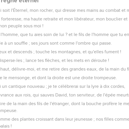
 règne éternel
soit l'Éternel, mon rocher, qui dresse mes mains au combat et mes
forteresse, ma haute retraite et mon libérateur, mon bouclier et 
e mon peuple sous moi !
 l'homme, que tu aies soin de lui ? et le fils de l'homme que tu 
 à un souffle ; ses jours sont comme l'ombre qui passe.
ieux et descends ; touche les montagnes, et qu'elles fument !
t disperse-les ; lance tes flèches, et les mets en déroute !
haut, délivre-moi, et me retire des grandes eaux, de la main du fil
e le mensonge, et dont la droite est une droite trompeuse.
i un cantique nouveau ; je te célébrerai sur la lyre à dix cordes,
ivrance aux rois, qui sauves David, ton serviteur, de l'épée meurt
ire de la main des fils de l'étranger, dont la bouche profère le m
rompeuse.
omme des plantes croissant dans leur jeunesse ; nos filles comme
alais !