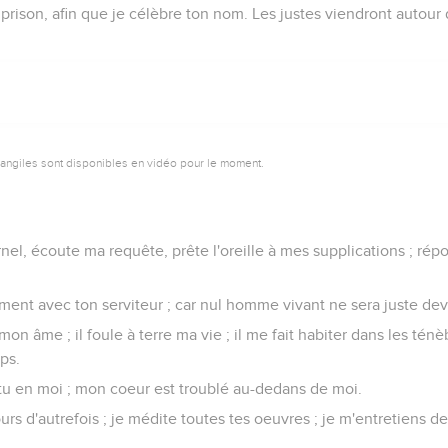
rison, afin que je célèbre ton nom. Les justes viendront autour
vangiles sont disponibles en vidéo pour le moment.
el, écoute ma requête, prête l'oreille à mes supplications ; rép
ment avec ton serviteur ; car nul homme vivant ne sera juste deva
mon âme ; il foule à terre ma vie ; il me fait habiter dans les té
ps.
ttu en moi ; mon coeur est troublé au-dedans de moi.
rs d'autrefois ; je médite toutes tes oeuvres ; je m'entretiens d