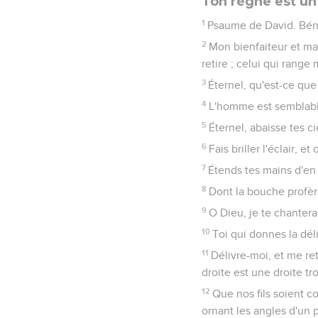
Ton règne est un
1
Psaume de David. Béni 
2
Mon bienfaiteur et ma 
retire ; celui qui rang
3
Éternel, qu'est-ce que
4
L'homme est semblable
5
Éternel, abaisse tes c
6
Fais briller l'éclair, e
7
Étends tes mains d'en 
8
Dont la bouche profèr
9
O Dieu, je te chantera
10
Toi qui donnes la dél
11
Délivre-moi, et me ret
droite est une droite t
12
Que nos fils soient c
ornant les angles d'un p