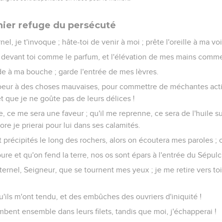
nier refuge du persécuté
l, je t'invoque ; hâte-toi de venir à moi ; prête l'oreille à ma voix
devant toi comme le parfum, et l'élévation de mes mains comme l
de à ma bouche ; garde l'entrée de mes lèvres.
oeur à des choses mauvaises, pour commettre de méchantes acti
 et que je ne goûte pas de leurs délices !
, ce me sera une faveur ; qu'il me reprenne, ce sera de l'huile su
re je prierai pour lui dans ses calamités.
 précipités le long des rochers, alors on écoutera mes paroles ; c
e et qu'on fend la terre, nos os sont épars à l'entrée du Sépulc
 Éternel, Seigneur, que se tournent mes yeux ; je me retire vers t
'ils m'ont tendu, et des embûches des ouvriers d'iniquité !
ent ensemble dans leurs filets, tandis que moi, j'échapperai !