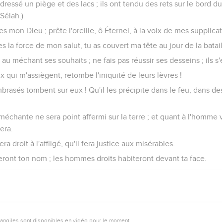
dressé un piège et des lacs ; ils ont tendu des rets sur le bord du
Sélah.)
u es mon Dieu ; prête l'oreille, ô Éternel, à la voix de mes supplicat
s la force de mon salut, tu as couvert ma tête au jour de la batail
au méchant ses souhaits ; ne fais pas réussir ses desseins ; ils s'
x qui m'assiègent, retombe l'iniquité de leurs lèvres !
asés tombent sur eux ! Qu'il les précipite dans le feu, dans des 
échante ne sera point affermi sur la terre ; et quant à l'homme v
era.
era droit à l'affligé, qu'il fera justice aux misérables.
reront ton nom ; les hommes droits habiteront devant ta face.
vangiles sont disponibles en vidéo pour le moment.