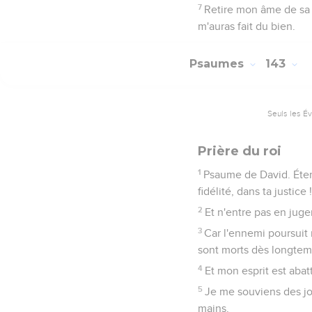
7
Retire mon âme de sa p
m'auras fait du bien.
Psaumes
143
Seuls les É
Prière du roi
1
Psaume de David. Étern
fidélité, dans ta justice !
2
Et n'entre pas en juge
3
Car l'ennemi poursuit 
sont morts dès longtem
4
Et mon esprit est aba
5
Je me souviens des jou
mains.