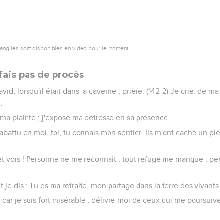
vangiles sont disponibles en vidéo pour le moment.
fais pas de procès
vid, lorsqu'il était dans la caverne ; prière. (142-2) Je crie, de ma
.
 ma plainte ; j'expose ma détresse en sa présence.
abattu en moi, toi, tu connais mon sentier. Ils m'ont caché un p
et vois ! Personne ne me reconnaît ; tout refuge me manque ; pe
, et je dis : Tu es ma retraite, mon partage dans la terre des vivants
, car je suis fort misérable ; délivre-moi de ceux qui me poursuiven