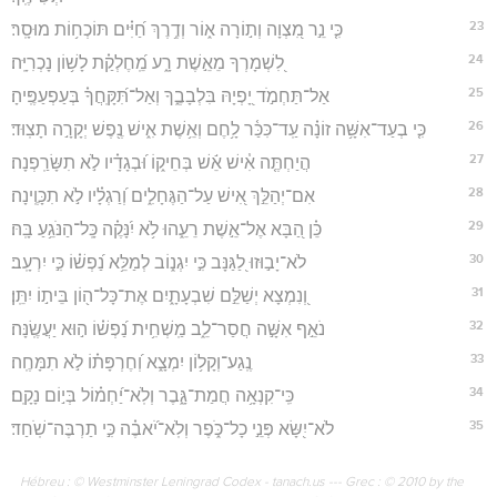
23
כִּ֤י נֵ֣ר מִ֭צְוָה וְת֣וֹרָה א֑וֹר וְדֶ֥רֶךְ חַ֝יִּ֗ים תּוֹכְח֥וֹת מוּסָֽר׃
24
לִ֭שְׁמָרְךָ מֵאֵ֣שֶׁת רָ֑ע מֵֽ֝חֶלְקַ֗ת לָשׁ֥וֹן נָכְרִיָּֽה׃
25
אַל־תַּחְמֹ֣ד יָ֭פְיָהּ בִּלְבָבֶ֑ךָ וְאַל־תִּ֝קָּֽחֲךָ֗ בְּעַפְעַפֶּֽיהָ׃
26
כִּ֤י בְעַד־אִשָּׁ֥ה זוֹנָ֗ה עַֽד־כִּכַּ֫ר לָ֥חֶם וְאֵ֥שֶׁת אִ֑ישׁ נֶ֖פֶשׁ יְקָרָ֣ה תָצֽוּד׃
27
הֲיַחְתֶּ֤ה אִ֓ישׁ אֵ֬שׁ בְּחֵיק֑וֹ וּ֝בְגָדָ֗יו לֹ֣א תִשָּׂרַֽפְנָה׃
28
אִם־יְהַלֵּ֣ךְ אִ֭ישׁ עַל־הַגֶּחָלִ֑ים וְ֝רַגְלָ֗יו לֹ֣א תִכָּוֶֽינָה׃
29
כֵּ֗ן הַ֭בָּא אֶל־אֵ֣שֶׁת רֵעֵ֑הוּ לֹ֥א יִ֝נָּקֶ֗ה כָּֽל־הַנֹּגֵ֥עַ בָּֽהּ׃
30
לֹא־יָב֣וּזוּ לַ֭גַּנָּב כִּ֣י יִגְנ֑וֹב לְמַלֵּ֥א נַ֝פְשׁ֗וֹ כִּ֣י יִרְעָֽב׃
31
וְ֭נִמְצָא יְשַׁלֵּ֣ם שִׁבְעָתָ֑יִם אֶת־כָּל־ה֖וֹן בֵּית֣וֹ יִתֵּֽן׃
32
נֹאֵ֣ף אִשָּׁ֣ה חֲסַר־לֵ֑ב מַֽשְׁחִ֥ית נַ֝פְשׁ֗וֹ ה֣וּא יַעֲשֶֽׂנָּה׃
33
נֶֽגַע־וְקָל֥וֹן יִמְצָ֑א וְ֝חֶרְפָּת֗וֹ לֹ֣א תִמָּחֶֽה׃
34
כִּֽי־קִנְאָ֥ה חֲמַת־גָּ֑בֶר וְלֹֽא־יַ֝חְמ֗וֹל בְּי֣וֹם נָקָֽם׃
35
לֹא־יִ֭שָּׂא פְּנֵ֣י כָל־כֹּ֑פֶר וְלֹֽא־יֹ֝אבֶ֗ה כִּ֣י תַרְבֶּה־שֹֽׁחַד׃
Hébreu : © Westminster Leningrad Codex - tanach.us --- Grec : © 2010 by the