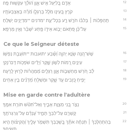
12
אָדָ֣ם בְּ֭לִיַּעַל אִ֣ישׁ אָ֑וֶן ה֝וֹלֵ֗ךְ עִקְּשׁ֥וּת פֶּֽה׃
13
קֹרֵ֣ץ בְּ֭עֵינָו מֹלֵ֣ל בְּרַגְלָ֑ו מֹ֝רֶ֗ה בְּאֶצְבְּעֹתָֽיו׃
14
תַּֽהְפֻּכ֨וֹת ׀ בְּלִבּ֗וֹ חֹרֵ֣שׁ רָ֣ע בְּכָל־עֵ֑ת *מדנים **מִדְיָנִ֥ים יְשַׁלֵּֽחַ׃
15
עַל־כֵּ֗ן פִּ֭תְאֹם יָב֣וֹא אֵיד֑וֹ פֶּ֥תַע יִ֝שָּׁבֵ֗ר וְאֵ֣ין מַרְפֵּֽא׃
Ce que le Seigneur déteste
16
שֶׁשׁ־הֵ֭נָּה שָׂנֵ֣א יְהוָ֑ה וְ֝שֶׁ֗בַע *תועבות **תּוֹעֲבַ֥ת נַפְשֽׁוֹ׃
17
עֵינַ֣יִם רָ֭מוֹת לְשׁ֣וֹן שָׁ֑קֶר וְ֝יָדַ֗יִם שֹׁפְכ֥וֹת דָּם־נָקִֽי׃
18
לֵ֗ב חֹ֭רֵשׁ מַחְשְׁב֣וֹת אָ֑וֶן רַגְלַ֥יִם מְ֝מַהֲר֗וֹת לָר֥וּץ לָֽרָעָה׃
19
יָפִ֣יחַ כְּ֭זָבִים עֵ֣ד שָׁ֑קֶר וּמְשַׁלֵּ֥חַ מְ֝דָנִ֗ים בֵּ֣ין אַחִֽים׃
Mise en garde contre l'adultère
20
נְצֹ֣ר בְּ֭נִי מִצְוַ֣ת אָבִ֑יךָ וְאַל־תִּ֝טֹּ֗שׁ תּוֹרַ֥ת אִמֶּֽךָ׃
21
קָשְׁרֵ֣ם עַל־לִבְּךָ֣ תָמִ֑יד עָ֝נְדֵ֗ם עַל־גַּרְגְּרֹתֶֽךָ׃
22
בְּהִתְהַלֶּכְךָ֨ ׀ תַּנְחֶ֬ה אֹתָ֗ךְ בְּֽ֭שָׁכְבְּךָ תִּשְׁמֹ֣ר עָלֶ֑יךָ וַ֝הֲקִיצ֗וֹתָ הִ֣יא
תְשִׂיחֶֽךָ׃