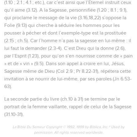
(1.10 ; 2.1 ; 4.1 ; etc.), car c’est ainsi que l’Eternel instruit ceux
qu’il aime (3.12). A la Sagesse, personnifiée (1.20 ; 8.1 ; 9.1),
qui proclame le message de la vie (3.16,18,22) s’oppose la
Folie (9.13) qui cherche à séduire les hommes pour les
pousser à pécher et dont l’exemple-type est la prostituée
(2.15 ; ch.5). Car l’homme n’a pas la sagesse en lui-même : il
lui faut la demander (2.3-4). C’est Dieu qui la donne (2.6),
par l’Esprit (1.23), pour qu’on s’en nourrisse comme de « pain
» et de « vin » (9.5). Dans son appel à croire en lui, Jésus,
Sagesse même de Dieu (Col 2.9 ; Pr 8.22-31), répétera cette
invitation à se nourrir de lui-même, par ses paroles (Jn 6.53-
63).
La seconde partie du livre (ch.10 à 31) se termine par le
portrait de la femme vaillante, rappel de celui de la Sagesse
(31.10-31).
La Bible Du Semeur Copyright © 1992, 1999 by Biblica, Inc.® Used by
permission. All rights reserved worldwide.