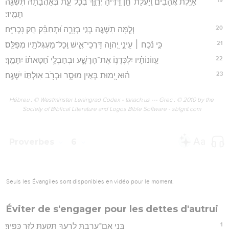
אַיֶּ֥לֶת אֲהָבִ֗ים וְֽיַעֲלַ֫ת־חֵ֥ן דַּ֭דֶּיהָ יְרַוֻּ֣ךָ בְכָל־עֵ֑ת בְּ֝אַהֲבָתָ֗הּ תִּשְׁגֶּ֥ה
תָמִֽיד׃
20
וְלָ֤מָּה תִשְׁגֶּ֣ה בְנִ֣י בְזָרָ֑ה וּ֝תְחַבֵּ֗ק חֵ֣ק נָכְרִיָּֽה׃
21
כִּ֤י נֹ֨כַח ׀ עֵינֵ֣י יְ֭הוָה דַּרְכֵי־אִ֑ישׁ וְֽכָל־מַעְגְּלֹתָ֥יו מְפַלֵּֽס׃
22
עַֽווֹנוֹתָ֗יו יִלְכְּדֻנ֥וֹ אֶת־הָרָשָׁ֑ע וּבְחַבְלֵ֥י חַ֝טָּאת֗וֹ יִתָּמֵֽךְ׃
23
ה֗וּא יָ֭מוּת בְּאֵ֣ין מוּסָ֑ר וּבְרֹ֖ב אִוַּלְתּ֣וֹ יִשְׁגֶּֽה׃
Hébreu : © Westminster Leningrad Codex - tanach.us --- Grec : © 2010 by the
Society of Biblical Literature and Logos Bible Software - sblgnt.com
Proverbes
6
Seuls les Évangiles sont disponibles en vidéo pour le moment.
Éviter de s'engager pour les dettes d'autrui
1
בְּ֭נִי אִם־עָרַ֣בְתָּ לְרֵעֶ֑ךָ תָּקַ֖עְתָּ לַזָּ֣ר כַּפֶּֽיךָ׃