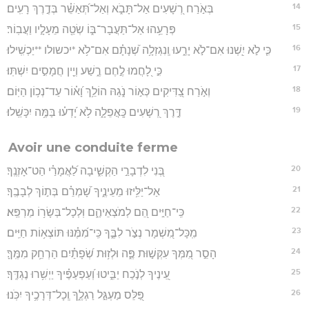
14
בְּאֹ֣רַח רְ֭שָׁעִים אַל־תָּבֹ֑א וְאַל־תְּ֝אַשֵּׁ֗ר בְּדֶ֣רֶךְ רָעִֽים׃
15
פְּרָעֵ֥הוּ אַל־תַּעֲבָר־בּ֑וֹ שְׂטֵ֖ה מֵעָלָ֣יו וַעֲבֽוֹר׃
16
כִּ֤י לֹ֣א יִֽ֭שְׁנוּ אִם־לֹ֣א יָרֵ֑עוּ וְֽנִגְזְלָ֥ה שְׁ֝נָתָ֗ם אִם־לֹ֥א *יכשולו **יַכְשִֽׁילוּ׃
17
כִּ֣י לָ֭חֲמוּ לֶ֣חֶם רֶ֑שַׁע וְיֵ֖ין חֲמָסִ֣ים יִשְׁתּֽוּ׃
18
וְאֹ֣רַח צַ֭דִּיקִים כְּא֣וֹר נֹ֑גַהּ הוֹלֵ֥ךְ וָ֝א֗וֹר עַד־נְכ֥וֹן הַיּֽוֹם׃
19
דֶּ֣רֶךְ רְ֭שָׁעִים כָּֽאֲפֵלָ֑ה לֹ֥א יָ֝דְע֗וּ בַּמֶּ֥ה יִכָּשֵֽׁלוּ׃
Avoir une conduite ferme
20
בְּ֭נִי לִדְבָרַ֣י הַקְשִׁ֑יבָה לַ֝אֲמָרַ֗י הַט־אָזְנֶֽךָ׃
21
אַל־יַלִּ֥יזוּ מֵעֵינֶ֑יךָ שָׁ֝מְרֵ֗ם בְּת֣וֹךְ לְבָבֶֽךָ׃
22
כִּֽי־חַיִּ֣ים הֵ֭ם לְמֹצְאֵיהֶ֑ם וּֽלְכָל־בְּשָׂר֥וֹ מַרְפֵּֽא׃
23
מִֽכָּל־מִ֭שְׁמָר נְצֹ֣ר לִבֶּ֑ךָ כִּֽי־מִ֝מֶּ֗נּוּ תּוֹצְא֥וֹת חַיִּֽים׃
24
הָסֵ֣ר מִ֭מְּךָ עִקְּשׁ֣וּת פֶּ֑ה וּלְז֥וּת שְׂ֝פָתַ֗יִם הַרְחֵ֥ק מִמֶּֽךָּ׃
25
עֵ֭ינֶיךָ לְנֹ֣כַח יַבִּ֑יטוּ וְ֝עַפְעַפֶּ֗יךָ יַיְשִׁ֥רוּ נֶגְדֶּֽךָ׃
26
פַּ֭לֵּס מַעְגַּ֣ל רַגְלֶ֑ךָ וְֽכָל־דְּרָכֶ֥יךָ יִכֹּֽנוּ׃