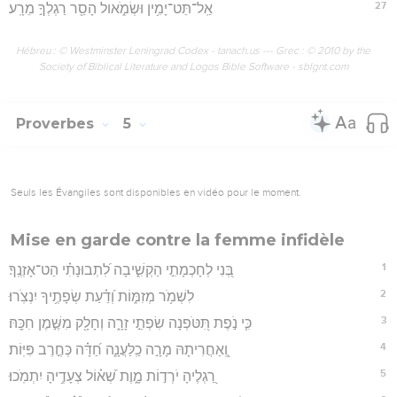
27
אַֽל־תֵּט־יָמִ֥ין וּשְׂמֹ֑אול הָסֵ֖ר רַגְלְךָ֣ מֵרָֽע׃
Hébreu : © Westminster Leningrad Codex - tanach.us --- Grec : © 2010 by the
Society of Biblical Literature and Logos Bible Software - sblgnt.com
Proverbes
5
Seuls les Évangiles sont disponibles en vidéo pour le moment.
Mise en garde contre la femme infidèle
1
בְּ֭נִי לְחָכְמָתִ֣י הַקְשִׁ֑יבָה לִ֝תְבוּנָתִ֗י הַט־אָזְנֶֽךָ׃
2
לִשְׁמֹ֥ר מְזִמּ֑וֹת וְ֝דַ֗עַת שְׂפָתֶ֥יךָ יִנְצֹֽרוּ׃
3
כִּ֤י נֹ֣פֶת תִּ֭טֹּפְנָה שִׂפְתֵ֣י זָרָ֑ה וְחָלָ֖ק מִשֶּׁ֣מֶן חִכָּֽהּ׃
4
וְֽ֭אַחֲרִיתָהּ מָרָ֣ה כַֽלַּעֲנָ֑ה חַ֝דָּ֗ה כְּחֶ֣רֶב פִּיּֽוֹת׃
5
רַ֭גְלֶיהָ יֹרְד֣וֹת מָ֑וֶת שְׁ֝א֗וֹל צְעָדֶ֥יהָ יִתְמֹֽכוּ׃