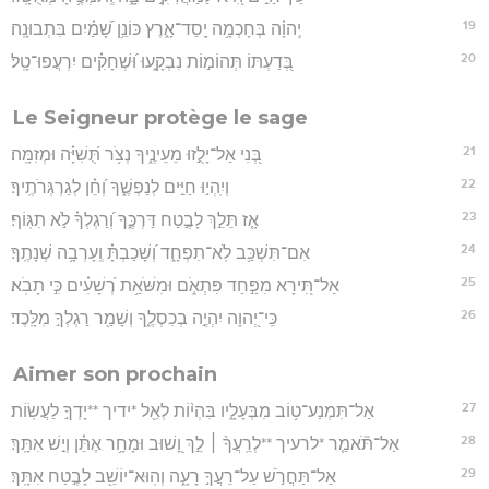
19
יְֽהוָ֗ה בְּחָכְמָ֥ה יָֽסַד־אָ֑רֶץ כּוֹנֵ֥ן שָׁ֝מַ֗יִם בִּתְבוּנָֽה׃
20
בְּ֭דַעְתּוֹ תְּהוֹמ֣וֹת נִבְקָ֑עוּ וּ֝שְׁחָקִ֗ים יִרְעֲפוּ־טָֽל׃
Le Seigneur protège le sage
21
בְּ֭נִי אַל־יָלֻ֣זוּ מֵעֵינֶ֑יךָ נְצֹ֥ר תֻּ֝שִׁיָּ֗ה וּמְזִמָּֽה׃
22
וְיִֽהְי֣וּ חַיִּ֣ים לְנַפְשֶׁ֑ךָ וְ֝חֵ֗ן לְגַרְגְּרֹתֶֽיךָ׃
23
אָ֤ז תֵּלֵ֣ךְ לָבֶ֣טַח דַּרְכֶּ֑ךָ וְ֝רַגְלְךָ֗ לֹ֣א תִגּֽוֹף׃
24
אִם־תִּשְׁכַּ֥ב לֹֽא־תִפְחָ֑ד וְ֝שָׁכַבְתָּ֗ וְֽעָרְבָ֥ה שְׁנָתֶֽךָ׃
25
אַל־תִּ֭ירָא מִפַּ֣חַד פִּתְאֹ֑ם וּמִשֹּׁאַ֥ת רְ֝שָׁעִ֗ים כִּ֣י תָבֹֽא׃
26
כִּֽי־יְ֭הוָה יִהְיֶ֣ה בְכִסְלֶ֑ךָ וְשָׁמַ֖ר רַגְלְךָ֣ מִלָּֽכֶד׃
Aimer son prochain
27
אַל־תִּמְנַע־ט֥וֹב מִבְּעָלָ֑יו בִּהְי֨וֹת לְאֵ֖ל *ידיך **יָדְךָ֣ לַעֲשֽׂוֹת׃
28
אַל־תֹּ֘אמַ֤ר *לרעיך **לְרֵֽעֲךָ֨ ׀ לֵ֣ךְ וָ֭שׁוּב וּמָחָ֥ר אֶתֵּ֗ן וְיֵ֣שׁ אִתָּֽךְ׃
29
אַל־תַּחֲרֹ֣שׁ עַל־רֵעֲךָ֣ רָעָ֑ה וְהֽוּא־יוֹשֵׁ֖ב לָבֶ֣טַח אִתָּֽךְ׃