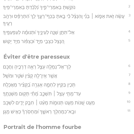
2
נוֹקַ֥שְׁתָּ בְאִמְרֵי־פִ֑יךָ נִ֝לְכַּ֗דְתָּ בְּאִמְרֵי־פִֽיךָ׃
3
עֲשֵׂ֨ה זֹ֥את אֵפ֪וֹא ׀ בְּנִ֡י וְֽהִנָּצֵ֗ל כִּ֘י בָ֤אתָ בְכַף־רֵעֶ֑ךָ לֵ֥ךְ הִ֝תְרַפֵּ֗ס וּרְהַ֥ב
רֵעֶֽיךָ׃
4
אַל־תִּתֵּ֣ן שֵׁנָ֣ה לְעֵינֶ֑יךָ וּ֝תְנוּמָ֗ה לְעַפְעַפֶּֽיךָ׃
5
הִ֭נָּצֵל כִּצְבִ֣י מִיָּ֑ד וּ֝כְצִפּ֗וֹר מִיַּ֥ד יָקֽוּשׁ׃
Éviter d'être paresseux
6
לֵֽךְ־אֶל־נְמָלָ֥ה עָצֵ֑ל רְאֵ֖ה דְרָכֶ֣יהָ וַחֲכָֽם׃
7
אֲשֶׁ֖ר אֵֽין־לָ֥הּ קָצִ֗ין שֹׁטֵ֥ר וּמֹשֵֽׁל׃
8
תָּכִ֣ין בַּקַּ֣יִץ לַחְמָ֑הּ אָגְרָ֥ה בַ֝קָּצִ֗יר מַאֲכָלָֽהּ׃
9
עַד־מָתַ֖י עָצֵ֥ל ׀ תִּשְׁכָּ֑ב מָ֝תַ֗י תָּק֥וּם מִשְּׁנָתֶֽךָ׃
10
מְעַ֣ט שֵׁ֭נוֹת מְעַ֣ט תְּנוּמ֑וֹת מְעַ֓ט ׀ חִבֻּ֖ק יָדַ֣יִם לִשְׁכָּֽב׃
11
וּבָֽא־כִמְהַלֵּ֥ךְ רֵאשֶׁ֑ךָ וּ֝מַחְסֹֽרְךָ֗ כְּאִ֣ישׁ מָגֵֽן׃
Portrait de l'homme fourbe