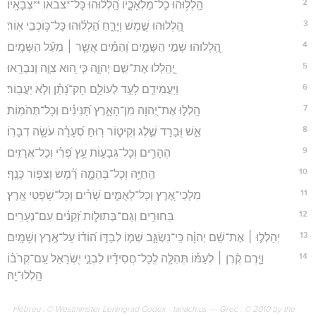
2
הַֽלְל֥וּהוּ כָל־מַלְאָכָ֑יו הַֽ֝לְל֗וּהוּ כָּל־*צבאו **צְבָאָֽיו׃
3
הַֽ֭לְלוּהוּ שֶׁ֣מֶשׁ וְיָרֵ֑חַ הַ֝לְל֗וּהוּ כָּל־כּ֥וֹכְבֵי אֽוֹר׃
4
הַֽ֭לְלוּהוּ שְׁמֵ֣י הַשָּׁמָ֑יִם וְ֝הַמַּ֗יִם אֲשֶׁ֤ר ׀ מֵעַ֬ל הַשָּׁמָֽיִם׃
5
יְֽ֭הַֽלְלוּ אֶת־שֵׁ֣ם יְהוָ֑ה כִּ֤י ה֭וּא צִוָּ֣ה וְנִבְרָֽאוּ׃
6
וַיַּעֲמִידֵ֣ם לָעַ֣ד לְעוֹלָ֑ם חָק־נָ֝תַ֗ן וְלֹ֣א יַעֲבֽוֹר׃
7
הַֽלְל֣וּ אֶת־יְ֭הוָה מִן־הָאָ֑רֶץ תַּ֝נִּינִ֗ים וְכָל־תְּהֹמֽוֹת׃
8
אֵ֣שׁ וּ֭בָרָד שֶׁ֣לֶג וְקִיט֑וֹר ר֥וּחַ סְ֝עָרָ֗ה עֹשָׂ֥ה דְבָרֽוֹ׃
9
הֶהָרִ֥ים וְכָל־גְּבָע֑וֹת עֵ֥ץ פְּ֝רִ֗י וְכָל־אֲרָזִֽים׃
10
הַֽחַיָּ֥ה וְכָל־בְּהֵמָ֑ה רֶ֝֗מֶשׂ וְצִפּ֥וֹר כָּנָֽף׃
11
מַלְכֵי־אֶ֭רֶץ וְכָל־לְאֻמִּ֑ים שָׂ֝רִ֗ים וְכָל־שֹׁ֥פְטֵי אָֽרֶץ׃
12
בַּחוּרִ֥ים וְגַם־בְּתוּל֑וֹת זְ֝קֵנִ֗ים עִם־נְעָרִֽים׃
13
יְהַלְל֤וּ ׀ אֶת־שֵׁ֬ם יְהוָ֗ה כִּֽי־נִשְׂגָּ֣ב שְׁמ֣וֹ לְבַדּ֑וֹ ה֝וֹד֗וֹ עַל־אֶ֥רֶץ וְשָׁמָֽיִם׃
14
וַיָּ֤רֶם קֶ֨רֶן ׀ לְעַמּ֡וֹ תְּהִלָּ֤ה לְֽכָל־חֲסִידָ֗יו לִבְנֵ֣י יִ֭שְׂרָאֵל עַֽם־קְרֹב֗וֹ
הַֽלְלוּ־יָֽהּ׃
Hébreu : © Westminster Leningrad Codex - tanach.us --- Grec : © 2010 by the