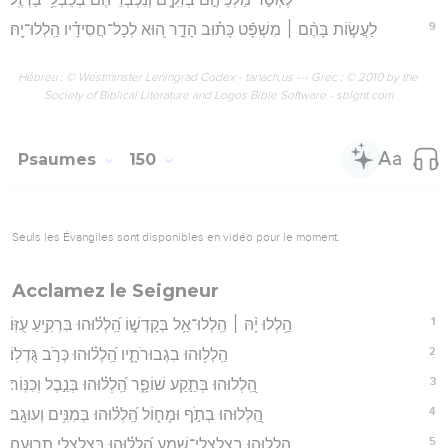
9
לַעֲשׂ֤וֹת בָּהֶ֨ם ׀ מִשְׁפָּ֬ט כָּת֗וּב הָדָ֣ר ה֭וּא לְכָל־חֲסִידָ֗יו הַֽלְלוּ־יָֽהּ׃
Hébreu : © Westminster Leningrad Codex - tanach.us --- Grec : © 2010 by the
Society of Biblical Literature and Logos Bible Software - sblgnt.com
Psaumes
150
Seuls les Évangiles sont disponibles en vidéo pour le moment.
Acclamez le Seigneur
1
הַ֥לְלוּ יָ֨הּ ׀ הַֽלְלוּ־אֵ֥ל בְּקָדְשׁ֑וֹ הַֽ֝לְל֗וּהוּ בִּרְקִ֥יעַ עֻזּֽוֹ׃
2
הַֽלְל֥וּהוּ בִגְבוּרֹתָ֑יו הַֽ֝לְל֗וּהוּ כְּרֹ֣ב גֻּדְלֽוֹ׃
3
הַֽ֭לְלוּהוּ בְּתֵ֣קַע שׁוֹפָ֑ר הַֽ֝לְל֗וּהוּ בְּנֵ֣בֶל וְכִנּֽוֹר׃
4
הַֽ֭לְלוּהוּ בְתֹ֣ף וּמָח֑וֹל הַֽ֝לְל֗וּהוּ בְּמִנִּ֥ים וְעוּגָֽב׃
5
הַֽלְל֥וּהוּ בְצִלְצְלֵי־שָׁ֑מַע הַֽ֝לְל֗וּהוּ בְּֽצִלְצְלֵ֥י תְרוּעָֽה׃