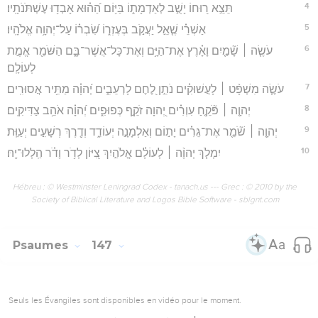
4
תֵּצֵ֣א ר֭וּחוֹ יָשֻׁ֣ב לְאַדְמָת֑וֹ בַּיּ֥וֹם הַ֝ה֗וּא אָבְד֥וּ עֶשְׁתֹּנֹתָֽיו׃
5
אַשְׁרֵ֗י שֶׁ֤אֵ֣ל יַעֲקֹ֣ב בְּעֶזְר֑וֹ שִׂ֝בְר֗וֹ עַל־יְהוָ֥ה אֱלֹהָֽיו׃
6
עֹשֶׂ֤ה ׀ שָׁ֘מַ֤יִם וָאָ֗רֶץ אֶת־הַיָּ֥ם וְאֶת־כָּל־אֲשֶׁר־בָּ֑ם הַשֹּׁמֵ֖ר אֱמֶ֣ת
לְעוֹלָֽם׃
7
עֹשֶׂ֤ה מִשְׁפָּ֨ט ׀ לָעֲשׁוּקִ֗ים נֹתֵ֣ן לֶ֭חֶם לָרְעֵבִ֑ים יְ֝הוָ֗ה מַתִּ֥יר אֲסוּרִֽים׃
8
יְהוָ֤ה ׀ פֹּ֘קֵ֤חַ עִוְרִ֗ים יְ֭הוָה זֹקֵ֣ף כְּפוּפִ֑ים יְ֝הוָ֗ה אֹהֵ֥ב צַדִּיקִֽים׃
9
יְהוָ֤ה ׀ שֹׁ֘מֵ֤ר אֶת־גֵּרִ֗ים יָת֣וֹם וְאַלְמָנָ֣ה יְעוֹדֵ֑ד וְדֶ֖רֶךְ רְשָׁעִ֣ים יְעַוֵּֽת׃
10
יִמְלֹ֤ךְ יְהוָ֨ה ׀ לְעוֹלָ֗ם אֱלֹהַ֣יִךְ צִ֭יּוֹן לְדֹ֥ר וָדֹ֗ר הַֽלְלוּ־יָֽהּ׃
Hébreu : © Westminster Leningrad Codex - tanach.us --- Grec : © 2010 by the
Society of Biblical Literature and Logos Bible Software - sblgnt.com
Psaumes
147
Seuls les Évangiles sont disponibles en vidéo pour le moment.