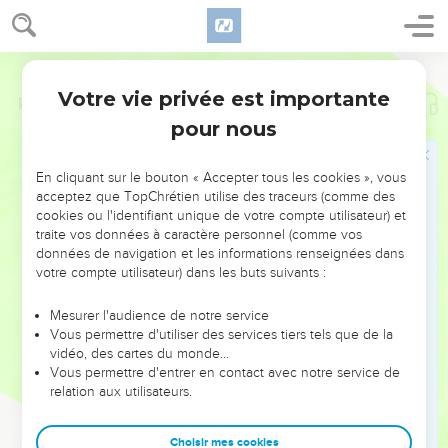
Votre vie privée est importante
Psaumes
146
pour nous
NE MANQUEZ PAS L’ÉVÉNEMENT
En cliquant sur le bouton « Accepter tous les cookies », vous
DE L’ANNÉE !
acceptez que TopChrétien utilise des traceurs (comme des
cookies ou l'identifiant unique de votre compte utilisateur) et
ET SI LEURS ERREURS POUVAIENT VOUS ÉVITER LES
traite vos données à caractère personnel (comme vos
VOTRES ?
données de navigation et les informations renseignées dans
votre compte utilisateur) dans les buts suivants :
On admire souvent les leaders pour leurs réussites, leur impact,
leur foi ou leur vision. Mais on voit moins les doutes, les erreurs
Mesurer l'audience de notre service
Vous permettre d'utiliser des services tiers tels que de la
et les saisons difficiles qu'ils ont traversés, alors même que ce
vidéo, des cartes du monde…
sont elles qui les ont façonnés.
Vous permettre d'entrer en contact avec notre service de
relation aux utilisateurs.
Dans cette conférence, leaders, entrepreneurs, et responsables
reviennent sur les erreurs marquantes de leur parcours et les
clés pour avancer avec plus de sagesse afin que leurs erreurs
Choisir mes cookies