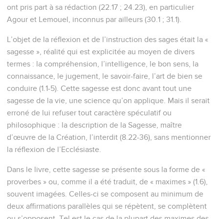
ont pris part à sa rédaction (22.17 ; 24.23), en particulier
Agour et Lemouel, inconnus par ailleurs (30.1 ; 31.1).
L’objet de la réflexion et de l’instruction des sages était la «
sagesse », réalité qui est explicitée au moyen de divers
termes : la compréhension, l’intelligence, le bon sens, la
connaissance, le jugement, le savoir-faire, l’art de bien se
conduire (1.1-5). Cette sagesse est donc avant tout une
sagesse de la vie, une science qu’on applique. Mais il serait
erroné de lui refuser tout caractère spéculatif ou
philosophique : la description de la Sagesse, maître
d’œuvre de la Création, l’interdit (8.22-36), sans mentionner
la réflexion de l’Ecclésiaste.
Dans le livre, cette sagesse se présente sous la forme de «
proverbes » ou, comme il a été traduit, de « maximes » (1.6),
souvent imagées. Celles-ci se composent au minimum de
deux affirmations parallèles qui se répètent, se complètent
ou s’opposent. Tel est le cas de la plupart des maximes des