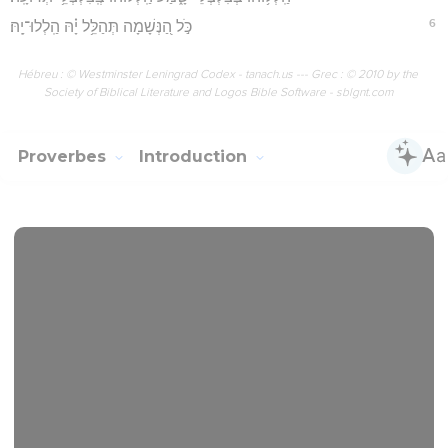
6
כֹּ֣ל הַ֭נְּשָׁמָה תְּהַלֵּ֥ל יָ֗הּ הַֽלְלוּ־יָֽהּ׃
Hébreu : © Westminster Leningrad Codex - tanach.us --- Grec : © 2010 by the
Society of Biblical Literature and Logos Bible Software - sblgnt.com
Proverbes
Introduction