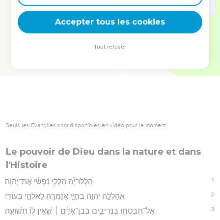
deviennent vos tremplins. Que vous guidiez un ministère, une
équipe, un groupe ou une famille, leur expérience est faite
Accepter tous les cookies
pour vous.
Tout refuser
Je découvre l’événement
Seuls les Évangiles sont disponibles en vidéo pour le moment.
Le pouvoir de Dieu dans la nature et dans
l'Histoire
1
הַֽלְלוּ־יָ֡הּ הַלְלִ֥י נַ֝פְשִׁ֗י אֶת־יְהוָֽה׃
2
אֲהַלְלָ֣ה יְהוָ֣ה בְּחַיָּ֑י אֲזַמְּרָ֖ה לֵֽאלֹהַ֣י בְּעוֹדִֽי׃
3
אַל־תִּבְטְח֥וּ בִנְדִיבִ֑ים בְּבֶן־אָדָ֓ם ׀ שֶׁ֤אֵֽין ל֥וֹ תְשׁוּעָֽה׃