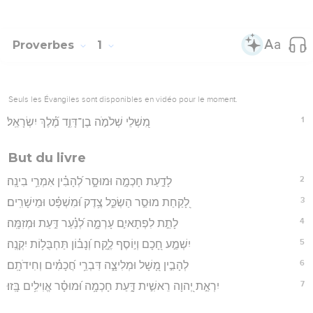
Proverbes
1
Seuls les Évangiles sont disponibles en vidéo pour le moment.
1
מִ֭שְׁלֵי שְׁלֹמֹ֣ה בֶן־דָּוִ֑ד מֶ֝֗לֶךְ יִשְׂרָאֵֽל׃
But du livre
2
לָדַ֣עַת חָכְמָ֣ה וּמוּסָ֑ר לְ֝הָבִ֗ין אִמְרֵ֥י בִינָֽה׃
3
לָ֭קַחַת מוּסַ֣ר הַשְׂכֵּ֑ל צֶ֥דֶק וּ֝מִשְׁפָּ֗ט וּמֵישָׁרִֽים׃
4
לָתֵ֣ת לִפְתָאיִ֣ם עָרְמָ֑ה לְ֝נַ֗עַר דַּ֣עַת וּמְזִמָּֽה׃
5
יִשְׁמַ֣ע חָ֭כָם וְי֣וֹסֶף לֶ֑קַח וְ֝נָב֗וֹן תַּחְבֻּל֥וֹת יִקְנֶֽה׃
6
לְהָבִ֣ין מָ֭שָׁל וּמְלִיצָ֑ה דִּבְרֵ֥י חֲ֝כָמִ֗ים וְחִידֹתָֽם׃
7
יִרְאַ֣ת יְ֭הוָה רֵאשִׁ֣ית דָּ֑עַת חָכְמָ֥ה וּ֝מוּסָ֗ר אֱוִילִ֥ים בָּֽזוּ׃