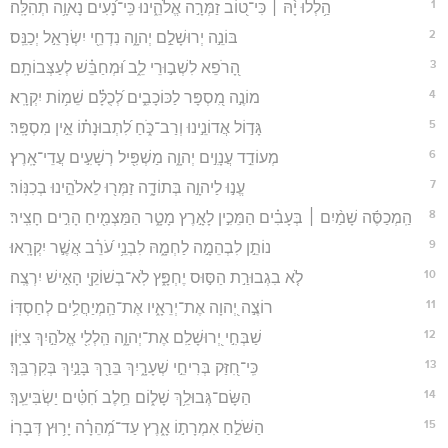
1
הַ֥לְלוּ יָ֨הּ ׀ כִּי־ט֭וֹב זַמְּרָ֣ה אֱלֹהֵ֑ינוּ כִּֽי־נָ֝עִים נָאוָ֥ה תְהִלָּֽה׃
2
בּוֹנֵ֣ה יְרוּשָׁלִַ֣ם יְהוָ֑ה נִדְחֵ֖י יִשְׂרָאֵ֣ל יְכַנֵּֽס׃
3
הָ֭רֹפֵא לִשְׁב֣וּרֵי לֵ֑ב וּ֝מְחַבֵּ֗שׁ לְעַצְּבוֹתָֽם׃
4
מוֹנֶ֣ה מִ֭סְפָּר לַכּוֹכָבִ֑ים לְ֝כֻלָּ֗ם שֵׁמ֥וֹת יִקְרָֽא׃
5
גָּד֣וֹל אֲדוֹנֵ֣ינוּ וְרַב־כֹּ֑חַ לִ֝תְבוּנָת֗וֹ אֵ֣ין מִסְפָּֽר׃
6
מְעוֹדֵ֣ד עֲנָוִ֣ים יְהוָ֑ה מַשְׁפִּ֖יל רְשָׁעִ֣ים עֲדֵי־אָֽרֶץ׃
7
עֱנ֣וּ לַיהוָ֣ה בְּתוֹדָ֑ה זַמְּר֖וּ לֵאלֹהֵ֣ינוּ בְכִנּֽוֹר׃
8
הַֽמְכַסֶּ֬ה שָׁמַ֨יִם ׀ בְּעָבִ֗ים הַמֵּכִ֣ין לָאָ֣רֶץ מָטָ֑ר הַמַּצְמִ֖יחַ הָרִ֣ים חָצִֽיר׃
9
נוֹתֵ֣ן לִבְהֵמָ֣ה לַחְמָ֑הּ לִבְנֵ֥י עֹ֝רֵ֗ב אֲשֶׁ֣ר יִקְרָֽאוּ׃
10
לֹ֤א בִגְבוּרַ֣ת הַסּ֣וּס יֶחְפָּ֑ץ לֹֽא־בְשׁוֹקֵ֖י הָאִ֣ישׁ יִרְצֶֽה׃
11
רוֹצֶ֣ה יְ֭הוָה אֶת־יְרֵאָ֑יו אֶת־הַֽמְיַחֲלִ֥ים לְחַסְדּֽוֹ׃
12
שַׁבְּחִ֣י יְ֭רוּשָׁלִַם אֶת־יְהוָ֑ה הַֽלְלִ֖י אֱלֹהַ֣יִךְ צִיּֽוֹן׃
13
כִּֽי־חִ֭זַּק בְּרִיחֵ֣י שְׁעָרָ֑יִךְ בֵּרַ֖ךְ בָּנַ֣יִךְ בְּקִרְבֵּֽךְ׃
14
הַשָּׂם־גְּבוּלֵ֥ךְ שָׁל֑וֹם חֵ֥לֶב חִ֝טִּ֗ים יַשְׂבִּיעֵֽךְ׃
15
הַשֹּׁלֵ֣חַ אִמְרָת֣וֹ אָ֑רֶץ עַד־מְ֝הֵרָ֗ה יָר֥וּץ דְּבָרֽוֹ׃