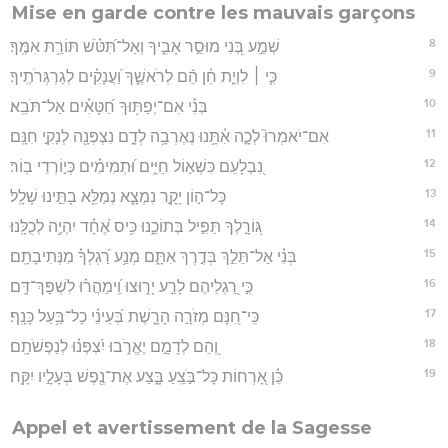
Mise en garde contre les mauvais garçons
8
שְׁמַ֣ע בְּ֭נִי מוּסַ֣ר אָבִ֑יךָ וְאַל־תִּ֝טֹּ֗שׁ תּוֹרַ֥ת אִמֶּֽךָ׃
9
כִּ֤י ׀ לִוְיַ֤ת חֵ֓ן הֵ֬ם לְרֹאשֶׁ֑ךָ וַ֝עֲנָקִ֗ים לְגַרְגְּרֹתֶֽיךָ׃
10
בְּנִ֡י אִם־יְפַתּ֥וּךָ חַ֝טָּאִ֗ים אַל־תֹּבֵֽא׃
11
אִם־יֹאמְרוּ֮ לְכָ֪ה אִ֫תָּ֥נוּ נֶאֶרְבָ֥ה לְדָ֑ם נִצְפְּנָ֖ה לְנָקִ֣י חִנָּֽם׃
12
נִ֭בְלָעֵם כִּשְׁא֣וֹל חַיִּ֑ים וּ֝תְמִימִ֗ים כְּי֣וֹרְדֵי בֽוֹר׃
13
כָּל־ה֣וֹן יָקָ֣ר נִמְצָ֑א נְמַלֵּ֖א בָתֵּ֣ינוּ שָׁלָֽל׃
14
גּ֭וֹרָ֣לְךָ תַּפִּ֣יל בְּתוֹכֵ֑נוּ כִּ֥יס אֶ֝חָ֗ד יִהְיֶ֥ה לְכֻלָּֽנוּ׃
15
בְּנִ֗י אַל־תֵּלֵ֣ךְ בְּדֶ֣רֶךְ אִתָּ֑ם מְנַ֥ע רַ֝גְלְךָ֗ מִנְּתִיבָתָֽם׃
16
כִּ֣י רַ֭גְלֵיהֶם לָרַ֣ע יָר֑וּצוּ וִֽ֝ימַהֲר֗וּ לִשְׁפָּךְ־דָּֽם׃
17
כִּֽי־חִ֭נָּם מְזֹרָ֣ה הָרָ֑שֶׁת בְּ֝עֵינֵ֗י כָל־בַּ֥עַל כָּנָֽף׃
18
וְ֭הֵם לְדָמָ֣ם יֶאֱרֹ֑בוּ יִ֝צְפְּנ֗וּ לְנַפְשֹׁתָֽם׃
19
כֵּ֗ן אָ֭רְחוֹת כָּל־בֹּ֣צֵֽעַ בָּ֑צַע אֶת־נֶ֖פֶשׁ בְּעָלָ֣יו יִקָּֽח׃
Appel et avertissement de la Sagesse