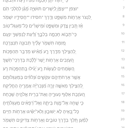
כִּֽי־יְ֭הוָה יִתֵּ֣ן חָכְמָ֑ה מִ֝פִּ֗יו דַּ֣עַת וּתְבוּנָֽה׃
7
*וצפן **יִצְפֹּ֣ן לַ֭יְשָׁרִים תּוּשִׁיָּ֑ה מָ֝גֵ֗ן לְהֹ֣לְכֵי תֹֽם׃
8
לִ֭נְצֹר אָרְח֣וֹת מִשְׁפָּ֑ט וְדֶ֖רֶךְ *חסידו **חֲסִידָ֣יו יִשְׁמֹֽר׃
9
אָ֗ז תָּ֭בִין צֶ֣דֶק וּמִשְׁפָּ֑ט וּ֝מֵישָׁרִ֗ים כָּל־מַעְגַּל־טֽוֹב׃
10
כִּֽי־תָב֣וֹא חָכְמָ֣ה בְלִבֶּ֑ךָ וְ֝דַ֗עַת לְֽנַפְשְׁךָ֥ יִנְעָֽם׃
11
מְ֭זִמָּה תִּשְׁמֹ֥ר עָלֶ֗יךָ תְּבוּנָ֥ה תִנְצְרֶֽכָּה׃
12
לְ֭הַצִּ֣ילְךָ מִדֶּ֣רֶךְ רָ֑ע מֵ֝אִ֗ישׁ מְדַבֵּ֥ר תַּהְפֻּכֽוֹת׃
13
הַ֭עֹ֣זְבִים אָרְח֣וֹת יֹ֑שֶׁר לָ֝לֶ֗כֶת בְּדַרְכֵי־חֹֽשֶׁךְ׃
14
הַ֭שְּׂמֵחִים לַעֲשׂ֥וֹת רָ֑ע יָ֝גִ֗ילוּ בְּֽתַהְפֻּכ֥וֹת רָֽע׃
15
אֲשֶׁ֣ר אָרְחֹתֵיהֶ֣ם עִקְּשִׁ֑ים וּ֝נְלוֹזִ֗ים בְּמַעְגְּלוֹתָֽם׃
16
לְ֭הַצִּ֣ילְךָ מֵאִשָּׁ֣ה זָרָ֑ה מִ֝נָּכְרִיָּ֗ה אֲמָרֶ֥יהָ הֶחֱלִֽיקָה׃
17
הַ֭עֹזֶבֶת אַלּ֣וּף נְעוּרֶ֑יהָ וְאֶת־בְּרִ֖ית אֱלֹהֶ֣יהָ שָׁכֵֽחָה׃
18
כִּ֤י שָׁ֣חָה אֶל־מָ֣וֶת בֵּיתָ֑הּ וְאֶל־רְ֝פָאִ֗ים מַעְגְּלֹתֶֽיהָ׃
19
כָּל־בָּ֭אֶיהָ לֹ֣א יְשׁוּב֑וּן וְלֹֽא־יַ֝שִּׂ֗יגוּ אָרְח֥וֹת חַיִּֽים׃
20
לְמַ֗עַן תֵּ֭לֵךְ בְּדֶ֣רֶךְ טוֹבִ֑ים וְאָרְח֖וֹת צַדִּיקִ֣ים תִּשְׁמֹֽר׃
21