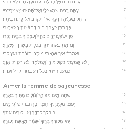
6
אֹ֣רַח חַ֭יִּים פֶּן־תְּפַלֵּ֑ס נָע֥וּ מַ֝עְגְּלֹתֶ֗יהָ לֹ֣א תֵדָֽע׃
7
וְעַתָּ֣ה בָ֭נִים שִׁמְעוּ־לִ֑י וְאַל־תָּ֝ס֗וּרוּ מֵאִמְרֵי־פִֽי׃
8
הַרְחֵ֣ק מֵעָלֶ֣יהָ דַרְכֶּ֑ךָ וְאַל־תִּ֝קְרַ֗ב אֶל־פֶּ֥תַח בֵּיתָֽהּ׃
9
פֶּן־תִּתֵּ֣ן לַאֲחֵרִ֣ים הוֹדֶ֑ךָ וּ֝שְׁנֹתֶ֗יךָ לְאַכְזָרִֽי׃
10
פֶּֽן־יִשְׂבְּע֣וּ זָרִ֣ים כֹּחֶ֑ךָ וַ֝עֲצָבֶ֗יךָ בְּבֵ֣ית נָכְרִֽי׃
11
וְנָהַמְתָּ֥ בְאַחֲרִיתֶ֑ךָ בִּכְל֥וֹת בְּ֝שָׂרְךָ֗ וּשְׁאֵרֶֽךָ׃
12
וְֽאָמַרְתָּ֗ אֵ֭יךְ שָׂנֵ֣אתִי מוּסָ֑ר וְ֝תוֹכַ֗חַת נָאַ֥ץ לִבִּֽי׃
13
וְֽלֹא־שָׁ֭מַעְתִּי בְּק֣וֹל מוֹרָ֑י וְ֝לִֽמְלַמְּדַ֗י לֹא־הִטִּ֥יתִי אָזְנִֽי׃
14
כִּ֭מְעַט הָיִ֣יתִי בְכָל־רָ֑ע בְּת֖וֹךְ קָהָ֣ל וְעֵדָֽה׃
Aimer la femme de sa jeunesse
15
שְׁתֵה־מַ֥יִם מִבּוֹרֶ֑ךָ וְ֝נֹזְלִ֗ים מִתּ֥וֹךְ בְּאֵרֶֽךָ׃
16
יָפ֣וּצוּ מַעְיְנֹתֶ֣יךָ ח֑וּצָה בָּ֝רְחֹב֗וֹת פַּלְגֵי־מָֽיִם׃
17
יִֽהְיוּ־לְךָ֥ לְבַדֶּ֑ךָ וְאֵ֖ין לְזָרִ֣ים אִתָּֽךְ׃
18
יְהִֽי־מְקוֹרְךָ֥ בָר֑וּךְ וּ֝שְׂמַ֗ח מֵאֵ֥שֶׁת נְעוּרֶֽךָ׃
19