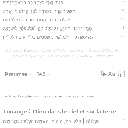
16
הַנֹּתֵ֣ן שֶׁ֣לֶג כַּצָּ֑מֶר כְּ֝פ֗וֹר כָּאֵ֥פֶר יְפַזֵּֽר׃
17
מַשְׁלִ֣יךְ קַֽרְח֣וֹ כְפִתִּ֑ים לִפְנֵ֥י קָ֝רָת֗וֹ מִ֣י יַעֲמֹֽד׃
18
יִשְׁלַ֣ח דְּבָר֣וֹ וְיַמְסֵ֑ם יַשֵּׁ֥ב ר֝וּח֗וֹ יִזְּלוּ־מָֽיִם׃
19
מַגִּ֣יד *דברו **דְּבָרָ֣יו לְיַעֲקֹ֑ב חֻקָּ֥יו וּ֝מִשְׁפָּטָ֗יו לְיִשְׂרָאֵֽל׃
20
לֹ֘א עָ֤שָׂה כֵ֨ן ׀ לְכָל־גּ֗וֹי וּמִשְׁפָּטִ֥ים בַּל־יְדָע֗וּם הַֽלְלוּ־יָֽהּ׃
Hébreu : © Westminster Leningrad Codex - tanach.us --- Grec : © 2010 by the
Society of Biblical Literature and Logos Bible Software - sblgnt.com
Psaumes
148
Seuls les Évangiles sont disponibles en vidéo pour le moment.
Louange à Dieu dans le ciel et sur la terre
1
הַ֥לְלוּ יָ֨הּ ׀ הַֽלְל֣וּ אֶת־יְ֭הוָה מִן־הַשָּׁמַ֑יִם הַֽ֝לְל֗וּהוּ בַּמְּרוֹמִֽים׃