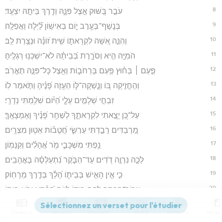
8
עֹבֵ֣ר בַּ֭שּׁוּק אֵ֣צֶל פִּנָּ֑הּ וְדֶ֖רֶךְ בֵּיתָ֣הּ יִצְעָֽד׃
9
בְּנֶֽשֶׁף־בְּעֶ֥רֶב י֑וֹם בְּאִישׁ֥וֹן לַ֝֗יְלָה וַאֲפֵלָֽה׃
10
וְהִנֵּ֣ה אִ֭שָּׁה לִקְרָאת֑וֹ שִׁ֥ית ז֝וֹנָ֗ה וּנְצֻ֥רַת לֵֽב׃
11
הֹמִיָּ֣ה הִ֣יא וְסֹרָ֑רֶת בְּ֝בֵיתָ֗הּ לֹא־יִשְׁכְּנ֥וּ רַגְלֶֽיהָ׃
12
פַּ֤עַם ׀ בַּח֗וּץ פַּ֥עַם בָּרְחֹב֑וֹת וְאֵ֖צֶל כָּל־פִּנָּ֣ה תֶאֱרֹֽב׃
13
וְהֶחֱזִ֣יקָה בּ֭וֹ וְנָ֣שְׁקָה־לּ֑וֹ הֵעֵ֥זָה פָ֝נֶ֗יהָ וַתֹּ֣אמַר לֽוֹ׃
14
זִבְחֵ֣י שְׁלָמִ֣ים עָלָ֑י הַ֝יּ֗וֹם שִׁלַּ֥מְתִּי נְדָרָֽי׃
15
עַל־כֵּ֭ן יָצָ֣אתִי לִקְרָאתֶ֑ךָ לְשַׁחֵ֥ר פָּ֝נֶ֗יךָ וָאֶמְצָאֶֽךָּ׃
16
מַ֭רְבַדִּים רָבַ֣דְתִּי עַרְשִׂ֑י חֲ֝טֻב֗וֹת אֵט֥וּן מִצְרָֽיִם׃
17
נַ֥פְתִּי מִשְׁכָּבִ֑י מֹ֥ר אֲ֝הָלִ֗ים וְקִנָּמֽוֹן׃
18
לְכָ֤ה נִרְוֶ֣ה דֹ֭דִים עַד־הַבֹּ֑קֶר נִ֝תְעַלְּסָ֗ה בָּאֳהָבִֽים׃
19
כִּ֤י אֵ֣ין הָאִ֣ישׁ בְּבֵית֑וֹ הָ֝לַ֗ךְ בְּדֶ֣רֶךְ מֵרָחֽוֹק׃
20
צְֽרוֹר־הַ֭כֶּסֶף לָקַ֣ח בְּיָד֑וֹ לְי֥וֹם הַ֝כֵּ֗סֶא יָבֹ֥א בֵיתֽוֹ׃
21
הִ֭טַּתּוּ בְּרֹ֣ב לִקְחָ֑הּ בְּחֵ֥לֶק שְׂ֝פָתֶ֗יהָ תַּדִּיחֶֽנּוּ׃
Contenus
Versions
Commentaires
Strong
Dictionnaire
22
ה֤וֹלֵ֥ךְ אַחֲרֶ֗יהָ פִּ֫תְאֹ֥ם כְּ֭שׁוֹר אֶל־טָ֣בַח יָב֑וֹא וּ֝כְעֶ֗כֶס אֶל־מוּסַ֥ר אֱוִֽיל׃