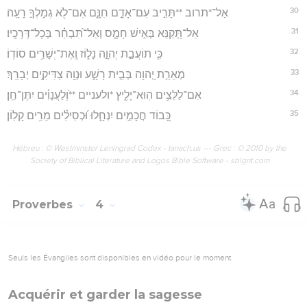
30
אַל־*תרוב **תָּרִ֣יב עִם־אָדָ֣ם חִנָּ֑ם אִם־לֹ֖א גְמָלְךָ֣ רָעָֽה׃
31
אַל־תְּ֭קַנֵּא בְּאִ֣ישׁ חָמָ֑ס וְאַל־תִּ֝בְחַ֗ר בְּכָל־דְּרָכָֽיו׃
32
כִּ֤י תוֹעֲבַ֣ת יְהוָ֣ה נָל֑וֹז וְֽאֶת־יְשָׁרִ֥ים סוֹדֽוֹ׃
33
מְאֵרַ֣ת יְ֭הוָה בְּבֵ֣ית רָשָׁ֑ע וּנְוֵ֖ה צַדִּיקִ֣ים יְבָרֵֽךְ׃
34
אִם־לַלֵּצִ֥ים הֽוּא־יָלִ֑יץ *ולעניים **וְ֝לַעֲנָוִ֗ים יִתֶּן־חֵֽן׃
35
כָּ֭בוֹד חֲכָמִ֣ים יִנְחָ֑לוּ וּ֝כְסִילִ֗ים מֵרִ֥ים קָלֽוֹן׃
Hébreu : © Westminster Leningrad Codex - tanach.us --- Grec : © 2010 by the
Society of Biblical Literature and Logos Bible Software - sblgnt.com
Proverbes
4
Seuls les Évangiles sont disponibles en vidéo pour le moment.
Acquérir et garder la sagesse