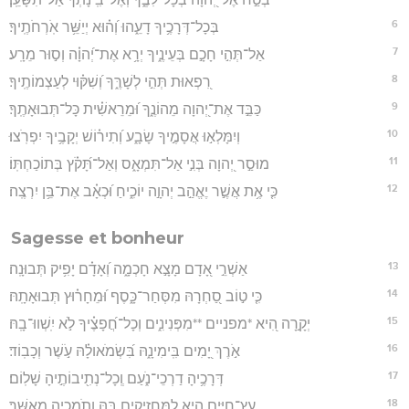
6
בְּכָל־דְּרָכֶ֥יךָ דָעֵ֑הוּ וְ֝ה֗וּא יְיַשֵּׁ֥ר אֹֽרְחֹתֶֽיךָ׃
7
אַל־תְּהִ֣י חָכָ֣ם בְּעֵינֶ֑יךָ יְרָ֥א אֶת־יְ֝הוָ֗ה וְס֣וּר מֵרָֽע׃
8
רִ֭פְאוּת תְּהִ֣י לְשָׁרֶּ֑ךָ וְ֝שִׁקּ֗וּי לְעַצְמוֹתֶֽיךָ׃
9
כַּבֵּ֣ד אֶת־יְ֭הוָה מֵהוֹנֶ֑ךָ וּ֝מֵרֵאשִׁ֗ית כָּל־תְּבוּאָתֶֽךָ׃
10
וְיִמָּלְא֣וּ אֲסָמֶ֣יךָ שָׂבָ֑ע וְ֝תִיר֗וֹשׁ יְקָבֶ֥יךָ יִפְרֹֽצוּ׃
11
מוּסַ֣ר יְ֭הוָה בְּנִ֣י אַל־תִּמְאָ֑ס וְאַל־תָּ֝קֹ֗ץ בְּתוֹכַחְתּֽוֹ׃
12
כִּ֤י אֶ֥ת אֲשֶׁ֣ר יֶאֱהַ֣ב יְהוָ֣ה יוֹכִ֑יחַ וּ֝כְאָ֗ב אֶת־בֵּ֥ן יִרְצֶֽה׃
Sagesse et bonheur
13
אַשְׁרֵ֣י אָ֭דָם מָצָ֣א חָכְמָ֑ה וְ֝אָדָ֗ם יָפִ֥יק תְּבוּנָֽה׃
14
כִּ֤י ט֣וֹב סַ֭חְרָהּ מִסְּחַר־כָּ֑סֶף וּ֝מֵחָר֗וּץ תְּבוּאָתָֽהּ׃
15
יְקָ֣רָה הִ֭יא *מפניים **מִפְּנִינִ֑ים וְכָל־חֲ֝פָצֶ֗יךָ לֹ֣א יִֽשְׁווּ־בָֽהּ׃
16
אֹ֣רֶךְ יָ֭מִים בִּֽימִינָ֑הּ בִּ֝שְׂמֹאולָ֗הּ עֹ֣שֶׁר וְכָבֽוֹד׃
17
דְּרָכֶ֥יהָ דַרְכֵי־נֹ֑עַם וְֽכָל־נְתִ֖יבוֹתֶ֣יהָ שָׁלֽוֹם׃
18
עֵץ־חַיִּ֣ים הִ֭יא לַמַּחֲזִיקִ֣ים בָּ֑הּ וְֽתֹמְכֶ֥יהָ מְאֻשָּֽׁר׃