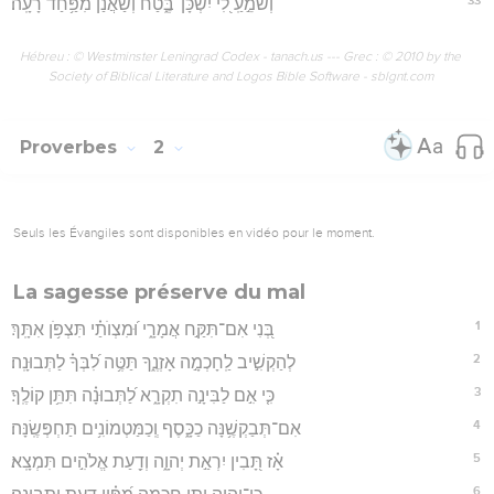
וְשֹׁמֵ֣עַֽ לִ֭י יִשְׁכָּן־בֶּ֑טַח וְ֝שַׁאֲנַ֗ן מִפַּ֥חַד רָעָֽה׃
Hébreu : © Westminster Leningrad Codex - tanach.us --- Grec : © 2010 by the
Society of Biblical Literature and Logos Bible Software - sblgnt.com
Proverbes
2
Seuls les Évangiles sont disponibles en vidéo pour le moment.
La sagesse préserve du mal
1
בְּ֭נִי אִם־תִּקַּ֣ח אֲמָרָ֑י וּ֝מִצְוֺתַ֗י תִּצְפֹּ֥ן אִתָּֽךְ׃
2
לְהַקְשִׁ֣יב לַֽחָכְמָ֣ה אָזְנֶ֑ךָ תַּטֶּ֥ה לִ֝בְּךָ֗ לַתְּבוּנָֽה׃
3
כִּ֤י אִ֣ם לַבִּינָ֣ה תִקְרָ֑א לַ֝תְּבוּנָ֗ה תִּתֵּ֥ן קוֹלֶֽךָ׃
4
אִם־תְּבַקְשֶׁ֥נָּה כַכָּ֑סֶף וְֽכַמַּטְמוֹנִ֥ים תַּחְפְּשֶֽׂנָּה׃
5
אָ֗ז תָּ֭בִין יִרְאַ֣ת יְהוָ֑ה וְדַ֖עַת אֱלֹהִ֣ים תִּמְצָֽא׃
6