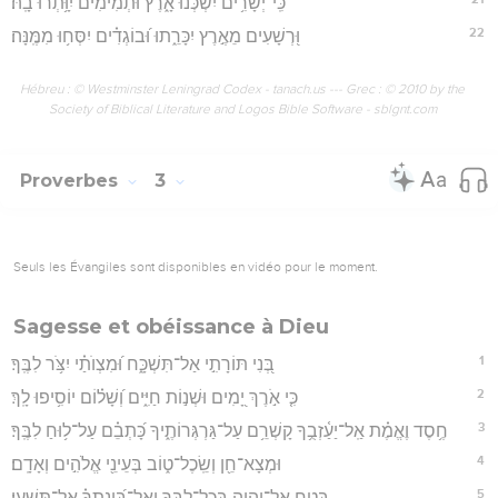
כִּֽי־יְשָׁרִ֥ים יִשְׁכְּנוּ אָ֑רֶץ וּ֝תְמִימִ֗ים יִוָּ֥תְרוּ בָֽהּ׃
22
וּ֭רְשָׁעִים מֵאֶ֣רֶץ יִכָּרֵ֑תוּ וּ֝בוֹגְדִ֗ים יִסְּח֥וּ מִמֶּֽנָּה׃
Hébreu : © Westminster Leningrad Codex - tanach.us --- Grec : © 2010 by the
Society of Biblical Literature and Logos Bible Software - sblgnt.com
Proverbes
3
Seuls les Évangiles sont disponibles en vidéo pour le moment.
Sagesse et obéissance à Dieu
1
בְּ֭נִי תּוֹרָתִ֣י אַל־תִּשְׁכָּ֑ח וּ֝מִצְוֺתַ֗י יִצֹּ֥ר לִבֶּֽךָ׃
2
כִּ֤י אֹ֣רֶךְ יָ֭מִים וּשְׁנ֣וֹת חַיִּ֑ים וְ֝שָׁל֗וֹם יוֹסִ֥יפוּ לָֽךְ׃
3
חֶ֥סֶד וֶאֱמֶ֗ת אַֽל־יַעַ֫זְבֻ֥ךָ קָשְׁרֵ֥ם עַל־גַּרְגְּרוֹתֶ֑יךָ כָּ֝תְבֵ֗ם עַל־ל֥וּחַ לִבֶּֽךָ׃
4
וּמְצָא־חֵ֖ן וְשֵֽׂכֶל־ט֑וֹב בְּעֵינֵ֖י אֱלֹהִ֣ים וְאָדָֽם׃
5
בְּטַ֣ח אֶל־יְ֭הוָה בְּכָל־לִבֶּ֑ךָ וְאֶל־בִּֽ֝ינָתְךָ֗ אַל־תִּשָּׁעֵֽן׃