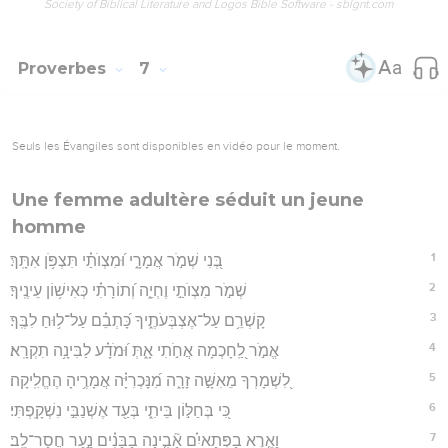
Society of Biblical Literature and Logos Bible Software - sblgnt.com
Proverbes
7
Seuls les Évangiles sont disponibles en vidéo pour le moment.
Une femme adultère séduit un jeune
homme
1
בְּ֭נִי שְׁמֹ֣ר אֲמָרָ֑י וּ֝מִצְוֺתַ֗י תִּצְפֹּ֥ן אִתָּֽךְ׃
2
שְׁמֹ֣ר מִצְוֺתַ֣י וֶחְיֵ֑ה וְ֝תוֹרָתִ֗י כְּאִישׁ֥וֹן עֵינֶֽיךָ׃
3
קָשְׁרֵ֥ם עַל־אֶצְבְּעֹתֶ֑יךָ כָּ֝תְבֵ֗ם עַל־ל֥וּחַ לִבֶּֽךָ׃
4
אֱמֹ֣ר לַֽ֭חָכְמָה אֲחֹ֣תִי אָ֑תְּ וּ֝מֹדָ֗ע לַבִּינָ֥ה תִקְרָֽא׃
5
לִ֭שְׁמָרְךָ מֵאִשָּׁ֣ה זָרָ֑ה מִ֝נָּכְרִיָּ֗ה אֲמָרֶ֥יהָ הֶחֱלִֽיקָה׃
6
כִּ֭י בְּחַלּ֣וֹן בֵּיתִ֑י בְּעַ֖ד אֶשְׁנַבִּ֣י נִשְׁקָֽפְתִּי׃
7
וָאֵ֤רֶא בַפְּתָאיִ֗ם אָ֘בִ֤ינָה בַבָּנִ֗ים נַ֣עַר חֲסַר־לֵֽב׃