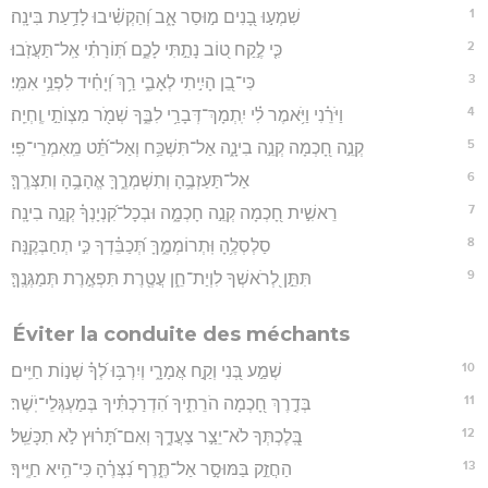
1
שִׁמְע֣וּ בָ֭נִים מ֣וּסַר אָ֑ב וְ֝הַקְשִׁ֗יבוּ לָדַ֥עַת בִּינָֽה׃
2
כִּ֤י לֶ֣קַח ט֭וֹב נָתַ֣תִּי לָכֶ֑ם תּֽ֝וֹרָתִ֗י אַֽל־תַּעֲזֹֽבוּ׃
3
כִּי־בֵ֭ן הָיִ֣יתִי לְאָבִ֑י רַ֥ךְ וְ֝יָחִ֗יד לִפְנֵ֥י אִמִּֽי׃
4
וַיֹּרֵ֗נִי וַיֹּ֥אמֶר לִ֗י יִֽתְמָךְ־דְּבָרַ֥י לִבֶּ֑ךָ שְׁמֹ֖ר מִצְוֺתַ֣י וֶֽחְיֵֽה׃
5
קְנֵ֣ה חָ֭כְמָה קְנֵ֣ה בִינָ֑ה אַל־תִּשְׁכַּ֥ח וְאַל־תֵּ֝֗ט מֵֽאִמְרֵי־פִֽי׃
6
אַל־תַּעַזְבֶ֥הָ וְתִשְׁמְרֶ֑ךָּ אֱהָבֶ֥הָ וְתִצְּרֶֽךָּ׃
7
רֵאשִׁ֣ית חָ֭כְמָה קְנֵ֣ה חָכְמָ֑ה וּבְכָל־קִ֝נְיָנְךָ֗ קְנֵ֣ה בִינָֽה׃
8
סַלְסְלֶ֥הָ וּֽתְרוֹמְמֶ֑ךָּ תְּ֝כַבֵּ֗דְךָ כִּ֣י תְחַבְּקֶֽנָּה׃
9
תִּתֵּ֣ן לְ֭רֹאשְׁךָ לִוְיַת־חֵ֑ן עֲטֶ֖רֶת תִּפְאֶ֣רֶת תְּמַגְּנֶֽךָּ׃
Éviter la conduite des méchants
10
שְׁמַ֣ע בְּ֭נִי וְקַ֣ח אֲמָרָ֑י וְיִרְבּ֥וּ לְ֝ךָ֗ שְׁנ֣וֹת חַיִּֽים׃
11
בְּדֶ֣רֶךְ חָ֭כְמָה הֹרֵתִ֑יךָ הִ֝דְרַכְתִּ֗יךָ בְּמַעְגְּלֵי־יֹֽשֶׁר׃
12
בְּֽ֭לֶכְתְּךָ לֹא־יֵצַ֣ר צַעֲדֶ֑ךָ וְאִם־תָּ֝ר֗וּץ לֹ֣א תִכָּשֵֽׁל׃
13
הַחֲזֵ֣ק בַּמּוּסָ֣ר אַל־תֶּ֑רֶף נִ֝צְּרֶ֗הָ כִּי־הִ֥יא חַיֶּֽיךָ׃