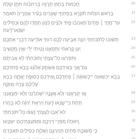
20
חָ֭כְמוֹת בַּח֣וּץ תָּרֹ֑נָּה בָּ֝רְחֹב֗וֹת תִּתֵּ֥ן קוֹלָֽהּ׃
21
בְּרֹ֥אשׁ הֹמִיּ֗וֹת תִּ֫קְרָ֥א בְּפִתְחֵ֖י שְׁעָרִ֥ים בָּעִ֗יר אֲמָרֶ֥יהָ תֹאמֵֽר׃
22
עַד־מָתַ֣י ׀ פְּתָיִם֮ תְּֽאֵהֲב֫וּ פֶ֥תִי וְלֵצִ֗ים לָ֭צוֹן חָמְד֣וּ לָהֶ֑ם וּ֝כְסִילִ֗ים
יִשְׂנְאוּ־דָֽעַת׃
23
תָּשׁ֗וּבוּ לְֽת֫וֹכַחְתִּ֥י הִנֵּ֤ה אַבִּ֣יעָה לָכֶ֣ם רוּחִ֑י אוֹדִ֖יעָה דְבָרַ֣י אֶתְכֶֽם׃
24
יַ֣עַן קָ֭רָאתִי וַתְּמָאֵ֑נוּ נָטִ֥יתִי יָ֝דִ֗י וְאֵ֣ין מַקְשִֽׁיב׃
25
וַתִּפְרְע֥וּ כָל־עֲצָתִ֑י וְ֝תוֹכַחְתִּ֗י לֹ֣א אֲבִיתֶֽם׃
26
גַּם־אֲ֭נִי בְּאֵידְכֶ֣ם אֶשְׂחָ֑ק אֶ֝לְעַ֗ג בְּבֹ֣א פַחְדְּכֶֽם׃
27
בְּבֹ֤א *כשאוה **כְשׁוֹאָ֨ה ׀ פַּחְדְּכֶ֗ם וְֽ֭אֵידְכֶם כְּסוּפָ֣ה יֶאֱתֶ֑ה בְּבֹ֥א
עֲ֝לֵיכֶ֗ם צָרָ֥ה וְצוּקָֽה׃
28
אָ֣ז יִ֭קְרָאֻנְנִי וְלֹ֣א אֶֽעֱנֶ֑ה יְ֝שַׁחֲרֻ֗נְנִי וְלֹ֣א יִמְצָאֻֽנְנִי׃
29
תַּ֭חַת כִּי־שָׂ֣נְאוּ דָ֑עַת וְיִרְאַ֥ת יְ֝הֹוָ֗ה לֹ֣א בָחָֽרוּ׃
30
לֹא־אָב֥וּ לַעֲצָתִ֑י נָ֝אֲצ֗וּ כָּל־תּוֹכַחְתִּֽי׃
31
וְֽ֭יֹאכְלוּ מִפְּרִ֣י דַרְכָּ֑ם וּֽמִמֹּעֲצֹ֖תֵיהֶ֣ם יִשְׂבָּֽעוּ׃
32
כִּ֤י מְשׁוּבַ֣ת פְּתָיִ֣ם תַּֽהַרְגֵ֑ם וְשַׁלְוַ֖ת כְּסִילִ֣ים תְּאַבְּדֵֽם׃
33