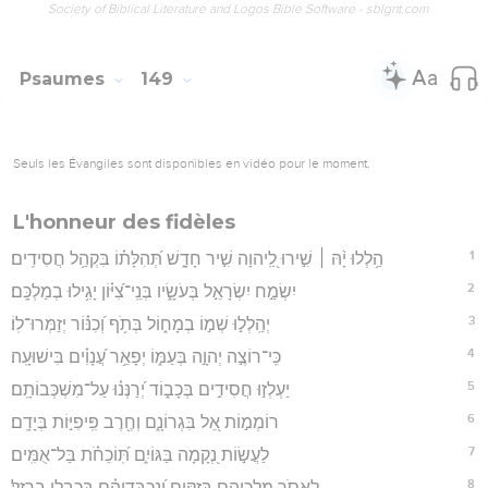
Society of Biblical Literature and Logos Bible Software - sblgnt.com
Psaumes
149
Seuls les Évangiles sont disponibles en vidéo pour le moment.
L'honneur des fidèles
1
הַ֥לְלוּ יָ֨הּ ׀ שִׁ֣ירוּ לַֽ֭יהוָה שִׁ֣יר חָדָ֑שׁ תְּ֝הִלָּת֗וֹ בִּקְהַ֥ל חֲסִידִֽים׃
2
יִשְׂמַ֣ח יִשְׂרָאֵ֣ל בְּעֹשָׂ֑יו בְּנֵֽי־צִ֝יּ֗וֹן יָגִ֥ילוּ בְמַלְכָּֽם׃
3
יְהַֽלְל֣וּ שְׁמ֣וֹ בְמָח֑וֹל בְּתֹ֥ף וְ֝כִנּ֗וֹר יְזַמְּרוּ־לֽוֹ׃
4
כִּֽי־רוֹצֶ֣ה יְהוָ֣ה בְּעַמּ֑וֹ יְפָאֵ֥ר עֲ֝נָוִ֗ים בִּישׁוּעָֽה׃
5
יַעְלְז֣וּ חֲסִידִ֣ים בְּכָב֑וֹד יְ֝רַנְּנ֗וּ עַל־מִשְׁכְּבוֹתָֽם׃
6
רוֹמְמ֣וֹת אֵ֭ל בִּגְרוֹנָ֑ם וְחֶ֖רֶב פִּֽיפִיּ֣וֹת בְּיָדָֽם׃
7
לַעֲשׂ֣וֹת נְ֭קָמָה בַּגּוֹיִ֑ם תּֽ֝וֹכֵחֹ֗ת בַּל־אֻמִּֽים׃
8
לֶאְסֹ֣ר מַלְכֵיהֶ֣ם בְּזִקִּ֑ים וְ֝נִכְבְּדֵיהֶ֗ם בְּכַבְלֵ֥י בַרְזֶֽל׃