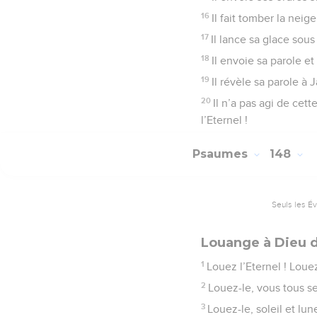
16
Il fait tomber la neig
17
Il lance sa glace sous
18
Il envoie sa parole et 
19
Il révèle sa parole à 
20
Il n’a pas agi de cet
l’Eternel !
Psaumes
148
Seuls les É
Louange à Dieu da
1
Louez l’Eternel ! Louez
2
Louez-le, vous tous se
3
Louez-le, soleil et lun