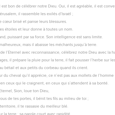
il est bon de célébrer notre Dieu. Oui, il est agréable, il est conv
érusalem, il rassemble les exilés d’Israël ;
le cœur brisé et panse leurs blessures.
es étoiles et leur donne à toutes un nom.
nd, puissant par sa force. Son intelligence est sans limite.
 malheureux, mais il abaisse les méchants jusqu’à terre.
de l’Eternel avec reconnaissance, célébrez notre Dieu avec la ha
ages, il prépare la pluie pour la terre, il fait pousser l’herbe sur 
au bétail et aux petits du corbeau quand ils crient.
ur du cheval qu’il apprécie, ce n’est pas aux mollets de l’homme qu
r en ceux qui le craignent, en ceux qui s’attendent à sa bonté.
Eternel, Sion, loue ton Dieu,
rous de tes portes, il bénit tes fils au milieu de toi ;
territoire, il te rassasie du meilleur blé.
r la terre : sa parole court avec rapidité.