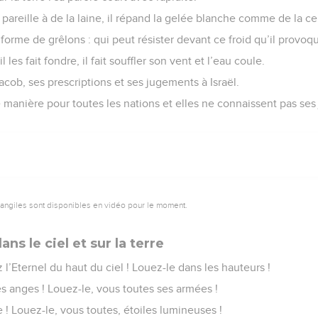
e pareille à de la laine, il répand la gelée blanche comme de la c
 forme de grêlons : qui peut résister devant ce froid qu’il provoq
il les fait fondre, il fait souffler son vent et l’eau coule.
Jacob, ses prescriptions et ses jugements à Israël.
te manière pour toutes les nations et elles ne connaissent pas s
vangiles sont disponibles en vidéo pour le moment.
ns le ciel et sur la terre
 l’Eternel du haut du ciel ! Louez-le dans les hauteurs !
s anges ! Louez-le, vous toutes ses armées !
e ! Louez-le, vous toutes, étoiles lumineuses !