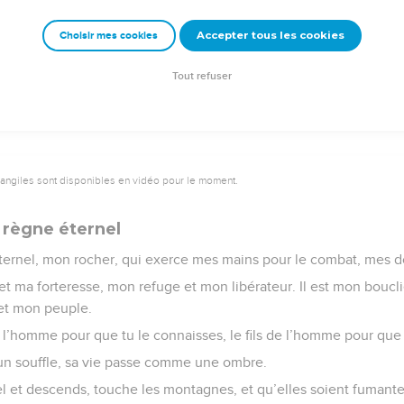
ernel, rends-moi la vie ! Dans ta justice, délivre-moi de la détre
Accepter tous les cookies
Choisir mes cookies
 mes ennemis au silence et fais disparaître tous mes adversaires, 
Tout refuser
vangiles sont disponibles en vidéo pour le moment.
 règne éternel
Eternel, mon rocher, qui exerce mes mains pour le combat, mes doi
 et ma forteresse, mon refuge et mon libérateur. Il est mon bouclie
et mon peuple.
 l’homme pour que tu le connaisses, le fils de l’homme pour que 
un souffle, sa vie passe comme une ombre.
iel et descends, touche les montagnes, et qu’elles soient fumante