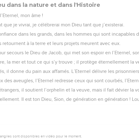
u dans la nature et dans l'Histoire
 l’Eternel, mon âme !
nt que je vivrai, je célébrerai mon Dieu tant que j’existerai.
onfiance dans les grands, dans les hommes qui sont incapables d
ls retournent à la terre et leurs projets meurent avec eux.
ur secours le Dieu de Jacob, qui met son espoir en l’Eternel, so
 terre, la mer et tout ce qui s’y trouve ; il protège éternellement la v
més, il donne du pain aux affamés. L’Eternel délivre les prisonniers
ux des aveugles, l’Eternel redresse ceux qui sont courbés, l’Etern
trangers, il soutient l’orphelin et la veuve, mais il fait dévier la
ellement. Il est ton Dieu, Sion, de génération en génération ! Lou
vangiles sont disponibles en vidéo pour le moment.