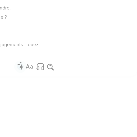
endre.
ue ?
es jugements. Louez