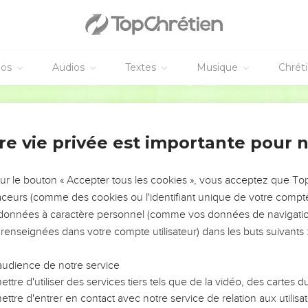
el, écoute ma prière, prête l’oreille à mes supplications, réponds
éos
Audios
Textes
Musique
Chrét
t avec ton serviteur, car aucun vivant n’est juste devant toi.
il veut me terrasser ; il me fait habiter dans les ténèbres comm
Segond 21
 en moi, mon cœur est consterné au fond de moi.
re vie privée est importante pour 
rs passés, je pense à toute ton activité, je réfléchis au travail d
s toi, je soupire après toi comme une terre assoiffée. – Pause.
sur le bouton « Accepter tous les cookies », vous acceptez que T
nel, car mon esprit s’épuise. Ne me cache pas ton visage, car je 
traceurs (comme des cookies ou l'identifiant unique de votre compte 
ns la tombe.
s données à caractère personnel (comme vos données de navigatio
 renseignées dans votre compte utilisateur) dans les buts suivants 
 entendre ta bonté, car je me confie en toi ! Fais-moi connaître l
e vers toi !
audience de notre service
nemis, Eternel ! C’est en toi que je cherche un refuge.
ttre d'utiliser des services tiers tels que de la vidéo, des cartes
ta volonté, car c’est toi qui es mon Dieu. Que ton bon Esprit me c
ttre d'entrer en contact avec notre service de relation aux utilisat