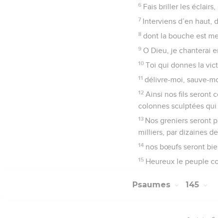
6
Fais briller les éclai
7
Interviens d’en haut,
8
dont la bouche est men
9
O Dieu, je chanterai e
10
Toi qui donnes la vic
11
délivre-moi, sauve-mo
12
Ainsi nos fils seront
colonnes sculptées qui 
13
Nos greniers seront p
milliers, par dizaines 
14
nos bœufs seront bien
15
Heureux le peuple com
Psaumes
145