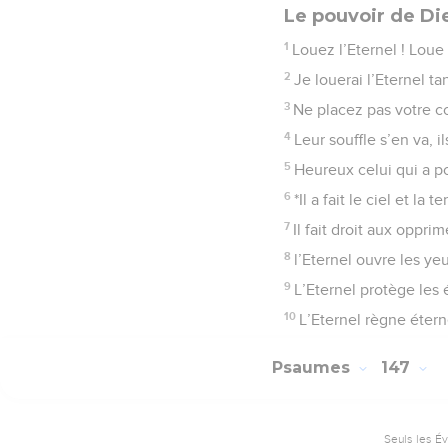
Le pouvoir de Die
1
Louez l’Eternel ! Loue
2
Je louerai l’Eternel ta
3
Ne placez pas votre c
4
Leur souffle s’en va, i
5
Heureux celui qui a po
6
*Il a fait le ciel et la
7
Il fait droit aux oppri
8
l’Eternel ouvre les ye
9
L’Eternel protège les é
10
L’Eternel règne étern
Psaumes
147
Seuls les É