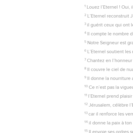
1
Louez l’Eternel ! Oui, 
2
L’Eternel reconstruit J
3
il guérit ceux qui ont 
4
Il compte le nombre d
5
Notre Seigneur est gra
6
L’Eternel soutient les
7
Chantez en l’honneur 
8
Il couvre le ciel de nu
9
Il donne la nourriture 
10
Ce n’est pas la vigue
11
l’Eternel prend plaisi
12
Jérusalem, célèbre l’
13
car il renforce les ver
14
il donne la paix à ton 
15
Il envoie ses ordres su