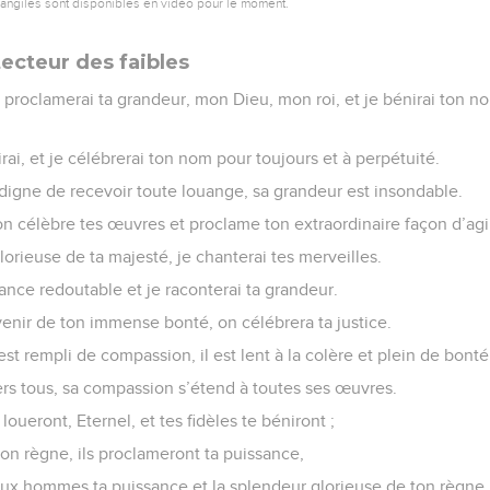
vangiles sont disponibles en vidéo pour le moment.
ecteur des faibles
proclamerai ta grandeur, mon Dieu, mon roi, et je bénirai ton no
rai, et je célébrerai ton nom pour toujours et à perpétuité.
 digne de recevoir toute louange, sa grandeur est insondable.
 célèbre tes œuvres et proclame ton extraordinaire façon d’agir
glorieuse de ta majesté, je chanterai tes merveilles.
ance redoutable et je raconterai ta grandeur.
enir de ton immense bonté, on célébrera ta justice.
l est rempli de compassion, il est lent à la colère et plein de bonté
ers tous, sa compassion s’étend à toutes ses œuvres.
oueront, Eternel, et tes fidèles te béniront ;
e ton règne, ils proclameront ta puissance,
 aux hommes ta puissance et la splendeur glorieuse de ton règne.