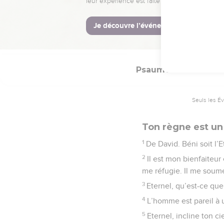
11
A cause de ton nom, Et
12
Dans ta bonté, réduis
serviteur !
Psaumes
144
Seuls les É
Ton règne est un
1
De David. Béni soit l’
2
Il est mon bienfaiteur
me réfugie. Il me soum
3
Eternel, qu’est-ce que
4
L’homme est pareil à 
5
Eternel, incline ton c