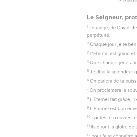
Seuls les É
Le Seigneur, prot
1
Louange, de David. Je 
perpétuité.
2
Chaque jour je te béni
3
L’Eternel est grand et
4
Que chaque génération
5
Je dirai la splendeur 
6
On parlera de ta puiss
7
On proclamera le souv
8
L’Eternel fait grâce, i
9
L’Eternel est bon env
10
Toutes tes œuvres te l
11
ils diront la gloire d
12
pour faire connaître