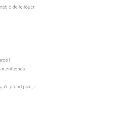
enable de le louer.
rpe !
les montagnes.
’il prend plaisir :