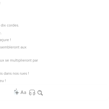
!
 dix cordes.
,
rjure !
essembleront aux
ux se multiplieront par
s dans nos rues !
eu !