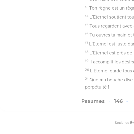
13
Ton règne est un règn
14
L’Eternel soutient to
15
Tous regardent avec e
16
Tu ouvres ta main et 
17
L’Eternel est juste d
18
L’Eternel est près de 
19
Il accomplit les désir
20
L’Eternel garde tous 
21
Que ma bouche dise la
perpétuité !
Psaumes
146
Seuls les É