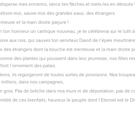
rs, disperse mes ennemis, lance tes flèches et mets-les en déroute 
 délivre-moi, sauve-moi des grandes eaux, des étrangers
teuse et la main droite parjure !
n ton honneur un cantique nouveau, je te célébrerai sur le luth à
toire aux rois, qui sauves ton serviteur David de l’épée meurtrière
i des étrangers dont la bouche est menteuse et la main droite pa
 comme des plantes qui poussent dans leur jeunesse, nos filles r
font l’ornement des palais.
leins, ils regorgeront de toutes sortes de provisions. Nos troupea
de milliers, dans nos campagnes,
 gros. Pas de brèche dans nos murs ni de déportation, pas de cri
blé de ces bienfaits, heureux le peuple dont l’Eternel est le Di