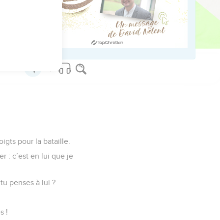
sse !
car je suis ton
gts pour la bataille.
r : c’est en lui que je
tu penses à lui ?
s !