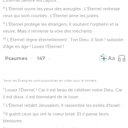
L'Éternel délivre les captifs ;
8
L'Éternel ouvre les yeux des aveugles ; L'Éternel redresse
ceux qui sont courbés ; L'Éternel aime les justes.
9
L'Éternel protège les étrangers, Il soutient l'orphelin et la
veuve, Mais il renverse la voie des méchants.
10
L'Éternel règne éternellement ; Ton Dieu, ô Sion ! subsiste
d'âge en âge ! Louez l'Éternel !
Psaumes
147
Seuls les Évangiles sont disponibles en vidéo pour le moment.
1
Louez l'Éternel ! Car il est beau de célébrer notre Dieu, Car
il est doux, il est bienséant de le louer.
2
L'Éternel rebâtit Jérusalem, Il rassemble les exilés d'Israël ;
3
Il guérit ceux qui ont le coeur brisé, Et il panse leurs
blessures.