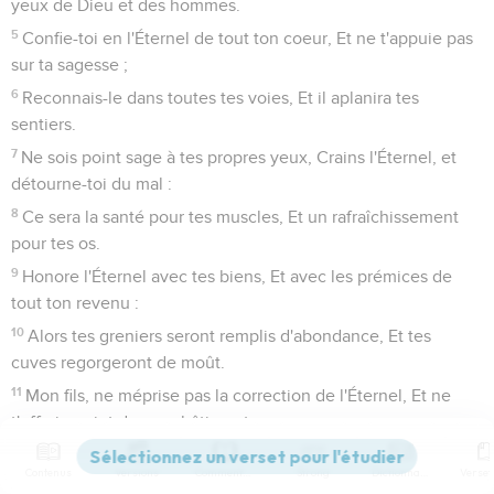
yeux de Dieu et des hommes.
5
Confie-toi en l'Éternel de tout ton coeur, Et ne t'appuie pas
sur ta sagesse ;
6
Reconnais-le dans toutes tes voies, Et il aplanira tes
sentiers.
7
Ne sois point sage à tes propres yeux, Crains l'Éternel, et
détourne-toi du mal :
8
Ce sera la santé pour tes muscles, Et un rafraîchissement
pour tes os.
9
Honore l'Éternel avec tes biens, Et avec les prémices de
tout ton revenu :
10
Alors tes greniers seront remplis d'abondance, Et tes
cuves regorgeront de moût.
11
Mon fils, ne méprise pas la correction de l'Éternel, Et ne
t'effraie point de ses châtiments ;
12
Car l'Éternel châtie celui qu'il aime, Comme un père
Contenus
Versions
Commentaires
Strong
Dictionnaire
l'enfant qu'il chérit.