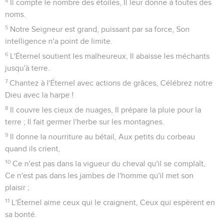
4
Il compte le nombre des étoiles, Il leur donne à toutes des
noms.
5
Notre Seigneur est grand, puissant par sa force, Son
intelligence n'a point de limite.
6
L'Éternel soutient les malheureux, Il abaisse les méchants
jusqu'à terre.
7
Chantez à l'Éternel avec actions de grâces, Célébrez notre
Dieu avec la harpe !
8
Il couvre les cieux de nuages, Il prépare la pluie pour la
terre ; Il fait germer l'herbe sur les montagnes.
9
Il donne la nourriture au bétail, Aux petits du corbeau
quand ils crient,
10
Ce n'est pas dans la vigueur du cheval qu'il se complaît,
Ce n'est pas dans les jambes de l'homme qu'il met son
plaisir ;
11
L'Éternel aime ceux qui le craignent, Ceux qui espèrent en
sa bonté.