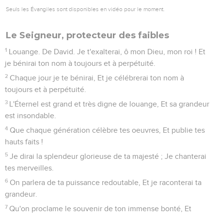
Seuls les Évangiles sont disponibles en vidéo pour le moment.
Le Seigneur, protecteur des faibles
1
Louange. De David. Je t'exalterai, ô mon Dieu, mon roi ! Et
je bénirai ton nom à toujours et à perpétuité.
2
Chaque jour je te bénirai, Et je célébrerai ton nom à
toujours et à perpétuité.
3
L'Éternel est grand et très digne de louange, Et sa grandeur
est insondable.
4
Que chaque génération célèbre tes oeuvres, Et publie tes
hauts faits !
5
Je dirai la splendeur glorieuse de ta majesté ; Je chanterai
tes merveilles.
6
On parlera de ta puissance redoutable, Et je raconterai ta
grandeur.
7
Qu'on proclame le souvenir de ton immense bonté, Et