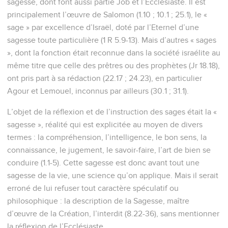
sagesse, dont font aussi partie Job et l’Ecclésiaste. Il est
principalement l’œuvre de Salomon (1.10 ; 10.1 ; 25.1), le «
sage » par excellence d’Israël, doté par l’Eternel d’une
sagesse toute particulière (1 R 5.9-13). Mais d’autres « sages
», dont la fonction était reconnue dans la société israélite au
même titre que celle des prêtres ou des prophètes (Jr 18.18),
ont pris part à sa rédaction (22.17 ; 24.23), en particulier
Agour et Lemouel, inconnus par ailleurs (30.1 ; 31.1).
L’objet de la réflexion et de l’instruction des sages était la «
sagesse », réalité qui est explicitée au moyen de divers
termes : la compréhension, l’intelligence, le bon sens, la
connaissance, le jugement, le savoir-faire, l’art de bien se
conduire (1.1-5). Cette sagesse est donc avant tout une
sagesse de la vie, une science qu’on applique. Mais il serait
erroné de lui refuser tout caractère spéculatif ou
philosophique : la description de la Sagesse, maître
d’œuvre de la Création, l’interdit (8.22-36), sans mentionner
la réflexion de l’Ecclésiaste.