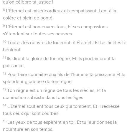
qu'on célèbre ta justice !
8
L'Éternel est miséricordieux et compatissant, Lent à la
colère et plein de bonté.
9
L'Éternel est bon envers tous, Et ses compassions
s'étendent sur toutes ses oeuvres.
10
Toutes tes oeuvres te loueront, ô Éternel ! Et tes fidèles te
béniront.
11
Ils diront la gloire de ton règne, Et ils proclameront ta
puissance,
12
Pour faire connaître aux fils de l'homme ta puissance Et la
splendeur glorieuse de ton règne.
13
Ton règne est un règne de tous les siècles, Et ta
domination subsiste dans tous les âges.
14
L'Éternel soutient tous ceux qui tombent, Et il redresse
tous ceux qui sont courbés.
15
Les yeux de tous espèrent en toi, Et tu leur donnes la
nourriture en son temps.