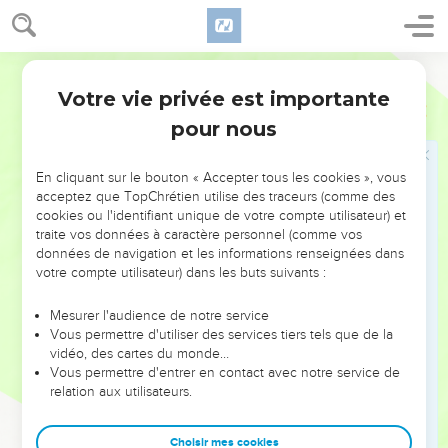
Votre vie privée est importante
pour nous
NE MANQUEZ PAS L’ÉVÉNEMENT
En cliquant sur le bouton « Accepter tous les cookies », vous
DE L’ANNÉE !
acceptez que TopChrétien utilise des traceurs (comme des
cookies ou l'identifiant unique de votre compte utilisateur) et
ET SI LEURS ERREURS POUVAIENT VOUS ÉVITER LES
traite vos données à caractère personnel (comme vos
VOTRES ?
données de navigation et les informations renseignées dans
votre compte utilisateur) dans les buts suivants :
On admire souvent les leaders pour leurs réussites, leur impact,
leur foi ou leur vision. Mais on voit moins les doutes, les erreurs
Mesurer l'audience de notre service
Vous permettre d'utiliser des services tiers tels que de la
et les saisons difficiles qu'ils ont traversés, alors même que ce
vidéo, des cartes du monde…
sont elles qui les ont façonnés.
Vous permettre d'entrer en contact avec notre service de
relation aux utilisateurs.
Dans cette conférence, leaders, entrepreneurs, et responsables
reviennent sur les erreurs marquantes de leur parcours et les
clés pour avancer avec plus de sagesse afin que leurs erreurs
Choisir mes cookies