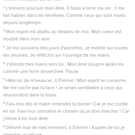
3
L'ennemi poursuit mon âme, Il foule à terre ma vie ; Il me
fait habiter dans les ténèbres, Comme ceux qui sont morts
depuis longtemps.
4
Mon esprit est abattu au dedans de moi, Mon coeur est
troublé dans mon sein.
5
Je me souviens des jours d'autrefois, Je médite sur toutes
tes oeuvres, Je réfléchis sur l'ouvrage de tes mains.
6
J'étends mes mains vers toi ; Mon âme soupire après toi,
comme une terre desséchée. Pause.
7
Hâte-toi de m'exaucer, ô Éternel ! Mon esprit se consume.
Ne me cache pas ta face ! Je serais semblable à ceux qui
descendent dans la fosse.
8
Fais-moi dès le matin entendre ta bonté ! Car je me confie
en toi. Fais-moi connaître le chemin où je dois marcher ! Car
j'élève à toi mon âme.
9
Délivre-moi de mes ennemis, ô Éternel ! Auprès de toi je
cherche un refuge.