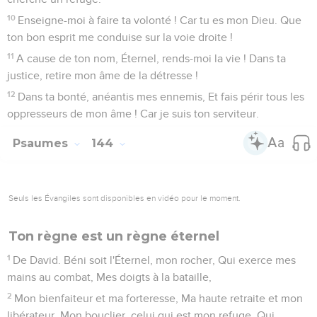
10
Enseigne-moi à faire ta volonté ! Car tu es mon Dieu. Que
ton bon esprit me conduise sur la voie droite !
11
A cause de ton nom, Éternel, rends-moi la vie ! Dans ta
justice, retire mon âme de la détresse !
12
Dans ta bonté, anéantis mes ennemis, Et fais périr tous les
oppresseurs de mon âme ! Car je suis ton serviteur.
Psaumes
144
Seuls les Évangiles sont disponibles en vidéo pour le moment.
Ton règne est un règne éternel
1
De David. Béni soit l'Éternel, mon rocher, Qui exerce mes
mains au combat, Mes doigts à la bataille,
2
Mon bienfaiteur et ma forteresse, Ma haute retraite et mon
libérateur, Mon bouclier, celui qui est mon refuge, Qui