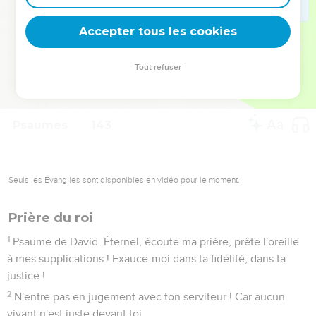
deviennent vos tremplins. Que vous guidiez un ministère, une
équipe, un groupe ou une famille, leur expérience est faite
Accepter tous les cookies
pour vous.
Tout refuser
Je découvre l’événement
Psaumes
143
Seuls les Évangiles sont disponibles en vidéo pour le moment.
Prière du roi
1
Psaume de David. Éternel, écoute ma prière, prête l'oreille
à mes supplications ! Exauce-moi dans ta fidélité, dans ta
justice !
2
N'entre pas en jugement avec ton serviteur ! Car aucun
vivant n'est juste devant toi.