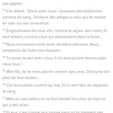
pas gagner.
11
S'ils disent : Viens avec nous ! dressons des embûches,
versons du sang, Tendons des pièges à celui qui se repose
en vain sur son innocence,
12
Engloutissons-les tout vifs, comme le séjour des morts, Et
tout entiers, comme ceux qui descendent dans la fosse ;
13
Nous trouverons toute sorte de biens précieux, Nous
remplirons de butin nos maisons ;
14
Tu auras ta part avec nous, Il n'y aura qu'une bourse pour
nous tous !
15
Mon fils, ne te mets pas en chemin avec eux, Détourne ton
pied de leur sentier ;
16
Car leurs pieds courent au mal, Et ils ont hâte de répandre
le sang.
17
Mais en vain jette-t-on le filet Devant les yeux de tout ce
qui a des ailes ;
18
Et eux, c'est contre leur propre sang qu'ils dressent des