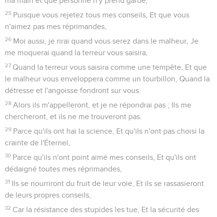
ma main et que personne n'y prend garde,
25
Puisque vous rejetez tous mes conseils, Et que vous
n'aimez pas mes réprimandes,
26
Moi aussi, je rirai quand vous serez dans le malheur, Je
me moquerai quand la terreur vous saisira,
27
Quand la terreur vous saisira comme une tempête, Et que
le malheur vous enveloppera comme un tourbillon, Quand la
détresse et l'angoisse fondront sur vous.
28
Alors ils m'appelleront, et je ne répondrai pas ; Ils me
chercheront, et ils ne me trouveront pas.
29
Parce qu'ils ont haï la science, Et qu'ils n'ont pas choisi la
crainte de l'Éternel,
30
Parce qu'ils n'ont point aimé mes conseils, Et qu'ils ont
dédaigné toutes mes réprimandes,
31
Ils se nourriront du fruit de leur voie, Et ils se rassasieront
de leurs propres conseils,
32
Car la résistance des stupides les tue, Et la sécurité des