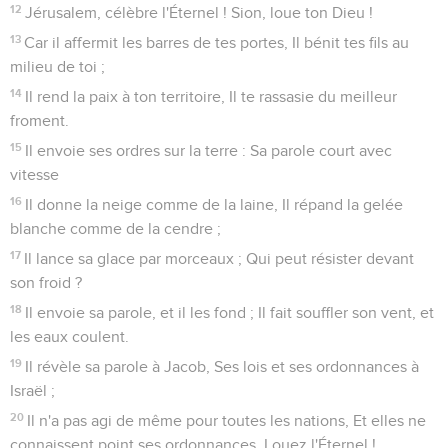
12
Jérusalem, célèbre l'Éternel ! Sion, loue ton Dieu !
13
Car il affermit les barres de tes portes, Il bénit tes fils au
milieu de toi ;
14
Il rend la paix à ton territoire, Il te rassasie du meilleur
froment.
15
Il envoie ses ordres sur la terre : Sa parole court avec
vitesse
16
Il donne la neige comme de la laine, Il répand la gelée
blanche comme de la cendre ;
17
Il lance sa glace par morceaux ; Qui peut résister devant
son froid ?
18
Il envoie sa parole, et il les fond ; Il fait souffler son vent, et
les eaux coulent.
19
Il révèle sa parole à Jacob, Ses lois et ses ordonnances à
Israël ;
20
Il n'a pas agi de même pour toutes les nations, Et elles ne
connaissent point ses ordonnances. Louez l'Éternel !