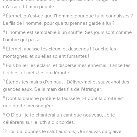
m'assujettit mon peuple !
3
Éternel, qu'est-ce que l'homme, pour que tu le connaisses ?
Le fils de l'homme, pour que tu prennes garde à lui ?
4
L'homme est semblable à un souffle, Ses jours sont comme
l'ombre qui passe.
5
Éternel, abaisse tes cieux, et descends ! Touche les
montagnes, et qu'elles soient fumantes !
6
Fais briller les éclairs, et disperse mes ennemis ! Lance tes
flèches, et mets-les en déroute !
7
Étends tes mains d'en haut ; Délivre-moi et sauve-moi des
grandes eaux, De la main des fils de l'étranger,
8
Dont la bouche profère la fausseté, Et dont la droite est
une droite mensongère.
9
O Dieu ! je te chanterai un cantique nouveau, Je te
célébrerai sur le luth à dix cordes.
10
Toi, qui donnes le salut aux rois, Qui sauvas du glaive