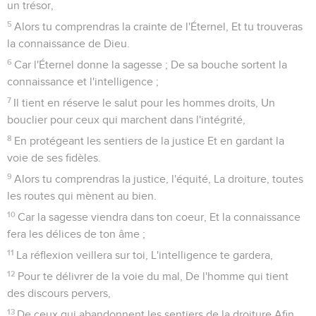
un trésor,
5
Alors tu comprendras la crainte de l'Éternel, Et tu trouveras
la connaissance de Dieu.
6
Car l'Éternel donne la sagesse ; De sa bouche sortent la
connaissance et l'intelligence ;
7
Il tient en réserve le salut pour les hommes droits, Un
bouclier pour ceux qui marchent dans l'intégrité,
8
En protégeant les sentiers de la justice Et en gardant la
voie de ses fidèles.
9
Alors tu comprendras la justice, l'équité, La droiture, toutes
les routes qui mènent au bien.
10
Car la sagesse viendra dans ton coeur, Et la connaissance
fera les délices de ton âme ;
11
La réflexion veillera sur toi, L'intelligence te gardera,
12
Pour te délivrer de la voie du mal, De l'homme qui tient
des discours pervers,
13
De ceux qui abandonnent les sentiers de la droiture Afin