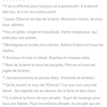
6
Il les a affermis pour toujours et à perpétuité ; Il a donné
des lois, et il ne les violera point.
7
Louez l'Éternel du bas de la terre, Monstres marins, et vous
tous, abîmes,
8
Feu et grêle, neige et brouillards, Vents impétueux, qui
exécutez ses ordres,
9
Montagnes et toutes les collines, Arbres fruitiers et tous les
cèdres,
10
Animaux et tout le bétail, Reptiles et oiseaux ailés,
11
Rois de la terre et tous les peuples, Princes et tous les
juges de la terre,
12
Jeunes hommes et jeunes filles, Vieillards et enfants !
13
Qu'ils louent le nom de l'Éternel ! Car son nom seul est
élevé ; Sa majesté est au-dessus de la terre et des cieux.
14
Il a relevé la force de son peuple : Sujet de louange pour
tous ses fidèles, Pour les enfants d'Israël, du peuple qui est