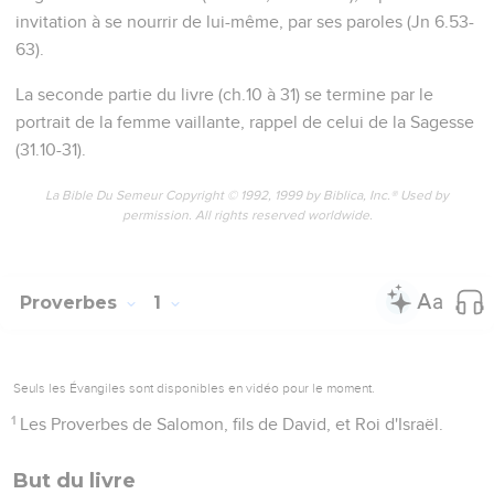
invitation à se nourrir de lui-même, par ses paroles (Jn 6.53-
63).
La seconde partie du livre (ch.10 à 31) se termine par le
portrait de la femme vaillante, rappel de celui de la Sagesse
(31.10-31).
La Bible Du Semeur Copyright © 1992, 1999 by Biblica, Inc.® Used by
permission. All rights reserved worldwide.
Proverbes
1
Seuls les Évangiles sont disponibles en vidéo pour le moment.
1
Les Proverbes de Salomon, fils de David, et Roi d'Israël.
But du livre