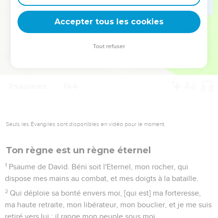
deviennent vos tremplins. Que vous guidiez un ministère, une
équipe, un groupe ou une famille, leur expérience est faite
Accepter tous les cookies
pour vous.
Tout refuser
Je découvre l’événement
Psaumes
144
Seuls les Évangiles sont disponibles en vidéo pour le moment.
Ton règne est un règne éternel
1
Psaume de David. Béni soit l'Eternel, mon rocher, qui
dispose mes mains au combat, et mes doigts à la bataille.
2
Qui déploie sa bonté envers moi, [qui est] ma forteresse,
ma haute retraite, mon libérateur, mon bouclier, et je me suis
retiré vers lui ; il range mon peuple sous moi.