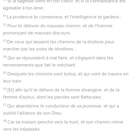
Si la sagesse vient en ton coeur, et si la connaissance est
agréable à ton âme ;
11
La prudence te conservera, et l'intelligence te gardera ;
12
Pour te délivrer du mauvais chemin, et de l'homme
prononçant de mauvais discours.
13
De ceux qui laissent les chemins de la droiture pour
marcher par les voies de ténèbres ;
14
Qui se réjouissent à mal faire, et s'égayent dans les
renversements que fait le méchant.
15
Desquels les chemins sont tortus, et qui vont de travers en
leur train.
16
[Et] afin qu'il te délivre de la femme étrangère, et de la
femme d'autrui, dont les paroles sont flatteuses ;
17
Qui abandonne le conducteur de sa jeunesse, et qui a
oublié l'alliance de son Dieu.
18
Car sa maison penche vers la mort, et son chemin mène
vers les trépassés.