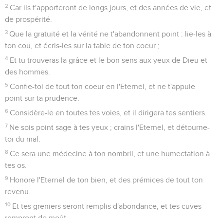
2
Car ils t'apporteront de longs jours, et des années de vie, et
de prospérité.
3
Que la gratuité et la vérité ne t'abandonnent point : lie-les à
ton cou, et écris-les sur la table de ton coeur ;
4
Et tu trouveras la grâce et le bon sens aux yeux de Dieu et
des hommes.
5
Confie-toi de tout ton coeur en l'Eternel, et ne t'appuie
point sur ta prudence.
6
Considère-le en toutes tes voies, et il dirigera tes sentiers.
7
Ne sois point sage à tes yeux ; crains l'Eternel, et détourne-
toi du mal.
8
Ce sera une médecine à ton nombril, et une humectation à
tes os.
9
Honore l'Eternel de ton bien, et des prémices de tout ton
revenu.
10
Et tes greniers seront remplis d'abondance, et tes cuves
rompront de moût.