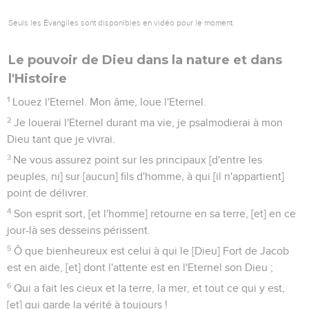
Seuls les Évangiles sont disponibles en vidéo pour le moment.
Le pouvoir de Dieu dans la nature et dans
l'Histoire
1
Louez l'Eternel. Mon âme, loue l'Eternel.
2
Je louerai l'Eternel durant ma vie, je psalmodierai à mon
Dieu tant que je vivrai.
3
Ne vous assurez point sur les principaux [d'entre les
peuples, ni] sur [aucun] fils d'homme, à qui [il n'appartient]
point de délivrer.
4
Son esprit sort, [et l'homme] retourne en sa terre, [et] en ce
jour-là ses desseins périssent.
5
Ô que bienheureux est celui à qui le [Dieu] Fort de Jacob
est en aide, [et] dont l'attente est en l'Eternel son Dieu ;
6
Qui a fait les cieux et la terre, la mer, et tout ce qui y est,
[et] qui garde la vérité à toujours !