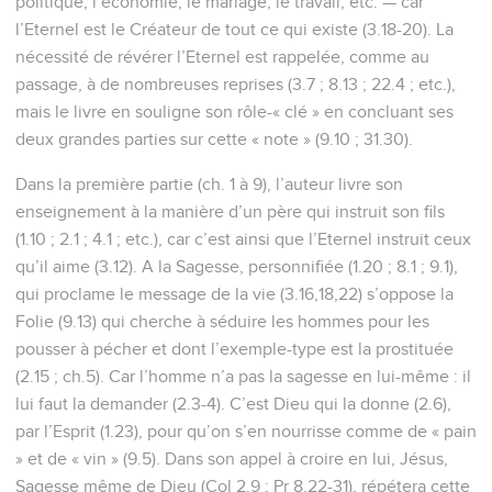
politique, l’économie, le mariage, le travail, etc. — car
l’Eternel est le Créateur de tout ce qui existe (3.18-20). La
nécessité de révérer l’Eternel est rappelée, comme au
passage, à de nombreuses reprises (3.7 ; 8.13 ; 22.4 ; etc.),
mais le livre en souligne son rôle-« clé » en concluant ses
deux grandes parties sur cette « note » (9.10 ; 31.30).
Dans la première partie (ch. 1 à 9), l’auteur livre son
enseignement à la manière d’un père qui instruit son fils
(1.10 ; 2.1 ; 4.1 ; etc.), car c’est ainsi que l’Eternel instruit ceux
qu’il aime (3.12). A la Sagesse, personnifiée (1.20 ; 8.1 ; 9.1),
qui proclame le message de la vie (3.16,18,22) s’oppose la
Folie (9.13) qui cherche à séduire les hommes pour les
pousser à pécher et dont l’exemple-type est la prostituée
(2.15 ; ch.5). Car l’homme n’a pas la sagesse en lui-même : il
lui faut la demander (2.3-4). C’est Dieu qui la donne (2.6),
par l’Esprit (1.23), pour qu’on s’en nourrisse comme de « pain
» et de « vin » (9.5). Dans son appel à croire en lui, Jésus,
Sagesse même de Dieu (Col 2.9 ; Pr 8.22-31), répétera cette