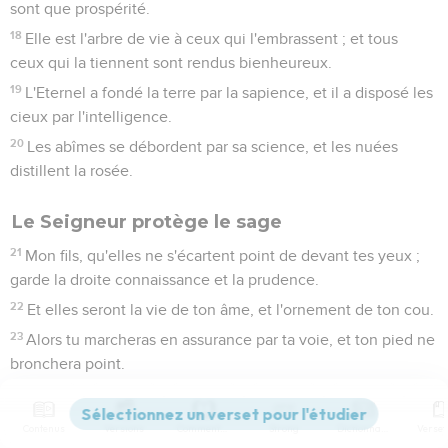
sont que prospérité.
18
Elle est l'arbre de vie à ceux qui l'embrassent ; et tous
ceux qui la tiennent sont rendus bienheureux.
19
L'Eternel a fondé la terre par la sapience, et il a disposé les
cieux par l'intelligence.
20
Les abîmes se débordent par sa science, et les nuées
distillent la rosée.
Le Seigneur protège le sage
21
Mon fils, qu'elles ne s'écartent point de devant tes yeux ;
garde la droite connaissance et la prudence.
22
Et elles seront la vie de ton âme, et l'ornement de ton cou.
23
Alors tu marcheras en assurance par ta voie, et ton pied ne
bronchera point.
24
Si tu te couches, tu n'auras point de frayeur, et quand tu te
seras couché ton sommeil sera doux.
Contenus
Versions
Commentaires
Strong
Dictionnaire
25
Ne crains point la frayeur subite, ni la ruine des méchants,