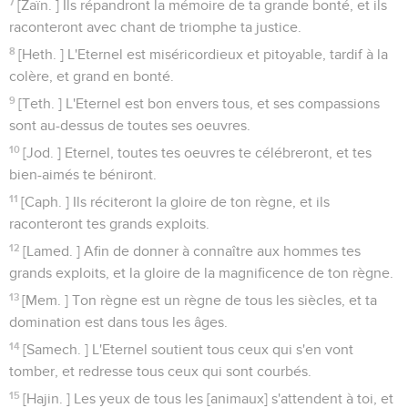
7
[Zaïn. ] Ils répandront la mémoire de ta grande bonté, et ils
raconteront avec chant de triomphe ta justice.
8
[Heth. ] L'Eternel est miséricordieux et pitoyable, tardif à la
colère, et grand en bonté.
9
[Teth. ] L'Eternel est bon envers tous, et ses compassions
sont au-dessus de toutes ses oeuvres.
10
[Jod. ] Eternel, toutes tes oeuvres te célébreront, et tes
bien-aimés te béniront.
11
[Caph. ] Ils réciteront la gloire de ton règne, et ils
raconteront tes grands exploits.
12
[Lamed. ] Afin de donner à connaître aux hommes tes
grands exploits, et la gloire de la magnificence de ton règne.
13
[Mem. ] Ton règne est un règne de tous les siècles, et ta
domination est dans tous les âges.
14
[Samech. ] L'Eternel soutient tous ceux qui s'en vont
tomber, et redresse tous ceux qui sont courbés.
15
[Hajin. ] Les yeux de tous les [animaux] s'attendent à toi, et