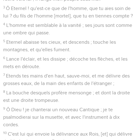
3
Ô Eternel ! qu'est-ce que de l'homme, que tu aies soin de
lui ? du fils de l'homme [mortel], que tu en tiennes compte ?
4
L'homme est semblable à la vanité ; ses jours sont comme
une ombre qui passe.
5
Eternel abaisse tes cieux, et descends ; touche les
montagnes, et qu'elles fument.
6
Lance l'éclair, et les dissipe ; décoche tes flèches, et les
mets en déroute.
7
Etends tes mains d'en haut, sauve-moi, et me délivre des
grosses eaux, de la main des enfants de l'étranger ;
8
La bouche desquels profère mensonge ; et dont la droite
est une droite trompeuse.
9
Ô Dieu ! je chanterai un nouveau Cantique ; je te
psalmodierai sur la musette, et avec l'instrument à dix
cordes.
10
C'est lui qui envoie la délivrance aux Rois, [et] qui délivre