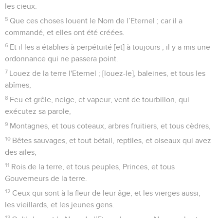
les cieux.
5
Que ces choses louent le Nom de l’Eternel ; car il a
commandé, et elles ont été créées.
6
Et il les a établies à perpétuité [et] à toujours ; il y a mis une
ordonnance qui ne passera point.
7
Louez de la terre l'Eternel ; [louez-le], baleines, et tous les
abîmes,
8
Feu et grêle, neige, et vapeur, vent de tourbillon, qui
exécutez sa parole,
9
Montagnes, et tous coteaux, arbres fruitiers, et tous cèdres,
10
Bêtes sauvages, et tout bétail, reptiles, et oiseaux qui avez
des ailes,
11
Rois de la terre, et tous peuples, Princes, et tous
Gouverneurs de la terre.
12
Ceux qui sont à la fleur de leur âge, et les vierges aussi,
les vieillards, et les jeunes gens.
13