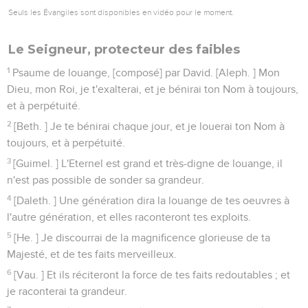
Seuls les Évangiles sont disponibles en vidéo pour le moment.
Le Seigneur, protecteur des faibles
1
Psaume de louange, [composé] par David. [Aleph. ] Mon
Dieu, mon Roi, je t'exalterai, et je bénirai ton Nom à toujours,
et à perpétuité.
2
[Beth. ] Je te bénirai chaque jour, et je louerai ton Nom à
toujours, et à perpétuité.
3
[Guimel. ] L'Eternel est grand et très-digne de louange, il
n'est pas possible de sonder sa grandeur.
4
[Daleth. ] Une génération dira la louange de tes oeuvres à
l'autre génération, et elles raconteront tes exploits.
5
[He. ] Je discourrai de la magnificence glorieuse de ta
Majesté, et de tes faits merveilleux.
6
[Vau. ] Et ils réciteront la force de tes faits redoutables ; et
je raconterai ta grandeur.