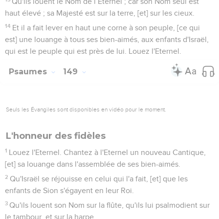
Qu'ils louent le Nom de l’Eternel ; car son Nom seul est
haut élevé ; sa Majesté est sur la terre, [et] sur les cieux.
14
Et il a fait lever en haut une corne à son peuple, [ce qui
est] une louange à tous ses bien-aimés, aux enfants d'Israël,
qui est le peuple qui est près de lui. Louez l'Eternel.
Psaumes
149
Seuls les Évangiles sont disponibles en vidéo pour le moment.
L'honneur des fidèles
1
Louez l'Eternel. Chantez à l'Eternel un nouveau Cantique,
[et] sa louange dans l'assemblée de ses bien-aimés.
2
Qu'Israël se réjouisse en celui qui l'a fait, [et] que les
enfants de Sion s'égayent en leur Roi.
3
Qu'ils louent son Nom sur la flûte, qu'ils lui psalmodient sur
le tambour, et sur la harpe.