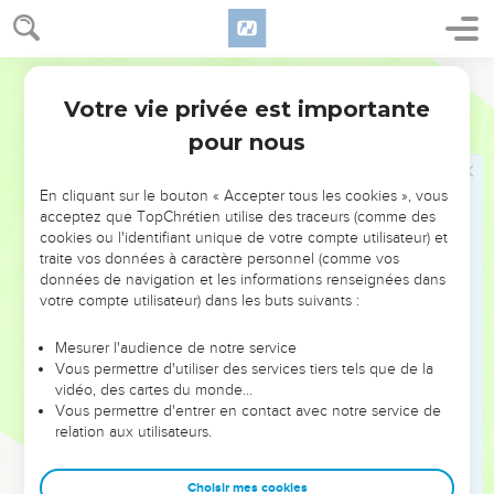
Votre vie privée est importante
pour nous
NE MANQUEZ PAS L’ÉVÉNEMENT
En cliquant sur le bouton « Accepter tous les cookies », vous
DE L’ANNÉE !
acceptez que TopChrétien utilise des traceurs (comme des
cookies ou l'identifiant unique de votre compte utilisateur) et
ET SI LEURS ERREURS POUVAIENT VOUS ÉVITER LES
traite vos données à caractère personnel (comme vos
VOTRES ?
données de navigation et les informations renseignées dans
votre compte utilisateur) dans les buts suivants :
On admire souvent les leaders pour leurs réussites, leur impact,
leur foi ou leur vision. Mais on voit moins les doutes, les erreurs
Mesurer l'audience de notre service
Vous permettre d'utiliser des services tiers tels que de la
et les saisons difficiles qu'ils ont traversés, alors même que ce
vidéo, des cartes du monde…
sont elles qui les ont façonnés.
Vous permettre d'entrer en contact avec notre service de
relation aux utilisateurs.
Dans cette conférence, leaders, entrepreneurs, et responsables
reviennent sur les erreurs marquantes de leur parcours et les
clés pour avancer avec plus de sagesse afin que leurs erreurs
Choisir mes cookies