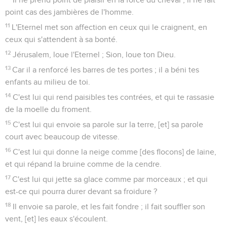
point cas des jambières de l'homme.
11
L'Eternel met son affection en ceux qui le craignent, en
ceux qui s'attendent à sa bonté.
12
Jérusalem, loue l'Eternel ; Sion, loue ton Dieu.
13
Car il a renforcé les barres de tes portes ; il a béni tes
enfants au milieu de toi.
14
C'est lui qui rend paisibles tes contrées, et qui te rassasie
de la moelle du froment.
15
C'est lui qui envoie sa parole sur la terre, [et] sa parole
court avec beaucoup de vitesse.
16
C'est lui qui donne la neige comme [des flocons] de laine,
et qui répand la bruine comme de la cendre.
17
C'est lui qui jette sa glace comme par morceaux ; et qui
est-ce qui pourra durer devant sa froidure ?
18
Il envoie sa parole, et les fait fondre ; il fait souffler son
vent, [et] les eaux s'écoulent.