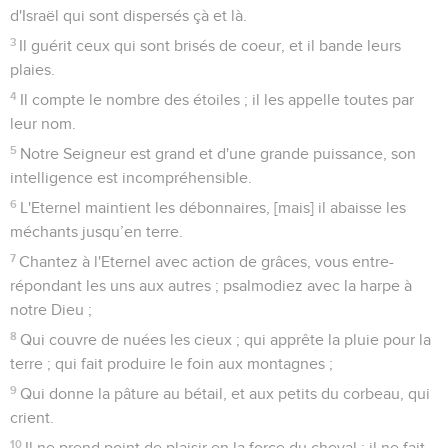
d'Israël qui sont dispersés çà et là.
3
Il guérit ceux qui sont brisés de coeur, et il bande leurs
plaies.
4
Il compte le nombre des étoiles ; il les appelle toutes par
leur nom.
5
Notre Seigneur est grand et d'une grande puissance, son
intelligence est incompréhensible.
6
L'Eternel maintient les débonnaires, [mais] il abaisse les
méchants jusqu’en terre.
7
Chantez à l'Eternel avec action de grâces, vous entre-
répondant les uns aux autres ; psalmodiez avec la harpe à
notre Dieu ;
8
Qui couvre de nuées les cieux ; qui apprête la pluie pour la
terre ; qui fait produire le foin aux montagnes ;
9
Qui donne la pâture au bétail, et aux petits du corbeau, qui
crient.
10
Il ne prend point de plaisir en la force du cheval ; il ne fait