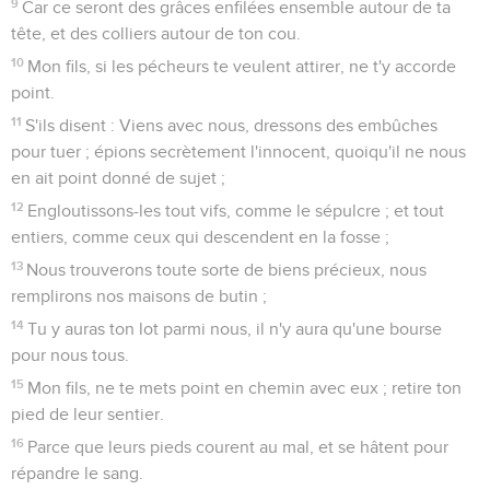
9
Car ce seront des grâces enfilées ensemble autour de ta
tête, et des colliers autour de ton cou.
10
Mon fils, si les pécheurs te veulent attirer, ne t'y accorde
point.
11
S'ils disent : Viens avec nous, dressons des embûches
pour tuer ; épions secrètement l'innocent, quoiqu'il ne nous
en ait point donné de sujet ;
12
Engloutissons-les tout vifs, comme le sépulcre ; et tout
entiers, comme ceux qui descendent en la fosse ;
13
Nous trouverons toute sorte de biens précieux, nous
remplirons nos maisons de butin ;
14
Tu y auras ton lot parmi nous, il n'y aura qu'une bourse
pour nous tous.
15
Mon fils, ne te mets point en chemin avec eux ; retire ton
pied de leur sentier.
16
Parce que leurs pieds courent au mal, et se hâtent pour
répandre le sang.