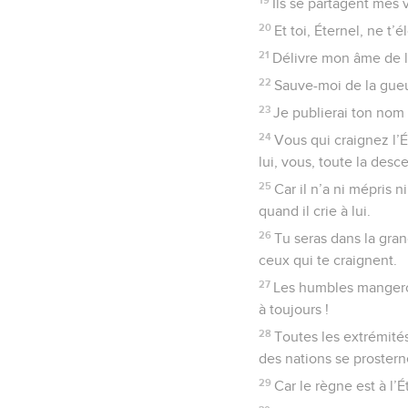
Ils se partagent mes v
20
Et toi, Éternel, ne t
21
Délivre mon âme de l
22
Sauve-moi de la gueul
23
Je publierai ton nom 
24
Vous qui craignez l’É
lui, vous, toute la desc
25
Car il n’a ni mépris n
quand il crie à lui.
26
Tu seras dans la gr
ceux qui te craignent.
27
Les humbles mangeront
à toujours !
28
Toutes les extrémités
des nations se prostern
29
Car le règne est à l’É