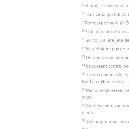
7
Et moi, je suis un ve
8
Tous ceux qui me voien
9
Remets (ton sort) à l’Ét
10
Oui, tu m’as tiré du 
11
Sur toi, j’ai été jeté
12
Ne t’éloigne pas de 
13
De nombreux taureau
14
Ils ouvrent contre mo
15
Je suis comme de l’ea
fond au milieu de mes e
16
Ma force se dessèche 
mort.
17
Car des chiens m’ent
pieds.
18
Je compte tous mes os.
19