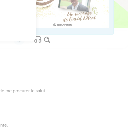
e ta puissance.
us sur www.editionsbiblio.fr
e me procurer le salut.
onte.