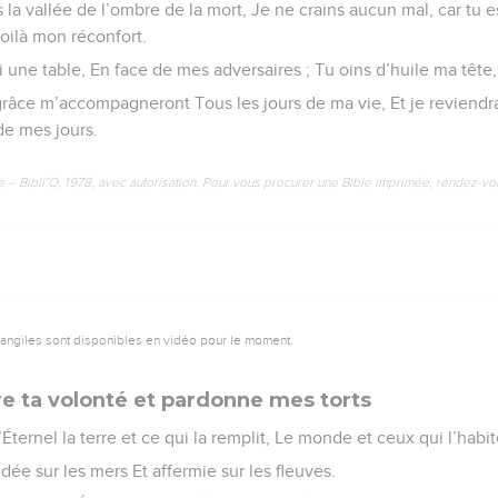
a vallée de l’ombre de la mort, Je ne crains aucun mal, car tu e
voilà mon réconfort.
 une table, En face de mes adversaires ; Tu oins d’huile ma têt
 grâce m’accompagneront Tous les jours de ma vie, Et je reviendr
de mes jours.
e – Bibli’O, 1978, avec autorisation. Pour vous procurer une Bible imprimée, rendez-vo
vangiles sont disponibles en vidéo pour le moment.
re ta volonté et pardonne mes torts
ternel la terre et ce qui la remplit, Le monde et ceux qui l’habit
ondée sur les mers Et affermie sur les fleuves.