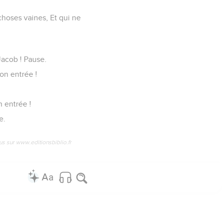
choses vaines, Et qui ne
Jacob ! Pause.
son entrée !
n entrée !
e.
us sur www.editionsbiblio.fr