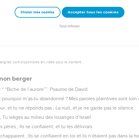
ec ta force ! Nous voulons chanter et psalmodier (en l’honneur) d
Accepter tous les cookies
Choisir mes cookies
e – Bibli’O, 1978, avec autorisation. Pour vous procurer une Bible imprimée, rendez-vo
Tout refuser
vangiles sont disponibles en vidéo pour le moment.
 mon berger
 “ “Biche de l’aurore””. Psaume de David.
 pourquoi m’as-tu abandonné ? Mes paroles plaintives sont loin d
our, et tu ne réponds pas ; La nuit, et je ne garde pas le silence.
t, Tu sièges au milieu des louanges d’Israël.
 pères ; Ils se confiaient, et tu les délivrais.
s échappaient ; Ils se confiaient en toi et ils n’étaient pas dans la h