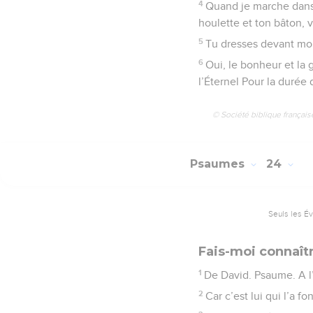
4
Quand je marche dans l
houlette et ton bâton, 
5
Tu dresses devant moi
6
Oui, le bonheur et la
l’Éternel Pour la durée 
© Société biblique français
Psaumes
24
Seuls les É
Fais-moi connaît
1
De David. Psaume. A l’É
2
Car c’est lui qui l’a f