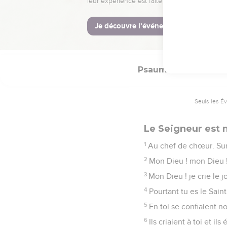
14
Lève-toi, Éternel, av
© Société biblique français
Psaumes
22
Seuls les É
Le Seigneur est
1
Au chef de chœur. Sur
2
Mon Dieu ! mon Dieu !
3
Mon Dieu ! je crie le j
4
Pourtant tu es le Sain
5
En toi se confiaient nos
6
Ils criaient à toi et il