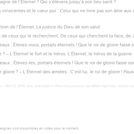
gne de l’Éternel ? Qui s’élèvera jusqu’à son lieu saint ?
s innocentes et le cœur pur ; Celui qui ne livre pas son âme aux 
tion de l’Éternel, La justice du Dieu de son salut.
n de ceux qui le recherchent, De ceux qui cherchent ta face, de 
eaux ; Élevez-vous, portails éternels ! Que le roi de gloire fasse 
e ? – L’Éternel le fort et le héros, L’Éternel, le héros de la guerre.
eaux ; Élevez-les, portails éternels ! Que le roi de gloire fasse so
 gloire ? – L’Éternel des armées : C’est lui, le roi de gloire ! Paus
e – Bibli’O, 1978, avec autorisation. Pour vous procurer une Bible imprimée, rendez-vo
vangiles sont disponibles en vidéo pour le moment.