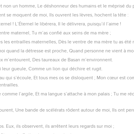
r et non un homme, Le déshonneur des humains et le méprisé du 
t se moquent de moi, Ils ouvrent les lèvres, hochent la tête :
ernel ! L’Éternel le libérera, Il le délivrera, puisqu’il l’aime !
ventre maternel, Tu m’as confié aux seins de ma mère ;
 dès les entrailles maternelles, Dès le ventre de ma mère tu as ét
moi quand la détresse est proche, Quand personne ne vient à mo
x m’entourent, Des taureaux de Basan m’environnent.
i leur gueule, Comme un lion qui déchire et rugit.
u qui s’écoule, Et tous mes os se disloquent ; Mon cœur est comm
ntrailles.
comme l’argile, Et ma langue s’attache à mon palais ; Tu me rédu
ourent, Une bande de scélérats rôdent autour de moi, Ils ont pe
 Eux, ils observent, ils arrêtent leurs regards sur moi ;