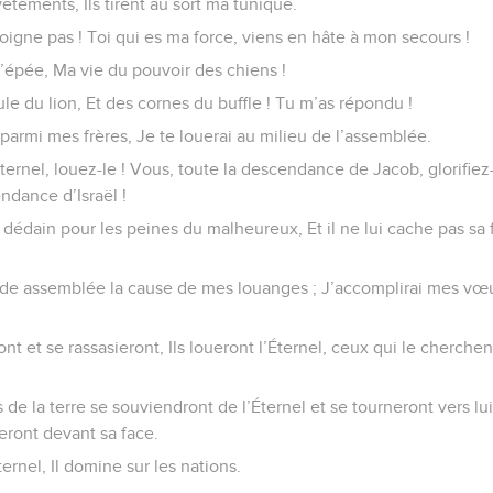
êtements, Ils tirent au sort ma tunique.
’éloigne pas ! Toi qui es ma force, viens en hâte à mon secours !
’épée, Ma vie du pouvoir des chiens !
e du lion, Et des cornes du buffle ! Tu m’as répondu !
parmi mes frères, Je te louerai au milieu de l’assemblée.
ternel, louez-le ! Vous, toute la descendance de Jacob, glorifie
endance d’Israël !
i dédain pour les peines du malheureux, Et il ne lui cache pas sa f
ande assemblée la cause de mes louanges ; J’accomplirai mes v
 et se rassasieront, Ils loueront l’Éternel, ceux qui le cherche
 de la terre se souviendront de l’Éternel et se tourneront vers lui
eront devant sa face.
ternel, Il domine sur les nations.