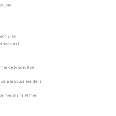
peuple.
é mon Dieu.
n secours !
e de la cire, Il se
is à la poussière de la
rcé mes mains et mes