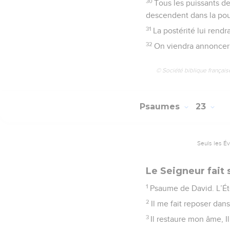
30
Tous les puissants de
descendent dans la pou
31
La postérité lui rendr
32
On viendra annoncer sa
© Société biblique français
Psaumes
23
Seuls les É
Le Seigneur fait
1
Psaume de David. L’Ét
2
Il me fait reposer dan
3
Il restaure mon âme, I