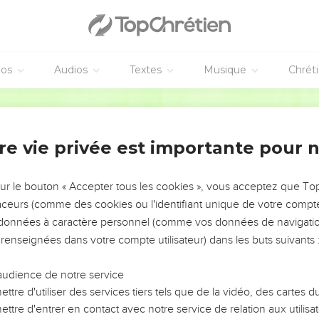
ieu, pourquoi m'as-tu abandonné?
aume de David.
ouit de ta force. Combien ton salut le remplit d’allégresse !
éos
Audios
Textes
Musique
Chrét
 désirait son cœur, Et tu n’as pas refusé ce que souhaitaient ses
t de lui avec des bénédictions excellentes, Tu mets sur sa tête 
Segond 1978 (Colombe)
 tu la lui as donnée, Des jours prolongés à jamais, à perpétuité.
cause de ton salut ; Tu places sur lui l’éclat et la magnificence.
re vie privée est importante pour 
oujours, une bénédiction, Tu le combles de joie devant ta face.
ternel ; Et, par la bienveillance du Très-Haut, il ne chancelle pas.
sur le bouton « Accepter tous les cookies », vous acceptez que T
tes ennemis, Ta droite trouvera ceux qui te haïssent.
traceurs (comme des cookies ou l'identifiant unique de votre compte 
s données à caractère personnel (comme vos données de navigatio
u’une fournaise ardente, Le jour où tu te montreras ; L’Éternel les
 renseignées dans votre compte utilisateur) dans les buts suivants 
vorera.
stérité de la terre, Et leur descendance d’entre les êtres humains
audience de notre service
 contre toi, Ils ont imaginé de mauvais desseins, mais ils seront 
ttre d'utiliser des services tiers tels que de la vidéo, des cartes
er le dos, Et avec ton arc tu tireras sur eux.
ttre d'entrer en contact avec notre service de relation aux utilisat