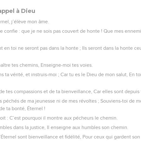
appel à Dieu
ernel, j’élève mon âme.
me confie : que je ne sois pas couvert de honte ! Que mes ennem
 en toi ne seront pas dans la honte ; Ils seront dans la honte ceu
naître tes chemins, Enseigne-moi tes voies.
ta vérité, et instruis-moi ; Car tu es le Dieu de mon salut, En toi
 de tes compassions et de ta bienveillance, Car elles sont depuis 
s péchés de ma jeunesse ni de mes révoltes ; Souviens-toi de mo
de ta bonté, Éternel !
roit : C’est pourquoi il montre aux pécheurs le chemin.
umbles dans la justice, Il enseigne aux humbles son chemin.
’Éternel sont bienveillance et fidélité, Pour ceux qui gardent son 