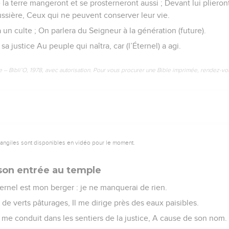
 la terre mangeront et se prosterneront aussi ; Devant lui plieron
ssière, Ceux qui ne peuvent conserver leur vie.
a un culte ; On parlera du Seigneur à la génération (future).
 justice Au peuple qui naîtra, car (l’Éternel) a agi.
e – Bibli’O, 1978, avec autorisation. Pour vous procurer une Bible imprimée, rendez-vo
vangiles sont disponibles en vidéo pour le moment.
 son entrée au temple
ernel est mon berger : je ne manquerai de rien.
s de verts pâturages, Il me dirige près des eaux paisibles.
l me conduit dans les sentiers de la justice, A cause de son nom.