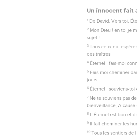
Un innocent fait 
1
De David. Vers toi, Ét
2
Mon Dieu ! en toi je 
sujet !
3
Tous ceux qui espèrent
des traîtres.
4
Éternel ! fais-moi con
5
Fais-moi cheminer dans 
jours.
6
Éternel ! souviens-toi
7
Ne te souviens pas de
bienveillance, A cause 
8
L’Éternel est bon et d
9
Il fait cheminer les h
10
Tous les sentiers de l