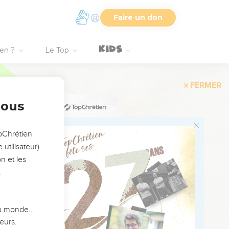
Faire un don
ien ?
Le Top
 lèvres. Pause.
une couronne d’or pur.
nous
opChrétien
utilisateur)
n et les
 engloutira dans sa
:
.
impuissants,
 du monde…
eurs.