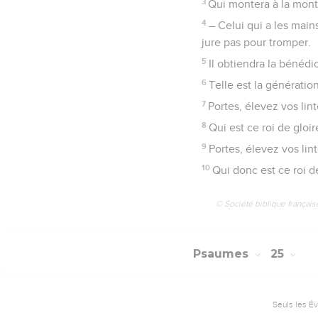
3
Qui montera à la monta
4
– Celui qui a les main
jure pas pour tromper.
5
Il obtiendra la bénédic
6
Telle est la génératio
7
Portes, élevez vos lint
8
Qui est ce roi de gloir
9
Portes, élevez vos lint
10
Qui donc est ce roi de
© Société biblique français
Psaumes
25
Seuls les É