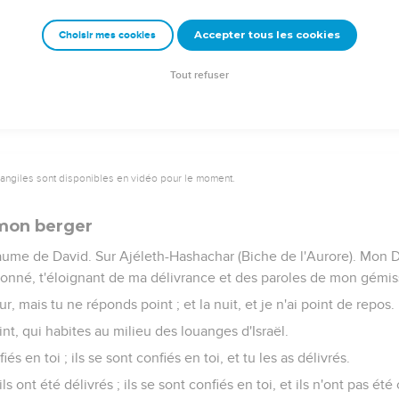
 mal contre toi ; ils ont formé des desseins qu'ils ne pourront exé
Accepter tous les cookies
Choisir mes cookies
fuite, tu armeras ton arc contre leur face.
 dans ta force ! Nous chanterons et nous célébrerons ta puissance 
Tout refuser
vangiles sont disponibles en vidéo pour le moment.
 mon berger
aume de David. Sur Ajéleth-Hashachar (Biche de l'Aurore). Mon 
onné, t'éloignant de ma délivrance et des paroles de mon gémi
ur, mais tu ne réponds point ; et la nuit, et je n'ai point de repos.
nt, qui habites au milieu des louanges d'Israël.
és en toi ; ils se sont confiés en toi, et tu les as délivrés.
t ils ont été délivrés ; ils se sont confiés en toi, et ils n'ont pas été