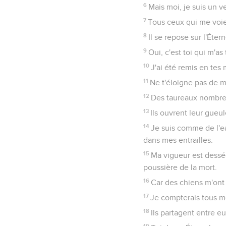
6
Mais moi, je suis un 
7
Tous ceux qui me voient
8
Il se repose sur l'Étern
9
Oui, c'est toi qui m'a
10
J'ai été remis en tes
11
Ne t'éloigne pas de mo
12
Des taureaux nombreu
13
Ils ouvrent leur gueu
14
Je suis comme de l'ea
dans mes entrailles.
15
Ma vigueur est dessé
poussière de la mort.
16
Car des chiens m'ont
17
Je compterais tous me
18
Ils partagent entre eu
19