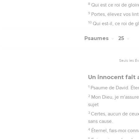
8
Qui est ce roi de gloir
9
Portes, élevez vos lint
10
Qui est-il, ce roi de g
Psaumes
25
Seuls les É
Un innocent fait 
1
Psaume de David. Éter
2
Mon Dieu, je m'assure
sujet
3
Certes, aucun de ceux 
sans cause.
4
Éternel, fais-moi conn
5