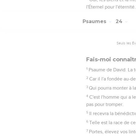
l'Éternel pour l'éternité.
Psaumes
24
Seuls les É
Fais-moi connaît
1
Psaume de David. La ter
2
Car il l'a fondée au-d
3
Qui pourra monter à la
4
C'est l'homme qui a le
pas pour tromper.
5
Il recevra la bénédicti
6
Telle est la race de c
7
Portes, élevez vos lint