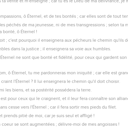
ta vérité et m'enseigne ; car tu es le Dieu de ma délivrance, je m
mpassions, ô Éternel, et de tes bontés ; car elles sont de tout te
des péchés de ma jeunesse, ni de mes transgressions ; selon ta m
a bonté, ô Éternel !
roit ; c'est pourquoi il enseignera aux pécheurs le chemin qu'ils d
mbles dans la justice ; il enseignera sa voie aux humbles.
'Éternel ne sont que bonté et fidélité, pour ceux qui gardent son 
om, ô Éternel, tu me pardonneras mon iniquité ; car elle est gran
raint l'Éternel ? Il lui enseignera le chemin qu'il doit choisir.
i les biens, et sa postérité possédera la terre.
 est pour ceux qui le craignent, et il leur fera connaître son allian
s cesse vers l'Éternel ; car il fera sortir mes pieds du filet.
t prends pitié de moi, car je suis seul et affligé !
 coeur se sont augmentées ; délivre-moi de mes angoisses !