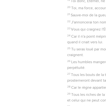
Toi donc, Éternel, ne 
20
Toi, ma force, accou
21
Sauve-moi de la gueul
22
J'annoncerai ton nom 
23
Vous qui craignez l'Ét
24
Car il n'a point mépris
quand il criait vers lui.
25
Tu seras loué par mo
craignent.
26
Les humbles mangeront
perpétuité.
27
Tous les bouts de la t
prosterneront devant ta
28
Car le règne appartien
29
Tous les riches de la
et celui qui ne peut con