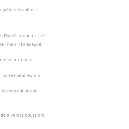
 patte des chiens !
 d'Israël, redoutez-le !
ce ; mais il l'a exaucé
e de ceux qui te
; votre coeur vivra à
illes des nations se
ndent vers la poussière