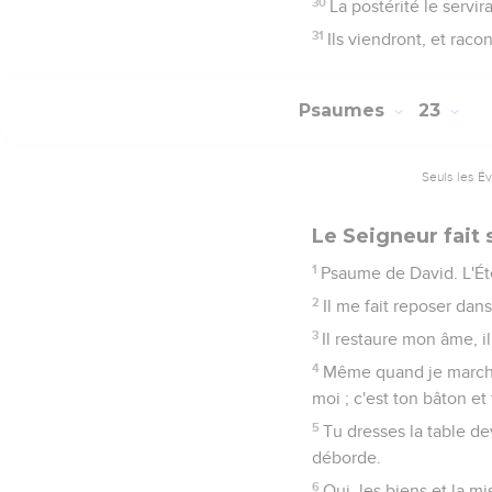
30
La postérité le servir
31
Ils viendront, et raco
Psaumes
23
Seuls les É
Le Seigneur fait
1
Psaume de David. L'Éte
2
Il me fait reposer dan
3
Il restaure mon âme, i
4
Même quand je marchera
moi ; c'est ton bâton et
5
Tu dresses la table de
déborde.
6
Oui, les biens et la m