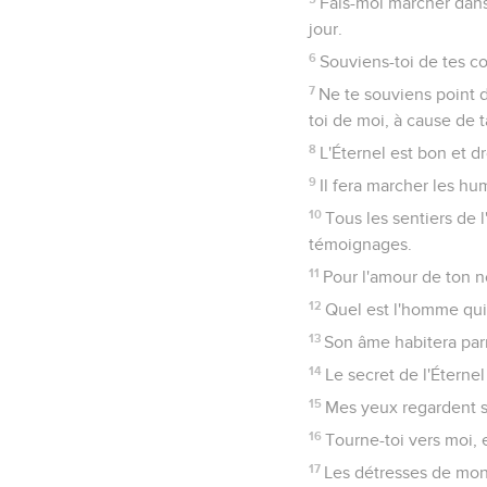
Fais-moi marcher dans 
jour.
6
Souviens-toi de tes co
7
Ne te souviens point 
toi de moi, à cause de t
8
L'Éternel est bon et d
9
Il fera marcher les hu
10
Tous les sentiers de l
témoignages.
11
Pour l'amour de ton n
12
Quel est l'homme qui c
13
Son âme habitera parm
14
Le secret de l'Éternel
15
Mes yeux regardent san
16
Tourne-toi vers moi, e
17
Les détresses de mon