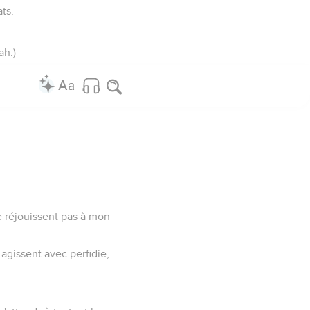
ats.
ah.)
e réjouissent pas à mon
 agissent avec perfidie,