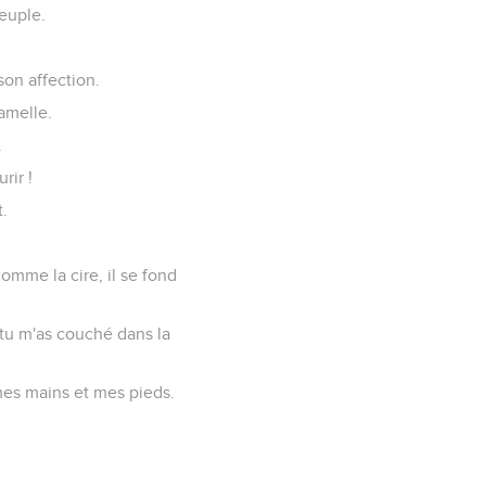
euple.
 son affection.
mamelle.
.
rir !
.
omme la cire, il se fond
tu m'as couché dans la
mes mains et mes pieds.