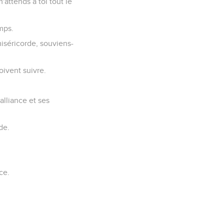
'attends à toi tout le
mps.
iséricorde, souviens-
oivent suivre.
alliance et ses
de.
ce.