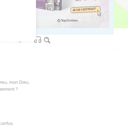
cuter.
!
Dieu, mon Dieu,
ssement ?
 confus.