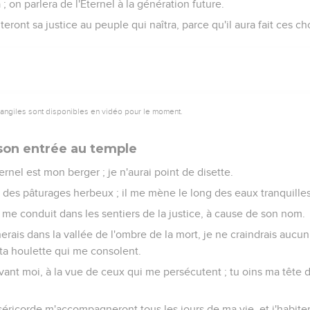
a ; on parlera de l'Éternel à la génération future.
nteront sa justice au peuple qui naîtra, parce qu'il aura fait ces ch
vangiles sont disponibles en vidéo pour le moment.
 son entrée au temple
rnel est mon berger ; je n'aurai point de disette.
s des pâturages herbeux ; il me mène le long des eaux tranquilles
l me conduit dans les sentiers de la justice, à cause de son nom.
is dans la vallée de l'ombre de la mort, je ne craindrais aucun 
 ta houlette qui me consolent.
vant moi, à la vue de ceux qui me persécutent ; tu oins ma tête 
iséricorde m'accompagneront tous les jours de ma vie, et j'habite