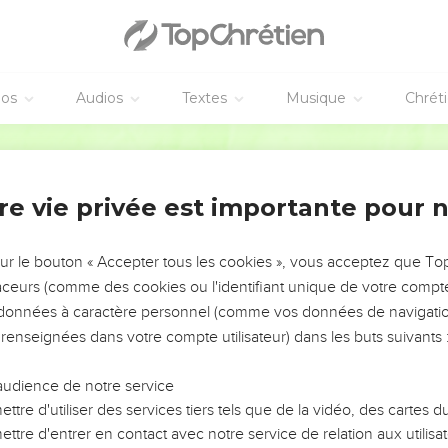
vangiles sont disponibles en vidéo pour le moment.
ieu, pourquoi m'as-tu abandonné?
éos
Audios
Textes
Musique
Chrét
aume de David.
Ostervald
uit de ta puissance, et quelle allégresse lui donne ton salut !
sir de son coeur, et ne lui as pas refusé la prière de ses lèvres. (
re vie privée est importante pour 
r des bénédictions excellentes ; tu as mis sur sa tête une couronn
; tu la lui as donnée, une longue durée de jours, à perpétuité, à j
sur le bouton « Accepter tous les cookies », vous acceptez que T
ar ta délivrance ; tu le revêts de splendeur et de majesté.
traceurs (comme des cookies ou l'identifiant unique de votre compte 
jet de tes bénédictions pour toujours, tu le combles de joie en ta
s données à caractère personnel (comme vos données de navigatio
 en l'Éternel, et par la bonté du Très-Haut, il ne sera point ébran
 renseignées dans votre compte utilisateur) dans les buts suivants 
 tes ennemis, ta droite atteindra ceux qui te haïssent.
'un four ardent, quand tu paraîtras ; l'Éternel les engloutira dans s
audience de notre service
ttre d'utiliser des services tiers tels que de la vidéo, des cartes
ttre d'entrer en contact avec notre service de relation aux utilisat
it de dessus la terre, et leur race d'entre les fils des hommes.