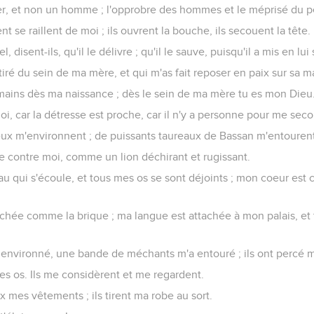
ver, et non un homme ; l'opprobre des hommes et le méprisé du p
 se raillent de moi ; ils ouvrent la bouche, ils secouent la tête.
el, disent-ils, qu'il le délivre ; qu'il le sauve, puisqu'il a mis en lui
s tiré du sein de ma mère, et qui m'as fait reposer en paix sur sa 
 mains dès ma naissance ; dès le sein de ma mère tu es mon Dieu
i, car la détresse est proche, car il n'y a personne pour me secou
x m'environnent ; de puissants taureaux de Bassan m'entourent
le contre moi, comme un lion déchirant et rugissant.
u qui s'écoule, et tous mes os se sont déjoints ; mon coeur est c
chée comme la brique ; ma langue est attachée à mon palais, et 
 environné, une bande de méchants m'a entouré ; ils ont percé 
s os. Ils me considèrent et me regardent.
x mes vêtements ; ils tirent ma robe au sort.