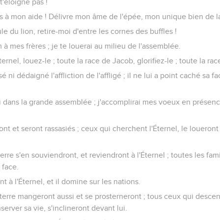
t'éloigne pas !
rs à mon aide ! Délivre mon âme de l'épée, mon unique bien de la
e du lion, retire-moi d'entre les cornes des buffles !
à mes frères ; je te louerai au milieu de l'assemblée.
ernel, louez-le ; toute la race de Jacob, glorifiez-le ; toute la race
é ni dédaigné l'affliction de l'affligé ; il ne lui a point caché sa fa
i dans la grande assemblée ; j'accomplirai mes voeux en présenc
 et seront rassasiés ; ceux qui cherchent l'Éternel, le loueront 
erre s'en souviendront, et reviendront à l'Éternel ; toutes les fam
 face.
t à l'Éternel, et il domine sur les nations.
 terre mangeront aussi et se prosterneront ; tous ceux qui desce
server sa vie, s'inclineront devant lui.