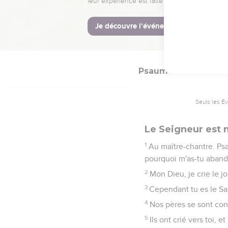
12
Car ils ont projeté du
13
Car tu les mettras en 
14
Élève-toi, ô Éternel,
Psaumes
22
Seuls les É
Le Seigneur est
1
Au maître-chantre. Ps
pourquoi m'as-tu aband
2
Mon Dieu, je crie le jo
3
Cependant tu es le Sai
4
Nos pères se sont confi
5
Ils ont crié vers toi, e