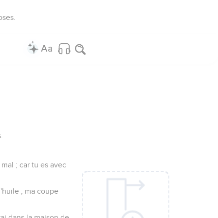
oses.
.
mal ; car tu es avec
d'huile ; ma coupe
rai dans la maison de