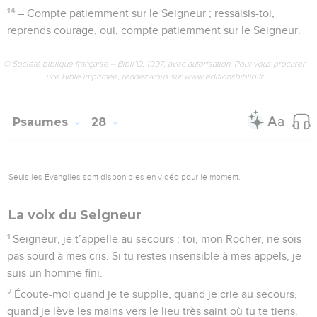
1
Le Seigneur est ma lumière et mon sauveur, je n’ai rien à
craindre de personne. Le Seigneur est le protecteur de ma
vie, je n’ai rien à redouter.
2
Si des gens malfaisants s’approchent de moi comme des
bêtes féroces, ce sont eux, mes ennemis acharnés, qui se
retrouveront par terre.
3
Si une armée vient m’assiéger, je n’éprouve aucune peur.
Et si la bataille s’engage contre moi, même alors je me sens
en sécurité.
4
Je ne demande qu’une chose au Seigneur, mais je la
désire vraiment : c’est de rester toute ma vie chez lui, pour
jouir de son amitié et guetter sa réponse dans son temple.
5
Alors, quand tout ira mal, il pourra m’abriter sous son toit, il
me cachera dans sa maison, il me mettra sur un roc, hors
d’atteinte.
6
Du coup, je regarderai de haut les ennemis qui
m’entourent. Et dans sa maison, je l’acclamerai en lui offrant
des sacrifices, je chanterai et célébrerai le Seigneur.