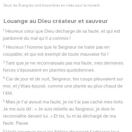
c’est toi ».
16
A tout moment ma vie est entre tes mains ; arrache-moi
aux griffes de mes ennemis, de mes persécuteurs.
17
Fais-moi bon accueil, à moi, ton serviteur ; dans ta bonté,
sauve-moi.
18
Seigneur, ne me laisse pas déçu d’avoir fait appel à toi.
Honte plutôt à ces gens sans foi ni loi ! Qu’ils soient réduits
au silence de la mort !
19
Fais qu’ils deviennent muets, ces menteurs pleins
d’arrogance et de mépris, ces insolents qui accablent un
fidèle.
20
Mais Seigneur, quel grand bienfait tu réserves à tes
fidèles ! Tout le monde peut voir que tu l’accordes à ceux qui
ont recours à toi.
21
Tu les abrites en ta présence, hors de portée des intrigues
humaines. Tu les caches à l’abri, loin des mauvaises langues.
22
Seigneur, merci de m’avoir montré ta bonté merveilleuse,