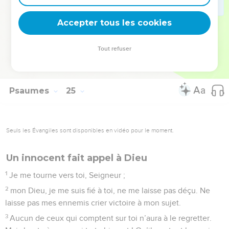
deviennent vos tremplins. Que vous guidiez un ministère, une
équipe, un groupe ou une famille, leur expérience est faite
Accepter tous les cookies
pour vous.
Tout refuser
Je découvre l’événement
Psaumes
24
Seuls les Évangiles sont disponibles en vidéo pour le moment.
Fais-moi connaître ta volonté et pardonne
mes torts
1
C’est au Seigneur qu’appartient le monde avec tout ce qu’il
contient, la terre avec ceux qui l’habitent.
2
C’est lui qui l’a fixée au-dessus des mers, et la maintient
au-dessus des flots.