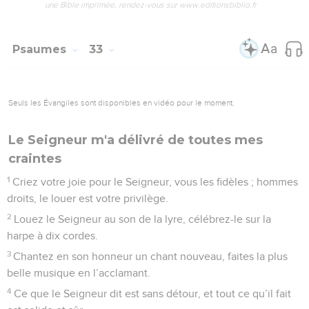
Louange au Dieu créateur et sauveur
1
Heureux celui que Dieu décharge de sa faute, et qui est
pardonné du mal qu’il a commis !
2
Heureux l’homme que le Seigneur ne traite pas en
coupable, et qui est exempt de toute mauvaise foi !
3
Tant que je ne reconnaissais pas ma faute, mes dernières
forces s’épuisaient en plaintes quotidiennes.
4
Car de jour et de nuit, Seigneur, tes coups pleuvaient sur
moi, et j’étais épuisé, comme une plante au plus chaud de
l’été.
5
Mais je t’ai avoué ma faute, je ne t’ai pas caché mes torts.
Je me suis dit : « Je suis rebelle au Seigneur, je dois le
reconnaître devant lui. » Et toi, tu m’as déchargé de ma
faute. Pause
6
Voilà pourquoi tous les fidèles devraient t’adresser leur
prière quand ils découvrent leur faute. Si le danger menace