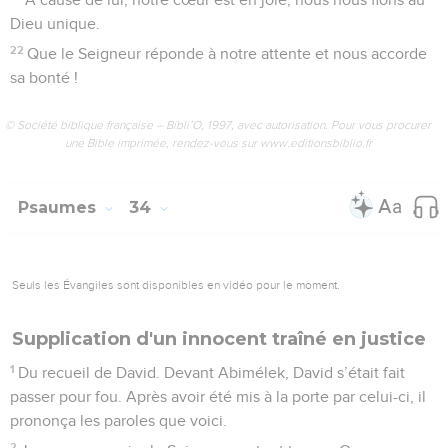
Seigneur.
6
D’un mot le Seigneur a créé le ciel, d’un ordre toute la
troupe des étoiles.
7
Il rassemble l’eau des mers derrière une digue, il retient
prisonnier le grand océan.
8
Que toute la terre redoute le Seigneur, que tous ses
habitants tremblent devant lui !
9
Car il parle, et ce qu’il dit arrive ; aussitôt dit, aussitôt fait.
10
Le Seigneur déjoue les plans des nations, il fait obstacle
aux projets des peuples.
11
Mais les plans du Seigneur sont définitifs, ce qu’il a projeté
tient de siècle en siècle.
12
Heureuse la nation qui a le Seigneur comme Dieu ;
heureux le peuple qu’il a choisi comme son bien personnel !
13
Du haut du ciel, le Seigneur plonge son regard, il aperçoit
tous les humains.