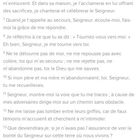
10
dont les mains ont trafiqué dans l’horreur et sont pleines
de cadeaux pour corrompre.
11
Moi, je mène une vie sans reproche ; fais-moi la grâce de
me délivrer.
12
Je me tiens sur un terrain sûr, et dans les assemblées je
dirai merci au Seigneur.
© Société biblique française – Bibli’O, 1997, avec autorisation. Pour vous procurer
une Bible imprimée, rendez-vous sur www.editionsbiblio.fr
Psaumes
27
Seuls les Évangiles sont disponibles en vidéo pour le moment.
Prière d'un homme qui voit la mort de près