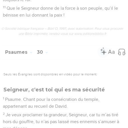
charge pour toujours.
© Société biblique française – Bibli’O, 1997, avec autorisation. Pour vous procurer
une Bible imprimée, rendez-vous sur www.editionsbiblio.fr
Psaumes
29
Seuls les Évangiles sont disponibles en vidéo pour le moment.
Seigneur, tu m'as rendu la vie
1
Vous, les puissances du ciel, venez honorer le Seigneur,
venez proclamer sa gloire et sa force.
2
Venez proclamer la gloire du Seigneur, courbez-vous
jusqu’à terre devant lui, quand il manifeste qu’il est Dieu.
3
Le Dieu glorieux fait rouler le tonnerre, la voix du Seigneur
gronde au-dessus des eaux, le Seigneur domine les eaux