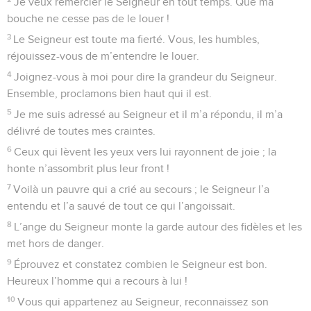
14
De l’endroit où il siège, il observe tous les habitants de la
terre.
15
Lui qui leur a créé à tous intelligence et volonté, il prend
garde à ce qu’ils font.
16
A la guerre, si le roi est sauvé, il ne le doit pas à ses
nombreuses troupes ; et si le combattant s’en tire, ce n’est
pas grâce à sa grande vigueur.
17
Le cheval n’est qu’un secours illusoire, sa grande force ne
met pas pour autant le cavalier hors de danger.
18
Mais le Seigneur suit du regard ses fidèles, ceux qui
comptent sur sa bonté,
19
pour les arracher à la mort et les garder en vie, même en
temps de famine.
20
Quant à nous, nous comptons sur le Seigneur ; notre
secours et notre bouclier, c’est lui.
21
A cause de lui, notre cœur est en joie, nous nous fions au
Dieu unique.