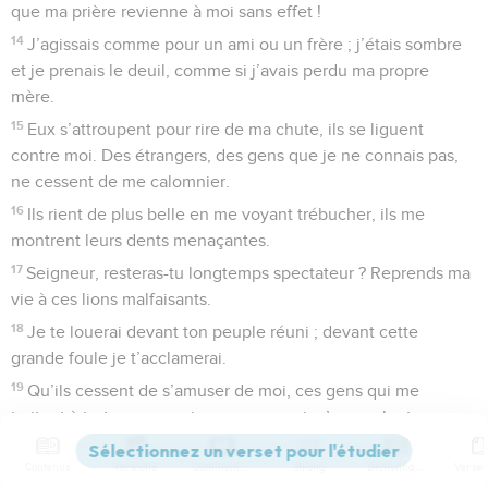
C'est chez toi, Seigneur, qu'est la source de
la vie
1
Seigneur, sois l’adversaire de mes adversaires, fais la
guerre à ceux qui me font la guerre.
2
Empoigne le petit et le grand boucliers, interviens pour me
secourir.
3
Brandis la lance et la hache à double tranchant contre ceux
qui me persécutent. J’attends que tu me dises : « C’est moi
qui vais te sauver. »
4
Honte et déshonneur à ceux qui veulent ma mort ! Qu’ils
reculent, déçus dans leurs espoirs, ceux qui projettent de me
faire du mal !
5
Qu’ils soient comme une paille emportée par le vent,
quand l’ange du Seigneur les pourchassera ;
6
que leur route devienne sombre et glissante, quand l’ange
du Seigneur les poursuivra !
Contenus
Versions
Commentaires
Strong
Dictionnaire
7
Sans qu’ils aient rien à me reprocher ils ont préparé un