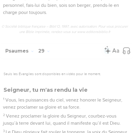
reprends courage, oui, compte patiemment sur le Seigneur.
© Société biblique française – Bibli’O, 1997, avec autorisation. Pour vous procurer
une Bible imprimée, rendez-vous sur www.editionsbiblio.fr
Psaumes
28
Seuls les Évangiles sont disponibles en vidéo pour le moment.
La voix du Seigneur
1
Seigneur, je t’appelle au secours ; toi, mon Rocher, ne sois
pas sourd à mes cris. Si tu restes insensible à mes appels, je
suis un homme fini.
2
Écoute-moi quand je te supplie, quand je crie au secours,
quand je lève les mains vers le lieu très saint où tu te tiens.
3
Ne me mets pas dans le même sac que les méchants, eux