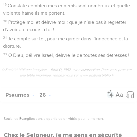
4
Seigneur, fais-moi connaître le chemin à suivre, enseigne-
moi à vivre comme tu le veux.
5
Que ta fidélité soit mon guide, instruis-moi, car c’est toi le
Dieu qui me sauve, et je compte sur toi tous les jours.
6
Souviens-toi que depuis toujours, Seigneur, tu es un Dieu
aimant et bon.
7
Ne pense plus à mes fautes de jeunesse, ne pense plus à
mes désobéissances ; pense à moi plutôt dans ta générosité,
toi qui es si bon, Seigneur.
8
Le Seigneur est si bon et si juste qu’il montre aux
coupables le chemin à suivre.
9
Il fait vivre les humbles en leur rendant justice, il leur
enseigne sa volonté.
10
Chacune des instructions du Seigneur est une marque de
sa fidèle bonté pour ceux qui suivent les règles de son
alliance.
11
Seigneur, tu es Dieu, pardonne mes torts, qui sont