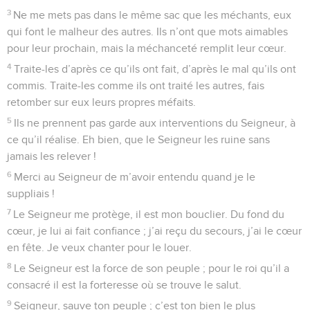
7
Quand je t’appelle au secours, Seigneur, écoute-moi, fais-
moi la grâce de me répondre.
8
Je réfléchis à ce que tu as dit : « Tournez-vous vers moi. »
Eh bien, Seigneur, je me tourne vers toi.
9
Ne te détourne pas de moi, ne me repousse pas avec
colère, toi qui m’as secouru ; ne me rejette pas, ne
m’abandonne pas, toi le Dieu qui me sauves.
10
Si mon père et ma mère m’abandonnaient, toi, Seigneur,
tu me recueillerais.
11
Seigneur, montre-moi la voie que tu me traces ; à cause de
mes adversaires dirige-moi sur un chemin sans obstacle.
12
Ne me laisse pas tomber entre leurs griffes, car de faux
témoins m’accusent et cherchent à m’intimider.
13
Que deviendrais-je, si je n’avais pas l’assurance de voir la
bonté du Seigneur sur cette terre où nous vivons ?
14
– Compte patiemment sur le Seigneur ; ressaisis-toi,