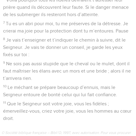
à moi qui étais comme une ville assiégée.
23
J’étais troublé, au point de dire : « Me voilà chassé loin de
ton regard. » Mais tu m’as entendu quand je te suppliais,
quand je t’appelais à mon secours.
24
Aimez le Seigneur, vous tous ses fidèles, car le Seigneur
veille sur ceux qui croient en lui. Quant aux arrogants, il leur
rend largement la monnaie de leur pièce.
25
Vous tous qui comptez sur le Seigneur, ressaisissez-vous
et reprenez courage.
© Société biblique française – Bibli’O, 1997, avec autorisation. Pour vous procurer
une Bible imprimée, rendez-vous sur www.editionsbiblio.fr
Psaumes
32
Seuls les Évangiles sont disponibles en vidéo pour le moment.