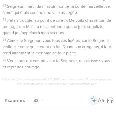
tu as reconnu ma détresse.
9
Tu ne m’as pas laissé tomber aux mains de l’ennemi, tu
m’as remis sur pied, tu m’as rendu la liberté.
10
Accorde-moi ton appui, Seigneur, je suis dans la détresse,
corps et âme, mes yeux se voilent, tant j’ai de chagrin.
11
Ma vie décline sous l’effet des tourments, les années
passent, je m’épuise en soupirs. Les torts que j’ai m’ont fait
perdre toute énergie, mes dernières forces s’en vont.
12
Tous mes adversaires me couvrent d’insultes et mes
voisins en rajoutent. Ceux qui me connaissent ont peur de
moi ; s’ils me rencontrent dans la rue, ils me fuient.
13
On ne me connaît plus, on m’a oublié comme un mort,
comme un objet hors d’usage.
14
J’entends ce que les gens disent contre moi, la terreur
m’entoure de toutes parts, ils se concertent contre moi, ils
complotent pour m’ôter la vie.
15
Mais moi, je me fie à toi, Seigneur ; Je dis : « Mon Dieu,