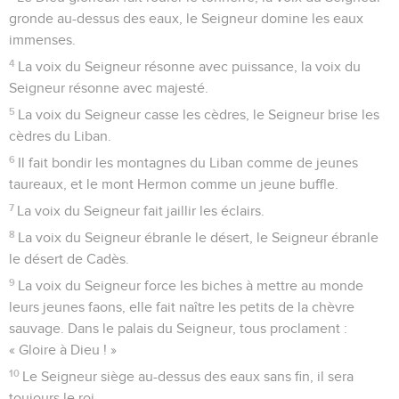
qui font le malheur des autres. Ils n’ont que mots aimables
pour leur prochain, mais la méchanceté remplit leur cœur.
4
Traite-les d’après ce qu’ils ont fait, d’après le mal qu’ils ont
commis. Traite-les comme ils ont traité les autres, fais
retomber sur eux leurs propres méfaits.
5
Ils ne prennent pas garde aux interventions du Seigneur, à
ce qu’il réalise. Eh bien, que le Seigneur les ruine sans
jamais les relever !
6
Merci au Seigneur de m’avoir entendu quand je le
suppliais !
7
Le Seigneur me protège, il est mon bouclier. Du fond du
cœur, je lui ai fait confiance ; j’ai reçu du secours, j’ai le cœur
en fête. Je veux chanter pour le louer.
8
Le Seigneur est la force de son peuple ; pour le roi qu’il a
consacré il est la forteresse où se trouve le salut.
9
Seigneur, sauve ton peuple ; c’est ton bien le plus
personnel, fais-lui du bien, sois son berger, prends-le en