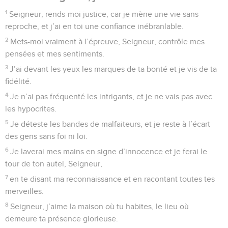
nombreux.
12
Quand un homme est un fidèle du Seigneur, celui-ci lui
montre la voie qu’il doit choisir.
13
Cet homme vivra dans le bonheur et ses enfants
posséderont le pays.
14
Le Seigneur confie son secret à ses fidèles, il les instruit
des devoirs de l’alliance.
15
J’ai les yeux constamment tournés vers le Seigneur, car il
me tirera du piège où je suis pris.
16
Fais-moi la grâce de te tourner vers moi, Seigneur, car je
suis seul et misérable.
17
Soulage mon cœur de ses angoisses et retire-moi de la
détresse.
18
Considère ma misère et ma peine, et pardonne toutes mes
fautes.
19
Constate combien mes ennemis sont nombreux et quelle