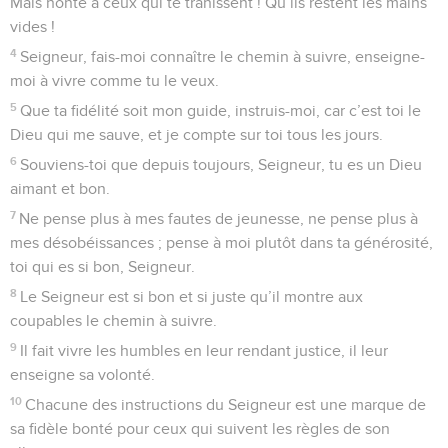
3
– Qui sera admis à gravir la montagne du Seigneur et à se
tenir dans son saint temple ?
4
– Ceux qui ont gardé mains nettes et cœur pur, qui ne sont
pas attirés vers le mensonge et n’ont pas fait de faux
serments.
5
Ils recevront la bénédiction du Seigneur et l’approbation de
leur Dieu, le Sauveur.
6
Voilà les vrais fidèles du Seigneur, ceux qui se tournent
vers Dieu, voilà le vrai Jacob.
7
Portes, relevez vos linteaux ; haussez-vous, portails
éternels, pour que le grand Roi fasse son entrée !
8
– Qui est ce grand Roi ? – C’est le Seigneur, le puissant
héros, le Seigneur, le héros des combats.
9
Portes, relevez vos linteaux ; haussez-vous, portails
éternels, pour que le grand Roi fasse son entrée !
10
– Qui est donc ce grand Roi ? – C’est le Seigneur de