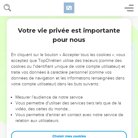
Votre vie privée est importante
pour nous
NE MANQUEZ PAS L’ÉVÉNEMENT
En cliquant sur le bouton « Accepter tous les cookies », vous
DE L’ANNÉE !
acceptez que TopChrétien utilise des traceurs (comme des
cookies ou l'identifiant unique de votre compte utilisateur) et
ET SI LEURS ERREURS POUVAIENT VOUS ÉVITER LES
traite vos données à caractère personnel (comme vos
VOTRES ?
données de navigation et les informations renseignées dans
votre compte utilisateur) dans les buts suivants :
On admire souvent les leaders pour leurs réussites, leur impact,
leur foi ou leur vision. Mais on voit moins les doutes, les erreurs
Mesurer l'audience de notre service
Vous permettre d'utiliser des services tiers tels que de la
et les saisons difficiles qu'ils ont traversés, alors même que ce
vidéo, des cartes du monde…
sont elles qui les ont façonnés.
Vous permettre d'entrer en contact avec notre service de
relation aux utilisateurs.
Dans cette conférence, leaders, entrepreneurs, et responsables
reviennent sur les erreurs marquantes de leur parcours et les
clés pour avancer avec plus de sagesse afin que leurs erreurs
Choisir mes cookies