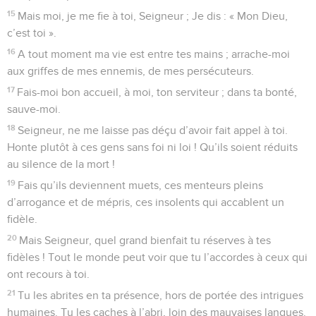
1
Du répertoire du chef de chorale. Psaume appartenant au
recueil de David.
2
J’ai recours à toi, Seigneur ; ne me laisse pas déçu, jamais !
Au nom de ta loyauté, mets-moi en lieu sûr.
3
Tends vers moi une oreille attentive et viens vite me
délivrer. Sois pour moi un rocher fortifié, une forteresse où je
trouve le salut.
4
Oui, tu es bien mon rocher fortifié. Par fidélité à toi-même,
sois mon guide et mon berger.
5
Fais-moi échapper au piège qu’on m’a tendu, car c’est toi
qui es ma sécurité.
6
Je me remets entre tes mains, Seigneur, toi qui m’as pris
en charge, Dieu fidèle.
7
Je déteste le culte qu’on rend aux faux dieux ; moi, je me
confie en toi, Seigneur.
8
Je veux crier ma joie pour ta bonté, car tu as vu ma misère,