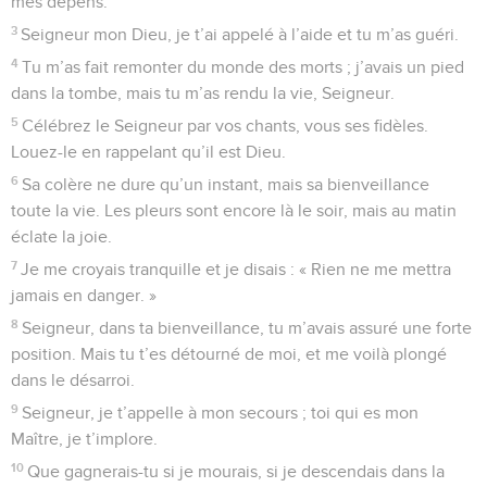
immenses.
4
La voix du Seigneur résonne avec puissance, la voix du
Seigneur résonne avec majesté.
5
La voix du Seigneur casse les cèdres, le Seigneur brise les
cèdres du Liban.
6
Il fait bondir les montagnes du Liban comme de jeunes
taureaux, et le mont Hermon comme un jeune buffle.
7
La voix du Seigneur fait jaillir les éclairs.
8
La voix du Seigneur ébranle le désert, le Seigneur ébranle
le désert de Cadès.
9
La voix du Seigneur force les biches à mettre au monde
leurs jeunes faons, elle fait naître les petits de la chèvre
sauvage. Dans le palais du Seigneur, tous proclament :
« Gloire à Dieu ! »
10
Le Seigneur siège au-dessus des eaux sans fin, il sera
toujours le roi.
11
Que le Seigneur donne de la force à son peuple, qu’il le