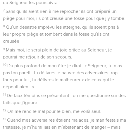
20
Le fidèle endure de nombreux maux, mais le Seigneur le
délivre de tous,
21
il veille sur tous les membres de son corps, pour qu’on ne
lui brise aucun os.
22
Le méchant mourra de sa méchanceté, et ceux qui en
veulent aux fidèles devront en subir la peine.
23
Le Seigneur sauve la vie de ses serviteurs ; il n’y a pas de
condamnation pour ceux qui ont recours à lui.
© Société biblique française – Bibli’O, 1997, avec autorisation. Pour vous procurer
une Bible imprimée, rendez-vous sur www.editionsbiblio.fr
Psaumes
35
Seuls les Évangiles sont disponibles en vidéo pour le moment.