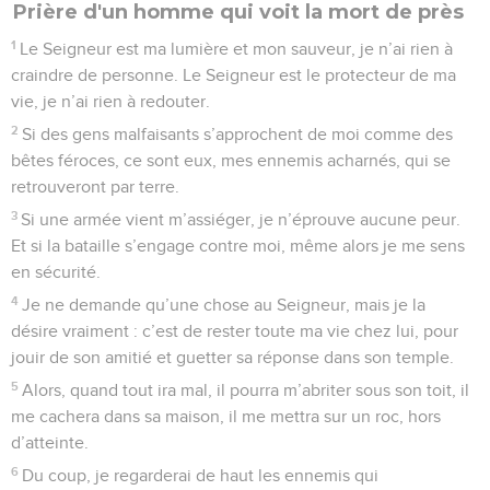
reproche, et j’ai en toi une confiance inébranlable.
2
Mets-moi vraiment à l’épreuve, Seigneur, contrôle mes
pensées et mes sentiments.
3
J’ai devant les yeux les marques de ta bonté et je vis de ta
fidélité.
4
Je n’ai pas fréquenté les intrigants, et je ne vais pas avec
les hypocrites.
5
Je déteste les bandes de malfaiteurs, et je reste à l’écart
des gens sans foi ni loi.
6
Je laverai mes mains en signe d’innocence et je ferai le
tour de ton autel, Seigneur,
7
en te disant ma reconnaissance et en racontant toutes tes
merveilles.
8
Seigneur, j’aime la maison où tu habites, le lieu où
demeure ta présence glorieuse.
9
Ne me traite pas comme les coupables, ne m’ôte pas la vie
comme aux meurtriers,