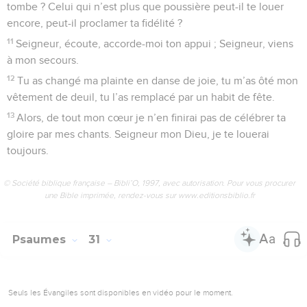
bénisse en lui donnant la paix !
© Société biblique française – Bibli’O, 1997, avec autorisation. Pour vous procurer
une Bible imprimée, rendez-vous sur www.editionsbiblio.fr
Psaumes
30
Seuls les Évangiles sont disponibles en vidéo pour le moment.
Seigneur, c'est toi qui es ma sécurité
1
Psaume. Chant pour la consécration du temple,
appartenant au recueil de David.
2
Je veux proclamer ta grandeur, Seigneur, car tu m’as tiré
hors du gouffre, tu n’as pas laissé mes ennemis s’amuser à
mes dépens.
3
Seigneur mon Dieu, je t’ai appelé à l’aide et tu m’as guéri.