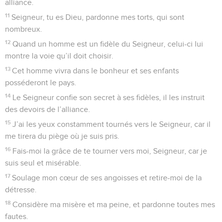
l’univers, c’est lui le grand Roi. Pause
© Société biblique française – Bibli’O, 1997, avec autorisation. Pour vous procurer
une Bible imprimée, rendez-vous sur www.editionsbiblio.fr
Psaumes
25
Seuls les Évangiles sont disponibles en vidéo pour le moment.
Un innocent fait appel à Dieu
1
Je me tourne vers toi, Seigneur ;
2
mon Dieu, je me suis fié à toi, ne me laisse pas déçu. Ne
laisse pas mes ennemis crier victoire à mon sujet.
3
Aucun de ceux qui comptent sur toi n’aura à le regretter.
Mais honte à ceux qui te trahissent ! Qu’ils restent les mains
vides !