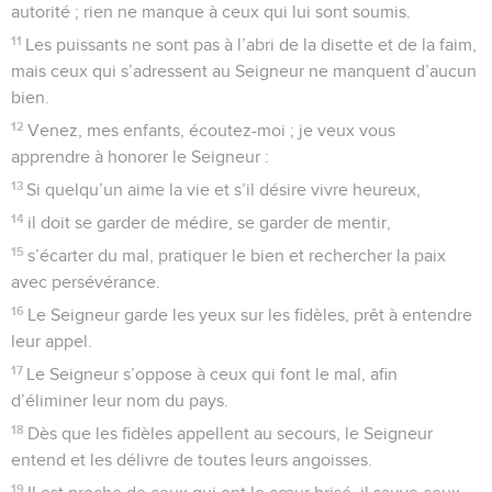
22
Que le Seigneur réponde à notre attente et nous accorde
sa bonté !
© Société biblique française – Bibli’O, 1997, avec autorisation. Pour vous procurer
une Bible imprimée, rendez-vous sur www.editionsbiblio.fr
Psaumes
34
Seuls les Évangiles sont disponibles en vidéo pour le moment.
Supplication d'un innocent traîné en justice
1
Du recueil de David. Devant Abimélek, David s’était fait
passer pour fou. Après avoir été mis à la porte par celui-ci, il
prononça les paroles que voici.
2
Je veux remercier le Seigneur en tout temps. Que ma
bouche ne cesse pas de le louer !