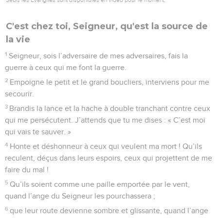
Les puissants ne sont pas à l’abri de la disette et de la faim,
mais ceux qui s’adressent au Seigneur ne manquent d’aucun
bien.
12
Venez, mes enfants, écoutez-moi ; je veux vous
apprendre à honorer le Seigneur :
13
Si quelqu’un aime la vie et s’il désire vivre heureux,
14
il doit se garder de médire, se garder de mentir,
15
s’écarter du mal, pratiquer le bien et rechercher la paix
avec persévérance.
16
Le Seigneur garde les yeux sur les fidèles, prêt à entendre
leur appel.
17
Le Seigneur s’oppose à ceux qui font le mal, afin
d’éliminer leur nom du pays.
18
Dès que les fidèles appellent au secours, le Seigneur
entend et les délivre de toutes leurs angoisses.
19
Il est proche de ceux qui ont le cœur brisé, il sauve ceux
qui ont l’esprit abattu.