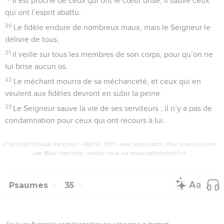
3
Le Seigneur est toute ma fierté. Vous, les humbles,
réjouissez-vous de m’entendre le louer.
4
Joignez-vous à moi pour dire la grandeur du Seigneur.
Ensemble, proclamons bien haut qui il est.
5
Je me suis adressé au Seigneur et il m’a répondu, il m’a
délivré de toutes mes craintes.
6
Ceux qui lèvent les yeux vers lui rayonnent de joie ; la
honte n’assombrit plus leur front !
7
Voilà un pauvre qui a crié au secours ; le Seigneur l’a
entendu et l’a sauvé de tout ce qui l’angoissait.
8
L’ange du Seigneur monte la garde autour des fidèles et les
met hors de danger.
9
Éprouvez et constatez combien le Seigneur est bon.
Heureux l’homme qui a recours à lui !
10
Vous qui appartenez au Seigneur, reconnaissez son
autorité ; rien ne manque à ceux qui lui sont soumis.
11