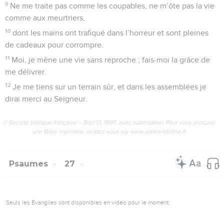
violente haine ils me portent.
20
Protège-moi et délivre-moi ; que je n’aie pas à regretter
d’avoir eu recours à toi !
21
Je compte sur toi, pour me garder dans l’innocence et la
droiture.
22
O Dieu, délivre Israël, délivre-le de toutes ses détresses !
© Société biblique française – Bibli’O, 1997, avec autorisation. Pour vous procurer
une Bible imprimée, rendez-vous sur www.editionsbiblio.fr
Psaumes
26
Seuls les Évangiles sont disponibles en vidéo pour le moment.
Chez le Seigneur, je me sens en sécurité
1
Seigneur, rends-moi justice, car je mène une vie sans