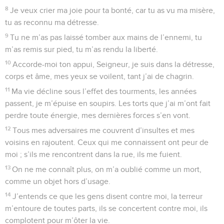
11
Seigneur, écoute, accorde-moi ton appui ; Seigneur, viens
à mon secours.
12
Tu as changé ma plainte en danse de joie, tu m’as ôté mon
vêtement de deuil, tu l’as remplacé par un habit de fête.
13
Alors, de tout mon cœur je n’en finirai pas de célébrer ta
gloire par mes chants. Seigneur mon Dieu, je te louerai
toujours.
© Société biblique française – Bibli’O, 1997, avec autorisation. Pour vous procurer
une Bible imprimée, rendez-vous sur www.editionsbiblio.fr
Psaumes
31
Seuls les Évangiles sont disponibles en vidéo pour le moment.
Le bonheur d'être pardonné