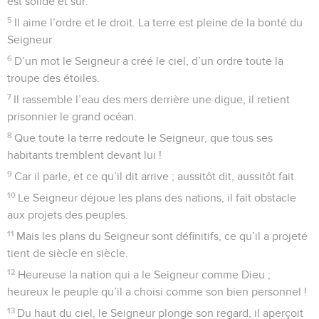
de les submerger ils resteront hors d’atteinte.
7
Tu es un abri pour moi, tu me préserves de la détresse. Je
crierai ma joie pour la protection dont tu m’entoures. Pause
8
Je vais t’enseigner et t’indiquer le chemin à suivre, dit le
Seigneur. Je vais te donner un conseil, je garde les yeux
fixés sur toi :
9
Ne sois pas aussi stupide que le cheval ou le mulet, dont il
faut maîtriser les élans avec un mors et une bride ; alors il ne
t’arrivera rien.
10
Le méchant se prépare beaucoup d’ennuis, mais le
Seigneur entoure de bonté celui qui lui fait confiance.
11
Que le Seigneur soit votre joie, vous les fidèles ;
émerveillez-vous, criez votre joie, vous les hommes au cœur
droit.
© Société biblique française – Bibli’O, 1997, avec autorisation. Pour vous procurer
une Bible imprimée, rendez-vous sur www.editionsbiblio.fr