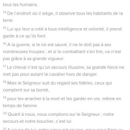
Psaumes
33
Seuls les Évangiles sont disponibles en vidéo pour le moment.
Le Seigneur m'a délivré de toutes mes
craintes
1
Criez votre joie pour le Seigneur, vous les fidèles ; hommes
droits, le louer est votre privilège.
2
Louez le Seigneur au son de la lyre, célébrez-le sur la
harpe à dix cordes.
3
Chantez en son honneur un chant nouveau, faites la plus
belle musique en l’acclamant.
4
Ce que le Seigneur dit est sans détour, et tout ce qu’il fait
est solide et sûr.
5
Il aime l’ordre et le droit. La terre est pleine de la bonté du