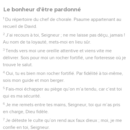
4
Tu m’as fait remonter du monde des morts ; j’avais un pied
dans la tombe, mais tu m’as rendu la vie, Seigneur.
5
Célébrez le Seigneur par vos chants, vous ses fidèles.
Louez-le en rappelant qu’il est Dieu.
6
Sa colère ne dure qu’un instant, mais sa bienveillance
toute la vie. Les pleurs sont encore là le soir, mais au matin
éclate la joie.
7
Je me croyais tranquille et je disais : « Rien ne me mettra
jamais en danger. »
8
Seigneur, dans ta bienveillance, tu m’avais assuré une forte
position. Mais tu t’es détourné de moi, et me voilà plongé
dans le désarroi.
9
Seigneur, je t’appelle à mon secours ; toi qui es mon
Maître, je t’implore.
10
Que gagnerais-tu si je mourais, si je descendais dans la
tombe ? Celui qui n’est plus que poussière peut-il te louer
encore, peut-il proclamer ta fidélité ?