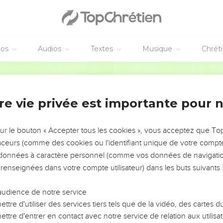
e – Bibli’O, 1997, avec autorisation. Pour vous procurer une Bible imprimée, rendez-vo
éos
Audios
Textes
Musique
Chrét
Français Courant
vangiles sont disponibles en vidéo pour le moment.
 son entrée au temple
re vie privée est importante pour 
erger, je ne manquerai de rien.
sur le bouton « Accepter tous les cookies », vous acceptez que T
s des prés d’herbe fraîche, il me conduit au calme près de l’eau
traceurs (comme des cookies ou l'identifiant unique de votre compte 
l me guide sur la bonne voie, parce qu’il est le berger d’Israël.
s données à caractère personnel (comme vos données de navigatio
la vallée obscure, je ne redoute aucun mal, Seigneur, car tu m
 renseignées dans votre compte utilisateur) dans les buts suivants 
 voilà ce qui me rassure.
ulent du mal, tu prépares un banquet pour moi. Tu m’accueilles 
audience de notre service
e. Tu remplis ma coupe jusqu’au bord.
ttre d'utiliser des services tiers tels que de la vidéo, des cartes
ttre d'entrer en contact avec notre service de relation aux utilisat
 ma vie, ta bonté, ta générosité me suivront pas à pas. Seigneur, 