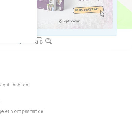
us sur www.editionsbiblio.fr
 qui l’habitent.
?
e et n’ont pas fait de