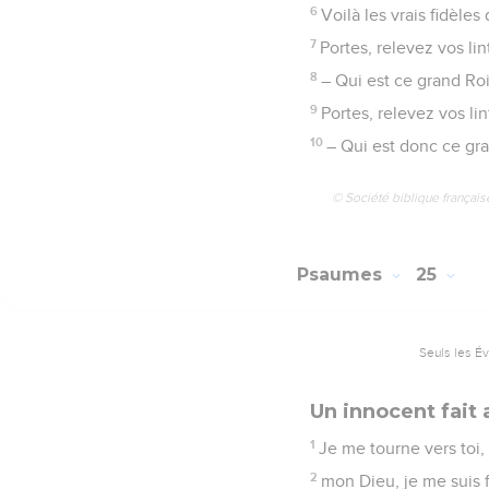
6
Voilà les vrais fidèles
7
Portes, relevez vos li
8
– Qui est ce grand Roi
9
Portes, relevez vos li
10
– Qui est donc ce gran
© Société biblique français
Psaumes
25
Seuls les É
Un innocent fait 
1
Je me tourne vers toi,
2
mon Dieu, je me suis f