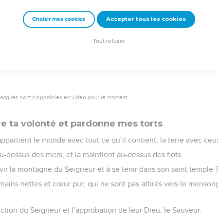
que je vivrai.
Accepter tous les cookies
Choisir mes cookies
e – Bibli’O, 1997, avec autorisation. Pour vous procurer une Bible imprimée, rendez-vo
Tout refuser
vangiles sont disponibles en vidéo pour le moment.
re ta volonté et pardonne mes torts
ppartient le monde avec tout ce qu’il contient, la terre avec ceux
 au-dessus des mers, et la maintient au-dessus des flots.
vir la montagne du Seigneur et à se tenir dans son saint temple 
ains nettes et cœur pur, qui ne sont pas attirés vers le mensong
iction du Seigneur et l’approbation de leur Dieu, le Sauveur.