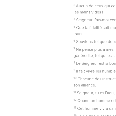
3
Aucun de ceux qui comp
les mains vides !
4
Seigneur, fais-moi co
5
Que ta fidélité soit mo
jours.
6
Souviens-toi que depu
7
Ne pense plus à mes f
générosité, toi qui es s
8
Le Seigneur est si bon
9
Il fait vivre les humbl
10
Chacune des instruct
son alliance.
11
Seigneur, tu es Dieu,
12
Quand un homme est un
13
Cet homme vivra dans
14