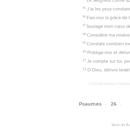
Le Seigneur confie son
15
J’ai les yeux constamm
16
Fais-moi la grâce de t
17
Soulage mon cœur de 
18
Considère ma misère 
19
Constate combien mes
20
Protège-moi et délivre
21
Je compte sur toi, po
22
O Dieu, délivre Israël
© Société biblique français
Psaumes
26
Seuls les É