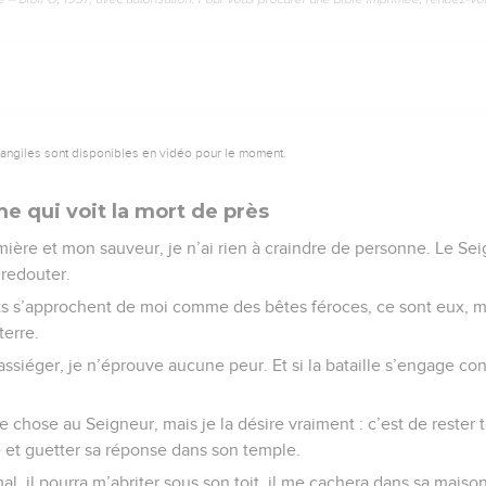
vangiles sont disponibles en vidéo pour le moment.
e qui voit la mort de près
ière et mon sauveur, je n’ai rien à craindre de personne. Le Sei
 redouter.
nts s’approchent de moi comme des bêtes féroces, ce sont eux, 
terre.
ssiéger, je n’éprouve aucune peur. Et si la bataille s’engage co
hose au Seigneur, mais je la désire vraiment : c’est de rester t
é et guetter sa réponse dans son temple.
mal, il pourra m’abriter sous son toit, il me cachera dans sa maison