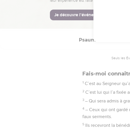
maison aussi longtemps 
© Société biblique français
Psaumes
24
Seuls les É
Fais-moi connaît
1
C’est au Seigneur qu’a
2
C’est lui qui l’a fixée
3
– Qui sera admis à gra
4
– Ceux qui ont gardé m
faux serments.
5
Ils recevront la bénéd