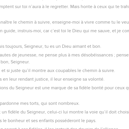
tent sur toi n’aura à le regretter. Mais honte à ceux qui te trahi
nnaître le chemin à suivre, enseigne-moi à vivre comme tu le veu
n guide, instruis-moi, car c’est toi le Dieu qui me sauve, et je co
is toujours, Seigneur, tu es un Dieu aimant et bon.
autes de jeunesse, ne pense plus à mes désobéissances ; pense 
i bon, Seigneur.
 et si juste qu’il montre aux coupables le chemin à suivre.
es en leur rendant justice, il leur enseigne sa volonté.
ions du Seigneur est une marque de sa fidèle bonté pour ceux qu
 pardonne mes torts, qui sont nombreux.
 fidèle du Seigneur, celui-ci lui montre la voie qu’il doit choisi
 le bonheur et ses enfants posséderont le pays.