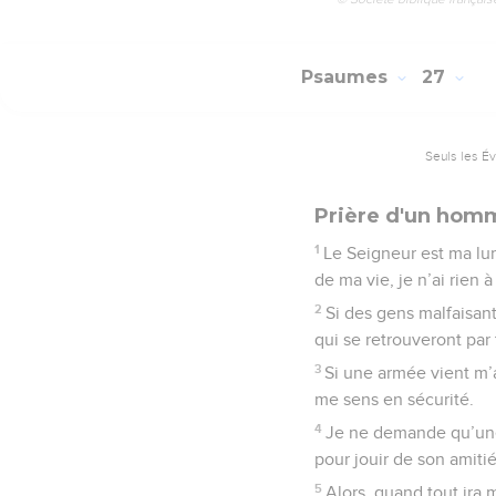
Psaumes
27
Seuls les É
Prière d'un homm
1
Le Seigneur est ma lum
de ma vie, je n’ai rien à
2
Si des gens malfaisa
qui se retrouveront par 
3
Si une armée vient m’a
me sens en sécurité.
4
Je ne demande qu’une c
pour jouir de son amiti
5
Alors, quand tout ira 