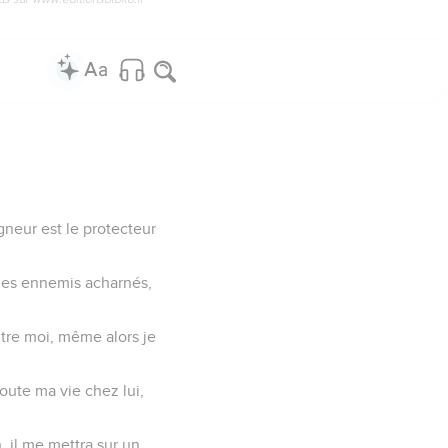
gneur est le protecteur
mes ennemis acharnés,
ntre moi, même alors je
oute ma vie chez lui,
, il me mettra sur un