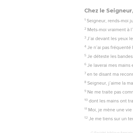
Chez le Seigneur
1
Seigneur, rends-moi ju
2
Mets-moi vraiment à l
3
J’ai devant les yeux le
4
Je n’ai pas fréquenté l
5
Je déteste les bandes d
6
Je laverai mes mains e
7
en te disant ma reconn
8
Seigneur, j’aime la ma
9
Ne me traite pas comm
10
dont les mains ont tr
11
Moi, je mène une vie 
12
Je me tiens sur un te
© Société biblique français