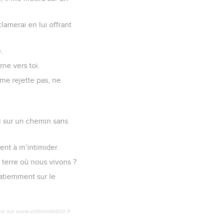
lamerai en lui offrant
.
rne vers toi.
me rejette pas, ne
i sur un chemin sans
ent à m’intimider.
e terre où nous vivons ?
patiemment sur le
us sur www.editionsbiblio.fr