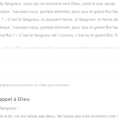
 du Seigneur, ceux qui se tournent vers Dieu, voilà le vrai Jacob.
nteaux ; haussez-vous, portails éternels, pour que le grand Roi fa
 ? – C’est le Seigneur, le puissant héros, le Seigneur, le héros 
nteaux ; haussez-vous, portails éternels, pour que le grand Roi fa
d Roi ? – C’est le Seigneur de l’univers, c’est lui le grand Roi. 
e – Bibli’O, 1997, avec autorisation. Pour vous procurer une Bible imprimée, rendez-vo
vangiles sont disponibles en vidéo pour le moment.
appel à Dieu
 Seigneur ;
ié à toi, ne me laisse pas déçu. Ne laisse pas mes ennemis crier 