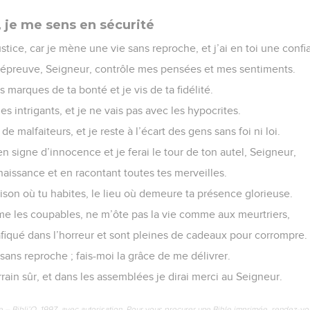
, je me sens en sécurité
stice, car je mène une vie sans reproche, et j’ai en toi une confi
’épreuve, Seigneur, contrôle mes pensées et mes sentiments.
s marques de ta bonté et je vis de ta fidélité.
es intrigants, et je ne vais pas avec les hypocrites.
e malfaiteurs, et je reste à l’écart des gens sans foi ni loi.
n signe d’innocence et je ferai le tour de ton autel, Seigneur,
aissance et en racontant toutes tes merveilles.
ison où tu habites, le lieu où demeure ta présence glorieuse.
e les coupables, ne m’ôte pas la vie comme aux meurtriers,
afiqué dans l’horreur et sont pleines de cadeaux pour corrompre.
sans reproche ; fais-moi la grâce de me délivrer.
rrain sûr, et dans les assemblées je dirai merci au Seigneur.
e – Bibli’O, 1997, avec autorisation. Pour vous procurer une Bible imprimée, rendez-vo