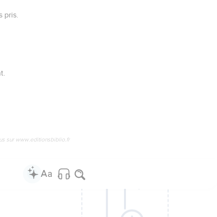
 pris.
t.
us sur www.editionsbiblio.fr