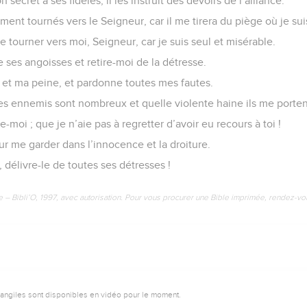
 secret à ses fidèles, il les instruit des devoirs de l’alliance.
ent tournés vers le Seigneur, car il me tirera du piège où je suis
e tourner vers moi, Seigneur, car je suis seul et misérable.
ses angoisses et retire-moi de la détresse.
et ma peine, et pardonne toutes mes fautes.
 ennemis sont nombreux et quelle violente haine ils me porten
-moi ; que je n’aie pas à regretter d’avoir eu recours à toi !
ur me garder dans l’innocence et la droiture.
, délivre-le de toutes ses détresses !
e – Bibli’O, 1997, avec autorisation. Pour vous procurer une Bible imprimée, rendez-vo
vangiles sont disponibles en vidéo pour le moment.