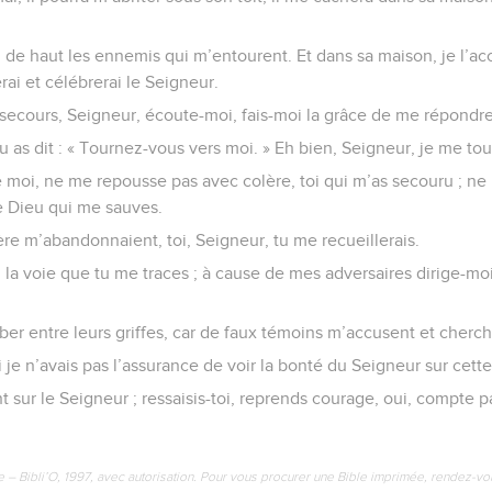
 de haut les ennemis qui m’entourent. Et dans sa maison, je l’acc
erai et célébrerai le Seigneur.
 secours, Seigneur, écoute-moi, fais-moi la grâce de me répondre
tu as dit : « Tournez-vous vers moi. » Eh bien, Seigneur, je me tou
 moi, ne me repousse pas avec colère, toi qui m’as secouru ; ne 
e Dieu qui me sauves.
e m’abandonnaient, toi, Seigneur, tu me recueillerais.
la voie que tu me traces ; à cause de mes adversaires dirige-mo
er entre leurs griffes, car de faux témoins m’accusent et cherch
 je n’avais pas l’assurance de voir la bonté du Seigneur sur cett
sur le Seigneur ; ressaisis-toi, reprends courage, oui, compte 
e – Bibli’O, 1997, avec autorisation. Pour vous procurer une Bible imprimée, rendez-vo