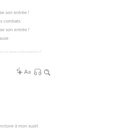
sse son entrée !
des combats.
sse son entrée !
Pause
us sur www.editionsbiblio.fr
victoire à mon sujet.