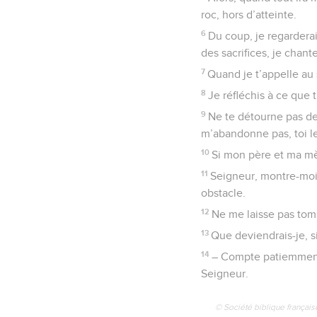
roc, hors d’atteinte.
6
Du coup, je regarderai
des sacrifices, je chant
7
Quand je t’appelle au
8
Je réfléchis à ce que 
9
Ne te détourne pas de
m’abandonne pas, toi l
10
Si mon père et ma mèr
11
Seigneur, montre-moi 
obstacle.
12
Ne me laisse pas tomb
13
Que deviendrais-je, si
14
– Compte patiemment 
Seigneur.
© Société biblique français