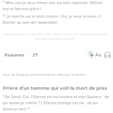
11
Mais moi je veux mener une vie sans reproche. Délivre-
moi et fais-moi grâce !
12
Je marche sur le droit chemin. Oui, je veux te louer, ô
Eternel, au sein de l’assemblée.
La Bible Du Semeur Copyright © 1992, 1999 by Biblica, Inc.® Used by permission.
All rights reserved worldwide.
Psaumes
27
Seuls les Évangiles sont disponibles en vidéo pour le moment.
Prière d'un homme qui voit la mort de près
1
De David. Oui, l’Eternel est ma lumière et mon Sauveur : de
qui aurais-je crainte ? L’Eternel protège ma vie : de qui
aurais-je peur ?