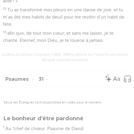
aide ! »
12
Tu as transformé mes pleurs en une danse de joie, et tu
m’as ôté mes habits de deuil pour me revêtir d’un habit de
fête,
13
afin que, de tout mon cœur, et sans me lasser, je te
chante. Eternel, mon Dieu, je te louerai à jamais.
La Bible Du Semeur Copyright © 1992, 1999 by Biblica, Inc.® Used by permission.
All rights reserved worldwide.
Psaumes
31
Seuls les Évangiles sont disponibles en vidéo pour le moment.
Le bonheur d'être pardonné
1
Au *chef de chœur. Psaume de David.