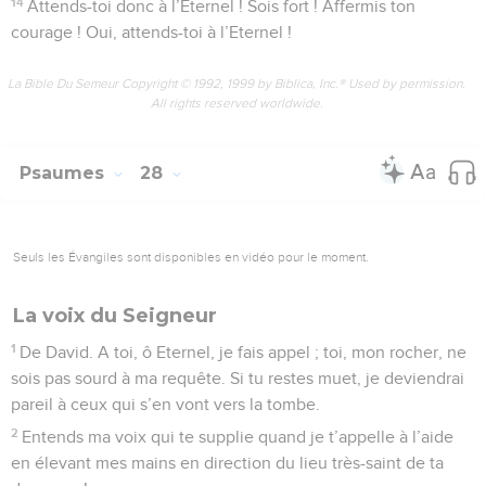
14
Attends-toi donc à l’Eternel ! Sois fort ! Affermis ton
courage ! Oui, attends-toi à l’Eternel !
La Bible Du Semeur Copyright © 1992, 1999 by Biblica, Inc.® Used by permission.
All rights reserved worldwide.
Psaumes
28
Seuls les Évangiles sont disponibles en vidéo pour le moment.
La voix du Seigneur
1
De David. A toi, ô Eternel, je fais appel ; toi, mon rocher, ne
sois pas sourd à ma requête. Si tu restes muet, je deviendrai
pareil à ceux qui s’en vont vers la tombe.
2
Entends ma voix qui te supplie quand je t’appelle à l’aide
en élevant mes mains en direction du lieu très-saint de ta