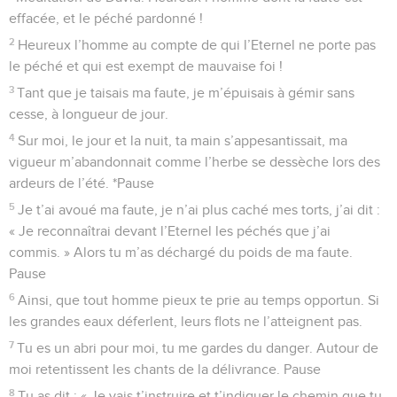
effacée, et le péché pardonné !
2
Heureux l’homme au compte de qui l’Eternel ne porte pas
le péché et qui est exempt de mauvaise foi !
3
Tant que je taisais ma faute, je m’épuisais à gémir sans
cesse, à longueur de jour.
4
Sur moi, le jour et la nuit, ta main s’appesantissait, ma
vigueur m’abandonnait comme l’herbe se dessèche lors des
ardeurs de l’été. *Pause
5
Je t’ai avoué ma faute, je n’ai plus caché mes torts, j’ai dit :
« Je reconnaîtrai devant l’Eternel les péchés que j’ai
commis. » Alors tu m’as déchargé du poids de ma faute.
Pause
6
Ainsi, que tout homme pieux te prie au temps opportun. Si
les grandes eaux déferlent, leurs flots ne l’atteignent pas.
7
Tu es un abri pour moi, tu me gardes du danger. Autour de
moi retentissent les chants de la délivrance. Pause
8
Tu as dit : « Je vais t’instruire et t’indiquer le chemin que tu