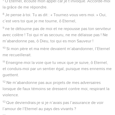
O Eternel, écoute mon appel car je t’invoque. Accorde-moi
la grâce de me répondre.
8
Je pense à toi. Tu as dit : « Tournez-vous vers moi. » Oui,
c’est vers toi que je me tourne, ô Eternel,
9
ne te détourne pas de moi et ne repousse pas ton serviteur
avec colère ! Toi qui m’as secouru, ne me délaisse pas ! Ne
m’abandonne pas, ô Dieu, toi qui es mon Sauveur !
10
Si mon père et ma mère devaient m’abandonner, l’Eternel
me recueillerait.
11
Enseigne-moi la voie que tu veux que je suive, ô Eternel,
et conduis-moi par un sentier égal, puisque mes ennemis me
guettent.
12
Ne m’abandonne pas aux projets de mes adversaires
lorsque de faux témoins se dressent contre moi, respirant la
violence.
13
Que deviendrais-je si je n’avais pas l’assurance de voir
l’amour de l’Eternel au pays des vivants ?