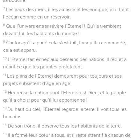
sa bouche.
7
Les eaux des mers, il les amasse et les endigue, et il tient
l’océan comme en un réservoir.
8
Que l’univers entier révère l’Eternel ! Qu’ils tremblent
devant lui, les habitants du monde !
9
Car lorsqu’il a parlé cela s’est fait, lorsqu’il a commandé,
cela est apparu.
10
L’Eternel fait échec aux desseins des nations. Il réduit à
néant ce que les peuples projetaient.
11
Les plans de l’Eternel demeurent pour toujours et ses
projets subsistent d’âge en âge.
12
Heureuse la nation dont l’Eternel est Dieu, et le peuple
qu’il a choisi pour qu’il lui appartienne !
13
Du haut du ciel, l’Eternel regarde la terre. Il voit tous les
humains.
14
De son trône, il observe tous les habitants de la terre.
15
Il a formé leur cœur à tous, et il reste attentif à chacun de