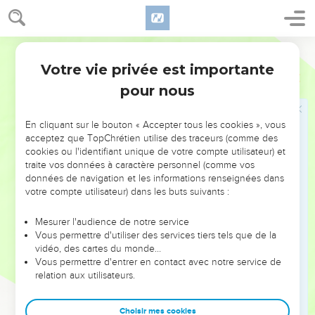
13
Il le fait vivre dans le bonheur et sa postérité possède le
pays.
14
L’Eternel confie ses desseins à ceux qui le révèrent, il les
Semeur
instruit de son alliance.
Votre vie privée est importante
Psaumes
25
15
Mes yeux sont constamment tournés vers l’Eternel, car
pour nous
c’est lui qui dégage mes pieds pris au filet.
16
Regarde-moi, ô Eternel, et fais-moi grâce, car je suis seul
En cliquant sur le bouton « Accepter tous les cookies », vous
et malheureux.
acceptez que TopChrétien utilise des traceurs (comme des
cookies ou l'identifiant unique de votre compte utilisateur) et
17
Mon cœur est dans l’angoisse, délivre-moi de mes
traite vos données à caractère personnel (comme vos
tourments !
données de navigation et les informations renseignées dans
votre compte utilisateur) dans les buts suivants :
18
Vois ma misère et ma souffrance, pardonne-moi tous mes
péchés !
Mesurer l'audience de notre service
19
Oh ! vois combien mes ennemis sont en grand nombre, et
Vous permettre d'utiliser des services tiers tels que de la
vidéo, des cartes du monde…
quelle haine violente ils ont pour moi !
Vous permettre d'entrer en contact avec notre service de
20
Protège-moi, délivre-moi, garde-moi de la honte : je
relation aux utilisateurs.
cherche en toi un sûr refuge.
21
Que l’innocence et la droiture me sauvegardent puisque
Choisir mes cookies