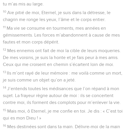
tu m’as mis au large.
10
Aie pitié de moi, Eternel, je suis dans la détresse, le
chagrin me ronge les yeux, l’âme et le corps entier.
11
Ma vie se consume en tourments, mes années en
gémissements. Les forces m’abandonnent à cause de mes
fautes et mon corps dépérit.
12
Mes ennemis ont fait de moi la cible de leurs moqueries.
De mes voisins, je suis la honte et je fais peur à mes amis.
Ceux qui me croisent en chemin s’écartent loin de moi.
13
Ils m’ont rayé de leur mémoire : me voilà comme un mort,
je suis comme un objet qu’on a jeté.
14
J’entends toutes les médisances que l’on répand à mon
sujet. La frayeur règne autour de moi : ils se concertent
contre moi, ils forment des complots pour m’enlever la vie.
15
Mais moi, ô Eternel, je me confie en toi. Je dis : « C’est toi
qui es mon Dieu ! »
16
Mes destinées sont dans ta main. Délivre-moi de la main