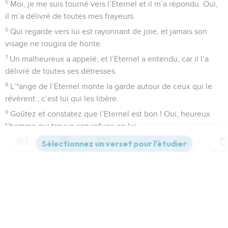
5
Moi, je me suis tourné vers l’Eternel et il m’a répondu. Oui,
il m’a délivré de toutes mes frayeurs.
6
Qui regarde vers lui est rayonnant de joie, et jamais son
visage ne rougira de honte.
7
Un malheureux a appelé, et l’Eternel a entendu, car il l’a
délivré de toutes ses détresses.
8
L’*ange de l’Eternel monte la garde autour de ceux qui le
révèrent ; c’est lui qui les libère.
9
Goûtez et constatez que l’Eternel est bon ! Oui, heureux
l’homme qui trouve son refuge en lui.
10
Vous qui appartenez à l’Eternel, révérez-le ! Car rien ne
Contenus
Versions
Commentaires
Strong
Dictionnaire
manque à ceux qui le révèrent.
11
Le lion peut connaître la disette et la faim, mais ceux qui
se tournent vers l’Eternel ne manquent d’aucun bien.
Paramètres de lecture
12
Venez, mes fils, écoutez-moi, et je vous apprendrai
comment vivre en révérant l’Eternel.
Afficher les numéros de versets
13
Qui désire une longue vie ? Qui voudrait être heureux ?