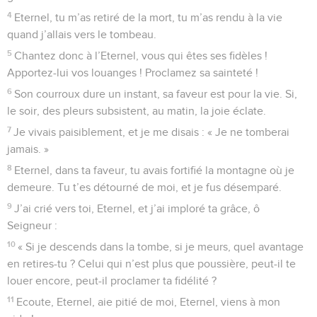
4
Eternel, tu m’as retiré de la mort, tu m’as rendu à la vie
quand j’allais vers le tombeau.
5
Chantez donc à l’Eternel, vous qui êtes ses fidèles !
Apportez-lui vos louanges ! Proclamez sa sainteté !
6
Son courroux dure un instant, sa faveur est pour la vie. Si,
le soir, des pleurs subsistent, au matin, la joie éclate.
7
Je vivais paisiblement, et je me disais : « Je ne tomberai
jamais. »
8
Eternel, dans ta faveur, tu avais fortifié la montagne où je
demeure. Tu t’es détourné de moi, et je fus désemparé.
9
J’ai crié vers toi, Eternel, et j’ai imploré ta grâce, ô
Seigneur :
10
« Si je descends dans la tombe, si je meurs, quel avantage
en retires-tu ? Celui qui n’est plus que poussière, peut-il te
louer encore, peut-il proclamer ta fidélité ?
11
Ecoute, Eternel, aie pitié de moi, Eternel, viens à mon