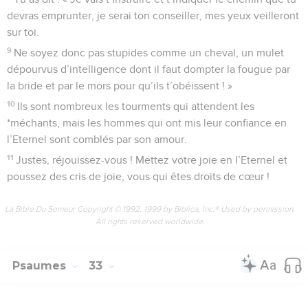
devras emprunter, je serai ton conseiller, mes yeux veilleront
sur toi.
9
Ne soyez donc pas stupides comme un cheval, un mulet
dépourvus d’intelligence dont il faut dompter la fougue par
la bride et par le mors pour qu’ils t’obéissent ! »
10
Ils sont nombreux les tourments qui attendent les
*méchants, mais les hommes qui ont mis leur confiance en
l’Eternel sont comblés par son amour.
11
Justes, réjouissez-vous ! Mettez votre joie en l’Eternel et
poussez des cris de joie, vous qui êtes droits de cœur !
La Bible Du Semeur Copyright © 1992, 1999 by Biblica, Inc.® Used by permission.
All rights reserved worldwide.
Psaumes
33