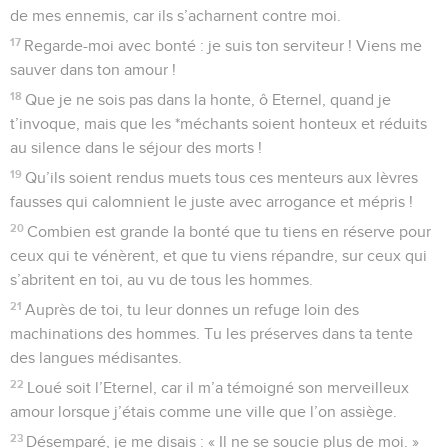
de mes ennemis, car ils s’acharnent contre moi.
17
Regarde-moi avec bonté : je suis ton serviteur ! Viens me
sauver dans ton amour !
18
Que je ne sois pas dans la honte, ô Eternel, quand je
t’invoque, mais que les *méchants soient honteux et réduits
au silence dans le séjour des morts !
19
Qu’ils soient rendus muets tous ces menteurs aux lèvres
fausses qui calomnient le juste avec arrogance et mépris !
20
Combien est grande la bonté que tu tiens en réserve pour
ceux qui te vénèrent, et que tu viens répandre, sur ceux qui
s’abritent en toi, au vu de tous les hommes.
21
Auprès de toi, tu leur donnes un refuge loin des
machinations des hommes. Tu les préserves dans ta tente
des langues médisantes.
22
Loué soit l’Eternel, car il m’a témoigné son merveilleux
amour lorsque j’étais comme une ville que l’on assiège.
23
Désemparé, je me disais : « Il ne se soucie plus de moi. »