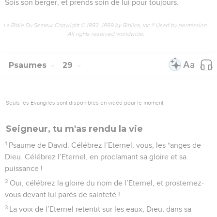
Sois son berger, et prends soin de lui pour toujours.
La Bible Du Semeur Copyright © 1992, 1999 by Biblica, Inc.® Used by permission.
All rights reserved worldwide.
Psaumes
29
Seuls les Évangiles sont disponibles en vidéo pour le moment.
Seigneur, tu m'as rendu la vie
1
Psaume de David. Célébrez l’Eternel, vous, les *anges de
Dieu. Célébrez l’Eternel, en proclamant sa gloire et sa
puissance !
2
Oui, célébrez la gloire du nom de l’Eternel, et prosternez-
vous devant lui parés de sainteté !
3
La voix de l’Eternel retentit sur les eaux, Dieu, dans sa