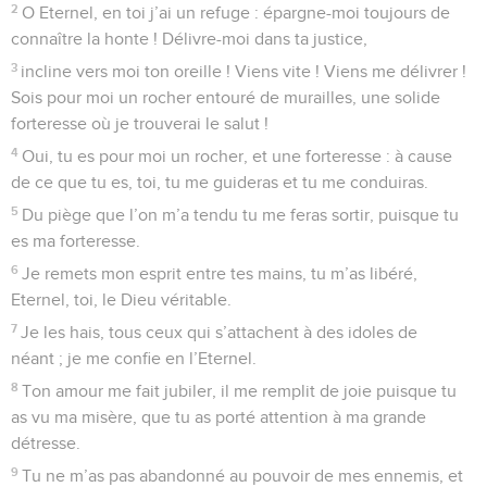
2
O Eternel, en toi j’ai un refuge : épargne-moi toujours de
connaître la honte ! Délivre-moi dans ta justice,
3
incline vers moi ton oreille ! Viens vite ! Viens me délivrer !
Sois pour moi un rocher entouré de murailles, une solide
forteresse où je trouverai le salut !
4
Oui, tu es pour moi un rocher, et une forteresse : à cause
de ce que tu es, toi, tu me guideras et tu me conduiras.
5
Du piège que l’on m’a tendu tu me feras sortir, puisque tu
es ma forteresse.
6
Je remets mon esprit entre tes mains, tu m’as libéré,
Eternel, toi, le Dieu véritable.
7
Je les hais, tous ceux qui s’attachent à des idoles de
néant ; je me confie en l’Eternel.
8
Ton amour me fait jubiler, il me remplit de joie puisque tu
as vu ma misère, que tu as porté attention à ma grande
détresse.
9
Tu ne m’as pas abandonné au pouvoir de mes ennemis, et