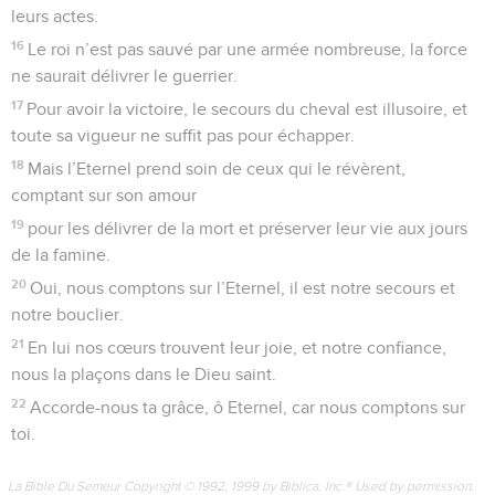
leurs actes.
16
Le roi n’est pas sauvé par une armée nombreuse, la force
ne saurait délivrer le guerrier.
17
Pour avoir la victoire, le secours du cheval est illusoire, et
toute sa vigueur ne suffit pas pour échapper.
18
Mais l’Eternel prend soin de ceux qui le révèrent,
comptant sur son amour
19
pour les délivrer de la mort et préserver leur vie aux jours
de la famine.
20
Oui, nous comptons sur l’Eternel, il est notre secours et
notre bouclier.
21
En lui nos cœurs trouvent leur joie, et notre confiance,
nous la plaçons dans le Dieu saint.
22
Accorde-nous ta grâce, ô Eternel, car nous comptons sur
toi.
La Bible Du Semeur Copyright © 1992, 1999 by Biblica, Inc.® Used by permission.