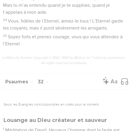
Mais tu m’as entendu quand je te suppliais, quand je
t’appelais à mon aide.
24
Vous, fidèles de l’Eternel, aimez-le tous ! L’Eternel garde
les croyants, mais il punit sévèrement les arrogants.
25
Soyez forts et prenez courage, vous qui vous attendez à
l’Eternel.
La Bible Du Semeur Copyright © 1992, 1999 by Biblica, Inc.® Used by permission.
All rights reserved worldwide.
Psaumes
32
Seuls les Évangiles sont disponibles en vidéo pour le moment.
Louange au Dieu créateur et sauveur
1
Méditation de David. Heureux l’homme dont la faute est