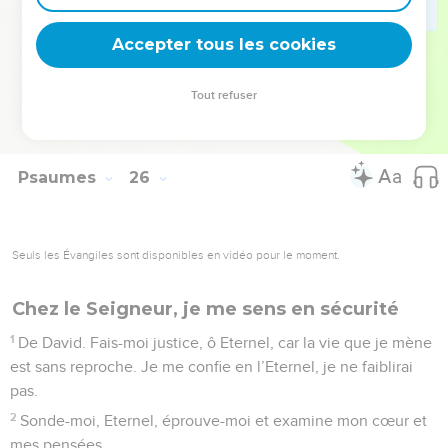
j’espère en toi.
Accepter tous les cookies
22
O Dieu, sauve Israël de toutes ses détresses !
La Bible Du Semeur Copyright © 1992, 1999 by Biblica, Inc.® Used by permission.
Tout refuser
All rights reserved worldwide.
Psaumes
26
Seuls les Évangiles sont disponibles en vidéo pour le moment.
Chez le Seigneur, je me sens en sécurité
1
De David. Fais-moi justice, ô Eternel, car la vie que je mène
est sans reproche. Je me confie en l’Eternel, je ne faiblirai
pas.
2
Sonde-moi, Eternel, éprouve-moi et examine mon cœur et
mes pensées.