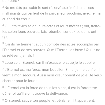
demeure !
3
Ne me fais pas subir le sort réservé aux *méchants, ces
malfaisants qui parlent de la paix à leur prochain, avec le mal
au fond du cœur.
4
Oui, traite-les selon leurs actes et leurs méfaits ; oui, traite-
les selon leurs œuvres, fais retomber sur eux ce qu’ils ont
fait !
5
Car ils ne tiennent aucun compte des actes accomplis par
l’Eternel et de ses œuvres. Que l’Eternel les brise ! Qu’ils ne
se relèvent jamais !
6
Loué soit l’Eternel, car il m’exauce lorsque je le supplie.
7
L’Eternel est ma force, mon bouclier. En lui je me confie ; il
vient à mon secours. Aussi mon cœur bondit de joie. Je veux
chanter pour le louer.
8
L’Eternel est la force de tous les siens, il est la forteresse
où le roi qu’il a oint trouve la délivrance.
9
O Eternel, sauve ton peuple, et bénis-le : il t’appartient.