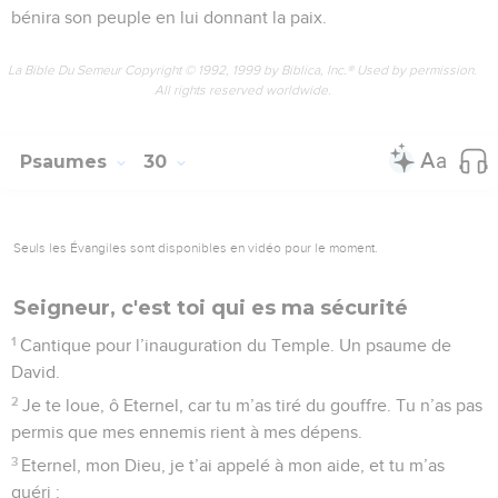
bénira son peuple en lui donnant la paix.
La Bible Du Semeur Copyright © 1992, 1999 by Biblica, Inc.® Used by permission.
All rights reserved worldwide.
Psaumes
30
Seuls les Évangiles sont disponibles en vidéo pour le moment.
Seigneur, c'est toi qui es ma sécurité
1
Cantique pour l’inauguration du Temple. Un psaume de
David.
2
Je te loue, ô Eternel, car tu m’as tiré du gouffre. Tu n’as pas
permis que mes ennemis rient à mes dépens.
3
Eternel, mon Dieu, je t’ai appelé à mon aide, et tu m’as
guéri :