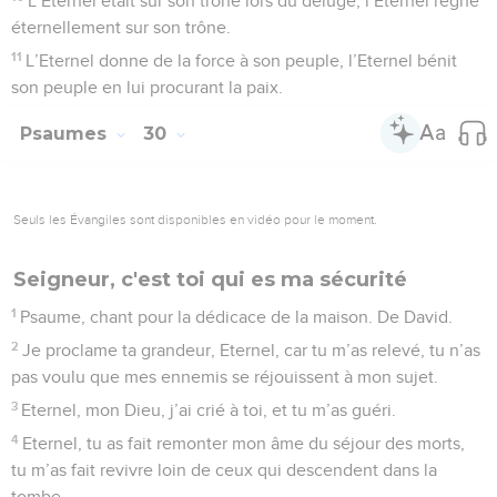
L’Eternel était sur son trône lors du déluge, l’Eternel règne
éternellement sur son trône.
11
L’Eternel donne de la force à son peuple, l’Eternel bénit
son peuple en lui procurant la paix.
Psaumes
30
Seuls les Évangiles sont disponibles en vidéo pour le moment.
Seigneur, c'est toi qui es ma sécurité
1
Psaume, chant pour la dédicace de la maison. De David.
2
Je proclame ta grandeur, Eternel, car tu m’as relevé, tu n’as
pas voulu que mes ennemis se réjouissent à mon sujet.
3
Eternel, mon Dieu, j’ai crié à toi, et tu m’as guéri.
4
Eternel, tu as fait remonter mon âme du séjour des morts,
tu m’as fait revivre loin de ceux qui descendent dans la
tombe.