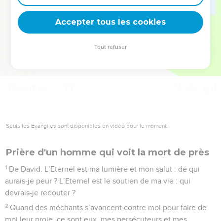
deviennent vos tremplins. Que vous guidiez un ministère, une
équipe, un groupe ou une famille, leur expérience est faite
Accepter tous les cookies
pour vous.
Tout refuser
Je découvre l’événement
Psaumes
27
Seuls les Évangiles sont disponibles en vidéo pour le moment.
Prière d'un homme qui voit la mort de près
1
De David. L’Eternel est ma lumière et mon salut : de qui
aurais-je peur ? L’Eternel est le soutien de ma vie : qui
devrais-je redouter ?
2
Quand des méchants s’avancent contre moi pour faire de
moi leur proie, ce sont eux, mes persécuteurs et mes