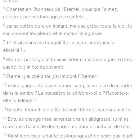
5
Chantez en l’honneur de l’Eternel, vous qui l’aimez,
célébrez par vos louanges sa sainteté,
6
car sa colère dure un instant, mais sa grâce toute la vie : le
soir arrivent les pleurs, et le matin l’allégresse.
7
Je disais dans ma tranquillité : « Je ne serai jamais
ébranlé ! »
8
Eternel, par ta grâce tu avais affermi ma montagne. Tu t’es
caché, et j’ai été épouvanté.
9
Eternel, j’ai crié à toi, j’ai imploré l’Eternel :
10
« Que gagnes-tu à verser mon sang, à me faire descendre
dans la tombe ? La poussière te célèbre-t-elle ? Raconte-t-
elle ta fidélité ?
11
Ecoute, Eternel, aie pitié de moi ! Eternel, secours-moi ! »
12
Et tu as changé mes lamentations en allégresse, tu m’as
retiré mes habits de deuil pour me donner un habit de fête.
13
Ainsi mon cœur chante tes louanges et ne reste pas muet.