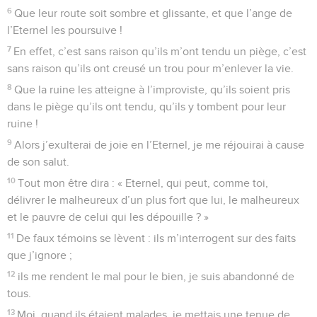
6
Que leur route soit sombre et glissante, et que l’ange de
l’Eternel les poursuive !
7
En effet, c’est sans raison qu’ils m’ont tendu un piège, c’est
sans raison qu’ils ont creusé un trou pour m’enlever la vie.
8
Que la ruine les atteigne à l’improviste, qu’ils soient pris
dans le piège qu’ils ont tendu, qu’ils y tombent pour leur
ruine !
9
Alors j’exulterai de joie en l’Eternel, je me réjouirai à cause
de son salut.
10
Tout mon être dira : « Eternel, qui peut, comme toi,
délivrer le malheureux d’un plus fort que lui, le malheureux
et le pauvre de celui qui les dépouille ? »
11
De faux témoins se lèvent : ils m’interrogent sur des faits
que j’ignore ;
12
ils me rendent le mal pour le bien, je suis abandonné de
tous.
13
Moi, quand ils étaient malades, je mettais une tenue de