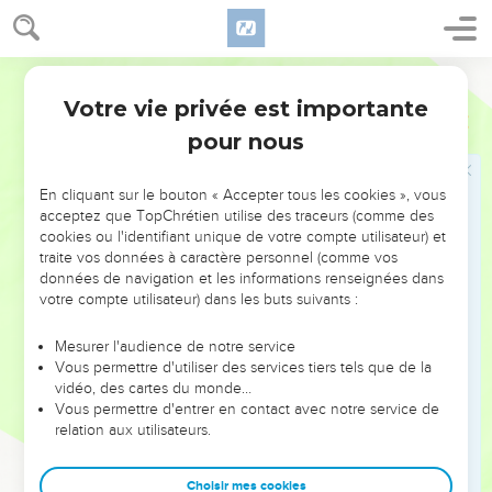
Votre vie privée est importante
pour nous
NE MANQUEZ PAS L’ÉVÉNEMENT
En cliquant sur le bouton « Accepter tous les cookies », vous
DE L’ANNÉE !
acceptez que TopChrétien utilise des traceurs (comme des
cookies ou l'identifiant unique de votre compte utilisateur) et
ET SI LEURS ERREURS POUVAIENT VOUS ÉVITER LES
traite vos données à caractère personnel (comme vos
VOTRES ?
données de navigation et les informations renseignées dans
votre compte utilisateur) dans les buts suivants :
On admire souvent les leaders pour leurs réussites, leur impact,
leur foi ou leur vision. Mais on voit moins les doutes, les erreurs
Mesurer l'audience de notre service
Vous permettre d'utiliser des services tiers tels que de la
et les saisons difficiles qu'ils ont traversés, alors même que ce
vidéo, des cartes du monde…
sont elles qui les ont façonnés.
Vous permettre d'entrer en contact avec notre service de
relation aux utilisateurs.
Dans cette conférence, leaders, entrepreneurs, et responsables
reviennent sur les erreurs marquantes de leur parcours et les
clés pour avancer avec plus de sagesse afin que leurs erreurs
Choisir mes cookies