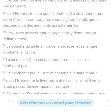
Détourne-toi du mal, fais le bien, et tu auras pour toujours
une demeure,
28
car l’Eternel aime ce qui est droit, et il n’abandonne pas
ses fidèles : ils sont toujours sous sa garde, tandis que la
descendance des méchants est exterminée.
29
Les justes posséderont le pays, et ils y demeureront
définitivement.
30
La bouche du juste annonce la sagesse, et sa langue
proclame la justice.
31
La loi de son Dieu est dans son cœur, ses pas ne
faiblissent pas.
32
Le méchant épie le juste et cherche à le faire mourir,
33
mais l’Eternel ne le livre pas entre ses mains, et il ne le
laisse pas condamner quand il est jugé.
34
Espère en l’Eternel, suis sa voie, et il t’élèvera pour que tu
possèdes le pays, tandis que tu verras les méchants
exterminés.
Contenus
Versions
Commentaires
Strong
Dictionnaire