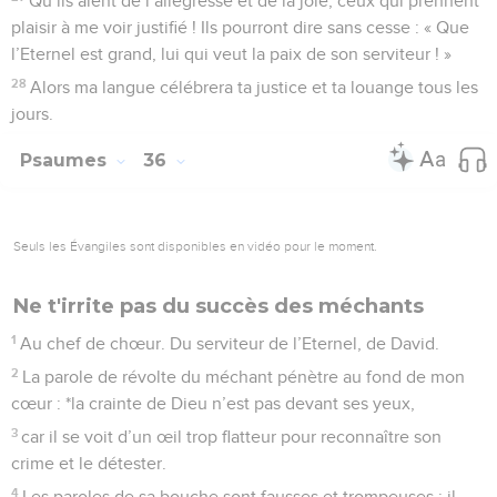
Qu’ils aient de l’allégresse et de la joie, ceux qui prennent
plaisir à me voir justifié ! Ils pourront dire sans cesse : « Que
l’Eternel est grand, lui qui veut la paix de son serviteur ! »
28
Alors ma langue célébrera ta justice et ta louange tous les
jours.
Psaumes
36
Seuls les Évangiles sont disponibles en vidéo pour le moment.
Ne t'irrite pas du succès des méchants
1
Au chef de chœur. Du serviteur de l’Eternel, de David.
2
La parole de révolte du méchant pénètre au fond de mon
cœur : *la crainte de Dieu n’est pas devant ses yeux,
3
car il se voit d’un œil trop flatteur pour reconnaître son
crime et le détester.
4
Les paroles de sa bouche sont fausses et trompeuses ; il