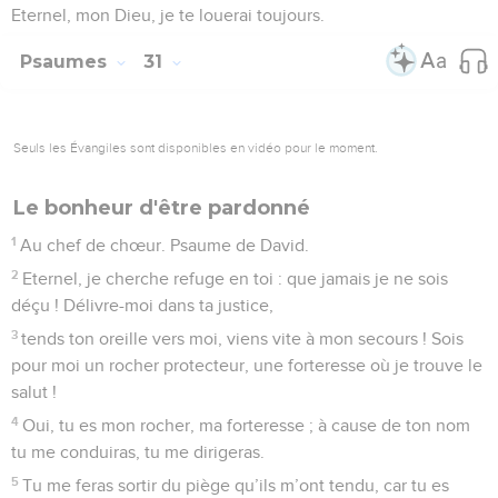
Eternel, mon Dieu, je te louerai toujours.
Psaumes
31
Seuls les Évangiles sont disponibles en vidéo pour le moment.
Le bonheur d'être pardonné
1
Au chef de chœur. Psaume de David.
2
Eternel, je cherche refuge en toi : que jamais je ne sois
déçu ! Délivre-moi dans ta justice,
3
tends ton oreille vers moi, viens vite à mon secours ! Sois
pour moi un rocher protecteur, une forteresse où je trouve le
salut !
4
Oui, tu es mon rocher, ma forteresse ; à cause de ton nom
tu me conduiras, tu me dirigeras.
5
Tu me feras sortir du piège qu’ils m’ont tendu, car tu es