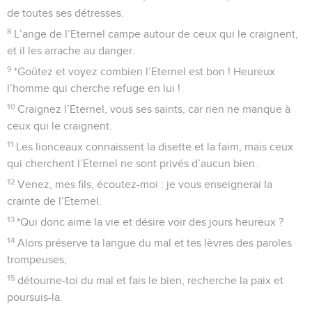
de toutes ses détresses.
8
L’ange de l’Eternel campe autour de ceux qui le craignent,
et il les arrache au danger.
9
*Goûtez et voyez combien l’Eternel est bon ! Heureux
l’homme qui cherche refuge en lui !
10
Craignez l’Eternel, vous ses saints, car rien ne manque à
ceux qui le craignent.
11
Les lionceaux connaissent la disette et la faim, mais ceux
qui cherchent l’Eternel ne sont privés d’aucun bien.
12
Venez, mes fils, écoutez-moi : je vous enseignerai la
crainte de l’Eternel.
13
*Qui donc aime la vie et désire voir des jours heureux ?
14
Alors préserve ta langue du mal et tes lèvres des paroles
trompeuses,
15
détourne-toi du mal et fais le bien, recherche la paix et
poursuis-la.