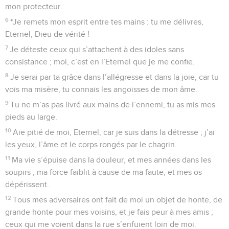
mon protecteur.
6
*Je remets mon esprit entre tes mains : tu me délivres,
Eternel, Dieu de vérité !
7
Je déteste ceux qui s’attachent à des idoles sans
consistance ; moi, c’est en l’Eternel que je me confie.
8
Je serai par ta grâce dans l’allégresse et dans la joie, car tu
vois ma misère, tu connais les angoisses de mon âme.
9
Tu ne m’as pas livré aux mains de l’ennemi, tu as mis mes
pieds au large.
10
Aie pitié de moi, Eternel, car je suis dans la détresse ; j’ai
les yeux, l’âme et le corps rongés par le chagrin.
11
Ma vie s’épuise dans la douleur, et mes années dans les
soupirs ; ma force faiblit à cause de ma faute, et mes os
dépérissent.
12
Tous mes adversaires ont fait de moi un objet de honte, de
grande honte pour mes voisins, et je fais peur à mes amis ;
ceux qui me voient dans la rue s’enfuient loin de moi.