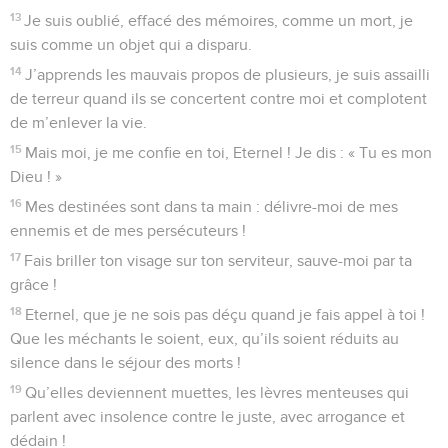
13
Je suis oublié, effacé des mémoires, comme un mort, je
suis comme un objet qui a disparu.
14
J’apprends les mauvais propos de plusieurs, je suis assailli
de terreur quand ils se concertent contre moi et complotent
de m’enlever la vie.
15
Mais moi, je me confie en toi, Eternel ! Je dis : « Tu es mon
Dieu ! »
16
Mes destinées sont dans ta main : délivre-moi de mes
ennemis et de mes persécuteurs !
17
Fais briller ton visage sur ton serviteur, sauve-moi par ta
grâce !
18
Eternel, que je ne sois pas déçu quand je fais appel à toi !
Que les méchants le soient, eux, qu’ils soient réduits au
silence dans le séjour des morts !
19
Qu’elles deviennent muettes, les lèvres menteuses qui
parlent avec insolence contre le juste, avec arrogance et
dédain !