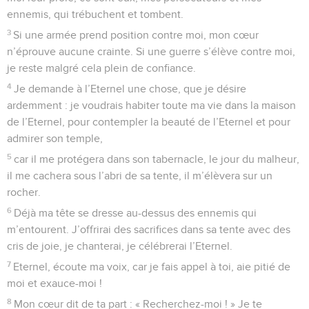
ennemis, qui trébuchent et tombent.
3
Si une armée prend position contre moi, mon cœur
n’éprouve aucune crainte. Si une guerre s’élève contre moi,
je reste malgré cela plein de confiance.
4
Je demande à l’Eternel une chose, que je désire
ardemment : je voudrais habiter toute ma vie dans la maison
de l’Eternel, pour contempler la beauté de l’Eternel et pour
admirer son temple,
5
car il me protégera dans son tabernacle, le jour du malheur,
il me cachera sous l’abri de sa tente, il m’élèvera sur un
rocher.
6
Déjà ma tête se dresse au-dessus des ennemis qui
m’entourent. J’offrirai des sacrifices dans sa tente avec des
cris de joie, je chanterai, je célébrerai l’Eternel.
7
Eternel, écoute ma voix, car je fais appel à toi, aie pitié de
moi et exauce-moi !
8
Mon cœur dit de ta part : « Recherchez-moi ! » Je te